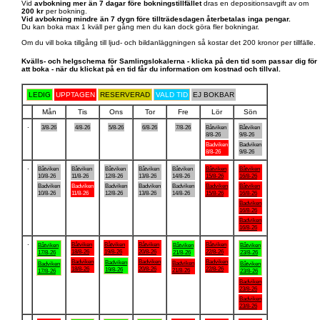
Vid
avbokning mer än 7 dagar före bokningstillfället
dras en depositionsavgift av om
200 kr
per bokning.
Vid avbokning mindre än 7 dygn före tillträdesdagen återbetalas inga pengar.
Du kan boka max 1 kväll per gång men du kan dock göra fler bokningar.
Om du vill boka tillgång till ljud- och bildanläggningen så kostar det 200 kronor per tillfälle.
Kvälls- och helgschema för Samlingslokalerna - klicka på den tid som passar dig för
att boka - när du klickat på en tid får du information om kostnad och tillval.
LEDIG
UPPTAGEN
RESERVERAD
VALD TID
EJ BOKBAR
Mån
Tis
Ons
Tor
Fre
Lör
Sön
.
3/8-26
4/8-26
5/8-26
6/8-26
7/8-26
Båtviken
Båtviken
8/8-26
9/8-26
Badviken
Badviken
8/8-26
9/8-26
.
Båtviken
Båtviken
Båtviken
Båtviken
Båtviken
Båtviken
Båtviken
10/8-26
11/8-26
12/8-26
13/8-26
14/8-26
15/8-26
16/8-26
Badviken
Badviken
Badviken
Badviken
Badviken
Badviken
Båtviken
10/8-26
11/8-26
12/8-26
13/8-26
14/8-26
15/8-26
16/8-26
Badviken
16/8-26
Badviken
16/8-26
.
Båtviken
Båtviken
Båtviken
Båtviken
Båtviken
Båtviken
Båtviken
18/8-26
19/8-26
20/8-26
22/8-26
17/8-26
21/8-26
23/8-26
Badviken
Badviken
Badviken
Badviken
Badviken
Badviken
Båtviken
18/8-26
20/8-26
22/8-26
19/8-26
21/8-26
17/8-26
23/8-26
Badviken
23/8-26
Badviken
23/8-26