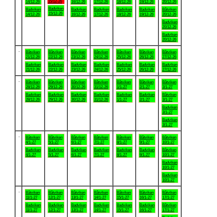
15/12-26
14/12-26
16/12-26
17/12-26
18/12-26
19/12-26
20/12-26
Badviken
Badviken
Badviken
Badviken
Badviken
Badviken
Båtviken
15/12-26
14/12-26
16/12-26
17/12-26
18/12-26
19/12-26
20/12-26
Badviken
20/12-26
Badviken
20/12-26
.
Båtviken
Båtviken
Båtviken
Båtviken
Båtviken
Båtviken
Båtviken
21/12-26
22/12-26
23/12-26
24/12-26
25/12-26
26/12-26
27/12-26
Badviken
Badviken
Badviken
Badviken
Badviken
Badviken
Badviken
21/12-26
22/12-26
23/12-26
24/12-26
25/12-26
26/12-26
27/12-26
.
Båtviken
Båtviken
Båtviken
Båtviken
Båtviken
Båtviken
Båtviken
28/12-26
29/12-26
30/12-26
31/12-26
1/1-27
2/1-27
3/1-27
Badviken
Badviken
Badviken
Badviken
Badviken
Badviken
Båtviken
28/12-26
29/12-26
30/12-26
31/12-26
1/1-27
2/1-27
3/1-27
Badviken
3/1-27
Badviken
3/1-27
.
Båtviken
Båtviken
Båtviken
Båtviken
Båtviken
Båtviken
Båtviken
4/1-27
5/1-27
6/1-27
7/1-27
8/1-27
9/1-27
10/1-27
Badviken
Badviken
Badviken
Badviken
Badviken
Badviken
Båtviken
4/1-27
5/1-27
6/1-27
7/1-27
8/1-27
9/1-27
10/1-27
Badviken
10/1-27
Badviken
10/1-27
.
Båtviken
Båtviken
Båtviken
Båtviken
Båtviken
Båtviken
Båtviken
11/1-27
12/1-27
13/1-27
14/1-27
15/1-27
16/1-27
17/1-27
Badviken
Badviken
Badviken
Badviken
Badviken
Badviken
Båtviken
11/1-27
12/1-27
13/1-27
14/1-27
15/1-27
16/1-27
17/1-27