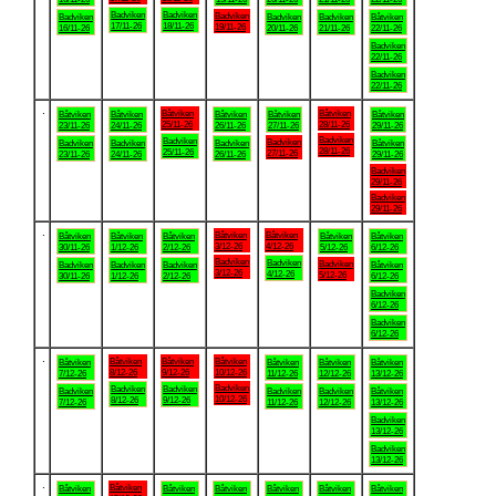
Badviken
Badviken
Badviken
Badviken
Badviken
Badviken
Båtviken
17/11-26
18/11-26
19/11-26
16/11-26
20/11-26
21/11-26
22/11-26
Badviken
22/11-26
Badviken
22/11-26
.
Båtviken
Båtviken
Båtviken
Båtviken
Båtviken
Båtviken
Båtviken
25/11-26
28/11-26
23/11-26
24/11-26
26/11-26
27/11-26
29/11-26
Badviken
Badviken
Badviken
Badviken
Badviken
Badviken
Båtviken
28/11-26
25/11-26
27/11-26
23/11-26
24/11-26
26/11-26
29/11-26
Badviken
29/11-26
Badviken
29/11-26
.
Båtviken
Båtviken
Båtviken
Båtviken
Båtviken
Båtviken
Båtviken
3/12-26
4/12-26
30/11-26
1/12-26
2/12-26
5/12-26
6/12-26
Badviken
Badviken
Badviken
Badviken
Badviken
Badviken
Båtviken
3/12-26
4/12-26
5/12-26
30/11-26
1/12-26
2/12-26
6/12-26
Badviken
6/12-26
Badviken
6/12-26
.
Båtviken
Båtviken
Båtviken
Båtviken
Båtviken
Båtviken
Båtviken
8/12-26
9/12-26
10/12-26
7/12-26
11/12-26
12/12-26
13/12-26
Badviken
Badviken
Badviken
Badviken
Badviken
Badviken
Båtviken
10/12-26
8/12-26
9/12-26
7/12-26
11/12-26
12/12-26
13/12-26
Badviken
13/12-26
Badviken
13/12-26
.
Båtviken
Båtviken
Båtviken
Båtviken
Båtviken
Båtviken
Båtviken