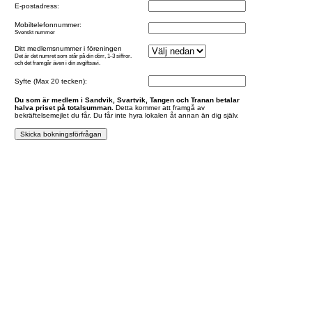
E-postadress:
Mobiltelefonnummer:
Svenskt nummer
Ditt medlemsnummer i föreningen
Det är det numret som står på din dörr, 1-3 siffror.
och det framgår även i din avgiftsavi.
Syfte (Max 20 tecken):
Du som är medlem i Sandvik, Svartvik, Tangen och Tranan betalar
halva priset på totalsumman.
Detta kommer att framgå av
bekräftelsemejlet du får. Du får inte hyra lokalen åt annan än dig själv.