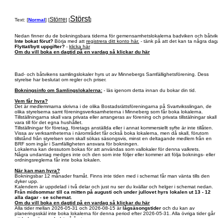
Störst
Större
Text: [
Normal
] [
] [
]
Nedan finner du de bokningsbara tiderna för gemensamhetslokalerna badviken och båtvik
Inte bokat förut?
Börja med att
registrera ditt konto här.
- tänk på att det kan ta några daga
Flyttat/bytt uppgifter?
-
klicka här
Om du vill boka en dagtid på en vardag så klickar du här
Bad- och båtvikens samlingslokaler hyrs ut av Minnebergs Samfällighetsförening. Dess
styrelse har beslutat om regler och priser.
Bokningsinfo om Samlingslokalerna:
- läs igenom detta innan du bokar din tid.
Vem får hyra?
Det är medlemmarna skrivna i de olika Bostadsrättsföreningarna på Svartviksslingan, de
olika styrelserna samt föreningsverksamheterna i Minneberg som får boka lokalerna.
Tillställningarna skall vara privata eller arrangeras av förening och privata tillstälningar skall
vara till för det egna hushållet.
Tillställningar för företag, företags anställda eller i annat kommersiellt syfte är inte tillåten.
Vissa av verksamheterna i närområdet får också boka lokalerna, men då skall, förutom
tillstånd från styrelsen som skall sökas säsongsvis, minst en deltagande medlem från en
BRF som ingår i Samfälligheten ansvara för bokningen.
Lokalerna kan dessutom bokas för att användas som vallokaler för denna valkrets.
Några undantag medges inte och den som inte följer eller kommer att följa boknings- eller
ordningsreglerna får inte boka lokalen.
När kan man hyra?
Bokningsbar 12 månader framåt. Finns inte tiden med i schemat får man vänta tills den
dyker upp.
Kalendern är uppdelad i två delar och just nu ser du kvällar och helger i schemat nedan.
Från midsommar till ca mitten på augusti och under jullovet hyrs lokalen ut 13 - 12
alla dagar - se schemat.
Om du vill boka en dagtid på en vardag så klickar du här
Alla tider mellan 2026-05-31 och 2026-08-15 är
lågsäsongstider
och du kan av
planeringsskäl inte boka lokalerna för denna period efter 2026-05-31. Alla övriga tider går