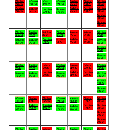
.
Båtviken
Båtviken
Båtviken
Båtviken
Båtviken
Båtviken
Båtviken
24/8-26
28/8-26
29/8-26
30/8-26
25/8-26
26/8-26
27/8-26
Badviken
Badviken
Badviken
Båtviken
Badviken
Badviken
Badviken
24/8-26
28/8-26
29/8-26
30/8-26
25/8-26
26/8-26
27/8-26
Badviken
30/8-26
Badviken
30/8-26
.
Båtviken
Båtviken
Båtviken
Båtviken
Båtviken
Båtviken
Båtviken
2/9-26
4/9-26
5/9-26
31/8-26
1/9-26
3/9-26
6/9-26
Badviken
Badviken
Badviken
Badviken
Badviken
Badviken
Båtviken
4/9-26
5/9-26
2/9-26
3/9-26
31/8-26
1/9-26
6/9-26
Badviken
6/9-26
Badviken
6/9-26
.
Båtviken
Båtviken
Båtviken
Båtviken
Båtviken
Båtviken
Båtviken
9/9-26
11/9-26
12/9-26
7/9-26
8/9-26
10/9-26
13/9-26
Badviken
Badviken
Badviken
Badviken
Badviken
Badviken
Båtviken
9/9-26
11/9-26
12/9-26
7/9-26
8/9-26
10/9-26
13/9-26
Badviken
13/9-26
Badviken
13/9-26
.
Båtviken
Båtviken
Båtviken
Båtviken
Båtviken
Båtviken
Båtviken
15/9-26
16/9-26
19/9-26
20/9-26
14/9-26
17/9-26
18/9-26
Badviken
Båtviken
Badviken
Badviken
Badviken
Badviken
Badviken
19/9-26
20/9-26
15/9-26
16/9-26
14/9-26
17/9-26
18/9-26
Badviken
20/9-26
Badviken
20/9-26
.
Båtviken
Båtviken
Båtviken
Båtviken
Båtviken
Båtviken
Båtviken