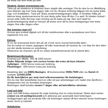
att boka när som helst på året.
Student, längre evenemang etc.
Tänk på att lokalerna är bokbara även dagtid alla vardagar. Om du ska ha en tillställning
som sträcker sig över hela dagen eller om du vill göra iordning tidigare bör du boka både
dag- och kvällstiden. Tänk på: Boka studentmottagningen tidigt. Vi försöker hålla på
tiderna kring studentveckorna för just detta syfte fram till den 1:a april. Är lokalen bokad i
annat syfte (mån-fre) kan man komma att få maka på sig. Den som skall ha
studentmottagning skall av hänsyn till andra som vill ha sina mottagningar inte boka
dagen före eller dagen efter.
Hur kommer man in?
Access ges endast digitalt och till det mobilnummer eller e-postadress som finns
registrerat hos oss.
Kölista
Är en tid reserverad beror det på att vi inte ännu hunnit behandla tiden.
Om du bokar en redan upptagen tid eller reserverad så hamnar du i en lista för den tiden
om det skulle komma en avbokning.
Observera att chansen att få en redan bokad/reserverad tid är ytterst liten.
Betalningsinformation:
Kostnad per tillfälle: 300 till 1800 kronor
Under följande helger och veckor kostar det extra att hyra lokalen
:
Julhelgen
- 1000 kronor extra per bokning
Påskhelgen
- 600 kronor extra per bokning
Betalning sker via
(OBS)
Bankgiro
till kontonummer
5596-7509
eller via
Swish
till
nummer
1234013306
Du får bekräftelse per mejl med referensnummer för betalningen.
Om du inte fått bekräftelse inom en eller ett par arbetsdagar och mailet inte återfinns i
skräpposten bör du kontakta bokningen.
Bokningen skall betalas
senast 7 dagar efter att bekräftelse skickats
Ljud och bild
Ljud- och bild bokas separat för varje bokning mot en extra kostnad. Detta styrs sedan
endast via ett webbgränssnitt
och aktiveras per automatik med bokningen.
Anläggningen går att använda från att bokningen startar till fem minuter innan bokningen
slutar, dock ej nattetid.
Avbokning: