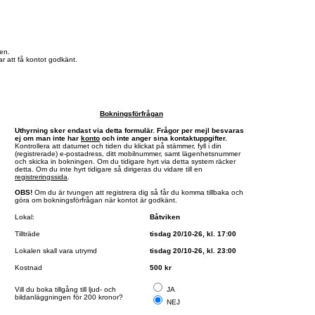
en.
r att få kontot godkänt.
Bokningsförfrågan
Uthyrning sker endast via detta formulär. Frågor per mejl besvaras
ej om man inte har
konto
och inte anger sina kontaktuppgifter.
Kontrollera att datumet och tiden du klickat på stämmer, fyll i din
(registrerade) e-postadress, ditt mobilnummer, samt lägenhetsnummer
och skicka in bokningen. Om du tidigare hyrt via detta system räcker
detta. Om du inte hyrt tidigare så dirigeras du vidare till en
registreringssida
.
OBS!
Om du är tvungen att registrera dig så får du komma tillbaka och
göra om bokningsförfrågan när kontot är godkänt.
Lokal:
Båtviken
Tillträde
tisdag 20/10-26, kl. 17:00
Lokalen skall vara utrymd
tisdag 20/10-26, kl. 23:00
Kostnad
500 kr
Vill du boka tillgång till ljud- och
JA
bildanläggningen för 200 kronor?
NEJ