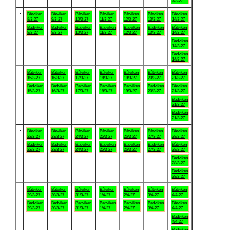
7/3-27
.
Båtviken
Båtviken
Båtviken
Båtviken
Båtviken
Båtviken
Båtviken
8/3-27
9/3-27
10/3-27
11/3-27
12/3-27
13/3-27
14/3-27
Badviken
Badviken
Badviken
Badviken
Badviken
Badviken
Båtviken
8/3-27
9/3-27
10/3-27
11/3-27
12/3-27
13/3-27
14/3-27
Badviken
14/3-27
Badviken
14/3-27
.
Båtviken
Båtviken
Båtviken
Båtviken
Båtviken
Båtviken
Båtviken
15/3-27
16/3-27
17/3-27
18/3-27
19/3-27
20/3-27
21/3-27
Badviken
Badviken
Badviken
Badviken
Badviken
Badviken
Båtviken
15/3-27
16/3-27
17/3-27
18/3-27
19/3-27
20/3-27
21/3-27
Badviken
21/3-27
Badviken
21/3-27
.
Båtviken
Båtviken
Båtviken
Båtviken
Båtviken
Båtviken
Båtviken
22/3-27
23/3-27
24/3-27
25/3-27
26/3-27
27/3-27
28/3-27
Badviken
Badviken
Badviken
Badviken
Badviken
Badviken
Båtviken
22/3-27
23/3-27
24/3-27
25/3-27
26/3-27
27/3-27
28/3-27
Badviken
28/3-27
Badviken
28/3-27
.
Båtviken
Båtviken
Båtviken
Båtviken
Båtviken
Båtviken
Båtviken
29/3-27
30/3-27
31/3-27
1/4-27
2/4-27
3/4-27
4/4-27
Badviken
Badviken
Badviken
Badviken
Badviken
Badviken
Båtviken
29/3-27
30/3-27
31/3-27
1/4-27
2/4-27
3/4-27
4/4-27
Badviken
4/4-27
Badviken