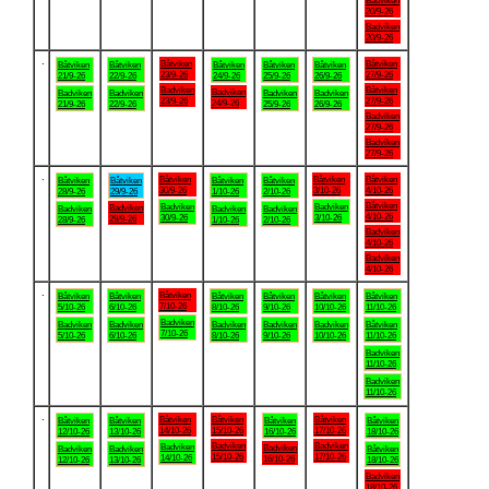
Badviken
20/9-26
Badviken
20/9-26
.
Båtviken
Båtviken
Båtviken
Båtviken
Båtviken
Båtviken
Båtviken
23/9-26
27/9-26
21/9-26
22/9-26
24/9-26
25/9-26
26/9-26
Badviken
Båtviken
Badviken
Badviken
Badviken
Badviken
Badviken
23/9-26
27/9-26
24/9-26
21/9-26
22/9-26
25/9-26
26/9-26
Badviken
27/9-26
Badviken
27/9-26
.
Båtviken
Båtviken
Båtviken
Båtviken
Båtviken
Båtviken
Båtviken
30/9-26
3/10-26
4/10-26
28/9-26
29/9-26
1/10-26
2/10-26
Båtviken
Badviken
Badviken
Badviken
Badviken
Badviken
Badviken
4/10-26
30/9-26
3/10-26
29/9-26
28/9-26
1/10-26
2/10-26
Badviken
4/10-26
Badviken
4/10-26
.
Båtviken
Båtviken
Båtviken
Båtviken
Båtviken
Båtviken
Båtviken
7/10-26
5/10-26
6/10-26
8/10-26
9/10-26
10/10-26
11/10-26
Badviken
Badviken
Badviken
Badviken
Badviken
Badviken
Båtviken
7/10-26
5/10-26
6/10-26
8/10-26
9/10-26
10/10-26
11/10-26
Badviken
11/10-26
Badviken
11/10-26
.
Båtviken
Båtviken
Båtviken
Båtviken
Båtviken
Båtviken
Båtviken
14/10-26
15/10-26
17/10-26
12/10-26
13/10-26
16/10-26
18/10-26
Badviken
Badviken
Badviken
Badviken
Badviken
Badviken
Båtviken
15/10-26
17/10-26
14/10-26
16/10-26
12/10-26
13/10-26
18/10-26
Badviken
18/10-26