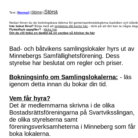
Störst
Större
Text: [
Normal
] [
] [
]
Nedan finner du de bokningsbara tiderna för gemensamhetslokalerna badviken och båtvik
Inte bokat förut?
Börja med att
registrera ditt konto här.
- tänk på att det kan ta några daga
Flyttat/bytt uppgifter?
-
klicka här
Om du vill boka en dagtid på en vardag så klickar du här
Bad- och båtvikens samlingslokaler hyrs ut av
Minnebergs Samfällighetsförening. Dess
styrelse har beslutat om regler och priser.
Bokningsinfo om Samlingslokalerna:
- läs
igenom detta innan du bokar din tid.
Vem får hyra?
Det är medlemmarna skrivna i de olika
Bostadsrättsföreningarna på Svartviksslingan,
de olika styrelserna samt
föreningsverksamheterna i Minneberg som får
boka lokalerna.