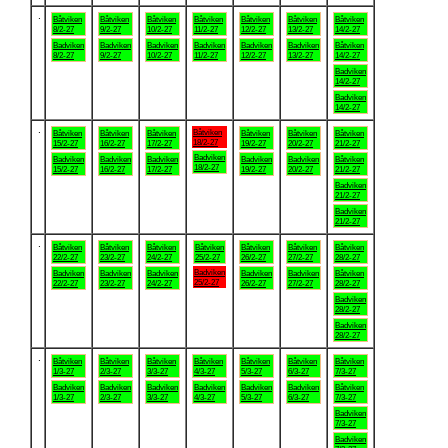
.
Båtviken
Båtviken
Båtviken
Båtviken
Båtviken
Båtviken
Båtviken
8/2-27
9/2-27
10/2-27
11/2-27
12/2-27
13/2-27
14/2-27
Badviken
Badviken
Badviken
Badviken
Badviken
Badviken
Båtviken
8/2-27
9/2-27
10/2-27
11/2-27
12/2-27
13/2-27
14/2-27
Badviken
14/2-27
Badviken
14/2-27
.
Båtviken
Båtviken
Båtviken
Båtviken
Båtviken
Båtviken
Båtviken
18/2-27
15/2-27
16/2-27
17/2-27
19/2-27
20/2-27
21/2-27
Badviken
Badviken
Badviken
Badviken
Badviken
Badviken
Båtviken
18/2-27
15/2-27
16/2-27
17/2-27
19/2-27
20/2-27
21/2-27
Badviken
21/2-27
Badviken
21/2-27
.
Båtviken
Båtviken
Båtviken
Båtviken
Båtviken
Båtviken
Båtviken
22/2-27
23/2-27
24/2-27
25/2-27
26/2-27
27/2-27
28/2-27
Badviken
Badviken
Badviken
Badviken
Badviken
Badviken
Båtviken
25/2-27
22/2-27
23/2-27
24/2-27
26/2-27
27/2-27
28/2-27
Badviken
28/2-27
Badviken
28/2-27
.
Båtviken
Båtviken
Båtviken
Båtviken
Båtviken
Båtviken
Båtviken
1/3-27
2/3-27
3/3-27
4/3-27
5/3-27
6/3-27
7/3-27
Badviken
Badviken
Badviken
Badviken
Badviken
Badviken
Båtviken
1/3-27
2/3-27
3/3-27
4/3-27
5/3-27
6/3-27
7/3-27
Badviken
7/3-27
Badviken