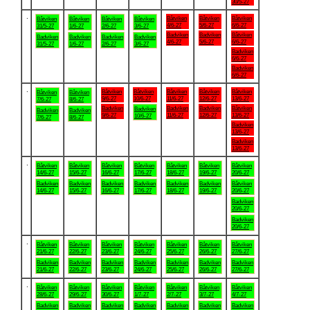
30/5-27
.
Båtviken
Båtviken
Båtviken
Båtviken
Båtviken
Båtviken
Båtviken
4/6-27
5/6-27
6/6-27
31/5-27
1/6-27
2/6-27
3/6-27
Badviken
Badviken
Båtviken
Badviken
Badviken
Badviken
Badviken
4/6-27
5/6-27
6/6-27
31/5-27
1/6-27
2/6-27
3/6-27
Badviken
6/6-27
Badviken
6/6-27
.
Båtviken
Båtviken
Båtviken
Båtviken
Båtviken
Båtviken
Båtviken
9/6-27
10/6-27
11/6-27
12/6-27
13/6-27
7/6-27
8/6-27
Badviken
Badviken
Badviken
Båtviken
Badviken
Badviken
Badviken
9/6-27
11/6-27
12/6-27
13/6-27
10/6-27
7/6-27
8/6-27
Badviken
13/6-27
Badviken
13/6-27
.
Båtviken
Båtviken
Båtviken
Båtviken
Båtviken
Båtviken
Båtviken
14/6-27
15/6-27
16/6-27
17/6-27
18/6-27
19/6-27
20/6-27
Badviken
Badviken
Badviken
Badviken
Badviken
Badviken
Båtviken
14/6-27
15/6-27
16/6-27
17/6-27
18/6-27
19/6-27
20/6-27
Badviken
20/6-27
Badviken
20/6-27
.
Båtviken
Båtviken
Båtviken
Båtviken
Båtviken
Båtviken
Båtviken
21/6-27
22/6-27
23/6-27
24/6-27
25/6-27
26/6-27
27/6-27
Badviken
Badviken
Badviken
Badviken
Badviken
Badviken
Badviken
21/6-27
22/6-27
23/6-27
24/6-27
25/6-27
26/6-27
27/6-27
.
Båtviken
Båtviken
Båtviken
Båtviken
Båtviken
Båtviken
Båtviken
28/6-27
29/6-27
30/6-27
1/7-27
2/7-27
3/7-27
4/7-27
Badviken
Badviken
Badviken
Badviken
Badviken
Badviken
Badviken