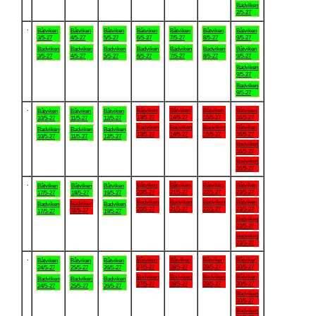
Badviken
2/5-27
.
Båtviken
Båtviken
Båtviken
Båtviken
Båtviken
Båtviken
Båtviken
3/5-27
4/5-27
5/5-27
6/5-27
7/5-27
8/5-27
9/5-27
Badviken
Badviken
Badviken
Badviken
Badviken
Badviken
Båtviken
3/5-27
4/5-27
5/5-27
6/5-27
7/5-27
8/5-27
9/5-27
Badviken
9/5-27
Badviken
9/5-27
.
Båtviken
Båtviken
Båtviken
Båtviken
Båtviken
Båtviken
Båtviken
13/5-27
14/5-27
15/5-27
16/5-27
10/5-27
11/5-27
12/5-27
Badviken
Badviken
Badviken
Båtviken
Badviken
Badviken
Badviken
13/5-27
14/5-27
15/5-27
16/5-27
10/5-27
11/5-27
12/5-27
Badviken
16/5-27
Badviken
16/5-27
.
Båtviken
Båtviken
Båtviken
Båtviken
Båtviken
Båtviken
Båtviken
20/5-27
21/5-27
22/5-27
23/5-27
17/5-27
18/5-27
19/5-27
Badviken
Badviken
Badviken
Båtviken
Badviken
Badviken
Badviken
20/5-27
21/5-27
22/5-27
23/5-27
18/5-27
17/5-27
19/5-27
Badviken
23/5-27
Badviken
23/5-27
.
Båtviken
Båtviken
Båtviken
Båtviken
Båtviken
Båtviken
Båtviken
27/5-27
28/5-27
29/5-27
30/5-27
24/5-27
25/5-27
26/5-27
Badviken
Badviken
Badviken
Båtviken
Badviken
Badviken
Badviken
27/5-27
28/5-27
29/5-27
30/5-27
24/5-27
25/5-27
26/5-27
Badviken
30/5-27
Badviken