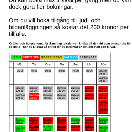
Du kan boka max 1 kväll per gång men du kan
dock göra fler bokningar.
Om du vill boka tillgång till ljud- och
bildanläggningen så kostar det 200 kronor per
tillfälle.
Kvälls- och helgschema för Samlingslokalerna - klicka på den tid som passar dig för
att boka - när du klickat på en tid får du information om kostnad och tillval.
LEDIG
UPPTAGEN
RESERVERAD
VALD TID
EJ BOKBAR
Mån
Tis
Ons
Tor
Fre
Lör
Sön
.
3/8-26
4/8-26
5/8-26
6/8-26
7/8-26
8/8-26
Båtviken
9/8-26
Badviken
9/8-26
.
Båtviken
Båtviken
Båtviken
Båtviken
Båtviken
Båtviken
Båtviken
10/8-26
11/8-26
12/8-26
13/8-26
14/8-26
15/8-26
16/8-26
Badviken
Badviken
Badviken
Badviken
Badviken
Badviken
Båtviken
10/8-26
11/8-26
12/8-26
13/8-26
14/8-26
15/8-26
16/8-26
Badviken
16/8-26
Badviken
16/8-26
.
Båtviken
Båtviken
Båtviken
Båtviken
Båtviken
Båtviken
Båtviken
18/8-26
19/8-26
20/8-26
22/8-26
17/8-26
21/8-26
23/8-26
Badviken
Badviken
Badviken
Badviken
Badviken
Badviken
Båtviken
18/8-26
20/8-26
22/8-26
19/8-26
21/8-26
17/8-26
23/8-26