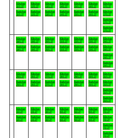
.
Båtviken
Båtviken
Båtviken
Båtviken
Båtviken
Båtviken
Båtviken
11/1-27
12/1-27
13/1-27
14/1-27
15/1-27
16/1-27
17/1-27
Badviken
Badviken
Badviken
Badviken
Badviken
Badviken
Båtviken
11/1-27
12/1-27
13/1-27
14/1-27
15/1-27
16/1-27
17/1-27
Badviken
17/1-27
Badviken
17/1-27
.
Båtviken
Båtviken
Båtviken
Båtviken
Båtviken
Båtviken
Båtviken
18/1-27
19/1-27
20/1-27
21/1-27
22/1-27
23/1-27
24/1-27
Badviken
Badviken
Badviken
Badviken
Badviken
Badviken
Båtviken
18/1-27
19/1-27
20/1-27
21/1-27
22/1-27
23/1-27
24/1-27
Badviken
24/1-27
Badviken
24/1-27
.
Båtviken
Båtviken
Båtviken
Båtviken
Båtviken
Båtviken
Båtviken
25/1-27
26/1-27
27/1-27
28/1-27
29/1-27
30/1-27
31/1-27
Badviken
Badviken
Badviken
Badviken
Badviken
Badviken
Båtviken
25/1-27
26/1-27
27/1-27
28/1-27
29/1-27
30/1-27
31/1-27
Badviken
31/1-27
Badviken
31/1-27
.
Båtviken
Båtviken
Båtviken
Båtviken
Båtviken
Båtviken
Båtviken
1/2-27
2/2-27
3/2-27
4/2-27
5/2-27
6/2-27
7/2-27
Badviken
Badviken
Badviken
Badviken
Badviken
Badviken
Båtviken
1/2-27
2/2-27
3/2-27
4/2-27
5/2-27
6/2-27
7/2-27
Badviken
7/2-27
Badviken
7/2-27