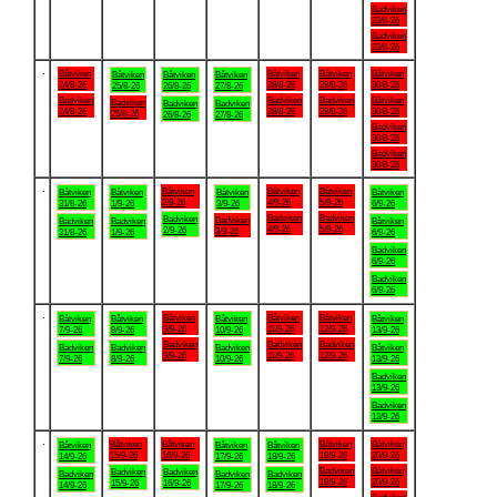
Badviken
23/8-26
Badviken
23/8-26
.
Båtviken
Båtviken
Båtviken
Båtviken
Båtviken
Båtviken
Båtviken
24/8-26
28/8-26
29/8-26
30/8-26
25/8-26
26/8-26
27/8-26
Badviken
Badviken
Badviken
Båtviken
Badviken
Badviken
Badviken
24/8-26
28/8-26
29/8-26
30/8-26
25/8-26
26/8-26
27/8-26
Badviken
30/8-26
Badviken
30/8-26
.
Båtviken
Båtviken
Båtviken
Båtviken
Båtviken
Båtviken
Båtviken
2/9-26
4/9-26
5/9-26
31/8-26
1/9-26
3/9-26
6/9-26
Badviken
Badviken
Badviken
Badviken
Badviken
Badviken
Båtviken
4/9-26
5/9-26
2/9-26
3/9-26
31/8-26
1/9-26
6/9-26
Badviken
6/9-26
Badviken
6/9-26
.
Båtviken
Båtviken
Båtviken
Båtviken
Båtviken
Båtviken
Båtviken
9/9-26
11/9-26
12/9-26
7/9-26
8/9-26
10/9-26
13/9-26
Badviken
Badviken
Badviken
Badviken
Badviken
Badviken
Båtviken
9/9-26
11/9-26
12/9-26
7/9-26
8/9-26
10/9-26
13/9-26
Badviken
13/9-26
Badviken
13/9-26
.
Båtviken
Båtviken
Båtviken
Båtviken
Båtviken
Båtviken
Båtviken
15/9-26
16/9-26
19/9-26
20/9-26
14/9-26
17/9-26
18/9-26
Badviken
Båtviken
Badviken
Badviken
Badviken
Badviken
Badviken
19/9-26
20/9-26
15/9-26
16/9-26
14/9-26
17/9-26
18/9-26