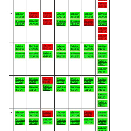
Badviken
18/10-26
.
Båtviken
Båtviken
Båtviken
Båtviken
Båtviken
Båtviken
Båtviken
20/10-26
21/10-26
19/10-26
22/10-26
23/10-26
24/10-26
25/10-26
Badviken
Badviken
Badviken
Badviken
Badviken
Badviken
Båtviken
21/10-26
20/10-26
24/10-26
19/10-26
22/10-26
23/10-26
25/10-26
Badviken
25/10-26
Badviken
25/10-26
.
Båtviken
Båtviken
Båtviken
Båtviken
Båtviken
Båtviken
Båtviken
28/10-26
26/10-26
27/10-26
29/10-26
30/10-26
31/10-26
1/11-26
Badviken
Badviken
Badviken
Badviken
Badviken
Badviken
Båtviken
28/10-26
26/10-26
27/10-26
29/10-26
30/10-26
31/10-26
1/11-26
Badviken
1/11-26
Badviken
1/11-26
.
Båtviken
Båtviken
Båtviken
Båtviken
Båtviken
Båtviken
Båtviken
4/11-26
2/11-26
3/11-26
5/11-26
6/11-26
7/11-26
8/11-26
Badviken
Badviken
Badviken
Badviken
Badviken
Badviken
Båtviken
4/11-26
2/11-26
3/11-26
5/11-26
6/11-26
7/11-26
8/11-26
Badviken
8/11-26
Badviken
8/11-26
.
Båtviken
Båtviken
Båtviken
Båtviken
Båtviken
Båtviken
Båtviken
11/11-26
14/11-26
9/11-26
10/11-26
12/11-26
13/11-26
15/11-26
Badviken
Badviken
Badviken
Badviken
Badviken
Badviken
Båtviken
11/11-26
14/11-26
9/11-26
10/11-26
12/11-26
13/11-26
15/11-26
Badviken
15/11-26