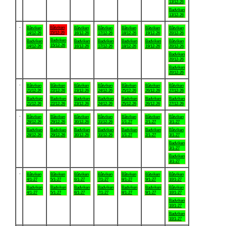
13/12-26
Badviken
13/12-26
.
Båtviken
Båtviken
Båtviken
Båtviken
Båtviken
Båtviken
Båtviken
15/12-26
14/12-26
16/12-26
17/12-26
18/12-26
19/12-26
20/12-26
Badviken
Badviken
Badviken
Badviken
Badviken
Badviken
Båtviken
15/12-26
14/12-26
16/12-26
17/12-26
18/12-26
19/12-26
20/12-26
Badviken
20/12-26
Badviken
20/12-26
.
Båtviken
Båtviken
Båtviken
Båtviken
Båtviken
Båtviken
Båtviken
21/12-26
22/12-26
23/12-26
24/12-26
25/12-26
26/12-26
27/12-26
Badviken
Badviken
Badviken
Badviken
Badviken
Badviken
Badviken
21/12-26
22/12-26
23/12-26
24/12-26
25/12-26
26/12-26
27/12-26
.
Båtviken
Båtviken
Båtviken
Båtviken
Båtviken
Båtviken
Båtviken
28/12-26
29/12-26
30/12-26
31/12-26
1/1-27
2/1-27
3/1-27
Badviken
Badviken
Badviken
Badviken
Badviken
Badviken
Båtviken
28/12-26
29/12-26
30/12-26
31/12-26
1/1-27
2/1-27
3/1-27
Badviken
3/1-27
Badviken
3/1-27
.
Båtviken
Båtviken
Båtviken
Båtviken
Båtviken
Båtviken
Båtviken
4/1-27
5/1-27
6/1-27
7/1-27
8/1-27
9/1-27
10/1-27
Badviken
Badviken
Badviken
Badviken
Badviken
Badviken
Båtviken
4/1-27
5/1-27
6/1-27
7/1-27
8/1-27
9/1-27
10/1-27
Badviken
10/1-27
Badviken
10/1-27