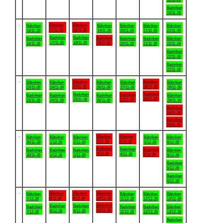
Badviken
15/11-26
.
Båtviken
Båtviken
Båtviken
Båtviken
Båtviken
Båtviken
Båtviken
17/11-26
18/11-26
16/11-26
19/11-26
20/11-26
21/11-26
22/11-26
Badviken
Badviken
Badviken
Badviken
Badviken
Badviken
Båtviken
17/11-26
18/11-26
19/11-26
16/11-26
20/11-26
21/11-26
22/11-26
Badviken
22/11-26
Badviken
22/11-26
.
Båtviken
Båtviken
Båtviken
Båtviken
Båtviken
Båtviken
Båtviken
25/11-26
28/11-26
23/11-26
24/11-26
26/11-26
27/11-26
29/11-26
Badviken
Badviken
Badviken
Badviken
Badviken
Badviken
Båtviken
28/11-26
25/11-26
27/11-26
23/11-26
24/11-26
26/11-26
29/11-26
Badviken
29/11-26
Badviken
29/11-26
.
Båtviken
Båtviken
Båtviken
Båtviken
Båtviken
Båtviken
Båtviken
3/12-26
4/12-26
30/11-26
1/12-26
2/12-26
5/12-26
6/12-26
Badviken
Badviken
Badviken
Badviken
Badviken
Badviken
Båtviken
3/12-26
4/12-26
5/12-26
30/11-26
1/12-26
2/12-26
6/12-26
Badviken
6/12-26
Badviken
6/12-26
.
Båtviken
Båtviken
Båtviken
Båtviken
Båtviken
Båtviken
Båtviken
8/12-26
9/12-26
10/12-26
7/12-26
11/12-26
12/12-26
13/12-26
Badviken
Badviken
Badviken
Badviken
Badviken
Badviken
Båtviken
10/12-26
8/12-26
9/12-26
7/12-26
11/12-26
12/12-26
13/12-26
Badviken