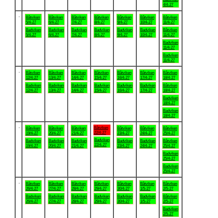
4/4-27
.
Båtviken
Båtviken
Båtviken
Båtviken
Båtviken
Båtviken
Båtviken
5/4-27
6/4-27
7/4-27
8/4-27
9/4-27
10/4-27
11/4-27
Badviken
Badviken
Badviken
Badviken
Badviken
Badviken
Båtviken
5/4-27
6/4-27
7/4-27
8/4-27
9/4-27
10/4-27
11/4-27
Badviken
11/4-27
Badviken
11/4-27
.
Båtviken
Båtviken
Båtviken
Båtviken
Båtviken
Båtviken
Båtviken
12/4-27
13/4-27
14/4-27
15/4-27
16/4-27
17/4-27
18/4-27
Badviken
Badviken
Badviken
Badviken
Badviken
Badviken
Båtviken
12/4-27
13/4-27
14/4-27
15/4-27
16/4-27
17/4-27
18/4-27
Badviken
18/4-27
Badviken
18/4-27
.
Båtviken
Båtviken
Båtviken
Båtviken
Båtviken
Båtviken
Båtviken
22/4-27
19/4-27
20/4-27
21/4-27
23/4-27
24/4-27
25/4-27
Badviken
Badviken
Badviken
Badviken
Badviken
Badviken
Båtviken
22/4-27
19/4-27
20/4-27
21/4-27
23/4-27
24/4-27
25/4-27
Badviken
25/4-27
Badviken
25/4-27
.
Båtviken
Båtviken
Båtviken
Båtviken
Båtviken
Båtviken
Båtviken
26/4-27
27/4-27
28/4-27
29/4-27
30/4-27
1/5-27
2/5-27
Badviken
Badviken
Badviken
Badviken
Badviken
Badviken
Båtviken
26/4-27
27/4-27
28/4-27
29/4-27
30/4-27
1/5-27
2/5-27
Badviken
2/5-27