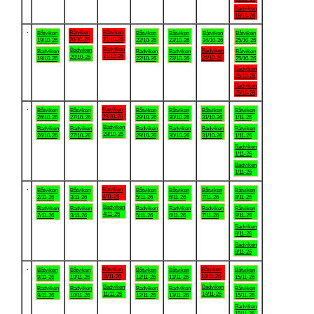
Badviken
18/10-26
.
Båtviken
Båtviken
Båtviken
Båtviken
Båtviken
Båtviken
Båtviken
20/10-26
21/10-26
19/10-26
22/10-26
23/10-26
24/10-26
25/10-26
Badviken
Badviken
Badviken
Badviken
Badviken
Badviken
Båtviken
21/10-26
20/10-26
24/10-26
19/10-26
22/10-26
23/10-26
25/10-26
Badviken
25/10-26
Badviken
25/10-26
.
Båtviken
Båtviken
Båtviken
Båtviken
Båtviken
Båtviken
Båtviken
28/10-26
26/10-26
27/10-26
29/10-26
30/10-26
31/10-26
1/11-26
Badviken
Badviken
Badviken
Badviken
Badviken
Badviken
Båtviken
28/10-26
26/10-26
27/10-26
29/10-26
30/10-26
31/10-26
1/11-26
Badviken
1/11-26
Badviken
1/11-26
.
Båtviken
Båtviken
Båtviken
Båtviken
Båtviken
Båtviken
Båtviken
4/11-26
2/11-26
3/11-26
5/11-26
6/11-26
7/11-26
8/11-26
Badviken
Badviken
Badviken
Badviken
Badviken
Badviken
Båtviken
4/11-26
2/11-26
3/11-26
5/11-26
6/11-26
7/11-26
8/11-26
Badviken
8/11-26
Badviken
8/11-26
.
Båtviken
Båtviken
Båtviken
Båtviken
Båtviken
Båtviken
Båtviken
11/11-26
14/11-26
9/11-26
10/11-26
12/11-26
13/11-26
15/11-26
Badviken
Badviken
Badviken
Badviken
Badviken
Badviken
Båtviken
11/11-26
14/11-26
9/11-26
10/11-26
12/11-26
13/11-26
15/11-26
Badviken
15/11-26