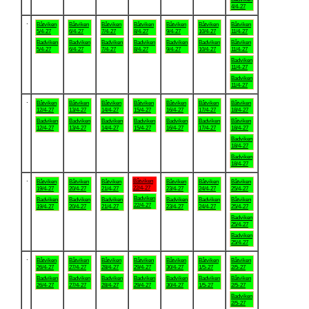
4/4-27
.
Båtviken
Båtviken
Båtviken
Båtviken
Båtviken
Båtviken
Båtviken
5/4-27
6/4-27
7/4-27
8/4-27
9/4-27
10/4-27
11/4-27
Badviken
Badviken
Badviken
Badviken
Badviken
Badviken
Båtviken
5/4-27
6/4-27
7/4-27
8/4-27
9/4-27
10/4-27
11/4-27
Badviken
11/4-27
Badviken
11/4-27
.
Båtviken
Båtviken
Båtviken
Båtviken
Båtviken
Båtviken
Båtviken
12/4-27
13/4-27
14/4-27
15/4-27
16/4-27
17/4-27
18/4-27
Badviken
Badviken
Badviken
Badviken
Badviken
Badviken
Båtviken
12/4-27
13/4-27
14/4-27
15/4-27
16/4-27
17/4-27
18/4-27
Badviken
18/4-27
Badviken
18/4-27
.
Båtviken
Båtviken
Båtviken
Båtviken
Båtviken
Båtviken
Båtviken
22/4-27
19/4-27
20/4-27
21/4-27
23/4-27
24/4-27
25/4-27
Badviken
Badviken
Badviken
Badviken
Badviken
Badviken
Båtviken
22/4-27
19/4-27
20/4-27
21/4-27
23/4-27
24/4-27
25/4-27
Badviken
25/4-27
Badviken
25/4-27
.
Båtviken
Båtviken
Båtviken
Båtviken
Båtviken
Båtviken
Båtviken
26/4-27
27/4-27
28/4-27
29/4-27
30/4-27
1/5-27
2/5-27
Badviken
Badviken
Badviken
Badviken
Badviken
Badviken
Båtviken
26/4-27
27/4-27
28/4-27
29/4-27
30/4-27
1/5-27
2/5-27
Badviken
2/5-27