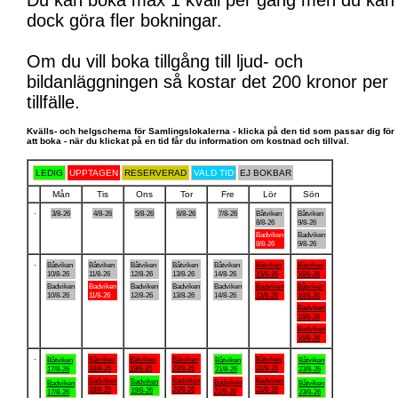
Du kan boka max 1 kväll per gång men du kan
dock göra fler bokningar.
Om du vill boka tillgång till ljud- och
bildanläggningen så kostar det 200 kronor per
tillfälle.
Kvälls- och helgschema för Samlingslokalerna - klicka på den tid som passar dig för
att boka - när du klickat på en tid får du information om kostnad och tillval.
LEDIG
UPPTAGEN
RESERVERAD
VALD TID
EJ BOKBAR
Mån
Tis
Ons
Tor
Fre
Lör
Sön
.
3/8-26
4/8-26
5/8-26
6/8-26
7/8-26
Båtviken
Båtviken
8/8-26
9/8-26
Badviken
Badviken
8/8-26
9/8-26
.
Båtviken
Båtviken
Båtviken
Båtviken
Båtviken
Båtviken
Båtviken
10/8-26
11/8-26
12/8-26
13/8-26
14/8-26
15/8-26
16/8-26
Badviken
Badviken
Badviken
Badviken
Badviken
Badviken
Båtviken
10/8-26
11/8-26
12/8-26
13/8-26
14/8-26
15/8-26
16/8-26
Badviken
16/8-26
Badviken
16/8-26
.
Båtviken
Båtviken
Båtviken
Båtviken
Båtviken
Båtviken
Båtviken
18/8-26
19/8-26
20/8-26
22/8-26
17/8-26
21/8-26
23/8-26
Badviken
Badviken
Badviken
Badviken
Badviken
Badviken
Båtviken
18/8-26
20/8-26
22/8-26
19/8-26
21/8-26
17/8-26
23/8-26