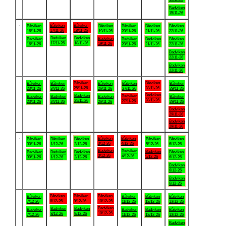
Badviken
15/11-26
.
Båtviken
Båtviken
Båtviken
Båtviken
Båtviken
Båtviken
Båtviken
17/11-26
18/11-26
16/11-26
19/11-26
20/11-26
21/11-26
22/11-26
Badviken
Badviken
Badviken
Badviken
Badviken
Badviken
Båtviken
17/11-26
18/11-26
19/11-26
16/11-26
20/11-26
21/11-26
22/11-26
Badviken
22/11-26
Badviken
22/11-26
.
Båtviken
Båtviken
Båtviken
Båtviken
Båtviken
Båtviken
Båtviken
25/11-26
28/11-26
23/11-26
24/11-26
26/11-26
27/11-26
29/11-26
Badviken
Badviken
Badviken
Badviken
Badviken
Badviken
Båtviken
28/11-26
25/11-26
27/11-26
23/11-26
24/11-26
26/11-26
29/11-26
Badviken
29/11-26
Badviken
29/11-26
.
Båtviken
Båtviken
Båtviken
Båtviken
Båtviken
Båtviken
Båtviken
3/12-26
4/12-26
30/11-26
1/12-26
2/12-26
5/12-26
6/12-26
Badviken
Badviken
Badviken
Badviken
Badviken
Badviken
Båtviken
3/12-26
4/12-26
5/12-26
30/11-26
1/12-26
2/12-26
6/12-26
Badviken
6/12-26
Badviken
6/12-26
.
Båtviken
Båtviken
Båtviken
Båtviken
Båtviken
Båtviken
Båtviken
8/12-26
9/12-26
10/12-26
7/12-26
11/12-26
12/12-26
13/12-26
Badviken
Badviken
Badviken
Badviken
Badviken
Badviken
Båtviken
10/12-26
8/12-26
9/12-26
7/12-26
11/12-26
12/12-26
13/12-26
Badviken