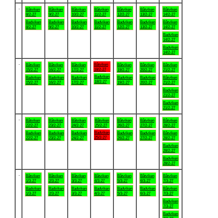
.
Båtviken
Båtviken
Båtviken
Båtviken
Båtviken
Båtviken
Båtviken
8/2-27
9/2-27
10/2-27
11/2-27
12/2-27
13/2-27
14/2-27
Badviken
Badviken
Badviken
Badviken
Badviken
Badviken
Båtviken
8/2-27
9/2-27
10/2-27
11/2-27
12/2-27
13/2-27
14/2-27
Badviken
14/2-27
Badviken
14/2-27
.
Båtviken
Båtviken
Båtviken
Båtviken
Båtviken
Båtviken
Båtviken
18/2-27
15/2-27
16/2-27
17/2-27
19/2-27
20/2-27
21/2-27
Badviken
Badviken
Badviken
Badviken
Badviken
Badviken
Båtviken
18/2-27
15/2-27
16/2-27
17/2-27
19/2-27
20/2-27
21/2-27
Badviken
21/2-27
Badviken
21/2-27
.
Båtviken
Båtviken
Båtviken
Båtviken
Båtviken
Båtviken
Båtviken
22/2-27
23/2-27
24/2-27
25/2-27
26/2-27
27/2-27
28/2-27
Badviken
Badviken
Badviken
Badviken
Badviken
Badviken
Båtviken
25/2-27
22/2-27
23/2-27
24/2-27
26/2-27
27/2-27
28/2-27
Badviken
28/2-27
Badviken
28/2-27
.
Båtviken
Båtviken
Båtviken
Båtviken
Båtviken
Båtviken
Båtviken
1/3-27
2/3-27
3/3-27
4/3-27
5/3-27
6/3-27
7/3-27
Badviken
Badviken
Badviken
Badviken
Badviken
Badviken
Båtviken
1/3-27
2/3-27
3/3-27
4/3-27
5/3-27
6/3-27
7/3-27
Badviken
7/3-27
Badviken