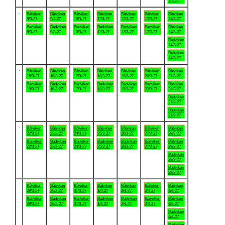
7/3-27
.
Båtviken
Båtviken
Båtviken
Båtviken
Båtviken
Båtviken
Båtviken
8/3-27
9/3-27
10/3-27
11/3-27
12/3-27
13/3-27
14/3-27
Badviken
Badviken
Badviken
Badviken
Badviken
Badviken
Båtviken
8/3-27
9/3-27
10/3-27
11/3-27
12/3-27
13/3-27
14/3-27
Badviken
14/3-27
Badviken
14/3-27
.
Båtviken
Båtviken
Båtviken
Båtviken
Båtviken
Båtviken
Båtviken
15/3-27
16/3-27
17/3-27
18/3-27
19/3-27
20/3-27
21/3-27
Badviken
Badviken
Badviken
Badviken
Badviken
Badviken
Båtviken
15/3-27
16/3-27
17/3-27
18/3-27
19/3-27
20/3-27
21/3-27
Badviken
21/3-27
Badviken
21/3-27
.
Båtviken
Båtviken
Båtviken
Båtviken
Båtviken
Båtviken
Båtviken
22/3-27
23/3-27
24/3-27
25/3-27
26/3-27
27/3-27
28/3-27
Badviken
Badviken
Badviken
Badviken
Badviken
Badviken
Båtviken
22/3-27
23/3-27
24/3-27
25/3-27
26/3-27
27/3-27
28/3-27
Badviken
28/3-27
Badviken
28/3-27
.
Båtviken
Båtviken
Båtviken
Båtviken
Båtviken
Båtviken
Båtviken
29/3-27
30/3-27
31/3-27
1/4-27
2/4-27
3/4-27
4/4-27
Badviken
Badviken
Badviken
Badviken
Badviken
Badviken
Båtviken
29/3-27
30/3-27
31/3-27
1/4-27
2/4-27
3/4-27
4/4-27
Badviken
4/4-27
Badviken