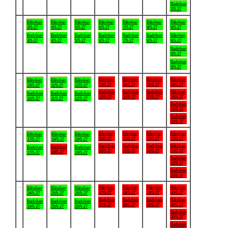
Badviken
2/5-27
.
Båtviken
Båtviken
Båtviken
Båtviken
Båtviken
Båtviken
Båtviken
3/5-27
4/5-27
5/5-27
6/5-27
7/5-27
8/5-27
9/5-27
Badviken
Badviken
Badviken
Badviken
Badviken
Badviken
Båtviken
3/5-27
4/5-27
5/5-27
6/5-27
7/5-27
8/5-27
9/5-27
Badviken
9/5-27
Badviken
9/5-27
.
Båtviken
Båtviken
Båtviken
Båtviken
Båtviken
Båtviken
Båtviken
13/5-27
14/5-27
15/5-27
16/5-27
10/5-27
11/5-27
12/5-27
Badviken
Badviken
Badviken
Båtviken
Badviken
Badviken
Badviken
13/5-27
14/5-27
15/5-27
16/5-27
10/5-27
11/5-27
12/5-27
Badviken
16/5-27
Badviken
16/5-27
.
Båtviken
Båtviken
Båtviken
Båtviken
Båtviken
Båtviken
Båtviken
20/5-27
21/5-27
22/5-27
23/5-27
17/5-27
18/5-27
19/5-27
Badviken
Badviken
Badviken
Båtviken
Badviken
Badviken
Badviken
20/5-27
21/5-27
22/5-27
23/5-27
18/5-27
17/5-27
19/5-27
Badviken
23/5-27
Badviken
23/5-27
.
Båtviken
Båtviken
Båtviken
Båtviken
Båtviken
Båtviken
Båtviken
27/5-27
28/5-27
29/5-27
30/5-27
24/5-27
25/5-27
26/5-27
Badviken
Badviken
Badviken
Båtviken
Badviken
Badviken
Badviken
27/5-27
28/5-27
29/5-27
30/5-27
24/5-27
25/5-27
26/5-27
Badviken
30/5-27
Badviken