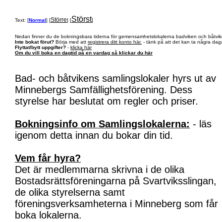
Störst
Större
Text: [
Normal
] [
] [
]
Nedan finner du de bokningsbara tiderna för gemensamhetslokalerna badviken och båtvik
Inte bokat förut?
Börja med att
registrera ditt konto här.
- tänk på att det kan ta några daga
Flyttat/bytt uppgifter?
-
klicka här
Om du vill boka en dagtid på en vardag så klickar du här
Bad- och båtvikens samlingslokaler hyrs ut av
Minnebergs Samfällighetsförening. Dess
styrelse har beslutat om regler och priser.
Bokningsinfo om Samlingslokalerna:
- läs
igenom detta innan du bokar din tid.
Vem får hyra?
Det är medlemmarna skrivna i de olika
Bostadsrättsföreningarna på Svartviksslingan,
de olika styrelserna samt
föreningsverksamheterna i Minneberg som får
boka lokalerna.