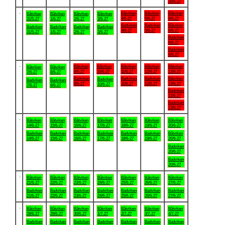
30/5-27
.
Båtviken
Båtviken
Båtviken
Båtviken
Båtviken
Båtviken
Båtviken
4/6-27
5/6-27
6/6-27
31/5-27
1/6-27
2/6-27
3/6-27
Badviken
Badviken
Båtviken
Badviken
Badviken
Badviken
Badviken
4/6-27
5/6-27
6/6-27
31/5-27
1/6-27
2/6-27
3/6-27
Badviken
6/6-27
Badviken
6/6-27
.
Båtviken
Båtviken
Båtviken
Båtviken
Båtviken
Båtviken
Båtviken
9/6-27
10/6-27
11/6-27
12/6-27
13/6-27
7/6-27
8/6-27
Badviken
Badviken
Badviken
Båtviken
Badviken
Badviken
Badviken
9/6-27
11/6-27
12/6-27
13/6-27
10/6-27
7/6-27
8/6-27
Badviken
13/6-27
Badviken
13/6-27
.
Båtviken
Båtviken
Båtviken
Båtviken
Båtviken
Båtviken
Båtviken
14/6-27
15/6-27
16/6-27
17/6-27
18/6-27
19/6-27
20/6-27
Badviken
Badviken
Badviken
Badviken
Badviken
Badviken
Båtviken
14/6-27
15/6-27
16/6-27
17/6-27
18/6-27
19/6-27
20/6-27
Badviken
20/6-27
Badviken
20/6-27
.
Båtviken
Båtviken
Båtviken
Båtviken
Båtviken
Båtviken
Båtviken
21/6-27
22/6-27
23/6-27
24/6-27
25/6-27
26/6-27
27/6-27
Badviken
Badviken
Badviken
Badviken
Badviken
Badviken
Badviken
21/6-27
22/6-27
23/6-27
24/6-27
25/6-27
26/6-27
27/6-27
.
Båtviken
Båtviken
Båtviken
Båtviken
Båtviken
Båtviken
Båtviken
28/6-27
29/6-27
30/6-27
1/7-27
2/7-27
3/7-27
4/7-27
Badviken
Badviken
Badviken
Badviken
Badviken
Badviken
Badviken