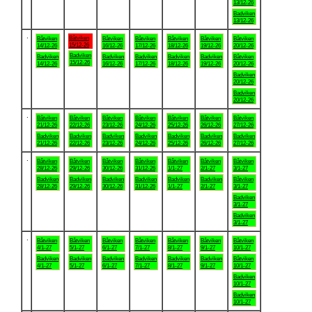
13/12-26
Badviken
13/12-26
.
Båtviken
Båtviken
Båtviken
Båtviken
Båtviken
Båtviken
Båtviken
15/12-26
14/12-26
16/12-26
17/12-26
18/12-26
19/12-26
20/12-26
Badviken
Badviken
Badviken
Badviken
Badviken
Badviken
Båtviken
15/12-26
14/12-26
16/12-26
17/12-26
18/12-26
19/12-26
20/12-26
Badviken
20/12-26
Badviken
20/12-26
.
Båtviken
Båtviken
Båtviken
Båtviken
Båtviken
Båtviken
Båtviken
21/12-26
22/12-26
23/12-26
24/12-26
25/12-26
26/12-26
27/12-26
Badviken
Badviken
Badviken
Badviken
Badviken
Badviken
Badviken
21/12-26
22/12-26
23/12-26
24/12-26
25/12-26
26/12-26
27/12-26
.
Båtviken
Båtviken
Båtviken
Båtviken
Båtviken
Båtviken
Båtviken
28/12-26
29/12-26
30/12-26
31/12-26
1/1-27
2/1-27
3/1-27
Badviken
Badviken
Badviken
Badviken
Badviken
Badviken
Båtviken
28/12-26
29/12-26
30/12-26
31/12-26
1/1-27
2/1-27
3/1-27
Badviken
3/1-27
Badviken
3/1-27
.
Båtviken
Båtviken
Båtviken
Båtviken
Båtviken
Båtviken
Båtviken
4/1-27
5/1-27
6/1-27
7/1-27
8/1-27
9/1-27
10/1-27
Badviken
Badviken
Badviken
Badviken
Badviken
Badviken
Båtviken
4/1-27
5/1-27
6/1-27
7/1-27
8/1-27
9/1-27
10/1-27
Badviken
10/1-27
Badviken
10/1-27