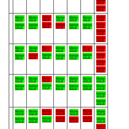
Badviken
20/9-26
Badviken
20/9-26
.
Båtviken
Båtviken
Båtviken
Båtviken
Båtviken
Båtviken
Båtviken
23/9-26
27/9-26
21/9-26
22/9-26
24/9-26
25/9-26
26/9-26
Badviken
Båtviken
Badviken
Badviken
Badviken
Badviken
Badviken
23/9-26
27/9-26
24/9-26
21/9-26
22/9-26
25/9-26
26/9-26
Badviken
27/9-26
Badviken
27/9-26
.
Båtviken
Båtviken
Båtviken
Båtviken
Båtviken
Båtviken
Båtviken
30/9-26
3/10-26
4/10-26
28/9-26
29/9-26
1/10-26
2/10-26
Båtviken
Badviken
Badviken
Badviken
Badviken
Badviken
Badviken
4/10-26
30/9-26
3/10-26
29/9-26
28/9-26
1/10-26
2/10-26
Badviken
4/10-26
Badviken
4/10-26
.
Båtviken
Båtviken
Båtviken
Båtviken
Båtviken
Båtviken
Båtviken
7/10-26
5/10-26
6/10-26
8/10-26
9/10-26
10/10-26
11/10-26
Badviken
Badviken
Badviken
Badviken
Badviken
Badviken
Båtviken
7/10-26
5/10-26
6/10-26
8/10-26
9/10-26
10/10-26
11/10-26
Badviken
11/10-26
Badviken
11/10-26
.
Båtviken
Båtviken
Båtviken
Båtviken
Båtviken
Båtviken
Båtviken
14/10-26
15/10-26
17/10-26
12/10-26
13/10-26
16/10-26
18/10-26
Badviken
Badviken
Badviken
Badviken
Badviken
Badviken
Båtviken
15/10-26
17/10-26
14/10-26
16/10-26
12/10-26
13/10-26
18/10-26
Badviken
18/10-26