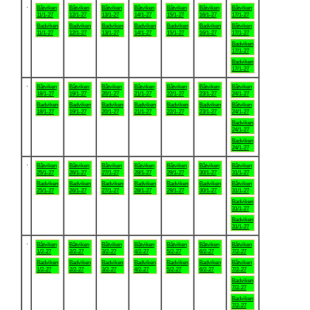
.
Båtviken
Båtviken
Båtviken
Båtviken
Båtviken
Båtviken
Båtviken
11/1-27
12/1-27
13/1-27
14/1-27
15/1-27
16/1-27
17/1-27
Badviken
Badviken
Badviken
Badviken
Badviken
Badviken
Båtviken
11/1-27
12/1-27
13/1-27
14/1-27
15/1-27
16/1-27
17/1-27
Badviken
17/1-27
Badviken
17/1-27
.
Båtviken
Båtviken
Båtviken
Båtviken
Båtviken
Båtviken
Båtviken
18/1-27
19/1-27
20/1-27
21/1-27
22/1-27
23/1-27
24/1-27
Badviken
Badviken
Badviken
Badviken
Badviken
Badviken
Båtviken
18/1-27
19/1-27
20/1-27
21/1-27
22/1-27
23/1-27
24/1-27
Badviken
24/1-27
Badviken
24/1-27
.
Båtviken
Båtviken
Båtviken
Båtviken
Båtviken
Båtviken
Båtviken
25/1-27
26/1-27
27/1-27
28/1-27
29/1-27
30/1-27
31/1-27
Badviken
Badviken
Badviken
Badviken
Badviken
Badviken
Båtviken
25/1-27
26/1-27
27/1-27
28/1-27
29/1-27
30/1-27
31/1-27
Badviken
31/1-27
Badviken
31/1-27
.
Båtviken
Båtviken
Båtviken
Båtviken
Båtviken
Båtviken
Båtviken
1/2-27
2/2-27
3/2-27
4/2-27
5/2-27
6/2-27
7/2-27
Badviken
Badviken
Badviken
Badviken
Badviken
Badviken
Båtviken
1/2-27
2/2-27
3/2-27
4/2-27
5/2-27
6/2-27
7/2-27
Badviken
7/2-27
Badviken
7/2-27