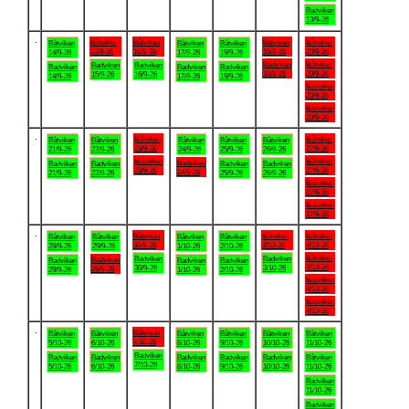
Badviken
13/9-26
.
Båtviken
Båtviken
Båtviken
Båtviken
Båtviken
Båtviken
Båtviken
15/9-26
16/9-26
19/9-26
20/9-26
14/9-26
17/9-26
18/9-26
Badviken
Båtviken
Badviken
Badviken
Badviken
Badviken
Badviken
19/9-26
20/9-26
15/9-26
16/9-26
14/9-26
17/9-26
18/9-26
Badviken
20/9-26
Badviken
20/9-26
.
Båtviken
Båtviken
Båtviken
Båtviken
Båtviken
Båtviken
Båtviken
23/9-26
27/9-26
21/9-26
22/9-26
24/9-26
25/9-26
26/9-26
Badviken
Båtviken
Badviken
Badviken
Badviken
Badviken
Badviken
23/9-26
27/9-26
24/9-26
21/9-26
22/9-26
25/9-26
26/9-26
Badviken
27/9-26
Badviken
27/9-26
.
Båtviken
Båtviken
Båtviken
Båtviken
Båtviken
Båtviken
Båtviken
30/9-26
3/10-26
4/10-26
28/9-26
29/9-26
1/10-26
2/10-26
Båtviken
Badviken
Badviken
Badviken
Badviken
Badviken
Badviken
4/10-26
30/9-26
3/10-26
29/9-26
28/9-26
1/10-26
2/10-26
Badviken
4/10-26
Badviken
4/10-26
.
Båtviken
Båtviken
Båtviken
Båtviken
Båtviken
Båtviken
Båtviken
7/10-26
5/10-26
6/10-26
8/10-26
9/10-26
10/10-26
11/10-26
Badviken
Badviken
Badviken
Badviken
Badviken
Badviken
Båtviken
7/10-26
5/10-26
6/10-26
8/10-26
9/10-26
10/10-26
11/10-26
Badviken
11/10-26
Badviken