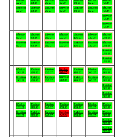
1/2-27
2/2-27
3/2-27
4/2-27
5/2-27
6/2-27
7/2-27
Badviken
Badviken
Badviken
Badviken
Badviken
Badviken
Båtviken
1/2-27
2/2-27
3/2-27
4/2-27
5/2-27
6/2-27
7/2-27
Badviken
7/2-27
Badviken
7/2-27
.
Båtviken
Båtviken
Båtviken
Båtviken
Båtviken
Båtviken
Båtviken
8/2-27
9/2-27
10/2-27
11/2-27
12/2-27
13/2-27
14/2-27
Badviken
Badviken
Badviken
Badviken
Badviken
Badviken
Båtviken
8/2-27
9/2-27
10/2-27
11/2-27
12/2-27
13/2-27
14/2-27
Badviken
14/2-27
Badviken
14/2-27
.
Båtviken
Båtviken
Båtviken
Båtviken
Båtviken
Båtviken
Båtviken
18/2-27
15/2-27
16/2-27
17/2-27
19/2-27
20/2-27
21/2-27
Badviken
Badviken
Badviken
Badviken
Badviken
Badviken
Båtviken
18/2-27
15/2-27
16/2-27
17/2-27
19/2-27
20/2-27
21/2-27
Badviken
21/2-27
Badviken
21/2-27
.
Båtviken
Båtviken
Båtviken
Båtviken
Båtviken
Båtviken
Båtviken
22/2-27
23/2-27
24/2-27
25/2-27
26/2-27
27/2-27
28/2-27
Badviken
Badviken
Badviken
Badviken
Badviken
Badviken
Båtviken
25/2-27
22/2-27
23/2-27
24/2-27
26/2-27
27/2-27
28/2-27
Badviken
28/2-27
Badviken
28/2-27