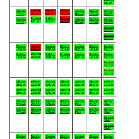
6/12-26
.
Båtviken
Båtviken
Båtviken
Båtviken
Båtviken
Båtviken
Båtviken
8/12-26
9/12-26
10/12-26
7/12-26
11/12-26
12/12-26
13/12-26
Badviken
Badviken
Badviken
Badviken
Badviken
Badviken
Båtviken
10/12-26
8/12-26
9/12-26
7/12-26
11/12-26
12/12-26
13/12-26
Badviken
13/12-26
Badviken
13/12-26
.
Båtviken
Båtviken
Båtviken
Båtviken
Båtviken
Båtviken
Båtviken
15/12-26
14/12-26
16/12-26
17/12-26
18/12-26
19/12-26
20/12-26
Badviken
Badviken
Badviken
Badviken
Badviken
Badviken
Båtviken
15/12-26
14/12-26
16/12-26
17/12-26
18/12-26
19/12-26
20/12-26
Badviken
20/12-26
Badviken
20/12-26
.
Båtviken
Båtviken
Båtviken
Båtviken
Båtviken
Båtviken
Båtviken
21/12-26
22/12-26
23/12-26
24/12-26
25/12-26
26/12-26
27/12-26
Badviken
Badviken
Badviken
Badviken
Badviken
Badviken
Badviken
21/12-26
22/12-26
23/12-26
24/12-26
25/12-26
26/12-26
27/12-26
.
Båtviken
Båtviken
Båtviken
Båtviken
Båtviken
Båtviken
Båtviken
28/12-26
29/12-26
30/12-26
31/12-26
1/1-27
2/1-27
3/1-27
Badviken
Badviken
Badviken
Badviken
Badviken
Badviken
Båtviken
28/12-26
29/12-26
30/12-26
31/12-26
1/1-27
2/1-27
3/1-27
Badviken
3/1-27
Badviken
3/1-27
.
Båtviken
Båtviken
Båtviken
Båtviken
Båtviken
Båtviken
Båtviken