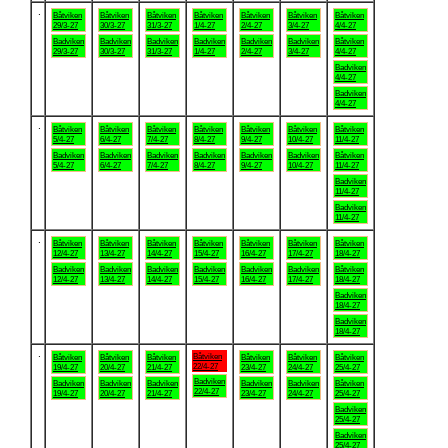
.
Båtviken
Båtviken
Båtviken
Båtviken
Båtviken
Båtviken
Båtviken
29/3-27
30/3-27
31/3-27
1/4-27
2/4-27
3/4-27
4/4-27
Badviken
Badviken
Badviken
Badviken
Badviken
Badviken
Båtviken
29/3-27
30/3-27
31/3-27
1/4-27
2/4-27
3/4-27
4/4-27
Badviken
4/4-27
Badviken
4/4-27
.
Båtviken
Båtviken
Båtviken
Båtviken
Båtviken
Båtviken
Båtviken
5/4-27
6/4-27
7/4-27
8/4-27
9/4-27
10/4-27
11/4-27
Badviken
Badviken
Badviken
Badviken
Badviken
Badviken
Båtviken
5/4-27
6/4-27
7/4-27
8/4-27
9/4-27
10/4-27
11/4-27
Badviken
11/4-27
Badviken
11/4-27
.
Båtviken
Båtviken
Båtviken
Båtviken
Båtviken
Båtviken
Båtviken
12/4-27
13/4-27
14/4-27
15/4-27
16/4-27
17/4-27
18/4-27
Badviken
Badviken
Badviken
Badviken
Badviken
Badviken
Båtviken
12/4-27
13/4-27
14/4-27
15/4-27
16/4-27
17/4-27
18/4-27
Badviken
18/4-27
Badviken
18/4-27
.
Båtviken
Båtviken
Båtviken
Båtviken
Båtviken
Båtviken
Båtviken
22/4-27
19/4-27
20/4-27
21/4-27
23/4-27
24/4-27
25/4-27
Badviken
Badviken
Badviken
Badviken
Badviken
Badviken
Båtviken
22/4-27
19/4-27
20/4-27
21/4-27
23/4-27
24/4-27
25/4-27
Badviken
25/4-27
Badviken
25/4-27