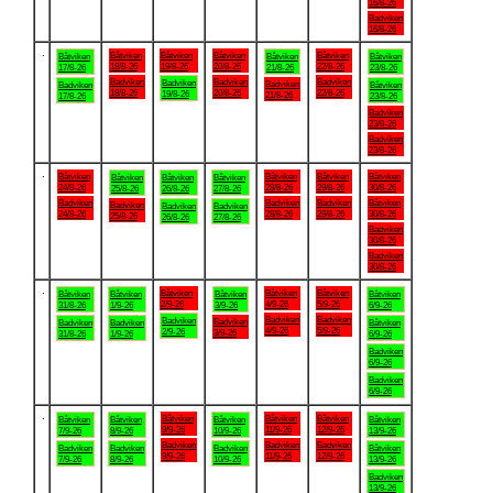
16/8-26
Badviken
16/8-26
.
Båtviken
Båtviken
Båtviken
Båtviken
Båtviken
Båtviken
Båtviken
18/8-26
19/8-26
20/8-26
22/8-26
17/8-26
21/8-26
23/8-26
Badviken
Badviken
Badviken
Badviken
Badviken
Badviken
Båtviken
18/8-26
20/8-26
22/8-26
19/8-26
21/8-26
17/8-26
23/8-26
Badviken
23/8-26
Badviken
23/8-26
.
Båtviken
Båtviken
Båtviken
Båtviken
Båtviken
Båtviken
Båtviken
24/8-26
28/8-26
29/8-26
30/8-26
25/8-26
26/8-26
27/8-26
Badviken
Badviken
Badviken
Båtviken
Badviken
Badviken
Badviken
24/8-26
28/8-26
29/8-26
30/8-26
25/8-26
26/8-26
27/8-26
Badviken
30/8-26
Badviken
30/8-26
.
Båtviken
Båtviken
Båtviken
Båtviken
Båtviken
Båtviken
Båtviken
2/9-26
4/9-26
5/9-26
31/8-26
1/9-26
3/9-26
6/9-26
Badviken
Badviken
Badviken
Badviken
Badviken
Badviken
Båtviken
4/9-26
5/9-26
2/9-26
3/9-26
31/8-26
1/9-26
6/9-26
Badviken
6/9-26
Badviken
6/9-26
.
Båtviken
Båtviken
Båtviken
Båtviken
Båtviken
Båtviken
Båtviken
9/9-26
11/9-26
12/9-26
7/9-26
8/9-26
10/9-26
13/9-26
Badviken
Badviken
Badviken
Badviken
Badviken
Badviken
Båtviken
9/9-26
11/9-26
12/9-26
7/9-26
8/9-26
10/9-26
13/9-26
Badviken
13/9-26