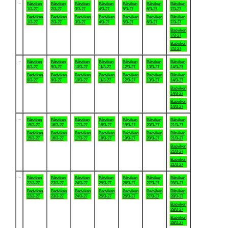
.
Båtviken
Båtviken
Båtviken
Båtviken
Båtviken
Båtviken
Båtviken
1/3-27
2/3-27
3/3-27
4/3-27
5/3-27
6/3-27
7/3-27
Badviken
Badviken
Badviken
Badviken
Badviken
Badviken
Båtviken
1/3-27
2/3-27
3/3-27
4/3-27
5/3-27
6/3-27
7/3-27
Badviken
7/3-27
Badviken
7/3-27
.
Båtviken
Båtviken
Båtviken
Båtviken
Båtviken
Båtviken
Båtviken
8/3-27
9/3-27
10/3-27
11/3-27
12/3-27
13/3-27
14/3-27
Badviken
Badviken
Badviken
Badviken
Badviken
Badviken
Båtviken
8/3-27
9/3-27
10/3-27
11/3-27
12/3-27
13/3-27
14/3-27
Badviken
14/3-27
Badviken
14/3-27
.
Båtviken
Båtviken
Båtviken
Båtviken
Båtviken
Båtviken
Båtviken
15/3-27
16/3-27
17/3-27
18/3-27
19/3-27
20/3-27
21/3-27
Badviken
Badviken
Badviken
Badviken
Badviken
Badviken
Båtviken
15/3-27
16/3-27
17/3-27
18/3-27
19/3-27
20/3-27
21/3-27
Badviken
21/3-27
Badviken
21/3-27
.
Båtviken
Båtviken
Båtviken
Båtviken
Båtviken
Båtviken
Båtviken
22/3-27
23/3-27
24/3-27
25/3-27
26/3-27
27/3-27
28/3-27
Badviken
Badviken
Badviken
Badviken
Badviken
Badviken
Båtviken
22/3-27
23/3-27
24/3-27
25/3-27
26/3-27
27/3-27
28/3-27
Badviken
28/3-27
Badviken
28/3-27