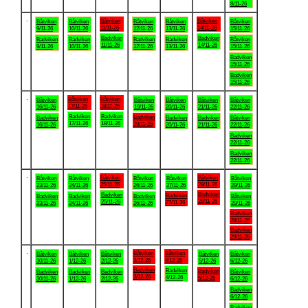
8/11-26
.
Båtviken
Båtviken
Båtviken
Båtviken
Båtviken
Båtviken
Båtviken
11/11-26
14/11-26
9/11-26
10/11-26
12/11-26
13/11-26
15/11-26
Badviken
Badviken
Badviken
Badviken
Badviken
Badviken
Båtviken
11/11-26
14/11-26
9/11-26
10/11-26
12/11-26
13/11-26
15/11-26
Badviken
15/11-26
Badviken
15/11-26
.
Båtviken
Båtviken
Båtviken
Båtviken
Båtviken
Båtviken
Båtviken
17/11-26
18/11-26
16/11-26
19/11-26
20/11-26
21/11-26
22/11-26
Badviken
Badviken
Badviken
Badviken
Badviken
Badviken
Båtviken
17/11-26
18/11-26
19/11-26
16/11-26
20/11-26
21/11-26
22/11-26
Badviken
22/11-26
Badviken
22/11-26
.
Båtviken
Båtviken
Båtviken
Båtviken
Båtviken
Båtviken
Båtviken
25/11-26
28/11-26
23/11-26
24/11-26
26/11-26
27/11-26
29/11-26
Badviken
Badviken
Badviken
Badviken
Badviken
Badviken
Båtviken
28/11-26
25/11-26
27/11-26
23/11-26
24/11-26
26/11-26
29/11-26
Badviken
29/11-26
Badviken
29/11-26
.
Båtviken
Båtviken
Båtviken
Båtviken
Båtviken
Båtviken
Båtviken
3/12-26
4/12-26
30/11-26
1/12-26
2/12-26
5/12-26
6/12-26
Badviken
Badviken
Badviken
Badviken
Badviken
Badviken
Båtviken
3/12-26
4/12-26
5/12-26
30/11-26
1/12-26
2/12-26
6/12-26
Badviken
6/12-26
Badviken