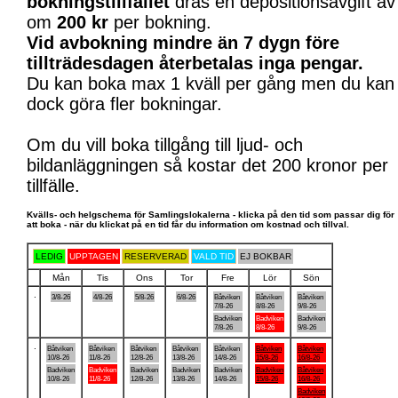
bokningstillfället
dras en depositionsavgift av
om
200 kr
per bokning.
Vid avbokning mindre än 7 dygn före
tillträdesdagen återbetalas inga pengar.
Du kan boka max 1 kväll per gång men du kan
dock göra fler bokningar.
Om du vill boka tillgång till ljud- och
bildanläggningen så kostar det 200 kronor per
tillfälle.
Kvälls- och helgschema för Samlingslokalerna - klicka på den tid som passar dig för
att boka - när du klickat på en tid får du information om kostnad och tillval.
LEDIG
UPPTAGEN
RESERVERAD
VALD TID
EJ BOKBAR
Mån
Tis
Ons
Tor
Fre
Lör
Sön
.
3/8-26
4/8-26
5/8-26
6/8-26
Båtviken
Båtviken
Båtviken
7/8-26
8/8-26
9/8-26
Badviken
Badviken
Badviken
7/8-26
8/8-26
9/8-26
.
Båtviken
Båtviken
Båtviken
Båtviken
Båtviken
Båtviken
Båtviken
10/8-26
11/8-26
12/8-26
13/8-26
14/8-26
15/8-26
16/8-26
Badviken
Badviken
Badviken
Badviken
Badviken
Badviken
Båtviken
10/8-26
11/8-26
12/8-26
13/8-26
14/8-26
15/8-26
16/8-26
Badviken