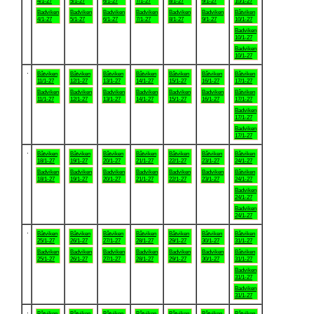
4/1-27
5/1-27
6/1-27
7/1-27
8/1-27
9/1-27
10/1-27
Badviken
Badviken
Badviken
Badviken
Badviken
Badviken
Båtviken
4/1-27
5/1-27
6/1-27
7/1-27
8/1-27
9/1-27
10/1-27
Badviken
10/1-27
Badviken
10/1-27
.
Båtviken
Båtviken
Båtviken
Båtviken
Båtviken
Båtviken
Båtviken
11/1-27
12/1-27
13/1-27
14/1-27
15/1-27
16/1-27
17/1-27
Badviken
Badviken
Badviken
Badviken
Badviken
Badviken
Båtviken
11/1-27
12/1-27
13/1-27
14/1-27
15/1-27
16/1-27
17/1-27
Badviken
17/1-27
Badviken
17/1-27
.
Båtviken
Båtviken
Båtviken
Båtviken
Båtviken
Båtviken
Båtviken
18/1-27
19/1-27
20/1-27
21/1-27
22/1-27
23/1-27
24/1-27
Badviken
Badviken
Badviken
Badviken
Badviken
Badviken
Båtviken
18/1-27
19/1-27
20/1-27
21/1-27
22/1-27
23/1-27
24/1-27
Badviken
24/1-27
Badviken
24/1-27
.
Båtviken
Båtviken
Båtviken
Båtviken
Båtviken
Båtviken
Båtviken
25/1-27
26/1-27
27/1-27
28/1-27
29/1-27
30/1-27
31/1-27
Badviken
Badviken
Badviken
Badviken
Badviken
Badviken
Båtviken
25/1-27
26/1-27
27/1-27
28/1-27
29/1-27
30/1-27
31/1-27
Badviken
31/1-27
Badviken
31/1-27
.
Båtviken
Båtviken
Båtviken
Båtviken
Båtviken
Båtviken
Båtviken