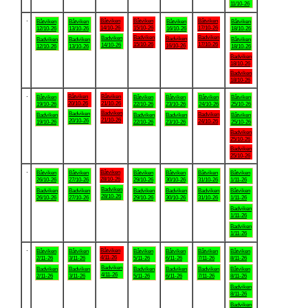
11/10-26
.
Båtviken
Båtviken
Båtviken
Båtviken
Båtviken
Båtviken
Båtviken
14/10-26
15/10-26
17/10-26
12/10-26
13/10-26
16/10-26
18/10-26
Badviken
Badviken
Badviken
Badviken
Badviken
Badviken
Båtviken
15/10-26
17/10-26
14/10-26
16/10-26
12/10-26
13/10-26
18/10-26
Badviken
18/10-26
Badviken
18/10-26
.
Båtviken
Båtviken
Båtviken
Båtviken
Båtviken
Båtviken
Båtviken
20/10-26
21/10-26
19/10-26
22/10-26
23/10-26
24/10-26
25/10-26
Badviken
Badviken
Badviken
Badviken
Badviken
Badviken
Båtviken
21/10-26
20/10-26
24/10-26
19/10-26
22/10-26
23/10-26
25/10-26
Badviken
25/10-26
Badviken
25/10-26
.
Båtviken
Båtviken
Båtviken
Båtviken
Båtviken
Båtviken
Båtviken
28/10-26
26/10-26
27/10-26
29/10-26
30/10-26
31/10-26
1/11-26
Badviken
Badviken
Badviken
Badviken
Badviken
Badviken
Båtviken
28/10-26
26/10-26
27/10-26
29/10-26
30/10-26
31/10-26
1/11-26
Badviken
1/11-26
Badviken
1/11-26
.
Båtviken
Båtviken
Båtviken
Båtviken
Båtviken
Båtviken
Båtviken
4/11-26
2/11-26
3/11-26
5/11-26
6/11-26
7/11-26
8/11-26
Badviken
Badviken
Badviken
Badviken
Badviken
Badviken
Båtviken
4/11-26
2/11-26
3/11-26
5/11-26
6/11-26
7/11-26
8/11-26
Badviken
8/11-26
Badviken