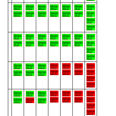
.
Båtviken
Båtviken
Båtviken
Båtviken
Båtviken
Båtviken
Båtviken
26/4-27
27/4-27
28/4-27
29/4-27
30/4-27
1/5-27
2/5-27
Badviken
Badviken
Badviken
Badviken
Badviken
Badviken
Båtviken
26/4-27
27/4-27
28/4-27
29/4-27
30/4-27
1/5-27
2/5-27
Badviken
2/5-27
Badviken
2/5-27
.
Båtviken
Båtviken
Båtviken
Båtviken
Båtviken
Båtviken
Båtviken
3/5-27
4/5-27
5/5-27
6/5-27
7/5-27
8/5-27
9/5-27
Badviken
Badviken
Badviken
Badviken
Badviken
Badviken
Båtviken
3/5-27
4/5-27
5/5-27
6/5-27
7/5-27
8/5-27
9/5-27
Badviken
9/5-27
Badviken
9/5-27
.
Båtviken
Båtviken
Båtviken
Båtviken
Båtviken
Båtviken
Båtviken
13/5-27
14/5-27
15/5-27
16/5-27
10/5-27
11/5-27
12/5-27
Badviken
Badviken
Badviken
Båtviken
Badviken
Badviken
Badviken
13/5-27
14/5-27
15/5-27
16/5-27
10/5-27
11/5-27
12/5-27
Badviken
16/5-27
Badviken
16/5-27
.
Båtviken
Båtviken
Båtviken
Båtviken
Båtviken
Båtviken
Båtviken
20/5-27
21/5-27
22/5-27
23/5-27
17/5-27
18/5-27
19/5-27
Badviken
Badviken
Badviken
Båtviken
Badviken
Badviken
Badviken
20/5-27
21/5-27
22/5-27
23/5-27
18/5-27
17/5-27
19/5-27
Badviken
23/5-27
Badviken
23/5-27