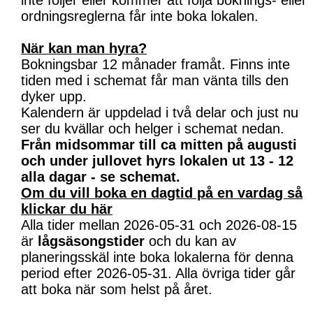
inte följer eller kommer att följa boknings- eller
ordningsreglerna får inte boka lokalen.
När kan man hyra?
Bokningsbar 12 månader framåt. Finns inte
tiden med i schemat får man vänta tills den
dyker upp.
Kalendern är uppdelad i två delar och just nu
ser du kvällar och helger i schemat nedan.
Från midsommar till ca mitten på augusti
och under jullovet hyrs lokalen ut 13 - 12
alla dagar - se schemat.
Om du vill boka en dagtid på en vardag så
klickar du här
Alla tider mellan 2026-05-31 och 2026-08-15
är
lågsäsongstider
och du kan av
planeringsskäl inte boka lokalerna för denna
period efter 2026-05-31. Alla övriga tider går
att boka när som helst på året.