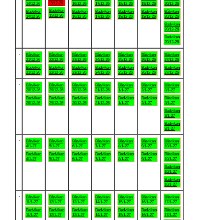
15/12-26
14/12-26
16/12-26
17/12-26
18/12-26
19/12-26
20/12-26
Badviken
Badviken
Badviken
Badviken
Badviken
Badviken
Båtviken
15/12-26
14/12-26
16/12-26
17/12-26
18/12-26
19/12-26
20/12-26
Badviken
20/12-26
Badviken
20/12-26
.
Båtviken
Båtviken
Båtviken
Båtviken
Båtviken
Båtviken
Båtviken
21/12-26
22/12-26
23/12-26
24/12-26
25/12-26
26/12-26
27/12-26
Badviken
Badviken
Badviken
Badviken
Badviken
Badviken
Badviken
21/12-26
22/12-26
23/12-26
24/12-26
25/12-26
26/12-26
27/12-26
.
Båtviken
Båtviken
Båtviken
Båtviken
Båtviken
Båtviken
Båtviken
28/12-26
29/12-26
30/12-26
31/12-26
1/1-27
2/1-27
3/1-27
Badviken
Badviken
Badviken
Badviken
Badviken
Badviken
Båtviken
28/12-26
29/12-26
30/12-26
31/12-26
1/1-27
2/1-27
3/1-27
Badviken
3/1-27
Badviken
3/1-27
.
Båtviken
Båtviken
Båtviken
Båtviken
Båtviken
Båtviken
Båtviken
4/1-27
5/1-27
6/1-27
7/1-27
8/1-27
9/1-27
10/1-27
Badviken
Badviken
Badviken
Badviken
Badviken
Badviken
Båtviken
4/1-27
5/1-27
6/1-27
7/1-27
8/1-27
9/1-27
10/1-27
Badviken
10/1-27
Badviken
10/1-27
.
Båtviken
Båtviken
Båtviken
Båtviken
Båtviken
Båtviken
Båtviken
11/1-27
12/1-27
13/1-27
14/1-27
15/1-27
16/1-27
17/1-27
Badviken
Badviken
Badviken
Badviken
Badviken
Badviken
Båtviken
11/1-27
12/1-27
13/1-27
14/1-27
15/1-27
16/1-27
17/1-27