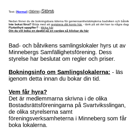
Störst
Större
Text: [
Normal
] [
] [
]
Nedan finner du de bokningsbara tiderna för gemensamhetslokalerna badviken och båtvik
Inte bokat förut?
Börja med att
registrera ditt konto här.
- tänk på att det kan ta några daga
Flyttat/bytt uppgifter?
-
klicka här
Om du vill boka en dagtid på en vardag så klickar du här
Bad- och båtvikens samlingslokaler hyrs ut av
Minnebergs Samfällighetsförening. Dess
styrelse har beslutat om regler och priser.
Bokningsinfo om Samlingslokalerna:
- läs
igenom detta innan du bokar din tid.
Vem får hyra?
Det är medlemmarna skrivna i de olika
Bostadsrättsföreningarna på Svartviksslingan,
de olika styrelserna samt
föreningsverksamheterna i Minneberg som får
boka lokalerna.