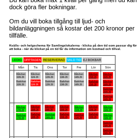
Du kan boka max 1 kväll per gång men du kan
dock göra fler bokningar.
Om du vill boka tillgång till ljud- och
bildanläggningen så kostar det 200 kronor per
tillfälle.
Kvälls- och helgschema för Samlingslokalerna - klicka på den tid som passar dig för
att boka - när du klickat på en tid får du information om kostnad och tillval.
LEDIG
UPPTAGEN
RESERVERAD
VALD TID
EJ BOKBAR
Mån
Tis
Ons
Tor
Fre
Lör
Sön
.
Båtviken
Båtviken
Båtviken
Båtviken
Båtviken
Båtviken
Båtviken
10/8-26
11/8-26
12/8-26
13/8-26
14/8-26
15/8-26
16/8-26
Badviken
Badviken
Badviken
Badviken
Badviken
Badviken
Båtviken
10/8-26
11/8-26
12/8-26
13/8-26
14/8-26
15/8-26
16/8-26
Badviken
16/8-26
Badviken
16/8-26
.
Båtviken
Båtviken
Båtviken
Båtviken
Båtviken
Båtviken
Båtviken
18/8-26
19/8-26
20/8-26
22/8-26
17/8-26
21/8-26
23/8-26
Badviken
Badviken
Badviken
Badviken
Badviken
Badviken
Båtviken
18/8-26
20/8-26
22/8-26
19/8-26
21/8-26
17/8-26
23/8-26
Badviken
23/8-26
Badviken
23/8-26