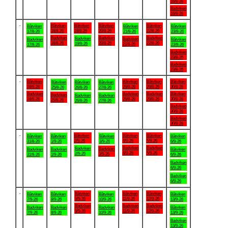
16/8-26
Badviken
16/8-26
.
Båtviken
Båtviken
Båtviken
Båtviken
Båtviken
Båtviken
Båtviken
18/8-26
19/8-26
20/8-26
22/8-26
17/8-26
21/8-26
23/8-26
Badviken
Badviken
Badviken
Badviken
Badviken
Badviken
Båtviken
18/8-26
20/8-26
22/8-26
19/8-26
21/8-26
17/8-26
23/8-26
Badviken
23/8-26
Badviken
23/8-26
.
Båtviken
Båtviken
Båtviken
Båtviken
Båtviken
Båtviken
Båtviken
24/8-26
28/8-26
29/8-26
30/8-26
25/8-26
26/8-26
27/8-26
Badviken
Badviken
Badviken
Båtviken
Badviken
Badviken
Badviken
24/8-26
28/8-26
29/8-26
30/8-26
25/8-26
26/8-26
27/8-26
Badviken
30/8-26
Badviken
30/8-26
.
Båtviken
Båtviken
Båtviken
Båtviken
Båtviken
Båtviken
Båtviken
2/9-26
4/9-26
5/9-26
31/8-26
1/9-26
3/9-26
6/9-26
Badviken
Badviken
Badviken
Badviken
Badviken
Badviken
Båtviken
4/9-26
5/9-26
2/9-26
3/9-26
31/8-26
1/9-26
6/9-26
Badviken
6/9-26
Badviken
6/9-26
.
Båtviken
Båtviken
Båtviken
Båtviken
Båtviken
Båtviken
Båtviken
9/9-26
11/9-26
12/9-26
7/9-26
8/9-26
10/9-26
13/9-26
Badviken
Badviken
Badviken
Badviken
Badviken
Badviken
Båtviken
9/9-26
11/9-26
12/9-26
7/9-26
8/9-26
10/9-26
13/9-26
Badviken
13/9-26