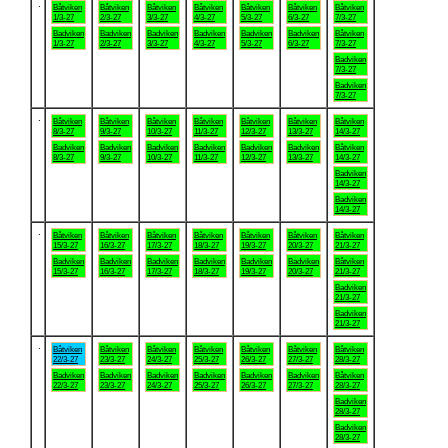
.
Båtviken
Båtviken
Båtviken
Båtviken
Båtviken
Båtviken
Båtviken
1/3-27
2/3-27
3/3-27
4/3-27
5/3-27
6/3-27
7/3-27
Badviken
Badviken
Badviken
Badviken
Badviken
Badviken
Båtviken
1/3-27
2/3-27
3/3-27
4/3-27
5/3-27
6/3-27
7/3-27
Badviken
7/3-27
Badviken
7/3-27
.
Båtviken
Båtviken
Båtviken
Båtviken
Båtviken
Båtviken
Båtviken
8/3-27
9/3-27
10/3-27
11/3-27
12/3-27
13/3-27
14/3-27
Badviken
Badviken
Badviken
Badviken
Badviken
Badviken
Båtviken
8/3-27
9/3-27
10/3-27
11/3-27
12/3-27
13/3-27
14/3-27
Badviken
14/3-27
Badviken
14/3-27
.
Båtviken
Båtviken
Båtviken
Båtviken
Båtviken
Båtviken
Båtviken
15/3-27
16/3-27
17/3-27
18/3-27
19/3-27
20/3-27
21/3-27
Badviken
Badviken
Badviken
Badviken
Badviken
Badviken
Båtviken
15/3-27
16/3-27
17/3-27
18/3-27
19/3-27
20/3-27
21/3-27
Badviken
21/3-27
Badviken
21/3-27
.
Båtviken
Båtviken
Båtviken
Båtviken
Båtviken
Båtviken
Båtviken
22/3-27
23/3-27
24/3-27
25/3-27
26/3-27
27/3-27
28/3-27
Badviken
Badviken
Badviken
Badviken
Badviken
Badviken
Båtviken
22/3-27
23/3-27
24/3-27
25/3-27
26/3-27
27/3-27
28/3-27
Badviken
28/3-27
Badviken
28/3-27