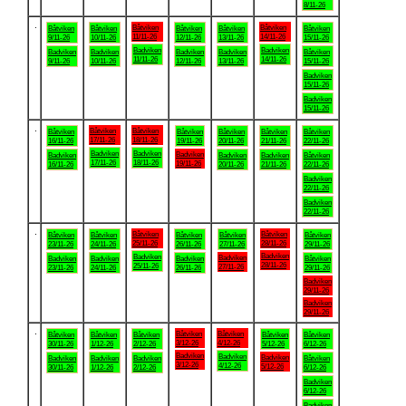
8/11-26
.
Båtviken
Båtviken
Båtviken
Båtviken
Båtviken
Båtviken
Båtviken
11/11-26
14/11-26
9/11-26
10/11-26
12/11-26
13/11-26
15/11-26
Badviken
Badviken
Badviken
Badviken
Badviken
Badviken
Båtviken
11/11-26
14/11-26
9/11-26
10/11-26
12/11-26
13/11-26
15/11-26
Badviken
15/11-26
Badviken
15/11-26
.
Båtviken
Båtviken
Båtviken
Båtviken
Båtviken
Båtviken
Båtviken
17/11-26
18/11-26
16/11-26
19/11-26
20/11-26
21/11-26
22/11-26
Badviken
Badviken
Badviken
Badviken
Badviken
Badviken
Båtviken
17/11-26
18/11-26
19/11-26
16/11-26
20/11-26
21/11-26
22/11-26
Badviken
22/11-26
Badviken
22/11-26
.
Båtviken
Båtviken
Båtviken
Båtviken
Båtviken
Båtviken
Båtviken
25/11-26
28/11-26
23/11-26
24/11-26
26/11-26
27/11-26
29/11-26
Badviken
Badviken
Badviken
Badviken
Badviken
Badviken
Båtviken
28/11-26
25/11-26
27/11-26
23/11-26
24/11-26
26/11-26
29/11-26
Badviken
29/11-26
Badviken
29/11-26
.
Båtviken
Båtviken
Båtviken
Båtviken
Båtviken
Båtviken
Båtviken
3/12-26
4/12-26
30/11-26
1/12-26
2/12-26
5/12-26
6/12-26
Badviken
Badviken
Badviken
Badviken
Badviken
Badviken
Båtviken
3/12-26
4/12-26
5/12-26
30/11-26
1/12-26
2/12-26
6/12-26
Badviken
6/12-26
Badviken