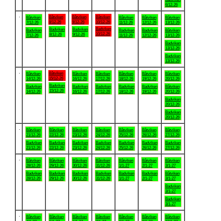
6/12-26
.
Båtviken
Båtviken
Båtviken
Båtviken
Båtviken
Båtviken
Båtviken
8/12-26
9/12-26
10/12-26
7/12-26
11/12-26
12/12-26
13/12-26
Badviken
Badviken
Badviken
Badviken
Badviken
Badviken
Båtviken
10/12-26
8/12-26
9/12-26
7/12-26
11/12-26
12/12-26
13/12-26
Badviken
13/12-26
Badviken
13/12-26
.
Båtviken
Båtviken
Båtviken
Båtviken
Båtviken
Båtviken
Båtviken
15/12-26
14/12-26
16/12-26
17/12-26
18/12-26
19/12-26
20/12-26
Badviken
Badviken
Badviken
Badviken
Badviken
Badviken
Båtviken
15/12-26
14/12-26
16/12-26
17/12-26
18/12-26
19/12-26
20/12-26
Badviken
20/12-26
Badviken
20/12-26
.
Båtviken
Båtviken
Båtviken
Båtviken
Båtviken
Båtviken
Båtviken
21/12-26
22/12-26
23/12-26
24/12-26
25/12-26
26/12-26
27/12-26
Badviken
Badviken
Badviken
Badviken
Badviken
Badviken
Badviken
21/12-26
22/12-26
23/12-26
24/12-26
25/12-26
26/12-26
27/12-26
.
Båtviken
Båtviken
Båtviken
Båtviken
Båtviken
Båtviken
Båtviken
28/12-26
29/12-26
30/12-26
31/12-26
1/1-27
2/1-27
3/1-27
Badviken
Badviken
Badviken
Badviken
Badviken
Badviken
Båtviken
28/12-26
29/12-26
30/12-26
31/12-26
1/1-27
2/1-27
3/1-27
Badviken
3/1-27
Badviken
3/1-27
.
Båtviken
Båtviken
Båtviken
Båtviken
Båtviken
Båtviken
Båtviken