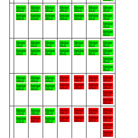
.
Båtviken
Båtviken
Båtviken
Båtviken
Båtviken
Båtviken
Båtviken
26/4-27
27/4-27
28/4-27
29/4-27
30/4-27
1/5-27
2/5-27
Badviken
Badviken
Badviken
Badviken
Badviken
Badviken
Båtviken
26/4-27
27/4-27
28/4-27
29/4-27
30/4-27
1/5-27
2/5-27
Badviken
2/5-27
Badviken
2/5-27
.
Båtviken
Båtviken
Båtviken
Båtviken
Båtviken
Båtviken
Båtviken
3/5-27
4/5-27
5/5-27
6/5-27
7/5-27
8/5-27
9/5-27
Badviken
Badviken
Badviken
Badviken
Badviken
Badviken
Båtviken
3/5-27
4/5-27
5/5-27
6/5-27
7/5-27
8/5-27
9/5-27
Badviken
9/5-27
Badviken
9/5-27
.
Båtviken
Båtviken
Båtviken
Båtviken
Båtviken
Båtviken
Båtviken
13/5-27
14/5-27
15/5-27
16/5-27
10/5-27
11/5-27
12/5-27
Badviken
Badviken
Badviken
Båtviken
Badviken
Badviken
Badviken
13/5-27
14/5-27
15/5-27
16/5-27
10/5-27
11/5-27
12/5-27
Badviken
16/5-27
Badviken
16/5-27
.
Båtviken
Båtviken
Båtviken
Båtviken
Båtviken
Båtviken
Båtviken
20/5-27
21/5-27
22/5-27
23/5-27
17/5-27
18/5-27
19/5-27
Badviken
Badviken
Badviken
Båtviken
Badviken
Badviken
Badviken
20/5-27
21/5-27
22/5-27
23/5-27
18/5-27
17/5-27
19/5-27
Badviken
23/5-27
Badviken
23/5-27