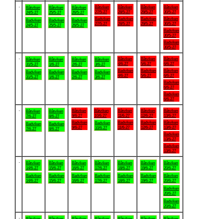
.
Båtviken
Båtviken
Båtviken
Båtviken
Båtviken
Båtviken
Båtviken
27/5-27
28/5-27
29/5-27
30/5-27
24/5-27
25/5-27
26/5-27
Badviken
Badviken
Badviken
Båtviken
Badviken
Badviken
Badviken
27/5-27
28/5-27
29/5-27
30/5-27
24/5-27
25/5-27
26/5-27
Badviken
30/5-27
Badviken
30/5-27
.
Båtviken
Båtviken
Båtviken
Båtviken
Båtviken
Båtviken
Båtviken
4/6-27
5/6-27
6/6-27
31/5-27
1/6-27
2/6-27
3/6-27
Badviken
Badviken
Båtviken
Badviken
Badviken
Badviken
Badviken
4/6-27
5/6-27
6/6-27
31/5-27
1/6-27
2/6-27
3/6-27
Badviken
6/6-27
Badviken
6/6-27
.
Båtviken
Båtviken
Båtviken
Båtviken
Båtviken
Båtviken
Båtviken
9/6-27
10/6-27
11/6-27
12/6-27
13/6-27
7/6-27
8/6-27
Badviken
Badviken
Badviken
Båtviken
Badviken
Badviken
Badviken
9/6-27
11/6-27
12/6-27
13/6-27
10/6-27
7/6-27
8/6-27
Badviken
13/6-27
Badviken
13/6-27
.
Båtviken
Båtviken
Båtviken
Båtviken
Båtviken
Båtviken
Båtviken
14/6-27
15/6-27
16/6-27
17/6-27
18/6-27
19/6-27
20/6-27
Badviken
Badviken
Badviken
Badviken
Badviken
Badviken
Båtviken
14/6-27
15/6-27
16/6-27
17/6-27
18/6-27
19/6-27
20/6-27
Badviken
20/6-27
Badviken
20/6-27
.
Båtviken
Båtviken
Båtviken
Båtviken
Båtviken
Båtviken
Båtviken