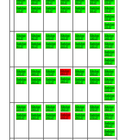
1/2-27
2/2-27
3/2-27
4/2-27
5/2-27
6/2-27
7/2-27
Badviken
Badviken
Badviken
Badviken
Badviken
Badviken
Båtviken
1/2-27
2/2-27
3/2-27
4/2-27
5/2-27
6/2-27
7/2-27
Badviken
7/2-27
Badviken
7/2-27
.
Båtviken
Båtviken
Båtviken
Båtviken
Båtviken
Båtviken
Båtviken
8/2-27
9/2-27
10/2-27
11/2-27
12/2-27
13/2-27
14/2-27
Badviken
Badviken
Badviken
Badviken
Badviken
Badviken
Båtviken
8/2-27
9/2-27
10/2-27
11/2-27
12/2-27
13/2-27
14/2-27
Badviken
14/2-27
Badviken
14/2-27
.
Båtviken
Båtviken
Båtviken
Båtviken
Båtviken
Båtviken
Båtviken
18/2-27
15/2-27
16/2-27
17/2-27
19/2-27
20/2-27
21/2-27
Badviken
Badviken
Badviken
Badviken
Badviken
Badviken
Båtviken
18/2-27
15/2-27
16/2-27
17/2-27
19/2-27
20/2-27
21/2-27
Badviken
21/2-27
Badviken
21/2-27
.
Båtviken
Båtviken
Båtviken
Båtviken
Båtviken
Båtviken
Båtviken
22/2-27
23/2-27
24/2-27
25/2-27
26/2-27
27/2-27
28/2-27
Badviken
Badviken
Badviken
Badviken
Badviken
Badviken
Båtviken
25/2-27
22/2-27
23/2-27
24/2-27
26/2-27
27/2-27
28/2-27
Badviken
28/2-27
Badviken
28/2-27