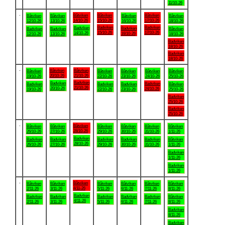
11/10-26
.
Båtviken
Båtviken
Båtviken
Båtviken
Båtviken
Båtviken
Båtviken
14/10-26
15/10-26
17/10-26
12/10-26
13/10-26
16/10-26
18/10-26
Badviken
Badviken
Badviken
Badviken
Badviken
Badviken
Båtviken
15/10-26
17/10-26
14/10-26
16/10-26
12/10-26
13/10-26
18/10-26
Badviken
18/10-26
Badviken
18/10-26
.
Båtviken
Båtviken
Båtviken
Båtviken
Båtviken
Båtviken
Båtviken
20/10-26
21/10-26
19/10-26
22/10-26
23/10-26
24/10-26
25/10-26
Badviken
Badviken
Badviken
Badviken
Badviken
Badviken
Båtviken
21/10-26
20/10-26
24/10-26
19/10-26
22/10-26
23/10-26
25/10-26
Badviken
25/10-26
Badviken
25/10-26
.
Båtviken
Båtviken
Båtviken
Båtviken
Båtviken
Båtviken
Båtviken
28/10-26
26/10-26
27/10-26
29/10-26
30/10-26
31/10-26
1/11-26
Badviken
Badviken
Badviken
Badviken
Badviken
Badviken
Båtviken
28/10-26
26/10-26
27/10-26
29/10-26
30/10-26
31/10-26
1/11-26
Badviken
1/11-26
Badviken
1/11-26
.
Båtviken
Båtviken
Båtviken
Båtviken
Båtviken
Båtviken
Båtviken
4/11-26
2/11-26
3/11-26
5/11-26
6/11-26
7/11-26
8/11-26
Badviken
Badviken
Badviken
Badviken
Badviken
Badviken
Båtviken
4/11-26
2/11-26
3/11-26
5/11-26
6/11-26
7/11-26
8/11-26
Badviken
8/11-26
Badviken