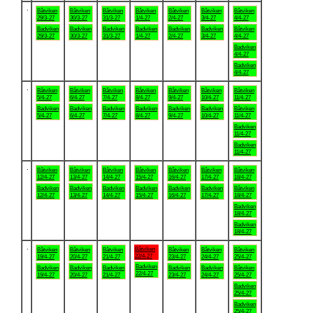
.
Båtviken
Båtviken
Båtviken
Båtviken
Båtviken
Båtviken
Båtviken
29/3-27
30/3-27
31/3-27
1/4-27
2/4-27
3/4-27
4/4-27
Badviken
Badviken
Badviken
Badviken
Badviken
Badviken
Båtviken
29/3-27
30/3-27
31/3-27
1/4-27
2/4-27
3/4-27
4/4-27
Badviken
4/4-27
Badviken
4/4-27
.
Båtviken
Båtviken
Båtviken
Båtviken
Båtviken
Båtviken
Båtviken
5/4-27
6/4-27
7/4-27
8/4-27
9/4-27
10/4-27
11/4-27
Badviken
Badviken
Badviken
Badviken
Badviken
Badviken
Båtviken
5/4-27
6/4-27
7/4-27
8/4-27
9/4-27
10/4-27
11/4-27
Badviken
11/4-27
Badviken
11/4-27
.
Båtviken
Båtviken
Båtviken
Båtviken
Båtviken
Båtviken
Båtviken
12/4-27
13/4-27
14/4-27
15/4-27
16/4-27
17/4-27
18/4-27
Badviken
Badviken
Badviken
Badviken
Badviken
Badviken
Båtviken
12/4-27
13/4-27
14/4-27
15/4-27
16/4-27
17/4-27
18/4-27
Badviken
18/4-27
Badviken
18/4-27
.
Båtviken
Båtviken
Båtviken
Båtviken
Båtviken
Båtviken
Båtviken
22/4-27
19/4-27
20/4-27
21/4-27
23/4-27
24/4-27
25/4-27
Badviken
Badviken
Badviken
Badviken
Badviken
Badviken
Båtviken
22/4-27
19/4-27
20/4-27
21/4-27
23/4-27
24/4-27
25/4-27
Badviken
25/4-27
Badviken
25/4-27