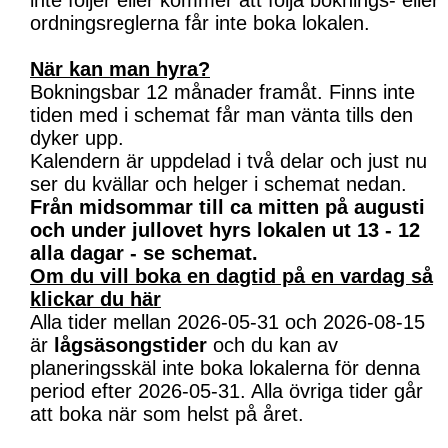
inte följer eller kommer att följa boknings- eller
ordningsreglerna får inte boka lokalen.
När kan man hyra?
Bokningsbar 12 månader framåt. Finns inte
tiden med i schemat får man vänta tills den
dyker upp.
Kalendern är uppdelad i två delar och just nu
ser du kvällar och helger i schemat nedan.
Från midsommar till ca mitten på augusti
och under jullovet hyrs lokalen ut 13 - 12
alla dagar - se schemat.
Om du vill boka en dagtid på en vardag så
klickar du här
Alla tider mellan 2026-05-31 och 2026-08-15
är
lågsäsongstider
och du kan av
planeringsskäl inte boka lokalerna för denna
period efter 2026-05-31. Alla övriga tider går
att boka när som helst på året.