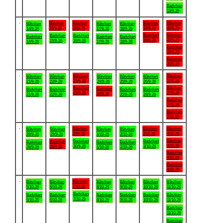
Badviken
13/9-26
.
Båtviken
Båtviken
Båtviken
Båtviken
Båtviken
Båtviken
Båtviken
15/9-26
16/9-26
19/9-26
20/9-26
14/9-26
17/9-26
18/9-26
Badviken
Båtviken
Badviken
Badviken
Badviken
Badviken
Badviken
19/9-26
20/9-26
15/9-26
16/9-26
14/9-26
17/9-26
18/9-26
Badviken
20/9-26
Badviken
20/9-26
.
Båtviken
Båtviken
Båtviken
Båtviken
Båtviken
Båtviken
Båtviken
23/9-26
27/9-26
21/9-26
22/9-26
24/9-26
25/9-26
26/9-26
Badviken
Båtviken
Badviken
Badviken
Badviken
Badviken
Badviken
23/9-26
27/9-26
24/9-26
21/9-26
22/9-26
25/9-26
26/9-26
Badviken
27/9-26
Badviken
27/9-26
.
Båtviken
Båtviken
Båtviken
Båtviken
Båtviken
Båtviken
Båtviken
30/9-26
3/10-26
4/10-26
28/9-26
29/9-26
1/10-26
2/10-26
Båtviken
Badviken
Badviken
Badviken
Badviken
Badviken
Badviken
4/10-26
30/9-26
3/10-26
29/9-26
28/9-26
1/10-26
2/10-26
Badviken
4/10-26
Badviken
4/10-26
.
Båtviken
Båtviken
Båtviken
Båtviken
Båtviken
Båtviken
Båtviken
7/10-26
5/10-26
6/10-26
8/10-26
9/10-26
10/10-26
11/10-26
Badviken
Badviken
Badviken
Badviken
Badviken
Badviken
Båtviken
7/10-26
5/10-26
6/10-26
8/10-26
9/10-26
10/10-26
11/10-26
Badviken
11/10-26
Badviken