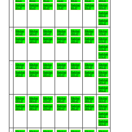
4/1-27
5/1-27
6/1-27
7/1-27
8/1-27
9/1-27
10/1-27
Badviken
Badviken
Badviken
Badviken
Badviken
Badviken
Båtviken
4/1-27
5/1-27
6/1-27
7/1-27
8/1-27
9/1-27
10/1-27
Badviken
10/1-27
Badviken
10/1-27
.
Båtviken
Båtviken
Båtviken
Båtviken
Båtviken
Båtviken
Båtviken
11/1-27
12/1-27
13/1-27
14/1-27
15/1-27
16/1-27
17/1-27
Badviken
Badviken
Badviken
Badviken
Badviken
Badviken
Båtviken
11/1-27
12/1-27
13/1-27
14/1-27
15/1-27
16/1-27
17/1-27
Badviken
17/1-27
Badviken
17/1-27
.
Båtviken
Båtviken
Båtviken
Båtviken
Båtviken
Båtviken
Båtviken
18/1-27
19/1-27
20/1-27
21/1-27
22/1-27
23/1-27
24/1-27
Badviken
Badviken
Badviken
Badviken
Badviken
Badviken
Båtviken
18/1-27
19/1-27
20/1-27
21/1-27
22/1-27
23/1-27
24/1-27
Badviken
24/1-27
Badviken
24/1-27
.
Båtviken
Båtviken
Båtviken
Båtviken
Båtviken
Båtviken
Båtviken
25/1-27
26/1-27
27/1-27
28/1-27
29/1-27
30/1-27
31/1-27
Badviken
Badviken
Badviken
Badviken
Badviken
Badviken
Båtviken
25/1-27
26/1-27
27/1-27
28/1-27
29/1-27
30/1-27
31/1-27
Badviken
31/1-27
Badviken
31/1-27
.
Båtviken
Båtviken
Båtviken
Båtviken
Båtviken
Båtviken
Båtviken