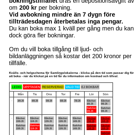
bokningstillfället
dras en depositionsavgift av
om
200 kr
per bokning.
Vid avbokning mindre än 7 dygn före
tillträdesdagen återbetalas inga pengar.
Du kan boka max 1 kväll per gång men du kan
dock göra fler bokningar.
Om du vill boka tillgång till ljud- och
bildanläggningen så kostar det 200 kronor per
tillfälle.
Kvälls- och helgschema för Samlingslokalerna - klicka på den tid som passar dig för
att boka - när du klickat på en tid får du information om kostnad och tillval.
LEDIG
UPPTAGEN
RESERVERAD
VALD TID
EJ BOKBAR
Mån
Tis
Ons
Tor
Fre
Lör
Sön
.
3/8-26
4/8-26
5/8-26
6/8-26
7/8-26
Båtviken
Båtviken
8/8-26
9/8-26
Badviken
Badviken
8/8-26
9/8-26
.
Båtviken
Båtviken
Båtviken
Båtviken
Båtviken
Båtviken
Båtviken
10/8-26
11/8-26
12/8-26
13/8-26
14/8-26
15/8-26
16/8-26
Badviken
Badviken
Badviken
Badviken
Badviken
Badviken
Båtviken
10/8-26
11/8-26
12/8-26
13/8-26
14/8-26
15/8-26
16/8-26
Badviken