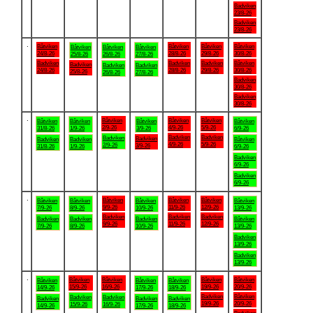
Badviken
23/8-26
Badviken
23/8-26
.
Båtviken
Båtviken
Båtviken
Båtviken
Båtviken
Båtviken
Båtviken
24/8-26
28/8-26
29/8-26
30/8-26
25/8-26
26/8-26
27/8-26
Badviken
Badviken
Badviken
Båtviken
Badviken
Badviken
Badviken
24/8-26
28/8-26
29/8-26
30/8-26
25/8-26
26/8-26
27/8-26
Badviken
30/8-26
Badviken
30/8-26
.
Båtviken
Båtviken
Båtviken
Båtviken
Båtviken
Båtviken
Båtviken
2/9-26
4/9-26
5/9-26
31/8-26
1/9-26
3/9-26
6/9-26
Badviken
Badviken
Badviken
Badviken
Badviken
Badviken
Båtviken
4/9-26
5/9-26
2/9-26
3/9-26
31/8-26
1/9-26
6/9-26
Badviken
6/9-26
Badviken
6/9-26
.
Båtviken
Båtviken
Båtviken
Båtviken
Båtviken
Båtviken
Båtviken
9/9-26
11/9-26
12/9-26
7/9-26
8/9-26
10/9-26
13/9-26
Badviken
Badviken
Badviken
Badviken
Badviken
Badviken
Båtviken
9/9-26
11/9-26
12/9-26
7/9-26
8/9-26
10/9-26
13/9-26
Badviken
13/9-26
Badviken
13/9-26
.
Båtviken
Båtviken
Båtviken
Båtviken
Båtviken
Båtviken
Båtviken
15/9-26
16/9-26
19/9-26
20/9-26
14/9-26
17/9-26
18/9-26
Badviken
Båtviken
Badviken
Badviken
Badviken
Badviken
Badviken
19/9-26
20/9-26
15/9-26
16/9-26
14/9-26
17/9-26
18/9-26