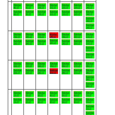
.
Båtviken
Båtviken
Båtviken
Båtviken
Båtviken
Båtviken
Båtviken
8/2-27
9/2-27
10/2-27
11/2-27
12/2-27
13/2-27
14/2-27
Badviken
Badviken
Badviken
Badviken
Badviken
Badviken
Båtviken
8/2-27
9/2-27
10/2-27
11/2-27
12/2-27
13/2-27
14/2-27
Badviken
14/2-27
Badviken
14/2-27
.
Båtviken
Båtviken
Båtviken
Båtviken
Båtviken
Båtviken
Båtviken
18/2-27
15/2-27
16/2-27
17/2-27
19/2-27
20/2-27
21/2-27
Badviken
Badviken
Badviken
Badviken
Badviken
Badviken
Båtviken
18/2-27
15/2-27
16/2-27
17/2-27
19/2-27
20/2-27
21/2-27
Badviken
21/2-27
Badviken
21/2-27
.
Båtviken
Båtviken
Båtviken
Båtviken
Båtviken
Båtviken
Båtviken
22/2-27
23/2-27
24/2-27
25/2-27
26/2-27
27/2-27
28/2-27
Badviken
Badviken
Badviken
Badviken
Badviken
Badviken
Båtviken
25/2-27
22/2-27
23/2-27
24/2-27
26/2-27
27/2-27
28/2-27
Badviken
28/2-27
Badviken
28/2-27
.
Båtviken
Båtviken
Båtviken
Båtviken
Båtviken
Båtviken
Båtviken
1/3-27
2/3-27
3/3-27
4/3-27
5/3-27
6/3-27
7/3-27
Badviken
Badviken
Badviken
Badviken
Badviken
Badviken
Båtviken
1/3-27
2/3-27
3/3-27
4/3-27
5/3-27
6/3-27
7/3-27
Badviken
7/3-27
Badviken