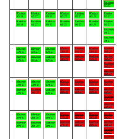
Badviken
2/5-27
.
Båtviken
Båtviken
Båtviken
Båtviken
Båtviken
Båtviken
Båtviken
3/5-27
4/5-27
5/5-27
6/5-27
7/5-27
8/5-27
9/5-27
Badviken
Badviken
Badviken
Badviken
Badviken
Badviken
Båtviken
3/5-27
4/5-27
5/5-27
6/5-27
7/5-27
8/5-27
9/5-27
Badviken
9/5-27
Badviken
9/5-27
.
Båtviken
Båtviken
Båtviken
Båtviken
Båtviken
Båtviken
Båtviken
13/5-27
14/5-27
15/5-27
16/5-27
10/5-27
11/5-27
12/5-27
Badviken
Badviken
Badviken
Båtviken
Badviken
Badviken
Badviken
13/5-27
14/5-27
15/5-27
16/5-27
10/5-27
11/5-27
12/5-27
Badviken
16/5-27
Badviken
16/5-27
.
Båtviken
Båtviken
Båtviken
Båtviken
Båtviken
Båtviken
Båtviken
20/5-27
21/5-27
22/5-27
23/5-27
17/5-27
18/5-27
19/5-27
Badviken
Badviken
Badviken
Båtviken
Badviken
Badviken
Badviken
20/5-27
21/5-27
22/5-27
23/5-27
18/5-27
17/5-27
19/5-27
Badviken
23/5-27
Badviken
23/5-27
.
Båtviken
Båtviken
Båtviken
Båtviken
Båtviken
Båtviken
Båtviken
27/5-27
28/5-27
29/5-27
30/5-27
24/5-27
25/5-27
26/5-27
Badviken
Badviken
Badviken
Båtviken
Badviken
Badviken
Badviken
27/5-27
28/5-27
29/5-27
30/5-27
24/5-27
25/5-27
26/5-27
Badviken
30/5-27
Badviken