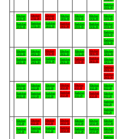
Badviken
15/11-26
.
Båtviken
Båtviken
Båtviken
Båtviken
Båtviken
Båtviken
Båtviken
17/11-26
18/11-26
16/11-26
19/11-26
20/11-26
21/11-26
22/11-26
Badviken
Badviken
Badviken
Badviken
Badviken
Badviken
Båtviken
17/11-26
18/11-26
19/11-26
16/11-26
20/11-26
21/11-26
22/11-26
Badviken
22/11-26
Badviken
22/11-26
.
Båtviken
Båtviken
Båtviken
Båtviken
Båtviken
Båtviken
Båtviken
25/11-26
28/11-26
23/11-26
24/11-26
26/11-26
27/11-26
29/11-26
Badviken
Badviken
Badviken
Badviken
Badviken
Badviken
Båtviken
28/11-26
25/11-26
27/11-26
23/11-26
24/11-26
26/11-26
29/11-26
Badviken
29/11-26
Badviken
29/11-26
.
Båtviken
Båtviken
Båtviken
Båtviken
Båtviken
Båtviken
Båtviken
3/12-26
4/12-26
30/11-26
1/12-26
2/12-26
5/12-26
6/12-26
Badviken
Badviken
Badviken
Badviken
Badviken
Badviken
Båtviken
3/12-26
4/12-26
5/12-26
30/11-26
1/12-26
2/12-26
6/12-26
Badviken
6/12-26
Badviken
6/12-26
.
Båtviken
Båtviken
Båtviken
Båtviken
Båtviken
Båtviken
Båtviken
8/12-26
9/12-26
10/12-26
7/12-26
11/12-26
12/12-26
13/12-26
Badviken
Badviken
Badviken
Badviken
Badviken
Badviken
Båtviken
10/12-26
8/12-26
9/12-26
7/12-26
11/12-26
12/12-26
13/12-26
Badviken