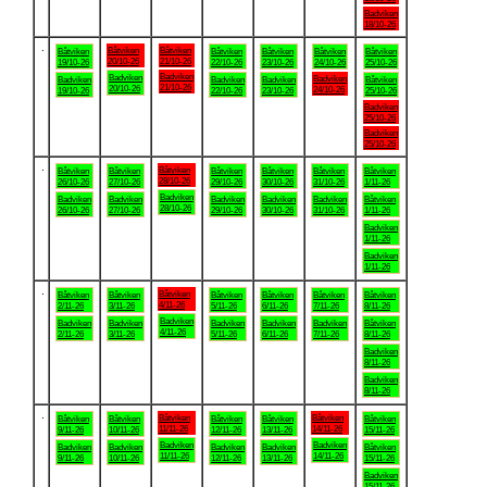
Badviken
18/10-26
.
Båtviken
Båtviken
Båtviken
Båtviken
Båtviken
Båtviken
Båtviken
20/10-26
21/10-26
19/10-26
22/10-26
23/10-26
24/10-26
25/10-26
Badviken
Badviken
Badviken
Badviken
Badviken
Badviken
Båtviken
21/10-26
20/10-26
24/10-26
19/10-26
22/10-26
23/10-26
25/10-26
Badviken
25/10-26
Badviken
25/10-26
.
Båtviken
Båtviken
Båtviken
Båtviken
Båtviken
Båtviken
Båtviken
28/10-26
26/10-26
27/10-26
29/10-26
30/10-26
31/10-26
1/11-26
Badviken
Badviken
Badviken
Badviken
Badviken
Badviken
Båtviken
28/10-26
26/10-26
27/10-26
29/10-26
30/10-26
31/10-26
1/11-26
Badviken
1/11-26
Badviken
1/11-26
.
Båtviken
Båtviken
Båtviken
Båtviken
Båtviken
Båtviken
Båtviken
4/11-26
2/11-26
3/11-26
5/11-26
6/11-26
7/11-26
8/11-26
Badviken
Badviken
Badviken
Badviken
Badviken
Badviken
Båtviken
4/11-26
2/11-26
3/11-26
5/11-26
6/11-26
7/11-26
8/11-26
Badviken
8/11-26
Badviken
8/11-26
.
Båtviken
Båtviken
Båtviken
Båtviken
Båtviken
Båtviken
Båtviken
11/11-26
14/11-26
9/11-26
10/11-26
12/11-26
13/11-26
15/11-26
Badviken
Badviken
Badviken
Badviken
Badviken
Badviken
Båtviken
11/11-26
14/11-26
9/11-26
10/11-26
12/11-26
13/11-26
15/11-26
Badviken
15/11-26