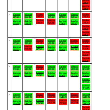
Badviken
20/9-26
Badviken
20/9-26
.
Båtviken
Båtviken
Båtviken
Båtviken
Båtviken
Båtviken
Båtviken
23/9-26
27/9-26
21/9-26
22/9-26
24/9-26
25/9-26
26/9-26
Badviken
Båtviken
Badviken
Badviken
Badviken
Badviken
Badviken
23/9-26
27/9-26
24/9-26
21/9-26
22/9-26
25/9-26
26/9-26
Badviken
27/9-26
Badviken
27/9-26
.
Båtviken
Båtviken
Båtviken
Båtviken
Båtviken
Båtviken
Båtviken
30/9-26
3/10-26
4/10-26
28/9-26
29/9-26
1/10-26
2/10-26
Båtviken
Badviken
Badviken
Badviken
Badviken
Badviken
Badviken
4/10-26
30/9-26
3/10-26
29/9-26
28/9-26
1/10-26
2/10-26
Badviken
4/10-26
Badviken
4/10-26
.
Båtviken
Båtviken
Båtviken
Båtviken
Båtviken
Båtviken
Båtviken
7/10-26
5/10-26
6/10-26
8/10-26
9/10-26
10/10-26
11/10-26
Badviken
Badviken
Badviken
Badviken
Badviken
Badviken
Båtviken
7/10-26
5/10-26
6/10-26
8/10-26
9/10-26
10/10-26
11/10-26
Badviken
11/10-26
Badviken
11/10-26
.
Båtviken
Båtviken
Båtviken
Båtviken
Båtviken
Båtviken
Båtviken
14/10-26
15/10-26
17/10-26
12/10-26
13/10-26
16/10-26
18/10-26
Badviken
Badviken
Badviken
Badviken
Badviken
Badviken
Båtviken
15/10-26
17/10-26
14/10-26
16/10-26
12/10-26
13/10-26
18/10-26
Badviken
18/10-26