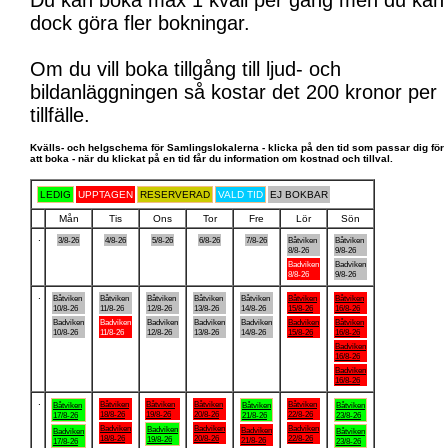
Du kan boka max 1 kväll per gång men du kan
dock göra fler bokningar.
Om du vill boka tillgång till ljud- och
bildanläggningen så kostar det 200 kronor per
tillfälle.
Kvälls- och helgschema för Samlingslokalerna - klicka på den tid som passar dig för
att boka - när du klickat på en tid får du information om kostnad och tillval.
LEDIG
UPPTAGEN
RESERVERAD
VALD TID
EJ BOKBAR
Mån
Tis
Ons
Tor
Fre
Lör
Sön
.
3/8-26
4/8-26
5/8-26
6/8-26
7/8-26
Båtviken
Båtviken
8/8-26
9/8-26
Badviken
Badviken
8/8-26
9/8-26
.
Båtviken
Båtviken
Båtviken
Båtviken
Båtviken
Båtviken
Båtviken
10/8-26
11/8-26
12/8-26
13/8-26
14/8-26
15/8-26
16/8-26
Badviken
Badviken
Badviken
Badviken
Badviken
Badviken
Båtviken
10/8-26
11/8-26
12/8-26
13/8-26
14/8-26
15/8-26
16/8-26
Badviken
16/8-26
Badviken
16/8-26
.
Båtviken
Båtviken
Båtviken
Båtviken
Båtviken
Båtviken
Båtviken
18/8-26
19/8-26
20/8-26
22/8-26
17/8-26
21/8-26
23/8-26
Badviken
Badviken
Badviken
Badviken
Badviken
Badviken
Båtviken
18/8-26
20/8-26
22/8-26
19/8-26
21/8-26
17/8-26
23/8-26