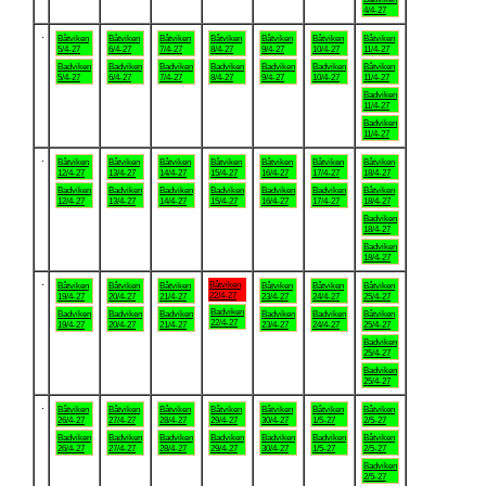
4/4-27
.
Båtviken
Båtviken
Båtviken
Båtviken
Båtviken
Båtviken
Båtviken
5/4-27
6/4-27
7/4-27
8/4-27
9/4-27
10/4-27
11/4-27
Badviken
Badviken
Badviken
Badviken
Badviken
Badviken
Båtviken
5/4-27
6/4-27
7/4-27
8/4-27
9/4-27
10/4-27
11/4-27
Badviken
11/4-27
Badviken
11/4-27
.
Båtviken
Båtviken
Båtviken
Båtviken
Båtviken
Båtviken
Båtviken
12/4-27
13/4-27
14/4-27
15/4-27
16/4-27
17/4-27
18/4-27
Badviken
Badviken
Badviken
Badviken
Badviken
Badviken
Båtviken
12/4-27
13/4-27
14/4-27
15/4-27
16/4-27
17/4-27
18/4-27
Badviken
18/4-27
Badviken
18/4-27
.
Båtviken
Båtviken
Båtviken
Båtviken
Båtviken
Båtviken
Båtviken
22/4-27
19/4-27
20/4-27
21/4-27
23/4-27
24/4-27
25/4-27
Badviken
Badviken
Badviken
Badviken
Badviken
Badviken
Båtviken
22/4-27
19/4-27
20/4-27
21/4-27
23/4-27
24/4-27
25/4-27
Badviken
25/4-27
Badviken
25/4-27
.
Båtviken
Båtviken
Båtviken
Båtviken
Båtviken
Båtviken
Båtviken
26/4-27
27/4-27
28/4-27
29/4-27
30/4-27
1/5-27
2/5-27
Badviken
Badviken
Badviken
Badviken
Badviken
Badviken
Båtviken
26/4-27
27/4-27
28/4-27
29/4-27
30/4-27
1/5-27
2/5-27
Badviken
2/5-27