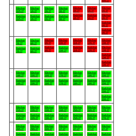
30/5-27
.
Båtviken
Båtviken
Båtviken
Båtviken
Båtviken
Båtviken
Båtviken
4/6-27
5/6-27
6/6-27
31/5-27
1/6-27
2/6-27
3/6-27
Badviken
Badviken
Båtviken
Badviken
Badviken
Badviken
Badviken
4/6-27
5/6-27
6/6-27
31/5-27
1/6-27
2/6-27
3/6-27
Badviken
6/6-27
Badviken
6/6-27
.
Båtviken
Båtviken
Båtviken
Båtviken
Båtviken
Båtviken
Båtviken
9/6-27
10/6-27
11/6-27
12/6-27
13/6-27
7/6-27
8/6-27
Badviken
Badviken
Badviken
Båtviken
Badviken
Badviken
Badviken
9/6-27
11/6-27
12/6-27
13/6-27
10/6-27
7/6-27
8/6-27
Badviken
13/6-27
Badviken
13/6-27
.
Båtviken
Båtviken
Båtviken
Båtviken
Båtviken
Båtviken
Båtviken
14/6-27
15/6-27
16/6-27
17/6-27
18/6-27
19/6-27
20/6-27
Badviken
Badviken
Badviken
Badviken
Badviken
Badviken
Båtviken
14/6-27
15/6-27
16/6-27
17/6-27
18/6-27
19/6-27
20/6-27
Badviken
20/6-27
Badviken
20/6-27
.
Båtviken
Båtviken
Båtviken
Båtviken
Båtviken
Båtviken
Båtviken
21/6-27
22/6-27
23/6-27
24/6-27
25/6-27
26/6-27
27/6-27
Badviken
Badviken
Badviken
Badviken
Badviken
Badviken
Badviken
21/6-27
22/6-27
23/6-27
24/6-27
25/6-27
26/6-27
27/6-27
.
Båtviken
Båtviken
Båtviken
Båtviken
Båtviken
Båtviken
Båtviken
28/6-27
29/6-27
30/6-27
1/7-27
2/7-27
3/7-27
4/7-27
Badviken
Badviken
Badviken
Badviken
Badviken
Badviken
Badviken