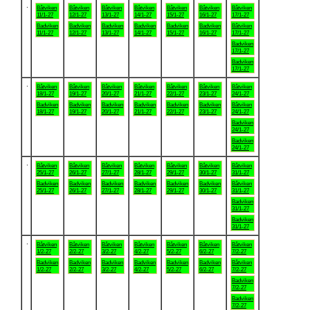
.
Båtviken
Båtviken
Båtviken
Båtviken
Båtviken
Båtviken
Båtviken
11/1-27
12/1-27
13/1-27
14/1-27
15/1-27
16/1-27
17/1-27
Badviken
Badviken
Badviken
Badviken
Badviken
Badviken
Båtviken
11/1-27
12/1-27
13/1-27
14/1-27
15/1-27
16/1-27
17/1-27
Badviken
17/1-27
Badviken
17/1-27
.
Båtviken
Båtviken
Båtviken
Båtviken
Båtviken
Båtviken
Båtviken
18/1-27
19/1-27
20/1-27
21/1-27
22/1-27
23/1-27
24/1-27
Badviken
Badviken
Badviken
Badviken
Badviken
Badviken
Båtviken
18/1-27
19/1-27
20/1-27
21/1-27
22/1-27
23/1-27
24/1-27
Badviken
24/1-27
Badviken
24/1-27
.
Båtviken
Båtviken
Båtviken
Båtviken
Båtviken
Båtviken
Båtviken
25/1-27
26/1-27
27/1-27
28/1-27
29/1-27
30/1-27
31/1-27
Badviken
Badviken
Badviken
Badviken
Badviken
Badviken
Båtviken
25/1-27
26/1-27
27/1-27
28/1-27
29/1-27
30/1-27
31/1-27
Badviken
31/1-27
Badviken
31/1-27
.
Båtviken
Båtviken
Båtviken
Båtviken
Båtviken
Båtviken
Båtviken
1/2-27
2/2-27
3/2-27
4/2-27
5/2-27
6/2-27
7/2-27
Badviken
Badviken
Badviken
Badviken
Badviken
Badviken
Båtviken
1/2-27
2/2-27
3/2-27
4/2-27
5/2-27
6/2-27
7/2-27
Badviken
7/2-27
Badviken
7/2-27