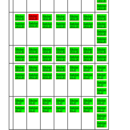
13/12-26
Badviken
13/12-26
.
Båtviken
Båtviken
Båtviken
Båtviken
Båtviken
Båtviken
Båtviken
15/12-26
14/12-26
16/12-26
17/12-26
18/12-26
19/12-26
20/12-26
Badviken
Badviken
Badviken
Badviken
Badviken
Badviken
Båtviken
15/12-26
14/12-26
16/12-26
17/12-26
18/12-26
19/12-26
20/12-26
Badviken
20/12-26
Badviken
20/12-26
.
Båtviken
Båtviken
Båtviken
Båtviken
Båtviken
Båtviken
Båtviken
21/12-26
22/12-26
23/12-26
24/12-26
25/12-26
26/12-26
27/12-26
Badviken
Badviken
Badviken
Badviken
Badviken
Badviken
Badviken
21/12-26
22/12-26
23/12-26
24/12-26
25/12-26
26/12-26
27/12-26
.
Båtviken
Båtviken
Båtviken
Båtviken
Båtviken
Båtviken
Båtviken
28/12-26
29/12-26
30/12-26
31/12-26
1/1-27
2/1-27
3/1-27
Badviken
Badviken
Badviken
Badviken
Badviken
Badviken
Båtviken
28/12-26
29/12-26
30/12-26
31/12-26
1/1-27
2/1-27
3/1-27
Badviken
3/1-27
Badviken
3/1-27
.
Båtviken
Båtviken
Båtviken
Båtviken
Båtviken
Båtviken
Båtviken
4/1-27
5/1-27
6/1-27
7/1-27
8/1-27
9/1-27
10/1-27
Badviken
Badviken
Badviken
Badviken
Badviken
Badviken
Båtviken
4/1-27
5/1-27
6/1-27
7/1-27
8/1-27
9/1-27
10/1-27
Badviken
10/1-27
Badviken
10/1-27