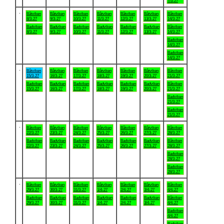
7/3-27
.
Båtviken
Båtviken
Båtviken
Båtviken
Båtviken
Båtviken
Båtviken
8/3-27
9/3-27
10/3-27
11/3-27
12/3-27
13/3-27
14/3-27
Badviken
Badviken
Badviken
Badviken
Badviken
Badviken
Båtviken
8/3-27
9/3-27
10/3-27
11/3-27
12/3-27
13/3-27
14/3-27
Badviken
14/3-27
Badviken
14/3-27
.
Båtviken
Båtviken
Båtviken
Båtviken
Båtviken
Båtviken
Båtviken
15/3-27
16/3-27
17/3-27
18/3-27
19/3-27
20/3-27
21/3-27
Badviken
Badviken
Badviken
Badviken
Badviken
Badviken
Båtviken
15/3-27
16/3-27
17/3-27
18/3-27
19/3-27
20/3-27
21/3-27
Badviken
21/3-27
Badviken
21/3-27
.
Båtviken
Båtviken
Båtviken
Båtviken
Båtviken
Båtviken
Båtviken
22/3-27
23/3-27
24/3-27
25/3-27
26/3-27
27/3-27
28/3-27
Badviken
Badviken
Badviken
Badviken
Badviken
Badviken
Båtviken
22/3-27
23/3-27
24/3-27
25/3-27
26/3-27
27/3-27
28/3-27
Badviken
28/3-27
Badviken
28/3-27
.
Båtviken
Båtviken
Båtviken
Båtviken
Båtviken
Båtviken
Båtviken
29/3-27
30/3-27
31/3-27
1/4-27
2/4-27
3/4-27
4/4-27
Badviken
Badviken
Badviken
Badviken
Badviken
Badviken
Båtviken
29/3-27
30/3-27
31/3-27
1/4-27
2/4-27
3/4-27
4/4-27
Badviken
4/4-27
Badviken