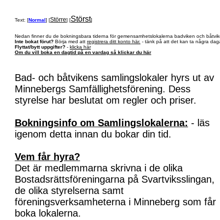
Störst
Större
Text: [
Normal
] [
] [
]
Nedan finner du de bokningsbara tiderna för gemensamhetslokalerna badviken och båtvik
Inte bokat förut?
Börja med att
registrera ditt konto här.
- tänk på att det kan ta några daga
Flyttat/bytt uppgifter?
-
klicka här
Om du vill boka en dagtid på en vardag så klickar du här
Bad- och båtvikens samlingslokaler hyrs ut av
Minnebergs Samfällighetsförening. Dess
styrelse har beslutat om regler och priser.
Bokningsinfo om Samlingslokalerna:
- läs
igenom detta innan du bokar din tid.
Vem får hyra?
Det är medlemmarna skrivna i de olika
Bostadsrättsföreningarna på Svartviksslingan,
de olika styrelserna samt
föreningsverksamheterna i Minneberg som får
boka lokalerna.