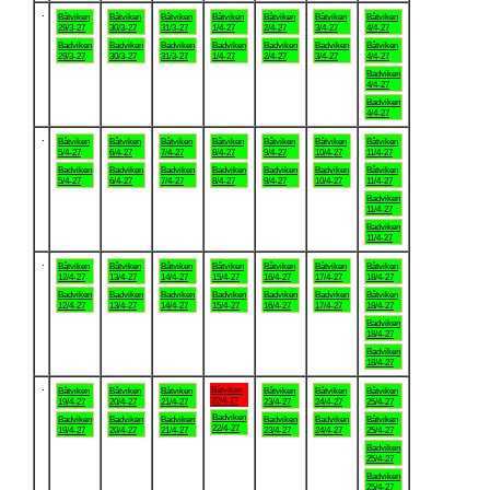
.
Båtviken
Båtviken
Båtviken
Båtviken
Båtviken
Båtviken
Båtviken
29/3-27
30/3-27
31/3-27
1/4-27
2/4-27
3/4-27
4/4-27
Badviken
Badviken
Badviken
Badviken
Badviken
Badviken
Båtviken
29/3-27
30/3-27
31/3-27
1/4-27
2/4-27
3/4-27
4/4-27
Badviken
4/4-27
Badviken
4/4-27
.
Båtviken
Båtviken
Båtviken
Båtviken
Båtviken
Båtviken
Båtviken
5/4-27
6/4-27
7/4-27
8/4-27
9/4-27
10/4-27
11/4-27
Badviken
Badviken
Badviken
Badviken
Badviken
Badviken
Båtviken
5/4-27
6/4-27
7/4-27
8/4-27
9/4-27
10/4-27
11/4-27
Badviken
11/4-27
Badviken
11/4-27
.
Båtviken
Båtviken
Båtviken
Båtviken
Båtviken
Båtviken
Båtviken
12/4-27
13/4-27
14/4-27
15/4-27
16/4-27
17/4-27
18/4-27
Badviken
Badviken
Badviken
Badviken
Badviken
Badviken
Båtviken
12/4-27
13/4-27
14/4-27
15/4-27
16/4-27
17/4-27
18/4-27
Badviken
18/4-27
Badviken
18/4-27
.
Båtviken
Båtviken
Båtviken
Båtviken
Båtviken
Båtviken
Båtviken
22/4-27
19/4-27
20/4-27
21/4-27
23/4-27
24/4-27
25/4-27
Badviken
Badviken
Badviken
Badviken
Badviken
Badviken
Båtviken
22/4-27
19/4-27
20/4-27
21/4-27
23/4-27
24/4-27
25/4-27
Badviken
25/4-27
Badviken
25/4-27