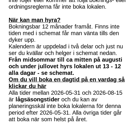
inte följer eller kommer att följa boknings- eller
ordningsreglerna får inte boka lokalen.
När kan man hyra?
Bokningsbar 12 månader framåt. Finns inte
tiden med i schemat får man vänta tills den
dyker upp.
Kalendern är uppdelad i två delar och just nu
ser du kvällar och helger i schemat nedan.
Från midsommar till ca mitten på augusti
och under jullovet hyrs lokalen ut 13 - 12
alla dagar - se schemat.
Om du vill boka en dagtid på en vardag så
klickar du här
Alla tider mellan 2026-05-31 och 2026-08-15
är
lågsäsongstider
och du kan av
planeringsskäl inte boka lokalerna för denna
period efter 2026-05-31. Alla övriga tider går
att boka när som helst på året.