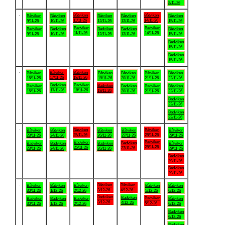
8/11-26
.
Båtviken
Båtviken
Båtviken
Båtviken
Båtviken
Båtviken
Båtviken
11/11-26
14/11-26
9/11-26
10/11-26
12/11-26
13/11-26
15/11-26
Badviken
Badviken
Badviken
Badviken
Badviken
Badviken
Båtviken
11/11-26
14/11-26
9/11-26
10/11-26
12/11-26
13/11-26
15/11-26
Badviken
15/11-26
Badviken
15/11-26
.
Båtviken
Båtviken
Båtviken
Båtviken
Båtviken
Båtviken
Båtviken
17/11-26
18/11-26
16/11-26
19/11-26
20/11-26
21/11-26
22/11-26
Badviken
Badviken
Badviken
Badviken
Badviken
Badviken
Båtviken
17/11-26
18/11-26
19/11-26
16/11-26
20/11-26
21/11-26
22/11-26
Badviken
22/11-26
Badviken
22/11-26
.
Båtviken
Båtviken
Båtviken
Båtviken
Båtviken
Båtviken
Båtviken
25/11-26
28/11-26
23/11-26
24/11-26
26/11-26
27/11-26
29/11-26
Badviken
Badviken
Badviken
Badviken
Badviken
Badviken
Båtviken
28/11-26
25/11-26
27/11-26
23/11-26
24/11-26
26/11-26
29/11-26
Badviken
29/11-26
Badviken
29/11-26
.
Båtviken
Båtviken
Båtviken
Båtviken
Båtviken
Båtviken
Båtviken
3/12-26
4/12-26
30/11-26
1/12-26
2/12-26
5/12-26
6/12-26
Badviken
Badviken
Badviken
Badviken
Badviken
Badviken
Båtviken
3/12-26
4/12-26
5/12-26
30/11-26
1/12-26
2/12-26
6/12-26
Badviken
6/12-26
Badviken