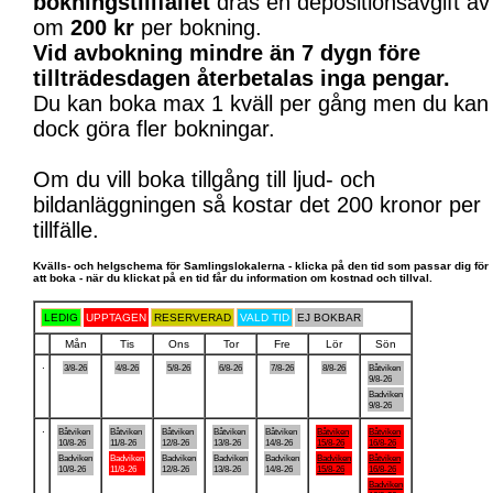
bokningstillfället
dras en depositionsavgift av
om
200 kr
per bokning.
Vid avbokning mindre än 7 dygn före
tillträdesdagen återbetalas inga pengar.
Du kan boka max 1 kväll per gång men du kan
dock göra fler bokningar.
Om du vill boka tillgång till ljud- och
bildanläggningen så kostar det 200 kronor per
tillfälle.
Kvälls- och helgschema för Samlingslokalerna - klicka på den tid som passar dig för
att boka - när du klickat på en tid får du information om kostnad och tillval.
LEDIG
UPPTAGEN
RESERVERAD
VALD TID
EJ BOKBAR
Mån
Tis
Ons
Tor
Fre
Lör
Sön
.
3/8-26
4/8-26
5/8-26
6/8-26
7/8-26
8/8-26
Båtviken
9/8-26
Badviken
9/8-26
.
Båtviken
Båtviken
Båtviken
Båtviken
Båtviken
Båtviken
Båtviken
10/8-26
11/8-26
12/8-26
13/8-26
14/8-26
15/8-26
16/8-26
Badviken
Badviken
Badviken
Badviken
Badviken
Badviken
Båtviken
10/8-26
11/8-26
12/8-26
13/8-26
14/8-26
15/8-26
16/8-26
Badviken