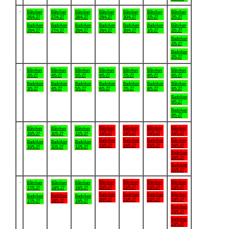
.
Båtviken
Båtviken
Båtviken
Båtviken
Båtviken
Båtviken
Båtviken
26/4-27
27/4-27
28/4-27
29/4-27
30/4-27
1/5-27
2/5-27
Badviken
Badviken
Badviken
Badviken
Badviken
Badviken
Båtviken
26/4-27
27/4-27
28/4-27
29/4-27
30/4-27
1/5-27
2/5-27
Badviken
2/5-27
Badviken
2/5-27
.
Båtviken
Båtviken
Båtviken
Båtviken
Båtviken
Båtviken
Båtviken
3/5-27
4/5-27
5/5-27
6/5-27
7/5-27
8/5-27
9/5-27
Badviken
Badviken
Badviken
Badviken
Badviken
Badviken
Båtviken
3/5-27
4/5-27
5/5-27
6/5-27
7/5-27
8/5-27
9/5-27
Badviken
9/5-27
Badviken
9/5-27
.
Båtviken
Båtviken
Båtviken
Båtviken
Båtviken
Båtviken
Båtviken
13/5-27
14/5-27
15/5-27
16/5-27
10/5-27
11/5-27
12/5-27
Badviken
Badviken
Badviken
Båtviken
Badviken
Badviken
Badviken
13/5-27
14/5-27
15/5-27
16/5-27
10/5-27
11/5-27
12/5-27
Badviken
16/5-27
Badviken
16/5-27
.
Båtviken
Båtviken
Båtviken
Båtviken
Båtviken
Båtviken
Båtviken
20/5-27
21/5-27
22/5-27
23/5-27
17/5-27
18/5-27
19/5-27
Badviken
Badviken
Badviken
Båtviken
Badviken
Badviken
Badviken
20/5-27
21/5-27
22/5-27
23/5-27
18/5-27
17/5-27
19/5-27
Badviken
23/5-27
Badviken
23/5-27