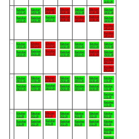
11/10-26
.
Båtviken
Båtviken
Båtviken
Båtviken
Båtviken
Båtviken
Båtviken
14/10-26
15/10-26
17/10-26
12/10-26
13/10-26
16/10-26
18/10-26
Badviken
Badviken
Badviken
Badviken
Badviken
Badviken
Båtviken
15/10-26
17/10-26
14/10-26
16/10-26
12/10-26
13/10-26
18/10-26
Badviken
18/10-26
Badviken
18/10-26
.
Båtviken
Båtviken
Båtviken
Båtviken
Båtviken
Båtviken
Båtviken
20/10-26
21/10-26
19/10-26
22/10-26
23/10-26
24/10-26
25/10-26
Badviken
Badviken
Badviken
Badviken
Badviken
Badviken
Båtviken
21/10-26
20/10-26
24/10-26
19/10-26
22/10-26
23/10-26
25/10-26
Badviken
25/10-26
Badviken
25/10-26
.
Båtviken
Båtviken
Båtviken
Båtviken
Båtviken
Båtviken
Båtviken
28/10-26
26/10-26
27/10-26
29/10-26
30/10-26
31/10-26
1/11-26
Badviken
Badviken
Badviken
Badviken
Badviken
Badviken
Båtviken
28/10-26
26/10-26
27/10-26
29/10-26
30/10-26
31/10-26
1/11-26
Badviken
1/11-26
Badviken
1/11-26
.
Båtviken
Båtviken
Båtviken
Båtviken
Båtviken
Båtviken
Båtviken
4/11-26
2/11-26
3/11-26
5/11-26
6/11-26
7/11-26
8/11-26
Badviken
Badviken
Badviken
Badviken
Badviken
Badviken
Båtviken
4/11-26
2/11-26
3/11-26
5/11-26
6/11-26
7/11-26
8/11-26
Badviken
8/11-26
Badviken