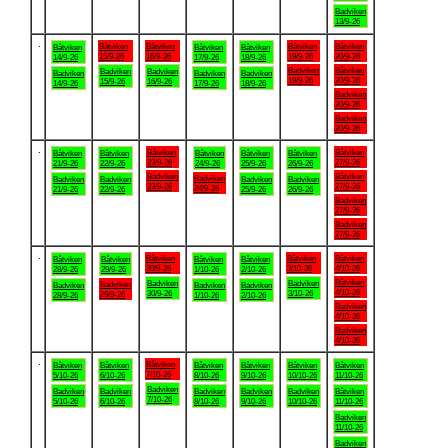
Badviken
13/9-26
.
Båtviken
Båtviken
Båtviken
Båtviken
Båtviken
Båtviken
Båtviken
15/9-26
16/9-26
19/9-26
20/9-26
14/9-26
17/9-26
18/9-26
Badviken
Båtviken
Badviken
Badviken
Badviken
Badviken
Badviken
19/9-26
20/9-26
15/9-26
16/9-26
14/9-26
17/9-26
18/9-26
Badviken
20/9-26
Badviken
20/9-26
.
Båtviken
Båtviken
Båtviken
Båtviken
Båtviken
Båtviken
Båtviken
23/9-26
27/9-26
21/9-26
22/9-26
24/9-26
25/9-26
26/9-26
Badviken
Båtviken
Badviken
Badviken
Badviken
Badviken
Badviken
23/9-26
27/9-26
24/9-26
21/9-26
22/9-26
25/9-26
26/9-26
Badviken
27/9-26
Badviken
27/9-26
.
Båtviken
Båtviken
Båtviken
Båtviken
Båtviken
Båtviken
Båtviken
30/9-26
3/10-26
4/10-26
28/9-26
29/9-26
1/10-26
2/10-26
Båtviken
Badviken
Badviken
Badviken
Badviken
Badviken
Badviken
4/10-26
30/9-26
3/10-26
29/9-26
28/9-26
1/10-26
2/10-26
Badviken
4/10-26
Badviken
4/10-26
.
Båtviken
Båtviken
Båtviken
Båtviken
Båtviken
Båtviken
Båtviken
7/10-26
5/10-26
6/10-26
8/10-26
9/10-26
10/10-26
11/10-26
Badviken
Badviken
Badviken
Badviken
Badviken
Badviken
Båtviken
7/10-26
5/10-26
6/10-26
8/10-26
9/10-26
10/10-26
11/10-26
Badviken
11/10-26
Badviken