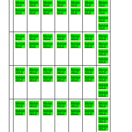
.
Båtviken
Båtviken
Båtviken
Båtviken
Båtviken
Båtviken
Båtviken
1/3-27
2/3-27
3/3-27
4/3-27
5/3-27
6/3-27
7/3-27
Badviken
Badviken
Badviken
Badviken
Badviken
Badviken
Båtviken
1/3-27
2/3-27
3/3-27
4/3-27
5/3-27
6/3-27
7/3-27
Badviken
7/3-27
Badviken
7/3-27
.
Båtviken
Båtviken
Båtviken
Båtviken
Båtviken
Båtviken
Båtviken
8/3-27
9/3-27
10/3-27
11/3-27
12/3-27
13/3-27
14/3-27
Badviken
Badviken
Badviken
Badviken
Badviken
Badviken
Båtviken
8/3-27
9/3-27
10/3-27
11/3-27
12/3-27
13/3-27
14/3-27
Badviken
14/3-27
Badviken
14/3-27
.
Båtviken
Båtviken
Båtviken
Båtviken
Båtviken
Båtviken
Båtviken
15/3-27
16/3-27
17/3-27
18/3-27
19/3-27
20/3-27
21/3-27
Badviken
Badviken
Badviken
Badviken
Badviken
Badviken
Båtviken
15/3-27
16/3-27
17/3-27
18/3-27
19/3-27
20/3-27
21/3-27
Badviken
21/3-27
Badviken
21/3-27
.
Båtviken
Båtviken
Båtviken
Båtviken
Båtviken
Båtviken
Båtviken
22/3-27
23/3-27
24/3-27
25/3-27
26/3-27
27/3-27
28/3-27
Badviken
Badviken
Badviken
Badviken
Badviken
Badviken
Båtviken
22/3-27
23/3-27
24/3-27
25/3-27
26/3-27
27/3-27
28/3-27
Badviken
28/3-27
Badviken
28/3-27