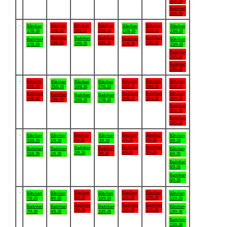
16/8-26
Badviken
16/8-26
.
Båtviken
Båtviken
Båtviken
Båtviken
Båtviken
Båtviken
Båtviken
18/8-26
19/8-26
20/8-26
22/8-26
17/8-26
21/8-26
23/8-26
Badviken
Badviken
Badviken
Badviken
Badviken
Badviken
Båtviken
18/8-26
20/8-26
22/8-26
19/8-26
21/8-26
17/8-26
23/8-26
Badviken
23/8-26
Badviken
23/8-26
.
Båtviken
Båtviken
Båtviken
Båtviken
Båtviken
Båtviken
Båtviken
24/8-26
28/8-26
29/8-26
30/8-26
25/8-26
26/8-26
27/8-26
Badviken
Badviken
Badviken
Båtviken
Badviken
Badviken
Badviken
24/8-26
28/8-26
29/8-26
30/8-26
25/8-26
26/8-26
27/8-26
Badviken
30/8-26
Badviken
30/8-26
.
Båtviken
Båtviken
Båtviken
Båtviken
Båtviken
Båtviken
Båtviken
2/9-26
4/9-26
5/9-26
31/8-26
1/9-26
3/9-26
6/9-26
Badviken
Badviken
Badviken
Badviken
Badviken
Badviken
Båtviken
4/9-26
5/9-26
2/9-26
3/9-26
31/8-26
1/9-26
6/9-26
Badviken
6/9-26
Badviken
6/9-26
.
Båtviken
Båtviken
Båtviken
Båtviken
Båtviken
Båtviken
Båtviken
9/9-26
11/9-26
12/9-26
7/9-26
8/9-26
10/9-26
13/9-26
Badviken
Badviken
Badviken
Badviken
Badviken
Badviken
Båtviken
9/9-26
11/9-26
12/9-26
7/9-26
8/9-26
10/9-26
13/9-26
Badviken
13/9-26