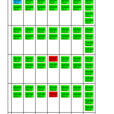
1/2-27
2/2-27
3/2-27
4/2-27
5/2-27
6/2-27
7/2-27
Badviken
Badviken
Badviken
Badviken
Badviken
Badviken
Båtviken
1/2-27
2/2-27
3/2-27
4/2-27
5/2-27
6/2-27
7/2-27
Badviken
7/2-27
Badviken
7/2-27
.
Båtviken
Båtviken
Båtviken
Båtviken
Båtviken
Båtviken
Båtviken
8/2-27
9/2-27
10/2-27
11/2-27
12/2-27
13/2-27
14/2-27
Badviken
Badviken
Badviken
Badviken
Badviken
Badviken
Båtviken
8/2-27
9/2-27
10/2-27
11/2-27
12/2-27
13/2-27
14/2-27
Badviken
14/2-27
Badviken
14/2-27
.
Båtviken
Båtviken
Båtviken
Båtviken
Båtviken
Båtviken
Båtviken
18/2-27
15/2-27
16/2-27
17/2-27
19/2-27
20/2-27
21/2-27
Badviken
Badviken
Badviken
Badviken
Badviken
Badviken
Båtviken
18/2-27
15/2-27
16/2-27
17/2-27
19/2-27
20/2-27
21/2-27
Badviken
21/2-27
Badviken
21/2-27
.
Båtviken
Båtviken
Båtviken
Båtviken
Båtviken
Båtviken
Båtviken
22/2-27
23/2-27
24/2-27
25/2-27
26/2-27
27/2-27
28/2-27
Badviken
Badviken
Badviken
Badviken
Badviken
Badviken
Båtviken
25/2-27
22/2-27
23/2-27
24/2-27
26/2-27
27/2-27
28/2-27
Badviken
28/2-27
Badviken
28/2-27