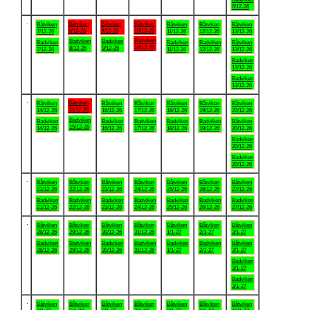
6/12-26
.
Båtviken
Båtviken
Båtviken
Båtviken
Båtviken
Båtviken
Båtviken
8/12-26
9/12-26
10/12-26
7/12-26
11/12-26
12/12-26
13/12-26
Badviken
Badviken
Badviken
Badviken
Badviken
Badviken
Båtviken
10/12-26
8/12-26
9/12-26
7/12-26
11/12-26
12/12-26
13/12-26
Badviken
13/12-26
Badviken
13/12-26
.
Båtviken
Båtviken
Båtviken
Båtviken
Båtviken
Båtviken
Båtviken
15/12-26
14/12-26
16/12-26
17/12-26
18/12-26
19/12-26
20/12-26
Badviken
Badviken
Badviken
Badviken
Badviken
Badviken
Båtviken
15/12-26
14/12-26
16/12-26
17/12-26
18/12-26
19/12-26
20/12-26
Badviken
20/12-26
Badviken
20/12-26
.
Båtviken
Båtviken
Båtviken
Båtviken
Båtviken
Båtviken
Båtviken
21/12-26
22/12-26
23/12-26
24/12-26
25/12-26
26/12-26
27/12-26
Badviken
Badviken
Badviken
Badviken
Badviken
Badviken
Badviken
21/12-26
22/12-26
23/12-26
24/12-26
25/12-26
26/12-26
27/12-26
.
Båtviken
Båtviken
Båtviken
Båtviken
Båtviken
Båtviken
Båtviken
28/12-26
29/12-26
30/12-26
31/12-26
1/1-27
2/1-27
3/1-27
Badviken
Badviken
Badviken
Badviken
Badviken
Badviken
Båtviken
28/12-26
29/12-26
30/12-26
31/12-26
1/1-27
2/1-27
3/1-27
Badviken
3/1-27
Badviken
3/1-27
.
Båtviken
Båtviken
Båtviken
Båtviken
Båtviken
Båtviken
Båtviken