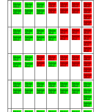
.
Båtviken
Båtviken
Båtviken
Båtviken
Båtviken
Båtviken
Båtviken
27/5-27
28/5-27
29/5-27
30/5-27
24/5-27
25/5-27
26/5-27
Badviken
Badviken
Badviken
Båtviken
Badviken
Badviken
Badviken
27/5-27
28/5-27
29/5-27
30/5-27
24/5-27
25/5-27
26/5-27
Badviken
30/5-27
Badviken
30/5-27
.
Båtviken
Båtviken
Båtviken
Båtviken
Båtviken
Båtviken
Båtviken
4/6-27
5/6-27
6/6-27
31/5-27
1/6-27
2/6-27
3/6-27
Badviken
Badviken
Båtviken
Badviken
Badviken
Badviken
Badviken
4/6-27
5/6-27
6/6-27
31/5-27
1/6-27
2/6-27
3/6-27
Badviken
6/6-27
Badviken
6/6-27
.
Båtviken
Båtviken
Båtviken
Båtviken
Båtviken
Båtviken
Båtviken
9/6-27
10/6-27
11/6-27
12/6-27
13/6-27
7/6-27
8/6-27
Badviken
Badviken
Badviken
Båtviken
Badviken
Badviken
Badviken
9/6-27
11/6-27
12/6-27
13/6-27
10/6-27
7/6-27
8/6-27
Badviken
13/6-27
Badviken
13/6-27
.
Båtviken
Båtviken
Båtviken
Båtviken
Båtviken
Båtviken
Båtviken
14/6-27
15/6-27
16/6-27
17/6-27
18/6-27
19/6-27
20/6-27
Badviken
Badviken
Badviken
Badviken
Badviken
Badviken
Båtviken
14/6-27
15/6-27
16/6-27
17/6-27
18/6-27
19/6-27
20/6-27
Badviken
20/6-27
Badviken
20/6-27
.
Båtviken
Båtviken
Båtviken
Båtviken
Båtviken
Båtviken
Båtviken