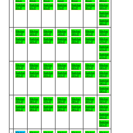
4/1-27
5/1-27
6/1-27
7/1-27
8/1-27
9/1-27
10/1-27
Badviken
Badviken
Badviken
Badviken
Badviken
Badviken
Båtviken
4/1-27
5/1-27
6/1-27
7/1-27
8/1-27
9/1-27
10/1-27
Badviken
10/1-27
Badviken
10/1-27
.
Båtviken
Båtviken
Båtviken
Båtviken
Båtviken
Båtviken
Båtviken
11/1-27
12/1-27
13/1-27
14/1-27
15/1-27
16/1-27
17/1-27
Badviken
Badviken
Badviken
Badviken
Badviken
Badviken
Båtviken
11/1-27
12/1-27
13/1-27
14/1-27
15/1-27
16/1-27
17/1-27
Badviken
17/1-27
Badviken
17/1-27
.
Båtviken
Båtviken
Båtviken
Båtviken
Båtviken
Båtviken
Båtviken
18/1-27
19/1-27
20/1-27
21/1-27
22/1-27
23/1-27
24/1-27
Badviken
Badviken
Badviken
Badviken
Badviken
Badviken
Båtviken
18/1-27
19/1-27
20/1-27
21/1-27
22/1-27
23/1-27
24/1-27
Badviken
24/1-27
Badviken
24/1-27
.
Båtviken
Båtviken
Båtviken
Båtviken
Båtviken
Båtviken
Båtviken
25/1-27
26/1-27
27/1-27
28/1-27
29/1-27
30/1-27
31/1-27
Badviken
Badviken
Badviken
Badviken
Badviken
Badviken
Båtviken
25/1-27
26/1-27
27/1-27
28/1-27
29/1-27
30/1-27
31/1-27
Badviken
31/1-27
Badviken
31/1-27
.
Båtviken
Båtviken
Båtviken
Båtviken
Båtviken
Båtviken
Båtviken