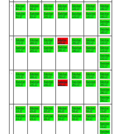
.
Båtviken
Båtviken
Båtviken
Båtviken
Båtviken
Båtviken
Båtviken
8/2-27
9/2-27
10/2-27
11/2-27
12/2-27
13/2-27
14/2-27
Badviken
Badviken
Badviken
Badviken
Badviken
Badviken
Båtviken
8/2-27
9/2-27
10/2-27
11/2-27
12/2-27
13/2-27
14/2-27
Badviken
14/2-27
Badviken
14/2-27
.
Båtviken
Båtviken
Båtviken
Båtviken
Båtviken
Båtviken
Båtviken
18/2-27
15/2-27
16/2-27
17/2-27
19/2-27
20/2-27
21/2-27
Badviken
Badviken
Badviken
Badviken
Badviken
Badviken
Båtviken
18/2-27
15/2-27
16/2-27
17/2-27
19/2-27
20/2-27
21/2-27
Badviken
21/2-27
Badviken
21/2-27
.
Båtviken
Båtviken
Båtviken
Båtviken
Båtviken
Båtviken
Båtviken
22/2-27
23/2-27
24/2-27
25/2-27
26/2-27
27/2-27
28/2-27
Badviken
Badviken
Badviken
Badviken
Badviken
Badviken
Båtviken
25/2-27
22/2-27
23/2-27
24/2-27
26/2-27
27/2-27
28/2-27
Badviken
28/2-27
Badviken
28/2-27
.
Båtviken
Båtviken
Båtviken
Båtviken
Båtviken
Båtviken
Båtviken
1/3-27
2/3-27
3/3-27
4/3-27
5/3-27
6/3-27
7/3-27
Badviken
Badviken
Badviken
Badviken
Badviken
Badviken
Båtviken
1/3-27
2/3-27
3/3-27
4/3-27
5/3-27
6/3-27
7/3-27
Badviken
7/3-27
Badviken