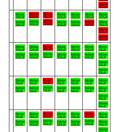
Badviken
18/10-26
.
Båtviken
Båtviken
Båtviken
Båtviken
Båtviken
Båtviken
Båtviken
20/10-26
21/10-26
19/10-26
22/10-26
23/10-26
24/10-26
25/10-26
Badviken
Badviken
Badviken
Badviken
Badviken
Badviken
Båtviken
21/10-26
20/10-26
24/10-26
19/10-26
22/10-26
23/10-26
25/10-26
Badviken
25/10-26
Badviken
25/10-26
.
Båtviken
Båtviken
Båtviken
Båtviken
Båtviken
Båtviken
Båtviken
28/10-26
26/10-26
27/10-26
29/10-26
30/10-26
31/10-26
1/11-26
Badviken
Badviken
Badviken
Badviken
Badviken
Badviken
Båtviken
28/10-26
26/10-26
27/10-26
29/10-26
30/10-26
31/10-26
1/11-26
Badviken
1/11-26
Badviken
1/11-26
.
Båtviken
Båtviken
Båtviken
Båtviken
Båtviken
Båtviken
Båtviken
4/11-26
2/11-26
3/11-26
5/11-26
6/11-26
7/11-26
8/11-26
Badviken
Badviken
Badviken
Badviken
Badviken
Badviken
Båtviken
4/11-26
2/11-26
3/11-26
5/11-26
6/11-26
7/11-26
8/11-26
Badviken
8/11-26
Badviken
8/11-26
.
Båtviken
Båtviken
Båtviken
Båtviken
Båtviken
Båtviken
Båtviken
11/11-26
14/11-26
9/11-26
10/11-26
12/11-26
13/11-26
15/11-26
Badviken
Badviken
Badviken
Badviken
Badviken
Badviken
Båtviken
11/11-26
14/11-26
9/11-26
10/11-26
12/11-26
13/11-26
15/11-26
Badviken
15/11-26