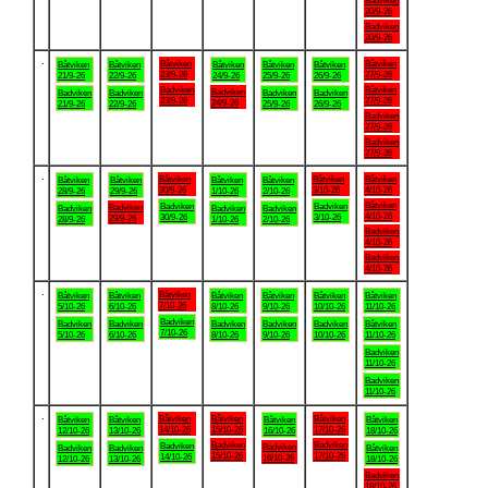
Badviken
20/9-26
Badviken
20/9-26
.
Båtviken
Båtviken
Båtviken
Båtviken
Båtviken
Båtviken
Båtviken
23/9-26
27/9-26
21/9-26
22/9-26
24/9-26
25/9-26
26/9-26
Badviken
Båtviken
Badviken
Badviken
Badviken
Badviken
Badviken
23/9-26
27/9-26
24/9-26
21/9-26
22/9-26
25/9-26
26/9-26
Badviken
27/9-26
Badviken
27/9-26
.
Båtviken
Båtviken
Båtviken
Båtviken
Båtviken
Båtviken
Båtviken
30/9-26
3/10-26
4/10-26
28/9-26
29/9-26
1/10-26
2/10-26
Båtviken
Badviken
Badviken
Badviken
Badviken
Badviken
Badviken
4/10-26
30/9-26
3/10-26
29/9-26
28/9-26
1/10-26
2/10-26
Badviken
4/10-26
Badviken
4/10-26
.
Båtviken
Båtviken
Båtviken
Båtviken
Båtviken
Båtviken
Båtviken
7/10-26
5/10-26
6/10-26
8/10-26
9/10-26
10/10-26
11/10-26
Badviken
Badviken
Badviken
Badviken
Badviken
Badviken
Båtviken
7/10-26
5/10-26
6/10-26
8/10-26
9/10-26
10/10-26
11/10-26
Badviken
11/10-26
Badviken
11/10-26
.
Båtviken
Båtviken
Båtviken
Båtviken
Båtviken
Båtviken
Båtviken
14/10-26
15/10-26
17/10-26
12/10-26
13/10-26
16/10-26
18/10-26
Badviken
Badviken
Badviken
Badviken
Badviken
Badviken
Båtviken
15/10-26
17/10-26
14/10-26
16/10-26
12/10-26
13/10-26
18/10-26
Badviken
18/10-26