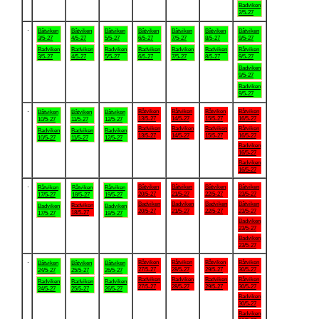
Badviken
2/5-27
.
Båtviken
Båtviken
Båtviken
Båtviken
Båtviken
Båtviken
Båtviken
3/5-27
4/5-27
5/5-27
6/5-27
7/5-27
8/5-27
9/5-27
Badviken
Badviken
Badviken
Badviken
Badviken
Badviken
Båtviken
3/5-27
4/5-27
5/5-27
6/5-27
7/5-27
8/5-27
9/5-27
Badviken
9/5-27
Badviken
9/5-27
.
Båtviken
Båtviken
Båtviken
Båtviken
Båtviken
Båtviken
Båtviken
13/5-27
14/5-27
15/5-27
16/5-27
10/5-27
11/5-27
12/5-27
Badviken
Badviken
Badviken
Båtviken
Badviken
Badviken
Badviken
13/5-27
14/5-27
15/5-27
16/5-27
10/5-27
11/5-27
12/5-27
Badviken
16/5-27
Badviken
16/5-27
.
Båtviken
Båtviken
Båtviken
Båtviken
Båtviken
Båtviken
Båtviken
20/5-27
21/5-27
22/5-27
23/5-27
17/5-27
18/5-27
19/5-27
Badviken
Badviken
Badviken
Båtviken
Badviken
Badviken
Badviken
20/5-27
21/5-27
22/5-27
23/5-27
18/5-27
17/5-27
19/5-27
Badviken
23/5-27
Badviken
23/5-27
.
Båtviken
Båtviken
Båtviken
Båtviken
Båtviken
Båtviken
Båtviken
27/5-27
28/5-27
29/5-27
30/5-27
24/5-27
25/5-27
26/5-27
Badviken
Badviken
Badviken
Båtviken
Badviken
Badviken
Badviken
27/5-27
28/5-27
29/5-27
30/5-27
24/5-27
25/5-27
26/5-27
Badviken
30/5-27
Badviken