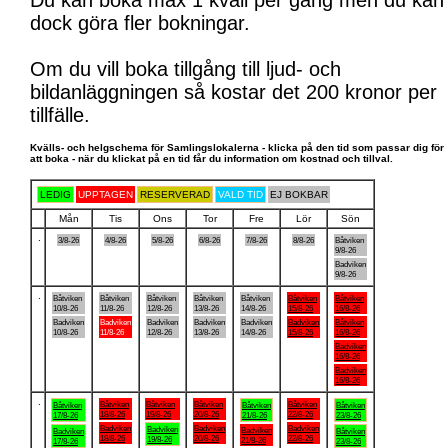
Du kan boka max 1 kväll per gång men du kan
dock göra fler bokningar.
Om du vill boka tillgång till ljud- och
bildanläggningen så kostar det 200 kronor per
tillfälle.
Kvälls- och helgschema för Samlingslokalerna - klicka på den tid som passar dig för
att boka - när du klickat på en tid får du information om kostnad och tillval.
LEDIG
UPPTAGEN
RESERVERAD
VALD TID
EJ BOKBAR
Mån
Tis
Ons
Tor
Fre
Lör
Sön
.
3/8-26
4/8-26
5/8-26
6/8-26
7/8-26
8/8-26
Båtviken
9/8-26
Badviken
9/8-26
.
Båtviken
Båtviken
Båtviken
Båtviken
Båtviken
Båtviken
Båtviken
10/8-26
11/8-26
12/8-26
13/8-26
14/8-26
15/8-26
16/8-26
Badviken
Badviken
Badviken
Badviken
Badviken
Badviken
Båtviken
10/8-26
11/8-26
12/8-26
13/8-26
14/8-26
15/8-26
16/8-26
Badviken
16/8-26
Badviken
16/8-26
.
Båtviken
Båtviken
Båtviken
Båtviken
Båtviken
Båtviken
Båtviken
18/8-26
19/8-26
20/8-26
22/8-26
17/8-26
21/8-26
23/8-26
Badviken
Badviken
Badviken
Badviken
Badviken
Badviken
Båtviken
18/8-26
20/8-26
22/8-26
19/8-26
21/8-26
17/8-26
23/8-26