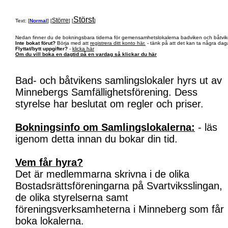
Störst
Större
Text: [
Normal
] [
] [
]
Nedan finner du de bokningsbara tiderna för gemensamhetslokalerna badviken och båtvik
Inte bokat förut?
Börja med att
registrera ditt konto här.
- tänk på att det kan ta några daga
Flyttat/bytt uppgifter?
-
klicka här
Om du vill boka en dagtid på en vardag så klickar du här
Bad- och båtvikens samlingslokaler hyrs ut av
Minnebergs Samfällighetsförening. Dess
styrelse har beslutat om regler och priser.
Bokningsinfo om Samlingslokalerna:
- läs
igenom detta innan du bokar din tid.
Vem får hyra?
Det är medlemmarna skrivna i de olika
Bostadsrättsföreningarna på Svartviksslingan,
de olika styrelserna samt
föreningsverksamheterna i Minneberg som får
boka lokalerna.