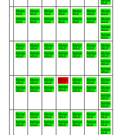
4/4-27
.
Båtviken
Båtviken
Båtviken
Båtviken
Båtviken
Båtviken
Båtviken
5/4-27
6/4-27
7/4-27
8/4-27
9/4-27
10/4-27
11/4-27
Badviken
Badviken
Badviken
Badviken
Badviken
Badviken
Båtviken
5/4-27
6/4-27
7/4-27
8/4-27
9/4-27
10/4-27
11/4-27
Badviken
11/4-27
Badviken
11/4-27
.
Båtviken
Båtviken
Båtviken
Båtviken
Båtviken
Båtviken
Båtviken
12/4-27
13/4-27
14/4-27
15/4-27
16/4-27
17/4-27
18/4-27
Badviken
Badviken
Badviken
Badviken
Badviken
Badviken
Båtviken
12/4-27
13/4-27
14/4-27
15/4-27
16/4-27
17/4-27
18/4-27
Badviken
18/4-27
Badviken
18/4-27
.
Båtviken
Båtviken
Båtviken
Båtviken
Båtviken
Båtviken
Båtviken
22/4-27
19/4-27
20/4-27
21/4-27
23/4-27
24/4-27
25/4-27
Badviken
Badviken
Badviken
Badviken
Badviken
Badviken
Båtviken
22/4-27
19/4-27
20/4-27
21/4-27
23/4-27
24/4-27
25/4-27
Badviken
25/4-27
Badviken
25/4-27
.
Båtviken
Båtviken
Båtviken
Båtviken
Båtviken
Båtviken
Båtviken
26/4-27
27/4-27
28/4-27
29/4-27
30/4-27
1/5-27
2/5-27
Badviken
Badviken
Badviken
Badviken
Badviken
Badviken
Båtviken
26/4-27
27/4-27
28/4-27
29/4-27
30/4-27
1/5-27
2/5-27
Badviken
2/5-27