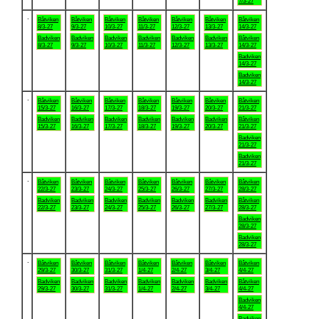
7/3-27
.
Båtviken
Båtviken
Båtviken
Båtviken
Båtviken
Båtviken
Båtviken
8/3-27
9/3-27
10/3-27
11/3-27
12/3-27
13/3-27
14/3-27
Badviken
Badviken
Badviken
Badviken
Badviken
Badviken
Båtviken
8/3-27
9/3-27
10/3-27
11/3-27
12/3-27
13/3-27
14/3-27
Badviken
14/3-27
Badviken
14/3-27
.
Båtviken
Båtviken
Båtviken
Båtviken
Båtviken
Båtviken
Båtviken
15/3-27
16/3-27
17/3-27
18/3-27
19/3-27
20/3-27
21/3-27
Badviken
Badviken
Badviken
Badviken
Badviken
Badviken
Båtviken
15/3-27
16/3-27
17/3-27
18/3-27
19/3-27
20/3-27
21/3-27
Badviken
21/3-27
Badviken
21/3-27
.
Båtviken
Båtviken
Båtviken
Båtviken
Båtviken
Båtviken
Båtviken
22/3-27
23/3-27
24/3-27
25/3-27
26/3-27
27/3-27
28/3-27
Badviken
Badviken
Badviken
Badviken
Badviken
Badviken
Båtviken
22/3-27
23/3-27
24/3-27
25/3-27
26/3-27
27/3-27
28/3-27
Badviken
28/3-27
Badviken
28/3-27
.
Båtviken
Båtviken
Båtviken
Båtviken
Båtviken
Båtviken
Båtviken
29/3-27
30/3-27
31/3-27
1/4-27
2/4-27
3/4-27
4/4-27
Badviken
Badviken
Badviken
Badviken
Badviken
Badviken
Båtviken
29/3-27
30/3-27
31/3-27
1/4-27
2/4-27
3/4-27
4/4-27
Badviken
4/4-27
Badviken