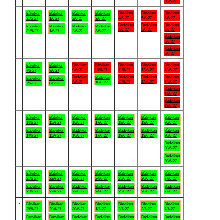
30/5-27
.
Båtviken
Båtviken
Båtviken
Båtviken
Båtviken
Båtviken
Båtviken
4/6-27
5/6-27
6/6-27
31/5-27
1/6-27
2/6-27
3/6-27
Badviken
Badviken
Båtviken
Badviken
Badviken
Badviken
Badviken
4/6-27
5/6-27
6/6-27
31/5-27
1/6-27
2/6-27
3/6-27
Badviken
6/6-27
Badviken
6/6-27
.
Båtviken
Båtviken
Båtviken
Båtviken
Båtviken
Båtviken
Båtviken
9/6-27
10/6-27
11/6-27
12/6-27
13/6-27
7/6-27
8/6-27
Badviken
Badviken
Badviken
Båtviken
Badviken
Badviken
Badviken
9/6-27
11/6-27
12/6-27
13/6-27
10/6-27
7/6-27
8/6-27
Badviken
13/6-27
Badviken
13/6-27
.
Båtviken
Båtviken
Båtviken
Båtviken
Båtviken
Båtviken
Båtviken
14/6-27
15/6-27
16/6-27
17/6-27
18/6-27
19/6-27
20/6-27
Badviken
Badviken
Badviken
Badviken
Badviken
Badviken
Båtviken
14/6-27
15/6-27
16/6-27
17/6-27
18/6-27
19/6-27
20/6-27
Badviken
20/6-27
Badviken
20/6-27
.
Båtviken
Båtviken
Båtviken
Båtviken
Båtviken
Båtviken
Båtviken
21/6-27
22/6-27
23/6-27
24/6-27
25/6-27
26/6-27
27/6-27
Badviken
Badviken
Badviken
Badviken
Badviken
Badviken
Badviken
21/6-27
22/6-27
23/6-27
24/6-27
25/6-27
26/6-27
27/6-27
.
Båtviken
Båtviken
Båtviken
Båtviken
Båtviken
Båtviken
Båtviken
28/6-27
29/6-27
30/6-27
1/7-27
2/7-27
3/7-27
4/7-27
Badviken
Badviken
Badviken
Badviken
Badviken
Badviken
Badviken