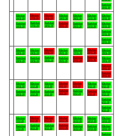
Badviken
15/11-26
.
Båtviken
Båtviken
Båtviken
Båtviken
Båtviken
Båtviken
Båtviken
17/11-26
18/11-26
16/11-26
19/11-26
20/11-26
21/11-26
22/11-26
Badviken
Badviken
Badviken
Badviken
Badviken
Badviken
Båtviken
17/11-26
18/11-26
19/11-26
16/11-26
20/11-26
21/11-26
22/11-26
Badviken
22/11-26
Badviken
22/11-26
.
Båtviken
Båtviken
Båtviken
Båtviken
Båtviken
Båtviken
Båtviken
25/11-26
28/11-26
23/11-26
24/11-26
26/11-26
27/11-26
29/11-26
Badviken
Badviken
Badviken
Badviken
Badviken
Badviken
Båtviken
28/11-26
25/11-26
27/11-26
23/11-26
24/11-26
26/11-26
29/11-26
Badviken
29/11-26
Badviken
29/11-26
.
Båtviken
Båtviken
Båtviken
Båtviken
Båtviken
Båtviken
Båtviken
3/12-26
4/12-26
30/11-26
1/12-26
2/12-26
5/12-26
6/12-26
Badviken
Badviken
Badviken
Badviken
Badviken
Badviken
Båtviken
3/12-26
4/12-26
5/12-26
30/11-26
1/12-26
2/12-26
6/12-26
Badviken
6/12-26
Badviken
6/12-26
.
Båtviken
Båtviken
Båtviken
Båtviken
Båtviken
Båtviken
Båtviken
8/12-26
9/12-26
10/12-26
7/12-26
11/12-26
12/12-26
13/12-26
Badviken
Badviken
Badviken
Badviken
Badviken
Badviken
Båtviken
10/12-26
8/12-26
9/12-26
7/12-26
11/12-26
12/12-26
13/12-26
Badviken