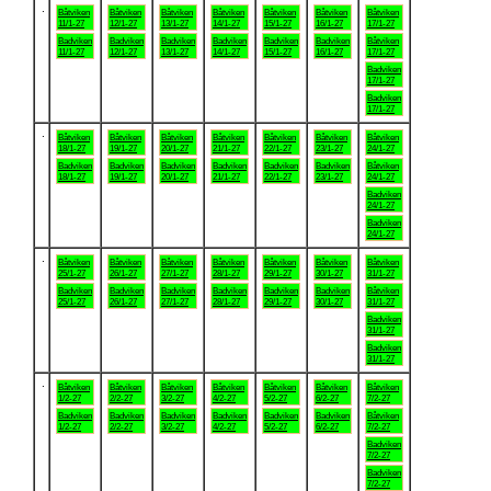
.
Båtviken
Båtviken
Båtviken
Båtviken
Båtviken
Båtviken
Båtviken
11/1-27
12/1-27
13/1-27
14/1-27
15/1-27
16/1-27
17/1-27
Badviken
Badviken
Badviken
Badviken
Badviken
Badviken
Båtviken
11/1-27
12/1-27
13/1-27
14/1-27
15/1-27
16/1-27
17/1-27
Badviken
17/1-27
Badviken
17/1-27
.
Båtviken
Båtviken
Båtviken
Båtviken
Båtviken
Båtviken
Båtviken
18/1-27
19/1-27
20/1-27
21/1-27
22/1-27
23/1-27
24/1-27
Badviken
Badviken
Badviken
Badviken
Badviken
Badviken
Båtviken
18/1-27
19/1-27
20/1-27
21/1-27
22/1-27
23/1-27
24/1-27
Badviken
24/1-27
Badviken
24/1-27
.
Båtviken
Båtviken
Båtviken
Båtviken
Båtviken
Båtviken
Båtviken
25/1-27
26/1-27
27/1-27
28/1-27
29/1-27
30/1-27
31/1-27
Badviken
Badviken
Badviken
Badviken
Badviken
Badviken
Båtviken
25/1-27
26/1-27
27/1-27
28/1-27
29/1-27
30/1-27
31/1-27
Badviken
31/1-27
Badviken
31/1-27
.
Båtviken
Båtviken
Båtviken
Båtviken
Båtviken
Båtviken
Båtviken
1/2-27
2/2-27
3/2-27
4/2-27
5/2-27
6/2-27
7/2-27
Badviken
Badviken
Badviken
Badviken
Badviken
Badviken
Båtviken
1/2-27
2/2-27
3/2-27
4/2-27
5/2-27
6/2-27
7/2-27
Badviken
7/2-27
Badviken
7/2-27