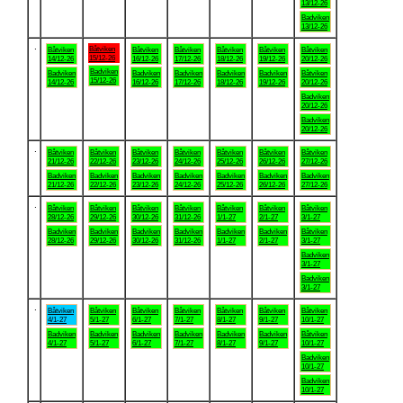
13/12-26
Badviken
13/12-26
.
Båtviken
Båtviken
Båtviken
Båtviken
Båtviken
Båtviken
Båtviken
15/12-26
14/12-26
16/12-26
17/12-26
18/12-26
19/12-26
20/12-26
Badviken
Badviken
Badviken
Badviken
Badviken
Badviken
Båtviken
15/12-26
14/12-26
16/12-26
17/12-26
18/12-26
19/12-26
20/12-26
Badviken
20/12-26
Badviken
20/12-26
.
Båtviken
Båtviken
Båtviken
Båtviken
Båtviken
Båtviken
Båtviken
21/12-26
22/12-26
23/12-26
24/12-26
25/12-26
26/12-26
27/12-26
Badviken
Badviken
Badviken
Badviken
Badviken
Badviken
Badviken
21/12-26
22/12-26
23/12-26
24/12-26
25/12-26
26/12-26
27/12-26
.
Båtviken
Båtviken
Båtviken
Båtviken
Båtviken
Båtviken
Båtviken
28/12-26
29/12-26
30/12-26
31/12-26
1/1-27
2/1-27
3/1-27
Badviken
Badviken
Badviken
Badviken
Badviken
Badviken
Båtviken
28/12-26
29/12-26
30/12-26
31/12-26
1/1-27
2/1-27
3/1-27
Badviken
3/1-27
Badviken
3/1-27
.
Båtviken
Båtviken
Båtviken
Båtviken
Båtviken
Båtviken
Båtviken
4/1-27
5/1-27
6/1-27
7/1-27
8/1-27
9/1-27
10/1-27
Badviken
Badviken
Badviken
Badviken
Badviken
Badviken
Båtviken
4/1-27
5/1-27
6/1-27
7/1-27
8/1-27
9/1-27
10/1-27
Badviken
10/1-27
Badviken
10/1-27