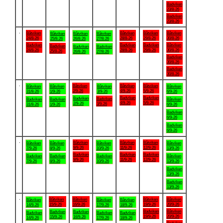
Badviken
23/8-26
Badviken
23/8-26
.
Båtviken
Båtviken
Båtviken
Båtviken
Båtviken
Båtviken
Båtviken
24/8-26
28/8-26
29/8-26
30/8-26
25/8-26
26/8-26
27/8-26
Badviken
Badviken
Badviken
Båtviken
Badviken
Badviken
Badviken
24/8-26
28/8-26
29/8-26
30/8-26
25/8-26
26/8-26
27/8-26
Badviken
30/8-26
Badviken
30/8-26
.
Båtviken
Båtviken
Båtviken
Båtviken
Båtviken
Båtviken
Båtviken
2/9-26
4/9-26
5/9-26
31/8-26
1/9-26
3/9-26
6/9-26
Badviken
Badviken
Badviken
Badviken
Badviken
Badviken
Båtviken
4/9-26
5/9-26
2/9-26
3/9-26
31/8-26
1/9-26
6/9-26
Badviken
6/9-26
Badviken
6/9-26
.
Båtviken
Båtviken
Båtviken
Båtviken
Båtviken
Båtviken
Båtviken
9/9-26
11/9-26
12/9-26
7/9-26
8/9-26
10/9-26
13/9-26
Badviken
Badviken
Badviken
Badviken
Badviken
Badviken
Båtviken
9/9-26
11/9-26
12/9-26
7/9-26
8/9-26
10/9-26
13/9-26
Badviken
13/9-26
Badviken
13/9-26
.
Båtviken
Båtviken
Båtviken
Båtviken
Båtviken
Båtviken
Båtviken
15/9-26
16/9-26
19/9-26
20/9-26
14/9-26
17/9-26
18/9-26
Badviken
Båtviken
Badviken
Badviken
Badviken
Badviken
Badviken
19/9-26
20/9-26
15/9-26
16/9-26
14/9-26
17/9-26
18/9-26