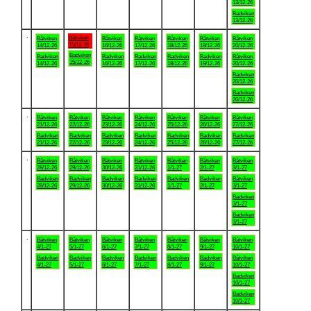
13/12-26
Badviken
13/12-26
.
Båtviken
Båtviken
Båtviken
Båtviken
Båtviken
Båtviken
Båtviken
15/12-26
14/12-26
16/12-26
17/12-26
18/12-26
19/12-26
20/12-26
Badviken
Badviken
Badviken
Badviken
Badviken
Badviken
Båtviken
15/12-26
14/12-26
16/12-26
17/12-26
18/12-26
19/12-26
20/12-26
Badviken
20/12-26
Badviken
20/12-26
.
Båtviken
Båtviken
Båtviken
Båtviken
Båtviken
Båtviken
Båtviken
21/12-26
22/12-26
23/12-26
24/12-26
25/12-26
26/12-26
27/12-26
Badviken
Badviken
Badviken
Badviken
Badviken
Badviken
Badviken
21/12-26
22/12-26
23/12-26
24/12-26
25/12-26
26/12-26
27/12-26
.
Båtviken
Båtviken
Båtviken
Båtviken
Båtviken
Båtviken
Båtviken
28/12-26
29/12-26
30/12-26
31/12-26
1/1-27
2/1-27
3/1-27
Badviken
Badviken
Badviken
Badviken
Badviken
Badviken
Båtviken
28/12-26
29/12-26
30/12-26
31/12-26
1/1-27
2/1-27
3/1-27
Badviken
3/1-27
Badviken
3/1-27
.
Båtviken
Båtviken
Båtviken
Båtviken
Båtviken
Båtviken
Båtviken
4/1-27
5/1-27
6/1-27
7/1-27
8/1-27
9/1-27
10/1-27
Badviken
Badviken
Badviken
Badviken
Badviken
Badviken
Båtviken
4/1-27
5/1-27
6/1-27
7/1-27
8/1-27
9/1-27
10/1-27
Badviken
10/1-27
Badviken
10/1-27