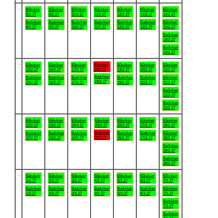
.
Båtviken
Båtviken
Båtviken
Båtviken
Båtviken
Båtviken
Båtviken
8/2-27
9/2-27
10/2-27
11/2-27
12/2-27
13/2-27
14/2-27
Badviken
Badviken
Badviken
Badviken
Badviken
Badviken
Båtviken
8/2-27
9/2-27
10/2-27
11/2-27
12/2-27
13/2-27
14/2-27
Badviken
14/2-27
Badviken
14/2-27
.
Båtviken
Båtviken
Båtviken
Båtviken
Båtviken
Båtviken
Båtviken
18/2-27
15/2-27
16/2-27
17/2-27
19/2-27
20/2-27
21/2-27
Badviken
Badviken
Badviken
Badviken
Badviken
Badviken
Båtviken
18/2-27
15/2-27
16/2-27
17/2-27
19/2-27
20/2-27
21/2-27
Badviken
21/2-27
Badviken
21/2-27
.
Båtviken
Båtviken
Båtviken
Båtviken
Båtviken
Båtviken
Båtviken
22/2-27
23/2-27
24/2-27
25/2-27
26/2-27
27/2-27
28/2-27
Badviken
Badviken
Badviken
Badviken
Badviken
Badviken
Båtviken
25/2-27
22/2-27
23/2-27
24/2-27
26/2-27
27/2-27
28/2-27
Badviken
28/2-27
Badviken
28/2-27
.
Båtviken
Båtviken
Båtviken
Båtviken
Båtviken
Båtviken
Båtviken
1/3-27
2/3-27
3/3-27
4/3-27
5/3-27
6/3-27
7/3-27
Badviken
Badviken
Badviken
Badviken
Badviken
Badviken
Båtviken
1/3-27
2/3-27
3/3-27
4/3-27
5/3-27
6/3-27
7/3-27
Badviken
7/3-27
Badviken