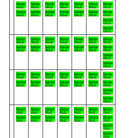
.
Båtviken
Båtviken
Båtviken
Båtviken
Båtviken
Båtviken
Båtviken
11/1-27
12/1-27
13/1-27
14/1-27
15/1-27
16/1-27
17/1-27
Badviken
Badviken
Badviken
Badviken
Badviken
Badviken
Båtviken
11/1-27
12/1-27
13/1-27
14/1-27
15/1-27
16/1-27
17/1-27
Badviken
17/1-27
Badviken
17/1-27
.
Båtviken
Båtviken
Båtviken
Båtviken
Båtviken
Båtviken
Båtviken
18/1-27
19/1-27
20/1-27
21/1-27
22/1-27
23/1-27
24/1-27
Badviken
Badviken
Badviken
Badviken
Badviken
Badviken
Båtviken
18/1-27
19/1-27
20/1-27
21/1-27
22/1-27
23/1-27
24/1-27
Badviken
24/1-27
Badviken
24/1-27
.
Båtviken
Båtviken
Båtviken
Båtviken
Båtviken
Båtviken
Båtviken
25/1-27
26/1-27
27/1-27
28/1-27
29/1-27
30/1-27
31/1-27
Badviken
Badviken
Badviken
Badviken
Badviken
Badviken
Båtviken
25/1-27
26/1-27
27/1-27
28/1-27
29/1-27
30/1-27
31/1-27
Badviken
31/1-27
Badviken
31/1-27
.
Båtviken
Båtviken
Båtviken
Båtviken
Båtviken
Båtviken
Båtviken
1/2-27
2/2-27
3/2-27
4/2-27
5/2-27
6/2-27
7/2-27
Badviken
Badviken
Badviken
Badviken
Badviken
Badviken
Båtviken
1/2-27
2/2-27
3/2-27
4/2-27
5/2-27
6/2-27
7/2-27
Badviken
7/2-27
Badviken
7/2-27