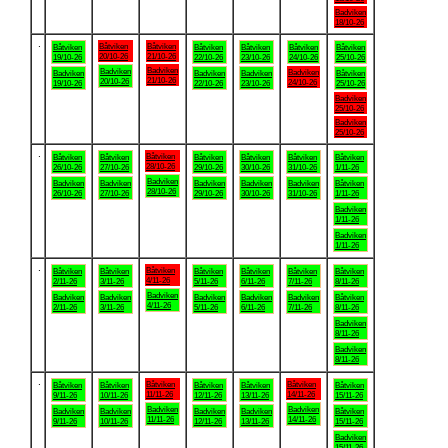
Badviken
18/10-26
.
Båtviken
Båtviken
Båtviken
Båtviken
Båtviken
Båtviken
Båtviken
20/10-26
21/10-26
19/10-26
22/10-26
23/10-26
24/10-26
25/10-26
Badviken
Badviken
Badviken
Badviken
Badviken
Badviken
Båtviken
21/10-26
20/10-26
24/10-26
19/10-26
22/10-26
23/10-26
25/10-26
Badviken
25/10-26
Badviken
25/10-26
.
Båtviken
Båtviken
Båtviken
Båtviken
Båtviken
Båtviken
Båtviken
28/10-26
26/10-26
27/10-26
29/10-26
30/10-26
31/10-26
1/11-26
Badviken
Badviken
Badviken
Badviken
Badviken
Badviken
Båtviken
28/10-26
26/10-26
27/10-26
29/10-26
30/10-26
31/10-26
1/11-26
Badviken
1/11-26
Badviken
1/11-26
.
Båtviken
Båtviken
Båtviken
Båtviken
Båtviken
Båtviken
Båtviken
4/11-26
2/11-26
3/11-26
5/11-26
6/11-26
7/11-26
8/11-26
Badviken
Badviken
Badviken
Badviken
Badviken
Badviken
Båtviken
4/11-26
2/11-26
3/11-26
5/11-26
6/11-26
7/11-26
8/11-26
Badviken
8/11-26
Badviken
8/11-26
.
Båtviken
Båtviken
Båtviken
Båtviken
Båtviken
Båtviken
Båtviken
11/11-26
14/11-26
9/11-26
10/11-26
12/11-26
13/11-26
15/11-26
Badviken
Badviken
Badviken
Badviken
Badviken
Badviken
Båtviken
11/11-26
14/11-26
9/11-26
10/11-26
12/11-26
13/11-26
15/11-26
Badviken
15/11-26