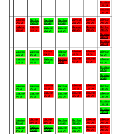
Badviken
23/8-26
Badviken
23/8-26
.
Båtviken
Båtviken
Båtviken
Båtviken
Båtviken
Båtviken
Båtviken
24/8-26
28/8-26
29/8-26
30/8-26
25/8-26
26/8-26
27/8-26
Badviken
Badviken
Badviken
Båtviken
Badviken
Badviken
Badviken
24/8-26
28/8-26
29/8-26
30/8-26
25/8-26
26/8-26
27/8-26
Badviken
30/8-26
Badviken
30/8-26
.
Båtviken
Båtviken
Båtviken
Båtviken
Båtviken
Båtviken
Båtviken
2/9-26
4/9-26
5/9-26
31/8-26
1/9-26
3/9-26
6/9-26
Badviken
Badviken
Badviken
Badviken
Badviken
Badviken
Båtviken
4/9-26
5/9-26
2/9-26
3/9-26
31/8-26
1/9-26
6/9-26
Badviken
6/9-26
Badviken
6/9-26
.
Båtviken
Båtviken
Båtviken
Båtviken
Båtviken
Båtviken
Båtviken
9/9-26
11/9-26
12/9-26
7/9-26
8/9-26
10/9-26
13/9-26
Badviken
Badviken
Badviken
Badviken
Badviken
Badviken
Båtviken
9/9-26
11/9-26
12/9-26
7/9-26
8/9-26
10/9-26
13/9-26
Badviken
13/9-26
Badviken
13/9-26
.
Båtviken
Båtviken
Båtviken
Båtviken
Båtviken
Båtviken
Båtviken
15/9-26
16/9-26
19/9-26
20/9-26
14/9-26
17/9-26
18/9-26
Badviken
Båtviken
Badviken
Badviken
Badviken
Badviken
Badviken
19/9-26
20/9-26
15/9-26
16/9-26
14/9-26
17/9-26
18/9-26