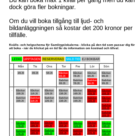
Du kan boka max 1 kväll per gång men du kan
dock göra fler bokningar.
Om du vill boka tillgång till ljud- och
bildanläggningen så kostar det 200 kronor per
tillfälle.
Kvälls- och helgschema för Samlingslokalerna - klicka på den tid som passar dig för
att boka - när du klickat på en tid får du information om kostnad och tillval.
LEDIG
UPPTAGEN
RESERVERAD
VALD TID
EJ BOKBAR
Mån
Tis
Ons
Tor
Fre
Lör
Sön
.
3/8-26
4/8-26
5/8-26
Båtviken
Båtviken
Båtviken
Båtviken
6/8-26
7/8-26
8/8-26
9/8-26
Badviken
Badviken
Badviken
Badviken
6/8-26
7/8-26
8/8-26
9/8-26
.
Båtviken
Båtviken
Båtviken
Båtviken
Båtviken
Båtviken
Båtviken
10/8-26
11/8-26
12/8-26
13/8-26
14/8-26
15/8-26
16/8-26
Badviken
Badviken
Badviken
Badviken
Badviken
Badviken
Båtviken
10/8-26
11/8-26
12/8-26
13/8-26
14/8-26
15/8-26
16/8-26
Badviken
16/8-26
Badviken
16/8-26
.
Båtviken
Båtviken
Båtviken
Båtviken
Båtviken
Båtviken
Båtviken
18/8-26
19/8-26
20/8-26
22/8-26
17/8-26
21/8-26
23/8-26
Badviken
Badviken
Badviken
Badviken
Badviken
Badviken
Båtviken
18/8-26
20/8-26
22/8-26
19/8-26
21/8-26
17/8-26
23/8-26