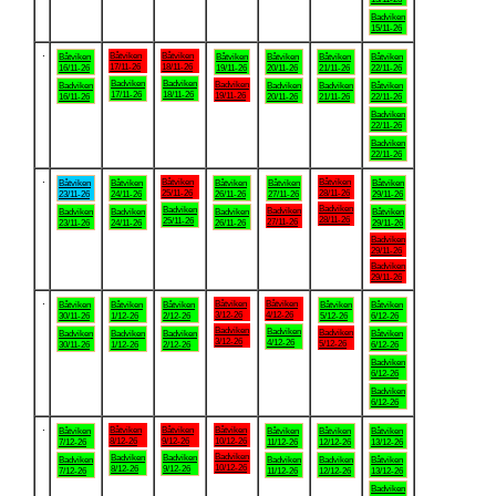
Badviken
15/11-26
.
Båtviken
Båtviken
Båtviken
Båtviken
Båtviken
Båtviken
Båtviken
17/11-26
18/11-26
16/11-26
19/11-26
20/11-26
21/11-26
22/11-26
Badviken
Badviken
Badviken
Badviken
Badviken
Badviken
Båtviken
17/11-26
18/11-26
19/11-26
16/11-26
20/11-26
21/11-26
22/11-26
Badviken
22/11-26
Badviken
22/11-26
.
Båtviken
Båtviken
Båtviken
Båtviken
Båtviken
Båtviken
Båtviken
25/11-26
28/11-26
23/11-26
24/11-26
26/11-26
27/11-26
29/11-26
Badviken
Badviken
Badviken
Badviken
Badviken
Badviken
Båtviken
28/11-26
25/11-26
27/11-26
23/11-26
24/11-26
26/11-26
29/11-26
Badviken
29/11-26
Badviken
29/11-26
.
Båtviken
Båtviken
Båtviken
Båtviken
Båtviken
Båtviken
Båtviken
3/12-26
4/12-26
30/11-26
1/12-26
2/12-26
5/12-26
6/12-26
Badviken
Badviken
Badviken
Badviken
Badviken
Badviken
Båtviken
3/12-26
4/12-26
5/12-26
30/11-26
1/12-26
2/12-26
6/12-26
Badviken
6/12-26
Badviken
6/12-26
.
Båtviken
Båtviken
Båtviken
Båtviken
Båtviken
Båtviken
Båtviken
8/12-26
9/12-26
10/12-26
7/12-26
11/12-26
12/12-26
13/12-26
Badviken
Badviken
Badviken
Badviken
Badviken
Badviken
Båtviken
10/12-26
8/12-26
9/12-26
7/12-26
11/12-26
12/12-26
13/12-26
Badviken