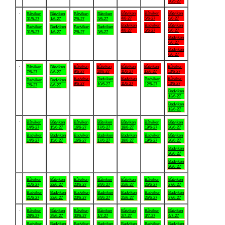
30/5-27
.
Båtviken
Båtviken
Båtviken
Båtviken
Båtviken
Båtviken
Båtviken
4/6-27
5/6-27
6/6-27
31/5-27
1/6-27
2/6-27
3/6-27
Badviken
Badviken
Båtviken
Badviken
Badviken
Badviken
Badviken
4/6-27
5/6-27
6/6-27
31/5-27
1/6-27
2/6-27
3/6-27
Badviken
6/6-27
Badviken
6/6-27
.
Båtviken
Båtviken
Båtviken
Båtviken
Båtviken
Båtviken
Båtviken
9/6-27
10/6-27
11/6-27
12/6-27
13/6-27
7/6-27
8/6-27
Badviken
Badviken
Båtviken
Badviken
Badviken
Badviken
Badviken
9/6-27
11/6-27
13/6-27
10/6-27
12/6-27
7/6-27
8/6-27
Badviken
13/6-27
Badviken
13/6-27
.
Båtviken
Båtviken
Båtviken
Båtviken
Båtviken
Båtviken
Båtviken
14/6-27
15/6-27
16/6-27
17/6-27
18/6-27
19/6-27
20/6-27
Badviken
Badviken
Badviken
Badviken
Badviken
Badviken
Båtviken
14/6-27
15/6-27
16/6-27
17/6-27
18/6-27
19/6-27
20/6-27
Badviken
20/6-27
Badviken
20/6-27
.
Båtviken
Båtviken
Båtviken
Båtviken
Båtviken
Båtviken
Båtviken
21/6-27
22/6-27
23/6-27
24/6-27
25/6-27
26/6-27
27/6-27
Badviken
Badviken
Badviken
Badviken
Badviken
Badviken
Badviken
21/6-27
22/6-27
23/6-27
24/6-27
25/6-27
26/6-27
27/6-27
.
Båtviken
Båtviken
Båtviken
Båtviken
Båtviken
Båtviken
Båtviken
28/6-27
29/6-27
30/6-27
1/7-27
2/7-27
3/7-27
4/7-27
Badviken
Badviken
Badviken
Badviken
Badviken
Badviken
Badviken