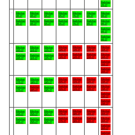
Badviken
2/5-27
.
Båtviken
Båtviken
Båtviken
Båtviken
Båtviken
Båtviken
Båtviken
3/5-27
4/5-27
5/5-27
6/5-27
7/5-27
8/5-27
9/5-27
Badviken
Badviken
Badviken
Badviken
Badviken
Badviken
Båtviken
3/5-27
4/5-27
5/5-27
6/5-27
7/5-27
8/5-27
9/5-27
Badviken
9/5-27
Badviken
9/5-27
.
Båtviken
Båtviken
Båtviken
Båtviken
Båtviken
Båtviken
Båtviken
13/5-27
14/5-27
15/5-27
16/5-27
10/5-27
11/5-27
12/5-27
Badviken
Badviken
Badviken
Båtviken
Badviken
Badviken
Badviken
13/5-27
14/5-27
15/5-27
16/5-27
10/5-27
11/5-27
12/5-27
Badviken
16/5-27
Badviken
16/5-27
.
Båtviken
Båtviken
Båtviken
Båtviken
Båtviken
Båtviken
Båtviken
20/5-27
21/5-27
22/5-27
23/5-27
17/5-27
18/5-27
19/5-27
Badviken
Badviken
Badviken
Båtviken
Badviken
Badviken
Badviken
20/5-27
21/5-27
22/5-27
23/5-27
18/5-27
17/5-27
19/5-27
Badviken
23/5-27
Badviken
23/5-27
.
Båtviken
Båtviken
Båtviken
Båtviken
Båtviken
Båtviken
Båtviken
27/5-27
28/5-27
29/5-27
30/5-27
24/5-27
25/5-27
26/5-27
Badviken
Badviken
Badviken
Båtviken
Badviken
Badviken
Badviken
27/5-27
28/5-27
29/5-27
30/5-27
24/5-27
25/5-27
26/5-27
Badviken
30/5-27
Badviken