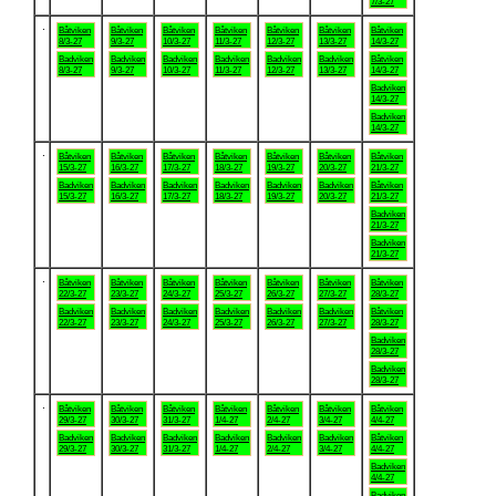
7/3-27
.
Båtviken
Båtviken
Båtviken
Båtviken
Båtviken
Båtviken
Båtviken
8/3-27
9/3-27
10/3-27
11/3-27
12/3-27
13/3-27
14/3-27
Badviken
Badviken
Badviken
Badviken
Badviken
Badviken
Båtviken
8/3-27
9/3-27
10/3-27
11/3-27
12/3-27
13/3-27
14/3-27
Badviken
14/3-27
Badviken
14/3-27
.
Båtviken
Båtviken
Båtviken
Båtviken
Båtviken
Båtviken
Båtviken
15/3-27
16/3-27
17/3-27
18/3-27
19/3-27
20/3-27
21/3-27
Badviken
Badviken
Badviken
Badviken
Badviken
Badviken
Båtviken
15/3-27
16/3-27
17/3-27
18/3-27
19/3-27
20/3-27
21/3-27
Badviken
21/3-27
Badviken
21/3-27
.
Båtviken
Båtviken
Båtviken
Båtviken
Båtviken
Båtviken
Båtviken
22/3-27
23/3-27
24/3-27
25/3-27
26/3-27
27/3-27
28/3-27
Badviken
Badviken
Badviken
Badviken
Badviken
Badviken
Båtviken
22/3-27
23/3-27
24/3-27
25/3-27
26/3-27
27/3-27
28/3-27
Badviken
28/3-27
Badviken
28/3-27
.
Båtviken
Båtviken
Båtviken
Båtviken
Båtviken
Båtviken
Båtviken
29/3-27
30/3-27
31/3-27
1/4-27
2/4-27
3/4-27
4/4-27
Badviken
Badviken
Badviken
Badviken
Badviken
Badviken
Båtviken
29/3-27
30/3-27
31/3-27
1/4-27
2/4-27
3/4-27
4/4-27
Badviken
4/4-27
Badviken