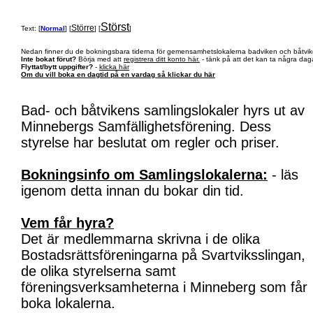
Störst
Större
Text: [
Normal
] [
] [
]
Nedan finner du de bokningsbara tiderna för gemensamhetslokalerna badviken och båtvik
Inte bokat förut?
Börja med att
registrera ditt konto här.
- tänk på att det kan ta några daga
Flyttat/bytt uppgifter?
-
klicka här
Om du vill boka en dagtid på en vardag så klickar du här
Bad- och båtvikens samlingslokaler hyrs ut av
Minnebergs Samfällighetsförening. Dess
styrelse har beslutat om regler och priser.
Bokningsinfo om Samlingslokalerna:
- läs
igenom detta innan du bokar din tid.
Vem får hyra?
Det är medlemmarna skrivna i de olika
Bostadsrättsföreningarna på Svartviksslingan,
de olika styrelserna samt
föreningsverksamheterna i Minneberg som får
boka lokalerna.