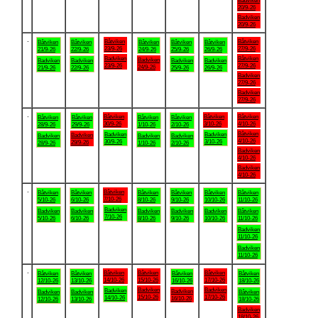
Badviken
20/9-26
Badviken
20/9-26
.
Båtviken
Båtviken
Båtviken
Båtviken
Båtviken
Båtviken
Båtviken
23/9-26
27/9-26
21/9-26
22/9-26
24/9-26
25/9-26
26/9-26
Badviken
Båtviken
Badviken
Badviken
Badviken
Badviken
Badviken
23/9-26
27/9-26
24/9-26
21/9-26
22/9-26
25/9-26
26/9-26
Badviken
27/9-26
Badviken
27/9-26
.
Båtviken
Båtviken
Båtviken
Båtviken
Båtviken
Båtviken
Båtviken
30/9-26
3/10-26
4/10-26
28/9-26
29/9-26
1/10-26
2/10-26
Båtviken
Badviken
Badviken
Badviken
Badviken
Badviken
Badviken
4/10-26
30/9-26
3/10-26
29/9-26
28/9-26
1/10-26
2/10-26
Badviken
4/10-26
Badviken
4/10-26
.
Båtviken
Båtviken
Båtviken
Båtviken
Båtviken
Båtviken
Båtviken
7/10-26
5/10-26
6/10-26
8/10-26
9/10-26
10/10-26
11/10-26
Badviken
Badviken
Badviken
Badviken
Badviken
Badviken
Båtviken
7/10-26
5/10-26
6/10-26
8/10-26
9/10-26
10/10-26
11/10-26
Badviken
11/10-26
Badviken
11/10-26
.
Båtviken
Båtviken
Båtviken
Båtviken
Båtviken
Båtviken
Båtviken
14/10-26
15/10-26
17/10-26
12/10-26
13/10-26
16/10-26
18/10-26
Badviken
Badviken
Badviken
Badviken
Badviken
Badviken
Båtviken
15/10-26
17/10-26
14/10-26
16/10-26
12/10-26
13/10-26
18/10-26
Badviken
18/10-26