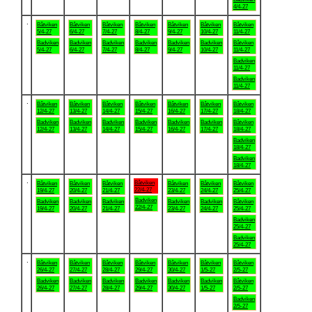
4/4-27
.
Båtviken
Båtviken
Båtviken
Båtviken
Båtviken
Båtviken
Båtviken
5/4-27
6/4-27
7/4-27
8/4-27
9/4-27
10/4-27
11/4-27
Badviken
Badviken
Badviken
Badviken
Badviken
Badviken
Båtviken
5/4-27
6/4-27
7/4-27
8/4-27
9/4-27
10/4-27
11/4-27
Badviken
11/4-27
Badviken
11/4-27
.
Båtviken
Båtviken
Båtviken
Båtviken
Båtviken
Båtviken
Båtviken
12/4-27
13/4-27
14/4-27
15/4-27
16/4-27
17/4-27
18/4-27
Badviken
Badviken
Badviken
Badviken
Badviken
Badviken
Båtviken
12/4-27
13/4-27
14/4-27
15/4-27
16/4-27
17/4-27
18/4-27
Badviken
18/4-27
Badviken
18/4-27
.
Båtviken
Båtviken
Båtviken
Båtviken
Båtviken
Båtviken
Båtviken
22/4-27
19/4-27
20/4-27
21/4-27
23/4-27
24/4-27
25/4-27
Badviken
Badviken
Badviken
Badviken
Badviken
Badviken
Båtviken
22/4-27
19/4-27
20/4-27
21/4-27
23/4-27
24/4-27
25/4-27
Badviken
25/4-27
Badviken
25/4-27
.
Båtviken
Båtviken
Båtviken
Båtviken
Båtviken
Båtviken
Båtviken
26/4-27
27/4-27
28/4-27
29/4-27
30/4-27
1/5-27
2/5-27
Badviken
Badviken
Badviken
Badviken
Badviken
Badviken
Båtviken
26/4-27
27/4-27
28/4-27
29/4-27
30/4-27
1/5-27
2/5-27
Badviken
2/5-27