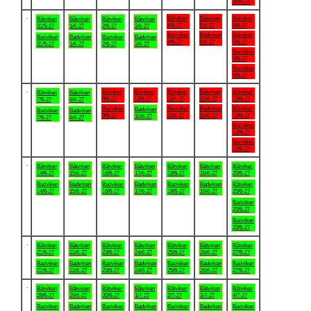
30/5-27
.
Båtviken
Båtviken
Båtviken
Båtviken
Båtviken
Båtviken
Båtviken
4/6-27
5/6-27
6/6-27
31/5-27
1/6-27
2/6-27
3/6-27
Badviken
Badviken
Båtviken
Badviken
Badviken
Badviken
Badviken
4/6-27
5/6-27
6/6-27
31/5-27
1/6-27
2/6-27
3/6-27
Badviken
6/6-27
Badviken
6/6-27
.
Båtviken
Båtviken
Båtviken
Båtviken
Båtviken
Båtviken
Båtviken
9/6-27
10/6-27
11/6-27
12/6-27
13/6-27
7/6-27
8/6-27
Badviken
Badviken
Badviken
Båtviken
Badviken
Badviken
Badviken
9/6-27
11/6-27
12/6-27
13/6-27
10/6-27
7/6-27
8/6-27
Badviken
13/6-27
Badviken
13/6-27
.
Båtviken
Båtviken
Båtviken
Båtviken
Båtviken
Båtviken
Båtviken
14/6-27
15/6-27
16/6-27
17/6-27
18/6-27
19/6-27
20/6-27
Badviken
Badviken
Badviken
Badviken
Badviken
Badviken
Båtviken
14/6-27
15/6-27
16/6-27
17/6-27
18/6-27
19/6-27
20/6-27
Badviken
20/6-27
Badviken
20/6-27
.
Båtviken
Båtviken
Båtviken
Båtviken
Båtviken
Båtviken
Båtviken
21/6-27
22/6-27
23/6-27
24/6-27
25/6-27
26/6-27
27/6-27
Badviken
Badviken
Badviken
Badviken
Badviken
Badviken
Badviken
21/6-27
22/6-27
23/6-27
24/6-27
25/6-27
26/6-27
27/6-27
.
Båtviken
Båtviken
Båtviken
Båtviken
Båtviken
Båtviken
Båtviken
28/6-27
29/6-27
30/6-27
1/7-27
2/7-27
3/7-27
4/7-27
Badviken
Badviken
Badviken
Badviken
Badviken
Badviken
Badviken