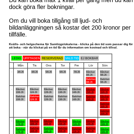
Du kan boka max 1 kväll per gång men du kan
dock göra fler bokningar.
Om du vill boka tillgång till ljud- och
bildanläggningen så kostar det 200 kronor per
tillfälle.
Kvälls- och helgschema för Samlingslokalerna - klicka på den tid som passar dig för
att boka - när du klickat på en tid får du information om kostnad och tillval.
LEDIG
UPPTAGEN
RESERVERAD
VALD TID
EJ BOKBAR
Mån
Tis
Ons
Tor
Fre
Lör
Sön
.
3/8-26
4/8-26
5/8-26
6/8-26
7/8-26
Båtviken
Båtviken
8/8-26
9/8-26
Badviken
Badviken
8/8-26
9/8-26
.
Båtviken
Båtviken
Båtviken
Båtviken
Båtviken
Båtviken
Båtviken
10/8-26
11/8-26
12/8-26
13/8-26
14/8-26
15/8-26
16/8-26
Badviken
Badviken
Badviken
Badviken
Badviken
Badviken
Båtviken
10/8-26
11/8-26
12/8-26
13/8-26
14/8-26
15/8-26
16/8-26
Badviken
16/8-26
Badviken
16/8-26
.
Båtviken
Båtviken
Båtviken
Båtviken
Båtviken
Båtviken
Båtviken
18/8-26
19/8-26
20/8-26
22/8-26
17/8-26
21/8-26
23/8-26
Badviken
Badviken
Badviken
Badviken
Badviken
Badviken
Båtviken
18/8-26
20/8-26
22/8-26
19/8-26
21/8-26
17/8-26
23/8-26