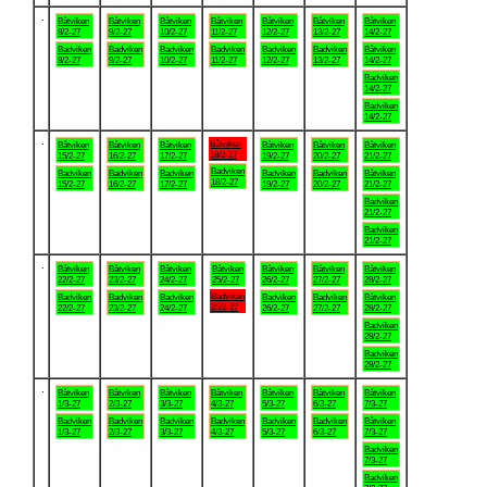
.
Båtviken
Båtviken
Båtviken
Båtviken
Båtviken
Båtviken
Båtviken
8/2-27
9/2-27
10/2-27
11/2-27
12/2-27
13/2-27
14/2-27
Badviken
Badviken
Badviken
Badviken
Badviken
Badviken
Båtviken
8/2-27
9/2-27
10/2-27
11/2-27
12/2-27
13/2-27
14/2-27
Badviken
14/2-27
Badviken
14/2-27
.
Båtviken
Båtviken
Båtviken
Båtviken
Båtviken
Båtviken
Båtviken
18/2-27
15/2-27
16/2-27
17/2-27
19/2-27
20/2-27
21/2-27
Badviken
Badviken
Badviken
Badviken
Badviken
Badviken
Båtviken
18/2-27
15/2-27
16/2-27
17/2-27
19/2-27
20/2-27
21/2-27
Badviken
21/2-27
Badviken
21/2-27
.
Båtviken
Båtviken
Båtviken
Båtviken
Båtviken
Båtviken
Båtviken
22/2-27
23/2-27
24/2-27
25/2-27
26/2-27
27/2-27
28/2-27
Badviken
Badviken
Badviken
Badviken
Badviken
Badviken
Båtviken
25/2-27
22/2-27
23/2-27
24/2-27
26/2-27
27/2-27
28/2-27
Badviken
28/2-27
Badviken
28/2-27
.
Båtviken
Båtviken
Båtviken
Båtviken
Båtviken
Båtviken
Båtviken
1/3-27
2/3-27
3/3-27
4/3-27
5/3-27
6/3-27
7/3-27
Badviken
Badviken
Badviken
Badviken
Badviken
Badviken
Båtviken
1/3-27
2/3-27
3/3-27
4/3-27
5/3-27
6/3-27
7/3-27
Badviken
7/3-27
Badviken