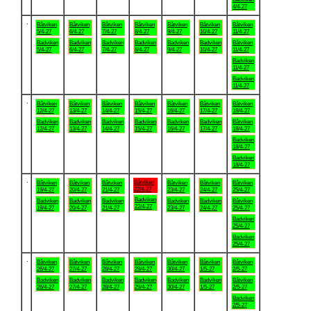
4/4-27
.
Båtviken
Båtviken
Båtviken
Båtviken
Båtviken
Båtviken
Båtviken
5/4-27
6/4-27
7/4-27
8/4-27
9/4-27
10/4-27
11/4-27
Badviken
Badviken
Badviken
Badviken
Badviken
Badviken
Båtviken
5/4-27
6/4-27
7/4-27
8/4-27
9/4-27
10/4-27
11/4-27
Badviken
11/4-27
Badviken
11/4-27
.
Båtviken
Båtviken
Båtviken
Båtviken
Båtviken
Båtviken
Båtviken
12/4-27
13/4-27
14/4-27
15/4-27
16/4-27
17/4-27
18/4-27
Badviken
Badviken
Badviken
Badviken
Badviken
Badviken
Båtviken
12/4-27
13/4-27
14/4-27
15/4-27
16/4-27
17/4-27
18/4-27
Badviken
18/4-27
Badviken
18/4-27
.
Båtviken
Båtviken
Båtviken
Båtviken
Båtviken
Båtviken
Båtviken
22/4-27
19/4-27
20/4-27
21/4-27
23/4-27
24/4-27
25/4-27
Badviken
Badviken
Badviken
Badviken
Badviken
Badviken
Båtviken
22/4-27
19/4-27
20/4-27
21/4-27
23/4-27
24/4-27
25/4-27
Badviken
25/4-27
Badviken
25/4-27
.
Båtviken
Båtviken
Båtviken
Båtviken
Båtviken
Båtviken
Båtviken
26/4-27
27/4-27
28/4-27
29/4-27
30/4-27
1/5-27
2/5-27
Badviken
Badviken
Badviken
Badviken
Badviken
Badviken
Båtviken
26/4-27
27/4-27
28/4-27
29/4-27
30/4-27
1/5-27
2/5-27
Badviken
2/5-27