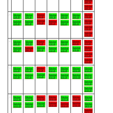
Badviken
20/9-26
Badviken
20/9-26
.
Båtviken
Båtviken
Båtviken
Båtviken
Båtviken
Båtviken
Båtviken
23/9-26
27/9-26
21/9-26
22/9-26
24/9-26
25/9-26
26/9-26
Badviken
Båtviken
Badviken
Badviken
Badviken
Badviken
Badviken
23/9-26
27/9-26
24/9-26
21/9-26
22/9-26
25/9-26
26/9-26
Badviken
27/9-26
Badviken
27/9-26
.
Båtviken
Båtviken
Båtviken
Båtviken
Båtviken
Båtviken
Båtviken
30/9-26
3/10-26
4/10-26
28/9-26
29/9-26
1/10-26
2/10-26
Båtviken
Badviken
Badviken
Badviken
Badviken
Badviken
Badviken
4/10-26
30/9-26
3/10-26
29/9-26
28/9-26
1/10-26
2/10-26
Badviken
4/10-26
Badviken
4/10-26
.
Båtviken
Båtviken
Båtviken
Båtviken
Båtviken
Båtviken
Båtviken
7/10-26
5/10-26
6/10-26
8/10-26
9/10-26
10/10-26
11/10-26
Badviken
Badviken
Badviken
Badviken
Badviken
Badviken
Båtviken
7/10-26
5/10-26
6/10-26
8/10-26
9/10-26
10/10-26
11/10-26
Badviken
11/10-26
Badviken
11/10-26
.
Båtviken
Båtviken
Båtviken
Båtviken
Båtviken
Båtviken
Båtviken
14/10-26
15/10-26
17/10-26
12/10-26
13/10-26
16/10-26
18/10-26
Badviken
Badviken
Badviken
Badviken
Badviken
Badviken
Båtviken
15/10-26
17/10-26
14/10-26
16/10-26
12/10-26
13/10-26
18/10-26
Badviken
18/10-26