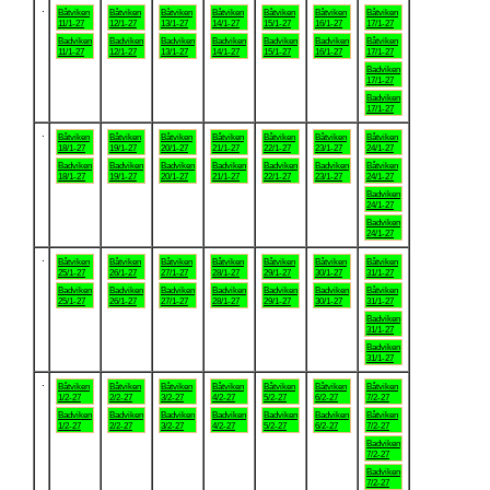
.
Båtviken
Båtviken
Båtviken
Båtviken
Båtviken
Båtviken
Båtviken
11/1-27
12/1-27
13/1-27
14/1-27
15/1-27
16/1-27
17/1-27
Badviken
Badviken
Badviken
Badviken
Badviken
Badviken
Båtviken
11/1-27
12/1-27
13/1-27
14/1-27
15/1-27
16/1-27
17/1-27
Badviken
17/1-27
Badviken
17/1-27
.
Båtviken
Båtviken
Båtviken
Båtviken
Båtviken
Båtviken
Båtviken
18/1-27
19/1-27
20/1-27
21/1-27
22/1-27
23/1-27
24/1-27
Badviken
Badviken
Badviken
Badviken
Badviken
Badviken
Båtviken
18/1-27
19/1-27
20/1-27
21/1-27
22/1-27
23/1-27
24/1-27
Badviken
24/1-27
Badviken
24/1-27
.
Båtviken
Båtviken
Båtviken
Båtviken
Båtviken
Båtviken
Båtviken
25/1-27
26/1-27
27/1-27
28/1-27
29/1-27
30/1-27
31/1-27
Badviken
Badviken
Badviken
Badviken
Badviken
Badviken
Båtviken
25/1-27
26/1-27
27/1-27
28/1-27
29/1-27
30/1-27
31/1-27
Badviken
31/1-27
Badviken
31/1-27
.
Båtviken
Båtviken
Båtviken
Båtviken
Båtviken
Båtviken
Båtviken
1/2-27
2/2-27
3/2-27
4/2-27
5/2-27
6/2-27
7/2-27
Badviken
Badviken
Badviken
Badviken
Badviken
Badviken
Båtviken
1/2-27
2/2-27
3/2-27
4/2-27
5/2-27
6/2-27
7/2-27
Badviken
7/2-27
Badviken
7/2-27