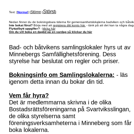
Störst
Större
Text: [
Normal
] [
] [
]
Nedan finner du de bokningsbara tiderna för gemensamhetslokalerna badviken och båtvik
Inte bokat förut?
Börja med att
registrera ditt konto här.
- tänk på att det kan ta några daga
Flyttat/bytt uppgifter?
-
klicka här
Om du vill boka en dagtid på en vardag så klickar du här
Bad- och båtvikens samlingslokaler hyrs ut av
Minnebergs Samfällighetsförening. Dess
styrelse har beslutat om regler och priser.
Bokningsinfo om Samlingslokalerna:
- läs
igenom detta innan du bokar din tid.
Vem får hyra?
Det är medlemmarna skrivna i de olika
Bostadsrättsföreningarna på Svartviksslingan,
de olika styrelserna samt
föreningsverksamheterna i Minneberg som får
boka lokalerna.