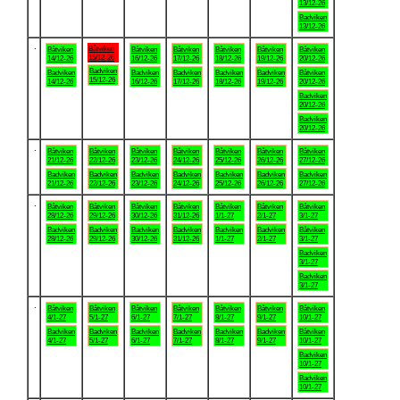
13/12-26
Badviken
13/12-26
.
Båtviken
Båtviken
Båtviken
Båtviken
Båtviken
Båtviken
Båtviken
15/12-26
14/12-26
16/12-26
17/12-26
18/12-26
19/12-26
20/12-26
Badviken
Badviken
Badviken
Badviken
Badviken
Badviken
Båtviken
15/12-26
14/12-26
16/12-26
17/12-26
18/12-26
19/12-26
20/12-26
Badviken
20/12-26
Badviken
20/12-26
.
Båtviken
Båtviken
Båtviken
Båtviken
Båtviken
Båtviken
Båtviken
21/12-26
22/12-26
23/12-26
24/12-26
25/12-26
26/12-26
27/12-26
Badviken
Badviken
Badviken
Badviken
Badviken
Badviken
Badviken
21/12-26
22/12-26
23/12-26
24/12-26
25/12-26
26/12-26
27/12-26
.
Båtviken
Båtviken
Båtviken
Båtviken
Båtviken
Båtviken
Båtviken
28/12-26
29/12-26
30/12-26
31/12-26
1/1-27
2/1-27
3/1-27
Badviken
Badviken
Badviken
Badviken
Badviken
Badviken
Båtviken
28/12-26
29/12-26
30/12-26
31/12-26
1/1-27
2/1-27
3/1-27
Badviken
3/1-27
Badviken
3/1-27
.
Båtviken
Båtviken
Båtviken
Båtviken
Båtviken
Båtviken
Båtviken
4/1-27
5/1-27
6/1-27
7/1-27
8/1-27
9/1-27
10/1-27
Badviken
Badviken
Badviken
Badviken
Badviken
Badviken
Båtviken
4/1-27
5/1-27
6/1-27
7/1-27
8/1-27
9/1-27
10/1-27
Badviken
10/1-27
Badviken
10/1-27