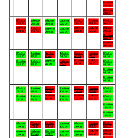
Badviken
23/8-26
Badviken
23/8-26
.
Båtviken
Båtviken
Båtviken
Båtviken
Båtviken
Båtviken
Båtviken
24/8-26
28/8-26
29/8-26
30/8-26
25/8-26
26/8-26
27/8-26
Badviken
Badviken
Badviken
Båtviken
Badviken
Badviken
Badviken
24/8-26
28/8-26
29/8-26
30/8-26
25/8-26
26/8-26
27/8-26
Badviken
30/8-26
Badviken
30/8-26
.
Båtviken
Båtviken
Båtviken
Båtviken
Båtviken
Båtviken
Båtviken
2/9-26
4/9-26
5/9-26
31/8-26
1/9-26
3/9-26
6/9-26
Badviken
Badviken
Badviken
Badviken
Badviken
Badviken
Båtviken
4/9-26
5/9-26
2/9-26
3/9-26
31/8-26
1/9-26
6/9-26
Badviken
6/9-26
Badviken
6/9-26
.
Båtviken
Båtviken
Båtviken
Båtviken
Båtviken
Båtviken
Båtviken
9/9-26
11/9-26
12/9-26
7/9-26
8/9-26
10/9-26
13/9-26
Badviken
Badviken
Badviken
Badviken
Badviken
Badviken
Båtviken
9/9-26
11/9-26
12/9-26
7/9-26
8/9-26
10/9-26
13/9-26
Badviken
13/9-26
Badviken
13/9-26
.
Båtviken
Båtviken
Båtviken
Båtviken
Båtviken
Båtviken
Båtviken
15/9-26
16/9-26
19/9-26
20/9-26
14/9-26
17/9-26
18/9-26
Badviken
Båtviken
Badviken
Badviken
Badviken
Badviken
Badviken
19/9-26
20/9-26
15/9-26
16/9-26
14/9-26
17/9-26
18/9-26