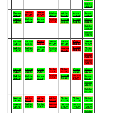
Badviken
15/11-26
.
Båtviken
Båtviken
Båtviken
Båtviken
Båtviken
Båtviken
Båtviken
17/11-26
18/11-26
16/11-26
19/11-26
20/11-26
21/11-26
22/11-26
Badviken
Badviken
Badviken
Badviken
Badviken
Badviken
Båtviken
17/11-26
18/11-26
19/11-26
16/11-26
20/11-26
21/11-26
22/11-26
Badviken
22/11-26
Badviken
22/11-26
.
Båtviken
Båtviken
Båtviken
Båtviken
Båtviken
Båtviken
Båtviken
25/11-26
28/11-26
23/11-26
24/11-26
26/11-26
27/11-26
29/11-26
Badviken
Badviken
Badviken
Badviken
Badviken
Badviken
Båtviken
28/11-26
25/11-26
27/11-26
23/11-26
24/11-26
26/11-26
29/11-26
Badviken
29/11-26
Badviken
29/11-26
.
Båtviken
Båtviken
Båtviken
Båtviken
Båtviken
Båtviken
Båtviken
3/12-26
4/12-26
30/11-26
1/12-26
2/12-26
5/12-26
6/12-26
Badviken
Badviken
Badviken
Badviken
Badviken
Badviken
Båtviken
3/12-26
4/12-26
5/12-26
30/11-26
1/12-26
2/12-26
6/12-26
Badviken
6/12-26
Badviken
6/12-26
.
Båtviken
Båtviken
Båtviken
Båtviken
Båtviken
Båtviken
Båtviken
8/12-26
9/12-26
10/12-26
7/12-26
11/12-26
12/12-26
13/12-26
Badviken
Badviken
Badviken
Badviken
Badviken
Badviken
Båtviken
10/12-26
8/12-26
9/12-26
7/12-26
11/12-26
12/12-26
13/12-26
Badviken