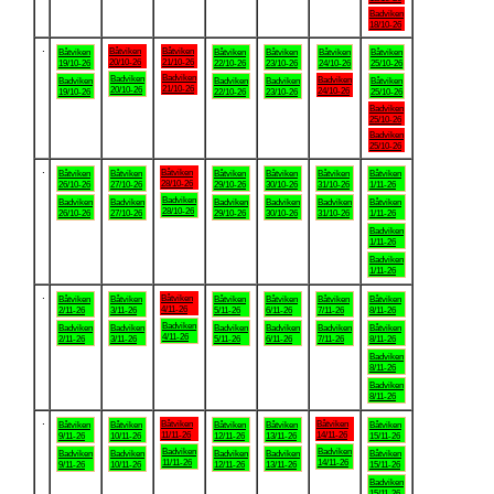
Badviken
18/10-26
.
Båtviken
Båtviken
Båtviken
Båtviken
Båtviken
Båtviken
Båtviken
20/10-26
21/10-26
19/10-26
22/10-26
23/10-26
24/10-26
25/10-26
Badviken
Badviken
Badviken
Badviken
Badviken
Badviken
Båtviken
21/10-26
20/10-26
24/10-26
19/10-26
22/10-26
23/10-26
25/10-26
Badviken
25/10-26
Badviken
25/10-26
.
Båtviken
Båtviken
Båtviken
Båtviken
Båtviken
Båtviken
Båtviken
28/10-26
26/10-26
27/10-26
29/10-26
30/10-26
31/10-26
1/11-26
Badviken
Badviken
Badviken
Badviken
Badviken
Badviken
Båtviken
28/10-26
26/10-26
27/10-26
29/10-26
30/10-26
31/10-26
1/11-26
Badviken
1/11-26
Badviken
1/11-26
.
Båtviken
Båtviken
Båtviken
Båtviken
Båtviken
Båtviken
Båtviken
4/11-26
2/11-26
3/11-26
5/11-26
6/11-26
7/11-26
8/11-26
Badviken
Badviken
Badviken
Badviken
Badviken
Badviken
Båtviken
4/11-26
2/11-26
3/11-26
5/11-26
6/11-26
7/11-26
8/11-26
Badviken
8/11-26
Badviken
8/11-26
.
Båtviken
Båtviken
Båtviken
Båtviken
Båtviken
Båtviken
Båtviken
11/11-26
14/11-26
9/11-26
10/11-26
12/11-26
13/11-26
15/11-26
Badviken
Badviken
Badviken
Badviken
Badviken
Badviken
Båtviken
11/11-26
14/11-26
9/11-26
10/11-26
12/11-26
13/11-26
15/11-26
Badviken
15/11-26