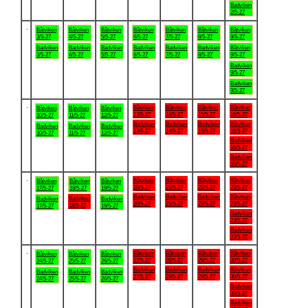
Badviken
2/5-27
.
Båtviken
Båtviken
Båtviken
Båtviken
Båtviken
Båtviken
Båtviken
3/5-27
4/5-27
5/5-27
6/5-27
7/5-27
8/5-27
9/5-27
Badviken
Badviken
Badviken
Badviken
Badviken
Badviken
Båtviken
3/5-27
4/5-27
5/5-27
6/5-27
7/5-27
8/5-27
9/5-27
Badviken
9/5-27
Badviken
9/5-27
.
Båtviken
Båtviken
Båtviken
Båtviken
Båtviken
Båtviken
Båtviken
13/5-27
14/5-27
15/5-27
16/5-27
10/5-27
11/5-27
12/5-27
Badviken
Badviken
Badviken
Båtviken
Badviken
Badviken
Badviken
13/5-27
14/5-27
15/5-27
16/5-27
10/5-27
11/5-27
12/5-27
Badviken
16/5-27
Badviken
16/5-27
.
Båtviken
Båtviken
Båtviken
Båtviken
Båtviken
Båtviken
Båtviken
20/5-27
21/5-27
22/5-27
23/5-27
17/5-27
18/5-27
19/5-27
Badviken
Badviken
Badviken
Båtviken
Badviken
Badviken
Badviken
20/5-27
21/5-27
22/5-27
23/5-27
18/5-27
17/5-27
19/5-27
Badviken
23/5-27
Badviken
23/5-27
.
Båtviken
Båtviken
Båtviken
Båtviken
Båtviken
Båtviken
Båtviken
27/5-27
28/5-27
29/5-27
30/5-27
24/5-27
25/5-27
26/5-27
Badviken
Badviken
Badviken
Båtviken
Badviken
Badviken
Badviken
27/5-27
28/5-27
29/5-27
30/5-27
24/5-27
25/5-27
26/5-27
Badviken
30/5-27
Badviken