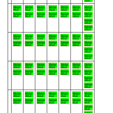
7/3-27
.
Båtviken
Båtviken
Båtviken
Båtviken
Båtviken
Båtviken
Båtviken
8/3-27
9/3-27
10/3-27
11/3-27
12/3-27
13/3-27
14/3-27
Badviken
Badviken
Badviken
Badviken
Badviken
Badviken
Båtviken
8/3-27
9/3-27
10/3-27
11/3-27
12/3-27
13/3-27
14/3-27
Badviken
14/3-27
Badviken
14/3-27
.
Båtviken
Båtviken
Båtviken
Båtviken
Båtviken
Båtviken
Båtviken
15/3-27
16/3-27
17/3-27
18/3-27
19/3-27
20/3-27
21/3-27
Badviken
Badviken
Badviken
Badviken
Badviken
Badviken
Båtviken
15/3-27
16/3-27
17/3-27
18/3-27
19/3-27
20/3-27
21/3-27
Badviken
21/3-27
Badviken
21/3-27
.
Båtviken
Båtviken
Båtviken
Båtviken
Båtviken
Båtviken
Båtviken
22/3-27
23/3-27
24/3-27
25/3-27
26/3-27
27/3-27
28/3-27
Badviken
Badviken
Badviken
Badviken
Badviken
Badviken
Båtviken
22/3-27
23/3-27
24/3-27
25/3-27
26/3-27
27/3-27
28/3-27
Badviken
28/3-27
Badviken
28/3-27
.
Båtviken
Båtviken
Båtviken
Båtviken
Båtviken
Båtviken
Båtviken
29/3-27
30/3-27
31/3-27
1/4-27
2/4-27
3/4-27
4/4-27
Badviken
Badviken
Badviken
Badviken
Badviken
Badviken
Båtviken
29/3-27
30/3-27
31/3-27
1/4-27
2/4-27
3/4-27
4/4-27
Badviken
4/4-27
Badviken