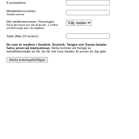
E-postadress:
Mobiltelefonnummer:
Svenskt nummer
Ditt medlemsnummer i föreningen
Det är det numret som står på din dörr, 1-3 siffror.
och det framgår även i din avgiftsavi.
Syfte (Max 20 tecken):
Du som är medlem i Sandvik, Svartvik, Tangen och Tranan betalar
halva priset på totalsumman.
Detta kommer att framgå av
bekräftelsemejlet du får. Du får inte hyra lokalen åt annan än dig själv.