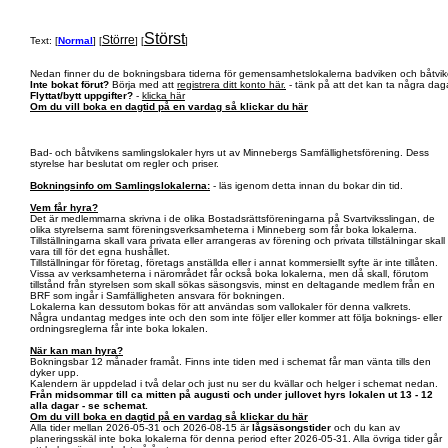
Störst
Större
Text: [
Normal
] [
] [
]
Nedan finner du de bokningsbara tiderna för gemensamhetslokalerna badviken och båtvik
Inte bokat förut?
Börja med att
registrera ditt konto här.
- tänk på att det kan ta några daga
Flyttat/bytt uppgifter?
-
klicka här
Om du vill boka en dagtid på en vardag så klickar du här
Bad- och båtvikens samlingslokaler hyrs ut av Minnebergs Samfällighetsförening. Dess
styrelse har beslutat om regler och priser.
Bokningsinfo om Samlingslokalerna:
- läs igenom detta innan du bokar din tid.
Vem får hyra?
Det är medlemmarna skrivna i de olika Bostadsrättsföreningarna på Svartviksslingan, de
olika styrelserna samt föreningsverksamheterna i Minneberg som får boka lokalerna.
Tillställningarna skall vara privata eller arrangeras av förening och privata tillstälningar skall
vara till för det egna hushållet.
Tillställningar för företag, företags anställda eller i annat kommersiellt syfte är inte tillåten.
Vissa av verksamheterna i närområdet får också boka lokalerna, men då skall, förutom
tillstånd från styrelsen som skall sökas säsongsvis, minst en deltagande medlem från en
BRF som ingår i Samfälligheten ansvara för bokningen.
Lokalerna kan dessutom bokas för att användas som vallokaler för denna valkrets.
Några undantag medges inte och den som inte följer eller kommer att följa boknings- eller
ordningsreglerna får inte boka lokalen.
När kan man hyra?
Bokningsbar 12 månader framåt. Finns inte tiden med i schemat får man vänta tills den
dyker upp.
Kalendern är uppdelad i två delar och just nu ser du kvällar och helger i schemat nedan.
Från midsommar till ca mitten på augusti och under jullovet hyrs lokalen ut 13 - 12
alla dagar - se schemat.
Om du vill boka en dagtid på en vardag så klickar du här
Alla tider mellan 2026-05-31 och 2026-08-15 är
lågsäsongstider
och du kan av
planeringsskäl inte boka lokalerna för denna period efter 2026-05-31. Alla övriga tider går