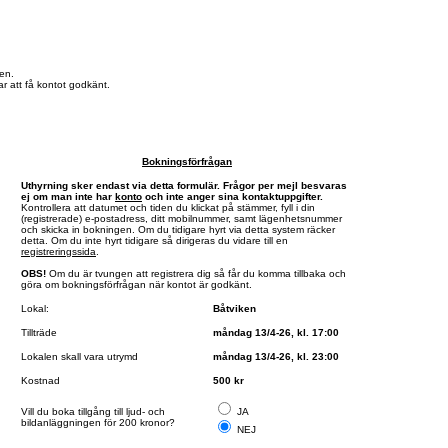
en.
r att få kontot godkänt.
Bokningsförfrågan
Uthyrning sker endast via detta formulär. Frågor per mejl besvaras
ej om man inte har
konto
och inte anger sina kontaktuppgifter.
Kontrollera att datumet och tiden du klickat på stämmer, fyll i din
(registrerade) e-postadress, ditt mobilnummer, samt lägenhetsnummer
och skicka in bokningen. Om du tidigare hyrt via detta system räcker
detta. Om du inte hyrt tidigare så dirigeras du vidare till en
registreringssida
.
OBS!
Om du är tvungen att registrera dig så får du komma tillbaka och
göra om bokningsförfrågan när kontot är godkänt.
Lokal:
Båtviken
Tillträde
måndag 13/4-26, kl. 17:00
Lokalen skall vara utrymd
måndag 13/4-26, kl. 23:00
Kostnad
500 kr
Vill du boka tillgång till ljud- och
JA
bildanläggningen för 200 kronor?
NEJ