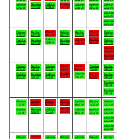
Badviken
Badviken
Badviken
Badviken
Badviken
Badviken
Båtviken
17/11-26
18/11-26
19/11-26
16/11-26
20/11-26
21/11-26
22/11-26
Badviken
22/11-26
Badviken
22/11-26
.
Båtviken
Båtviken
Båtviken
Båtviken
Båtviken
Båtviken
Båtviken
25/11-26
28/11-26
23/11-26
24/11-26
26/11-26
27/11-26
29/11-26
Badviken
Badviken
Badviken
Badviken
Badviken
Badviken
Båtviken
28/11-26
25/11-26
27/11-26
23/11-26
24/11-26
26/11-26
29/11-26
Badviken
29/11-26
Badviken
29/11-26
.
Båtviken
Båtviken
Båtviken
Båtviken
Båtviken
Båtviken
Båtviken
3/12-26
4/12-26
30/11-26
1/12-26
2/12-26
5/12-26
6/12-26
Badviken
Badviken
Badviken
Badviken
Badviken
Badviken
Båtviken
3/12-26
4/12-26
5/12-26
30/11-26
1/12-26
2/12-26
6/12-26
Badviken
6/12-26
Badviken
6/12-26
.
Båtviken
Båtviken
Båtviken
Båtviken
Båtviken
Båtviken
Båtviken
8/12-26
9/12-26
10/12-26
7/12-26
11/12-26
12/12-26
13/12-26
Badviken
Badviken
Badviken
Badviken
Badviken
Badviken
Båtviken
10/12-26
8/12-26
9/12-26
7/12-26
11/12-26
12/12-26
13/12-26
Badviken
13/12-26
Badviken
13/12-26
.
Båtviken
Båtviken
Båtviken
Båtviken
Båtviken
Båtviken
Båtviken