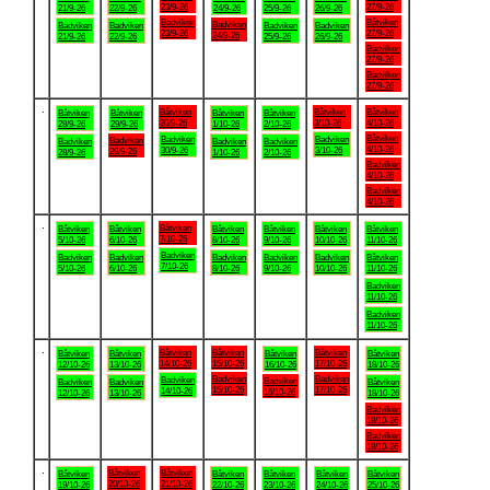
23/9-26
27/9-26
21/9-26
22/9-26
24/9-26
25/9-26
26/9-26
Badviken
Båtviken
Badviken
Badviken
Badviken
Badviken
Badviken
23/9-26
27/9-26
24/9-26
21/9-26
22/9-26
25/9-26
26/9-26
Badviken
27/9-26
Badviken
27/9-26
.
Båtviken
Båtviken
Båtviken
Båtviken
Båtviken
Båtviken
Båtviken
30/9-26
3/10-26
4/10-26
28/9-26
29/9-26
1/10-26
2/10-26
Båtviken
Badviken
Badviken
Badviken
Badviken
Badviken
Badviken
4/10-26
30/9-26
3/10-26
29/9-26
28/9-26
1/10-26
2/10-26
Badviken
4/10-26
Badviken
4/10-26
.
Båtviken
Båtviken
Båtviken
Båtviken
Båtviken
Båtviken
Båtviken
7/10-26
5/10-26
6/10-26
8/10-26
9/10-26
10/10-26
11/10-26
Badviken
Badviken
Badviken
Badviken
Badviken
Badviken
Båtviken
7/10-26
5/10-26
6/10-26
8/10-26
9/10-26
10/10-26
11/10-26
Badviken
11/10-26
Badviken
11/10-26
.
Båtviken
Båtviken
Båtviken
Båtviken
Båtviken
Båtviken
Båtviken
14/10-26
15/10-26
17/10-26
12/10-26
13/10-26
16/10-26
18/10-26
Badviken
Badviken
Badviken
Badviken
Badviken
Badviken
Båtviken
15/10-26
17/10-26
14/10-26
16/10-26
12/10-26
13/10-26
18/10-26
Badviken
18/10-26
Badviken
18/10-26
.
Båtviken
Båtviken
Båtviken
Båtviken
Båtviken
Båtviken
Båtviken
20/10-26
21/10-26
19/10-26
22/10-26
23/10-26
24/10-26
25/10-26