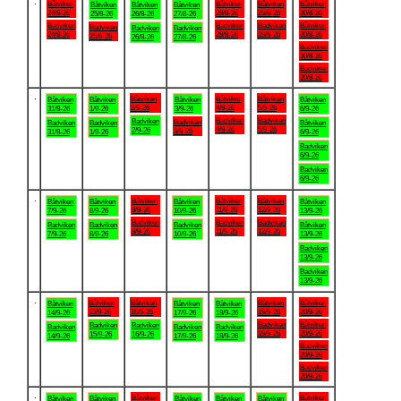
.
Båtviken
Båtviken
Båtviken
Båtviken
Båtviken
Båtviken
Båtviken
24/8-26
28/8-26
29/8-26
30/8-26
25/8-26
26/8-26
27/8-26
Badviken
Badviken
Badviken
Båtviken
Badviken
Badviken
Badviken
24/8-26
28/8-26
29/8-26
30/8-26
25/8-26
26/8-26
27/8-26
Badviken
30/8-26
Badviken
30/8-26
.
Båtviken
Båtviken
Båtviken
Båtviken
Båtviken
Båtviken
Båtviken
2/9-26
4/9-26
5/9-26
31/8-26
1/9-26
3/9-26
6/9-26
Badviken
Badviken
Badviken
Badviken
Badviken
Badviken
Båtviken
4/9-26
5/9-26
2/9-26
3/9-26
31/8-26
1/9-26
6/9-26
Badviken
6/9-26
Badviken
6/9-26
.
Båtviken
Båtviken
Båtviken
Båtviken
Båtviken
Båtviken
Båtviken
9/9-26
11/9-26
12/9-26
7/9-26
8/9-26
10/9-26
13/9-26
Badviken
Badviken
Badviken
Badviken
Badviken
Badviken
Båtviken
9/9-26
11/9-26
12/9-26
7/9-26
8/9-26
10/9-26
13/9-26
Badviken
13/9-26
Badviken
13/9-26
.
Båtviken
Båtviken
Båtviken
Båtviken
Båtviken
Båtviken
Båtviken
15/9-26
16/9-26
19/9-26
20/9-26
14/9-26
17/9-26
18/9-26
Badviken
Båtviken
Badviken
Badviken
Badviken
Badviken
Badviken
19/9-26
20/9-26
15/9-26
16/9-26
14/9-26
17/9-26
18/9-26
Badviken
20/9-26
Badviken
20/9-26
.
Båtviken
Båtviken
Båtviken
Båtviken
Båtviken
Båtviken
Båtviken