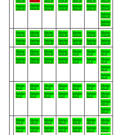
15/12-26
14/12-26
16/12-26
17/12-26
18/12-26
19/12-26
20/12-26
Badviken
Badviken
Badviken
Badviken
Badviken
Badviken
Båtviken
15/12-26
14/12-26
16/12-26
17/12-26
18/12-26
19/12-26
20/12-26
Badviken
20/12-26
Badviken
20/12-26
.
Båtviken
Båtviken
Båtviken
Båtviken
Båtviken
Båtviken
Båtviken
21/12-26
22/12-26
23/12-26
24/12-26
25/12-26
26/12-26
27/12-26
Badviken
Badviken
Badviken
Badviken
Badviken
Badviken
Badviken
21/12-26
22/12-26
23/12-26
24/12-26
25/12-26
26/12-26
27/12-26
.
Båtviken
Båtviken
Båtviken
Båtviken
Båtviken
Båtviken
Båtviken
28/12-26
29/12-26
30/12-26
31/12-26
1/1-27
2/1-27
3/1-27
Badviken
Badviken
Badviken
Badviken
Badviken
Badviken
Båtviken
28/12-26
29/12-26
30/12-26
31/12-26
1/1-27
2/1-27
3/1-27
Badviken
3/1-27
Badviken
3/1-27
.
Båtviken
Båtviken
Båtviken
Båtviken
Båtviken
Båtviken
Båtviken
4/1-27
5/1-27
6/1-27
7/1-27
8/1-27
9/1-27
10/1-27
Badviken
Badviken
Badviken
Badviken
Badviken
Badviken
Båtviken
4/1-27
5/1-27
6/1-27
7/1-27
8/1-27
9/1-27
10/1-27
Badviken
10/1-27
Badviken
10/1-27
.
Båtviken
Båtviken
Båtviken
Båtviken
Båtviken
Båtviken
Båtviken
11/1-27
12/1-27
13/1-27
14/1-27
15/1-27
16/1-27
17/1-27
Badviken
Badviken
Badviken
Badviken
Badviken
Badviken
Båtviken
11/1-27
12/1-27
13/1-27
14/1-27
15/1-27
16/1-27
17/1-27