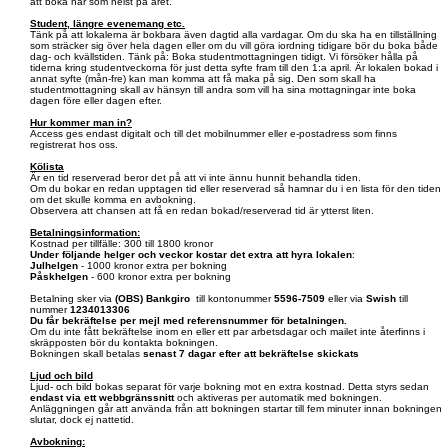
att boka när som helst på året.
Student, längre evenemang etc.
Tänk på att lokalerna är bokbara även dagtid alla vardagar. Om du ska ha en tillställning
som sträcker sig över hela dagen eller om du vill göra iordning tidigare bör du boka både
dag- och kvällstiden. Tänk på: Boka studentmottagningen tidigt. Vi försöker hålla på
tiderna kring studentveckorna för just detta syfte fram till den 1:a april. Är lokalen bokad i
annat syfte (mån-fre) kan man komma att få maka på sig. Den som skall ha
studentmottagning skall av hänsyn till andra som vill ha sina mottagningar inte boka
dagen före eller dagen efter.
Hur kommer man in?
Access ges endast digitalt och till det mobilnummer eller e-postadress som finns
registrerat hos oss.
Kölista
Är en tid reserverad beror det på att vi inte ännu hunnit behandla tiden.
Om du bokar en redan upptagen tid eller reserverad så hamnar du i en lista för den tiden
om det skulle komma en avbokning.
Observera att chansen att få en redan bokad/reserverad tid är ytterst liten.
Betalningsinformation:
Kostnad per tillfälle: 300 till 1800 kronor
Under följande helger och veckor kostar det extra att hyra lokalen
:
Julhelgen
- 1000 kronor extra per bokning
Påskhelgen
- 600 kronor extra per bokning
Betalning sker via
(OBS)
Bankgiro
till kontonummer
5596-7509
eller via
Swish
till
nummer
1234013306
Du får bekräftelse per mejl med referensnummer för betalningen.
Om du inte fått bekräftelse inom en eller ett par arbetsdagar och mailet inte återfinns i
skräpposten bör du kontakta bokningen.
Bokningen skall betalas
senast 7 dagar efter att bekräftelse skickats
Ljud och bild
Ljud- och bild bokas separat för varje bokning mot en extra kostnad. Detta styrs sedan
endast via ett webbgränssnitt
och aktiveras per automatik med bokningen.
Anläggningen går att använda från att bokningen startar till fem minuter innan bokningen
slutar, dock ej nattetid.
Avbokning: