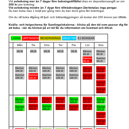
Vid
avbokning mer än 7 dagar före bokningstillfället
dras en depositionsavgift av om
200 kr
per bokning.
Vid avbokning mindre än 7 dygn före tillträdesdagen återbetalas inga pengar.
Du kan boka max 1 kväll per gång men du kan dock göra fler bokningar.
Om du vill boka tillgång till ljud- och bildanläggningen så kostar det 200 kronor per tillfälle.
Kvälls- och helgschema för Samlingslokalerna - klicka på den tid som passar dig för
att boka - när du klickat på en tid får du information om kostnad och tillval.
LEDIG
UPPTAGEN
RESERVERAD
VALD TID
EJ BOKBAR
Mån
Tis
Ons
Tor
Fre
Lör
Sön
.
3/8-26
4/8-26
5/8-26
6/8-26
7/8-26
Båtviken
Båtviken
8/8-26
9/8-26
Badviken
Badviken
8/8-26
9/8-26
.
Båtviken
Båtviken
Båtviken
Båtviken
Båtviken
Båtviken
Båtviken
10/8-26
11/8-26
12/8-26
13/8-26
14/8-26
15/8-26
16/8-26
Badviken
Badviken
Badviken
Badviken
Badviken
Badviken
Båtviken
10/8-26
11/8-26
12/8-26
13/8-26
14/8-26
15/8-26
16/8-26
Badviken
16/8-26
Badviken
16/8-26
.
Båtviken
Båtviken
Båtviken
Båtviken
Båtviken
Båtviken
Båtviken
18/8-26
19/8-26
20/8-26
22/8-26
17/8-26
21/8-26
23/8-26
Badviken
Badviken
Badviken
Badviken
Badviken
Badviken
Båtviken
18/8-26
20/8-26
22/8-26
19/8-26
21/8-26
17/8-26
23/8-26
Badviken
23/8-26
Badviken
23/8-26