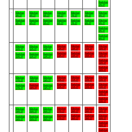
Badviken
2/5-27
.
Båtviken
Båtviken
Båtviken
Båtviken
Båtviken
Båtviken
Båtviken
3/5-27
4/5-27
5/5-27
6/5-27
7/5-27
8/5-27
9/5-27
Badviken
Badviken
Badviken
Badviken
Badviken
Badviken
Båtviken
3/5-27
4/5-27
5/5-27
6/5-27
7/5-27
8/5-27
9/5-27
Badviken
9/5-27
Badviken
9/5-27
.
Båtviken
Båtviken
Båtviken
Båtviken
Båtviken
Båtviken
Båtviken
13/5-27
14/5-27
15/5-27
16/5-27
10/5-27
11/5-27
12/5-27
Badviken
Badviken
Badviken
Båtviken
Badviken
Badviken
Badviken
13/5-27
14/5-27
15/5-27
16/5-27
10/5-27
11/5-27
12/5-27
Badviken
16/5-27
Badviken
16/5-27
.
Båtviken
Båtviken
Båtviken
Båtviken
Båtviken
Båtviken
Båtviken
20/5-27
21/5-27
22/5-27
23/5-27
17/5-27
18/5-27
19/5-27
Badviken
Badviken
Badviken
Båtviken
Badviken
Badviken
Badviken
20/5-27
21/5-27
22/5-27
23/5-27
18/5-27
17/5-27
19/5-27
Badviken
23/5-27
Badviken
23/5-27
.
Båtviken
Båtviken
Båtviken
Båtviken
Båtviken
Båtviken
Båtviken
27/5-27
28/5-27
29/5-27
30/5-27
24/5-27
25/5-27
26/5-27
Badviken
Badviken
Badviken
Båtviken
Badviken
Badviken
Badviken
27/5-27
28/5-27
29/5-27
30/5-27
24/5-27
25/5-27
26/5-27
Badviken
30/5-27
Badviken