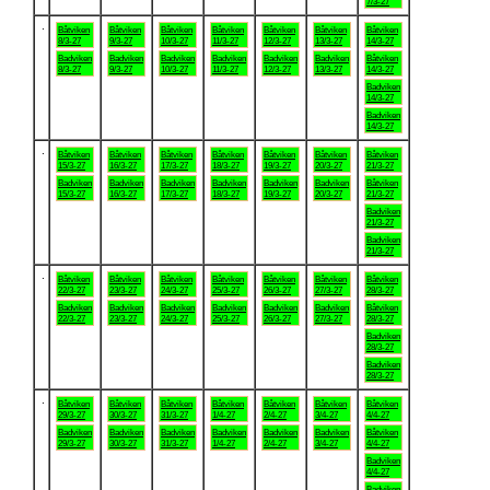
7/3-27
.
Båtviken
Båtviken
Båtviken
Båtviken
Båtviken
Båtviken
Båtviken
8/3-27
9/3-27
10/3-27
11/3-27
12/3-27
13/3-27
14/3-27
Badviken
Badviken
Badviken
Badviken
Badviken
Badviken
Båtviken
8/3-27
9/3-27
10/3-27
11/3-27
12/3-27
13/3-27
14/3-27
Badviken
14/3-27
Badviken
14/3-27
.
Båtviken
Båtviken
Båtviken
Båtviken
Båtviken
Båtviken
Båtviken
15/3-27
16/3-27
17/3-27
18/3-27
19/3-27
20/3-27
21/3-27
Badviken
Badviken
Badviken
Badviken
Badviken
Badviken
Båtviken
15/3-27
16/3-27
17/3-27
18/3-27
19/3-27
20/3-27
21/3-27
Badviken
21/3-27
Badviken
21/3-27
.
Båtviken
Båtviken
Båtviken
Båtviken
Båtviken
Båtviken
Båtviken
22/3-27
23/3-27
24/3-27
25/3-27
26/3-27
27/3-27
28/3-27
Badviken
Badviken
Badviken
Badviken
Badviken
Badviken
Båtviken
22/3-27
23/3-27
24/3-27
25/3-27
26/3-27
27/3-27
28/3-27
Badviken
28/3-27
Badviken
28/3-27
.
Båtviken
Båtviken
Båtviken
Båtviken
Båtviken
Båtviken
Båtviken
29/3-27
30/3-27
31/3-27
1/4-27
2/4-27
3/4-27
4/4-27
Badviken
Badviken
Badviken
Badviken
Badviken
Badviken
Båtviken
29/3-27
30/3-27
31/3-27
1/4-27
2/4-27
3/4-27
4/4-27
Badviken
4/4-27
Badviken