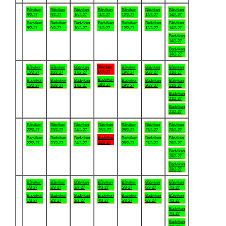
.
Båtviken
Båtviken
Båtviken
Båtviken
Båtviken
Båtviken
Båtviken
8/2-27
9/2-27
10/2-27
11/2-27
12/2-27
13/2-27
14/2-27
Badviken
Badviken
Badviken
Badviken
Badviken
Badviken
Båtviken
8/2-27
9/2-27
10/2-27
11/2-27
12/2-27
13/2-27
14/2-27
Badviken
14/2-27
Badviken
14/2-27
.
Båtviken
Båtviken
Båtviken
Båtviken
Båtviken
Båtviken
Båtviken
18/2-27
15/2-27
16/2-27
17/2-27
19/2-27
20/2-27
21/2-27
Badviken
Badviken
Badviken
Badviken
Badviken
Badviken
Båtviken
18/2-27
15/2-27
16/2-27
17/2-27
19/2-27
20/2-27
21/2-27
Badviken
21/2-27
Badviken
21/2-27
.
Båtviken
Båtviken
Båtviken
Båtviken
Båtviken
Båtviken
Båtviken
22/2-27
23/2-27
24/2-27
25/2-27
26/2-27
27/2-27
28/2-27
Badviken
Badviken
Badviken
Badviken
Badviken
Badviken
Båtviken
25/2-27
22/2-27
23/2-27
24/2-27
26/2-27
27/2-27
28/2-27
Badviken
28/2-27
Badviken
28/2-27
.
Båtviken
Båtviken
Båtviken
Båtviken
Båtviken
Båtviken
Båtviken
1/3-27
2/3-27
3/3-27
4/3-27
5/3-27
6/3-27
7/3-27
Badviken
Badviken
Badviken
Badviken
Badviken
Badviken
Båtviken
1/3-27
2/3-27
3/3-27
4/3-27
5/3-27
6/3-27
7/3-27
Badviken
7/3-27
Badviken