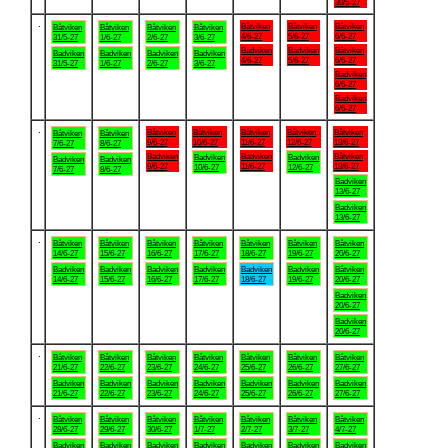
30/5-27
.
Båtviken
Båtviken
Båtviken
Båtviken
Båtviken
Båtviken
Båtviken
4/6-27
5/6-27
6/6-27
31/5-27
1/6-27
2/6-27
3/6-27
Badviken
Badviken
Båtviken
Badviken
Badviken
Badviken
Badviken
4/6-27
5/6-27
6/6-27
31/5-27
1/6-27
2/6-27
3/6-27
Badviken
6/6-27
Badviken
6/6-27
.
Båtviken
Båtviken
Båtviken
Båtviken
Båtviken
Båtviken
Båtviken
9/6-27
10/6-27
11/6-27
12/6-27
13/6-27
7/6-27
8/6-27
Badviken
Badviken
Båtviken
Badviken
Badviken
Badviken
Badviken
9/6-27
11/6-27
13/6-27
10/6-27
12/6-27
7/6-27
8/6-27
Badviken
13/6-27
Badviken
13/6-27
.
Båtviken
Båtviken
Båtviken
Båtviken
Båtviken
Båtviken
Båtviken
14/6-27
15/6-27
16/6-27
17/6-27
18/6-27
19/6-27
20/6-27
Badviken
Badviken
Badviken
Badviken
Badviken
Badviken
Båtviken
14/6-27
15/6-27
16/6-27
17/6-27
18/6-27
19/6-27
20/6-27
Badviken
20/6-27
Badviken
20/6-27
.
Båtviken
Båtviken
Båtviken
Båtviken
Båtviken
Båtviken
Båtviken
21/6-27
22/6-27
23/6-27
24/6-27
25/6-27
26/6-27
27/6-27
Badviken
Badviken
Badviken
Badviken
Badviken
Badviken
Badviken
21/6-27
22/6-27
23/6-27
24/6-27
25/6-27
26/6-27
27/6-27
.
Båtviken
Båtviken
Båtviken
Båtviken
Båtviken
Båtviken
Båtviken
28/6-27
29/6-27
30/6-27
1/7-27
2/7-27
3/7-27
4/7-27
Badviken
Badviken
Badviken
Badviken
Badviken
Badviken
Badviken