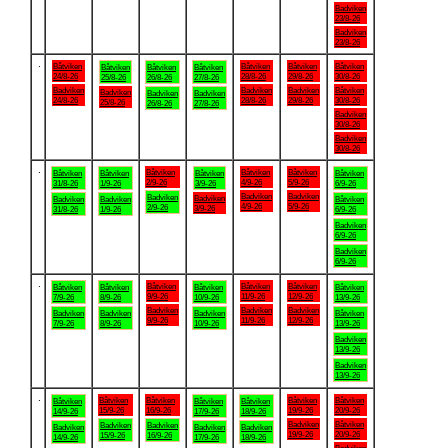
Badviken
23/8-26
Badviken
23/8-26
.
Båtviken
Båtviken
Båtviken
Båtviken
Båtviken
Båtviken
Båtviken
24/8-26
28/8-26
29/8-26
30/8-26
25/8-26
26/8-26
27/8-26
Badviken
Badviken
Badviken
Båtviken
Badviken
Badviken
Badviken
24/8-26
28/8-26
29/8-26
30/8-26
25/8-26
26/8-26
27/8-26
Badviken
30/8-26
Badviken
30/8-26
.
Båtviken
Båtviken
Båtviken
Båtviken
Båtviken
Båtviken
Båtviken
2/9-26
4/9-26
5/9-26
31/8-26
1/9-26
3/9-26
6/9-26
Badviken
Badviken
Badviken
Badviken
Badviken
Badviken
Båtviken
4/9-26
5/9-26
2/9-26
3/9-26
31/8-26
1/9-26
6/9-26
Badviken
6/9-26
Badviken
6/9-26
.
Båtviken
Båtviken
Båtviken
Båtviken
Båtviken
Båtviken
Båtviken
9/9-26
11/9-26
12/9-26
7/9-26
8/9-26
10/9-26
13/9-26
Badviken
Badviken
Badviken
Badviken
Badviken
Badviken
Båtviken
9/9-26
11/9-26
12/9-26
7/9-26
8/9-26
10/9-26
13/9-26
Badviken
13/9-26
Badviken
13/9-26
.
Båtviken
Båtviken
Båtviken
Båtviken
Båtviken
Båtviken
Båtviken
15/9-26
16/9-26
19/9-26
20/9-26
14/9-26
17/9-26
18/9-26
Badviken
Båtviken
Badviken
Badviken
Badviken
Badviken
Badviken
19/9-26
20/9-26
15/9-26
16/9-26
14/9-26
17/9-26
18/9-26