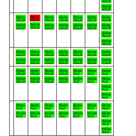
13/12-26
Badviken
13/12-26
.
Båtviken
Båtviken
Båtviken
Båtviken
Båtviken
Båtviken
Båtviken
15/12-26
14/12-26
16/12-26
17/12-26
18/12-26
19/12-26
20/12-26
Badviken
Badviken
Badviken
Badviken
Badviken
Badviken
Båtviken
15/12-26
14/12-26
16/12-26
17/12-26
18/12-26
19/12-26
20/12-26
Badviken
20/12-26
Badviken
20/12-26
.
Båtviken
Båtviken
Båtviken
Båtviken
Båtviken
Båtviken
Båtviken
21/12-26
22/12-26
23/12-26
24/12-26
25/12-26
26/12-26
27/12-26
Badviken
Badviken
Badviken
Badviken
Badviken
Badviken
Badviken
21/12-26
22/12-26
23/12-26
24/12-26
25/12-26
26/12-26
27/12-26
.
Båtviken
Båtviken
Båtviken
Båtviken
Båtviken
Båtviken
Båtviken
28/12-26
29/12-26
30/12-26
31/12-26
1/1-27
2/1-27
3/1-27
Badviken
Badviken
Badviken
Badviken
Badviken
Badviken
Båtviken
28/12-26
29/12-26
30/12-26
31/12-26
1/1-27
2/1-27
3/1-27
Badviken
3/1-27
Badviken
3/1-27
.
Båtviken
Båtviken
Båtviken
Båtviken
Båtviken
Båtviken
Båtviken
4/1-27
5/1-27
6/1-27
7/1-27
8/1-27
9/1-27
10/1-27
Badviken
Badviken
Badviken
Badviken
Badviken
Badviken
Båtviken
4/1-27
5/1-27
6/1-27
7/1-27
8/1-27
9/1-27
10/1-27
Badviken
10/1-27
Badviken
10/1-27