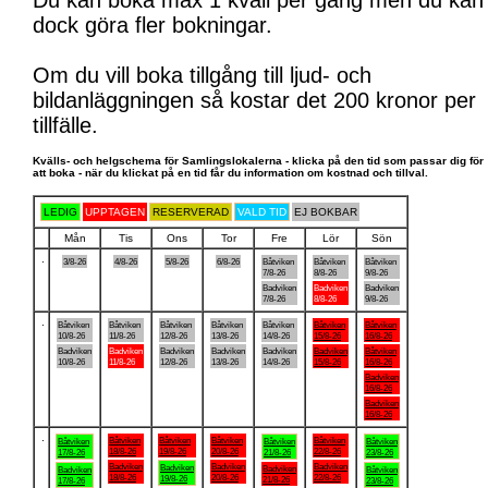
Du kan boka max 1 kväll per gång men du kan
dock göra fler bokningar.
Om du vill boka tillgång till ljud- och
bildanläggningen så kostar det 200 kronor per
tillfälle.
Kvälls- och helgschema för Samlingslokalerna - klicka på den tid som passar dig för
att boka - när du klickat på en tid får du information om kostnad och tillval.
LEDIG
UPPTAGEN
RESERVERAD
VALD TID
EJ BOKBAR
Mån
Tis
Ons
Tor
Fre
Lör
Sön
.
3/8-26
4/8-26
5/8-26
6/8-26
Båtviken
Båtviken
Båtviken
7/8-26
8/8-26
9/8-26
Badviken
Badviken
Badviken
7/8-26
8/8-26
9/8-26
.
Båtviken
Båtviken
Båtviken
Båtviken
Båtviken
Båtviken
Båtviken
10/8-26
11/8-26
12/8-26
13/8-26
14/8-26
15/8-26
16/8-26
Badviken
Badviken
Badviken
Badviken
Badviken
Badviken
Båtviken
10/8-26
11/8-26
12/8-26
13/8-26
14/8-26
15/8-26
16/8-26
Badviken
16/8-26
Badviken
16/8-26
.
Båtviken
Båtviken
Båtviken
Båtviken
Båtviken
Båtviken
Båtviken
18/8-26
19/8-26
20/8-26
22/8-26
17/8-26
21/8-26
23/8-26
Badviken
Badviken
Badviken
Badviken
Badviken
Badviken
Båtviken
18/8-26
20/8-26
22/8-26
19/8-26
21/8-26
17/8-26
23/8-26