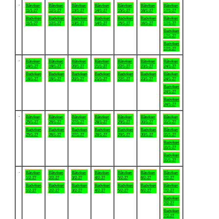
.
Båtviken
Båtviken
Båtviken
Båtviken
Båtviken
Båtviken
Båtviken
11/1-27
12/1-27
13/1-27
14/1-27
15/1-27
16/1-27
17/1-27
Badviken
Badviken
Badviken
Badviken
Badviken
Badviken
Båtviken
11/1-27
12/1-27
13/1-27
14/1-27
15/1-27
16/1-27
17/1-27
Badviken
17/1-27
Badviken
17/1-27
.
Båtviken
Båtviken
Båtviken
Båtviken
Båtviken
Båtviken
Båtviken
18/1-27
19/1-27
20/1-27
21/1-27
22/1-27
23/1-27
24/1-27
Badviken
Badviken
Badviken
Badviken
Badviken
Badviken
Båtviken
18/1-27
19/1-27
20/1-27
21/1-27
22/1-27
23/1-27
24/1-27
Badviken
24/1-27
Badviken
24/1-27
.
Båtviken
Båtviken
Båtviken
Båtviken
Båtviken
Båtviken
Båtviken
25/1-27
26/1-27
27/1-27
28/1-27
29/1-27
30/1-27
31/1-27
Badviken
Badviken
Badviken
Badviken
Badviken
Badviken
Båtviken
25/1-27
26/1-27
27/1-27
28/1-27
29/1-27
30/1-27
31/1-27
Badviken
31/1-27
Badviken
31/1-27
.
Båtviken
Båtviken
Båtviken
Båtviken
Båtviken
Båtviken
Båtviken
1/2-27
2/2-27
3/2-27
4/2-27
5/2-27
6/2-27
7/2-27
Badviken
Badviken
Badviken
Badviken
Badviken
Badviken
Båtviken
1/2-27
2/2-27
3/2-27
4/2-27
5/2-27
6/2-27
7/2-27
Badviken
7/2-27
Badviken
7/2-27