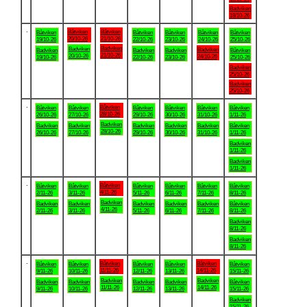
Badviken
18/10-26
.
Båtviken
Båtviken
Båtviken
Båtviken
Båtviken
Båtviken
Båtviken
20/10-26
21/10-26
19/10-26
22/10-26
23/10-26
24/10-26
25/10-26
Badviken
Badviken
Badviken
Badviken
Badviken
Badviken
Båtviken
21/10-26
20/10-26
24/10-26
19/10-26
22/10-26
23/10-26
25/10-26
Badviken
25/10-26
Badviken
25/10-26
.
Båtviken
Båtviken
Båtviken
Båtviken
Båtviken
Båtviken
Båtviken
28/10-26
26/10-26
27/10-26
29/10-26
30/10-26
31/10-26
1/11-26
Badviken
Badviken
Badviken
Badviken
Badviken
Badviken
Båtviken
28/10-26
26/10-26
27/10-26
29/10-26
30/10-26
31/10-26
1/11-26
Badviken
1/11-26
Badviken
1/11-26
.
Båtviken
Båtviken
Båtviken
Båtviken
Båtviken
Båtviken
Båtviken
4/11-26
2/11-26
3/11-26
5/11-26
6/11-26
7/11-26
8/11-26
Badviken
Badviken
Badviken
Badviken
Badviken
Badviken
Båtviken
4/11-26
2/11-26
3/11-26
5/11-26
6/11-26
7/11-26
8/11-26
Badviken
8/11-26
Badviken
8/11-26
.
Båtviken
Båtviken
Båtviken
Båtviken
Båtviken
Båtviken
Båtviken
11/11-26
14/11-26
9/11-26
10/11-26
12/11-26
13/11-26
15/11-26
Badviken
Badviken
Badviken
Badviken
Badviken
Badviken
Båtviken
11/11-26
14/11-26
9/11-26
10/11-26
12/11-26
13/11-26
15/11-26
Badviken
15/11-26