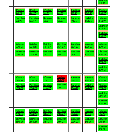
4/4-27
.
Båtviken
Båtviken
Båtviken
Båtviken
Båtviken
Båtviken
Båtviken
5/4-27
6/4-27
7/4-27
8/4-27
9/4-27
10/4-27
11/4-27
Badviken
Badviken
Badviken
Badviken
Badviken
Badviken
Båtviken
5/4-27
6/4-27
7/4-27
8/4-27
9/4-27
10/4-27
11/4-27
Badviken
11/4-27
Badviken
11/4-27
.
Båtviken
Båtviken
Båtviken
Båtviken
Båtviken
Båtviken
Båtviken
12/4-27
13/4-27
14/4-27
15/4-27
16/4-27
17/4-27
18/4-27
Badviken
Badviken
Badviken
Badviken
Badviken
Badviken
Båtviken
12/4-27
13/4-27
14/4-27
15/4-27
16/4-27
17/4-27
18/4-27
Badviken
18/4-27
Badviken
18/4-27
.
Båtviken
Båtviken
Båtviken
Båtviken
Båtviken
Båtviken
Båtviken
22/4-27
19/4-27
20/4-27
21/4-27
23/4-27
24/4-27
25/4-27
Badviken
Badviken
Badviken
Badviken
Badviken
Badviken
Båtviken
22/4-27
19/4-27
20/4-27
21/4-27
23/4-27
24/4-27
25/4-27
Badviken
25/4-27
Badviken
25/4-27
.
Båtviken
Båtviken
Båtviken
Båtviken
Båtviken
Båtviken
Båtviken
26/4-27
27/4-27
28/4-27
29/4-27
30/4-27
1/5-27
2/5-27
Badviken
Badviken
Badviken
Badviken
Badviken
Badviken
Båtviken
26/4-27
27/4-27
28/4-27
29/4-27
30/4-27
1/5-27
2/5-27
Badviken
2/5-27