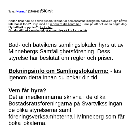
Störst
Större
Text: [
Normal
] [
] [
]
Nedan finner du de bokningsbara tiderna för gemensamhetslokalerna badviken och båtvik
Inte bokat förut?
Börja med att
registrera ditt konto här.
- tänk på att det kan ta några daga
Flyttat/bytt uppgifter?
-
klicka här
Om du vill boka en dagtid på en vardag så klickar du här
Bad- och båtvikens samlingslokaler hyrs ut av
Minnebergs Samfällighetsförening. Dess
styrelse har beslutat om regler och priser.
Bokningsinfo om Samlingslokalerna:
- läs
igenom detta innan du bokar din tid.
Vem får hyra?
Det är medlemmarna skrivna i de olika
Bostadsrättsföreningarna på Svartviksslingan,
de olika styrelserna samt
föreningsverksamheterna i Minneberg som får
boka lokalerna.