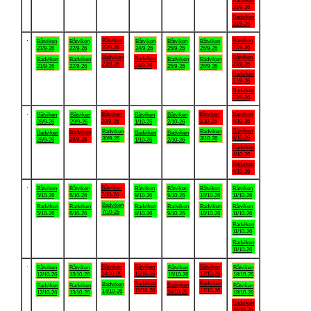
Badviken
20/9-26
Badviken
20/9-26
.
Båtviken
Båtviken
Båtviken
Båtviken
Båtviken
Båtviken
Båtviken
23/9-26
27/9-26
21/9-26
22/9-26
24/9-26
25/9-26
26/9-26
Badviken
Båtviken
Badviken
Badviken
Badviken
Badviken
Badviken
23/9-26
27/9-26
24/9-26
21/9-26
22/9-26
25/9-26
26/9-26
Badviken
27/9-26
Badviken
27/9-26
.
Båtviken
Båtviken
Båtviken
Båtviken
Båtviken
Båtviken
Båtviken
30/9-26
3/10-26
4/10-26
28/9-26
29/9-26
1/10-26
2/10-26
Båtviken
Badviken
Badviken
Badviken
Badviken
Badviken
Badviken
4/10-26
30/9-26
3/10-26
29/9-26
28/9-26
1/10-26
2/10-26
Badviken
4/10-26
Badviken
4/10-26
.
Båtviken
Båtviken
Båtviken
Båtviken
Båtviken
Båtviken
Båtviken
7/10-26
5/10-26
6/10-26
8/10-26
9/10-26
10/10-26
11/10-26
Badviken
Badviken
Badviken
Badviken
Badviken
Badviken
Båtviken
7/10-26
5/10-26
6/10-26
8/10-26
9/10-26
10/10-26
11/10-26
Badviken
11/10-26
Badviken
11/10-26
.
Båtviken
Båtviken
Båtviken
Båtviken
Båtviken
Båtviken
Båtviken
14/10-26
15/10-26
17/10-26
12/10-26
13/10-26
16/10-26
18/10-26
Badviken
Badviken
Badviken
Badviken
Badviken
Badviken
Båtviken
15/10-26
17/10-26
14/10-26
16/10-26
12/10-26
13/10-26
18/10-26
Badviken
18/10-26