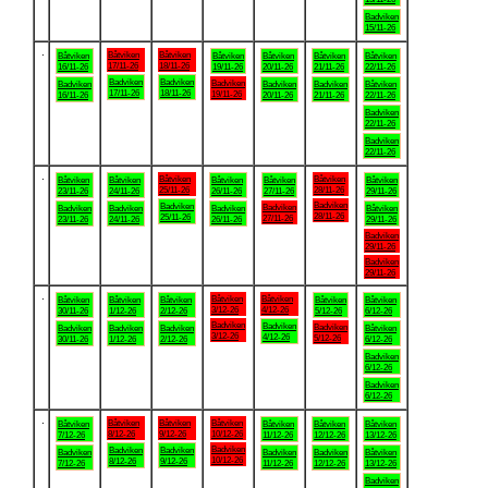
Badviken
15/11-26
.
Båtviken
Båtviken
Båtviken
Båtviken
Båtviken
Båtviken
Båtviken
17/11-26
18/11-26
16/11-26
19/11-26
20/11-26
21/11-26
22/11-26
Badviken
Badviken
Badviken
Badviken
Badviken
Badviken
Båtviken
17/11-26
18/11-26
19/11-26
16/11-26
20/11-26
21/11-26
22/11-26
Badviken
22/11-26
Badviken
22/11-26
.
Båtviken
Båtviken
Båtviken
Båtviken
Båtviken
Båtviken
Båtviken
25/11-26
28/11-26
23/11-26
24/11-26
26/11-26
27/11-26
29/11-26
Badviken
Badviken
Badviken
Badviken
Badviken
Badviken
Båtviken
28/11-26
25/11-26
27/11-26
23/11-26
24/11-26
26/11-26
29/11-26
Badviken
29/11-26
Badviken
29/11-26
.
Båtviken
Båtviken
Båtviken
Båtviken
Båtviken
Båtviken
Båtviken
3/12-26
4/12-26
30/11-26
1/12-26
2/12-26
5/12-26
6/12-26
Badviken
Badviken
Badviken
Badviken
Badviken
Badviken
Båtviken
3/12-26
4/12-26
5/12-26
30/11-26
1/12-26
2/12-26
6/12-26
Badviken
6/12-26
Badviken
6/12-26
.
Båtviken
Båtviken
Båtviken
Båtviken
Båtviken
Båtviken
Båtviken
8/12-26
9/12-26
10/12-26
7/12-26
11/12-26
12/12-26
13/12-26
Badviken
Badviken
Badviken
Badviken
Badviken
Badviken
Båtviken
10/12-26
8/12-26
9/12-26
7/12-26
11/12-26
12/12-26
13/12-26
Badviken