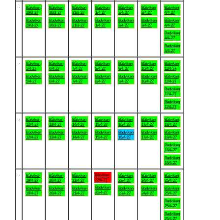
.
Båtviken
Båtviken
Båtviken
Båtviken
Båtviken
Båtviken
Båtviken
29/3-27
30/3-27
31/3-27
1/4-27
2/4-27
3/4-27
4/4-27
Badviken
Badviken
Badviken
Badviken
Badviken
Badviken
Båtviken
29/3-27
30/3-27
31/3-27
1/4-27
2/4-27
3/4-27
4/4-27
Badviken
4/4-27
Badviken
4/4-27
.
Båtviken
Båtviken
Båtviken
Båtviken
Båtviken
Båtviken
Båtviken
5/4-27
6/4-27
7/4-27
8/4-27
9/4-27
10/4-27
11/4-27
Badviken
Badviken
Badviken
Badviken
Badviken
Badviken
Båtviken
5/4-27
6/4-27
7/4-27
8/4-27
9/4-27
10/4-27
11/4-27
Badviken
11/4-27
Badviken
11/4-27
.
Båtviken
Båtviken
Båtviken
Båtviken
Båtviken
Båtviken
Båtviken
12/4-27
13/4-27
14/4-27
15/4-27
16/4-27
17/4-27
18/4-27
Badviken
Badviken
Badviken
Badviken
Badviken
Badviken
Båtviken
12/4-27
13/4-27
14/4-27
15/4-27
16/4-27
17/4-27
18/4-27
Badviken
18/4-27
Badviken
18/4-27
.
Båtviken
Båtviken
Båtviken
Båtviken
Båtviken
Båtviken
Båtviken
22/4-27
19/4-27
20/4-27
21/4-27
23/4-27
24/4-27
25/4-27
Badviken
Badviken
Badviken
Badviken
Badviken
Badviken
Båtviken
22/4-27
19/4-27
20/4-27
21/4-27
23/4-27
24/4-27
25/4-27
Badviken
25/4-27
Badviken
25/4-27