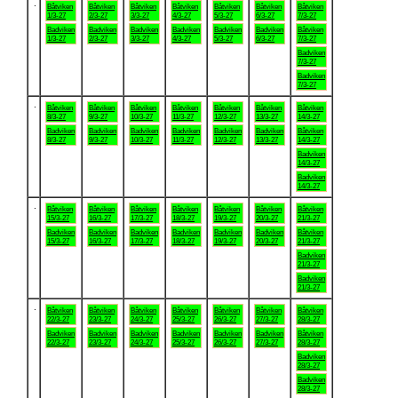
.
Båtviken
Båtviken
Båtviken
Båtviken
Båtviken
Båtviken
Båtviken
1/3-27
2/3-27
3/3-27
4/3-27
5/3-27
6/3-27
7/3-27
Badviken
Badviken
Badviken
Badviken
Badviken
Badviken
Båtviken
1/3-27
2/3-27
3/3-27
4/3-27
5/3-27
6/3-27
7/3-27
Badviken
7/3-27
Badviken
7/3-27
.
Båtviken
Båtviken
Båtviken
Båtviken
Båtviken
Båtviken
Båtviken
8/3-27
9/3-27
10/3-27
11/3-27
12/3-27
13/3-27
14/3-27
Badviken
Badviken
Badviken
Badviken
Badviken
Badviken
Båtviken
8/3-27
9/3-27
10/3-27
11/3-27
12/3-27
13/3-27
14/3-27
Badviken
14/3-27
Badviken
14/3-27
.
Båtviken
Båtviken
Båtviken
Båtviken
Båtviken
Båtviken
Båtviken
15/3-27
16/3-27
17/3-27
18/3-27
19/3-27
20/3-27
21/3-27
Badviken
Badviken
Badviken
Badviken
Badviken
Badviken
Båtviken
15/3-27
16/3-27
17/3-27
18/3-27
19/3-27
20/3-27
21/3-27
Badviken
21/3-27
Badviken
21/3-27
.
Båtviken
Båtviken
Båtviken
Båtviken
Båtviken
Båtviken
Båtviken
22/3-27
23/3-27
24/3-27
25/3-27
26/3-27
27/3-27
28/3-27
Badviken
Badviken
Badviken
Badviken
Badviken
Badviken
Båtviken
22/3-27
23/3-27
24/3-27
25/3-27
26/3-27
27/3-27
28/3-27
Badviken
28/3-27
Badviken
28/3-27