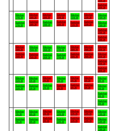
16/8-26
Badviken
16/8-26
.
Båtviken
Båtviken
Båtviken
Båtviken
Båtviken
Båtviken
Båtviken
18/8-26
19/8-26
20/8-26
22/8-26
17/8-26
21/8-26
23/8-26
Badviken
Badviken
Badviken
Badviken
Badviken
Badviken
Båtviken
18/8-26
20/8-26
22/8-26
19/8-26
21/8-26
17/8-26
23/8-26
Badviken
23/8-26
Badviken
23/8-26
.
Båtviken
Båtviken
Båtviken
Båtviken
Båtviken
Båtviken
Båtviken
24/8-26
28/8-26
29/8-26
30/8-26
25/8-26
26/8-26
27/8-26
Badviken
Badviken
Badviken
Båtviken
Badviken
Badviken
Badviken
24/8-26
28/8-26
29/8-26
30/8-26
25/8-26
26/8-26
27/8-26
Badviken
30/8-26
Badviken
30/8-26
.
Båtviken
Båtviken
Båtviken
Båtviken
Båtviken
Båtviken
Båtviken
2/9-26
4/9-26
5/9-26
31/8-26
1/9-26
3/9-26
6/9-26
Badviken
Badviken
Badviken
Badviken
Badviken
Badviken
Båtviken
4/9-26
5/9-26
2/9-26
3/9-26
31/8-26
1/9-26
6/9-26
Badviken
6/9-26
Badviken
6/9-26
.
Båtviken
Båtviken
Båtviken
Båtviken
Båtviken
Båtviken
Båtviken
9/9-26
11/9-26
12/9-26
7/9-26
8/9-26
10/9-26
13/9-26
Badviken
Badviken
Badviken
Badviken
Badviken
Badviken
Båtviken
9/9-26
11/9-26
12/9-26
7/9-26
8/9-26
10/9-26
13/9-26
Badviken
13/9-26