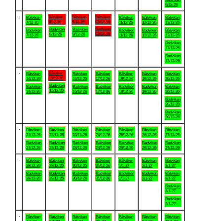
6/12-26
.
Båtviken
Båtviken
Båtviken
Båtviken
Båtviken
Båtviken
Båtviken
8/12-26
9/12-26
10/12-26
7/12-26
11/12-26
12/12-26
13/12-26
Badviken
Badviken
Badviken
Badviken
Badviken
Badviken
Båtviken
10/12-26
8/12-26
9/12-26
7/12-26
11/12-26
12/12-26
13/12-26
Badviken
13/12-26
Badviken
13/12-26
.
Båtviken
Båtviken
Båtviken
Båtviken
Båtviken
Båtviken
Båtviken
15/12-26
14/12-26
16/12-26
17/12-26
18/12-26
19/12-26
20/12-26
Badviken
Badviken
Badviken
Badviken
Badviken
Badviken
Båtviken
15/12-26
14/12-26
16/12-26
17/12-26
18/12-26
19/12-26
20/12-26
Badviken
20/12-26
Badviken
20/12-26
.
Båtviken
Båtviken
Båtviken
Båtviken
Båtviken
Båtviken
Båtviken
21/12-26
22/12-26
23/12-26
24/12-26
25/12-26
26/12-26
27/12-26
Badviken
Badviken
Badviken
Badviken
Badviken
Badviken
Badviken
21/12-26
22/12-26
23/12-26
24/12-26
25/12-26
26/12-26
27/12-26
.
Båtviken
Båtviken
Båtviken
Båtviken
Båtviken
Båtviken
Båtviken
28/12-26
29/12-26
30/12-26
31/12-26
1/1-27
2/1-27
3/1-27
Badviken
Badviken
Badviken
Badviken
Badviken
Badviken
Båtviken
28/12-26
29/12-26
30/12-26
31/12-26
1/1-27
2/1-27
3/1-27
Badviken
3/1-27
Badviken
3/1-27
.
Båtviken
Båtviken
Båtviken
Båtviken
Båtviken
Båtviken
Båtviken