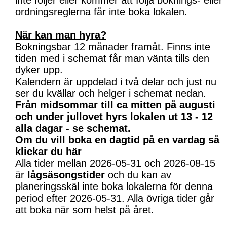
inte följer eller kommer att följa boknings- eller
ordningsreglerna får inte boka lokalen.
När kan man hyra?
Bokningsbar 12 månader framåt. Finns inte
tiden med i schemat får man vänta tills den
dyker upp.
Kalendern är uppdelad i två delar och just nu
ser du kvällar och helger i schemat nedan.
Från midsommar till ca mitten på augusti
och under jullovet hyrs lokalen ut 13 - 12
alla dagar - se schemat.
Om du vill boka en dagtid på en vardag så
klickar du här
Alla tider mellan 2026-05-31 och 2026-08-15
är
lågsäsongstider
och du kan av
planeringsskäl inte boka lokalerna för denna
period efter 2026-05-31. Alla övriga tider går
att boka när som helst på året.