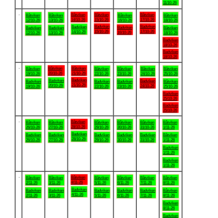
11/10-26
.
Båtviken
Båtviken
Båtviken
Båtviken
Båtviken
Båtviken
Båtviken
14/10-26
15/10-26
17/10-26
12/10-26
13/10-26
16/10-26
18/10-26
Badviken
Badviken
Badviken
Badviken
Badviken
Badviken
Båtviken
15/10-26
17/10-26
14/10-26
16/10-26
12/10-26
13/10-26
18/10-26
Badviken
18/10-26
Badviken
18/10-26
.
Båtviken
Båtviken
Båtviken
Båtviken
Båtviken
Båtviken
Båtviken
20/10-26
21/10-26
19/10-26
22/10-26
23/10-26
24/10-26
25/10-26
Badviken
Badviken
Badviken
Badviken
Badviken
Badviken
Båtviken
21/10-26
20/10-26
24/10-26
19/10-26
22/10-26
23/10-26
25/10-26
Badviken
25/10-26
Badviken
25/10-26
.
Båtviken
Båtviken
Båtviken
Båtviken
Båtviken
Båtviken
Båtviken
28/10-26
26/10-26
27/10-26
29/10-26
30/10-26
31/10-26
1/11-26
Badviken
Badviken
Badviken
Badviken
Badviken
Badviken
Båtviken
28/10-26
26/10-26
27/10-26
29/10-26
30/10-26
31/10-26
1/11-26
Badviken
1/11-26
Badviken
1/11-26
.
Båtviken
Båtviken
Båtviken
Båtviken
Båtviken
Båtviken
Båtviken
4/11-26
2/11-26
3/11-26
5/11-26
6/11-26
7/11-26
8/11-26
Badviken
Badviken
Badviken
Badviken
Badviken
Badviken
Båtviken
4/11-26
2/11-26
3/11-26
5/11-26
6/11-26
7/11-26
8/11-26
Badviken
8/11-26
Badviken