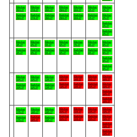
.
Båtviken
Båtviken
Båtviken
Båtviken
Båtviken
Båtviken
Båtviken
26/4-27
27/4-27
28/4-27
29/4-27
30/4-27
1/5-27
2/5-27
Badviken
Badviken
Badviken
Badviken
Badviken
Badviken
Båtviken
26/4-27
27/4-27
28/4-27
29/4-27
30/4-27
1/5-27
2/5-27
Badviken
2/5-27
Badviken
2/5-27
.
Båtviken
Båtviken
Båtviken
Båtviken
Båtviken
Båtviken
Båtviken
3/5-27
4/5-27
5/5-27
6/5-27
7/5-27
8/5-27
9/5-27
Badviken
Badviken
Badviken
Badviken
Badviken
Badviken
Båtviken
3/5-27
4/5-27
5/5-27
6/5-27
7/5-27
8/5-27
9/5-27
Badviken
9/5-27
Badviken
9/5-27
.
Båtviken
Båtviken
Båtviken
Båtviken
Båtviken
Båtviken
Båtviken
13/5-27
14/5-27
15/5-27
16/5-27
10/5-27
11/5-27
12/5-27
Badviken
Badviken
Badviken
Båtviken
Badviken
Badviken
Badviken
13/5-27
14/5-27
15/5-27
16/5-27
10/5-27
11/5-27
12/5-27
Badviken
16/5-27
Badviken
16/5-27
.
Båtviken
Båtviken
Båtviken
Båtviken
Båtviken
Båtviken
Båtviken
20/5-27
21/5-27
22/5-27
23/5-27
17/5-27
18/5-27
19/5-27
Badviken
Badviken
Badviken
Båtviken
Badviken
Badviken
Badviken
20/5-27
21/5-27
22/5-27
23/5-27
18/5-27
17/5-27
19/5-27
Badviken
23/5-27
Badviken
23/5-27