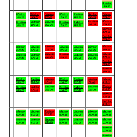
Badviken
13/9-26
.
Båtviken
Båtviken
Båtviken
Båtviken
Båtviken
Båtviken
Båtviken
15/9-26
16/9-26
19/9-26
20/9-26
14/9-26
17/9-26
18/9-26
Badviken
Båtviken
Badviken
Badviken
Badviken
Badviken
Badviken
19/9-26
20/9-26
15/9-26
16/9-26
14/9-26
17/9-26
18/9-26
Badviken
20/9-26
Badviken
20/9-26
.
Båtviken
Båtviken
Båtviken
Båtviken
Båtviken
Båtviken
Båtviken
23/9-26
27/9-26
21/9-26
22/9-26
24/9-26
25/9-26
26/9-26
Badviken
Båtviken
Badviken
Badviken
Badviken
Badviken
Badviken
23/9-26
27/9-26
24/9-26
21/9-26
22/9-26
25/9-26
26/9-26
Badviken
27/9-26
Badviken
27/9-26
.
Båtviken
Båtviken
Båtviken
Båtviken
Båtviken
Båtviken
Båtviken
30/9-26
3/10-26
4/10-26
28/9-26
29/9-26
1/10-26
2/10-26
Båtviken
Badviken
Badviken
Badviken
Badviken
Badviken
Badviken
4/10-26
30/9-26
3/10-26
29/9-26
28/9-26
1/10-26
2/10-26
Badviken
4/10-26
Badviken
4/10-26
.
Båtviken
Båtviken
Båtviken
Båtviken
Båtviken
Båtviken
Båtviken
7/10-26
5/10-26
6/10-26
8/10-26
9/10-26
10/10-26
11/10-26
Badviken
Badviken
Badviken
Badviken
Badviken
Badviken
Båtviken
7/10-26
5/10-26
6/10-26
8/10-26
9/10-26
10/10-26
11/10-26
Badviken
11/10-26
Badviken