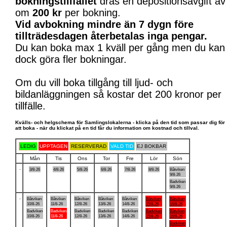
bokningstillfället
dras en depositionsavgift av
om
200 kr
per bokning.
Vid avbokning mindre än 7 dygn före
tillträdesdagen återbetalas inga pengar.
Du kan boka max 1 kväll per gång men du kan
dock göra fler bokningar.
Om du vill boka tillgång till ljud- och
bildanläggningen så kostar det 200 kronor per
tillfälle.
Kvälls- och helgschema för Samlingslokalerna - klicka på den tid som passar dig för
att boka - när du klickat på en tid får du information om kostnad och tillval.
LEDIG
UPPTAGEN
RESERVERAD
VALD TID
EJ BOKBAR
Mån
Tis
Ons
Tor
Fre
Lör
Sön
.
3/8-26
4/8-26
5/8-26
6/8-26
7/8-26
8/8-26
Båtviken
9/8-26
Badviken
9/8-26
.
Båtviken
Båtviken
Båtviken
Båtviken
Båtviken
Båtviken
Båtviken
10/8-26
11/8-26
12/8-26
13/8-26
14/8-26
15/8-26
16/8-26
Badviken
Badviken
Badviken
Badviken
Badviken
Badviken
Båtviken
10/8-26
11/8-26
12/8-26
13/8-26
14/8-26
15/8-26
16/8-26
Badviken