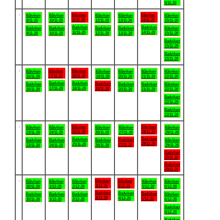
8/11-26
.
Båtviken
Båtviken
Båtviken
Båtviken
Båtviken
Båtviken
Båtviken
11/11-26
14/11-26
9/11-26
10/11-26
12/11-26
13/11-26
15/11-26
Badviken
Badviken
Badviken
Badviken
Badviken
Badviken
Båtviken
11/11-26
14/11-26
9/11-26
10/11-26
12/11-26
13/11-26
15/11-26
Badviken
15/11-26
Badviken
15/11-26
.
Båtviken
Båtviken
Båtviken
Båtviken
Båtviken
Båtviken
Båtviken
17/11-26
18/11-26
16/11-26
19/11-26
20/11-26
21/11-26
22/11-26
Badviken
Badviken
Badviken
Badviken
Badviken
Badviken
Båtviken
17/11-26
18/11-26
19/11-26
16/11-26
20/11-26
21/11-26
22/11-26
Badviken
22/11-26
Badviken
22/11-26
.
Båtviken
Båtviken
Båtviken
Båtviken
Båtviken
Båtviken
Båtviken
25/11-26
28/11-26
23/11-26
24/11-26
26/11-26
27/11-26
29/11-26
Badviken
Badviken
Badviken
Badviken
Badviken
Badviken
Båtviken
28/11-26
25/11-26
27/11-26
23/11-26
24/11-26
26/11-26
29/11-26
Badviken
29/11-26
Badviken
29/11-26
.
Båtviken
Båtviken
Båtviken
Båtviken
Båtviken
Båtviken
Båtviken
3/12-26
4/12-26
30/11-26
1/12-26
2/12-26
5/12-26
6/12-26
Badviken
Badviken
Badviken
Badviken
Badviken
Badviken
Båtviken
3/12-26
4/12-26
5/12-26
30/11-26
1/12-26
2/12-26
6/12-26
Badviken
6/12-26
Badviken