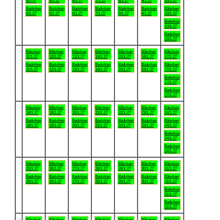
4/1-27
5/1-27
6/1-27
7/1-27
8/1-27
9/1-27
10/1-27
Badviken
Badviken
Badviken
Badviken
Badviken
Badviken
Båtviken
4/1-27
5/1-27
6/1-27
7/1-27
8/1-27
9/1-27
10/1-27
Badviken
10/1-27
Badviken
10/1-27
.
Båtviken
Båtviken
Båtviken
Båtviken
Båtviken
Båtviken
Båtviken
11/1-27
12/1-27
13/1-27
14/1-27
15/1-27
16/1-27
17/1-27
Badviken
Badviken
Badviken
Badviken
Badviken
Badviken
Båtviken
11/1-27
12/1-27
13/1-27
14/1-27
15/1-27
16/1-27
17/1-27
Badviken
17/1-27
Badviken
17/1-27
.
Båtviken
Båtviken
Båtviken
Båtviken
Båtviken
Båtviken
Båtviken
18/1-27
19/1-27
20/1-27
21/1-27
22/1-27
23/1-27
24/1-27
Badviken
Badviken
Badviken
Badviken
Badviken
Badviken
Båtviken
18/1-27
19/1-27
20/1-27
21/1-27
22/1-27
23/1-27
24/1-27
Badviken
24/1-27
Badviken
24/1-27
.
Båtviken
Båtviken
Båtviken
Båtviken
Båtviken
Båtviken
Båtviken
25/1-27
26/1-27
27/1-27
28/1-27
29/1-27
30/1-27
31/1-27
Badviken
Badviken
Badviken
Badviken
Badviken
Badviken
Båtviken
25/1-27
26/1-27
27/1-27
28/1-27
29/1-27
30/1-27
31/1-27
Badviken
31/1-27
Badviken
31/1-27
.
Båtviken
Båtviken
Båtviken
Båtviken
Båtviken
Båtviken
Båtviken