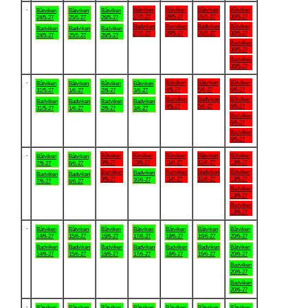
.
Båtviken
Båtviken
Båtviken
Båtviken
Båtviken
Båtviken
Båtviken
27/5-27
28/5-27
29/5-27
30/5-27
24/5-27
25/5-27
26/5-27
Badviken
Badviken
Badviken
Båtviken
Badviken
Badviken
Badviken
27/5-27
28/5-27
29/5-27
30/5-27
24/5-27
25/5-27
26/5-27
Badviken
30/5-27
Badviken
30/5-27
.
Båtviken
Båtviken
Båtviken
Båtviken
Båtviken
Båtviken
Båtviken
4/6-27
5/6-27
6/6-27
31/5-27
1/6-27
2/6-27
3/6-27
Badviken
Badviken
Båtviken
Badviken
Badviken
Badviken
Badviken
4/6-27
5/6-27
6/6-27
31/5-27
1/6-27
2/6-27
3/6-27
Badviken
6/6-27
Badviken
6/6-27
.
Båtviken
Båtviken
Båtviken
Båtviken
Båtviken
Båtviken
Båtviken
9/6-27
10/6-27
11/6-27
12/6-27
13/6-27
7/6-27
8/6-27
Badviken
Badviken
Badviken
Båtviken
Badviken
Badviken
Badviken
9/6-27
11/6-27
12/6-27
13/6-27
10/6-27
7/6-27
8/6-27
Badviken
13/6-27
Badviken
13/6-27
.
Båtviken
Båtviken
Båtviken
Båtviken
Båtviken
Båtviken
Båtviken
14/6-27
15/6-27
16/6-27
17/6-27
18/6-27
19/6-27
20/6-27
Badviken
Badviken
Badviken
Badviken
Badviken
Badviken
Båtviken
14/6-27
15/6-27
16/6-27
17/6-27
18/6-27
19/6-27
20/6-27
Badviken
20/6-27
Badviken
20/6-27
.
Båtviken
Båtviken
Båtviken
Båtviken
Båtviken
Båtviken
Båtviken