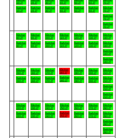
1/2-27
2/2-27
3/2-27
4/2-27
5/2-27
6/2-27
7/2-27
Badviken
Badviken
Badviken
Badviken
Badviken
Badviken
Båtviken
1/2-27
2/2-27
3/2-27
4/2-27
5/2-27
6/2-27
7/2-27
Badviken
7/2-27
Badviken
7/2-27
.
Båtviken
Båtviken
Båtviken
Båtviken
Båtviken
Båtviken
Båtviken
8/2-27
9/2-27
10/2-27
11/2-27
12/2-27
13/2-27
14/2-27
Badviken
Badviken
Badviken
Badviken
Badviken
Badviken
Båtviken
8/2-27
9/2-27
10/2-27
11/2-27
12/2-27
13/2-27
14/2-27
Badviken
14/2-27
Badviken
14/2-27
.
Båtviken
Båtviken
Båtviken
Båtviken
Båtviken
Båtviken
Båtviken
18/2-27
15/2-27
16/2-27
17/2-27
19/2-27
20/2-27
21/2-27
Badviken
Badviken
Badviken
Badviken
Badviken
Badviken
Båtviken
18/2-27
15/2-27
16/2-27
17/2-27
19/2-27
20/2-27
21/2-27
Badviken
21/2-27
Badviken
21/2-27
.
Båtviken
Båtviken
Båtviken
Båtviken
Båtviken
Båtviken
Båtviken
22/2-27
23/2-27
24/2-27
25/2-27
26/2-27
27/2-27
28/2-27
Badviken
Badviken
Badviken
Badviken
Badviken
Badviken
Båtviken
25/2-27
22/2-27
23/2-27
24/2-27
26/2-27
27/2-27
28/2-27
Badviken
28/2-27
Badviken
28/2-27