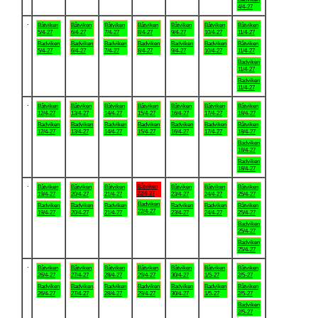
4/4-27
.
Båtviken
Båtviken
Båtviken
Båtviken
Båtviken
Båtviken
Båtviken
5/4-27
6/4-27
7/4-27
8/4-27
9/4-27
10/4-27
11/4-27
Badviken
Badviken
Badviken
Badviken
Badviken
Badviken
Båtviken
5/4-27
6/4-27
7/4-27
8/4-27
9/4-27
10/4-27
11/4-27
Badviken
11/4-27
Badviken
11/4-27
.
Båtviken
Båtviken
Båtviken
Båtviken
Båtviken
Båtviken
Båtviken
12/4-27
13/4-27
14/4-27
15/4-27
16/4-27
17/4-27
18/4-27
Badviken
Badviken
Badviken
Badviken
Badviken
Badviken
Båtviken
12/4-27
13/4-27
14/4-27
15/4-27
16/4-27
17/4-27
18/4-27
Badviken
18/4-27
Badviken
18/4-27
.
Båtviken
Båtviken
Båtviken
Båtviken
Båtviken
Båtviken
Båtviken
22/4-27
19/4-27
20/4-27
21/4-27
23/4-27
24/4-27
25/4-27
Badviken
Badviken
Badviken
Badviken
Badviken
Badviken
Båtviken
22/4-27
19/4-27
20/4-27
21/4-27
23/4-27
24/4-27
25/4-27
Badviken
25/4-27
Badviken
25/4-27
.
Båtviken
Båtviken
Båtviken
Båtviken
Båtviken
Båtviken
Båtviken
26/4-27
27/4-27
28/4-27
29/4-27
30/4-27
1/5-27
2/5-27
Badviken
Badviken
Badviken
Badviken
Badviken
Badviken
Båtviken
26/4-27
27/4-27
28/4-27
29/4-27
30/4-27
1/5-27
2/5-27
Badviken
2/5-27