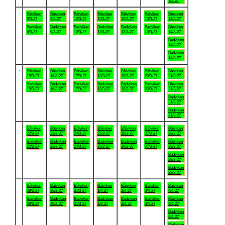
7/3-27
.
Båtviken
Båtviken
Båtviken
Båtviken
Båtviken
Båtviken
Båtviken
8/3-27
9/3-27
10/3-27
11/3-27
12/3-27
13/3-27
14/3-27
Badviken
Badviken
Badviken
Badviken
Badviken
Badviken
Båtviken
8/3-27
9/3-27
10/3-27
11/3-27
12/3-27
13/3-27
14/3-27
Badviken
14/3-27
Badviken
14/3-27
.
Båtviken
Båtviken
Båtviken
Båtviken
Båtviken
Båtviken
Båtviken
15/3-27
16/3-27
17/3-27
18/3-27
19/3-27
20/3-27
21/3-27
Badviken
Badviken
Badviken
Badviken
Badviken
Badviken
Båtviken
15/3-27
16/3-27
17/3-27
18/3-27
19/3-27
20/3-27
21/3-27
Badviken
21/3-27
Badviken
21/3-27
.
Båtviken
Båtviken
Båtviken
Båtviken
Båtviken
Båtviken
Båtviken
22/3-27
23/3-27
24/3-27
25/3-27
26/3-27
27/3-27
28/3-27
Badviken
Badviken
Badviken
Badviken
Badviken
Badviken
Båtviken
22/3-27
23/3-27
24/3-27
25/3-27
26/3-27
27/3-27
28/3-27
Badviken
28/3-27
Badviken
28/3-27
.
Båtviken
Båtviken
Båtviken
Båtviken
Båtviken
Båtviken
Båtviken
29/3-27
30/3-27
31/3-27
1/4-27
2/4-27
3/4-27
4/4-27
Badviken
Badviken
Badviken
Badviken
Badviken
Badviken
Båtviken
29/3-27
30/3-27
31/3-27
1/4-27
2/4-27
3/4-27
4/4-27
Badviken
4/4-27
Badviken