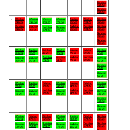
Badviken
23/8-26
Badviken
23/8-26
.
Båtviken
Båtviken
Båtviken
Båtviken
Båtviken
Båtviken
Båtviken
24/8-26
28/8-26
29/8-26
30/8-26
25/8-26
26/8-26
27/8-26
Badviken
Badviken
Badviken
Båtviken
Badviken
Badviken
Badviken
24/8-26
28/8-26
29/8-26
30/8-26
25/8-26
26/8-26
27/8-26
Badviken
30/8-26
Badviken
30/8-26
.
Båtviken
Båtviken
Båtviken
Båtviken
Båtviken
Båtviken
Båtviken
2/9-26
4/9-26
5/9-26
31/8-26
1/9-26
3/9-26
6/9-26
Badviken
Badviken
Badviken
Badviken
Badviken
Badviken
Båtviken
4/9-26
5/9-26
2/9-26
3/9-26
31/8-26
1/9-26
6/9-26
Badviken
6/9-26
Badviken
6/9-26
.
Båtviken
Båtviken
Båtviken
Båtviken
Båtviken
Båtviken
Båtviken
9/9-26
11/9-26
12/9-26
7/9-26
8/9-26
10/9-26
13/9-26
Badviken
Badviken
Badviken
Badviken
Badviken
Badviken
Båtviken
9/9-26
11/9-26
12/9-26
7/9-26
8/9-26
10/9-26
13/9-26
Badviken
13/9-26
Badviken
13/9-26
.
Båtviken
Båtviken
Båtviken
Båtviken
Båtviken
Båtviken
Båtviken
15/9-26
16/9-26
19/9-26
20/9-26
14/9-26
17/9-26
18/9-26
Badviken
Båtviken
Badviken
Badviken
Badviken
Badviken
Badviken
19/9-26
20/9-26
15/9-26
16/9-26
14/9-26
17/9-26
18/9-26