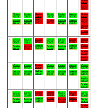
Badviken
20/9-26
Badviken
20/9-26
.
Båtviken
Båtviken
Båtviken
Båtviken
Båtviken
Båtviken
Båtviken
23/9-26
27/9-26
21/9-26
22/9-26
24/9-26
25/9-26
26/9-26
Badviken
Båtviken
Badviken
Badviken
Badviken
Badviken
Badviken
23/9-26
27/9-26
24/9-26
21/9-26
22/9-26
25/9-26
26/9-26
Badviken
27/9-26
Badviken
27/9-26
.
Båtviken
Båtviken
Båtviken
Båtviken
Båtviken
Båtviken
Båtviken
30/9-26
3/10-26
4/10-26
28/9-26
29/9-26
1/10-26
2/10-26
Båtviken
Badviken
Badviken
Badviken
Badviken
Badviken
Badviken
4/10-26
30/9-26
3/10-26
29/9-26
28/9-26
1/10-26
2/10-26
Badviken
4/10-26
Badviken
4/10-26
.
Båtviken
Båtviken
Båtviken
Båtviken
Båtviken
Båtviken
Båtviken
7/10-26
5/10-26
6/10-26
8/10-26
9/10-26
10/10-26
11/10-26
Badviken
Badviken
Badviken
Badviken
Badviken
Badviken
Båtviken
7/10-26
5/10-26
6/10-26
8/10-26
9/10-26
10/10-26
11/10-26
Badviken
11/10-26
Badviken
11/10-26
.
Båtviken
Båtviken
Båtviken
Båtviken
Båtviken
Båtviken
Båtviken
14/10-26
15/10-26
17/10-26
12/10-26
13/10-26
16/10-26
18/10-26
Badviken
Badviken
Badviken
Badviken
Badviken
Badviken
Båtviken
15/10-26
17/10-26
14/10-26
16/10-26
12/10-26
13/10-26
18/10-26
Badviken
18/10-26