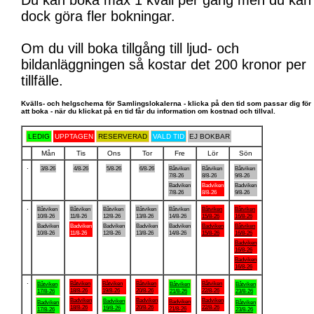
Du kan boka max 1 kväll per gång men du kan
dock göra fler bokningar.
Om du vill boka tillgång till ljud- och
bildanläggningen så kostar det 200 kronor per
tillfälle.
Kvälls- och helgschema för Samlingslokalerna - klicka på den tid som passar dig för
att boka - när du klickat på en tid får du information om kostnad och tillval.
LEDIG
UPPTAGEN
RESERVERAD
VALD TID
EJ BOKBAR
Mån
Tis
Ons
Tor
Fre
Lör
Sön
.
3/8-26
4/8-26
5/8-26
6/8-26
Båtviken
Båtviken
Båtviken
7/8-26
8/8-26
9/8-26
Badviken
Badviken
Badviken
7/8-26
8/8-26
9/8-26
.
Båtviken
Båtviken
Båtviken
Båtviken
Båtviken
Båtviken
Båtviken
10/8-26
11/8-26
12/8-26
13/8-26
14/8-26
15/8-26
16/8-26
Badviken
Badviken
Badviken
Badviken
Badviken
Badviken
Båtviken
10/8-26
11/8-26
12/8-26
13/8-26
14/8-26
15/8-26
16/8-26
Badviken
16/8-26
Badviken
16/8-26
.
Båtviken
Båtviken
Båtviken
Båtviken
Båtviken
Båtviken
Båtviken
18/8-26
19/8-26
20/8-26
22/8-26
17/8-26
21/8-26
23/8-26
Badviken
Badviken
Badviken
Badviken
Badviken
Badviken
Båtviken
18/8-26
20/8-26
22/8-26
19/8-26
21/8-26
17/8-26
23/8-26