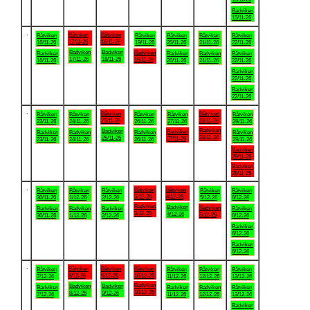
Badviken
15/11-26
.
Båtviken
Båtviken
Båtviken
Båtviken
Båtviken
Båtviken
Båtviken
17/11-26
18/11-26
16/11-26
19/11-26
20/11-26
21/11-26
22/11-26
Badviken
Badviken
Badviken
Badviken
Badviken
Badviken
Båtviken
17/11-26
18/11-26
19/11-26
16/11-26
20/11-26
21/11-26
22/11-26
Badviken
22/11-26
Badviken
22/11-26
.
Båtviken
Båtviken
Båtviken
Båtviken
Båtviken
Båtviken
Båtviken
25/11-26
28/11-26
23/11-26
24/11-26
26/11-26
27/11-26
29/11-26
Badviken
Badviken
Badviken
Badviken
Badviken
Badviken
Båtviken
28/11-26
25/11-26
27/11-26
23/11-26
24/11-26
26/11-26
29/11-26
Badviken
29/11-26
Badviken
29/11-26
.
Båtviken
Båtviken
Båtviken
Båtviken
Båtviken
Båtviken
Båtviken
3/12-26
4/12-26
30/11-26
1/12-26
2/12-26
5/12-26
6/12-26
Badviken
Badviken
Badviken
Badviken
Badviken
Badviken
Båtviken
3/12-26
4/12-26
5/12-26
30/11-26
1/12-26
2/12-26
6/12-26
Badviken
6/12-26
Badviken
6/12-26
.
Båtviken
Båtviken
Båtviken
Båtviken
Båtviken
Båtviken
Båtviken
8/12-26
9/12-26
10/12-26
7/12-26
11/12-26
12/12-26
13/12-26
Badviken
Badviken
Badviken
Badviken
Badviken
Badviken
Båtviken
10/12-26
8/12-26
9/12-26
7/12-26
11/12-26
12/12-26
13/12-26
Badviken