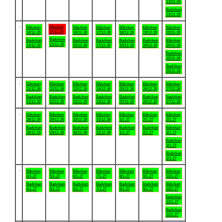
13/12-26
Badviken
13/12-26
.
Båtviken
Båtviken
Båtviken
Båtviken
Båtviken
Båtviken
Båtviken
15/12-26
14/12-26
16/12-26
17/12-26
18/12-26
19/12-26
20/12-26
Badviken
Badviken
Badviken
Badviken
Badviken
Badviken
Båtviken
15/12-26
14/12-26
16/12-26
17/12-26
18/12-26
19/12-26
20/12-26
Badviken
20/12-26
Badviken
20/12-26
.
Båtviken
Båtviken
Båtviken
Båtviken
Båtviken
Båtviken
Båtviken
21/12-26
22/12-26
23/12-26
24/12-26
25/12-26
26/12-26
27/12-26
Badviken
Badviken
Badviken
Badviken
Badviken
Badviken
Badviken
21/12-26
22/12-26
23/12-26
24/12-26
25/12-26
26/12-26
27/12-26
.
Båtviken
Båtviken
Båtviken
Båtviken
Båtviken
Båtviken
Båtviken
28/12-26
29/12-26
30/12-26
31/12-26
1/1-27
2/1-27
3/1-27
Badviken
Badviken
Badviken
Badviken
Badviken
Badviken
Båtviken
28/12-26
29/12-26
30/12-26
31/12-26
1/1-27
2/1-27
3/1-27
Badviken
3/1-27
Badviken
3/1-27
.
Båtviken
Båtviken
Båtviken
Båtviken
Båtviken
Båtviken
Båtviken
4/1-27
5/1-27
6/1-27
7/1-27
8/1-27
9/1-27
10/1-27
Badviken
Badviken
Badviken
Badviken
Badviken
Badviken
Båtviken
4/1-27
5/1-27
6/1-27
7/1-27
8/1-27
9/1-27
10/1-27
Badviken
10/1-27
Badviken
10/1-27