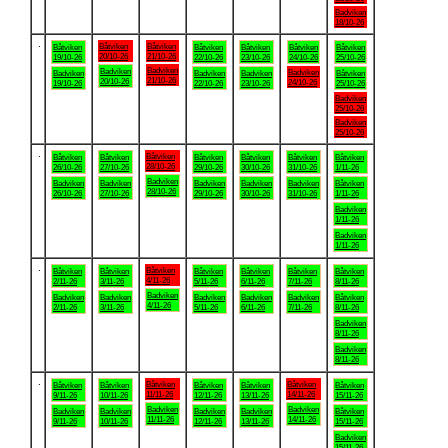
Badviken
18/10-26
.
Båtviken
Båtviken
Båtviken
Båtviken
Båtviken
Båtviken
Båtviken
20/10-26
21/10-26
19/10-26
22/10-26
23/10-26
24/10-26
25/10-26
Badviken
Badviken
Badviken
Badviken
Badviken
Badviken
Båtviken
21/10-26
20/10-26
24/10-26
19/10-26
22/10-26
23/10-26
25/10-26
Badviken
25/10-26
Badviken
25/10-26
.
Båtviken
Båtviken
Båtviken
Båtviken
Båtviken
Båtviken
Båtviken
28/10-26
26/10-26
27/10-26
29/10-26
30/10-26
31/10-26
1/11-26
Badviken
Badviken
Badviken
Badviken
Badviken
Badviken
Båtviken
28/10-26
26/10-26
27/10-26
29/10-26
30/10-26
31/10-26
1/11-26
Badviken
1/11-26
Badviken
1/11-26
.
Båtviken
Båtviken
Båtviken
Båtviken
Båtviken
Båtviken
Båtviken
4/11-26
2/11-26
3/11-26
5/11-26
6/11-26
7/11-26
8/11-26
Badviken
Badviken
Badviken
Badviken
Badviken
Badviken
Båtviken
4/11-26
2/11-26
3/11-26
5/11-26
6/11-26
7/11-26
8/11-26
Badviken
8/11-26
Badviken
8/11-26
.
Båtviken
Båtviken
Båtviken
Båtviken
Båtviken
Båtviken
Båtviken
11/11-26
14/11-26
9/11-26
10/11-26
12/11-26
13/11-26
15/11-26
Badviken
Badviken
Badviken
Badviken
Badviken
Badviken
Båtviken
11/11-26
14/11-26
9/11-26
10/11-26
12/11-26
13/11-26
15/11-26
Badviken
15/11-26