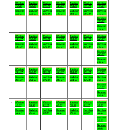
.
Båtviken
Båtviken
Båtviken
Båtviken
Båtviken
Båtviken
Båtviken
11/1-27
12/1-27
13/1-27
14/1-27
15/1-27
16/1-27
17/1-27
Badviken
Badviken
Badviken
Badviken
Badviken
Badviken
Båtviken
11/1-27
12/1-27
13/1-27
14/1-27
15/1-27
16/1-27
17/1-27
Badviken
17/1-27
Badviken
17/1-27
.
Båtviken
Båtviken
Båtviken
Båtviken
Båtviken
Båtviken
Båtviken
18/1-27
19/1-27
20/1-27
21/1-27
22/1-27
23/1-27
24/1-27
Badviken
Badviken
Badviken
Badviken
Badviken
Badviken
Båtviken
18/1-27
19/1-27
20/1-27
21/1-27
22/1-27
23/1-27
24/1-27
Badviken
24/1-27
Badviken
24/1-27
.
Båtviken
Båtviken
Båtviken
Båtviken
Båtviken
Båtviken
Båtviken
25/1-27
26/1-27
27/1-27
28/1-27
29/1-27
30/1-27
31/1-27
Badviken
Badviken
Badviken
Badviken
Badviken
Badviken
Båtviken
25/1-27
26/1-27
27/1-27
28/1-27
29/1-27
30/1-27
31/1-27
Badviken
31/1-27
Badviken
31/1-27
.
Båtviken
Båtviken
Båtviken
Båtviken
Båtviken
Båtviken
Båtviken
1/2-27
2/2-27
3/2-27
4/2-27
5/2-27
6/2-27
7/2-27
Badviken
Badviken
Badviken
Badviken
Badviken
Badviken
Båtviken
1/2-27
2/2-27
3/2-27
4/2-27
5/2-27
6/2-27
7/2-27
Badviken
7/2-27
Badviken
7/2-27