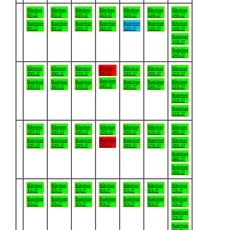
.
Båtviken
Båtviken
Båtviken
Båtviken
Båtviken
Båtviken
Båtviken
8/2-27
9/2-27
10/2-27
11/2-27
12/2-27
13/2-27
14/2-27
Badviken
Badviken
Badviken
Badviken
Badviken
Badviken
Båtviken
8/2-27
9/2-27
10/2-27
11/2-27
12/2-27
13/2-27
14/2-27
Badviken
14/2-27
Badviken
14/2-27
.
Båtviken
Båtviken
Båtviken
Båtviken
Båtviken
Båtviken
Båtviken
18/2-27
15/2-27
16/2-27
17/2-27
19/2-27
20/2-27
21/2-27
Badviken
Badviken
Badviken
Badviken
Badviken
Badviken
Båtviken
18/2-27
15/2-27
16/2-27
17/2-27
19/2-27
20/2-27
21/2-27
Badviken
21/2-27
Badviken
21/2-27
.
Båtviken
Båtviken
Båtviken
Båtviken
Båtviken
Båtviken
Båtviken
22/2-27
23/2-27
24/2-27
25/2-27
26/2-27
27/2-27
28/2-27
Badviken
Badviken
Badviken
Badviken
Badviken
Badviken
Båtviken
25/2-27
22/2-27
23/2-27
24/2-27
26/2-27
27/2-27
28/2-27
Badviken
28/2-27
Badviken
28/2-27
.
Båtviken
Båtviken
Båtviken
Båtviken
Båtviken
Båtviken
Båtviken
1/3-27
2/3-27
3/3-27
4/3-27
5/3-27
6/3-27
7/3-27
Badviken
Badviken
Badviken
Badviken
Badviken
Badviken
Båtviken
1/3-27
2/3-27
3/3-27
4/3-27
5/3-27
6/3-27
7/3-27
Badviken
7/3-27
Badviken