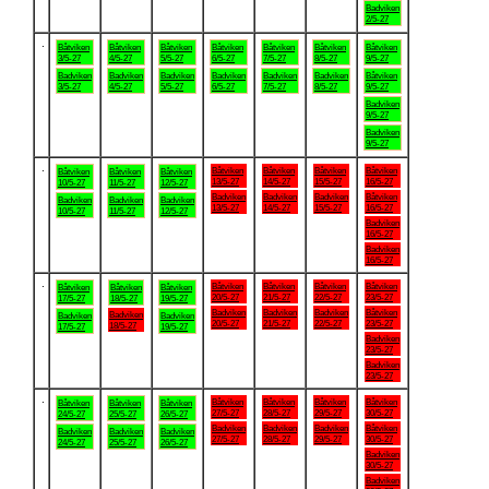
Badviken
2/5-27
.
Båtviken
Båtviken
Båtviken
Båtviken
Båtviken
Båtviken
Båtviken
3/5-27
4/5-27
5/5-27
6/5-27
7/5-27
8/5-27
9/5-27
Badviken
Badviken
Badviken
Badviken
Badviken
Badviken
Båtviken
3/5-27
4/5-27
5/5-27
6/5-27
7/5-27
8/5-27
9/5-27
Badviken
9/5-27
Badviken
9/5-27
.
Båtviken
Båtviken
Båtviken
Båtviken
Båtviken
Båtviken
Båtviken
13/5-27
14/5-27
15/5-27
16/5-27
10/5-27
11/5-27
12/5-27
Badviken
Badviken
Badviken
Båtviken
Badviken
Badviken
Badviken
13/5-27
14/5-27
15/5-27
16/5-27
10/5-27
11/5-27
12/5-27
Badviken
16/5-27
Badviken
16/5-27
.
Båtviken
Båtviken
Båtviken
Båtviken
Båtviken
Båtviken
Båtviken
20/5-27
21/5-27
22/5-27
23/5-27
17/5-27
18/5-27
19/5-27
Badviken
Badviken
Badviken
Båtviken
Badviken
Badviken
Badviken
20/5-27
21/5-27
22/5-27
23/5-27
18/5-27
17/5-27
19/5-27
Badviken
23/5-27
Badviken
23/5-27
.
Båtviken
Båtviken
Båtviken
Båtviken
Båtviken
Båtviken
Båtviken
27/5-27
28/5-27
29/5-27
30/5-27
24/5-27
25/5-27
26/5-27
Badviken
Badviken
Badviken
Båtviken
Badviken
Badviken
Badviken
27/5-27
28/5-27
29/5-27
30/5-27
24/5-27
25/5-27
26/5-27
Badviken
30/5-27
Badviken