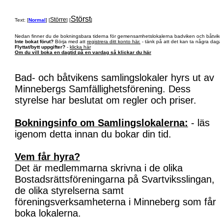
Störst
Större
Text: [
Normal
] [
] [
]
Nedan finner du de bokningsbara tiderna för gemensamhetslokalerna badviken och båtvik
Inte bokat förut?
Börja med att
registrera ditt konto här.
- tänk på att det kan ta några daga
Flyttat/bytt uppgifter?
-
klicka här
Om du vill boka en dagtid på en vardag så klickar du här
Bad- och båtvikens samlingslokaler hyrs ut av
Minnebergs Samfällighetsförening. Dess
styrelse har beslutat om regler och priser.
Bokningsinfo om Samlingslokalerna:
- läs
igenom detta innan du bokar din tid.
Vem får hyra?
Det är medlemmarna skrivna i de olika
Bostadsrättsföreningarna på Svartviksslingan,
de olika styrelserna samt
föreningsverksamheterna i Minneberg som får
boka lokalerna.