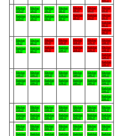
30/5-27
.
Båtviken
Båtviken
Båtviken
Båtviken
Båtviken
Båtviken
Båtviken
4/6-27
5/6-27
6/6-27
31/5-27
1/6-27
2/6-27
3/6-27
Badviken
Badviken
Båtviken
Badviken
Badviken
Badviken
Badviken
4/6-27
5/6-27
6/6-27
31/5-27
1/6-27
2/6-27
3/6-27
Badviken
6/6-27
Badviken
6/6-27
.
Båtviken
Båtviken
Båtviken
Båtviken
Båtviken
Båtviken
Båtviken
9/6-27
10/6-27
11/6-27
12/6-27
13/6-27
7/6-27
8/6-27
Badviken
Badviken
Badviken
Båtviken
Badviken
Badviken
Badviken
9/6-27
11/6-27
12/6-27
13/6-27
10/6-27
7/6-27
8/6-27
Badviken
13/6-27
Badviken
13/6-27
.
Båtviken
Båtviken
Båtviken
Båtviken
Båtviken
Båtviken
Båtviken
14/6-27
15/6-27
16/6-27
17/6-27
18/6-27
19/6-27
20/6-27
Badviken
Badviken
Badviken
Badviken
Badviken
Badviken
Båtviken
14/6-27
15/6-27
16/6-27
17/6-27
18/6-27
19/6-27
20/6-27
Badviken
20/6-27
Badviken
20/6-27
.
Båtviken
Båtviken
Båtviken
Båtviken
Båtviken
Båtviken
Båtviken
21/6-27
22/6-27
23/6-27
24/6-27
25/6-27
26/6-27
27/6-27
Badviken
Badviken
Badviken
Badviken
Badviken
Badviken
Badviken
21/6-27
22/6-27
23/6-27
24/6-27
25/6-27
26/6-27
27/6-27
.
Båtviken
Båtviken
Båtviken
Båtviken
Båtviken
Båtviken
Båtviken
28/6-27
29/6-27
30/6-27
1/7-27
2/7-27
3/7-27
4/7-27
Badviken
Badviken
Badviken
Badviken
Badviken
Badviken
Badviken