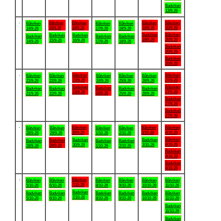
Badviken
13/9-26
.
Båtviken
Båtviken
Båtviken
Båtviken
Båtviken
Båtviken
Båtviken
15/9-26
16/9-26
19/9-26
20/9-26
14/9-26
17/9-26
18/9-26
Badviken
Båtviken
Badviken
Badviken
Badviken
Badviken
Badviken
19/9-26
20/9-26
15/9-26
16/9-26
14/9-26
17/9-26
18/9-26
Badviken
20/9-26
Badviken
20/9-26
.
Båtviken
Båtviken
Båtviken
Båtviken
Båtviken
Båtviken
Båtviken
23/9-26
27/9-26
21/9-26
22/9-26
24/9-26
25/9-26
26/9-26
Badviken
Båtviken
Badviken
Badviken
Badviken
Badviken
Badviken
23/9-26
27/9-26
24/9-26
21/9-26
22/9-26
25/9-26
26/9-26
Badviken
27/9-26
Badviken
27/9-26
.
Båtviken
Båtviken
Båtviken
Båtviken
Båtviken
Båtviken
Båtviken
30/9-26
3/10-26
4/10-26
28/9-26
29/9-26
1/10-26
2/10-26
Båtviken
Badviken
Badviken
Badviken
Badviken
Badviken
Badviken
4/10-26
30/9-26
3/10-26
29/9-26
28/9-26
1/10-26
2/10-26
Badviken
4/10-26
Badviken
4/10-26
.
Båtviken
Båtviken
Båtviken
Båtviken
Båtviken
Båtviken
Båtviken
7/10-26
5/10-26
6/10-26
8/10-26
9/10-26
10/10-26
11/10-26
Badviken
Badviken
Badviken
Badviken
Badviken
Badviken
Båtviken
7/10-26
5/10-26
6/10-26
8/10-26
9/10-26
10/10-26
11/10-26
Badviken
11/10-26
Badviken