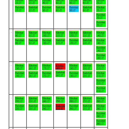
1/2-27
2/2-27
3/2-27
4/2-27
5/2-27
6/2-27
7/2-27
Badviken
Badviken
Badviken
Badviken
Badviken
Badviken
Båtviken
1/2-27
2/2-27
3/2-27
4/2-27
5/2-27
6/2-27
7/2-27
Badviken
7/2-27
Badviken
7/2-27
.
Båtviken
Båtviken
Båtviken
Båtviken
Båtviken
Båtviken
Båtviken
8/2-27
9/2-27
10/2-27
11/2-27
12/2-27
13/2-27
14/2-27
Badviken
Badviken
Badviken
Badviken
Badviken
Badviken
Båtviken
8/2-27
9/2-27
10/2-27
11/2-27
12/2-27
13/2-27
14/2-27
Badviken
14/2-27
Badviken
14/2-27
.
Båtviken
Båtviken
Båtviken
Båtviken
Båtviken
Båtviken
Båtviken
18/2-27
15/2-27
16/2-27
17/2-27
19/2-27
20/2-27
21/2-27
Badviken
Badviken
Badviken
Badviken
Badviken
Badviken
Båtviken
18/2-27
15/2-27
16/2-27
17/2-27
19/2-27
20/2-27
21/2-27
Badviken
21/2-27
Badviken
21/2-27
.
Båtviken
Båtviken
Båtviken
Båtviken
Båtviken
Båtviken
Båtviken
22/2-27
23/2-27
24/2-27
25/2-27
26/2-27
27/2-27
28/2-27
Badviken
Badviken
Badviken
Badviken
Badviken
Badviken
Båtviken
25/2-27
22/2-27
23/2-27
24/2-27
26/2-27
27/2-27
28/2-27
Badviken
28/2-27
Badviken
28/2-27