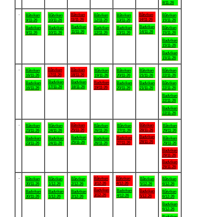
8/11-26
.
Båtviken
Båtviken
Båtviken
Båtviken
Båtviken
Båtviken
Båtviken
11/11-26
14/11-26
9/11-26
10/11-26
12/11-26
13/11-26
15/11-26
Badviken
Badviken
Badviken
Badviken
Badviken
Badviken
Båtviken
11/11-26
14/11-26
9/11-26
10/11-26
12/11-26
13/11-26
15/11-26
Badviken
15/11-26
Badviken
15/11-26
.
Båtviken
Båtviken
Båtviken
Båtviken
Båtviken
Båtviken
Båtviken
17/11-26
18/11-26
16/11-26
19/11-26
20/11-26
21/11-26
22/11-26
Badviken
Badviken
Badviken
Badviken
Badviken
Badviken
Båtviken
17/11-26
18/11-26
19/11-26
16/11-26
20/11-26
21/11-26
22/11-26
Badviken
22/11-26
Badviken
22/11-26
.
Båtviken
Båtviken
Båtviken
Båtviken
Båtviken
Båtviken
Båtviken
25/11-26
28/11-26
23/11-26
24/11-26
26/11-26
27/11-26
29/11-26
Badviken
Badviken
Badviken
Badviken
Badviken
Badviken
Båtviken
28/11-26
25/11-26
27/11-26
23/11-26
24/11-26
26/11-26
29/11-26
Badviken
29/11-26
Badviken
29/11-26
.
Båtviken
Båtviken
Båtviken
Båtviken
Båtviken
Båtviken
Båtviken
3/12-26
4/12-26
30/11-26
1/12-26
2/12-26
5/12-26
6/12-26
Badviken
Badviken
Badviken
Badviken
Badviken
Badviken
Båtviken
3/12-26
4/12-26
5/12-26
30/11-26
1/12-26
2/12-26
6/12-26
Badviken
6/12-26
Badviken