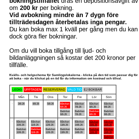
bokningstillfället
dras en depositionsavgift av
om
200 kr
per bokning.
Vid avbokning mindre än 7 dygn före
tillträdesdagen återbetalas inga pengar.
Du kan boka max 1 kväll per gång men du kan
dock göra fler bokningar.
Om du vill boka tillgång till ljud- och
bildanläggningen så kostar det 200 kronor per
tillfälle.
Kvälls- och helgschema för Samlingslokalerna - klicka på den tid som passar dig för
att boka - när du klickat på en tid får du information om kostnad och tillval.
LEDIG
UPPTAGEN
RESERVERAD
VALD TID
EJ BOKBAR
Mån
Tis
Ons
Tor
Fre
Lör
Sön
.
3/8-26
4/8-26
5/8-26
Båtviken
Båtviken
Båtviken
Båtviken
6/8-26
7/8-26
8/8-26
9/8-26
Badviken
Badviken
Badviken
Badviken
6/8-26
7/8-26
8/8-26
9/8-26
.
Båtviken
Båtviken
Båtviken
Båtviken
Båtviken
Båtviken
Båtviken
10/8-26
11/8-26
12/8-26
13/8-26
14/8-26
15/8-26
16/8-26
Badviken
Badviken
Badviken
Badviken
Badviken
Badviken
Båtviken
10/8-26
11/8-26
12/8-26
13/8-26
14/8-26
15/8-26
16/8-26
Badviken