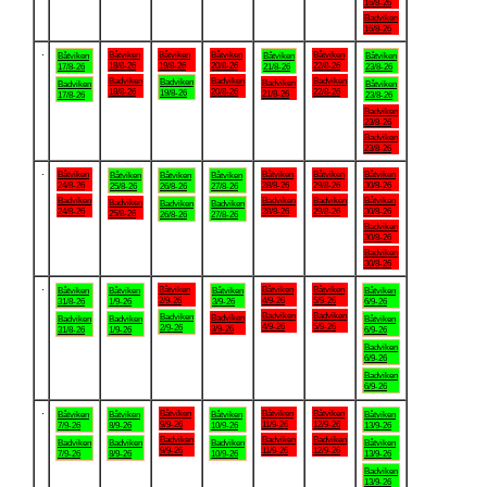
16/8-26
Badviken
16/8-26
.
Båtviken
Båtviken
Båtviken
Båtviken
Båtviken
Båtviken
Båtviken
18/8-26
19/8-26
20/8-26
22/8-26
17/8-26
21/8-26
23/8-26
Badviken
Badviken
Badviken
Badviken
Badviken
Badviken
Båtviken
18/8-26
20/8-26
22/8-26
19/8-26
21/8-26
17/8-26
23/8-26
Badviken
23/8-26
Badviken
23/8-26
.
Båtviken
Båtviken
Båtviken
Båtviken
Båtviken
Båtviken
Båtviken
24/8-26
28/8-26
29/8-26
30/8-26
25/8-26
26/8-26
27/8-26
Badviken
Badviken
Badviken
Båtviken
Badviken
Badviken
Badviken
24/8-26
28/8-26
29/8-26
30/8-26
25/8-26
26/8-26
27/8-26
Badviken
30/8-26
Badviken
30/8-26
.
Båtviken
Båtviken
Båtviken
Båtviken
Båtviken
Båtviken
Båtviken
2/9-26
4/9-26
5/9-26
31/8-26
1/9-26
3/9-26
6/9-26
Badviken
Badviken
Badviken
Badviken
Badviken
Badviken
Båtviken
4/9-26
5/9-26
2/9-26
3/9-26
31/8-26
1/9-26
6/9-26
Badviken
6/9-26
Badviken
6/9-26
.
Båtviken
Båtviken
Båtviken
Båtviken
Båtviken
Båtviken
Båtviken
9/9-26
11/9-26
12/9-26
7/9-26
8/9-26
10/9-26
13/9-26
Badviken
Badviken
Badviken
Badviken
Badviken
Badviken
Båtviken
9/9-26
11/9-26
12/9-26
7/9-26
8/9-26
10/9-26
13/9-26
Badviken
13/9-26