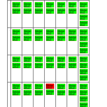
.
Båtviken
Båtviken
Båtviken
Båtviken
Båtviken
Båtviken
Båtviken
29/3-27
30/3-27
31/3-27
1/4-27
2/4-27
3/4-27
4/4-27
Badviken
Badviken
Badviken
Badviken
Badviken
Badviken
Båtviken
29/3-27
30/3-27
31/3-27
1/4-27
2/4-27
3/4-27
4/4-27
Badviken
4/4-27
Badviken
4/4-27
.
Båtviken
Båtviken
Båtviken
Båtviken
Båtviken
Båtviken
Båtviken
5/4-27
6/4-27
7/4-27
8/4-27
9/4-27
10/4-27
11/4-27
Badviken
Badviken
Badviken
Badviken
Badviken
Badviken
Båtviken
5/4-27
6/4-27
7/4-27
8/4-27
9/4-27
10/4-27
11/4-27
Badviken
11/4-27
Badviken
11/4-27
.
Båtviken
Båtviken
Båtviken
Båtviken
Båtviken
Båtviken
Båtviken
12/4-27
13/4-27
14/4-27
15/4-27
16/4-27
17/4-27
18/4-27
Badviken
Badviken
Badviken
Badviken
Badviken
Badviken
Båtviken
12/4-27
13/4-27
14/4-27
15/4-27
16/4-27
17/4-27
18/4-27
Badviken
18/4-27
Badviken
18/4-27
.
Båtviken
Båtviken
Båtviken
Båtviken
Båtviken
Båtviken
Båtviken
22/4-27
19/4-27
20/4-27
21/4-27
23/4-27
24/4-27
25/4-27
Badviken
Badviken
Badviken
Badviken
Badviken
Badviken
Båtviken
22/4-27
19/4-27
20/4-27
21/4-27
23/4-27
24/4-27
25/4-27
Badviken
25/4-27
Badviken
25/4-27