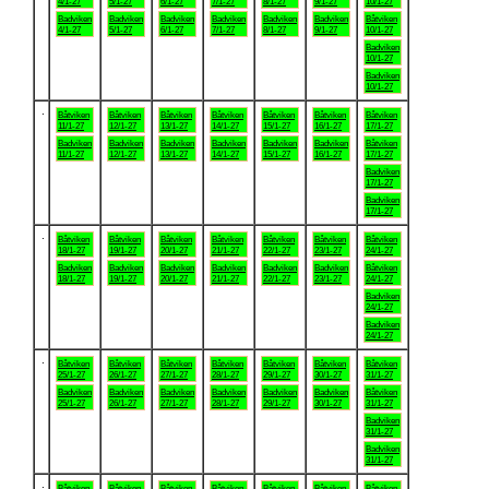
4/1-27
5/1-27
6/1-27
7/1-27
8/1-27
9/1-27
10/1-27
Badviken
Badviken
Badviken
Badviken
Badviken
Badviken
Båtviken
4/1-27
5/1-27
6/1-27
7/1-27
8/1-27
9/1-27
10/1-27
Badviken
10/1-27
Badviken
10/1-27
.
Båtviken
Båtviken
Båtviken
Båtviken
Båtviken
Båtviken
Båtviken
11/1-27
12/1-27
13/1-27
14/1-27
15/1-27
16/1-27
17/1-27
Badviken
Badviken
Badviken
Badviken
Badviken
Badviken
Båtviken
11/1-27
12/1-27
13/1-27
14/1-27
15/1-27
16/1-27
17/1-27
Badviken
17/1-27
Badviken
17/1-27
.
Båtviken
Båtviken
Båtviken
Båtviken
Båtviken
Båtviken
Båtviken
18/1-27
19/1-27
20/1-27
21/1-27
22/1-27
23/1-27
24/1-27
Badviken
Badviken
Badviken
Badviken
Badviken
Badviken
Båtviken
18/1-27
19/1-27
20/1-27
21/1-27
22/1-27
23/1-27
24/1-27
Badviken
24/1-27
Badviken
24/1-27
.
Båtviken
Båtviken
Båtviken
Båtviken
Båtviken
Båtviken
Båtviken
25/1-27
26/1-27
27/1-27
28/1-27
29/1-27
30/1-27
31/1-27
Badviken
Badviken
Badviken
Badviken
Badviken
Badviken
Båtviken
25/1-27
26/1-27
27/1-27
28/1-27
29/1-27
30/1-27
31/1-27
Badviken
31/1-27
Badviken
31/1-27
.
Båtviken
Båtviken
Båtviken
Båtviken
Båtviken
Båtviken
Båtviken