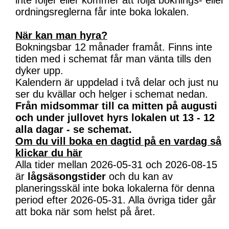
inte följer eller kommer att följa boknings- eller
ordningsreglerna får inte boka lokalen.
När kan man hyra?
Bokningsbar 12 månader framåt. Finns inte
tiden med i schemat får man vänta tills den
dyker upp.
Kalendern är uppdelad i två delar och just nu
ser du kvällar och helger i schemat nedan.
Från midsommar till ca mitten på augusti
och under jullovet hyrs lokalen ut 13 - 12
alla dagar - se schemat.
Om du vill boka en dagtid på en vardag så
klickar du här
Alla tider mellan 2026-05-31 och 2026-08-15
är
lågsäsongstider
och du kan av
planeringsskäl inte boka lokalerna för denna
period efter 2026-05-31. Alla övriga tider går
att boka när som helst på året.