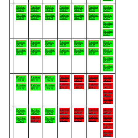
.
Båtviken
Båtviken
Båtviken
Båtviken
Båtviken
Båtviken
Båtviken
26/4-27
27/4-27
28/4-27
29/4-27
30/4-27
1/5-27
2/5-27
Badviken
Badviken
Badviken
Badviken
Badviken
Badviken
Båtviken
26/4-27
27/4-27
28/4-27
29/4-27
30/4-27
1/5-27
2/5-27
Badviken
2/5-27
Badviken
2/5-27
.
Båtviken
Båtviken
Båtviken
Båtviken
Båtviken
Båtviken
Båtviken
3/5-27
4/5-27
5/5-27
6/5-27
7/5-27
8/5-27
9/5-27
Badviken
Badviken
Badviken
Badviken
Badviken
Badviken
Båtviken
3/5-27
4/5-27
5/5-27
6/5-27
7/5-27
8/5-27
9/5-27
Badviken
9/5-27
Badviken
9/5-27
.
Båtviken
Båtviken
Båtviken
Båtviken
Båtviken
Båtviken
Båtviken
13/5-27
14/5-27
15/5-27
16/5-27
10/5-27
11/5-27
12/5-27
Badviken
Badviken
Badviken
Båtviken
Badviken
Badviken
Badviken
13/5-27
14/5-27
15/5-27
16/5-27
10/5-27
11/5-27
12/5-27
Badviken
16/5-27
Badviken
16/5-27
.
Båtviken
Båtviken
Båtviken
Båtviken
Båtviken
Båtviken
Båtviken
20/5-27
21/5-27
22/5-27
23/5-27
17/5-27
18/5-27
19/5-27
Badviken
Badviken
Badviken
Båtviken
Badviken
Badviken
Badviken
20/5-27
21/5-27
22/5-27
23/5-27
18/5-27
17/5-27
19/5-27
Badviken
23/5-27
Badviken
23/5-27