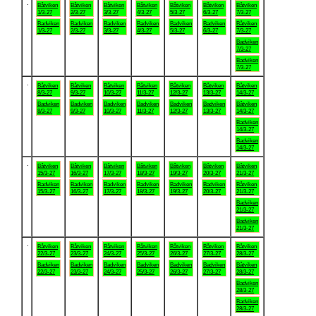
.
Båtviken
Båtviken
Båtviken
Båtviken
Båtviken
Båtviken
Båtviken
1/3-27
2/3-27
3/3-27
4/3-27
5/3-27
6/3-27
7/3-27
Badviken
Badviken
Badviken
Badviken
Badviken
Badviken
Båtviken
1/3-27
2/3-27
3/3-27
4/3-27
5/3-27
6/3-27
7/3-27
Badviken
7/3-27
Badviken
7/3-27
.
Båtviken
Båtviken
Båtviken
Båtviken
Båtviken
Båtviken
Båtviken
8/3-27
9/3-27
10/3-27
11/3-27
12/3-27
13/3-27
14/3-27
Badviken
Badviken
Badviken
Badviken
Badviken
Badviken
Båtviken
8/3-27
9/3-27
10/3-27
11/3-27
12/3-27
13/3-27
14/3-27
Badviken
14/3-27
Badviken
14/3-27
.
Båtviken
Båtviken
Båtviken
Båtviken
Båtviken
Båtviken
Båtviken
15/3-27
16/3-27
17/3-27
18/3-27
19/3-27
20/3-27
21/3-27
Badviken
Badviken
Badviken
Badviken
Badviken
Badviken
Båtviken
15/3-27
16/3-27
17/3-27
18/3-27
19/3-27
20/3-27
21/3-27
Badviken
21/3-27
Badviken
21/3-27
.
Båtviken
Båtviken
Båtviken
Båtviken
Båtviken
Båtviken
Båtviken
22/3-27
23/3-27
24/3-27
25/3-27
26/3-27
27/3-27
28/3-27
Badviken
Badviken
Badviken
Badviken
Badviken
Badviken
Båtviken
22/3-27
23/3-27
24/3-27
25/3-27
26/3-27
27/3-27
28/3-27
Badviken
28/3-27
Badviken
28/3-27