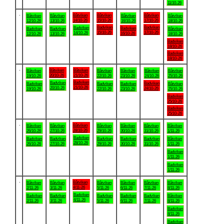
11/10-26
.
Båtviken
Båtviken
Båtviken
Båtviken
Båtviken
Båtviken
Båtviken
14/10-26
15/10-26
17/10-26
12/10-26
13/10-26
16/10-26
18/10-26
Badviken
Badviken
Badviken
Badviken
Badviken
Badviken
Båtviken
15/10-26
17/10-26
14/10-26
16/10-26
12/10-26
13/10-26
18/10-26
Badviken
18/10-26
Badviken
18/10-26
.
Båtviken
Båtviken
Båtviken
Båtviken
Båtviken
Båtviken
Båtviken
20/10-26
21/10-26
19/10-26
22/10-26
23/10-26
24/10-26
25/10-26
Badviken
Badviken
Badviken
Badviken
Badviken
Badviken
Båtviken
21/10-26
20/10-26
24/10-26
19/10-26
22/10-26
23/10-26
25/10-26
Badviken
25/10-26
Badviken
25/10-26
.
Båtviken
Båtviken
Båtviken
Båtviken
Båtviken
Båtviken
Båtviken
28/10-26
26/10-26
27/10-26
29/10-26
30/10-26
31/10-26
1/11-26
Badviken
Badviken
Badviken
Badviken
Badviken
Badviken
Båtviken
28/10-26
26/10-26
27/10-26
29/10-26
30/10-26
31/10-26
1/11-26
Badviken
1/11-26
Badviken
1/11-26
.
Båtviken
Båtviken
Båtviken
Båtviken
Båtviken
Båtviken
Båtviken
4/11-26
2/11-26
3/11-26
5/11-26
6/11-26
7/11-26
8/11-26
Badviken
Badviken
Badviken
Badviken
Badviken
Badviken
Båtviken
4/11-26
2/11-26
3/11-26
5/11-26
6/11-26
7/11-26
8/11-26
Badviken
8/11-26
Badviken