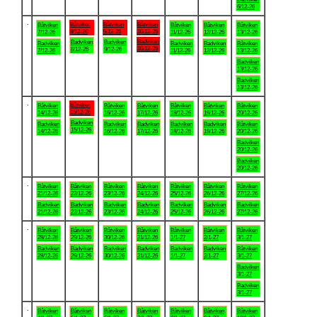
6/12-26
.
Båtviken
Båtviken
Båtviken
Båtviken
Båtviken
Båtviken
Båtviken
8/12-26
9/12-26
10/12-26
7/12-26
11/12-26
12/12-26
13/12-26
Badviken
Badviken
Badviken
Badviken
Badviken
Badviken
Båtviken
10/12-26
8/12-26
9/12-26
7/12-26
11/12-26
12/12-26
13/12-26
Badviken
13/12-26
Badviken
13/12-26
.
Båtviken
Båtviken
Båtviken
Båtviken
Båtviken
Båtviken
Båtviken
15/12-26
14/12-26
16/12-26
17/12-26
18/12-26
19/12-26
20/12-26
Badviken
Badviken
Badviken
Badviken
Badviken
Badviken
Båtviken
15/12-26
14/12-26
16/12-26
17/12-26
18/12-26
19/12-26
20/12-26
Badviken
20/12-26
Badviken
20/12-26
.
Båtviken
Båtviken
Båtviken
Båtviken
Båtviken
Båtviken
Båtviken
21/12-26
22/12-26
23/12-26
24/12-26
25/12-26
26/12-26
27/12-26
Badviken
Badviken
Badviken
Badviken
Badviken
Badviken
Badviken
21/12-26
22/12-26
23/12-26
24/12-26
25/12-26
26/12-26
27/12-26
.
Båtviken
Båtviken
Båtviken
Båtviken
Båtviken
Båtviken
Båtviken
28/12-26
29/12-26
30/12-26
31/12-26
1/1-27
2/1-27
3/1-27
Badviken
Badviken
Badviken
Badviken
Badviken
Badviken
Båtviken
28/12-26
29/12-26
30/12-26
31/12-26
1/1-27
2/1-27
3/1-27
Badviken
3/1-27
Badviken
3/1-27
.
Båtviken
Båtviken
Båtviken
Båtviken
Båtviken
Båtviken
Båtviken