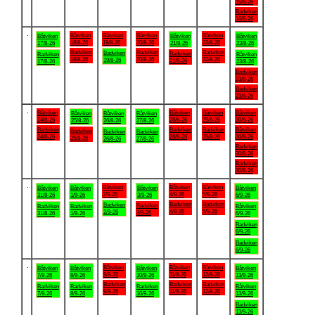
16/8-26
Badviken
16/8-26
.
Båtviken
Båtviken
Båtviken
Båtviken
Båtviken
Båtviken
Båtviken
18/8-26
19/8-26
20/8-26
22/8-26
17/8-26
21/8-26
23/8-26
Badviken
Badviken
Badviken
Badviken
Badviken
Badviken
Båtviken
18/8-26
20/8-26
22/8-26
19/8-26
21/8-26
17/8-26
23/8-26
Badviken
23/8-26
Badviken
23/8-26
.
Båtviken
Båtviken
Båtviken
Båtviken
Båtviken
Båtviken
Båtviken
24/8-26
28/8-26
29/8-26
30/8-26
25/8-26
26/8-26
27/8-26
Badviken
Badviken
Badviken
Båtviken
Badviken
Badviken
Badviken
24/8-26
28/8-26
29/8-26
30/8-26
25/8-26
26/8-26
27/8-26
Badviken
30/8-26
Badviken
30/8-26
.
Båtviken
Båtviken
Båtviken
Båtviken
Båtviken
Båtviken
Båtviken
2/9-26
4/9-26
5/9-26
31/8-26
1/9-26
3/9-26
6/9-26
Badviken
Badviken
Badviken
Badviken
Badviken
Badviken
Båtviken
4/9-26
5/9-26
2/9-26
3/9-26
31/8-26
1/9-26
6/9-26
Badviken
6/9-26
Badviken
6/9-26
.
Båtviken
Båtviken
Båtviken
Båtviken
Båtviken
Båtviken
Båtviken
9/9-26
11/9-26
12/9-26
7/9-26
8/9-26
10/9-26
13/9-26
Badviken
Badviken
Badviken
Badviken
Badviken
Badviken
Båtviken
9/9-26
11/9-26
12/9-26
7/9-26
8/9-26
10/9-26
13/9-26
Badviken
13/9-26