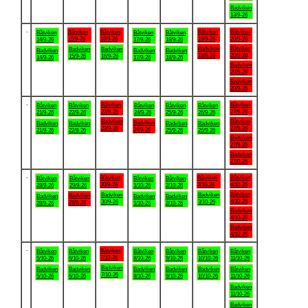
Badviken
13/9-26
.
Båtviken
Båtviken
Båtviken
Båtviken
Båtviken
Båtviken
Båtviken
15/9-26
16/9-26
19/9-26
20/9-26
14/9-26
17/9-26
18/9-26
Badviken
Båtviken
Badviken
Badviken
Badviken
Badviken
Badviken
19/9-26
20/9-26
15/9-26
16/9-26
14/9-26
17/9-26
18/9-26
Badviken
20/9-26
Badviken
20/9-26
.
Båtviken
Båtviken
Båtviken
Båtviken
Båtviken
Båtviken
Båtviken
23/9-26
27/9-26
21/9-26
22/9-26
24/9-26
25/9-26
26/9-26
Badviken
Båtviken
Badviken
Badviken
Badviken
Badviken
Badviken
23/9-26
27/9-26
24/9-26
21/9-26
22/9-26
25/9-26
26/9-26
Badviken
27/9-26
Badviken
27/9-26
.
Båtviken
Båtviken
Båtviken
Båtviken
Båtviken
Båtviken
Båtviken
30/9-26
3/10-26
4/10-26
28/9-26
29/9-26
1/10-26
2/10-26
Båtviken
Badviken
Badviken
Badviken
Badviken
Badviken
Badviken
4/10-26
30/9-26
3/10-26
29/9-26
28/9-26
1/10-26
2/10-26
Badviken
4/10-26
Badviken
4/10-26
.
Båtviken
Båtviken
Båtviken
Båtviken
Båtviken
Båtviken
Båtviken
7/10-26
5/10-26
6/10-26
8/10-26
9/10-26
10/10-26
11/10-26
Badviken
Badviken
Badviken
Badviken
Badviken
Badviken
Båtviken
7/10-26
5/10-26
6/10-26
8/10-26
9/10-26
10/10-26
11/10-26
Badviken
11/10-26
Badviken