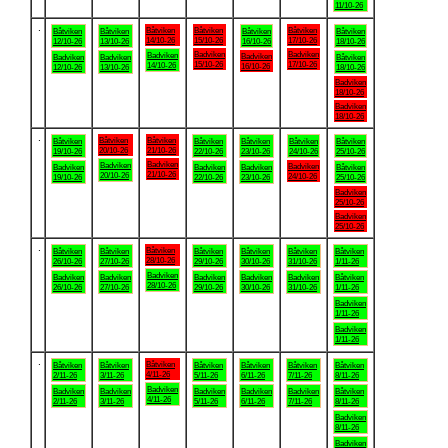
11/10-26
.
Båtviken
Båtviken
Båtviken
Båtviken
Båtviken
Båtviken
Båtviken
14/10-26
15/10-26
17/10-26
12/10-26
13/10-26
16/10-26
18/10-26
Badviken
Badviken
Badviken
Badviken
Badviken
Badviken
Båtviken
15/10-26
17/10-26
14/10-26
16/10-26
12/10-26
13/10-26
18/10-26
Badviken
18/10-26
Badviken
18/10-26
.
Båtviken
Båtviken
Båtviken
Båtviken
Båtviken
Båtviken
Båtviken
20/10-26
21/10-26
19/10-26
22/10-26
23/10-26
24/10-26
25/10-26
Badviken
Badviken
Badviken
Badviken
Badviken
Badviken
Båtviken
21/10-26
20/10-26
24/10-26
19/10-26
22/10-26
23/10-26
25/10-26
Badviken
25/10-26
Badviken
25/10-26
.
Båtviken
Båtviken
Båtviken
Båtviken
Båtviken
Båtviken
Båtviken
28/10-26
26/10-26
27/10-26
29/10-26
30/10-26
31/10-26
1/11-26
Badviken
Badviken
Badviken
Badviken
Badviken
Badviken
Båtviken
28/10-26
26/10-26
27/10-26
29/10-26
30/10-26
31/10-26
1/11-26
Badviken
1/11-26
Badviken
1/11-26
.
Båtviken
Båtviken
Båtviken
Båtviken
Båtviken
Båtviken
Båtviken
4/11-26
2/11-26
3/11-26
5/11-26
6/11-26
7/11-26
8/11-26
Badviken
Badviken
Badviken
Badviken
Badviken
Badviken
Båtviken
4/11-26
2/11-26
3/11-26
5/11-26
6/11-26
7/11-26
8/11-26
Badviken
8/11-26
Badviken