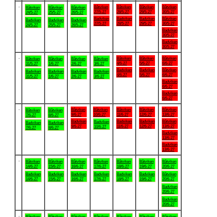
.
Båtviken
Båtviken
Båtviken
Båtviken
Båtviken
Båtviken
Båtviken
27/5-27
28/5-27
29/5-27
30/5-27
24/5-27
25/5-27
26/5-27
Badviken
Badviken
Badviken
Båtviken
Badviken
Badviken
Badviken
27/5-27
28/5-27
29/5-27
30/5-27
24/5-27
25/5-27
26/5-27
Badviken
30/5-27
Badviken
30/5-27
.
Båtviken
Båtviken
Båtviken
Båtviken
Båtviken
Båtviken
Båtviken
4/6-27
5/6-27
6/6-27
31/5-27
1/6-27
2/6-27
3/6-27
Badviken
Badviken
Båtviken
Badviken
Badviken
Badviken
Badviken
4/6-27
5/6-27
6/6-27
31/5-27
1/6-27
2/6-27
3/6-27
Badviken
6/6-27
Badviken
6/6-27
.
Båtviken
Båtviken
Båtviken
Båtviken
Båtviken
Båtviken
Båtviken
9/6-27
10/6-27
11/6-27
12/6-27
13/6-27
7/6-27
8/6-27
Badviken
Badviken
Badviken
Båtviken
Badviken
Badviken
Badviken
9/6-27
11/6-27
12/6-27
13/6-27
10/6-27
7/6-27
8/6-27
Badviken
13/6-27
Badviken
13/6-27
.
Båtviken
Båtviken
Båtviken
Båtviken
Båtviken
Båtviken
Båtviken
14/6-27
15/6-27
16/6-27
17/6-27
18/6-27
19/6-27
20/6-27
Badviken
Badviken
Badviken
Badviken
Badviken
Badviken
Båtviken
14/6-27
15/6-27
16/6-27
17/6-27
18/6-27
19/6-27
20/6-27
Badviken
20/6-27
Badviken
20/6-27
.
Båtviken
Båtviken
Båtviken
Båtviken
Båtviken
Båtviken
Båtviken