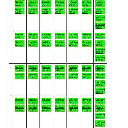
.
Båtviken
Båtviken
Båtviken
Båtviken
Båtviken
Båtviken
Båtviken
1/3-27
2/3-27
3/3-27
4/3-27
5/3-27
6/3-27
7/3-27
Badviken
Badviken
Badviken
Badviken
Badviken
Badviken
Båtviken
1/3-27
2/3-27
3/3-27
4/3-27
5/3-27
6/3-27
7/3-27
Badviken
7/3-27
Badviken
7/3-27
.
Båtviken
Båtviken
Båtviken
Båtviken
Båtviken
Båtviken
Båtviken
8/3-27
9/3-27
10/3-27
11/3-27
12/3-27
13/3-27
14/3-27
Badviken
Badviken
Badviken
Badviken
Badviken
Badviken
Båtviken
8/3-27
9/3-27
10/3-27
11/3-27
12/3-27
13/3-27
14/3-27
Badviken
14/3-27
Badviken
14/3-27
.
Båtviken
Båtviken
Båtviken
Båtviken
Båtviken
Båtviken
Båtviken
15/3-27
16/3-27
17/3-27
18/3-27
19/3-27
20/3-27
21/3-27
Badviken
Badviken
Badviken
Badviken
Badviken
Badviken
Båtviken
15/3-27
16/3-27
17/3-27
18/3-27
19/3-27
20/3-27
21/3-27
Badviken
21/3-27
Badviken
21/3-27
.
Båtviken
Båtviken
Båtviken
Båtviken
Båtviken
Båtviken
Båtviken
22/3-27
23/3-27
24/3-27
25/3-27
26/3-27
27/3-27
28/3-27
Badviken
Badviken
Badviken
Badviken
Badviken
Badviken
Båtviken
22/3-27
23/3-27
24/3-27
25/3-27
26/3-27
27/3-27
28/3-27
Badviken
28/3-27
Badviken
28/3-27