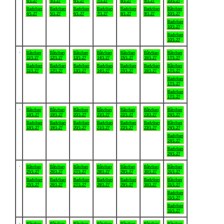
4/1-27
5/1-27
6/1-27
7/1-27
8/1-27
9/1-27
10/1-27
Badviken
Badviken
Badviken
Badviken
Badviken
Badviken
Båtviken
4/1-27
5/1-27
6/1-27
7/1-27
8/1-27
9/1-27
10/1-27
Badviken
10/1-27
Badviken
10/1-27
.
Båtviken
Båtviken
Båtviken
Båtviken
Båtviken
Båtviken
Båtviken
11/1-27
12/1-27
13/1-27
14/1-27
15/1-27
16/1-27
17/1-27
Badviken
Badviken
Badviken
Badviken
Badviken
Badviken
Båtviken
11/1-27
12/1-27
13/1-27
14/1-27
15/1-27
16/1-27
17/1-27
Badviken
17/1-27
Badviken
17/1-27
.
Båtviken
Båtviken
Båtviken
Båtviken
Båtviken
Båtviken
Båtviken
18/1-27
19/1-27
20/1-27
21/1-27
22/1-27
23/1-27
24/1-27
Badviken
Badviken
Badviken
Badviken
Badviken
Badviken
Båtviken
18/1-27
19/1-27
20/1-27
21/1-27
22/1-27
23/1-27
24/1-27
Badviken
24/1-27
Badviken
24/1-27
.
Båtviken
Båtviken
Båtviken
Båtviken
Båtviken
Båtviken
Båtviken
25/1-27
26/1-27
27/1-27
28/1-27
29/1-27
30/1-27
31/1-27
Badviken
Badviken
Badviken
Badviken
Badviken
Badviken
Båtviken
25/1-27
26/1-27
27/1-27
28/1-27
29/1-27
30/1-27
31/1-27
Badviken
31/1-27
Badviken
31/1-27
.
Båtviken
Båtviken
Båtviken
Båtviken
Båtviken
Båtviken
Båtviken