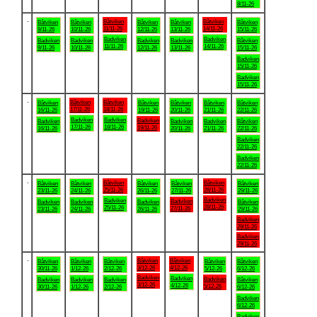
8/11-26
.
Båtviken
Båtviken
Båtviken
Båtviken
Båtviken
Båtviken
Båtviken
11/11-26
14/11-26
9/11-26
10/11-26
12/11-26
13/11-26
15/11-26
Badviken
Badviken
Badviken
Badviken
Badviken
Badviken
Båtviken
11/11-26
14/11-26
9/11-26
10/11-26
12/11-26
13/11-26
15/11-26
Badviken
15/11-26
Badviken
15/11-26
.
Båtviken
Båtviken
Båtviken
Båtviken
Båtviken
Båtviken
Båtviken
17/11-26
18/11-26
16/11-26
19/11-26
20/11-26
21/11-26
22/11-26
Badviken
Badviken
Badviken
Badviken
Badviken
Badviken
Båtviken
17/11-26
18/11-26
19/11-26
16/11-26
20/11-26
21/11-26
22/11-26
Badviken
22/11-26
Badviken
22/11-26
.
Båtviken
Båtviken
Båtviken
Båtviken
Båtviken
Båtviken
Båtviken
25/11-26
28/11-26
23/11-26
24/11-26
26/11-26
27/11-26
29/11-26
Badviken
Badviken
Badviken
Badviken
Badviken
Badviken
Båtviken
28/11-26
25/11-26
27/11-26
23/11-26
24/11-26
26/11-26
29/11-26
Badviken
29/11-26
Badviken
29/11-26
.
Båtviken
Båtviken
Båtviken
Båtviken
Båtviken
Båtviken
Båtviken
3/12-26
4/12-26
30/11-26
1/12-26
2/12-26
5/12-26
6/12-26
Badviken
Badviken
Badviken
Badviken
Badviken
Badviken
Båtviken
3/12-26
4/12-26
5/12-26
30/11-26
1/12-26
2/12-26
6/12-26
Badviken
6/12-26
Badviken