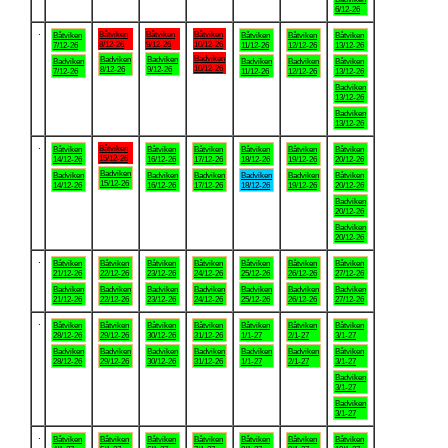
6/12-26
.
Båtviken
Båtviken
Båtviken
Båtviken
Båtviken
Båtviken
Båtviken
8/12-26
9/12-26
10/12-26
7/12-26
11/12-26
12/12-26
13/12-26
Badviken
Badviken
Badviken
Badviken
Badviken
Badviken
Båtviken
10/12-26
8/12-26
9/12-26
7/12-26
11/12-26
12/12-26
13/12-26
Badviken
13/12-26
Badviken
13/12-26
.
Båtviken
Båtviken
Båtviken
Båtviken
Båtviken
Båtviken
Båtviken
15/12-26
14/12-26
16/12-26
17/12-26
18/12-26
19/12-26
20/12-26
Badviken
Badviken
Badviken
Badviken
Badviken
Badviken
Båtviken
15/12-26
14/12-26
16/12-26
17/12-26
18/12-26
19/12-26
20/12-26
Badviken
20/12-26
Badviken
20/12-26
.
Båtviken
Båtviken
Båtviken
Båtviken
Båtviken
Båtviken
Båtviken
21/12-26
22/12-26
23/12-26
24/12-26
25/12-26
26/12-26
27/12-26
Badviken
Badviken
Badviken
Badviken
Badviken
Badviken
Badviken
21/12-26
22/12-26
23/12-26
24/12-26
25/12-26
26/12-26
27/12-26
.
Båtviken
Båtviken
Båtviken
Båtviken
Båtviken
Båtviken
Båtviken
28/12-26
29/12-26
30/12-26
31/12-26
1/1-27
2/1-27
3/1-27
Badviken
Badviken
Badviken
Badviken
Badviken
Badviken
Båtviken
28/12-26
29/12-26
30/12-26
31/12-26
1/1-27
2/1-27
3/1-27
Badviken
3/1-27
Badviken
3/1-27
.
Båtviken
Båtviken
Båtviken
Båtviken
Båtviken
Båtviken
Båtviken