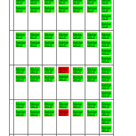
1/2-27
2/2-27
3/2-27
4/2-27
5/2-27
6/2-27
7/2-27
Badviken
Badviken
Badviken
Badviken
Badviken
Badviken
Båtviken
1/2-27
2/2-27
3/2-27
4/2-27
5/2-27
6/2-27
7/2-27
Badviken
7/2-27
Badviken
7/2-27
.
Båtviken
Båtviken
Båtviken
Båtviken
Båtviken
Båtviken
Båtviken
8/2-27
9/2-27
10/2-27
11/2-27
12/2-27
13/2-27
14/2-27
Badviken
Badviken
Badviken
Badviken
Badviken
Badviken
Båtviken
8/2-27
9/2-27
10/2-27
11/2-27
12/2-27
13/2-27
14/2-27
Badviken
14/2-27
Badviken
14/2-27
.
Båtviken
Båtviken
Båtviken
Båtviken
Båtviken
Båtviken
Båtviken
18/2-27
15/2-27
16/2-27
17/2-27
19/2-27
20/2-27
21/2-27
Badviken
Badviken
Badviken
Badviken
Badviken
Badviken
Båtviken
18/2-27
15/2-27
16/2-27
17/2-27
19/2-27
20/2-27
21/2-27
Badviken
21/2-27
Badviken
21/2-27
.
Båtviken
Båtviken
Båtviken
Båtviken
Båtviken
Båtviken
Båtviken
22/2-27
23/2-27
24/2-27
25/2-27
26/2-27
27/2-27
28/2-27
Badviken
Badviken
Badviken
Badviken
Badviken
Badviken
Båtviken
25/2-27
22/2-27
23/2-27
24/2-27
26/2-27
27/2-27
28/2-27
Badviken
28/2-27
Badviken
28/2-27