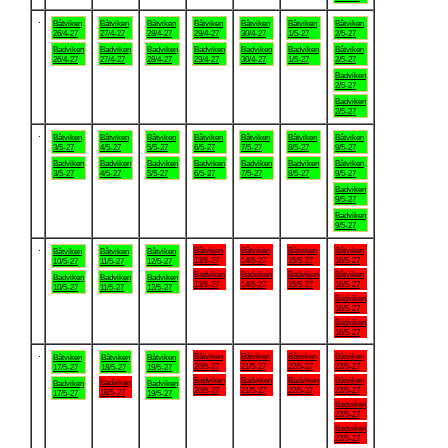
.
Båtviken
Båtviken
Båtviken
Båtviken
Båtviken
Båtviken
Båtviken
26/4-27
27/4-27
28/4-27
29/4-27
30/4-27
1/5-27
2/5-27
Badviken
Badviken
Badviken
Badviken
Badviken
Badviken
Båtviken
26/4-27
27/4-27
28/4-27
29/4-27
30/4-27
1/5-27
2/5-27
Badviken
2/5-27
Badviken
2/5-27
.
Båtviken
Båtviken
Båtviken
Båtviken
Båtviken
Båtviken
Båtviken
3/5-27
4/5-27
5/5-27
6/5-27
7/5-27
8/5-27
9/5-27
Badviken
Badviken
Badviken
Badviken
Badviken
Badviken
Båtviken
3/5-27
4/5-27
5/5-27
6/5-27
7/5-27
8/5-27
9/5-27
Badviken
9/5-27
Badviken
9/5-27
.
Båtviken
Båtviken
Båtviken
Båtviken
Båtviken
Båtviken
Båtviken
13/5-27
14/5-27
15/5-27
16/5-27
10/5-27
11/5-27
12/5-27
Badviken
Badviken
Badviken
Båtviken
Badviken
Badviken
Badviken
13/5-27
14/5-27
15/5-27
16/5-27
10/5-27
11/5-27
12/5-27
Badviken
16/5-27
Badviken
16/5-27
.
Båtviken
Båtviken
Båtviken
Båtviken
Båtviken
Båtviken
Båtviken
20/5-27
21/5-27
22/5-27
23/5-27
17/5-27
18/5-27
19/5-27
Badviken
Badviken
Badviken
Båtviken
Badviken
Badviken
Badviken
20/5-27
21/5-27
22/5-27
23/5-27
18/5-27
17/5-27
19/5-27
Badviken
23/5-27
Badviken
23/5-27