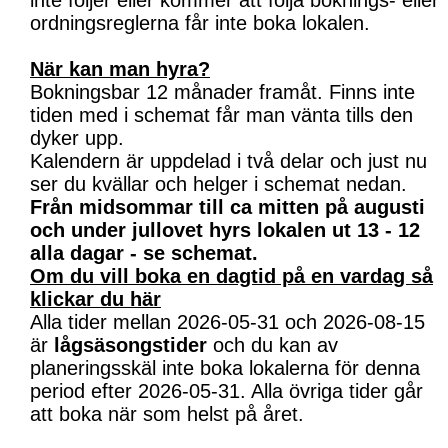
inte följer eller kommer att följa boknings- eller
ordningsreglerna får inte boka lokalen.
När kan man hyra?
Bokningsbar 12 månader framåt. Finns inte
tiden med i schemat får man vänta tills den
dyker upp.
Kalendern är uppdelad i två delar och just nu
ser du kvällar och helger i schemat nedan.
Från midsommar till ca mitten på augusti
och under jullovet hyrs lokalen ut 13 - 12
alla dagar - se schemat.
Om du vill boka en dagtid på en vardag så
klickar du här
Alla tider mellan 2026-05-31 och 2026-08-15
är
lågsäsongstider
och du kan av
planeringsskäl inte boka lokalerna för denna
period efter 2026-05-31. Alla övriga tider går
att boka när som helst på året.