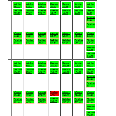
.
Båtviken
Båtviken
Båtviken
Båtviken
Båtviken
Båtviken
Båtviken
29/3-27
30/3-27
31/3-27
1/4-27
2/4-27
3/4-27
4/4-27
Badviken
Badviken
Badviken
Badviken
Badviken
Badviken
Båtviken
29/3-27
30/3-27
31/3-27
1/4-27
2/4-27
3/4-27
4/4-27
Badviken
4/4-27
Badviken
4/4-27
.
Båtviken
Båtviken
Båtviken
Båtviken
Båtviken
Båtviken
Båtviken
5/4-27
6/4-27
7/4-27
8/4-27
9/4-27
10/4-27
11/4-27
Badviken
Badviken
Badviken
Badviken
Badviken
Badviken
Båtviken
5/4-27
6/4-27
7/4-27
8/4-27
9/4-27
10/4-27
11/4-27
Badviken
11/4-27
Badviken
11/4-27
.
Båtviken
Båtviken
Båtviken
Båtviken
Båtviken
Båtviken
Båtviken
12/4-27
13/4-27
14/4-27
15/4-27
16/4-27
17/4-27
18/4-27
Badviken
Badviken
Badviken
Badviken
Badviken
Badviken
Båtviken
12/4-27
13/4-27
14/4-27
15/4-27
16/4-27
17/4-27
18/4-27
Badviken
18/4-27
Badviken
18/4-27
.
Båtviken
Båtviken
Båtviken
Båtviken
Båtviken
Båtviken
Båtviken
22/4-27
19/4-27
20/4-27
21/4-27
23/4-27
24/4-27
25/4-27
Badviken
Badviken
Badviken
Badviken
Badviken
Badviken
Båtviken
22/4-27
19/4-27
20/4-27
21/4-27
23/4-27
24/4-27
25/4-27
Badviken
25/4-27
Badviken
25/4-27