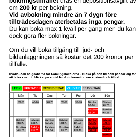
bokningstillfället
dras en depositionsavgift av
om
200 kr
per bokning.
Vid avbokning mindre än 7 dygn före
tillträdesdagen återbetalas inga pengar.
Du kan boka max 1 kväll per gång men du kan
dock göra fler bokningar.
Om du vill boka tillgång till ljud- och
bildanläggningen så kostar det 200 kronor per
tillfälle.
Kvälls- och helgschema för Samlingslokalerna - klicka på den tid som passar dig för
att boka - när du klickat på en tid får du information om kostnad och tillval.
LEDIG
UPPTAGEN
RESERVERAD
VALD TID
EJ BOKBAR
Mån
Tis
Ons
Tor
Fre
Lör
Sön
.
3/8-26
4/8-26
5/8-26
6/8-26
7/8-26
Båtviken
Båtviken
8/8-26
9/8-26
Badviken
Badviken
8/8-26
9/8-26
.
Båtviken
Båtviken
Båtviken
Båtviken
Båtviken
Båtviken
Båtviken
10/8-26
11/8-26
12/8-26
13/8-26
14/8-26
15/8-26
16/8-26
Badviken
Badviken
Badviken
Badviken
Badviken
Badviken
Båtviken
10/8-26
11/8-26
12/8-26
13/8-26
14/8-26
15/8-26
16/8-26
Badviken