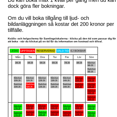
Du kan boka max 1 kväll per gång men du kan
dock göra fler bokningar.
Om du vill boka tillgång till ljud- och
bildanläggningen så kostar det 200 kronor per
tillfälle.
Kvälls- och helgschema för Samlingslokalerna - klicka på den tid som passar dig för
att boka - när du klickat på en tid får du information om kostnad och tillval.
LEDIG
UPPTAGEN
RESERVERAD
VALD TID
EJ BOKBAR
Mån
Tis
Ons
Tor
Fre
Lör
Sön
.
3/8-26
4/8-26
5/8-26
6/8-26
7/8-26
8/8-26
Båtviken
9/8-26
Badviken
9/8-26
.
Båtviken
Båtviken
Båtviken
Båtviken
Båtviken
Båtviken
Båtviken
10/8-26
11/8-26
12/8-26
13/8-26
14/8-26
15/8-26
16/8-26
Badviken
Badviken
Badviken
Badviken
Badviken
Badviken
Båtviken
10/8-26
11/8-26
12/8-26
13/8-26
14/8-26
15/8-26
16/8-26
Badviken
16/8-26
Badviken
16/8-26
.
Båtviken
Båtviken
Båtviken
Båtviken
Båtviken
Båtviken
Båtviken
18/8-26
19/8-26
20/8-26
22/8-26
17/8-26
21/8-26
23/8-26
Badviken
Badviken
Badviken
Badviken
Badviken
Badviken
Båtviken
18/8-26
20/8-26
22/8-26
19/8-26
21/8-26
17/8-26
23/8-26