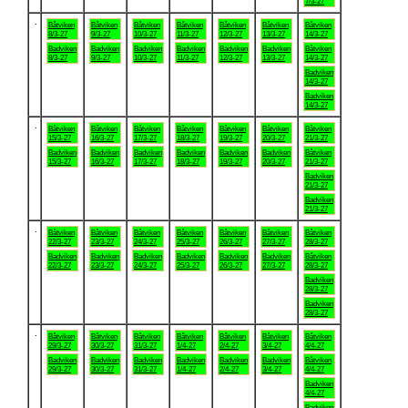
7/3-27
.
Båtviken
Båtviken
Båtviken
Båtviken
Båtviken
Båtviken
Båtviken
8/3-27
9/3-27
10/3-27
11/3-27
12/3-27
13/3-27
14/3-27
Badviken
Badviken
Badviken
Badviken
Badviken
Badviken
Båtviken
8/3-27
9/3-27
10/3-27
11/3-27
12/3-27
13/3-27
14/3-27
Badviken
14/3-27
Badviken
14/3-27
.
Båtviken
Båtviken
Båtviken
Båtviken
Båtviken
Båtviken
Båtviken
15/3-27
16/3-27
17/3-27
18/3-27
19/3-27
20/3-27
21/3-27
Badviken
Badviken
Badviken
Badviken
Badviken
Badviken
Båtviken
15/3-27
16/3-27
17/3-27
18/3-27
19/3-27
20/3-27
21/3-27
Badviken
21/3-27
Badviken
21/3-27
.
Båtviken
Båtviken
Båtviken
Båtviken
Båtviken
Båtviken
Båtviken
22/3-27
23/3-27
24/3-27
25/3-27
26/3-27
27/3-27
28/3-27
Badviken
Badviken
Badviken
Badviken
Badviken
Badviken
Båtviken
22/3-27
23/3-27
24/3-27
25/3-27
26/3-27
27/3-27
28/3-27
Badviken
28/3-27
Badviken
28/3-27
.
Båtviken
Båtviken
Båtviken
Båtviken
Båtviken
Båtviken
Båtviken
29/3-27
30/3-27
31/3-27
1/4-27
2/4-27
3/4-27
4/4-27
Badviken
Badviken
Badviken
Badviken
Badviken
Badviken
Båtviken
29/3-27
30/3-27
31/3-27
1/4-27
2/4-27
3/4-27
4/4-27
Badviken
4/4-27
Badviken