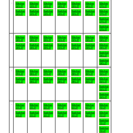
.
Båtviken
Båtviken
Båtviken
Båtviken
Båtviken
Båtviken
Båtviken
11/1-27
12/1-27
13/1-27
14/1-27
15/1-27
16/1-27
17/1-27
Badviken
Badviken
Badviken
Badviken
Badviken
Badviken
Båtviken
11/1-27
12/1-27
13/1-27
14/1-27
15/1-27
16/1-27
17/1-27
Badviken
17/1-27
Badviken
17/1-27
.
Båtviken
Båtviken
Båtviken
Båtviken
Båtviken
Båtviken
Båtviken
18/1-27
19/1-27
20/1-27
21/1-27
22/1-27
23/1-27
24/1-27
Badviken
Badviken
Badviken
Badviken
Badviken
Badviken
Båtviken
18/1-27
19/1-27
20/1-27
21/1-27
22/1-27
23/1-27
24/1-27
Badviken
24/1-27
Badviken
24/1-27
.
Båtviken
Båtviken
Båtviken
Båtviken
Båtviken
Båtviken
Båtviken
25/1-27
26/1-27
27/1-27
28/1-27
29/1-27
30/1-27
31/1-27
Badviken
Badviken
Badviken
Badviken
Badviken
Badviken
Båtviken
25/1-27
26/1-27
27/1-27
28/1-27
29/1-27
30/1-27
31/1-27
Badviken
31/1-27
Badviken
31/1-27
.
Båtviken
Båtviken
Båtviken
Båtviken
Båtviken
Båtviken
Båtviken
1/2-27
2/2-27
3/2-27
4/2-27
5/2-27
6/2-27
7/2-27
Badviken
Badviken
Badviken
Badviken
Badviken
Badviken
Båtviken
1/2-27
2/2-27
3/2-27
4/2-27
5/2-27
6/2-27
7/2-27
Badviken
7/2-27
Badviken
7/2-27