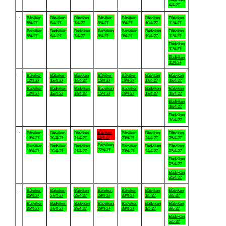
4/4-27
.
Båtviken
Båtviken
Båtviken
Båtviken
Båtviken
Båtviken
Båtviken
5/4-27
6/4-27
7/4-27
8/4-27
9/4-27
10/4-27
11/4-27
Badviken
Badviken
Badviken
Badviken
Badviken
Badviken
Båtviken
5/4-27
6/4-27
7/4-27
8/4-27
9/4-27
10/4-27
11/4-27
Badviken
11/4-27
Badviken
11/4-27
.
Båtviken
Båtviken
Båtviken
Båtviken
Båtviken
Båtviken
Båtviken
12/4-27
13/4-27
14/4-27
15/4-27
16/4-27
17/4-27
18/4-27
Badviken
Badviken
Badviken
Badviken
Badviken
Badviken
Båtviken
12/4-27
13/4-27
14/4-27
15/4-27
16/4-27
17/4-27
18/4-27
Badviken
18/4-27
Badviken
18/4-27
.
Båtviken
Båtviken
Båtviken
Båtviken
Båtviken
Båtviken
Båtviken
22/4-27
19/4-27
20/4-27
21/4-27
23/4-27
24/4-27
25/4-27
Badviken
Badviken
Badviken
Badviken
Badviken
Badviken
Båtviken
22/4-27
19/4-27
20/4-27
21/4-27
23/4-27
24/4-27
25/4-27
Badviken
25/4-27
Badviken
25/4-27
.
Båtviken
Båtviken
Båtviken
Båtviken
Båtviken
Båtviken
Båtviken
26/4-27
27/4-27
28/4-27
29/4-27
30/4-27
1/5-27
2/5-27
Badviken
Badviken
Badviken
Badviken
Badviken
Badviken
Båtviken
26/4-27
27/4-27
28/4-27
29/4-27
30/4-27
1/5-27
2/5-27
Badviken
2/5-27