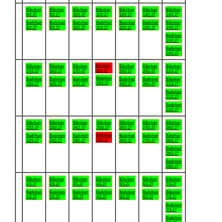
.
Båtviken
Båtviken
Båtviken
Båtviken
Båtviken
Båtviken
Båtviken
8/2-27
9/2-27
10/2-27
11/2-27
12/2-27
13/2-27
14/2-27
Badviken
Badviken
Badviken
Badviken
Badviken
Badviken
Båtviken
8/2-27
9/2-27
10/2-27
11/2-27
12/2-27
13/2-27
14/2-27
Badviken
14/2-27
Badviken
14/2-27
.
Båtviken
Båtviken
Båtviken
Båtviken
Båtviken
Båtviken
Båtviken
18/2-27
15/2-27
16/2-27
17/2-27
19/2-27
20/2-27
21/2-27
Badviken
Badviken
Badviken
Badviken
Badviken
Badviken
Båtviken
18/2-27
15/2-27
16/2-27
17/2-27
19/2-27
20/2-27
21/2-27
Badviken
21/2-27
Badviken
21/2-27
.
Båtviken
Båtviken
Båtviken
Båtviken
Båtviken
Båtviken
Båtviken
22/2-27
23/2-27
24/2-27
25/2-27
26/2-27
27/2-27
28/2-27
Badviken
Badviken
Badviken
Badviken
Badviken
Badviken
Båtviken
25/2-27
22/2-27
23/2-27
24/2-27
26/2-27
27/2-27
28/2-27
Badviken
28/2-27
Badviken
28/2-27
.
Båtviken
Båtviken
Båtviken
Båtviken
Båtviken
Båtviken
Båtviken
1/3-27
2/3-27
3/3-27
4/3-27
5/3-27
6/3-27
7/3-27
Badviken
Badviken
Badviken
Badviken
Badviken
Badviken
Båtviken
1/3-27
2/3-27
3/3-27
4/3-27
5/3-27
6/3-27
7/3-27
Badviken
7/3-27
Badviken