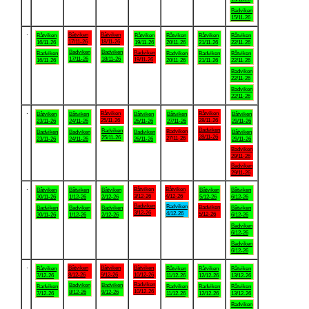
Badviken
15/11-26
.
Båtviken
Båtviken
Båtviken
Båtviken
Båtviken
Båtviken
Båtviken
17/11-26
18/11-26
16/11-26
19/11-26
20/11-26
21/11-26
22/11-26
Badviken
Badviken
Badviken
Badviken
Badviken
Badviken
Båtviken
17/11-26
18/11-26
19/11-26
16/11-26
20/11-26
21/11-26
22/11-26
Badviken
22/11-26
Badviken
22/11-26
.
Båtviken
Båtviken
Båtviken
Båtviken
Båtviken
Båtviken
Båtviken
25/11-26
28/11-26
23/11-26
24/11-26
26/11-26
27/11-26
29/11-26
Badviken
Badviken
Badviken
Badviken
Badviken
Badviken
Båtviken
28/11-26
25/11-26
27/11-26
23/11-26
24/11-26
26/11-26
29/11-26
Badviken
29/11-26
Badviken
29/11-26
.
Båtviken
Båtviken
Båtviken
Båtviken
Båtviken
Båtviken
Båtviken
3/12-26
4/12-26
30/11-26
1/12-26
2/12-26
5/12-26
6/12-26
Badviken
Badviken
Badviken
Badviken
Badviken
Badviken
Båtviken
3/12-26
4/12-26
5/12-26
30/11-26
1/12-26
2/12-26
6/12-26
Badviken
6/12-26
Badviken
6/12-26
.
Båtviken
Båtviken
Båtviken
Båtviken
Båtviken
Båtviken
Båtviken
8/12-26
9/12-26
10/12-26
7/12-26
11/12-26
12/12-26
13/12-26
Badviken
Badviken
Badviken
Badviken
Badviken
Badviken
Båtviken
10/12-26
8/12-26
9/12-26
7/12-26
11/12-26
12/12-26
13/12-26
Badviken