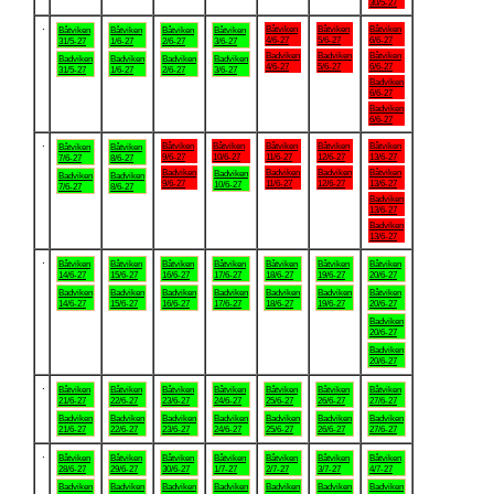
30/5-27
.
Båtviken
Båtviken
Båtviken
Båtviken
Båtviken
Båtviken
Båtviken
4/6-27
5/6-27
6/6-27
31/5-27
1/6-27
2/6-27
3/6-27
Badviken
Badviken
Båtviken
Badviken
Badviken
Badviken
Badviken
4/6-27
5/6-27
6/6-27
31/5-27
1/6-27
2/6-27
3/6-27
Badviken
6/6-27
Badviken
6/6-27
.
Båtviken
Båtviken
Båtviken
Båtviken
Båtviken
Båtviken
Båtviken
9/6-27
10/6-27
11/6-27
12/6-27
13/6-27
7/6-27
8/6-27
Badviken
Badviken
Badviken
Båtviken
Badviken
Badviken
Badviken
9/6-27
11/6-27
12/6-27
13/6-27
10/6-27
7/6-27
8/6-27
Badviken
13/6-27
Badviken
13/6-27
.
Båtviken
Båtviken
Båtviken
Båtviken
Båtviken
Båtviken
Båtviken
14/6-27
15/6-27
16/6-27
17/6-27
18/6-27
19/6-27
20/6-27
Badviken
Badviken
Badviken
Badviken
Badviken
Badviken
Båtviken
14/6-27
15/6-27
16/6-27
17/6-27
18/6-27
19/6-27
20/6-27
Badviken
20/6-27
Badviken
20/6-27
.
Båtviken
Båtviken
Båtviken
Båtviken
Båtviken
Båtviken
Båtviken
21/6-27
22/6-27
23/6-27
24/6-27
25/6-27
26/6-27
27/6-27
Badviken
Badviken
Badviken
Badviken
Badviken
Badviken
Badviken
21/6-27
22/6-27
23/6-27
24/6-27
25/6-27
26/6-27
27/6-27
.
Båtviken
Båtviken
Båtviken
Båtviken
Båtviken
Båtviken
Båtviken
28/6-27
29/6-27
30/6-27
1/7-27
2/7-27
3/7-27
4/7-27
Badviken
Badviken
Badviken
Badviken
Badviken
Badviken
Badviken