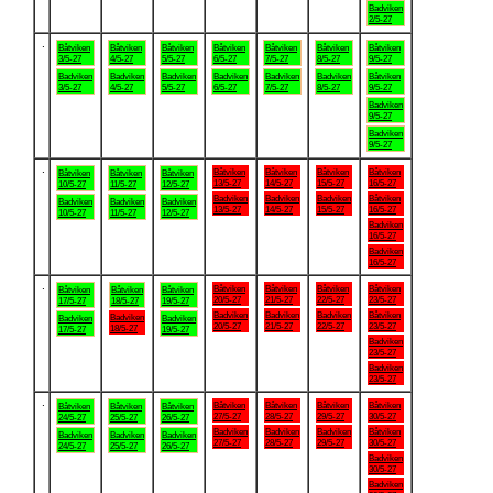
Badviken
2/5-27
.
Båtviken
Båtviken
Båtviken
Båtviken
Båtviken
Båtviken
Båtviken
3/5-27
4/5-27
5/5-27
6/5-27
7/5-27
8/5-27
9/5-27
Badviken
Badviken
Badviken
Badviken
Badviken
Badviken
Båtviken
3/5-27
4/5-27
5/5-27
6/5-27
7/5-27
8/5-27
9/5-27
Badviken
9/5-27
Badviken
9/5-27
.
Båtviken
Båtviken
Båtviken
Båtviken
Båtviken
Båtviken
Båtviken
13/5-27
14/5-27
15/5-27
16/5-27
10/5-27
11/5-27
12/5-27
Badviken
Badviken
Badviken
Båtviken
Badviken
Badviken
Badviken
13/5-27
14/5-27
15/5-27
16/5-27
10/5-27
11/5-27
12/5-27
Badviken
16/5-27
Badviken
16/5-27
.
Båtviken
Båtviken
Båtviken
Båtviken
Båtviken
Båtviken
Båtviken
20/5-27
21/5-27
22/5-27
23/5-27
17/5-27
18/5-27
19/5-27
Badviken
Badviken
Badviken
Båtviken
Badviken
Badviken
Badviken
20/5-27
21/5-27
22/5-27
23/5-27
18/5-27
17/5-27
19/5-27
Badviken
23/5-27
Badviken
23/5-27
.
Båtviken
Båtviken
Båtviken
Båtviken
Båtviken
Båtviken
Båtviken
27/5-27
28/5-27
29/5-27
30/5-27
24/5-27
25/5-27
26/5-27
Badviken
Badviken
Badviken
Båtviken
Badviken
Badviken
Badviken
27/5-27
28/5-27
29/5-27
30/5-27
24/5-27
25/5-27
26/5-27
Badviken
30/5-27
Badviken