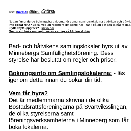
Störst
Större
Text: [
Normal
] [
] [
]
Nedan finner du de bokningsbara tiderna för gemensamhetslokalerna badviken och båtvik
Inte bokat förut?
Börja med att
registrera ditt konto här.
- tänk på att det kan ta några daga
Flyttat/bytt uppgifter?
-
klicka här
Om du vill boka en dagtid på en vardag så klickar du här
Bad- och båtvikens samlingslokaler hyrs ut av
Minnebergs Samfällighetsförening. Dess
styrelse har beslutat om regler och priser.
Bokningsinfo om Samlingslokalerna:
- läs
igenom detta innan du bokar din tid.
Vem får hyra?
Det är medlemmarna skrivna i de olika
Bostadsrättsföreningarna på Svartviksslingan,
de olika styrelserna samt
föreningsverksamheterna i Minneberg som får
boka lokalerna.