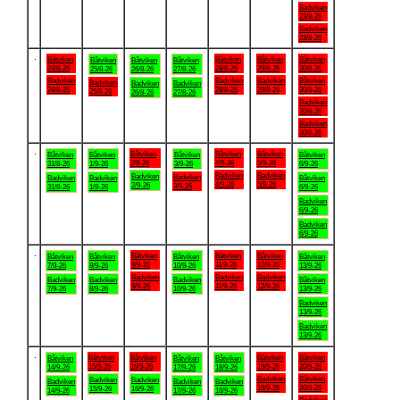
Badviken
23/8-26
Badviken
23/8-26
.
Båtviken
Båtviken
Båtviken
Båtviken
Båtviken
Båtviken
Båtviken
24/8-26
28/8-26
29/8-26
30/8-26
25/8-26
26/8-26
27/8-26
Badviken
Badviken
Badviken
Båtviken
Badviken
Badviken
Badviken
24/8-26
28/8-26
29/8-26
30/8-26
25/8-26
26/8-26
27/8-26
Badviken
30/8-26
Badviken
30/8-26
.
Båtviken
Båtviken
Båtviken
Båtviken
Båtviken
Båtviken
Båtviken
2/9-26
4/9-26
5/9-26
31/8-26
1/9-26
3/9-26
6/9-26
Badviken
Badviken
Badviken
Badviken
Badviken
Badviken
Båtviken
4/9-26
5/9-26
2/9-26
3/9-26
31/8-26
1/9-26
6/9-26
Badviken
6/9-26
Badviken
6/9-26
.
Båtviken
Båtviken
Båtviken
Båtviken
Båtviken
Båtviken
Båtviken
9/9-26
11/9-26
12/9-26
7/9-26
8/9-26
10/9-26
13/9-26
Badviken
Badviken
Badviken
Badviken
Badviken
Badviken
Båtviken
9/9-26
11/9-26
12/9-26
7/9-26
8/9-26
10/9-26
13/9-26
Badviken
13/9-26
Badviken
13/9-26
.
Båtviken
Båtviken
Båtviken
Båtviken
Båtviken
Båtviken
Båtviken
15/9-26
16/9-26
19/9-26
20/9-26
14/9-26
17/9-26
18/9-26
Badviken
Båtviken
Badviken
Badviken
Badviken
Badviken
Badviken
19/9-26
20/9-26
15/9-26
16/9-26
14/9-26
17/9-26
18/9-26