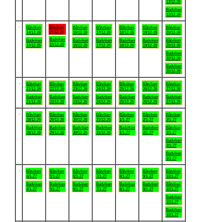
13/12-26
Badviken
13/12-26
.
Båtviken
Båtviken
Båtviken
Båtviken
Båtviken
Båtviken
Båtviken
15/12-26
14/12-26
16/12-26
17/12-26
18/12-26
19/12-26
20/12-26
Badviken
Badviken
Badviken
Badviken
Badviken
Badviken
Båtviken
15/12-26
14/12-26
16/12-26
17/12-26
18/12-26
19/12-26
20/12-26
Badviken
20/12-26
Badviken
20/12-26
.
Båtviken
Båtviken
Båtviken
Båtviken
Båtviken
Båtviken
Båtviken
21/12-26
22/12-26
23/12-26
24/12-26
25/12-26
26/12-26
27/12-26
Badviken
Badviken
Badviken
Badviken
Badviken
Badviken
Badviken
21/12-26
22/12-26
23/12-26
24/12-26
25/12-26
26/12-26
27/12-26
.
Båtviken
Båtviken
Båtviken
Båtviken
Båtviken
Båtviken
Båtviken
28/12-26
29/12-26
30/12-26
31/12-26
1/1-27
2/1-27
3/1-27
Badviken
Badviken
Badviken
Badviken
Badviken
Badviken
Båtviken
28/12-26
29/12-26
30/12-26
31/12-26
1/1-27
2/1-27
3/1-27
Badviken
3/1-27
Badviken
3/1-27
.
Båtviken
Båtviken
Båtviken
Båtviken
Båtviken
Båtviken
Båtviken
4/1-27
5/1-27
6/1-27
7/1-27
8/1-27
9/1-27
10/1-27
Badviken
Badviken
Badviken
Badviken
Badviken
Badviken
Båtviken
4/1-27
5/1-27
6/1-27
7/1-27
8/1-27
9/1-27
10/1-27
Badviken
10/1-27
Badviken
10/1-27