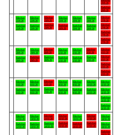
Badviken
20/9-26
Badviken
20/9-26
.
Båtviken
Båtviken
Båtviken
Båtviken
Båtviken
Båtviken
Båtviken
23/9-26
27/9-26
21/9-26
22/9-26
24/9-26
25/9-26
26/9-26
Badviken
Båtviken
Badviken
Badviken
Badviken
Badviken
Badviken
23/9-26
27/9-26
24/9-26
21/9-26
22/9-26
25/9-26
26/9-26
Badviken
27/9-26
Badviken
27/9-26
.
Båtviken
Båtviken
Båtviken
Båtviken
Båtviken
Båtviken
Båtviken
30/9-26
3/10-26
4/10-26
28/9-26
29/9-26
1/10-26
2/10-26
Båtviken
Badviken
Badviken
Badviken
Badviken
Badviken
Badviken
4/10-26
30/9-26
3/10-26
29/9-26
28/9-26
1/10-26
2/10-26
Badviken
4/10-26
Badviken
4/10-26
.
Båtviken
Båtviken
Båtviken
Båtviken
Båtviken
Båtviken
Båtviken
7/10-26
5/10-26
6/10-26
8/10-26
9/10-26
10/10-26
11/10-26
Badviken
Badviken
Badviken
Badviken
Badviken
Badviken
Båtviken
7/10-26
5/10-26
6/10-26
8/10-26
9/10-26
10/10-26
11/10-26
Badviken
11/10-26
Badviken
11/10-26
.
Båtviken
Båtviken
Båtviken
Båtviken
Båtviken
Båtviken
Båtviken
14/10-26
15/10-26
17/10-26
12/10-26
13/10-26
16/10-26
18/10-26
Badviken
Badviken
Badviken
Badviken
Badviken
Badviken
Båtviken
15/10-26
17/10-26
14/10-26
16/10-26
12/10-26
13/10-26
18/10-26
Badviken
18/10-26