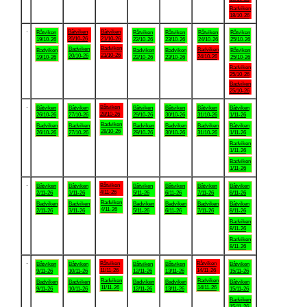
Badviken
18/10-26
.
Båtviken
Båtviken
Båtviken
Båtviken
Båtviken
Båtviken
Båtviken
20/10-26
21/10-26
19/10-26
22/10-26
23/10-26
24/10-26
25/10-26
Badviken
Badviken
Badviken
Badviken
Badviken
Badviken
Båtviken
21/10-26
20/10-26
24/10-26
19/10-26
22/10-26
23/10-26
25/10-26
Badviken
25/10-26
Badviken
25/10-26
.
Båtviken
Båtviken
Båtviken
Båtviken
Båtviken
Båtviken
Båtviken
28/10-26
26/10-26
27/10-26
29/10-26
30/10-26
31/10-26
1/11-26
Badviken
Badviken
Badviken
Badviken
Badviken
Badviken
Båtviken
28/10-26
26/10-26
27/10-26
29/10-26
30/10-26
31/10-26
1/11-26
Badviken
1/11-26
Badviken
1/11-26
.
Båtviken
Båtviken
Båtviken
Båtviken
Båtviken
Båtviken
Båtviken
4/11-26
2/11-26
3/11-26
5/11-26
6/11-26
7/11-26
8/11-26
Badviken
Badviken
Badviken
Badviken
Badviken
Badviken
Båtviken
4/11-26
2/11-26
3/11-26
5/11-26
6/11-26
7/11-26
8/11-26
Badviken
8/11-26
Badviken
8/11-26
.
Båtviken
Båtviken
Båtviken
Båtviken
Båtviken
Båtviken
Båtviken
11/11-26
14/11-26
9/11-26
10/11-26
12/11-26
13/11-26
15/11-26
Badviken
Badviken
Badviken
Badviken
Badviken
Badviken
Båtviken
11/11-26
14/11-26
9/11-26
10/11-26
12/11-26
13/11-26
15/11-26
Badviken
15/11-26