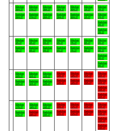
.
Båtviken
Båtviken
Båtviken
Båtviken
Båtviken
Båtviken
Båtviken
26/4-27
27/4-27
28/4-27
29/4-27
30/4-27
1/5-27
2/5-27
Badviken
Badviken
Badviken
Badviken
Badviken
Badviken
Båtviken
26/4-27
27/4-27
28/4-27
29/4-27
30/4-27
1/5-27
2/5-27
Badviken
2/5-27
Badviken
2/5-27
.
Båtviken
Båtviken
Båtviken
Båtviken
Båtviken
Båtviken
Båtviken
3/5-27
4/5-27
5/5-27
6/5-27
7/5-27
8/5-27
9/5-27
Badviken
Badviken
Badviken
Badviken
Badviken
Badviken
Båtviken
3/5-27
4/5-27
5/5-27
6/5-27
7/5-27
8/5-27
9/5-27
Badviken
9/5-27
Badviken
9/5-27
.
Båtviken
Båtviken
Båtviken
Båtviken
Båtviken
Båtviken
Båtviken
13/5-27
14/5-27
15/5-27
16/5-27
10/5-27
11/5-27
12/5-27
Badviken
Badviken
Badviken
Båtviken
Badviken
Badviken
Badviken
13/5-27
14/5-27
15/5-27
16/5-27
10/5-27
11/5-27
12/5-27
Badviken
16/5-27
Badviken
16/5-27
.
Båtviken
Båtviken
Båtviken
Båtviken
Båtviken
Båtviken
Båtviken
20/5-27
21/5-27
22/5-27
23/5-27
17/5-27
18/5-27
19/5-27
Badviken
Badviken
Badviken
Båtviken
Badviken
Badviken
Badviken
20/5-27
21/5-27
22/5-27
23/5-27
18/5-27
17/5-27
19/5-27
Badviken
23/5-27
Badviken
23/5-27