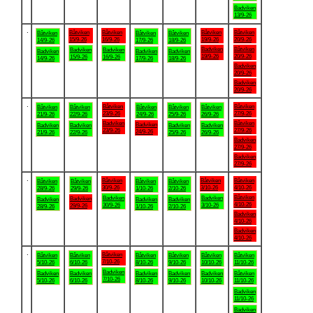
Badviken
13/9-26
.
Båtviken
Båtviken
Båtviken
Båtviken
Båtviken
Båtviken
Båtviken
15/9-26
16/9-26
19/9-26
20/9-26
14/9-26
17/9-26
18/9-26
Badviken
Båtviken
Badviken
Badviken
Badviken
Badviken
Badviken
19/9-26
20/9-26
15/9-26
16/9-26
14/9-26
17/9-26
18/9-26
Badviken
20/9-26
Badviken
20/9-26
.
Båtviken
Båtviken
Båtviken
Båtviken
Båtviken
Båtviken
Båtviken
23/9-26
27/9-26
21/9-26
22/9-26
24/9-26
25/9-26
26/9-26
Badviken
Båtviken
Badviken
Badviken
Badviken
Badviken
Badviken
23/9-26
27/9-26
24/9-26
21/9-26
22/9-26
25/9-26
26/9-26
Badviken
27/9-26
Badviken
27/9-26
.
Båtviken
Båtviken
Båtviken
Båtviken
Båtviken
Båtviken
Båtviken
30/9-26
3/10-26
4/10-26
28/9-26
29/9-26
1/10-26
2/10-26
Båtviken
Badviken
Badviken
Badviken
Badviken
Badviken
Badviken
4/10-26
30/9-26
3/10-26
29/9-26
28/9-26
1/10-26
2/10-26
Badviken
4/10-26
Badviken
4/10-26
.
Båtviken
Båtviken
Båtviken
Båtviken
Båtviken
Båtviken
Båtviken
7/10-26
5/10-26
6/10-26
8/10-26
9/10-26
10/10-26
11/10-26
Badviken
Badviken
Badviken
Badviken
Badviken
Badviken
Båtviken
7/10-26
5/10-26
6/10-26
8/10-26
9/10-26
10/10-26
11/10-26
Badviken
11/10-26
Badviken