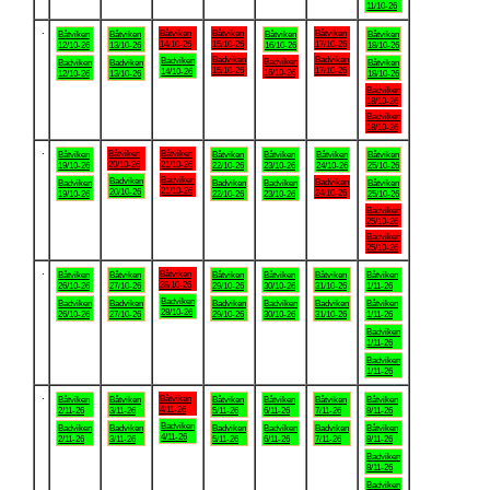
11/10-26
.
Båtviken
Båtviken
Båtviken
Båtviken
Båtviken
Båtviken
Båtviken
14/10-26
15/10-26
17/10-26
12/10-26
13/10-26
16/10-26
18/10-26
Badviken
Badviken
Badviken
Badviken
Badviken
Badviken
Båtviken
15/10-26
17/10-26
14/10-26
16/10-26
12/10-26
13/10-26
18/10-26
Badviken
18/10-26
Badviken
18/10-26
.
Båtviken
Båtviken
Båtviken
Båtviken
Båtviken
Båtviken
Båtviken
20/10-26
21/10-26
19/10-26
22/10-26
23/10-26
24/10-26
25/10-26
Badviken
Badviken
Badviken
Badviken
Badviken
Badviken
Båtviken
21/10-26
20/10-26
24/10-26
19/10-26
22/10-26
23/10-26
25/10-26
Badviken
25/10-26
Badviken
25/10-26
.
Båtviken
Båtviken
Båtviken
Båtviken
Båtviken
Båtviken
Båtviken
28/10-26
26/10-26
27/10-26
29/10-26
30/10-26
31/10-26
1/11-26
Badviken
Badviken
Badviken
Badviken
Badviken
Badviken
Båtviken
28/10-26
26/10-26
27/10-26
29/10-26
30/10-26
31/10-26
1/11-26
Badviken
1/11-26
Badviken
1/11-26
.
Båtviken
Båtviken
Båtviken
Båtviken
Båtviken
Båtviken
Båtviken
4/11-26
2/11-26
3/11-26
5/11-26
6/11-26
7/11-26
8/11-26
Badviken
Badviken
Badviken
Badviken
Badviken
Badviken
Båtviken
4/11-26
2/11-26
3/11-26
5/11-26
6/11-26
7/11-26
8/11-26
Badviken
8/11-26
Badviken