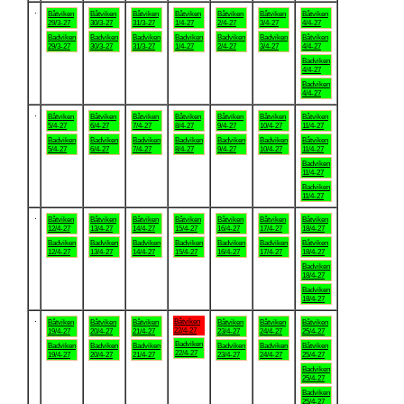
.
Båtviken
Båtviken
Båtviken
Båtviken
Båtviken
Båtviken
Båtviken
29/3-27
30/3-27
31/3-27
1/4-27
2/4-27
3/4-27
4/4-27
Badviken
Badviken
Badviken
Badviken
Badviken
Badviken
Båtviken
29/3-27
30/3-27
31/3-27
1/4-27
2/4-27
3/4-27
4/4-27
Badviken
4/4-27
Badviken
4/4-27
.
Båtviken
Båtviken
Båtviken
Båtviken
Båtviken
Båtviken
Båtviken
5/4-27
6/4-27
7/4-27
8/4-27
9/4-27
10/4-27
11/4-27
Badviken
Badviken
Badviken
Badviken
Badviken
Badviken
Båtviken
5/4-27
6/4-27
7/4-27
8/4-27
9/4-27
10/4-27
11/4-27
Badviken
11/4-27
Badviken
11/4-27
.
Båtviken
Båtviken
Båtviken
Båtviken
Båtviken
Båtviken
Båtviken
12/4-27
13/4-27
14/4-27
15/4-27
16/4-27
17/4-27
18/4-27
Badviken
Badviken
Badviken
Badviken
Badviken
Badviken
Båtviken
12/4-27
13/4-27
14/4-27
15/4-27
16/4-27
17/4-27
18/4-27
Badviken
18/4-27
Badviken
18/4-27
.
Båtviken
Båtviken
Båtviken
Båtviken
Båtviken
Båtviken
Båtviken
22/4-27
19/4-27
20/4-27
21/4-27
23/4-27
24/4-27
25/4-27
Badviken
Badviken
Badviken
Badviken
Badviken
Badviken
Båtviken
22/4-27
19/4-27
20/4-27
21/4-27
23/4-27
24/4-27
25/4-27
Badviken
25/4-27
Badviken
25/4-27