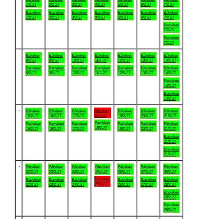
1/2-27
2/2-27
3/2-27
4/2-27
5/2-27
6/2-27
7/2-27
Badviken
Badviken
Badviken
Badviken
Badviken
Badviken
Båtviken
1/2-27
2/2-27
3/2-27
4/2-27
5/2-27
6/2-27
7/2-27
Badviken
7/2-27
Badviken
7/2-27
.
Båtviken
Båtviken
Båtviken
Båtviken
Båtviken
Båtviken
Båtviken
8/2-27
9/2-27
10/2-27
11/2-27
12/2-27
13/2-27
14/2-27
Badviken
Badviken
Badviken
Badviken
Badviken
Badviken
Båtviken
8/2-27
9/2-27
10/2-27
11/2-27
12/2-27
13/2-27
14/2-27
Badviken
14/2-27
Badviken
14/2-27
.
Båtviken
Båtviken
Båtviken
Båtviken
Båtviken
Båtviken
Båtviken
18/2-27
15/2-27
16/2-27
17/2-27
19/2-27
20/2-27
21/2-27
Badviken
Badviken
Badviken
Badviken
Badviken
Badviken
Båtviken
18/2-27
15/2-27
16/2-27
17/2-27
19/2-27
20/2-27
21/2-27
Badviken
21/2-27
Badviken
21/2-27
.
Båtviken
Båtviken
Båtviken
Båtviken
Båtviken
Båtviken
Båtviken
22/2-27
23/2-27
24/2-27
25/2-27
26/2-27
27/2-27
28/2-27
Badviken
Badviken
Badviken
Badviken
Badviken
Badviken
Båtviken
25/2-27
22/2-27
23/2-27
24/2-27
26/2-27
27/2-27
28/2-27
Badviken
28/2-27
Badviken
28/2-27