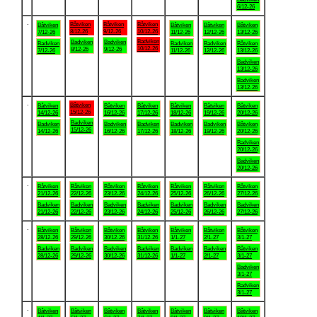
6/12-26
.
Båtviken
Båtviken
Båtviken
Båtviken
Båtviken
Båtviken
Båtviken
8/12-26
9/12-26
10/12-26
7/12-26
11/12-26
12/12-26
13/12-26
Badviken
Badviken
Badviken
Badviken
Badviken
Badviken
Båtviken
10/12-26
8/12-26
9/12-26
7/12-26
11/12-26
12/12-26
13/12-26
Badviken
13/12-26
Badviken
13/12-26
.
Båtviken
Båtviken
Båtviken
Båtviken
Båtviken
Båtviken
Båtviken
15/12-26
14/12-26
16/12-26
17/12-26
18/12-26
19/12-26
20/12-26
Badviken
Badviken
Badviken
Badviken
Badviken
Badviken
Båtviken
15/12-26
14/12-26
16/12-26
17/12-26
18/12-26
19/12-26
20/12-26
Badviken
20/12-26
Badviken
20/12-26
.
Båtviken
Båtviken
Båtviken
Båtviken
Båtviken
Båtviken
Båtviken
21/12-26
22/12-26
23/12-26
24/12-26
25/12-26
26/12-26
27/12-26
Badviken
Badviken
Badviken
Badviken
Badviken
Badviken
Badviken
21/12-26
22/12-26
23/12-26
24/12-26
25/12-26
26/12-26
27/12-26
.
Båtviken
Båtviken
Båtviken
Båtviken
Båtviken
Båtviken
Båtviken
28/12-26
29/12-26
30/12-26
31/12-26
1/1-27
2/1-27
3/1-27
Badviken
Badviken
Badviken
Badviken
Badviken
Badviken
Båtviken
28/12-26
29/12-26
30/12-26
31/12-26
1/1-27
2/1-27
3/1-27
Badviken
3/1-27
Badviken
3/1-27
.
Båtviken
Båtviken
Båtviken
Båtviken
Båtviken
Båtviken
Båtviken