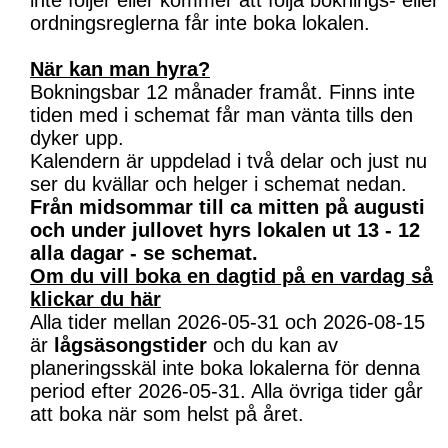
inte följer eller kommer att följa boknings- eller
ordningsreglerna får inte boka lokalen.
När kan man hyra?
Bokningsbar 12 månader framåt. Finns inte
tiden med i schemat får man vänta tills den
dyker upp.
Kalendern är uppdelad i två delar och just nu
ser du kvällar och helger i schemat nedan.
Från midsommar till ca mitten på augusti
och under jullovet hyrs lokalen ut 13 - 12
alla dagar - se schemat.
Om du vill boka en dagtid på en vardag så
klickar du här
Alla tider mellan 2026-05-31 och 2026-08-15
är
lågsäsongstider
och du kan av
planeringsskäl inte boka lokalerna för denna
period efter 2026-05-31. Alla övriga tider går
att boka när som helst på året.