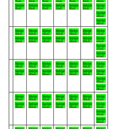
4/1-27
5/1-27
6/1-27
7/1-27
8/1-27
9/1-27
10/1-27
Badviken
Badviken
Badviken
Badviken
Badviken
Badviken
Båtviken
4/1-27
5/1-27
6/1-27
7/1-27
8/1-27
9/1-27
10/1-27
Badviken
10/1-27
Badviken
10/1-27
.
Båtviken
Båtviken
Båtviken
Båtviken
Båtviken
Båtviken
Båtviken
11/1-27
12/1-27
13/1-27
14/1-27
15/1-27
16/1-27
17/1-27
Badviken
Badviken
Badviken
Badviken
Badviken
Badviken
Båtviken
11/1-27
12/1-27
13/1-27
14/1-27
15/1-27
16/1-27
17/1-27
Badviken
17/1-27
Badviken
17/1-27
.
Båtviken
Båtviken
Båtviken
Båtviken
Båtviken
Båtviken
Båtviken
18/1-27
19/1-27
20/1-27
21/1-27
22/1-27
23/1-27
24/1-27
Badviken
Badviken
Badviken
Badviken
Badviken
Badviken
Båtviken
18/1-27
19/1-27
20/1-27
21/1-27
22/1-27
23/1-27
24/1-27
Badviken
24/1-27
Badviken
24/1-27
.
Båtviken
Båtviken
Båtviken
Båtviken
Båtviken
Båtviken
Båtviken
25/1-27
26/1-27
27/1-27
28/1-27
29/1-27
30/1-27
31/1-27
Badviken
Badviken
Badviken
Badviken
Badviken
Badviken
Båtviken
25/1-27
26/1-27
27/1-27
28/1-27
29/1-27
30/1-27
31/1-27
Badviken
31/1-27
Badviken
31/1-27
.
Båtviken
Båtviken
Båtviken
Båtviken
Båtviken
Båtviken
Båtviken