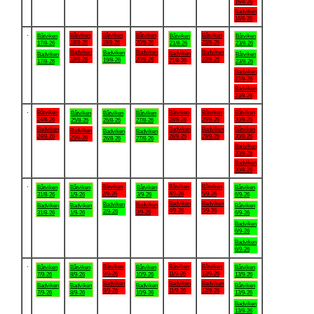
16/8-26
Badviken
16/8-26
.
Båtviken
Båtviken
Båtviken
Båtviken
Båtviken
Båtviken
Båtviken
18/8-26
19/8-26
20/8-26
22/8-26
17/8-26
21/8-26
23/8-26
Badviken
Badviken
Badviken
Badviken
Badviken
Badviken
Båtviken
18/8-26
20/8-26
22/8-26
19/8-26
21/8-26
17/8-26
23/8-26
Badviken
23/8-26
Badviken
23/8-26
.
Båtviken
Båtviken
Båtviken
Båtviken
Båtviken
Båtviken
Båtviken
24/8-26
28/8-26
29/8-26
30/8-26
25/8-26
26/8-26
27/8-26
Badviken
Badviken
Badviken
Båtviken
Badviken
Badviken
Badviken
24/8-26
28/8-26
29/8-26
30/8-26
25/8-26
26/8-26
27/8-26
Badviken
30/8-26
Badviken
30/8-26
.
Båtviken
Båtviken
Båtviken
Båtviken
Båtviken
Båtviken
Båtviken
2/9-26
4/9-26
5/9-26
31/8-26
1/9-26
3/9-26
6/9-26
Badviken
Badviken
Badviken
Badviken
Badviken
Badviken
Båtviken
4/9-26
5/9-26
2/9-26
3/9-26
31/8-26
1/9-26
6/9-26
Badviken
6/9-26
Badviken
6/9-26
.
Båtviken
Båtviken
Båtviken
Båtviken
Båtviken
Båtviken
Båtviken
9/9-26
11/9-26
12/9-26
7/9-26
8/9-26
10/9-26
13/9-26
Badviken
Badviken
Badviken
Badviken
Badviken
Badviken
Båtviken
9/9-26
11/9-26
12/9-26
7/9-26
8/9-26
10/9-26
13/9-26
Badviken
13/9-26