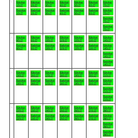
.
Båtviken
Båtviken
Båtviken
Båtviken
Båtviken
Båtviken
Båtviken
1/3-27
2/3-27
3/3-27
4/3-27
5/3-27
6/3-27
7/3-27
Badviken
Badviken
Badviken
Badviken
Badviken
Badviken
Båtviken
1/3-27
2/3-27
3/3-27
4/3-27
5/3-27
6/3-27
7/3-27
Badviken
7/3-27
Badviken
7/3-27
.
Båtviken
Båtviken
Båtviken
Båtviken
Båtviken
Båtviken
Båtviken
8/3-27
9/3-27
10/3-27
11/3-27
12/3-27
13/3-27
14/3-27
Badviken
Badviken
Badviken
Badviken
Badviken
Badviken
Båtviken
8/3-27
9/3-27
10/3-27
11/3-27
12/3-27
13/3-27
14/3-27
Badviken
14/3-27
Badviken
14/3-27
.
Båtviken
Båtviken
Båtviken
Båtviken
Båtviken
Båtviken
Båtviken
15/3-27
16/3-27
17/3-27
18/3-27
19/3-27
20/3-27
21/3-27
Badviken
Badviken
Badviken
Badviken
Badviken
Badviken
Båtviken
15/3-27
16/3-27
17/3-27
18/3-27
19/3-27
20/3-27
21/3-27
Badviken
21/3-27
Badviken
21/3-27
.
Båtviken
Båtviken
Båtviken
Båtviken
Båtviken
Båtviken
Båtviken
22/3-27
23/3-27
24/3-27
25/3-27
26/3-27
27/3-27
28/3-27
Badviken
Badviken
Badviken
Badviken
Badviken
Badviken
Båtviken
22/3-27
23/3-27
24/3-27
25/3-27
26/3-27
27/3-27
28/3-27
Badviken
28/3-27
Badviken
28/3-27