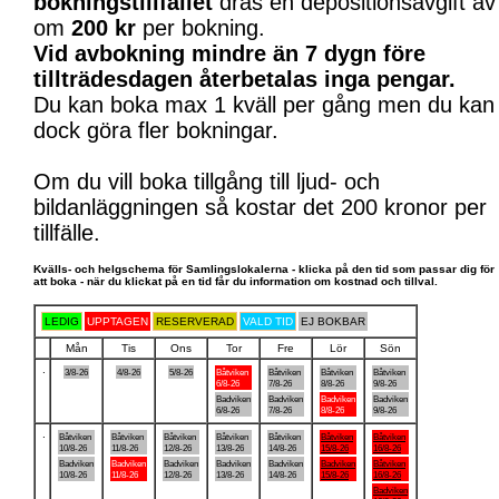
bokningstillfället
dras en depositionsavgift av
om
200 kr
per bokning.
Vid avbokning mindre än 7 dygn före
tillträdesdagen återbetalas inga pengar.
Du kan boka max 1 kväll per gång men du kan
dock göra fler bokningar.
Om du vill boka tillgång till ljud- och
bildanläggningen så kostar det 200 kronor per
tillfälle.
Kvälls- och helgschema för Samlingslokalerna - klicka på den tid som passar dig för
att boka - när du klickat på en tid får du information om kostnad och tillval.
LEDIG
UPPTAGEN
RESERVERAD
VALD TID
EJ BOKBAR
Mån
Tis
Ons
Tor
Fre
Lör
Sön
.
3/8-26
4/8-26
5/8-26
Båtviken
Båtviken
Båtviken
Båtviken
6/8-26
7/8-26
8/8-26
9/8-26
Badviken
Badviken
Badviken
Badviken
6/8-26
7/8-26
8/8-26
9/8-26
.
Båtviken
Båtviken
Båtviken
Båtviken
Båtviken
Båtviken
Båtviken
10/8-26
11/8-26
12/8-26
13/8-26
14/8-26
15/8-26
16/8-26
Badviken
Badviken
Badviken
Badviken
Badviken
Badviken
Båtviken
10/8-26
11/8-26
12/8-26
13/8-26
14/8-26
15/8-26
16/8-26
Badviken