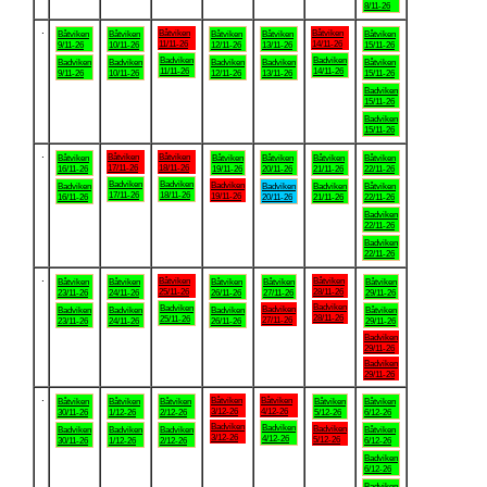
8/11-26
.
Båtviken
Båtviken
Båtviken
Båtviken
Båtviken
Båtviken
Båtviken
11/11-26
14/11-26
9/11-26
10/11-26
12/11-26
13/11-26
15/11-26
Badviken
Badviken
Badviken
Badviken
Badviken
Badviken
Båtviken
11/11-26
14/11-26
9/11-26
10/11-26
12/11-26
13/11-26
15/11-26
Badviken
15/11-26
Badviken
15/11-26
.
Båtviken
Båtviken
Båtviken
Båtviken
Båtviken
Båtviken
Båtviken
17/11-26
18/11-26
16/11-26
19/11-26
20/11-26
21/11-26
22/11-26
Badviken
Badviken
Badviken
Badviken
Badviken
Badviken
Båtviken
17/11-26
18/11-26
19/11-26
16/11-26
20/11-26
21/11-26
22/11-26
Badviken
22/11-26
Badviken
22/11-26
.
Båtviken
Båtviken
Båtviken
Båtviken
Båtviken
Båtviken
Båtviken
25/11-26
28/11-26
23/11-26
24/11-26
26/11-26
27/11-26
29/11-26
Badviken
Badviken
Badviken
Badviken
Badviken
Badviken
Båtviken
28/11-26
25/11-26
27/11-26
23/11-26
24/11-26
26/11-26
29/11-26
Badviken
29/11-26
Badviken
29/11-26
.
Båtviken
Båtviken
Båtviken
Båtviken
Båtviken
Båtviken
Båtviken
3/12-26
4/12-26
30/11-26
1/12-26
2/12-26
5/12-26
6/12-26
Badviken
Badviken
Badviken
Badviken
Badviken
Badviken
Båtviken
3/12-26
4/12-26
5/12-26
30/11-26
1/12-26
2/12-26
6/12-26
Badviken
6/12-26
Badviken