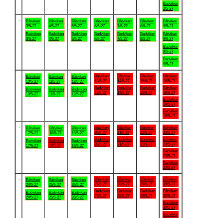
Badviken
2/5-27
.
Båtviken
Båtviken
Båtviken
Båtviken
Båtviken
Båtviken
Båtviken
3/5-27
4/5-27
5/5-27
6/5-27
7/5-27
8/5-27
9/5-27
Badviken
Badviken
Badviken
Badviken
Badviken
Badviken
Båtviken
3/5-27
4/5-27
5/5-27
6/5-27
7/5-27
8/5-27
9/5-27
Badviken
9/5-27
Badviken
9/5-27
.
Båtviken
Båtviken
Båtviken
Båtviken
Båtviken
Båtviken
Båtviken
13/5-27
14/5-27
15/5-27
16/5-27
10/5-27
11/5-27
12/5-27
Badviken
Badviken
Badviken
Båtviken
Badviken
Badviken
Badviken
13/5-27
14/5-27
15/5-27
16/5-27
10/5-27
11/5-27
12/5-27
Badviken
16/5-27
Badviken
16/5-27
.
Båtviken
Båtviken
Båtviken
Båtviken
Båtviken
Båtviken
Båtviken
20/5-27
21/5-27
22/5-27
23/5-27
17/5-27
18/5-27
19/5-27
Badviken
Badviken
Badviken
Båtviken
Badviken
Badviken
Badviken
20/5-27
21/5-27
22/5-27
23/5-27
18/5-27
17/5-27
19/5-27
Badviken
23/5-27
Badviken
23/5-27
.
Båtviken
Båtviken
Båtviken
Båtviken
Båtviken
Båtviken
Båtviken
27/5-27
28/5-27
29/5-27
30/5-27
24/5-27
25/5-27
26/5-27
Badviken
Badviken
Badviken
Båtviken
Badviken
Badviken
Badviken
27/5-27
28/5-27
29/5-27
30/5-27
24/5-27
25/5-27
26/5-27
Badviken
30/5-27
Badviken