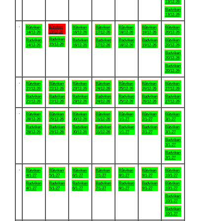
13/12-26
Badviken
13/12-26
.
Båtviken
Båtviken
Båtviken
Båtviken
Båtviken
Båtviken
Båtviken
15/12-26
14/12-26
16/12-26
17/12-26
18/12-26
19/12-26
20/12-26
Badviken
Badviken
Badviken
Badviken
Badviken
Badviken
Båtviken
15/12-26
14/12-26
16/12-26
17/12-26
18/12-26
19/12-26
20/12-26
Badviken
20/12-26
Badviken
20/12-26
.
Båtviken
Båtviken
Båtviken
Båtviken
Båtviken
Båtviken
Båtviken
21/12-26
22/12-26
23/12-26
24/12-26
25/12-26
26/12-26
27/12-26
Badviken
Badviken
Badviken
Badviken
Badviken
Badviken
Badviken
21/12-26
22/12-26
23/12-26
24/12-26
25/12-26
26/12-26
27/12-26
.
Båtviken
Båtviken
Båtviken
Båtviken
Båtviken
Båtviken
Båtviken
28/12-26
29/12-26
30/12-26
31/12-26
1/1-27
2/1-27
3/1-27
Badviken
Badviken
Badviken
Badviken
Badviken
Badviken
Båtviken
28/12-26
29/12-26
30/12-26
31/12-26
1/1-27
2/1-27
3/1-27
Badviken
3/1-27
Badviken
3/1-27
.
Båtviken
Båtviken
Båtviken
Båtviken
Båtviken
Båtviken
Båtviken
4/1-27
5/1-27
6/1-27
7/1-27
8/1-27
9/1-27
10/1-27
Badviken
Badviken
Badviken
Badviken
Badviken
Badviken
Båtviken
4/1-27
5/1-27
6/1-27
7/1-27
8/1-27
9/1-27
10/1-27
Badviken
10/1-27
Badviken
10/1-27