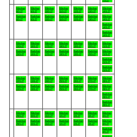
7/3-27
.
Båtviken
Båtviken
Båtviken
Båtviken
Båtviken
Båtviken
Båtviken
8/3-27
9/3-27
10/3-27
11/3-27
12/3-27
13/3-27
14/3-27
Badviken
Badviken
Badviken
Badviken
Badviken
Badviken
Båtviken
8/3-27
9/3-27
10/3-27
11/3-27
12/3-27
13/3-27
14/3-27
Badviken
14/3-27
Badviken
14/3-27
.
Båtviken
Båtviken
Båtviken
Båtviken
Båtviken
Båtviken
Båtviken
15/3-27
16/3-27
17/3-27
18/3-27
19/3-27
20/3-27
21/3-27
Badviken
Badviken
Badviken
Badviken
Badviken
Badviken
Båtviken
15/3-27
16/3-27
17/3-27
18/3-27
19/3-27
20/3-27
21/3-27
Badviken
21/3-27
Badviken
21/3-27
.
Båtviken
Båtviken
Båtviken
Båtviken
Båtviken
Båtviken
Båtviken
22/3-27
23/3-27
24/3-27
25/3-27
26/3-27
27/3-27
28/3-27
Badviken
Badviken
Badviken
Badviken
Badviken
Badviken
Båtviken
22/3-27
23/3-27
24/3-27
25/3-27
26/3-27
27/3-27
28/3-27
Badviken
28/3-27
Badviken
28/3-27
.
Båtviken
Båtviken
Båtviken
Båtviken
Båtviken
Båtviken
Båtviken
29/3-27
30/3-27
31/3-27
1/4-27
2/4-27
3/4-27
4/4-27
Badviken
Badviken
Badviken
Badviken
Badviken
Badviken
Båtviken
29/3-27
30/3-27
31/3-27
1/4-27
2/4-27
3/4-27
4/4-27
Badviken
4/4-27
Badviken