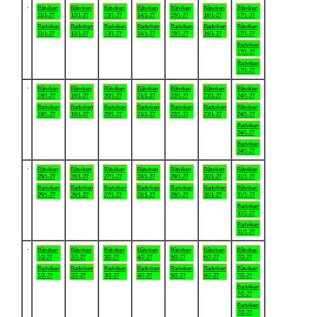
.
Båtviken
Båtviken
Båtviken
Båtviken
Båtviken
Båtviken
Båtviken
11/1-27
12/1-27
13/1-27
14/1-27
15/1-27
16/1-27
17/1-27
Badviken
Badviken
Badviken
Badviken
Badviken
Badviken
Båtviken
11/1-27
12/1-27
13/1-27
14/1-27
15/1-27
16/1-27
17/1-27
Badviken
17/1-27
Badviken
17/1-27
.
Båtviken
Båtviken
Båtviken
Båtviken
Båtviken
Båtviken
Båtviken
18/1-27
19/1-27
20/1-27
21/1-27
22/1-27
23/1-27
24/1-27
Badviken
Badviken
Badviken
Badviken
Badviken
Badviken
Båtviken
18/1-27
19/1-27
20/1-27
21/1-27
22/1-27
23/1-27
24/1-27
Badviken
24/1-27
Badviken
24/1-27
.
Båtviken
Båtviken
Båtviken
Båtviken
Båtviken
Båtviken
Båtviken
25/1-27
26/1-27
27/1-27
28/1-27
29/1-27
30/1-27
31/1-27
Badviken
Badviken
Badviken
Badviken
Badviken
Badviken
Båtviken
25/1-27
26/1-27
27/1-27
28/1-27
29/1-27
30/1-27
31/1-27
Badviken
31/1-27
Badviken
31/1-27
.
Båtviken
Båtviken
Båtviken
Båtviken
Båtviken
Båtviken
Båtviken
1/2-27
2/2-27
3/2-27
4/2-27
5/2-27
6/2-27
7/2-27
Badviken
Badviken
Badviken
Badviken
Badviken
Badviken
Båtviken
1/2-27
2/2-27
3/2-27
4/2-27
5/2-27
6/2-27
7/2-27
Badviken
7/2-27
Badviken
7/2-27