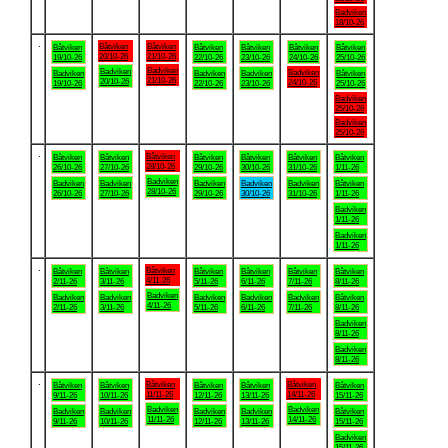
Badviken
18/10-26
.
Båtviken
Båtviken
Båtviken
Båtviken
Båtviken
Båtviken
Båtviken
20/10-26
21/10-26
19/10-26
22/10-26
23/10-26
24/10-26
25/10-26
Badviken
Badviken
Badviken
Badviken
Badviken
Badviken
Båtviken
21/10-26
20/10-26
24/10-26
19/10-26
22/10-26
23/10-26
25/10-26
Badviken
25/10-26
Badviken
25/10-26
.
Båtviken
Båtviken
Båtviken
Båtviken
Båtviken
Båtviken
Båtviken
28/10-26
26/10-26
27/10-26
29/10-26
30/10-26
31/10-26
1/11-26
Badviken
Badviken
Badviken
Badviken
Badviken
Badviken
Båtviken
28/10-26
26/10-26
27/10-26
29/10-26
30/10-26
31/10-26
1/11-26
Badviken
1/11-26
Badviken
1/11-26
.
Båtviken
Båtviken
Båtviken
Båtviken
Båtviken
Båtviken
Båtviken
4/11-26
2/11-26
3/11-26
5/11-26
6/11-26
7/11-26
8/11-26
Badviken
Badviken
Badviken
Badviken
Badviken
Badviken
Båtviken
4/11-26
2/11-26
3/11-26
5/11-26
6/11-26
7/11-26
8/11-26
Badviken
8/11-26
Badviken
8/11-26
.
Båtviken
Båtviken
Båtviken
Båtviken
Båtviken
Båtviken
Båtviken
11/11-26
14/11-26
9/11-26
10/11-26
12/11-26
13/11-26
15/11-26
Badviken
Badviken
Badviken
Badviken
Badviken
Badviken
Båtviken
11/11-26
14/11-26
9/11-26
10/11-26
12/11-26
13/11-26
15/11-26
Badviken
15/11-26