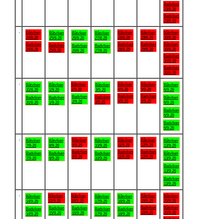
Badviken
23/8-26
Badviken
23/8-26
.
Båtviken
Båtviken
Båtviken
Båtviken
Båtviken
Båtviken
Båtviken
24/8-26
28/8-26
29/8-26
30/8-26
25/8-26
26/8-26
27/8-26
Badviken
Badviken
Badviken
Båtviken
Badviken
Badviken
Badviken
24/8-26
28/8-26
29/8-26
30/8-26
25/8-26
26/8-26
27/8-26
Badviken
30/8-26
Badviken
30/8-26
.
Båtviken
Båtviken
Båtviken
Båtviken
Båtviken
Båtviken
Båtviken
2/9-26
4/9-26
5/9-26
31/8-26
1/9-26
3/9-26
6/9-26
Badviken
Badviken
Badviken
Badviken
Badviken
Badviken
Båtviken
4/9-26
5/9-26
2/9-26
3/9-26
31/8-26
1/9-26
6/9-26
Badviken
6/9-26
Badviken
6/9-26
.
Båtviken
Båtviken
Båtviken
Båtviken
Båtviken
Båtviken
Båtviken
9/9-26
11/9-26
12/9-26
7/9-26
8/9-26
10/9-26
13/9-26
Badviken
Badviken
Badviken
Badviken
Badviken
Badviken
Båtviken
9/9-26
11/9-26
12/9-26
7/9-26
8/9-26
10/9-26
13/9-26
Badviken
13/9-26
Badviken
13/9-26
.
Båtviken
Båtviken
Båtviken
Båtviken
Båtviken
Båtviken
Båtviken
15/9-26
16/9-26
19/9-26
20/9-26
14/9-26
17/9-26
18/9-26
Badviken
Båtviken
Badviken
Badviken
Badviken
Badviken
Badviken
19/9-26
20/9-26
15/9-26
16/9-26
14/9-26
17/9-26
18/9-26