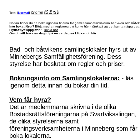
Störst
Större
Text: [
Normal
] [
] [
]
Nedan finner du de bokningsbara tiderna för gemensamhetslokalerna badviken och båtvik
Inte bokat förut?
Börja med att
registrera ditt konto här.
- tänk på att det kan ta några daga
Flyttat/bytt uppgifter?
-
klicka här
Om du vill boka en dagtid på en vardag så klickar du här
Bad- och båtvikens samlingslokaler hyrs ut av
Minnebergs Samfällighetsförening. Dess
styrelse har beslutat om regler och priser.
Bokningsinfo om Samlingslokalerna:
- läs
igenom detta innan du bokar din tid.
Vem får hyra?
Det är medlemmarna skrivna i de olika
Bostadsrättsföreningarna på Svartviksslingan,
de olika styrelserna samt
föreningsverksamheterna i Minneberg som får
boka lokalerna.