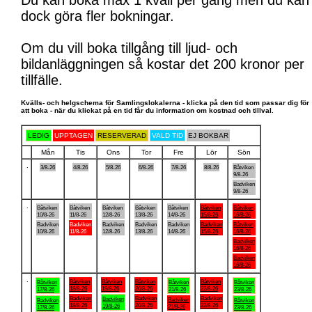
Du kan boka max 1 kväll per gång men du kan
dock göra fler bokningar.
Om du vill boka tillgång till ljud- och
bildanläggningen så kostar det 200 kronor per
tillfälle.
Kvälls- och helgschema för Samlingslokalerna - klicka på den tid som passar dig för
att boka - när du klickat på en tid får du information om kostnad och tillval.
LEDIG
UPPTAGEN
RESERVERAD
VALD TID
EJ BOKBAR
Mån
Tis
Ons
Tor
Fre
Lör
Sön
.
3/8-26
4/8-26
5/8-26
6/8-26
7/8-26
8/8-26
Båtviken
9/8-26
Badviken
9/8-26
.
Båtviken
Båtviken
Båtviken
Båtviken
Båtviken
Båtviken
Båtviken
10/8-26
11/8-26
12/8-26
13/8-26
14/8-26
15/8-26
16/8-26
Badviken
Badviken
Badviken
Badviken
Badviken
Badviken
Båtviken
10/8-26
11/8-26
12/8-26
13/8-26
14/8-26
15/8-26
16/8-26
Badviken
16/8-26
Badviken
16/8-26
.
Båtviken
Båtviken
Båtviken
Båtviken
Båtviken
Båtviken
Båtviken
18/8-26
19/8-26
20/8-26
22/8-26
17/8-26
21/8-26
23/8-26
Badviken
Badviken
Badviken
Badviken
Badviken
Badviken
Båtviken
18/8-26
20/8-26
22/8-26
19/8-26
21/8-26
17/8-26
23/8-26