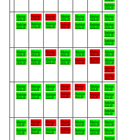
Badviken
15/11-26
.
Båtviken
Båtviken
Båtviken
Båtviken
Båtviken
Båtviken
Båtviken
17/11-26
18/11-26
16/11-26
19/11-26
20/11-26
21/11-26
22/11-26
Badviken
Badviken
Badviken
Badviken
Badviken
Badviken
Båtviken
17/11-26
18/11-26
19/11-26
16/11-26
20/11-26
21/11-26
22/11-26
Badviken
22/11-26
Badviken
22/11-26
.
Båtviken
Båtviken
Båtviken
Båtviken
Båtviken
Båtviken
Båtviken
25/11-26
28/11-26
23/11-26
24/11-26
26/11-26
27/11-26
29/11-26
Badviken
Badviken
Badviken
Badviken
Badviken
Badviken
Båtviken
28/11-26
25/11-26
27/11-26
23/11-26
24/11-26
26/11-26
29/11-26
Badviken
29/11-26
Badviken
29/11-26
.
Båtviken
Båtviken
Båtviken
Båtviken
Båtviken
Båtviken
Båtviken
3/12-26
4/12-26
30/11-26
1/12-26
2/12-26
5/12-26
6/12-26
Badviken
Badviken
Badviken
Badviken
Badviken
Badviken
Båtviken
3/12-26
4/12-26
5/12-26
30/11-26
1/12-26
2/12-26
6/12-26
Badviken
6/12-26
Badviken
6/12-26
.
Båtviken
Båtviken
Båtviken
Båtviken
Båtviken
Båtviken
Båtviken
8/12-26
9/12-26
10/12-26
7/12-26
11/12-26
12/12-26
13/12-26
Badviken
Badviken
Badviken
Badviken
Badviken
Badviken
Båtviken
10/12-26
8/12-26
9/12-26
7/12-26
11/12-26
12/12-26
13/12-26
Badviken