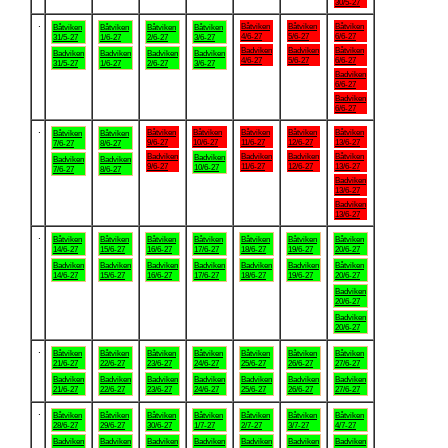
30/5-27
.
Båtviken
Båtviken
Båtviken
Båtviken
Båtviken
Båtviken
Båtviken
4/6-27
5/6-27
6/6-27
31/5-27
1/6-27
2/6-27
3/6-27
Badviken
Badviken
Båtviken
Badviken
Badviken
Badviken
Badviken
4/6-27
5/6-27
6/6-27
31/5-27
1/6-27
2/6-27
3/6-27
Badviken
6/6-27
Badviken
6/6-27
.
Båtviken
Båtviken
Båtviken
Båtviken
Båtviken
Båtviken
Båtviken
9/6-27
10/6-27
11/6-27
12/6-27
13/6-27
7/6-27
8/6-27
Badviken
Badviken
Badviken
Båtviken
Badviken
Badviken
Badviken
9/6-27
11/6-27
12/6-27
13/6-27
10/6-27
7/6-27
8/6-27
Badviken
13/6-27
Badviken
13/6-27
.
Båtviken
Båtviken
Båtviken
Båtviken
Båtviken
Båtviken
Båtviken
14/6-27
15/6-27
16/6-27
17/6-27
18/6-27
19/6-27
20/6-27
Badviken
Badviken
Badviken
Badviken
Badviken
Badviken
Båtviken
14/6-27
15/6-27
16/6-27
17/6-27
18/6-27
19/6-27
20/6-27
Badviken
20/6-27
Badviken
20/6-27
.
Båtviken
Båtviken
Båtviken
Båtviken
Båtviken
Båtviken
Båtviken
21/6-27
22/6-27
23/6-27
24/6-27
25/6-27
26/6-27
27/6-27
Badviken
Badviken
Badviken
Badviken
Badviken
Badviken
Badviken
21/6-27
22/6-27
23/6-27
24/6-27
25/6-27
26/6-27
27/6-27
.
Båtviken
Båtviken
Båtviken
Båtviken
Båtviken
Båtviken
Båtviken
28/6-27
29/6-27
30/6-27
1/7-27
2/7-27
3/7-27
4/7-27
Badviken
Badviken
Badviken
Badviken
Badviken
Badviken
Badviken