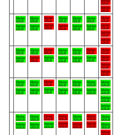
Badviken
20/9-26
Badviken
20/9-26
.
Båtviken
Båtviken
Båtviken
Båtviken
Båtviken
Båtviken
Båtviken
23/9-26
27/9-26
21/9-26
22/9-26
24/9-26
25/9-26
26/9-26
Badviken
Båtviken
Badviken
Badviken
Badviken
Badviken
Badviken
23/9-26
27/9-26
24/9-26
21/9-26
22/9-26
25/9-26
26/9-26
Badviken
27/9-26
Badviken
27/9-26
.
Båtviken
Båtviken
Båtviken
Båtviken
Båtviken
Båtviken
Båtviken
30/9-26
3/10-26
4/10-26
28/9-26
29/9-26
1/10-26
2/10-26
Båtviken
Badviken
Badviken
Badviken
Badviken
Badviken
Badviken
4/10-26
30/9-26
3/10-26
29/9-26
28/9-26
1/10-26
2/10-26
Badviken
4/10-26
Badviken
4/10-26
.
Båtviken
Båtviken
Båtviken
Båtviken
Båtviken
Båtviken
Båtviken
7/10-26
5/10-26
6/10-26
8/10-26
9/10-26
10/10-26
11/10-26
Badviken
Badviken
Badviken
Badviken
Badviken
Badviken
Båtviken
7/10-26
5/10-26
6/10-26
8/10-26
9/10-26
10/10-26
11/10-26
Badviken
11/10-26
Badviken
11/10-26
.
Båtviken
Båtviken
Båtviken
Båtviken
Båtviken
Båtviken
Båtviken
14/10-26
15/10-26
17/10-26
12/10-26
13/10-26
16/10-26
18/10-26
Badviken
Badviken
Badviken
Badviken
Badviken
Badviken
Båtviken
15/10-26
17/10-26
14/10-26
16/10-26
12/10-26
13/10-26
18/10-26
Badviken
18/10-26