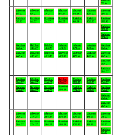
4/4-27
.
Båtviken
Båtviken
Båtviken
Båtviken
Båtviken
Båtviken
Båtviken
5/4-27
6/4-27
7/4-27
8/4-27
9/4-27
10/4-27
11/4-27
Badviken
Badviken
Badviken
Badviken
Badviken
Badviken
Båtviken
5/4-27
6/4-27
7/4-27
8/4-27
9/4-27
10/4-27
11/4-27
Badviken
11/4-27
Badviken
11/4-27
.
Båtviken
Båtviken
Båtviken
Båtviken
Båtviken
Båtviken
Båtviken
12/4-27
13/4-27
14/4-27
15/4-27
16/4-27
17/4-27
18/4-27
Badviken
Badviken
Badviken
Badviken
Badviken
Badviken
Båtviken
12/4-27
13/4-27
14/4-27
15/4-27
16/4-27
17/4-27
18/4-27
Badviken
18/4-27
Badviken
18/4-27
.
Båtviken
Båtviken
Båtviken
Båtviken
Båtviken
Båtviken
Båtviken
22/4-27
19/4-27
20/4-27
21/4-27
23/4-27
24/4-27
25/4-27
Badviken
Badviken
Badviken
Badviken
Badviken
Badviken
Båtviken
22/4-27
19/4-27
20/4-27
21/4-27
23/4-27
24/4-27
25/4-27
Badviken
25/4-27
Badviken
25/4-27
.
Båtviken
Båtviken
Båtviken
Båtviken
Båtviken
Båtviken
Båtviken
26/4-27
27/4-27
28/4-27
29/4-27
30/4-27
1/5-27
2/5-27
Badviken
Badviken
Badviken
Badviken
Badviken
Badviken
Båtviken
26/4-27
27/4-27
28/4-27
29/4-27
30/4-27
1/5-27
2/5-27
Badviken
2/5-27