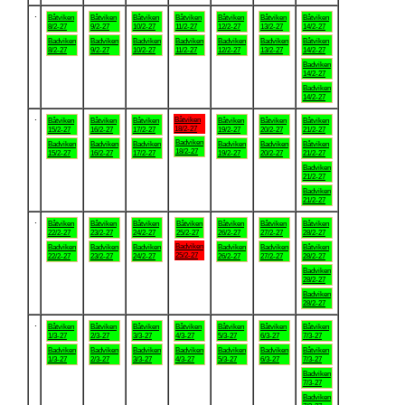
.
Båtviken
Båtviken
Båtviken
Båtviken
Båtviken
Båtviken
Båtviken
8/2-27
9/2-27
10/2-27
11/2-27
12/2-27
13/2-27
14/2-27
Badviken
Badviken
Badviken
Badviken
Badviken
Badviken
Båtviken
8/2-27
9/2-27
10/2-27
11/2-27
12/2-27
13/2-27
14/2-27
Badviken
14/2-27
Badviken
14/2-27
.
Båtviken
Båtviken
Båtviken
Båtviken
Båtviken
Båtviken
Båtviken
18/2-27
15/2-27
16/2-27
17/2-27
19/2-27
20/2-27
21/2-27
Badviken
Badviken
Badviken
Badviken
Badviken
Badviken
Båtviken
18/2-27
15/2-27
16/2-27
17/2-27
19/2-27
20/2-27
21/2-27
Badviken
21/2-27
Badviken
21/2-27
.
Båtviken
Båtviken
Båtviken
Båtviken
Båtviken
Båtviken
Båtviken
22/2-27
23/2-27
24/2-27
25/2-27
26/2-27
27/2-27
28/2-27
Badviken
Badviken
Badviken
Badviken
Badviken
Badviken
Båtviken
25/2-27
22/2-27
23/2-27
24/2-27
26/2-27
27/2-27
28/2-27
Badviken
28/2-27
Badviken
28/2-27
.
Båtviken
Båtviken
Båtviken
Båtviken
Båtviken
Båtviken
Båtviken
1/3-27
2/3-27
3/3-27
4/3-27
5/3-27
6/3-27
7/3-27
Badviken
Badviken
Badviken
Badviken
Badviken
Badviken
Båtviken
1/3-27
2/3-27
3/3-27
4/3-27
5/3-27
6/3-27
7/3-27
Badviken
7/3-27
Badviken