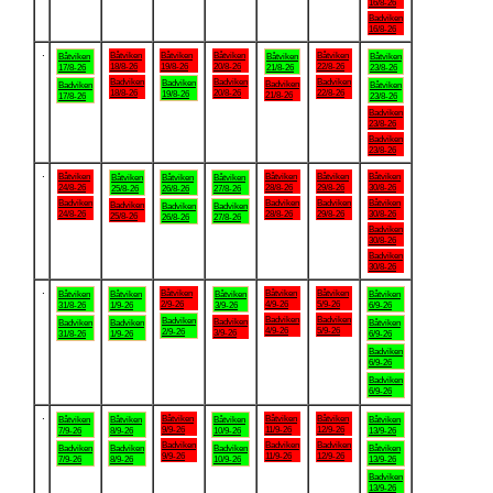
16/8-26
Badviken
16/8-26
.
Båtviken
Båtviken
Båtviken
Båtviken
Båtviken
Båtviken
Båtviken
18/8-26
19/8-26
20/8-26
22/8-26
17/8-26
21/8-26
23/8-26
Badviken
Badviken
Badviken
Badviken
Badviken
Badviken
Båtviken
18/8-26
20/8-26
22/8-26
19/8-26
21/8-26
17/8-26
23/8-26
Badviken
23/8-26
Badviken
23/8-26
.
Båtviken
Båtviken
Båtviken
Båtviken
Båtviken
Båtviken
Båtviken
24/8-26
28/8-26
29/8-26
30/8-26
25/8-26
26/8-26
27/8-26
Badviken
Badviken
Badviken
Båtviken
Badviken
Badviken
Badviken
24/8-26
28/8-26
29/8-26
30/8-26
25/8-26
26/8-26
27/8-26
Badviken
30/8-26
Badviken
30/8-26
.
Båtviken
Båtviken
Båtviken
Båtviken
Båtviken
Båtviken
Båtviken
2/9-26
4/9-26
5/9-26
31/8-26
1/9-26
3/9-26
6/9-26
Badviken
Badviken
Badviken
Badviken
Badviken
Badviken
Båtviken
4/9-26
5/9-26
2/9-26
3/9-26
31/8-26
1/9-26
6/9-26
Badviken
6/9-26
Badviken
6/9-26
.
Båtviken
Båtviken
Båtviken
Båtviken
Båtviken
Båtviken
Båtviken
9/9-26
11/9-26
12/9-26
7/9-26
8/9-26
10/9-26
13/9-26
Badviken
Badviken
Badviken
Badviken
Badviken
Badviken
Båtviken
9/9-26
11/9-26
12/9-26
7/9-26
8/9-26
10/9-26
13/9-26
Badviken
13/9-26