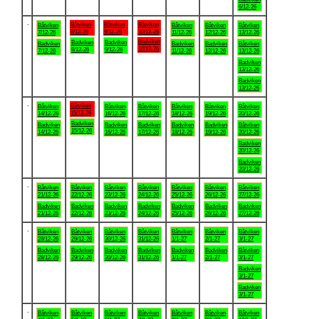
6/12-26
.
Båtviken
Båtviken
Båtviken
Båtviken
Båtviken
Båtviken
Båtviken
8/12-26
9/12-26
10/12-26
7/12-26
11/12-26
12/12-26
13/12-26
Badviken
Badviken
Badviken
Badviken
Badviken
Badviken
Båtviken
10/12-26
8/12-26
9/12-26
7/12-26
11/12-26
12/12-26
13/12-26
Badviken
13/12-26
Badviken
13/12-26
.
Båtviken
Båtviken
Båtviken
Båtviken
Båtviken
Båtviken
Båtviken
15/12-26
14/12-26
16/12-26
17/12-26
18/12-26
19/12-26
20/12-26
Badviken
Badviken
Badviken
Badviken
Badviken
Badviken
Båtviken
15/12-26
14/12-26
16/12-26
17/12-26
18/12-26
19/12-26
20/12-26
Badviken
20/12-26
Badviken
20/12-26
.
Båtviken
Båtviken
Båtviken
Båtviken
Båtviken
Båtviken
Båtviken
21/12-26
22/12-26
23/12-26
24/12-26
25/12-26
26/12-26
27/12-26
Badviken
Badviken
Badviken
Badviken
Badviken
Badviken
Badviken
21/12-26
22/12-26
23/12-26
24/12-26
25/12-26
26/12-26
27/12-26
.
Båtviken
Båtviken
Båtviken
Båtviken
Båtviken
Båtviken
Båtviken
28/12-26
29/12-26
30/12-26
31/12-26
1/1-27
2/1-27
3/1-27
Badviken
Badviken
Badviken
Badviken
Badviken
Badviken
Båtviken
28/12-26
29/12-26
30/12-26
31/12-26
1/1-27
2/1-27
3/1-27
Badviken
3/1-27
Badviken
3/1-27
.
Båtviken
Båtviken
Båtviken
Båtviken
Båtviken
Båtviken
Båtviken