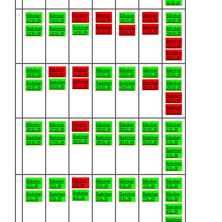
11/10-26
.
Båtviken
Båtviken
Båtviken
Båtviken
Båtviken
Båtviken
Båtviken
14/10-26
15/10-26
17/10-26
12/10-26
13/10-26
16/10-26
18/10-26
Badviken
Badviken
Badviken
Badviken
Badviken
Badviken
Båtviken
15/10-26
17/10-26
14/10-26
16/10-26
12/10-26
13/10-26
18/10-26
Badviken
18/10-26
Badviken
18/10-26
.
Båtviken
Båtviken
Båtviken
Båtviken
Båtviken
Båtviken
Båtviken
20/10-26
21/10-26
19/10-26
22/10-26
23/10-26
24/10-26
25/10-26
Badviken
Badviken
Badviken
Badviken
Badviken
Badviken
Båtviken
21/10-26
20/10-26
24/10-26
19/10-26
22/10-26
23/10-26
25/10-26
Badviken
25/10-26
Badviken
25/10-26
.
Båtviken
Båtviken
Båtviken
Båtviken
Båtviken
Båtviken
Båtviken
28/10-26
26/10-26
27/10-26
29/10-26
30/10-26
31/10-26
1/11-26
Badviken
Badviken
Badviken
Badviken
Badviken
Badviken
Båtviken
28/10-26
26/10-26
27/10-26
29/10-26
30/10-26
31/10-26
1/11-26
Badviken
1/11-26
Badviken
1/11-26
.
Båtviken
Båtviken
Båtviken
Båtviken
Båtviken
Båtviken
Båtviken
4/11-26
2/11-26
3/11-26
5/11-26
6/11-26
7/11-26
8/11-26
Badviken
Badviken
Badviken
Badviken
Badviken
Badviken
Båtviken
4/11-26
2/11-26
3/11-26
5/11-26
6/11-26
7/11-26
8/11-26
Badviken
8/11-26
Badviken