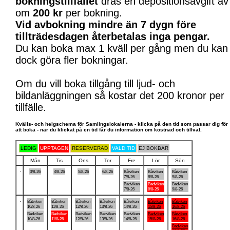
bokningstillfället
dras en depositionsavgift av
om
200 kr
per bokning.
Vid avbokning mindre än 7 dygn före
tillträdesdagen återbetalas inga pengar.
Du kan boka max 1 kväll per gång men du kan
dock göra fler bokningar.
Om du vill boka tillgång till ljud- och
bildanläggningen så kostar det 200 kronor per
tillfälle.
Kvälls- och helgschema för Samlingslokalerna - klicka på den tid som passar dig för
att boka - när du klickat på en tid får du information om kostnad och tillval.
LEDIG
UPPTAGEN
RESERVERAD
VALD TID
EJ BOKBAR
Mån
Tis
Ons
Tor
Fre
Lör
Sön
.
3/8-26
4/8-26
5/8-26
6/8-26
Båtviken
Båtviken
Båtviken
7/8-26
8/8-26
9/8-26
Badviken
Badviken
Badviken
7/8-26
8/8-26
9/8-26
.
Båtviken
Båtviken
Båtviken
Båtviken
Båtviken
Båtviken
Båtviken
10/8-26
11/8-26
12/8-26
13/8-26
14/8-26
15/8-26
16/8-26
Badviken
Badviken
Badviken
Badviken
Badviken
Badviken
Båtviken
10/8-26
11/8-26
12/8-26
13/8-26
14/8-26
15/8-26
16/8-26
Badviken