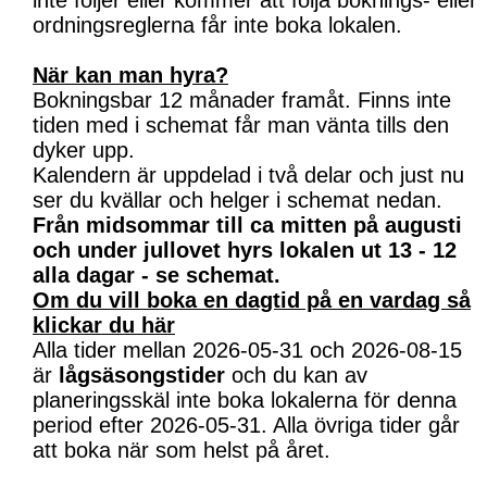
inte följer eller kommer att följa boknings- eller
ordningsreglerna får inte boka lokalen.
När kan man hyra?
Bokningsbar 12 månader framåt. Finns inte
tiden med i schemat får man vänta tills den
dyker upp.
Kalendern är uppdelad i två delar och just nu
ser du kvällar och helger i schemat nedan.
Från midsommar till ca mitten på augusti
och under jullovet hyrs lokalen ut 13 - 12
alla dagar - se schemat.
Om du vill boka en dagtid på en vardag så
klickar du här
Alla tider mellan 2026-05-31 och 2026-08-15
är
lågsäsongstider
och du kan av
planeringsskäl inte boka lokalerna för denna
period efter 2026-05-31. Alla övriga tider går
att boka när som helst på året.