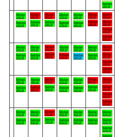
Badviken
13/9-26
.
Båtviken
Båtviken
Båtviken
Båtviken
Båtviken
Båtviken
Båtviken
15/9-26
16/9-26
19/9-26
20/9-26
14/9-26
17/9-26
18/9-26
Badviken
Båtviken
Badviken
Badviken
Badviken
Badviken
Badviken
19/9-26
20/9-26
15/9-26
16/9-26
14/9-26
17/9-26
18/9-26
Badviken
20/9-26
Badviken
20/9-26
.
Båtviken
Båtviken
Båtviken
Båtviken
Båtviken
Båtviken
Båtviken
23/9-26
27/9-26
21/9-26
22/9-26
24/9-26
25/9-26
26/9-26
Badviken
Båtviken
Badviken
Badviken
Badviken
Badviken
Badviken
23/9-26
27/9-26
24/9-26
21/9-26
22/9-26
25/9-26
26/9-26
Badviken
27/9-26
Badviken
27/9-26
.
Båtviken
Båtviken
Båtviken
Båtviken
Båtviken
Båtviken
Båtviken
30/9-26
3/10-26
4/10-26
28/9-26
29/9-26
1/10-26
2/10-26
Båtviken
Badviken
Badviken
Badviken
Badviken
Badviken
Badviken
4/10-26
30/9-26
3/10-26
29/9-26
28/9-26
1/10-26
2/10-26
Badviken
4/10-26
Badviken
4/10-26
.
Båtviken
Båtviken
Båtviken
Båtviken
Båtviken
Båtviken
Båtviken
7/10-26
5/10-26
6/10-26
8/10-26
9/10-26
10/10-26
11/10-26
Badviken
Badviken
Badviken
Badviken
Badviken
Badviken
Båtviken
7/10-26
5/10-26
6/10-26
8/10-26
9/10-26
10/10-26
11/10-26
Badviken
11/10-26
Badviken