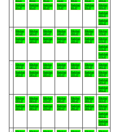
4/1-27
5/1-27
6/1-27
7/1-27
8/1-27
9/1-27
10/1-27
Badviken
Badviken
Badviken
Badviken
Badviken
Badviken
Båtviken
4/1-27
5/1-27
6/1-27
7/1-27
8/1-27
9/1-27
10/1-27
Badviken
10/1-27
Badviken
10/1-27
.
Båtviken
Båtviken
Båtviken
Båtviken
Båtviken
Båtviken
Båtviken
11/1-27
12/1-27
13/1-27
14/1-27
15/1-27
16/1-27
17/1-27
Badviken
Badviken
Badviken
Badviken
Badviken
Badviken
Båtviken
11/1-27
12/1-27
13/1-27
14/1-27
15/1-27
16/1-27
17/1-27
Badviken
17/1-27
Badviken
17/1-27
.
Båtviken
Båtviken
Båtviken
Båtviken
Båtviken
Båtviken
Båtviken
18/1-27
19/1-27
20/1-27
21/1-27
22/1-27
23/1-27
24/1-27
Badviken
Badviken
Badviken
Badviken
Badviken
Badviken
Båtviken
18/1-27
19/1-27
20/1-27
21/1-27
22/1-27
23/1-27
24/1-27
Badviken
24/1-27
Badviken
24/1-27
.
Båtviken
Båtviken
Båtviken
Båtviken
Båtviken
Båtviken
Båtviken
25/1-27
26/1-27
27/1-27
28/1-27
29/1-27
30/1-27
31/1-27
Badviken
Badviken
Badviken
Badviken
Badviken
Badviken
Båtviken
25/1-27
26/1-27
27/1-27
28/1-27
29/1-27
30/1-27
31/1-27
Badviken
31/1-27
Badviken
31/1-27
.
Båtviken
Båtviken
Båtviken
Båtviken
Båtviken
Båtviken
Båtviken