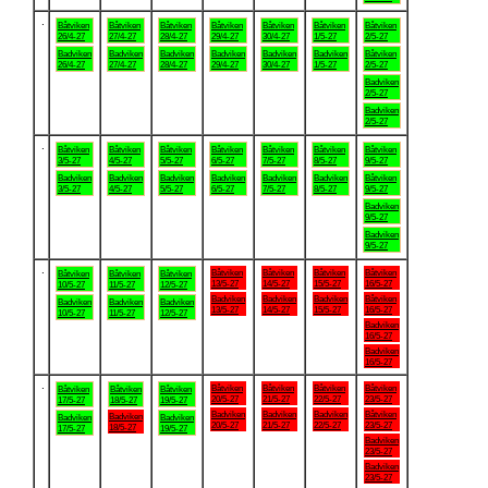
.
Båtviken
Båtviken
Båtviken
Båtviken
Båtviken
Båtviken
Båtviken
26/4-27
27/4-27
28/4-27
29/4-27
30/4-27
1/5-27
2/5-27
Badviken
Badviken
Badviken
Badviken
Badviken
Badviken
Båtviken
26/4-27
27/4-27
28/4-27
29/4-27
30/4-27
1/5-27
2/5-27
Badviken
2/5-27
Badviken
2/5-27
.
Båtviken
Båtviken
Båtviken
Båtviken
Båtviken
Båtviken
Båtviken
3/5-27
4/5-27
5/5-27
6/5-27
7/5-27
8/5-27
9/5-27
Badviken
Badviken
Badviken
Badviken
Badviken
Badviken
Båtviken
3/5-27
4/5-27
5/5-27
6/5-27
7/5-27
8/5-27
9/5-27
Badviken
9/5-27
Badviken
9/5-27
.
Båtviken
Båtviken
Båtviken
Båtviken
Båtviken
Båtviken
Båtviken
13/5-27
14/5-27
15/5-27
16/5-27
10/5-27
11/5-27
12/5-27
Badviken
Badviken
Badviken
Båtviken
Badviken
Badviken
Badviken
13/5-27
14/5-27
15/5-27
16/5-27
10/5-27
11/5-27
12/5-27
Badviken
16/5-27
Badviken
16/5-27
.
Båtviken
Båtviken
Båtviken
Båtviken
Båtviken
Båtviken
Båtviken
20/5-27
21/5-27
22/5-27
23/5-27
17/5-27
18/5-27
19/5-27
Badviken
Badviken
Badviken
Båtviken
Badviken
Badviken
Badviken
20/5-27
21/5-27
22/5-27
23/5-27
18/5-27
17/5-27
19/5-27
Badviken
23/5-27
Badviken
23/5-27