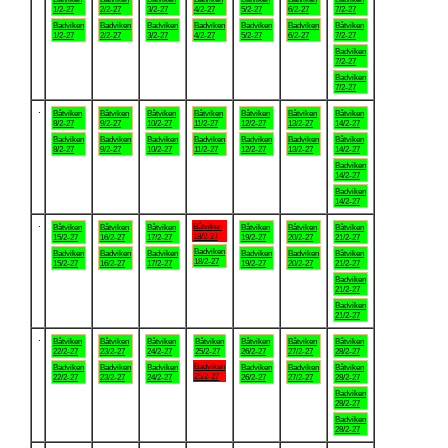
1/2-27
2/2-27
3/2-27
4/2-27
5/2-27
6/2-27
7/2-27
Badviken
Badviken
Badviken
Badviken
Badviken
Badviken
Båtviken
1/2-27
2/2-27
3/2-27
4/2-27
5/2-27
6/2-27
7/2-27
Badviken
7/2-27
Badviken
7/2-27
.
Båtviken
Båtviken
Båtviken
Båtviken
Båtviken
Båtviken
Båtviken
8/2-27
9/2-27
10/2-27
11/2-27
12/2-27
13/2-27
14/2-27
Badviken
Badviken
Badviken
Badviken
Badviken
Badviken
Båtviken
8/2-27
9/2-27
10/2-27
11/2-27
12/2-27
13/2-27
14/2-27
Badviken
14/2-27
Badviken
14/2-27
.
Båtviken
Båtviken
Båtviken
Båtviken
Båtviken
Båtviken
Båtviken
18/2-27
15/2-27
16/2-27
17/2-27
19/2-27
20/2-27
21/2-27
Badviken
Badviken
Badviken
Badviken
Badviken
Badviken
Båtviken
18/2-27
15/2-27
16/2-27
17/2-27
19/2-27
20/2-27
21/2-27
Badviken
21/2-27
Badviken
21/2-27
.
Båtviken
Båtviken
Båtviken
Båtviken
Båtviken
Båtviken
Båtviken
22/2-27
23/2-27
24/2-27
25/2-27
26/2-27
27/2-27
28/2-27
Badviken
Badviken
Badviken
Badviken
Badviken
Badviken
Båtviken
25/2-27
22/2-27
23/2-27
24/2-27
26/2-27
27/2-27
28/2-27
Badviken
28/2-27
Badviken
28/2-27