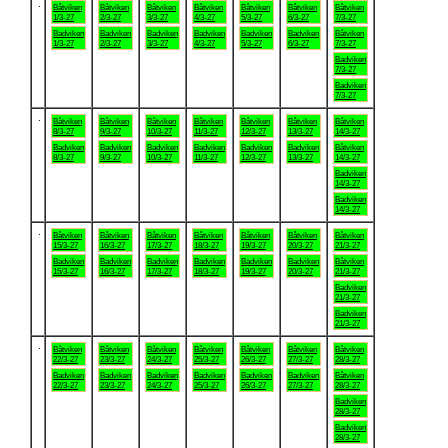
.
Båtviken
Båtviken
Båtviken
Båtviken
Båtviken
Båtviken
Båtviken
1/3-27
2/3-27
3/3-27
4/3-27
5/3-27
6/3-27
7/3-27
Badviken
Badviken
Badviken
Badviken
Badviken
Badviken
Båtviken
1/3-27
2/3-27
3/3-27
4/3-27
5/3-27
6/3-27
7/3-27
Badviken
7/3-27
Badviken
7/3-27
.
Båtviken
Båtviken
Båtviken
Båtviken
Båtviken
Båtviken
Båtviken
8/3-27
9/3-27
10/3-27
11/3-27
12/3-27
13/3-27
14/3-27
Badviken
Badviken
Badviken
Badviken
Badviken
Badviken
Båtviken
8/3-27
9/3-27
10/3-27
11/3-27
12/3-27
13/3-27
14/3-27
Badviken
14/3-27
Badviken
14/3-27
.
Båtviken
Båtviken
Båtviken
Båtviken
Båtviken
Båtviken
Båtviken
15/3-27
16/3-27
17/3-27
18/3-27
19/3-27
20/3-27
21/3-27
Badviken
Badviken
Badviken
Badviken
Badviken
Badviken
Båtviken
15/3-27
16/3-27
17/3-27
18/3-27
19/3-27
20/3-27
21/3-27
Badviken
21/3-27
Badviken
21/3-27
.
Båtviken
Båtviken
Båtviken
Båtviken
Båtviken
Båtviken
Båtviken
22/3-27
23/3-27
24/3-27
25/3-27
26/3-27
27/3-27
28/3-27
Badviken
Badviken
Badviken
Badviken
Badviken
Badviken
Båtviken
22/3-27
23/3-27
24/3-27
25/3-27
26/3-27
27/3-27
28/3-27
Badviken
28/3-27
Badviken
28/3-27