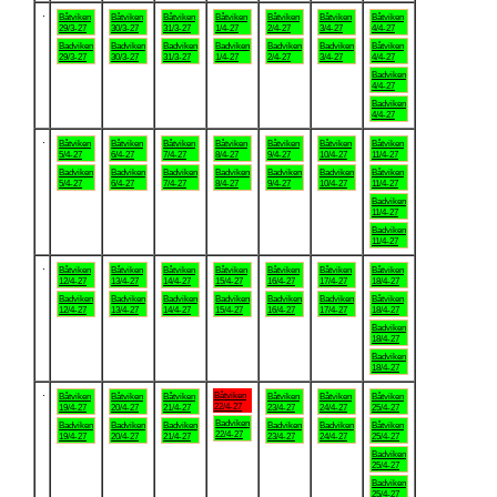
.
Båtviken
Båtviken
Båtviken
Båtviken
Båtviken
Båtviken
Båtviken
29/3-27
30/3-27
31/3-27
1/4-27
2/4-27
3/4-27
4/4-27
Badviken
Badviken
Badviken
Badviken
Badviken
Badviken
Båtviken
29/3-27
30/3-27
31/3-27
1/4-27
2/4-27
3/4-27
4/4-27
Badviken
4/4-27
Badviken
4/4-27
.
Båtviken
Båtviken
Båtviken
Båtviken
Båtviken
Båtviken
Båtviken
5/4-27
6/4-27
7/4-27
8/4-27
9/4-27
10/4-27
11/4-27
Badviken
Badviken
Badviken
Badviken
Badviken
Badviken
Båtviken
5/4-27
6/4-27
7/4-27
8/4-27
9/4-27
10/4-27
11/4-27
Badviken
11/4-27
Badviken
11/4-27
.
Båtviken
Båtviken
Båtviken
Båtviken
Båtviken
Båtviken
Båtviken
12/4-27
13/4-27
14/4-27
15/4-27
16/4-27
17/4-27
18/4-27
Badviken
Badviken
Badviken
Badviken
Badviken
Badviken
Båtviken
12/4-27
13/4-27
14/4-27
15/4-27
16/4-27
17/4-27
18/4-27
Badviken
18/4-27
Badviken
18/4-27
.
Båtviken
Båtviken
Båtviken
Båtviken
Båtviken
Båtviken
Båtviken
22/4-27
19/4-27
20/4-27
21/4-27
23/4-27
24/4-27
25/4-27
Badviken
Badviken
Badviken
Badviken
Badviken
Badviken
Båtviken
22/4-27
19/4-27
20/4-27
21/4-27
23/4-27
24/4-27
25/4-27
Badviken
25/4-27
Badviken
25/4-27