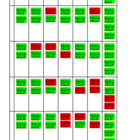
8/11-26
.
Båtviken
Båtviken
Båtviken
Båtviken
Båtviken
Båtviken
Båtviken
11/11-26
14/11-26
9/11-26
10/11-26
12/11-26
13/11-26
15/11-26
Badviken
Badviken
Badviken
Badviken
Badviken
Badviken
Båtviken
11/11-26
14/11-26
9/11-26
10/11-26
12/11-26
13/11-26
15/11-26
Badviken
15/11-26
Badviken
15/11-26
.
Båtviken
Båtviken
Båtviken
Båtviken
Båtviken
Båtviken
Båtviken
17/11-26
18/11-26
16/11-26
19/11-26
20/11-26
21/11-26
22/11-26
Badviken
Badviken
Badviken
Badviken
Badviken
Badviken
Båtviken
17/11-26
18/11-26
19/11-26
16/11-26
20/11-26
21/11-26
22/11-26
Badviken
22/11-26
Badviken
22/11-26
.
Båtviken
Båtviken
Båtviken
Båtviken
Båtviken
Båtviken
Båtviken
25/11-26
28/11-26
23/11-26
24/11-26
26/11-26
27/11-26
29/11-26
Badviken
Badviken
Badviken
Badviken
Badviken
Badviken
Båtviken
28/11-26
25/11-26
27/11-26
23/11-26
24/11-26
26/11-26
29/11-26
Badviken
29/11-26
Badviken
29/11-26
.
Båtviken
Båtviken
Båtviken
Båtviken
Båtviken
Båtviken
Båtviken
3/12-26
4/12-26
30/11-26
1/12-26
2/12-26
5/12-26
6/12-26
Badviken
Badviken
Badviken
Badviken
Badviken
Badviken
Båtviken
3/12-26
4/12-26
5/12-26
30/11-26
1/12-26
2/12-26
6/12-26
Badviken
6/12-26
Badviken