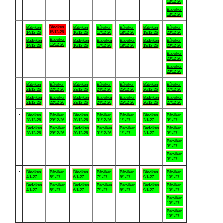
13/12-26
Badviken
13/12-26
.
Båtviken
Båtviken
Båtviken
Båtviken
Båtviken
Båtviken
Båtviken
15/12-26
14/12-26
16/12-26
17/12-26
18/12-26
19/12-26
20/12-26
Badviken
Badviken
Badviken
Badviken
Badviken
Badviken
Båtviken
15/12-26
14/12-26
16/12-26
17/12-26
18/12-26
19/12-26
20/12-26
Badviken
20/12-26
Badviken
20/12-26
.
Båtviken
Båtviken
Båtviken
Båtviken
Båtviken
Båtviken
Båtviken
21/12-26
22/12-26
23/12-26
24/12-26
25/12-26
26/12-26
27/12-26
Badviken
Badviken
Badviken
Badviken
Badviken
Badviken
Badviken
21/12-26
22/12-26
23/12-26
24/12-26
25/12-26
26/12-26
27/12-26
.
Båtviken
Båtviken
Båtviken
Båtviken
Båtviken
Båtviken
Båtviken
28/12-26
29/12-26
30/12-26
31/12-26
1/1-27
2/1-27
3/1-27
Badviken
Badviken
Badviken
Badviken
Badviken
Badviken
Båtviken
28/12-26
29/12-26
30/12-26
31/12-26
1/1-27
2/1-27
3/1-27
Badviken
3/1-27
Badviken
3/1-27
.
Båtviken
Båtviken
Båtviken
Båtviken
Båtviken
Båtviken
Båtviken
4/1-27
5/1-27
6/1-27
7/1-27
8/1-27
9/1-27
10/1-27
Badviken
Badviken
Badviken
Badviken
Badviken
Badviken
Båtviken
4/1-27
5/1-27
6/1-27
7/1-27
8/1-27
9/1-27
10/1-27
Badviken
10/1-27
Badviken
10/1-27