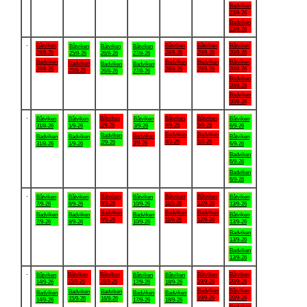
Badviken
23/8-26
Badviken
23/8-26
.
Båtviken
Båtviken
Båtviken
Båtviken
Båtviken
Båtviken
Båtviken
24/8-26
28/8-26
29/8-26
30/8-26
25/8-26
26/8-26
27/8-26
Badviken
Badviken
Badviken
Båtviken
Badviken
Badviken
Badviken
24/8-26
28/8-26
29/8-26
30/8-26
25/8-26
26/8-26
27/8-26
Badviken
30/8-26
Badviken
30/8-26
.
Båtviken
Båtviken
Båtviken
Båtviken
Båtviken
Båtviken
Båtviken
2/9-26
4/9-26
5/9-26
31/8-26
1/9-26
3/9-26
6/9-26
Badviken
Badviken
Badviken
Badviken
Badviken
Badviken
Båtviken
4/9-26
5/9-26
2/9-26
3/9-26
31/8-26
1/9-26
6/9-26
Badviken
6/9-26
Badviken
6/9-26
.
Båtviken
Båtviken
Båtviken
Båtviken
Båtviken
Båtviken
Båtviken
9/9-26
11/9-26
12/9-26
7/9-26
8/9-26
10/9-26
13/9-26
Badviken
Badviken
Badviken
Badviken
Badviken
Badviken
Båtviken
9/9-26
11/9-26
12/9-26
7/9-26
8/9-26
10/9-26
13/9-26
Badviken
13/9-26
Badviken
13/9-26
.
Båtviken
Båtviken
Båtviken
Båtviken
Båtviken
Båtviken
Båtviken
15/9-26
16/9-26
19/9-26
20/9-26
14/9-26
17/9-26
18/9-26
Badviken
Båtviken
Badviken
Badviken
Badviken
Badviken
Badviken
19/9-26
20/9-26
15/9-26
16/9-26
14/9-26
17/9-26
18/9-26