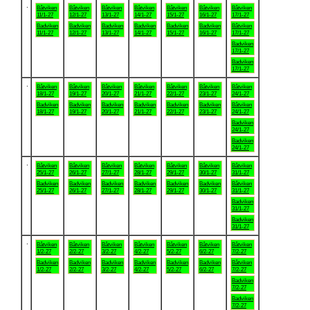
.
Båtviken
Båtviken
Båtviken
Båtviken
Båtviken
Båtviken
Båtviken
11/1-27
12/1-27
13/1-27
14/1-27
15/1-27
16/1-27
17/1-27
Badviken
Badviken
Badviken
Badviken
Badviken
Badviken
Båtviken
11/1-27
12/1-27
13/1-27
14/1-27
15/1-27
16/1-27
17/1-27
Badviken
17/1-27
Badviken
17/1-27
.
Båtviken
Båtviken
Båtviken
Båtviken
Båtviken
Båtviken
Båtviken
18/1-27
19/1-27
20/1-27
21/1-27
22/1-27
23/1-27
24/1-27
Badviken
Badviken
Badviken
Badviken
Badviken
Badviken
Båtviken
18/1-27
19/1-27
20/1-27
21/1-27
22/1-27
23/1-27
24/1-27
Badviken
24/1-27
Badviken
24/1-27
.
Båtviken
Båtviken
Båtviken
Båtviken
Båtviken
Båtviken
Båtviken
25/1-27
26/1-27
27/1-27
28/1-27
29/1-27
30/1-27
31/1-27
Badviken
Badviken
Badviken
Badviken
Badviken
Badviken
Båtviken
25/1-27
26/1-27
27/1-27
28/1-27
29/1-27
30/1-27
31/1-27
Badviken
31/1-27
Badviken
31/1-27
.
Båtviken
Båtviken
Båtviken
Båtviken
Båtviken
Båtviken
Båtviken
1/2-27
2/2-27
3/2-27
4/2-27
5/2-27
6/2-27
7/2-27
Badviken
Badviken
Badviken
Badviken
Badviken
Badviken
Båtviken
1/2-27
2/2-27
3/2-27
4/2-27
5/2-27
6/2-27
7/2-27
Badviken
7/2-27
Badviken
7/2-27