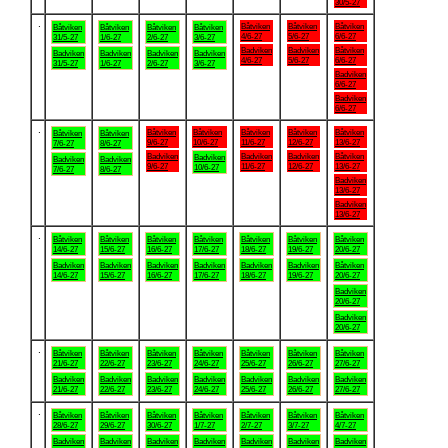
30/5-27
.
Båtviken
Båtviken
Båtviken
Båtviken
Båtviken
Båtviken
Båtviken
4/6-27
5/6-27
6/6-27
31/5-27
1/6-27
2/6-27
3/6-27
Badviken
Badviken
Båtviken
Badviken
Badviken
Badviken
Badviken
4/6-27
5/6-27
6/6-27
31/5-27
1/6-27
2/6-27
3/6-27
Badviken
6/6-27
Badviken
6/6-27
.
Båtviken
Båtviken
Båtviken
Båtviken
Båtviken
Båtviken
Båtviken
9/6-27
10/6-27
11/6-27
12/6-27
13/6-27
7/6-27
8/6-27
Badviken
Badviken
Badviken
Båtviken
Badviken
Badviken
Badviken
9/6-27
11/6-27
12/6-27
13/6-27
10/6-27
7/6-27
8/6-27
Badviken
13/6-27
Badviken
13/6-27
.
Båtviken
Båtviken
Båtviken
Båtviken
Båtviken
Båtviken
Båtviken
14/6-27
15/6-27
16/6-27
17/6-27
18/6-27
19/6-27
20/6-27
Badviken
Badviken
Badviken
Badviken
Badviken
Badviken
Båtviken
14/6-27
15/6-27
16/6-27
17/6-27
18/6-27
19/6-27
20/6-27
Badviken
20/6-27
Badviken
20/6-27
.
Båtviken
Båtviken
Båtviken
Båtviken
Båtviken
Båtviken
Båtviken
21/6-27
22/6-27
23/6-27
24/6-27
25/6-27
26/6-27
27/6-27
Badviken
Badviken
Badviken
Badviken
Badviken
Badviken
Badviken
21/6-27
22/6-27
23/6-27
24/6-27
25/6-27
26/6-27
27/6-27
.
Båtviken
Båtviken
Båtviken
Båtviken
Båtviken
Båtviken
Båtviken
28/6-27
29/6-27
30/6-27
1/7-27
2/7-27
3/7-27
4/7-27
Badviken
Badviken
Badviken
Badviken
Badviken
Badviken
Badviken