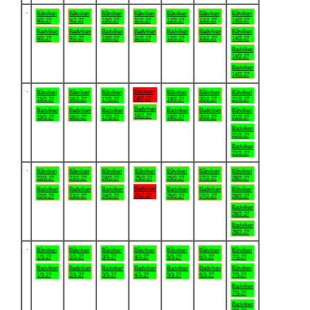
.
Båtviken
Båtviken
Båtviken
Båtviken
Båtviken
Båtviken
Båtviken
8/2-27
9/2-27
10/2-27
11/2-27
12/2-27
13/2-27
14/2-27
Badviken
Badviken
Badviken
Badviken
Badviken
Badviken
Båtviken
8/2-27
9/2-27
10/2-27
11/2-27
12/2-27
13/2-27
14/2-27
Badviken
14/2-27
Badviken
14/2-27
.
Båtviken
Båtviken
Båtviken
Båtviken
Båtviken
Båtviken
Båtviken
18/2-27
15/2-27
16/2-27
17/2-27
19/2-27
20/2-27
21/2-27
Badviken
Badviken
Badviken
Badviken
Badviken
Badviken
Båtviken
18/2-27
15/2-27
16/2-27
17/2-27
19/2-27
20/2-27
21/2-27
Badviken
21/2-27
Badviken
21/2-27
.
Båtviken
Båtviken
Båtviken
Båtviken
Båtviken
Båtviken
Båtviken
22/2-27
23/2-27
24/2-27
25/2-27
26/2-27
27/2-27
28/2-27
Badviken
Badviken
Badviken
Badviken
Badviken
Badviken
Båtviken
25/2-27
22/2-27
23/2-27
24/2-27
26/2-27
27/2-27
28/2-27
Badviken
28/2-27
Badviken
28/2-27
.
Båtviken
Båtviken
Båtviken
Båtviken
Båtviken
Båtviken
Båtviken
1/3-27
2/3-27
3/3-27
4/3-27
5/3-27
6/3-27
7/3-27
Badviken
Badviken
Badviken
Badviken
Badviken
Badviken
Båtviken
1/3-27
2/3-27
3/3-27
4/3-27
5/3-27
6/3-27
7/3-27
Badviken
7/3-27
Badviken