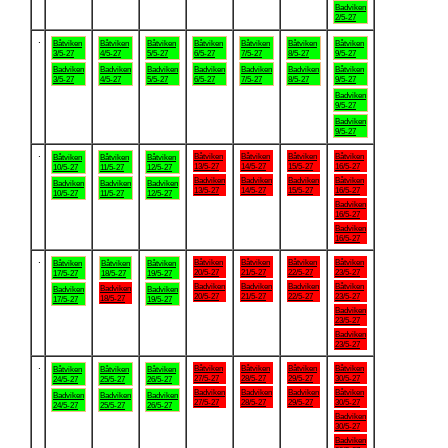
Badviken
2/5-27
.
Båtviken
Båtviken
Båtviken
Båtviken
Båtviken
Båtviken
Båtviken
3/5-27
4/5-27
5/5-27
6/5-27
7/5-27
8/5-27
9/5-27
Badviken
Badviken
Badviken
Badviken
Badviken
Badviken
Båtviken
3/5-27
4/5-27
5/5-27
6/5-27
7/5-27
8/5-27
9/5-27
Badviken
9/5-27
Badviken
9/5-27
.
Båtviken
Båtviken
Båtviken
Båtviken
Båtviken
Båtviken
Båtviken
13/5-27
14/5-27
15/5-27
16/5-27
10/5-27
11/5-27
12/5-27
Badviken
Badviken
Badviken
Båtviken
Badviken
Badviken
Badviken
13/5-27
14/5-27
15/5-27
16/5-27
10/5-27
11/5-27
12/5-27
Badviken
16/5-27
Badviken
16/5-27
.
Båtviken
Båtviken
Båtviken
Båtviken
Båtviken
Båtviken
Båtviken
20/5-27
21/5-27
22/5-27
23/5-27
17/5-27
18/5-27
19/5-27
Badviken
Badviken
Badviken
Båtviken
Badviken
Badviken
Badviken
20/5-27
21/5-27
22/5-27
23/5-27
18/5-27
17/5-27
19/5-27
Badviken
23/5-27
Badviken
23/5-27
.
Båtviken
Båtviken
Båtviken
Båtviken
Båtviken
Båtviken
Båtviken
27/5-27
28/5-27
29/5-27
30/5-27
24/5-27
25/5-27
26/5-27
Badviken
Badviken
Badviken
Båtviken
Badviken
Badviken
Badviken
27/5-27
28/5-27
29/5-27
30/5-27
24/5-27
25/5-27
26/5-27
Badviken
30/5-27
Badviken