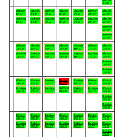
4/4-27
.
Båtviken
Båtviken
Båtviken
Båtviken
Båtviken
Båtviken
Båtviken
5/4-27
6/4-27
7/4-27
8/4-27
9/4-27
10/4-27
11/4-27
Badviken
Badviken
Badviken
Badviken
Badviken
Badviken
Båtviken
5/4-27
6/4-27
7/4-27
8/4-27
9/4-27
10/4-27
11/4-27
Badviken
11/4-27
Badviken
11/4-27
.
Båtviken
Båtviken
Båtviken
Båtviken
Båtviken
Båtviken
Båtviken
12/4-27
13/4-27
14/4-27
15/4-27
16/4-27
17/4-27
18/4-27
Badviken
Badviken
Badviken
Badviken
Badviken
Badviken
Båtviken
12/4-27
13/4-27
14/4-27
15/4-27
16/4-27
17/4-27
18/4-27
Badviken
18/4-27
Badviken
18/4-27
.
Båtviken
Båtviken
Båtviken
Båtviken
Båtviken
Båtviken
Båtviken
22/4-27
19/4-27
20/4-27
21/4-27
23/4-27
24/4-27
25/4-27
Badviken
Badviken
Badviken
Badviken
Badviken
Badviken
Båtviken
22/4-27
19/4-27
20/4-27
21/4-27
23/4-27
24/4-27
25/4-27
Badviken
25/4-27
Badviken
25/4-27
.
Båtviken
Båtviken
Båtviken
Båtviken
Båtviken
Båtviken
Båtviken
26/4-27
27/4-27
28/4-27
29/4-27
30/4-27
1/5-27
2/5-27
Badviken
Badviken
Badviken
Badviken
Badviken
Badviken
Båtviken
26/4-27
27/4-27
28/4-27
29/4-27
30/4-27
1/5-27
2/5-27
Badviken
2/5-27