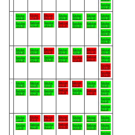
Badviken
15/11-26
.
Båtviken
Båtviken
Båtviken
Båtviken
Båtviken
Båtviken
Båtviken
17/11-26
18/11-26
16/11-26
19/11-26
20/11-26
21/11-26
22/11-26
Badviken
Badviken
Badviken
Badviken
Badviken
Badviken
Båtviken
17/11-26
18/11-26
19/11-26
16/11-26
20/11-26
21/11-26
22/11-26
Badviken
22/11-26
Badviken
22/11-26
.
Båtviken
Båtviken
Båtviken
Båtviken
Båtviken
Båtviken
Båtviken
25/11-26
28/11-26
23/11-26
24/11-26
26/11-26
27/11-26
29/11-26
Badviken
Badviken
Badviken
Badviken
Badviken
Badviken
Båtviken
28/11-26
25/11-26
27/11-26
23/11-26
24/11-26
26/11-26
29/11-26
Badviken
29/11-26
Badviken
29/11-26
.
Båtviken
Båtviken
Båtviken
Båtviken
Båtviken
Båtviken
Båtviken
3/12-26
4/12-26
30/11-26
1/12-26
2/12-26
5/12-26
6/12-26
Badviken
Badviken
Badviken
Badviken
Badviken
Badviken
Båtviken
3/12-26
4/12-26
5/12-26
30/11-26
1/12-26
2/12-26
6/12-26
Badviken
6/12-26
Badviken
6/12-26
.
Båtviken
Båtviken
Båtviken
Båtviken
Båtviken
Båtviken
Båtviken
8/12-26
9/12-26
10/12-26
7/12-26
11/12-26
12/12-26
13/12-26
Badviken
Badviken
Badviken
Badviken
Badviken
Badviken
Båtviken
10/12-26
8/12-26
9/12-26
7/12-26
11/12-26
12/12-26
13/12-26
Badviken