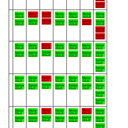
Badviken
18/10-26
.
Båtviken
Båtviken
Båtviken
Båtviken
Båtviken
Båtviken
Båtviken
20/10-26
21/10-26
19/10-26
22/10-26
23/10-26
24/10-26
25/10-26
Badviken
Badviken
Badviken
Badviken
Badviken
Badviken
Båtviken
21/10-26
20/10-26
24/10-26
19/10-26
22/10-26
23/10-26
25/10-26
Badviken
25/10-26
Badviken
25/10-26
.
Båtviken
Båtviken
Båtviken
Båtviken
Båtviken
Båtviken
Båtviken
28/10-26
26/10-26
27/10-26
29/10-26
30/10-26
31/10-26
1/11-26
Badviken
Badviken
Badviken
Badviken
Badviken
Badviken
Båtviken
28/10-26
26/10-26
27/10-26
29/10-26
30/10-26
31/10-26
1/11-26
Badviken
1/11-26
Badviken
1/11-26
.
Båtviken
Båtviken
Båtviken
Båtviken
Båtviken
Båtviken
Båtviken
4/11-26
2/11-26
3/11-26
5/11-26
6/11-26
7/11-26
8/11-26
Badviken
Badviken
Badviken
Badviken
Badviken
Badviken
Båtviken
4/11-26
2/11-26
3/11-26
5/11-26
6/11-26
7/11-26
8/11-26
Badviken
8/11-26
Badviken
8/11-26
.
Båtviken
Båtviken
Båtviken
Båtviken
Båtviken
Båtviken
Båtviken
11/11-26
14/11-26
9/11-26
10/11-26
12/11-26
13/11-26
15/11-26
Badviken
Badviken
Badviken
Badviken
Badviken
Badviken
Båtviken
11/11-26
14/11-26
9/11-26
10/11-26
12/11-26
13/11-26
15/11-26
Badviken
15/11-26