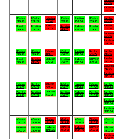
Badviken
20/9-26
Badviken
20/9-26
.
Båtviken
Båtviken
Båtviken
Båtviken
Båtviken
Båtviken
Båtviken
23/9-26
27/9-26
21/9-26
22/9-26
24/9-26
25/9-26
26/9-26
Badviken
Båtviken
Badviken
Badviken
Badviken
Badviken
Badviken
23/9-26
27/9-26
24/9-26
21/9-26
22/9-26
25/9-26
26/9-26
Badviken
27/9-26
Badviken
27/9-26
.
Båtviken
Båtviken
Båtviken
Båtviken
Båtviken
Båtviken
Båtviken
30/9-26
3/10-26
4/10-26
28/9-26
29/9-26
1/10-26
2/10-26
Båtviken
Badviken
Badviken
Badviken
Badviken
Badviken
Badviken
4/10-26
30/9-26
3/10-26
29/9-26
28/9-26
1/10-26
2/10-26
Badviken
4/10-26
Badviken
4/10-26
.
Båtviken
Båtviken
Båtviken
Båtviken
Båtviken
Båtviken
Båtviken
7/10-26
5/10-26
6/10-26
8/10-26
9/10-26
10/10-26
11/10-26
Badviken
Badviken
Badviken
Badviken
Badviken
Badviken
Båtviken
7/10-26
5/10-26
6/10-26
8/10-26
9/10-26
10/10-26
11/10-26
Badviken
11/10-26
Badviken
11/10-26
.
Båtviken
Båtviken
Båtviken
Båtviken
Båtviken
Båtviken
Båtviken
14/10-26
15/10-26
17/10-26
12/10-26
13/10-26
16/10-26
18/10-26
Badviken
Badviken
Badviken
Badviken
Badviken
Badviken
Båtviken
15/10-26
17/10-26
14/10-26
16/10-26
12/10-26
13/10-26
18/10-26
Badviken
18/10-26