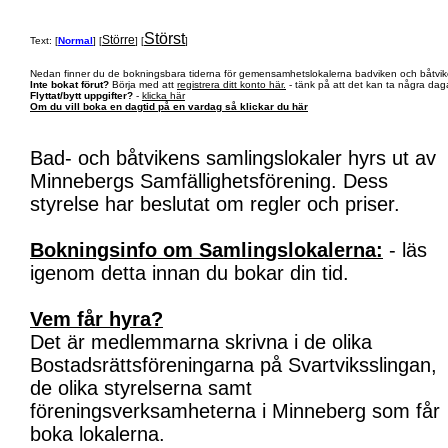
Störst
Större
Text: [
Normal
] [
] [
]
Nedan finner du de bokningsbara tiderna för gemensamhetslokalerna badviken och båtvik
Inte bokat förut?
Börja med att
registrera ditt konto här.
- tänk på att det kan ta några daga
Flyttat/bytt uppgifter?
-
klicka här
Om du vill boka en dagtid på en vardag så klickar du här
Bad- och båtvikens samlingslokaler hyrs ut av
Minnebergs Samfällighetsförening. Dess
styrelse har beslutat om regler och priser.
Bokningsinfo om Samlingslokalerna:
- läs
igenom detta innan du bokar din tid.
Vem får hyra?
Det är medlemmarna skrivna i de olika
Bostadsrättsföreningarna på Svartviksslingan,
de olika styrelserna samt
föreningsverksamheterna i Minneberg som får
boka lokalerna.