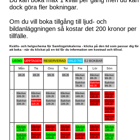
Du kan boka max 1 kväll per gång men du kan
dock göra fler bokningar.
Om du vill boka tillgång till ljud- och
bildanläggningen så kostar det 200 kronor per
tillfälle.
Kvälls- och helgschema för Samlingslokalerna - klicka på den tid som passar dig för
att boka - när du klickat på en tid får du information om kostnad och tillval.
LEDIG
UPPTAGEN
RESERVERAD
VALD TID
EJ BOKBAR
Mån
Tis
Ons
Tor
Fre
Lör
Sön
.
3/8-26
4/8-26
5/8-26
6/8-26
Båtviken
Båtviken
Båtviken
7/8-26
8/8-26
9/8-26
Badviken
Badviken
Badviken
7/8-26
8/8-26
9/8-26
.
Båtviken
Båtviken
Båtviken
Båtviken
Båtviken
Båtviken
Båtviken
10/8-26
11/8-26
12/8-26
13/8-26
14/8-26
15/8-26
16/8-26
Badviken
Badviken
Badviken
Badviken
Badviken
Badviken
Båtviken
10/8-26
11/8-26
12/8-26
13/8-26
14/8-26
15/8-26
16/8-26
Badviken
16/8-26
Badviken
16/8-26
.
Båtviken
Båtviken
Båtviken
Båtviken
Båtviken
Båtviken
Båtviken
18/8-26
19/8-26
20/8-26
22/8-26
17/8-26
21/8-26
23/8-26
Badviken
Badviken
Badviken
Badviken
Badviken
Badviken
Båtviken
18/8-26
20/8-26
22/8-26
19/8-26
21/8-26
17/8-26
23/8-26