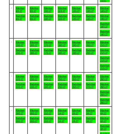
7/3-27
.
Båtviken
Båtviken
Båtviken
Båtviken
Båtviken
Båtviken
Båtviken
8/3-27
9/3-27
10/3-27
11/3-27
12/3-27
13/3-27
14/3-27
Badviken
Badviken
Badviken
Badviken
Badviken
Badviken
Båtviken
8/3-27
9/3-27
10/3-27
11/3-27
12/3-27
13/3-27
14/3-27
Badviken
14/3-27
Badviken
14/3-27
.
Båtviken
Båtviken
Båtviken
Båtviken
Båtviken
Båtviken
Båtviken
15/3-27
16/3-27
17/3-27
18/3-27
19/3-27
20/3-27
21/3-27
Badviken
Badviken
Badviken
Badviken
Badviken
Badviken
Båtviken
15/3-27
16/3-27
17/3-27
18/3-27
19/3-27
20/3-27
21/3-27
Badviken
21/3-27
Badviken
21/3-27
.
Båtviken
Båtviken
Båtviken
Båtviken
Båtviken
Båtviken
Båtviken
22/3-27
23/3-27
24/3-27
25/3-27
26/3-27
27/3-27
28/3-27
Badviken
Badviken
Badviken
Badviken
Badviken
Badviken
Båtviken
22/3-27
23/3-27
24/3-27
25/3-27
26/3-27
27/3-27
28/3-27
Badviken
28/3-27
Badviken
28/3-27
.
Båtviken
Båtviken
Båtviken
Båtviken
Båtviken
Båtviken
Båtviken
29/3-27
30/3-27
31/3-27
1/4-27
2/4-27
3/4-27
4/4-27
Badviken
Badviken
Badviken
Badviken
Badviken
Badviken
Båtviken
29/3-27
30/3-27
31/3-27
1/4-27
2/4-27
3/4-27
4/4-27
Badviken
4/4-27
Badviken