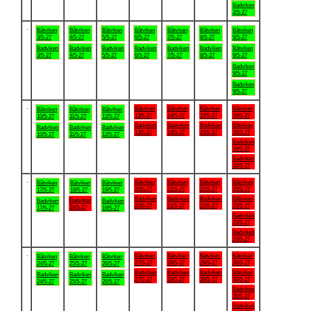
Badviken
2/5-27
.
Båtviken
Båtviken
Båtviken
Båtviken
Båtviken
Båtviken
Båtviken
3/5-27
4/5-27
5/5-27
6/5-27
7/5-27
8/5-27
9/5-27
Badviken
Badviken
Badviken
Badviken
Badviken
Badviken
Båtviken
3/5-27
4/5-27
5/5-27
6/5-27
7/5-27
8/5-27
9/5-27
Badviken
9/5-27
Badviken
9/5-27
.
Båtviken
Båtviken
Båtviken
Båtviken
Båtviken
Båtviken
Båtviken
13/5-27
14/5-27
15/5-27
16/5-27
10/5-27
11/5-27
12/5-27
Badviken
Badviken
Badviken
Båtviken
Badviken
Badviken
Badviken
13/5-27
14/5-27
15/5-27
16/5-27
10/5-27
11/5-27
12/5-27
Badviken
16/5-27
Badviken
16/5-27
.
Båtviken
Båtviken
Båtviken
Båtviken
Båtviken
Båtviken
Båtviken
20/5-27
21/5-27
22/5-27
23/5-27
17/5-27
18/5-27
19/5-27
Badviken
Badviken
Badviken
Båtviken
Badviken
Badviken
Badviken
20/5-27
21/5-27
22/5-27
23/5-27
18/5-27
17/5-27
19/5-27
Badviken
23/5-27
Badviken
23/5-27
.
Båtviken
Båtviken
Båtviken
Båtviken
Båtviken
Båtviken
Båtviken
27/5-27
28/5-27
29/5-27
30/5-27
24/5-27
25/5-27
26/5-27
Badviken
Badviken
Badviken
Båtviken
Badviken
Badviken
Badviken
27/5-27
28/5-27
29/5-27
30/5-27
24/5-27
25/5-27
26/5-27
Badviken
30/5-27
Badviken