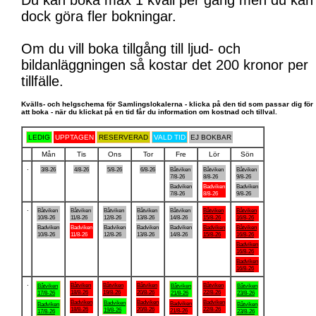
Du kan boka max 1 kväll per gång men du kan
dock göra fler bokningar.
Om du vill boka tillgång till ljud- och
bildanläggningen så kostar det 200 kronor per
tillfälle.
Kvälls- och helgschema för Samlingslokalerna - klicka på den tid som passar dig för
att boka - när du klickat på en tid får du information om kostnad och tillval.
LEDIG
UPPTAGEN
RESERVERAD
VALD TID
EJ BOKBAR
Mån
Tis
Ons
Tor
Fre
Lör
Sön
.
3/8-26
4/8-26
5/8-26
6/8-26
Båtviken
Båtviken
Båtviken
7/8-26
8/8-26
9/8-26
Badviken
Badviken
Badviken
7/8-26
8/8-26
9/8-26
.
Båtviken
Båtviken
Båtviken
Båtviken
Båtviken
Båtviken
Båtviken
10/8-26
11/8-26
12/8-26
13/8-26
14/8-26
15/8-26
16/8-26
Badviken
Badviken
Badviken
Badviken
Badviken
Badviken
Båtviken
10/8-26
11/8-26
12/8-26
13/8-26
14/8-26
15/8-26
16/8-26
Badviken
16/8-26
Badviken
16/8-26
.
Båtviken
Båtviken
Båtviken
Båtviken
Båtviken
Båtviken
Båtviken
18/8-26
19/8-26
20/8-26
22/8-26
17/8-26
21/8-26
23/8-26
Badviken
Badviken
Badviken
Badviken
Badviken
Badviken
Båtviken
18/8-26
20/8-26
22/8-26
19/8-26
21/8-26
17/8-26
23/8-26