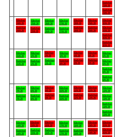
Badviken
23/8-26
Badviken
23/8-26
.
Båtviken
Båtviken
Båtviken
Båtviken
Båtviken
Båtviken
Båtviken
24/8-26
28/8-26
29/8-26
30/8-26
25/8-26
26/8-26
27/8-26
Badviken
Badviken
Badviken
Båtviken
Badviken
Badviken
Badviken
24/8-26
28/8-26
29/8-26
30/8-26
25/8-26
26/8-26
27/8-26
Badviken
30/8-26
Badviken
30/8-26
.
Båtviken
Båtviken
Båtviken
Båtviken
Båtviken
Båtviken
Båtviken
2/9-26
4/9-26
5/9-26
31/8-26
1/9-26
3/9-26
6/9-26
Badviken
Badviken
Badviken
Badviken
Badviken
Badviken
Båtviken
4/9-26
5/9-26
2/9-26
3/9-26
31/8-26
1/9-26
6/9-26
Badviken
6/9-26
Badviken
6/9-26
.
Båtviken
Båtviken
Båtviken
Båtviken
Båtviken
Båtviken
Båtviken
9/9-26
11/9-26
12/9-26
7/9-26
8/9-26
10/9-26
13/9-26
Badviken
Badviken
Badviken
Badviken
Badviken
Badviken
Båtviken
9/9-26
11/9-26
12/9-26
7/9-26
8/9-26
10/9-26
13/9-26
Badviken
13/9-26
Badviken
13/9-26
.
Båtviken
Båtviken
Båtviken
Båtviken
Båtviken
Båtviken
Båtviken
15/9-26
16/9-26
19/9-26
20/9-26
14/9-26
17/9-26
18/9-26
Badviken
Båtviken
Badviken
Badviken
Badviken
Badviken
Badviken
19/9-26
20/9-26
15/9-26
16/9-26
14/9-26
17/9-26
18/9-26