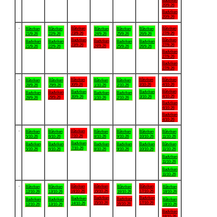
Badviken
20/9-26
Badviken
20/9-26
.
Båtviken
Båtviken
Båtviken
Båtviken
Båtviken
Båtviken
Båtviken
23/9-26
27/9-26
21/9-26
22/9-26
24/9-26
25/9-26
26/9-26
Badviken
Båtviken
Badviken
Badviken
Badviken
Badviken
Badviken
23/9-26
27/9-26
24/9-26
21/9-26
22/9-26
25/9-26
26/9-26
Badviken
27/9-26
Badviken
27/9-26
.
Båtviken
Båtviken
Båtviken
Båtviken
Båtviken
Båtviken
Båtviken
30/9-26
3/10-26
4/10-26
28/9-26
29/9-26
1/10-26
2/10-26
Båtviken
Badviken
Badviken
Badviken
Badviken
Badviken
Badviken
4/10-26
30/9-26
3/10-26
29/9-26
28/9-26
1/10-26
2/10-26
Badviken
4/10-26
Badviken
4/10-26
.
Båtviken
Båtviken
Båtviken
Båtviken
Båtviken
Båtviken
Båtviken
7/10-26
5/10-26
6/10-26
8/10-26
9/10-26
10/10-26
11/10-26
Badviken
Badviken
Badviken
Badviken
Badviken
Badviken
Båtviken
7/10-26
5/10-26
6/10-26
8/10-26
9/10-26
10/10-26
11/10-26
Badviken
11/10-26
Badviken
11/10-26
.
Båtviken
Båtviken
Båtviken
Båtviken
Båtviken
Båtviken
Båtviken
14/10-26
15/10-26
17/10-26
12/10-26
13/10-26
16/10-26
18/10-26
Badviken
Badviken
Badviken
Badviken
Badviken
Badviken
Båtviken
15/10-26
17/10-26
14/10-26
16/10-26
12/10-26
13/10-26
18/10-26
Badviken
18/10-26