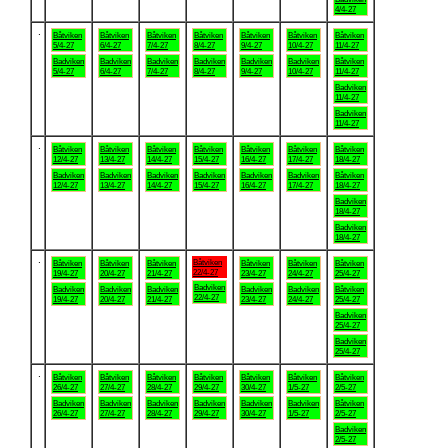
4/4-27
.
Båtviken
Båtviken
Båtviken
Båtviken
Båtviken
Båtviken
Båtviken
5/4-27
6/4-27
7/4-27
8/4-27
9/4-27
10/4-27
11/4-27
Badviken
Badviken
Badviken
Badviken
Badviken
Badviken
Båtviken
5/4-27
6/4-27
7/4-27
8/4-27
9/4-27
10/4-27
11/4-27
Badviken
11/4-27
Badviken
11/4-27
.
Båtviken
Båtviken
Båtviken
Båtviken
Båtviken
Båtviken
Båtviken
12/4-27
13/4-27
14/4-27
15/4-27
16/4-27
17/4-27
18/4-27
Badviken
Badviken
Badviken
Badviken
Badviken
Badviken
Båtviken
12/4-27
13/4-27
14/4-27
15/4-27
16/4-27
17/4-27
18/4-27
Badviken
18/4-27
Badviken
18/4-27
.
Båtviken
Båtviken
Båtviken
Båtviken
Båtviken
Båtviken
Båtviken
22/4-27
19/4-27
20/4-27
21/4-27
23/4-27
24/4-27
25/4-27
Badviken
Badviken
Badviken
Badviken
Badviken
Badviken
Båtviken
22/4-27
19/4-27
20/4-27
21/4-27
23/4-27
24/4-27
25/4-27
Badviken
25/4-27
Badviken
25/4-27
.
Båtviken
Båtviken
Båtviken
Båtviken
Båtviken
Båtviken
Båtviken
26/4-27
27/4-27
28/4-27
29/4-27
30/4-27
1/5-27
2/5-27
Badviken
Badviken
Badviken
Badviken
Badviken
Badviken
Båtviken
26/4-27
27/4-27
28/4-27
29/4-27
30/4-27
1/5-27
2/5-27
Badviken
2/5-27