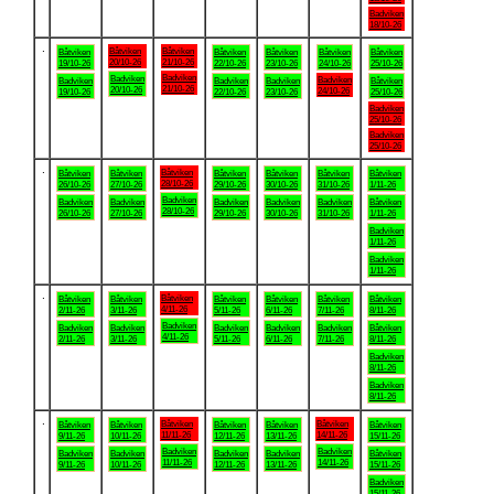
Badviken
18/10-26
.
Båtviken
Båtviken
Båtviken
Båtviken
Båtviken
Båtviken
Båtviken
20/10-26
21/10-26
19/10-26
22/10-26
23/10-26
24/10-26
25/10-26
Badviken
Badviken
Badviken
Badviken
Badviken
Badviken
Båtviken
21/10-26
20/10-26
24/10-26
19/10-26
22/10-26
23/10-26
25/10-26
Badviken
25/10-26
Badviken
25/10-26
.
Båtviken
Båtviken
Båtviken
Båtviken
Båtviken
Båtviken
Båtviken
28/10-26
26/10-26
27/10-26
29/10-26
30/10-26
31/10-26
1/11-26
Badviken
Badviken
Badviken
Badviken
Badviken
Badviken
Båtviken
28/10-26
26/10-26
27/10-26
29/10-26
30/10-26
31/10-26
1/11-26
Badviken
1/11-26
Badviken
1/11-26
.
Båtviken
Båtviken
Båtviken
Båtviken
Båtviken
Båtviken
Båtviken
4/11-26
2/11-26
3/11-26
5/11-26
6/11-26
7/11-26
8/11-26
Badviken
Badviken
Badviken
Badviken
Badviken
Badviken
Båtviken
4/11-26
2/11-26
3/11-26
5/11-26
6/11-26
7/11-26
8/11-26
Badviken
8/11-26
Badviken
8/11-26
.
Båtviken
Båtviken
Båtviken
Båtviken
Båtviken
Båtviken
Båtviken
11/11-26
14/11-26
9/11-26
10/11-26
12/11-26
13/11-26
15/11-26
Badviken
Badviken
Badviken
Badviken
Badviken
Badviken
Båtviken
11/11-26
14/11-26
9/11-26
10/11-26
12/11-26
13/11-26
15/11-26
Badviken
15/11-26