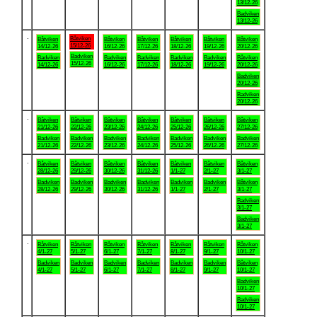
13/12-26
Badviken
13/12-26
.
Båtviken
Båtviken
Båtviken
Båtviken
Båtviken
Båtviken
Båtviken
15/12-26
14/12-26
16/12-26
17/12-26
18/12-26
19/12-26
20/12-26
Badviken
Badviken
Badviken
Badviken
Badviken
Badviken
Båtviken
15/12-26
14/12-26
16/12-26
17/12-26
18/12-26
19/12-26
20/12-26
Badviken
20/12-26
Badviken
20/12-26
.
Båtviken
Båtviken
Båtviken
Båtviken
Båtviken
Båtviken
Båtviken
21/12-26
22/12-26
23/12-26
24/12-26
25/12-26
26/12-26
27/12-26
Badviken
Badviken
Badviken
Badviken
Badviken
Badviken
Badviken
21/12-26
22/12-26
23/12-26
24/12-26
25/12-26
26/12-26
27/12-26
.
Båtviken
Båtviken
Båtviken
Båtviken
Båtviken
Båtviken
Båtviken
28/12-26
29/12-26
30/12-26
31/12-26
1/1-27
2/1-27
3/1-27
Badviken
Badviken
Badviken
Badviken
Badviken
Badviken
Båtviken
28/12-26
29/12-26
30/12-26
31/12-26
1/1-27
2/1-27
3/1-27
Badviken
3/1-27
Badviken
3/1-27
.
Båtviken
Båtviken
Båtviken
Båtviken
Båtviken
Båtviken
Båtviken
4/1-27
5/1-27
6/1-27
7/1-27
8/1-27
9/1-27
10/1-27
Badviken
Badviken
Badviken
Badviken
Badviken
Badviken
Båtviken
4/1-27
5/1-27
6/1-27
7/1-27
8/1-27
9/1-27
10/1-27
Badviken
10/1-27
Badviken
10/1-27