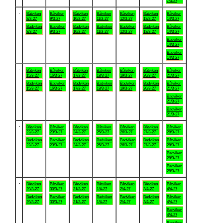
7/3-27
.
Båtviken
Båtviken
Båtviken
Båtviken
Båtviken
Båtviken
Båtviken
8/3-27
9/3-27
10/3-27
11/3-27
12/3-27
13/3-27
14/3-27
Badviken
Badviken
Badviken
Badviken
Badviken
Badviken
Båtviken
8/3-27
9/3-27
10/3-27
11/3-27
12/3-27
13/3-27
14/3-27
Badviken
14/3-27
Badviken
14/3-27
.
Båtviken
Båtviken
Båtviken
Båtviken
Båtviken
Båtviken
Båtviken
15/3-27
16/3-27
17/3-27
18/3-27
19/3-27
20/3-27
21/3-27
Badviken
Badviken
Badviken
Badviken
Badviken
Badviken
Båtviken
15/3-27
16/3-27
17/3-27
18/3-27
19/3-27
20/3-27
21/3-27
Badviken
21/3-27
Badviken
21/3-27
.
Båtviken
Båtviken
Båtviken
Båtviken
Båtviken
Båtviken
Båtviken
22/3-27
23/3-27
24/3-27
25/3-27
26/3-27
27/3-27
28/3-27
Badviken
Badviken
Badviken
Badviken
Badviken
Badviken
Båtviken
22/3-27
23/3-27
24/3-27
25/3-27
26/3-27
27/3-27
28/3-27
Badviken
28/3-27
Badviken
28/3-27
.
Båtviken
Båtviken
Båtviken
Båtviken
Båtviken
Båtviken
Båtviken
29/3-27
30/3-27
31/3-27
1/4-27
2/4-27
3/4-27
4/4-27
Badviken
Badviken
Badviken
Badviken
Badviken
Badviken
Båtviken
29/3-27
30/3-27
31/3-27
1/4-27
2/4-27
3/4-27
4/4-27
Badviken
4/4-27
Badviken