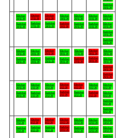
Badviken
15/11-26
.
Båtviken
Båtviken
Båtviken
Båtviken
Båtviken
Båtviken
Båtviken
17/11-26
18/11-26
16/11-26
19/11-26
20/11-26
21/11-26
22/11-26
Badviken
Badviken
Badviken
Badviken
Badviken
Badviken
Båtviken
17/11-26
18/11-26
19/11-26
16/11-26
20/11-26
21/11-26
22/11-26
Badviken
22/11-26
Badviken
22/11-26
.
Båtviken
Båtviken
Båtviken
Båtviken
Båtviken
Båtviken
Båtviken
25/11-26
28/11-26
23/11-26
24/11-26
26/11-26
27/11-26
29/11-26
Badviken
Badviken
Badviken
Badviken
Badviken
Badviken
Båtviken
28/11-26
25/11-26
27/11-26
23/11-26
24/11-26
26/11-26
29/11-26
Badviken
29/11-26
Badviken
29/11-26
.
Båtviken
Båtviken
Båtviken
Båtviken
Båtviken
Båtviken
Båtviken
3/12-26
4/12-26
30/11-26
1/12-26
2/12-26
5/12-26
6/12-26
Badviken
Badviken
Badviken
Badviken
Badviken
Badviken
Båtviken
3/12-26
4/12-26
5/12-26
30/11-26
1/12-26
2/12-26
6/12-26
Badviken
6/12-26
Badviken
6/12-26
.
Båtviken
Båtviken
Båtviken
Båtviken
Båtviken
Båtviken
Båtviken
8/12-26
9/12-26
10/12-26
7/12-26
11/12-26
12/12-26
13/12-26
Badviken
Badviken
Badviken
Badviken
Badviken
Badviken
Båtviken
10/12-26
8/12-26
9/12-26
7/12-26
11/12-26
12/12-26
13/12-26
Badviken