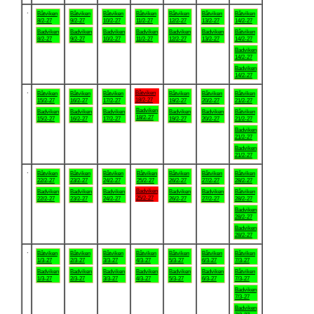
.
Båtviken
Båtviken
Båtviken
Båtviken
Båtviken
Båtviken
Båtviken
8/2-27
9/2-27
10/2-27
11/2-27
12/2-27
13/2-27
14/2-27
Badviken
Badviken
Badviken
Badviken
Badviken
Badviken
Båtviken
8/2-27
9/2-27
10/2-27
11/2-27
12/2-27
13/2-27
14/2-27
Badviken
14/2-27
Badviken
14/2-27
.
Båtviken
Båtviken
Båtviken
Båtviken
Båtviken
Båtviken
Båtviken
18/2-27
15/2-27
16/2-27
17/2-27
19/2-27
20/2-27
21/2-27
Badviken
Badviken
Badviken
Badviken
Badviken
Badviken
Båtviken
18/2-27
15/2-27
16/2-27
17/2-27
19/2-27
20/2-27
21/2-27
Badviken
21/2-27
Badviken
21/2-27
.
Båtviken
Båtviken
Båtviken
Båtviken
Båtviken
Båtviken
Båtviken
22/2-27
23/2-27
24/2-27
25/2-27
26/2-27
27/2-27
28/2-27
Badviken
Badviken
Badviken
Badviken
Badviken
Badviken
Båtviken
25/2-27
22/2-27
23/2-27
24/2-27
26/2-27
27/2-27
28/2-27
Badviken
28/2-27
Badviken
28/2-27
.
Båtviken
Båtviken
Båtviken
Båtviken
Båtviken
Båtviken
Båtviken
1/3-27
2/3-27
3/3-27
4/3-27
5/3-27
6/3-27
7/3-27
Badviken
Badviken
Badviken
Badviken
Badviken
Badviken
Båtviken
1/3-27
2/3-27
3/3-27
4/3-27
5/3-27
6/3-27
7/3-27
Badviken
7/3-27
Badviken