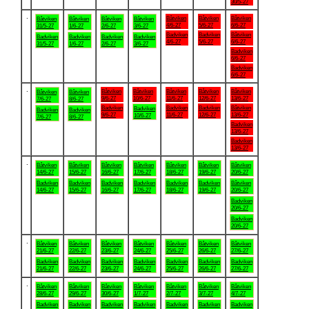
30/5-27
.
Båtviken
Båtviken
Båtviken
Båtviken
Båtviken
Båtviken
Båtviken
4/6-27
5/6-27
6/6-27
31/5-27
1/6-27
2/6-27
3/6-27
Badviken
Badviken
Båtviken
Badviken
Badviken
Badviken
Badviken
4/6-27
5/6-27
6/6-27
31/5-27
1/6-27
2/6-27
3/6-27
Badviken
6/6-27
Badviken
6/6-27
.
Båtviken
Båtviken
Båtviken
Båtviken
Båtviken
Båtviken
Båtviken
9/6-27
10/6-27
11/6-27
12/6-27
13/6-27
7/6-27
8/6-27
Badviken
Badviken
Badviken
Båtviken
Badviken
Badviken
Badviken
9/6-27
11/6-27
12/6-27
13/6-27
10/6-27
7/6-27
8/6-27
Badviken
13/6-27
Badviken
13/6-27
.
Båtviken
Båtviken
Båtviken
Båtviken
Båtviken
Båtviken
Båtviken
14/6-27
15/6-27
16/6-27
17/6-27
18/6-27
19/6-27
20/6-27
Badviken
Badviken
Badviken
Badviken
Badviken
Badviken
Båtviken
14/6-27
15/6-27
16/6-27
17/6-27
18/6-27
19/6-27
20/6-27
Badviken
20/6-27
Badviken
20/6-27
.
Båtviken
Båtviken
Båtviken
Båtviken
Båtviken
Båtviken
Båtviken
21/6-27
22/6-27
23/6-27
24/6-27
25/6-27
26/6-27
27/6-27
Badviken
Badviken
Badviken
Badviken
Badviken
Badviken
Badviken
21/6-27
22/6-27
23/6-27
24/6-27
25/6-27
26/6-27
27/6-27
.
Båtviken
Båtviken
Båtviken
Båtviken
Båtviken
Båtviken
Båtviken
28/6-27
29/6-27
30/6-27
1/7-27
2/7-27
3/7-27
4/7-27
Badviken
Badviken
Badviken
Badviken
Badviken
Badviken
Badviken