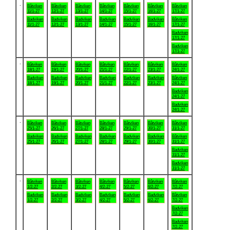
.
Båtviken
Båtviken
Båtviken
Båtviken
Båtviken
Båtviken
Båtviken
11/1-27
12/1-27
13/1-27
14/1-27
15/1-27
16/1-27
17/1-27
Badviken
Badviken
Badviken
Badviken
Badviken
Badviken
Båtviken
11/1-27
12/1-27
13/1-27
14/1-27
15/1-27
16/1-27
17/1-27
Badviken
17/1-27
Badviken
17/1-27
.
Båtviken
Båtviken
Båtviken
Båtviken
Båtviken
Båtviken
Båtviken
18/1-27
19/1-27
20/1-27
21/1-27
22/1-27
23/1-27
24/1-27
Badviken
Badviken
Badviken
Badviken
Badviken
Badviken
Båtviken
18/1-27
19/1-27
20/1-27
21/1-27
22/1-27
23/1-27
24/1-27
Badviken
24/1-27
Badviken
24/1-27
.
Båtviken
Båtviken
Båtviken
Båtviken
Båtviken
Båtviken
Båtviken
25/1-27
26/1-27
27/1-27
28/1-27
29/1-27
30/1-27
31/1-27
Badviken
Badviken
Badviken
Badviken
Badviken
Badviken
Båtviken
25/1-27
26/1-27
27/1-27
28/1-27
29/1-27
30/1-27
31/1-27
Badviken
31/1-27
Badviken
31/1-27
.
Båtviken
Båtviken
Båtviken
Båtviken
Båtviken
Båtviken
Båtviken
1/2-27
2/2-27
3/2-27
4/2-27
5/2-27
6/2-27
7/2-27
Badviken
Badviken
Badviken
Badviken
Badviken
Badviken
Båtviken
1/2-27
2/2-27
3/2-27
4/2-27
5/2-27
6/2-27
7/2-27
Badviken
7/2-27
Badviken
7/2-27