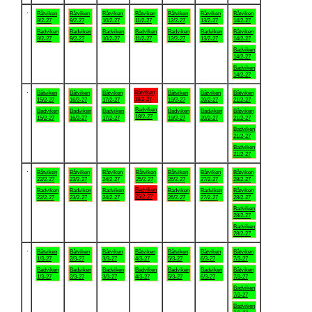
.
Båtviken
Båtviken
Båtviken
Båtviken
Båtviken
Båtviken
Båtviken
8/2-27
9/2-27
10/2-27
11/2-27
12/2-27
13/2-27
14/2-27
Badviken
Badviken
Badviken
Badviken
Badviken
Badviken
Båtviken
8/2-27
9/2-27
10/2-27
11/2-27
12/2-27
13/2-27
14/2-27
Badviken
14/2-27
Badviken
14/2-27
.
Båtviken
Båtviken
Båtviken
Båtviken
Båtviken
Båtviken
Båtviken
18/2-27
15/2-27
16/2-27
17/2-27
19/2-27
20/2-27
21/2-27
Badviken
Badviken
Badviken
Badviken
Badviken
Badviken
Båtviken
18/2-27
15/2-27
16/2-27
17/2-27
19/2-27
20/2-27
21/2-27
Badviken
21/2-27
Badviken
21/2-27
.
Båtviken
Båtviken
Båtviken
Båtviken
Båtviken
Båtviken
Båtviken
22/2-27
23/2-27
24/2-27
25/2-27
26/2-27
27/2-27
28/2-27
Badviken
Badviken
Badviken
Badviken
Badviken
Badviken
Båtviken
25/2-27
22/2-27
23/2-27
24/2-27
26/2-27
27/2-27
28/2-27
Badviken
28/2-27
Badviken
28/2-27
.
Båtviken
Båtviken
Båtviken
Båtviken
Båtviken
Båtviken
Båtviken
1/3-27
2/3-27
3/3-27
4/3-27
5/3-27
6/3-27
7/3-27
Badviken
Badviken
Badviken
Badviken
Badviken
Badviken
Båtviken
1/3-27
2/3-27
3/3-27
4/3-27
5/3-27
6/3-27
7/3-27
Badviken
7/3-27
Badviken