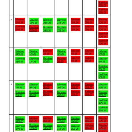
Badviken
23/8-26
Badviken
23/8-26
.
Båtviken
Båtviken
Båtviken
Båtviken
Båtviken
Båtviken
Båtviken
24/8-26
28/8-26
29/8-26
30/8-26
25/8-26
26/8-26
27/8-26
Badviken
Badviken
Badviken
Båtviken
Badviken
Badviken
Badviken
24/8-26
28/8-26
29/8-26
30/8-26
25/8-26
26/8-26
27/8-26
Badviken
30/8-26
Badviken
30/8-26
.
Båtviken
Båtviken
Båtviken
Båtviken
Båtviken
Båtviken
Båtviken
2/9-26
4/9-26
5/9-26
31/8-26
1/9-26
3/9-26
6/9-26
Badviken
Badviken
Badviken
Badviken
Badviken
Badviken
Båtviken
4/9-26
5/9-26
2/9-26
3/9-26
31/8-26
1/9-26
6/9-26
Badviken
6/9-26
Badviken
6/9-26
.
Båtviken
Båtviken
Båtviken
Båtviken
Båtviken
Båtviken
Båtviken
9/9-26
11/9-26
12/9-26
7/9-26
8/9-26
10/9-26
13/9-26
Badviken
Badviken
Badviken
Badviken
Badviken
Badviken
Båtviken
9/9-26
11/9-26
12/9-26
7/9-26
8/9-26
10/9-26
13/9-26
Badviken
13/9-26
Badviken
13/9-26
.
Båtviken
Båtviken
Båtviken
Båtviken
Båtviken
Båtviken
Båtviken
15/9-26
16/9-26
19/9-26
20/9-26
14/9-26
17/9-26
18/9-26
Badviken
Båtviken
Badviken
Badviken
Badviken
Badviken
Badviken
19/9-26
20/9-26
15/9-26
16/9-26
14/9-26
17/9-26
18/9-26