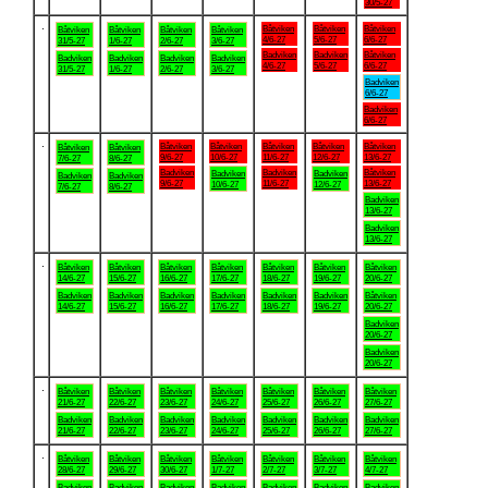
30/5-27
.
Båtviken
Båtviken
Båtviken
Båtviken
Båtviken
Båtviken
Båtviken
4/6-27
5/6-27
6/6-27
31/5-27
1/6-27
2/6-27
3/6-27
Badviken
Badviken
Båtviken
Badviken
Badviken
Badviken
Badviken
4/6-27
5/6-27
6/6-27
31/5-27
1/6-27
2/6-27
3/6-27
Badviken
6/6-27
Badviken
6/6-27
.
Båtviken
Båtviken
Båtviken
Båtviken
Båtviken
Båtviken
Båtviken
9/6-27
10/6-27
11/6-27
12/6-27
13/6-27
7/6-27
8/6-27
Badviken
Badviken
Båtviken
Badviken
Badviken
Badviken
Badviken
9/6-27
11/6-27
13/6-27
10/6-27
12/6-27
7/6-27
8/6-27
Badviken
13/6-27
Badviken
13/6-27
.
Båtviken
Båtviken
Båtviken
Båtviken
Båtviken
Båtviken
Båtviken
14/6-27
15/6-27
16/6-27
17/6-27
18/6-27
19/6-27
20/6-27
Badviken
Badviken
Badviken
Badviken
Badviken
Badviken
Båtviken
14/6-27
15/6-27
16/6-27
17/6-27
18/6-27
19/6-27
20/6-27
Badviken
20/6-27
Badviken
20/6-27
.
Båtviken
Båtviken
Båtviken
Båtviken
Båtviken
Båtviken
Båtviken
21/6-27
22/6-27
23/6-27
24/6-27
25/6-27
26/6-27
27/6-27
Badviken
Badviken
Badviken
Badviken
Badviken
Badviken
Badviken
21/6-27
22/6-27
23/6-27
24/6-27
25/6-27
26/6-27
27/6-27
.
Båtviken
Båtviken
Båtviken
Båtviken
Båtviken
Båtviken
Båtviken
28/6-27
29/6-27
30/6-27
1/7-27
2/7-27
3/7-27
4/7-27
Badviken
Badviken
Badviken
Badviken
Badviken
Badviken
Badviken