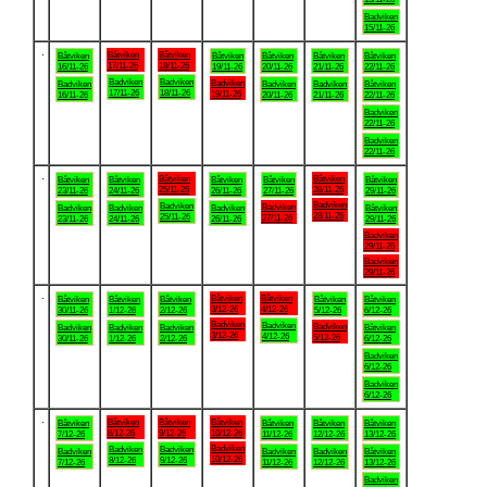
Badviken
15/11-26
.
Båtviken
Båtviken
Båtviken
Båtviken
Båtviken
Båtviken
Båtviken
17/11-26
18/11-26
16/11-26
19/11-26
20/11-26
21/11-26
22/11-26
Badviken
Badviken
Badviken
Badviken
Badviken
Badviken
Båtviken
17/11-26
18/11-26
19/11-26
16/11-26
20/11-26
21/11-26
22/11-26
Badviken
22/11-26
Badviken
22/11-26
.
Båtviken
Båtviken
Båtviken
Båtviken
Båtviken
Båtviken
Båtviken
25/11-26
28/11-26
23/11-26
24/11-26
26/11-26
27/11-26
29/11-26
Badviken
Badviken
Badviken
Badviken
Badviken
Badviken
Båtviken
28/11-26
25/11-26
27/11-26
23/11-26
24/11-26
26/11-26
29/11-26
Badviken
29/11-26
Badviken
29/11-26
.
Båtviken
Båtviken
Båtviken
Båtviken
Båtviken
Båtviken
Båtviken
3/12-26
4/12-26
30/11-26
1/12-26
2/12-26
5/12-26
6/12-26
Badviken
Badviken
Badviken
Badviken
Badviken
Badviken
Båtviken
3/12-26
4/12-26
5/12-26
30/11-26
1/12-26
2/12-26
6/12-26
Badviken
6/12-26
Badviken
6/12-26
.
Båtviken
Båtviken
Båtviken
Båtviken
Båtviken
Båtviken
Båtviken
8/12-26
9/12-26
10/12-26
7/12-26
11/12-26
12/12-26
13/12-26
Badviken
Badviken
Badviken
Badviken
Badviken
Badviken
Båtviken
10/12-26
8/12-26
9/12-26
7/12-26
11/12-26
12/12-26
13/12-26
Badviken