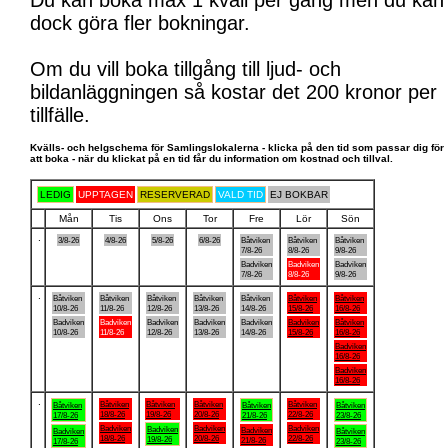
Du kan boka max 1 kväll per gång men du kan
dock göra fler bokningar.
Om du vill boka tillgång till ljud- och
bildanläggningen så kostar det 200 kronor per
tillfälle.
Kvälls- och helgschema för Samlingslokalerna - klicka på den tid som passar dig för
att boka - när du klickat på en tid får du information om kostnad och tillval.
LEDIG
UPPTAGEN
RESERVERAD
VALD TID
EJ BOKBAR
Mån
Tis
Ons
Tor
Fre
Lör
Sön
.
3/8-26
4/8-26
5/8-26
6/8-26
Båtviken
Båtviken
Båtviken
7/8-26
8/8-26
9/8-26
Badviken
Badviken
Badviken
7/8-26
8/8-26
9/8-26
.
Båtviken
Båtviken
Båtviken
Båtviken
Båtviken
Båtviken
Båtviken
10/8-26
11/8-26
12/8-26
13/8-26
14/8-26
15/8-26
16/8-26
Badviken
Badviken
Badviken
Badviken
Badviken
Badviken
Båtviken
10/8-26
11/8-26
12/8-26
13/8-26
14/8-26
15/8-26
16/8-26
Badviken
16/8-26
Badviken
16/8-26
.
Båtviken
Båtviken
Båtviken
Båtviken
Båtviken
Båtviken
Båtviken
18/8-26
19/8-26
20/8-26
22/8-26
17/8-26
21/8-26
23/8-26
Badviken
Badviken
Badviken
Badviken
Badviken
Badviken
Båtviken
18/8-26
20/8-26
22/8-26
19/8-26
21/8-26
17/8-26
23/8-26