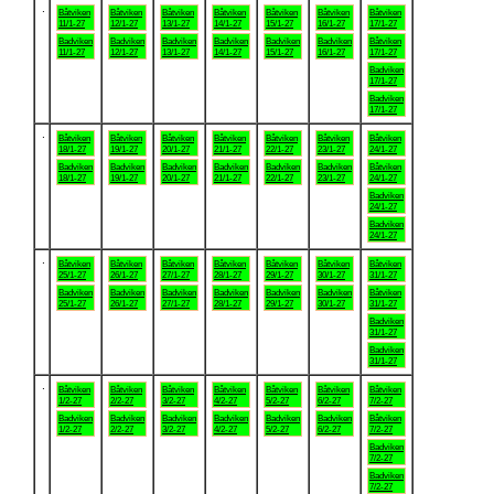
.
Båtviken
Båtviken
Båtviken
Båtviken
Båtviken
Båtviken
Båtviken
11/1-27
12/1-27
13/1-27
14/1-27
15/1-27
16/1-27
17/1-27
Badviken
Badviken
Badviken
Badviken
Badviken
Badviken
Båtviken
11/1-27
12/1-27
13/1-27
14/1-27
15/1-27
16/1-27
17/1-27
Badviken
17/1-27
Badviken
17/1-27
.
Båtviken
Båtviken
Båtviken
Båtviken
Båtviken
Båtviken
Båtviken
18/1-27
19/1-27
20/1-27
21/1-27
22/1-27
23/1-27
24/1-27
Badviken
Badviken
Badviken
Badviken
Badviken
Badviken
Båtviken
18/1-27
19/1-27
20/1-27
21/1-27
22/1-27
23/1-27
24/1-27
Badviken
24/1-27
Badviken
24/1-27
.
Båtviken
Båtviken
Båtviken
Båtviken
Båtviken
Båtviken
Båtviken
25/1-27
26/1-27
27/1-27
28/1-27
29/1-27
30/1-27
31/1-27
Badviken
Badviken
Badviken
Badviken
Badviken
Badviken
Båtviken
25/1-27
26/1-27
27/1-27
28/1-27
29/1-27
30/1-27
31/1-27
Badviken
31/1-27
Badviken
31/1-27
.
Båtviken
Båtviken
Båtviken
Båtviken
Båtviken
Båtviken
Båtviken
1/2-27
2/2-27
3/2-27
4/2-27
5/2-27
6/2-27
7/2-27
Badviken
Badviken
Badviken
Badviken
Badviken
Badviken
Båtviken
1/2-27
2/2-27
3/2-27
4/2-27
5/2-27
6/2-27
7/2-27
Badviken
7/2-27
Badviken
7/2-27