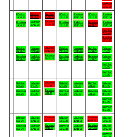
Badviken
18/10-26
.
Båtviken
Båtviken
Båtviken
Båtviken
Båtviken
Båtviken
Båtviken
20/10-26
21/10-26
19/10-26
22/10-26
23/10-26
24/10-26
25/10-26
Badviken
Badviken
Badviken
Badviken
Badviken
Badviken
Båtviken
21/10-26
20/10-26
24/10-26
19/10-26
22/10-26
23/10-26
25/10-26
Badviken
25/10-26
Badviken
25/10-26
.
Båtviken
Båtviken
Båtviken
Båtviken
Båtviken
Båtviken
Båtviken
28/10-26
26/10-26
27/10-26
29/10-26
30/10-26
31/10-26
1/11-26
Badviken
Badviken
Badviken
Badviken
Badviken
Badviken
Båtviken
28/10-26
26/10-26
27/10-26
29/10-26
30/10-26
31/10-26
1/11-26
Badviken
1/11-26
Badviken
1/11-26
.
Båtviken
Båtviken
Båtviken
Båtviken
Båtviken
Båtviken
Båtviken
4/11-26
2/11-26
3/11-26
5/11-26
6/11-26
7/11-26
8/11-26
Badviken
Badviken
Badviken
Badviken
Badviken
Badviken
Båtviken
4/11-26
2/11-26
3/11-26
5/11-26
6/11-26
7/11-26
8/11-26
Badviken
8/11-26
Badviken
8/11-26
.
Båtviken
Båtviken
Båtviken
Båtviken
Båtviken
Båtviken
Båtviken
11/11-26
14/11-26
9/11-26
10/11-26
12/11-26
13/11-26
15/11-26
Badviken
Badviken
Badviken
Badviken
Badviken
Badviken
Båtviken
11/11-26
14/11-26
9/11-26
10/11-26
12/11-26
13/11-26
15/11-26
Badviken
15/11-26