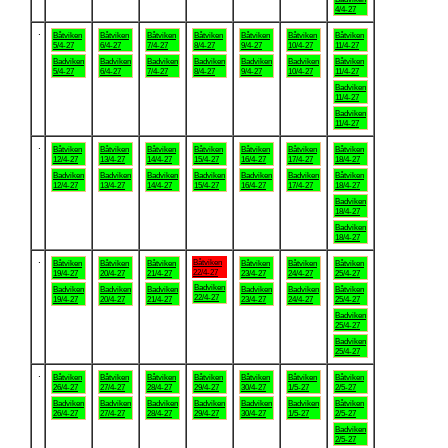
4/4-27
.
Båtviken
Båtviken
Båtviken
Båtviken
Båtviken
Båtviken
Båtviken
5/4-27
6/4-27
7/4-27
8/4-27
9/4-27
10/4-27
11/4-27
Badviken
Badviken
Badviken
Badviken
Badviken
Badviken
Båtviken
5/4-27
6/4-27
7/4-27
8/4-27
9/4-27
10/4-27
11/4-27
Badviken
11/4-27
Badviken
11/4-27
.
Båtviken
Båtviken
Båtviken
Båtviken
Båtviken
Båtviken
Båtviken
12/4-27
13/4-27
14/4-27
15/4-27
16/4-27
17/4-27
18/4-27
Badviken
Badviken
Badviken
Badviken
Badviken
Badviken
Båtviken
12/4-27
13/4-27
14/4-27
15/4-27
16/4-27
17/4-27
18/4-27
Badviken
18/4-27
Badviken
18/4-27
.
Båtviken
Båtviken
Båtviken
Båtviken
Båtviken
Båtviken
Båtviken
22/4-27
19/4-27
20/4-27
21/4-27
23/4-27
24/4-27
25/4-27
Badviken
Badviken
Badviken
Badviken
Badviken
Badviken
Båtviken
22/4-27
19/4-27
20/4-27
21/4-27
23/4-27
24/4-27
25/4-27
Badviken
25/4-27
Badviken
25/4-27
.
Båtviken
Båtviken
Båtviken
Båtviken
Båtviken
Båtviken
Båtviken
26/4-27
27/4-27
28/4-27
29/4-27
30/4-27
1/5-27
2/5-27
Badviken
Badviken
Badviken
Badviken
Badviken
Badviken
Båtviken
26/4-27
27/4-27
28/4-27
29/4-27
30/4-27
1/5-27
2/5-27
Badviken
2/5-27