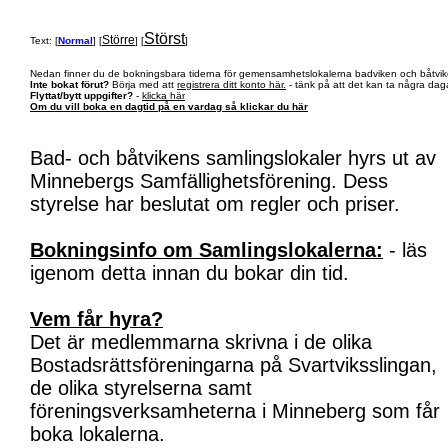
Störst
Större
Text: [
Normal
] [
] [
]
Nedan finner du de bokningsbara tiderna för gemensamhetslokalerna badviken och båtvik
Inte bokat förut?
Börja med att
registrera ditt konto här.
- tänk på att det kan ta några daga
Flyttat/bytt uppgifter?
-
klicka här
Om du vill boka en dagtid på en vardag så klickar du här
Bad- och båtvikens samlingslokaler hyrs ut av
Minnebergs Samfällighetsförening. Dess
styrelse har beslutat om regler och priser.
Bokningsinfo om Samlingslokalerna:
- läs
igenom detta innan du bokar din tid.
Vem får hyra?
Det är medlemmarna skrivna i de olika
Bostadsrättsföreningarna på Svartviksslingan,
de olika styrelserna samt
föreningsverksamheterna i Minneberg som får
boka lokalerna.