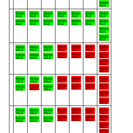
Badviken
2/5-27
.
Båtviken
Båtviken
Båtviken
Båtviken
Båtviken
Båtviken
Båtviken
3/5-27
4/5-27
5/5-27
6/5-27
7/5-27
8/5-27
9/5-27
Badviken
Badviken
Badviken
Badviken
Badviken
Badviken
Båtviken
3/5-27
4/5-27
5/5-27
6/5-27
7/5-27
8/5-27
9/5-27
Badviken
9/5-27
Badviken
9/5-27
.
Båtviken
Båtviken
Båtviken
Båtviken
Båtviken
Båtviken
Båtviken
13/5-27
14/5-27
15/5-27
16/5-27
10/5-27
11/5-27
12/5-27
Badviken
Badviken
Badviken
Båtviken
Badviken
Badviken
Badviken
13/5-27
14/5-27
15/5-27
16/5-27
10/5-27
11/5-27
12/5-27
Badviken
16/5-27
Badviken
16/5-27
.
Båtviken
Båtviken
Båtviken
Båtviken
Båtviken
Båtviken
Båtviken
20/5-27
21/5-27
22/5-27
23/5-27
17/5-27
18/5-27
19/5-27
Badviken
Badviken
Badviken
Båtviken
Badviken
Badviken
Badviken
20/5-27
21/5-27
22/5-27
23/5-27
18/5-27
17/5-27
19/5-27
Badviken
23/5-27
Badviken
23/5-27
.
Båtviken
Båtviken
Båtviken
Båtviken
Båtviken
Båtviken
Båtviken
27/5-27
28/5-27
29/5-27
30/5-27
24/5-27
25/5-27
26/5-27
Badviken
Badviken
Badviken
Båtviken
Badviken
Badviken
Badviken
27/5-27
28/5-27
29/5-27
30/5-27
24/5-27
25/5-27
26/5-27
Badviken
30/5-27
Badviken