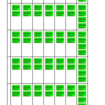
7/3-27
.
Båtviken
Båtviken
Båtviken
Båtviken
Båtviken
Båtviken
Båtviken
8/3-27
9/3-27
10/3-27
11/3-27
12/3-27
13/3-27
14/3-27
Badviken
Badviken
Badviken
Badviken
Badviken
Badviken
Båtviken
8/3-27
9/3-27
10/3-27
11/3-27
12/3-27
13/3-27
14/3-27
Badviken
14/3-27
Badviken
14/3-27
.
Båtviken
Båtviken
Båtviken
Båtviken
Båtviken
Båtviken
Båtviken
15/3-27
16/3-27
17/3-27
18/3-27
19/3-27
20/3-27
21/3-27
Badviken
Badviken
Badviken
Badviken
Badviken
Badviken
Båtviken
15/3-27
16/3-27
17/3-27
18/3-27
19/3-27
20/3-27
21/3-27
Badviken
21/3-27
Badviken
21/3-27
.
Båtviken
Båtviken
Båtviken
Båtviken
Båtviken
Båtviken
Båtviken
22/3-27
23/3-27
24/3-27
25/3-27
26/3-27
27/3-27
28/3-27
Badviken
Badviken
Badviken
Badviken
Badviken
Badviken
Båtviken
22/3-27
23/3-27
24/3-27
25/3-27
26/3-27
27/3-27
28/3-27
Badviken
28/3-27
Badviken
28/3-27
.
Båtviken
Båtviken
Båtviken
Båtviken
Båtviken
Båtviken
Båtviken
29/3-27
30/3-27
31/3-27
1/4-27
2/4-27
3/4-27
4/4-27
Badviken
Badviken
Badviken
Badviken
Badviken
Badviken
Båtviken
29/3-27
30/3-27
31/3-27
1/4-27
2/4-27
3/4-27
4/4-27
Badviken
4/4-27
Badviken