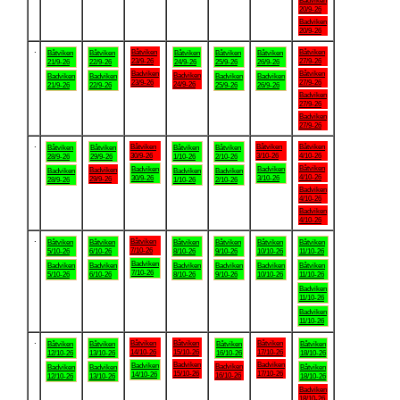
Badviken
20/9-26
Badviken
20/9-26
.
Båtviken
Båtviken
Båtviken
Båtviken
Båtviken
Båtviken
Båtviken
23/9-26
27/9-26
21/9-26
22/9-26
24/9-26
25/9-26
26/9-26
Badviken
Båtviken
Badviken
Badviken
Badviken
Badviken
Badviken
23/9-26
27/9-26
24/9-26
21/9-26
22/9-26
25/9-26
26/9-26
Badviken
27/9-26
Badviken
27/9-26
.
Båtviken
Båtviken
Båtviken
Båtviken
Båtviken
Båtviken
Båtviken
30/9-26
3/10-26
4/10-26
28/9-26
29/9-26
1/10-26
2/10-26
Båtviken
Badviken
Badviken
Badviken
Badviken
Badviken
Badviken
4/10-26
30/9-26
3/10-26
29/9-26
28/9-26
1/10-26
2/10-26
Badviken
4/10-26
Badviken
4/10-26
.
Båtviken
Båtviken
Båtviken
Båtviken
Båtviken
Båtviken
Båtviken
7/10-26
5/10-26
6/10-26
8/10-26
9/10-26
10/10-26
11/10-26
Badviken
Badviken
Badviken
Badviken
Badviken
Badviken
Båtviken
7/10-26
5/10-26
6/10-26
8/10-26
9/10-26
10/10-26
11/10-26
Badviken
11/10-26
Badviken
11/10-26
.
Båtviken
Båtviken
Båtviken
Båtviken
Båtviken
Båtviken
Båtviken
14/10-26
15/10-26
17/10-26
12/10-26
13/10-26
16/10-26
18/10-26
Badviken
Badviken
Badviken
Badviken
Badviken
Badviken
Båtviken
15/10-26
17/10-26
14/10-26
16/10-26
12/10-26
13/10-26
18/10-26
Badviken
18/10-26