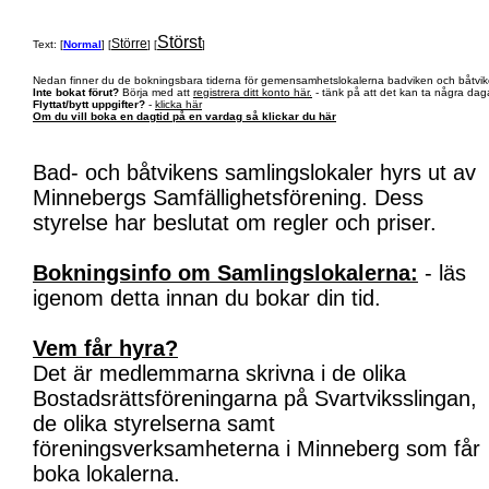
Störst
Större
Text: [
Normal
] [
] [
]
Nedan finner du de bokningsbara tiderna för gemensamhetslokalerna badviken och båtvik
Inte bokat förut?
Börja med att
registrera ditt konto här.
- tänk på att det kan ta några daga
Flyttat/bytt uppgifter?
-
klicka här
Om du vill boka en dagtid på en vardag så klickar du här
Bad- och båtvikens samlingslokaler hyrs ut av
Minnebergs Samfällighetsförening. Dess
styrelse har beslutat om regler och priser.
Bokningsinfo om Samlingslokalerna:
- läs
igenom detta innan du bokar din tid.
Vem får hyra?
Det är medlemmarna skrivna i de olika
Bostadsrättsföreningarna på Svartviksslingan,
de olika styrelserna samt
föreningsverksamheterna i Minneberg som får
boka lokalerna.