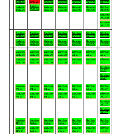
15/12-26
14/12-26
16/12-26
17/12-26
18/12-26
19/12-26
20/12-26
Badviken
Badviken
Badviken
Badviken
Badviken
Badviken
Båtviken
15/12-26
14/12-26
16/12-26
17/12-26
18/12-26
19/12-26
20/12-26
Badviken
20/12-26
Badviken
20/12-26
.
Båtviken
Båtviken
Båtviken
Båtviken
Båtviken
Båtviken
Båtviken
21/12-26
22/12-26
23/12-26
24/12-26
25/12-26
26/12-26
27/12-26
Badviken
Badviken
Badviken
Badviken
Badviken
Badviken
Badviken
21/12-26
22/12-26
23/12-26
24/12-26
25/12-26
26/12-26
27/12-26
.
Båtviken
Båtviken
Båtviken
Båtviken
Båtviken
Båtviken
Båtviken
28/12-26
29/12-26
30/12-26
31/12-26
1/1-27
2/1-27
3/1-27
Badviken
Badviken
Badviken
Badviken
Badviken
Badviken
Båtviken
28/12-26
29/12-26
30/12-26
31/12-26
1/1-27
2/1-27
3/1-27
Badviken
3/1-27
Badviken
3/1-27
.
Båtviken
Båtviken
Båtviken
Båtviken
Båtviken
Båtviken
Båtviken
4/1-27
5/1-27
6/1-27
7/1-27
8/1-27
9/1-27
10/1-27
Badviken
Badviken
Badviken
Badviken
Badviken
Badviken
Båtviken
4/1-27
5/1-27
6/1-27
7/1-27
8/1-27
9/1-27
10/1-27
Badviken
10/1-27
Badviken
10/1-27
.
Båtviken
Båtviken
Båtviken
Båtviken
Båtviken
Båtviken
Båtviken
11/1-27
12/1-27
13/1-27
14/1-27
15/1-27
16/1-27
17/1-27
Badviken
Badviken
Badviken
Badviken
Badviken
Badviken
Båtviken
11/1-27
12/1-27
13/1-27
14/1-27
15/1-27
16/1-27
17/1-27