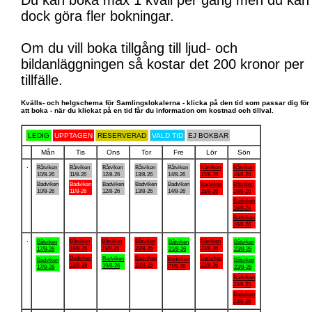
Du kan boka max 1 kväll per gång men du kan
dock göra fler bokningar.
Om du vill boka tillgång till ljud- och
bildanläggningen så kostar det 200 kronor per
tillfälle.
Kvälls- och helgschema för Samlingslokalerna - klicka på den tid som passar dig för
att boka - när du klickat på en tid får du information om kostnad och tillval.
LEDIG
UPPTAGEN
RESERVERAD
VALD TID
EJ BOKBAR
Mån
Tis
Ons
Tor
Fre
Lör
Sön
.
Båtviken
Båtviken
Båtviken
Båtviken
Båtviken
Båtviken
Båtviken
10/8-26
11/8-26
12/8-26
13/8-26
14/8-26
15/8-26
16/8-26
Badviken
Badviken
Badviken
Badviken
Badviken
Badviken
Båtviken
10/8-26
11/8-26
12/8-26
13/8-26
14/8-26
15/8-26
16/8-26
Badviken
16/8-26
Badviken
16/8-26
.
Båtviken
Båtviken
Båtviken
Båtviken
Båtviken
Båtviken
Båtviken
18/8-26
19/8-26
20/8-26
22/8-26
17/8-26
21/8-26
23/8-26
Badviken
Badviken
Badviken
Badviken
Badviken
Badviken
Båtviken
18/8-26
20/8-26
22/8-26
19/8-26
21/8-26
17/8-26
23/8-26
Badviken
23/8-26
Badviken
23/8-26