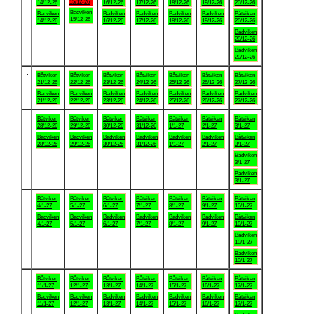
15/12-26
14/12-26
16/12-26
17/12-26
18/12-26
19/12-26
20/12-26
Badviken
Badviken
Badviken
Badviken
Badviken
Badviken
Båtviken
15/12-26
14/12-26
16/12-26
17/12-26
18/12-26
19/12-26
20/12-26
Badviken
20/12-26
Badviken
20/12-26
.
Båtviken
Båtviken
Båtviken
Båtviken
Båtviken
Båtviken
Båtviken
21/12-26
22/12-26
23/12-26
24/12-26
25/12-26
26/12-26
27/12-26
Badviken
Badviken
Badviken
Badviken
Badviken
Badviken
Badviken
21/12-26
22/12-26
23/12-26
24/12-26
25/12-26
26/12-26
27/12-26
.
Båtviken
Båtviken
Båtviken
Båtviken
Båtviken
Båtviken
Båtviken
28/12-26
29/12-26
30/12-26
31/12-26
1/1-27
2/1-27
3/1-27
Badviken
Badviken
Badviken
Badviken
Badviken
Badviken
Båtviken
28/12-26
29/12-26
30/12-26
31/12-26
1/1-27
2/1-27
3/1-27
Badviken
3/1-27
Badviken
3/1-27
.
Båtviken
Båtviken
Båtviken
Båtviken
Båtviken
Båtviken
Båtviken
4/1-27
5/1-27
6/1-27
7/1-27
8/1-27
9/1-27
10/1-27
Badviken
Badviken
Badviken
Badviken
Badviken
Badviken
Båtviken
4/1-27
5/1-27
6/1-27
7/1-27
8/1-27
9/1-27
10/1-27
Badviken
10/1-27
Badviken
10/1-27
.
Båtviken
Båtviken
Båtviken
Båtviken
Båtviken
Båtviken
Båtviken
11/1-27
12/1-27
13/1-27
14/1-27
15/1-27
16/1-27
17/1-27
Badviken
Badviken
Badviken
Badviken
Badviken
Badviken
Båtviken
11/1-27
12/1-27
13/1-27
14/1-27
15/1-27
16/1-27
17/1-27