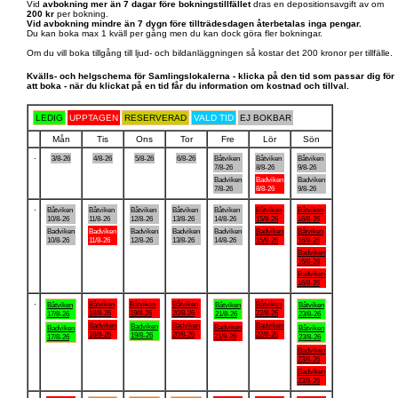
Vid
avbokning mer än 7 dagar före bokningstillfället
dras en depositionsavgift av om
200 kr
per bokning.
Vid avbokning mindre än 7 dygn före tillträdesdagen återbetalas inga pengar.
Du kan boka max 1 kväll per gång men du kan dock göra fler bokningar.
Om du vill boka tillgång till ljud- och bildanläggningen så kostar det 200 kronor per tillfälle.
Kvälls- och helgschema för Samlingslokalerna - klicka på den tid som passar dig för
att boka - när du klickat på en tid får du information om kostnad och tillval.
LEDIG
UPPTAGEN
RESERVERAD
VALD TID
EJ BOKBAR
Mån
Tis
Ons
Tor
Fre
Lör
Sön
.
3/8-26
4/8-26
5/8-26
6/8-26
Båtviken
Båtviken
Båtviken
7/8-26
8/8-26
9/8-26
Badviken
Badviken
Badviken
7/8-26
8/8-26
9/8-26
.
Båtviken
Båtviken
Båtviken
Båtviken
Båtviken
Båtviken
Båtviken
10/8-26
11/8-26
12/8-26
13/8-26
14/8-26
15/8-26
16/8-26
Badviken
Badviken
Badviken
Badviken
Badviken
Badviken
Båtviken
10/8-26
11/8-26
12/8-26
13/8-26
14/8-26
15/8-26
16/8-26
Badviken
16/8-26
Badviken
16/8-26
.
Båtviken
Båtviken
Båtviken
Båtviken
Båtviken
Båtviken
Båtviken
18/8-26
19/8-26
20/8-26
22/8-26
17/8-26
21/8-26
23/8-26
Badviken
Badviken
Badviken
Badviken
Badviken
Badviken
Båtviken
18/8-26
20/8-26
22/8-26
19/8-26
21/8-26
17/8-26
23/8-26
Badviken
23/8-26
Badviken
23/8-26