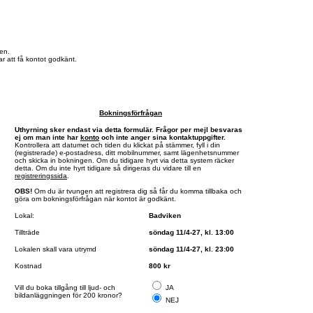
en.
r att få kontot godkänt.
Bokningsförfrågan
Uthyrning sker endast via detta formulär. Frågor per mejl besvaras
ej om man inte har
konto
och inte anger sina kontaktuppgifter.
Kontrollera att datumet och tiden du klickat på stämmer, fyll i din
(registrerade) e-postadress, ditt mobilnummer, samt lägenhetsnummer
och skicka in bokningen. Om du tidigare hyrt via detta system räcker
detta. Om du inte hyrt tidigare så dirigeras du vidare till en
registreringssida
.
OBS!
Om du är tvungen att registrera dig så får du komma tillbaka och
göra om bokningsförfrågan när kontot är godkänt.
Lokal:
Badviken
Tillträde
söndag 11/4-27, kl. 13:00
Lokalen skall vara utrymd
söndag 11/4-27, kl. 23:00
Kostnad
800 kr
Vill du boka tillgång till ljud- och
JA
bildanläggningen för 200 kronor?
NEJ