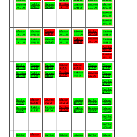
Badviken
Badviken
Badviken
Badviken
Badviken
Badviken
Båtviken
17/11-26
18/11-26
19/11-26
16/11-26
20/11-26
21/11-26
22/11-26
Badviken
22/11-26
Badviken
22/11-26
.
Båtviken
Båtviken
Båtviken
Båtviken
Båtviken
Båtviken
Båtviken
25/11-26
28/11-26
23/11-26
24/11-26
26/11-26
27/11-26
29/11-26
Badviken
Badviken
Badviken
Badviken
Badviken
Badviken
Båtviken
28/11-26
25/11-26
27/11-26
23/11-26
24/11-26
26/11-26
29/11-26
Badviken
29/11-26
Badviken
29/11-26
.
Båtviken
Båtviken
Båtviken
Båtviken
Båtviken
Båtviken
Båtviken
3/12-26
4/12-26
30/11-26
1/12-26
2/12-26
5/12-26
6/12-26
Badviken
Badviken
Badviken
Badviken
Badviken
Badviken
Båtviken
3/12-26
4/12-26
5/12-26
30/11-26
1/12-26
2/12-26
6/12-26
Badviken
6/12-26
Badviken
6/12-26
.
Båtviken
Båtviken
Båtviken
Båtviken
Båtviken
Båtviken
Båtviken
8/12-26
9/12-26
10/12-26
7/12-26
11/12-26
12/12-26
13/12-26
Badviken
Badviken
Badviken
Badviken
Badviken
Badviken
Båtviken
10/12-26
8/12-26
9/12-26
7/12-26
11/12-26
12/12-26
13/12-26
Badviken
13/12-26
Badviken
13/12-26
.
Båtviken
Båtviken
Båtviken
Båtviken
Båtviken
Båtviken
Båtviken