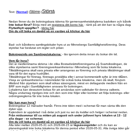
Störst
Större
Text: [
Normal
] [
] [
]
Nedan finner du de bokningsbara tiderna för gemensamhetslokalerna badviken och båtvik
Inte bokat förut?
Börja med att
registrera ditt konto här.
- tänk på att det kan ta några daga
Flyttat/bytt uppgifter?
-
klicka här
Om du vill boka en dagtid på en vardag så klickar du här
Bad- och båtvikens samlingslokaler hyrs ut av Minnebergs Samfällighetsförening. Dess
styrelse har beslutat om regler och priser.
Bokningsinfo om Samlingslokalerna:
- läs igenom detta innan du bokar din tid.
Vem får hyra?
Det är medlemmarna skrivna i de olika Bostadsrättsföreningarna på Svartviksslingan, de
olika styrelserna samt föreningsverksamheterna i Minneberg som får boka lokalerna.
Tillställningarna skall vara privata eller arrangeras av förening och privata tillstälningar skall
vara till för det egna hushållet.
Tillställningar för företag, företags anställda eller i annat kommersiellt syfte är inte tillåten.
Vissa av verksamheterna i närområdet får också boka lokalerna, men då skall, förutom
tillstånd från styrelsen som skall sökas säsongsvis, minst en deltagande medlem från en
BRF som ingår i Samfälligheten ansvara för bokningen.
Lokalerna kan dessutom bokas för att användas som vallokaler för denna valkrets.
Några undantag medges inte och den som inte följer eller kommer att följa boknings- eller
ordningsreglerna får inte boka lokalen.
När kan man hyra?
Bokningsbar 12 månader framåt. Finns inte tiden med i schemat får man vänta tills den
dyker upp.
Kalendern är uppdelad i två delar och just nu ser du kvällar och helger i schemat nedan.
Från midsommar till ca mitten på augusti och under jullovet hyrs lokalen ut 13 - 12
alla dagar - se schemat.
Om du vill boka en dagtid på en vardag så klickar du här
Alla tider mellan 2026-05-31 och 2026-08-15 är
lågsäsongstider
och du kan av
planeringsskäl inte boka lokalerna för denna period efter 2026-05-31. Alla övriga tider går