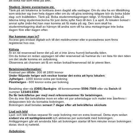
att boka när som helst på året.
Student, längre evenemang etc.
Tänk på att lokalerna är bokbara även dagtid alla vardagar. Om du ska ha en tillställning
som sträcker sig över hela dagen eller om du vill göra iordning tidigare bör du boka både
dag- och kvällstiden. Tänk på: Boka studentmottagningen tidigt. Vi försöker hålla på
tiderna kring studentveckorna för just detta syfte fram till den 1:a april. Är lokalen bokad i
annat syfte (mån-fre) kan man komma att få maka på sig. Den som skall ha
studentmottagning skall av hänsyn till andra som vill ha sina mottagningar inte boka
dagen före eller dagen efter.
Hur kommer man in?
Access ges endast digitalt och till det mobilnummer eller e-postadress som finns
registrerat hos oss.
Kölista
Är en tid reserverad beror det på att vi inte ännu hunnit behandla tiden.
Om du bokar en redan upptagen tid eller reserverad så hamnar du i en lista för den tiden
om det skulle komma en avbokning.
Observera att chansen att få en redan bokad/reserverad tid är ytterst liten.
Betalningsinformation:
Kostnad per tillfälle: 300 till 1800 kronor
Under följande helger och veckor kostar det extra att hyra lokalen
:
Julhelgen
- 1000 kronor extra per bokning
Påskhelgen
- 600 kronor extra per bokning
Betalning sker via
(OBS)
Bankgiro
till kontonummer
5596-7509
eller via
Swish
till
nummer
1234013306
Du får bekräftelse per mejl med referensnummer för betalningen.
Om du inte fått bekräftelse inom en eller ett par arbetsdagar och mailet inte återfinns i
skräpposten bör du kontakta bokningen.
Bokningen skall betalas
senast 7 dagar efter att bekräftelse skickats
Ljud och bild
Ljud- och bild bokas separat för varje bokning mot en extra kostnad. Detta styrs sedan
endast via ett webbgränssnitt
och aktiveras per automatik med bokningen.
Anläggningen går att använda från att bokningen startar till fem minuter innan bokningen
slutar, dock ej nattetid.
Avbokning: