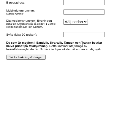
E-postadress:
Mobiltelefonnummer:
Svenskt nummer
Ditt medlemsnummer i föreningen
Det är det numret som står på din dörr, 1-3 siffror.
och det framgår även i din avgiftsavi.
Syfte (Max 20 tecken):
Du som är medlem i Sandvik, Svartvik, Tangen och Tranan betalar
halva priset på totalsumman.
Detta kommer att framgå av
bekräftelsemejlet du får. Du får inte hyra lokalen åt annan än dig själv.