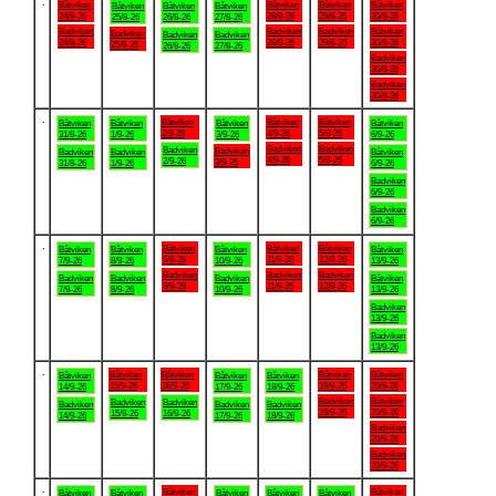
.
Båtviken
Båtviken
Båtviken
Båtviken
Båtviken
Båtviken
Båtviken
24/8-26
28/8-26
29/8-26
30/8-26
25/8-26
26/8-26
27/8-26
Badviken
Badviken
Badviken
Båtviken
Badviken
Badviken
Badviken
24/8-26
28/8-26
29/8-26
30/8-26
25/8-26
26/8-26
27/8-26
Badviken
30/8-26
Badviken
30/8-26
.
Båtviken
Båtviken
Båtviken
Båtviken
Båtviken
Båtviken
Båtviken
2/9-26
4/9-26
5/9-26
31/8-26
1/9-26
3/9-26
6/9-26
Badviken
Badviken
Badviken
Badviken
Badviken
Badviken
Båtviken
4/9-26
5/9-26
2/9-26
3/9-26
31/8-26
1/9-26
6/9-26
Badviken
6/9-26
Badviken
6/9-26
.
Båtviken
Båtviken
Båtviken
Båtviken
Båtviken
Båtviken
Båtviken
9/9-26
11/9-26
12/9-26
7/9-26
8/9-26
10/9-26
13/9-26
Badviken
Badviken
Badviken
Badviken
Badviken
Badviken
Båtviken
9/9-26
11/9-26
12/9-26
7/9-26
8/9-26
10/9-26
13/9-26
Badviken
13/9-26
Badviken
13/9-26
.
Båtviken
Båtviken
Båtviken
Båtviken
Båtviken
Båtviken
Båtviken
15/9-26
16/9-26
19/9-26
20/9-26
14/9-26
17/9-26
18/9-26
Badviken
Båtviken
Badviken
Badviken
Badviken
Badviken
Badviken
19/9-26
20/9-26
15/9-26
16/9-26
14/9-26
17/9-26
18/9-26
Badviken
20/9-26
Badviken
20/9-26
.
Båtviken
Båtviken
Båtviken
Båtviken
Båtviken
Båtviken
Båtviken