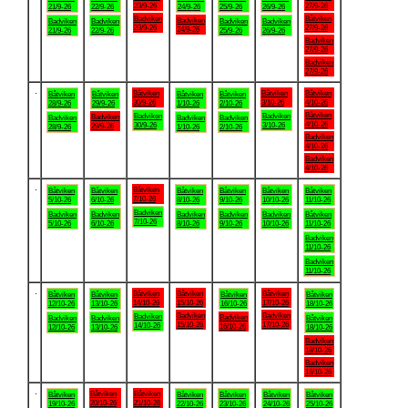
23/9-26
27/9-26
21/9-26
22/9-26
24/9-26
25/9-26
26/9-26
Badviken
Båtviken
Badviken
Badviken
Badviken
Badviken
Badviken
23/9-26
27/9-26
24/9-26
21/9-26
22/9-26
25/9-26
26/9-26
Badviken
27/9-26
Badviken
27/9-26
.
Båtviken
Båtviken
Båtviken
Båtviken
Båtviken
Båtviken
Båtviken
30/9-26
3/10-26
4/10-26
28/9-26
29/9-26
1/10-26
2/10-26
Båtviken
Badviken
Badviken
Badviken
Badviken
Badviken
Badviken
4/10-26
30/9-26
3/10-26
29/9-26
28/9-26
1/10-26
2/10-26
Badviken
4/10-26
Badviken
4/10-26
.
Båtviken
Båtviken
Båtviken
Båtviken
Båtviken
Båtviken
Båtviken
7/10-26
5/10-26
6/10-26
8/10-26
9/10-26
10/10-26
11/10-26
Badviken
Badviken
Badviken
Badviken
Badviken
Badviken
Båtviken
7/10-26
5/10-26
6/10-26
8/10-26
9/10-26
10/10-26
11/10-26
Badviken
11/10-26
Badviken
11/10-26
.
Båtviken
Båtviken
Båtviken
Båtviken
Båtviken
Båtviken
Båtviken
14/10-26
15/10-26
17/10-26
12/10-26
13/10-26
16/10-26
18/10-26
Badviken
Badviken
Badviken
Badviken
Badviken
Badviken
Båtviken
15/10-26
17/10-26
14/10-26
16/10-26
12/10-26
13/10-26
18/10-26
Badviken
18/10-26
Badviken
18/10-26
.
Båtviken
Båtviken
Båtviken
Båtviken
Båtviken
Båtviken
Båtviken
20/10-26
21/10-26
19/10-26
22/10-26
23/10-26
24/10-26
25/10-26