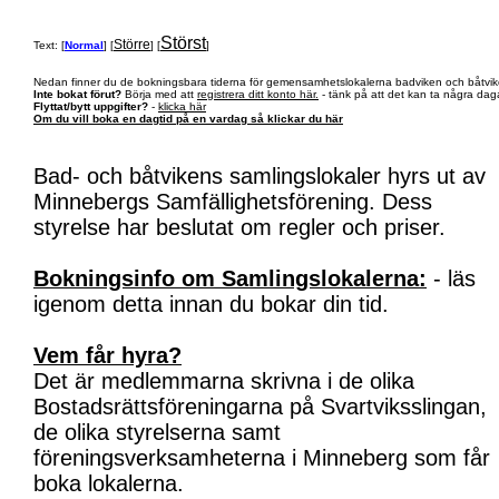
Störst
Större
Text: [
Normal
] [
] [
]
Nedan finner du de bokningsbara tiderna för gemensamhetslokalerna badviken och båtvik
Inte bokat förut?
Börja med att
registrera ditt konto här.
- tänk på att det kan ta några daga
Flyttat/bytt uppgifter?
-
klicka här
Om du vill boka en dagtid på en vardag så klickar du här
Bad- och båtvikens samlingslokaler hyrs ut av
Minnebergs Samfällighetsförening. Dess
styrelse har beslutat om regler och priser.
Bokningsinfo om Samlingslokalerna:
- läs
igenom detta innan du bokar din tid.
Vem får hyra?
Det är medlemmarna skrivna i de olika
Bostadsrättsföreningarna på Svartviksslingan,
de olika styrelserna samt
föreningsverksamheterna i Minneberg som får
boka lokalerna.