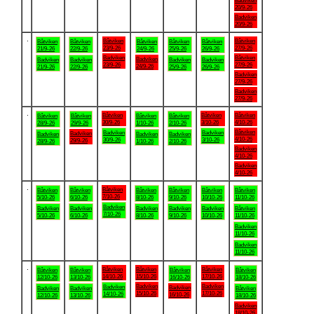
Badviken
20/9-26
Badviken
20/9-26
.
Båtviken
Båtviken
Båtviken
Båtviken
Båtviken
Båtviken
Båtviken
23/9-26
27/9-26
21/9-26
22/9-26
24/9-26
25/9-26
26/9-26
Badviken
Båtviken
Badviken
Badviken
Badviken
Badviken
Badviken
23/9-26
27/9-26
24/9-26
21/9-26
22/9-26
25/9-26
26/9-26
Badviken
27/9-26
Badviken
27/9-26
.
Båtviken
Båtviken
Båtviken
Båtviken
Båtviken
Båtviken
Båtviken
30/9-26
3/10-26
4/10-26
28/9-26
29/9-26
1/10-26
2/10-26
Båtviken
Badviken
Badviken
Badviken
Badviken
Badviken
Badviken
4/10-26
30/9-26
3/10-26
29/9-26
28/9-26
1/10-26
2/10-26
Badviken
4/10-26
Badviken
4/10-26
.
Båtviken
Båtviken
Båtviken
Båtviken
Båtviken
Båtviken
Båtviken
7/10-26
5/10-26
6/10-26
8/10-26
9/10-26
10/10-26
11/10-26
Badviken
Badviken
Badviken
Badviken
Badviken
Badviken
Båtviken
7/10-26
5/10-26
6/10-26
8/10-26
9/10-26
10/10-26
11/10-26
Badviken
11/10-26
Badviken
11/10-26
.
Båtviken
Båtviken
Båtviken
Båtviken
Båtviken
Båtviken
Båtviken
14/10-26
15/10-26
17/10-26
12/10-26
13/10-26
16/10-26
18/10-26
Badviken
Badviken
Badviken
Badviken
Badviken
Badviken
Båtviken
15/10-26
17/10-26
14/10-26
16/10-26
12/10-26
13/10-26
18/10-26
Badviken
18/10-26