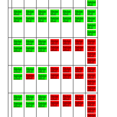
Badviken
2/5-27
.
Båtviken
Båtviken
Båtviken
Båtviken
Båtviken
Båtviken
Båtviken
3/5-27
4/5-27
5/5-27
6/5-27
7/5-27
8/5-27
9/5-27
Badviken
Badviken
Badviken
Badviken
Badviken
Badviken
Båtviken
3/5-27
4/5-27
5/5-27
6/5-27
7/5-27
8/5-27
9/5-27
Badviken
9/5-27
Badviken
9/5-27
.
Båtviken
Båtviken
Båtviken
Båtviken
Båtviken
Båtviken
Båtviken
13/5-27
14/5-27
15/5-27
16/5-27
10/5-27
11/5-27
12/5-27
Badviken
Badviken
Badviken
Båtviken
Badviken
Badviken
Badviken
13/5-27
14/5-27
15/5-27
16/5-27
10/5-27
11/5-27
12/5-27
Badviken
16/5-27
Badviken
16/5-27
.
Båtviken
Båtviken
Båtviken
Båtviken
Båtviken
Båtviken
Båtviken
20/5-27
21/5-27
22/5-27
23/5-27
17/5-27
18/5-27
19/5-27
Badviken
Badviken
Badviken
Båtviken
Badviken
Badviken
Badviken
20/5-27
21/5-27
22/5-27
23/5-27
18/5-27
17/5-27
19/5-27
Badviken
23/5-27
Badviken
23/5-27
.
Båtviken
Båtviken
Båtviken
Båtviken
Båtviken
Båtviken
Båtviken
27/5-27
28/5-27
29/5-27
30/5-27
24/5-27
25/5-27
26/5-27
Badviken
Badviken
Badviken
Båtviken
Badviken
Badviken
Badviken
27/5-27
28/5-27
29/5-27
30/5-27
24/5-27
25/5-27
26/5-27
Badviken
30/5-27
Badviken