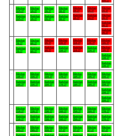
30/5-27
.
Båtviken
Båtviken
Båtviken
Båtviken
Båtviken
Båtviken
Båtviken
4/6-27
5/6-27
6/6-27
31/5-27
1/6-27
2/6-27
3/6-27
Badviken
Badviken
Båtviken
Badviken
Badviken
Badviken
Badviken
4/6-27
5/6-27
6/6-27
31/5-27
1/6-27
2/6-27
3/6-27
Badviken
6/6-27
Badviken
6/6-27
.
Båtviken
Båtviken
Båtviken
Båtviken
Båtviken
Båtviken
Båtviken
9/6-27
10/6-27
11/6-27
12/6-27
13/6-27
7/6-27
8/6-27
Badviken
Badviken
Båtviken
Badviken
Badviken
Badviken
Badviken
9/6-27
11/6-27
13/6-27
10/6-27
12/6-27
7/6-27
8/6-27
Badviken
13/6-27
Badviken
13/6-27
.
Båtviken
Båtviken
Båtviken
Båtviken
Båtviken
Båtviken
Båtviken
14/6-27
15/6-27
16/6-27
17/6-27
18/6-27
19/6-27
20/6-27
Badviken
Badviken
Badviken
Badviken
Badviken
Badviken
Båtviken
14/6-27
15/6-27
16/6-27
17/6-27
18/6-27
19/6-27
20/6-27
Badviken
20/6-27
Badviken
20/6-27
.
Båtviken
Båtviken
Båtviken
Båtviken
Båtviken
Båtviken
Båtviken
21/6-27
22/6-27
23/6-27
24/6-27
25/6-27
26/6-27
27/6-27
Badviken
Badviken
Badviken
Badviken
Badviken
Badviken
Badviken
21/6-27
22/6-27
23/6-27
24/6-27
25/6-27
26/6-27
27/6-27
.
Båtviken
Båtviken
Båtviken
Båtviken
Båtviken
Båtviken
Båtviken
28/6-27
29/6-27
30/6-27
1/7-27
2/7-27
3/7-27
4/7-27
Badviken
Badviken
Badviken
Badviken
Badviken
Badviken
Badviken