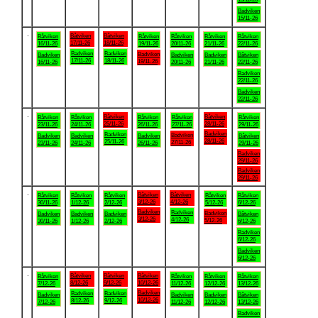
Badviken
15/11-26
.
Båtviken
Båtviken
Båtviken
Båtviken
Båtviken
Båtviken
Båtviken
17/11-26
18/11-26
16/11-26
19/11-26
20/11-26
21/11-26
22/11-26
Badviken
Badviken
Badviken
Badviken
Badviken
Badviken
Båtviken
17/11-26
18/11-26
19/11-26
16/11-26
20/11-26
21/11-26
22/11-26
Badviken
22/11-26
Badviken
22/11-26
.
Båtviken
Båtviken
Båtviken
Båtviken
Båtviken
Båtviken
Båtviken
25/11-26
28/11-26
23/11-26
24/11-26
26/11-26
27/11-26
29/11-26
Badviken
Badviken
Badviken
Badviken
Badviken
Badviken
Båtviken
28/11-26
25/11-26
27/11-26
23/11-26
24/11-26
26/11-26
29/11-26
Badviken
29/11-26
Badviken
29/11-26
.
Båtviken
Båtviken
Båtviken
Båtviken
Båtviken
Båtviken
Båtviken
3/12-26
4/12-26
30/11-26
1/12-26
2/12-26
5/12-26
6/12-26
Badviken
Badviken
Badviken
Badviken
Badviken
Badviken
Båtviken
3/12-26
4/12-26
5/12-26
30/11-26
1/12-26
2/12-26
6/12-26
Badviken
6/12-26
Badviken
6/12-26
.
Båtviken
Båtviken
Båtviken
Båtviken
Båtviken
Båtviken
Båtviken
8/12-26
9/12-26
10/12-26
7/12-26
11/12-26
12/12-26
13/12-26
Badviken
Badviken
Badviken
Badviken
Badviken
Badviken
Båtviken
10/12-26
8/12-26
9/12-26
7/12-26
11/12-26
12/12-26
13/12-26
Badviken