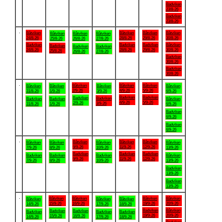
Badviken
23/8-26
Badviken
23/8-26
.
Båtviken
Båtviken
Båtviken
Båtviken
Båtviken
Båtviken
Båtviken
24/8-26
28/8-26
29/8-26
30/8-26
25/8-26
26/8-26
27/8-26
Badviken
Badviken
Badviken
Båtviken
Badviken
Badviken
Badviken
24/8-26
28/8-26
29/8-26
30/8-26
25/8-26
26/8-26
27/8-26
Badviken
30/8-26
Badviken
30/8-26
.
Båtviken
Båtviken
Båtviken
Båtviken
Båtviken
Båtviken
Båtviken
2/9-26
4/9-26
5/9-26
31/8-26
1/9-26
3/9-26
6/9-26
Badviken
Badviken
Badviken
Badviken
Badviken
Badviken
Båtviken
4/9-26
5/9-26
2/9-26
3/9-26
31/8-26
1/9-26
6/9-26
Badviken
6/9-26
Badviken
6/9-26
.
Båtviken
Båtviken
Båtviken
Båtviken
Båtviken
Båtviken
Båtviken
9/9-26
11/9-26
12/9-26
7/9-26
8/9-26
10/9-26
13/9-26
Badviken
Badviken
Badviken
Badviken
Badviken
Badviken
Båtviken
9/9-26
11/9-26
12/9-26
7/9-26
8/9-26
10/9-26
13/9-26
Badviken
13/9-26
Badviken
13/9-26
.
Båtviken
Båtviken
Båtviken
Båtviken
Båtviken
Båtviken
Båtviken
15/9-26
16/9-26
19/9-26
20/9-26
14/9-26
17/9-26
18/9-26
Badviken
Båtviken
Badviken
Badviken
Badviken
Badviken
Badviken
19/9-26
20/9-26
15/9-26
16/9-26
14/9-26
17/9-26
18/9-26