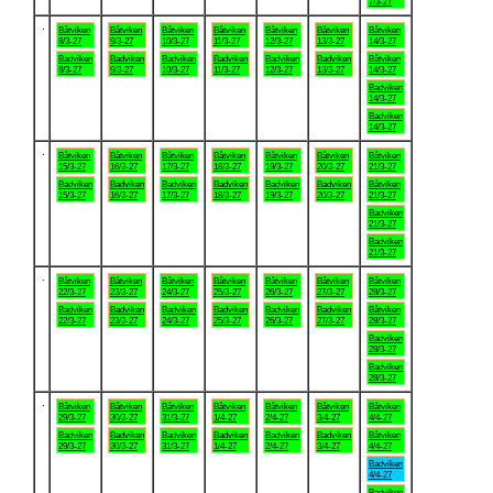
7/3-27
.
Båtviken
Båtviken
Båtviken
Båtviken
Båtviken
Båtviken
Båtviken
8/3-27
9/3-27
10/3-27
11/3-27
12/3-27
13/3-27
14/3-27
Badviken
Badviken
Badviken
Badviken
Badviken
Badviken
Båtviken
8/3-27
9/3-27
10/3-27
11/3-27
12/3-27
13/3-27
14/3-27
Badviken
14/3-27
Badviken
14/3-27
.
Båtviken
Båtviken
Båtviken
Båtviken
Båtviken
Båtviken
Båtviken
15/3-27
16/3-27
17/3-27
18/3-27
19/3-27
20/3-27
21/3-27
Badviken
Badviken
Badviken
Badviken
Badviken
Badviken
Båtviken
15/3-27
16/3-27
17/3-27
18/3-27
19/3-27
20/3-27
21/3-27
Badviken
21/3-27
Badviken
21/3-27
.
Båtviken
Båtviken
Båtviken
Båtviken
Båtviken
Båtviken
Båtviken
22/3-27
23/3-27
24/3-27
25/3-27
26/3-27
27/3-27
28/3-27
Badviken
Badviken
Badviken
Badviken
Badviken
Badviken
Båtviken
22/3-27
23/3-27
24/3-27
25/3-27
26/3-27
27/3-27
28/3-27
Badviken
28/3-27
Badviken
28/3-27
.
Båtviken
Båtviken
Båtviken
Båtviken
Båtviken
Båtviken
Båtviken
29/3-27
30/3-27
31/3-27
1/4-27
2/4-27
3/4-27
4/4-27
Badviken
Badviken
Badviken
Badviken
Badviken
Badviken
Båtviken
29/3-27
30/3-27
31/3-27
1/4-27
2/4-27
3/4-27
4/4-27
Badviken
4/4-27
Badviken