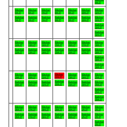
4/4-27
.
Båtviken
Båtviken
Båtviken
Båtviken
Båtviken
Båtviken
Båtviken
5/4-27
6/4-27
7/4-27
8/4-27
9/4-27
10/4-27
11/4-27
Badviken
Badviken
Badviken
Badviken
Badviken
Badviken
Båtviken
5/4-27
6/4-27
7/4-27
8/4-27
9/4-27
10/4-27
11/4-27
Badviken
11/4-27
Badviken
11/4-27
.
Båtviken
Båtviken
Båtviken
Båtviken
Båtviken
Båtviken
Båtviken
12/4-27
13/4-27
14/4-27
15/4-27
16/4-27
17/4-27
18/4-27
Badviken
Badviken
Badviken
Badviken
Badviken
Badviken
Båtviken
12/4-27
13/4-27
14/4-27
15/4-27
16/4-27
17/4-27
18/4-27
Badviken
18/4-27
Badviken
18/4-27
.
Båtviken
Båtviken
Båtviken
Båtviken
Båtviken
Båtviken
Båtviken
22/4-27
19/4-27
20/4-27
21/4-27
23/4-27
24/4-27
25/4-27
Badviken
Badviken
Badviken
Badviken
Badviken
Badviken
Båtviken
22/4-27
19/4-27
20/4-27
21/4-27
23/4-27
24/4-27
25/4-27
Badviken
25/4-27
Badviken
25/4-27
.
Båtviken
Båtviken
Båtviken
Båtviken
Båtviken
Båtviken
Båtviken
26/4-27
27/4-27
28/4-27
29/4-27
30/4-27
1/5-27
2/5-27
Badviken
Badviken
Badviken
Badviken
Badviken
Badviken
Båtviken
26/4-27
27/4-27
28/4-27
29/4-27
30/4-27
1/5-27
2/5-27
Badviken
2/5-27