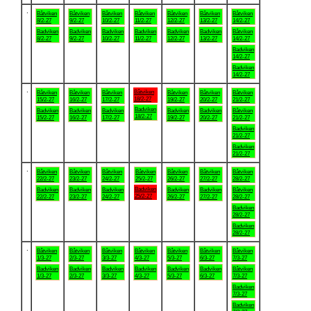
.
Båtviken
Båtviken
Båtviken
Båtviken
Båtviken
Båtviken
Båtviken
8/2-27
9/2-27
10/2-27
11/2-27
12/2-27
13/2-27
14/2-27
Badviken
Badviken
Badviken
Badviken
Badviken
Badviken
Båtviken
8/2-27
9/2-27
10/2-27
11/2-27
12/2-27
13/2-27
14/2-27
Badviken
14/2-27
Badviken
14/2-27
.
Båtviken
Båtviken
Båtviken
Båtviken
Båtviken
Båtviken
Båtviken
18/2-27
15/2-27
16/2-27
17/2-27
19/2-27
20/2-27
21/2-27
Badviken
Badviken
Badviken
Badviken
Badviken
Badviken
Båtviken
18/2-27
15/2-27
16/2-27
17/2-27
19/2-27
20/2-27
21/2-27
Badviken
21/2-27
Badviken
21/2-27
.
Båtviken
Båtviken
Båtviken
Båtviken
Båtviken
Båtviken
Båtviken
22/2-27
23/2-27
24/2-27
25/2-27
26/2-27
27/2-27
28/2-27
Badviken
Badviken
Badviken
Badviken
Badviken
Badviken
Båtviken
25/2-27
22/2-27
23/2-27
24/2-27
26/2-27
27/2-27
28/2-27
Badviken
28/2-27
Badviken
28/2-27
.
Båtviken
Båtviken
Båtviken
Båtviken
Båtviken
Båtviken
Båtviken
1/3-27
2/3-27
3/3-27
4/3-27
5/3-27
6/3-27
7/3-27
Badviken
Badviken
Badviken
Badviken
Badviken
Badviken
Båtviken
1/3-27
2/3-27
3/3-27
4/3-27
5/3-27
6/3-27
7/3-27
Badviken
7/3-27
Badviken