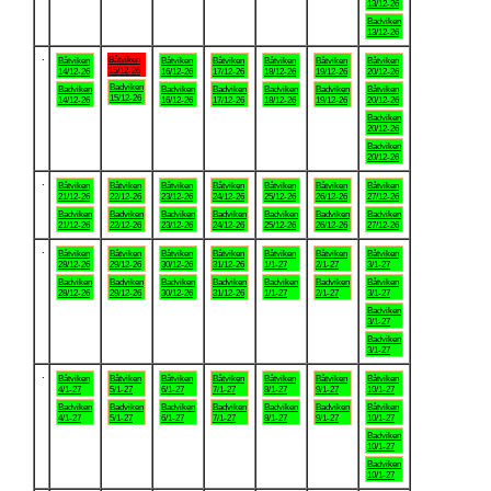
13/12-26
Badviken
13/12-26
.
Båtviken
Båtviken
Båtviken
Båtviken
Båtviken
Båtviken
Båtviken
15/12-26
14/12-26
16/12-26
17/12-26
18/12-26
19/12-26
20/12-26
Badviken
Badviken
Badviken
Badviken
Badviken
Badviken
Båtviken
15/12-26
14/12-26
16/12-26
17/12-26
18/12-26
19/12-26
20/12-26
Badviken
20/12-26
Badviken
20/12-26
.
Båtviken
Båtviken
Båtviken
Båtviken
Båtviken
Båtviken
Båtviken
21/12-26
22/12-26
23/12-26
24/12-26
25/12-26
26/12-26
27/12-26
Badviken
Badviken
Badviken
Badviken
Badviken
Badviken
Badviken
21/12-26
22/12-26
23/12-26
24/12-26
25/12-26
26/12-26
27/12-26
.
Båtviken
Båtviken
Båtviken
Båtviken
Båtviken
Båtviken
Båtviken
28/12-26
29/12-26
30/12-26
31/12-26
1/1-27
2/1-27
3/1-27
Badviken
Badviken
Badviken
Badviken
Badviken
Badviken
Båtviken
28/12-26
29/12-26
30/12-26
31/12-26
1/1-27
2/1-27
3/1-27
Badviken
3/1-27
Badviken
3/1-27
.
Båtviken
Båtviken
Båtviken
Båtviken
Båtviken
Båtviken
Båtviken
4/1-27
5/1-27
6/1-27
7/1-27
8/1-27
9/1-27
10/1-27
Badviken
Badviken
Badviken
Badviken
Badviken
Badviken
Båtviken
4/1-27
5/1-27
6/1-27
7/1-27
8/1-27
9/1-27
10/1-27
Badviken
10/1-27
Badviken
10/1-27