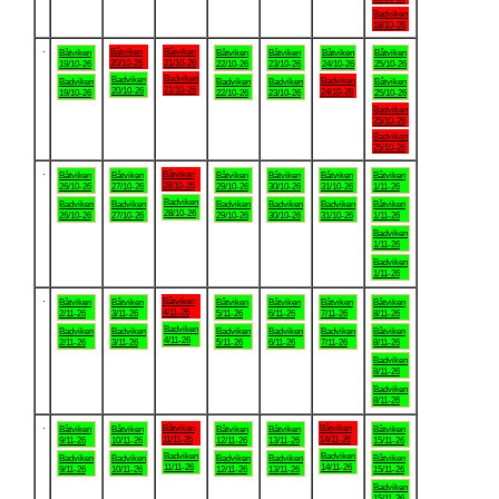
Badviken
18/10-26
.
Båtviken
Båtviken
Båtviken
Båtviken
Båtviken
Båtviken
Båtviken
20/10-26
21/10-26
19/10-26
22/10-26
23/10-26
24/10-26
25/10-26
Badviken
Badviken
Badviken
Badviken
Badviken
Badviken
Båtviken
21/10-26
20/10-26
24/10-26
19/10-26
22/10-26
23/10-26
25/10-26
Badviken
25/10-26
Badviken
25/10-26
.
Båtviken
Båtviken
Båtviken
Båtviken
Båtviken
Båtviken
Båtviken
28/10-26
26/10-26
27/10-26
29/10-26
30/10-26
31/10-26
1/11-26
Badviken
Badviken
Badviken
Badviken
Badviken
Badviken
Båtviken
28/10-26
26/10-26
27/10-26
29/10-26
30/10-26
31/10-26
1/11-26
Badviken
1/11-26
Badviken
1/11-26
.
Båtviken
Båtviken
Båtviken
Båtviken
Båtviken
Båtviken
Båtviken
4/11-26
2/11-26
3/11-26
5/11-26
6/11-26
7/11-26
8/11-26
Badviken
Badviken
Badviken
Badviken
Badviken
Badviken
Båtviken
4/11-26
2/11-26
3/11-26
5/11-26
6/11-26
7/11-26
8/11-26
Badviken
8/11-26
Badviken
8/11-26
.
Båtviken
Båtviken
Båtviken
Båtviken
Båtviken
Båtviken
Båtviken
11/11-26
14/11-26
9/11-26
10/11-26
12/11-26
13/11-26
15/11-26
Badviken
Badviken
Badviken
Badviken
Badviken
Badviken
Båtviken
11/11-26
14/11-26
9/11-26
10/11-26
12/11-26
13/11-26
15/11-26
Badviken
15/11-26