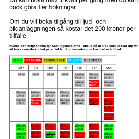
Du kan boka max 1 kväll per gång men du kan
dock göra fler bokningar.
Om du vill boka tillgång till ljud- och
bildanläggningen så kostar det 200 kronor per
tillfälle.
Kvälls- och helgschema för Samlingslokalerna - klicka på den tid som passar dig för
att boka - när du klickat på en tid får du information om kostnad och tillval.
LEDIG
UPPTAGEN
RESERVERAD
VALD TID
EJ BOKBAR
Mån
Tis
Ons
Tor
Fre
Lör
Sön
.
3/8-26
4/8-26
5/8-26
6/8-26
Båtviken
Båtviken
Båtviken
7/8-26
8/8-26
9/8-26
Badviken
Badviken
Badviken
7/8-26
8/8-26
9/8-26
.
Båtviken
Båtviken
Båtviken
Båtviken
Båtviken
Båtviken
Båtviken
10/8-26
11/8-26
12/8-26
13/8-26
14/8-26
15/8-26
16/8-26
Badviken
Badviken
Badviken
Badviken
Badviken
Badviken
Båtviken
10/8-26
11/8-26
12/8-26
13/8-26
14/8-26
15/8-26
16/8-26
Badviken
16/8-26
Badviken
16/8-26
.
Båtviken
Båtviken
Båtviken
Båtviken
Båtviken
Båtviken
Båtviken
18/8-26
19/8-26
20/8-26
22/8-26
17/8-26
21/8-26
23/8-26
Badviken
Badviken
Badviken
Badviken
Badviken
Badviken
Båtviken
18/8-26
20/8-26
22/8-26
19/8-26
21/8-26
17/8-26
23/8-26