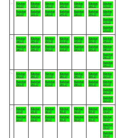
.
Båtviken
Båtviken
Båtviken
Båtviken
Båtviken
Båtviken
Båtviken
11/1-27
12/1-27
13/1-27
14/1-27
15/1-27
16/1-27
17/1-27
Badviken
Badviken
Badviken
Badviken
Badviken
Badviken
Båtviken
11/1-27
12/1-27
13/1-27
14/1-27
15/1-27
16/1-27
17/1-27
Badviken
17/1-27
Badviken
17/1-27
.
Båtviken
Båtviken
Båtviken
Båtviken
Båtviken
Båtviken
Båtviken
18/1-27
19/1-27
20/1-27
21/1-27
22/1-27
23/1-27
24/1-27
Badviken
Badviken
Badviken
Badviken
Badviken
Badviken
Båtviken
18/1-27
19/1-27
20/1-27
21/1-27
22/1-27
23/1-27
24/1-27
Badviken
24/1-27
Badviken
24/1-27
.
Båtviken
Båtviken
Båtviken
Båtviken
Båtviken
Båtviken
Båtviken
25/1-27
26/1-27
27/1-27
28/1-27
29/1-27
30/1-27
31/1-27
Badviken
Badviken
Badviken
Badviken
Badviken
Badviken
Båtviken
25/1-27
26/1-27
27/1-27
28/1-27
29/1-27
30/1-27
31/1-27
Badviken
31/1-27
Badviken
31/1-27
.
Båtviken
Båtviken
Båtviken
Båtviken
Båtviken
Båtviken
Båtviken
1/2-27
2/2-27
3/2-27
4/2-27
5/2-27
6/2-27
7/2-27
Badviken
Badviken
Badviken
Badviken
Badviken
Badviken
Båtviken
1/2-27
2/2-27
3/2-27
4/2-27
5/2-27
6/2-27
7/2-27
Badviken
7/2-27
Badviken
7/2-27