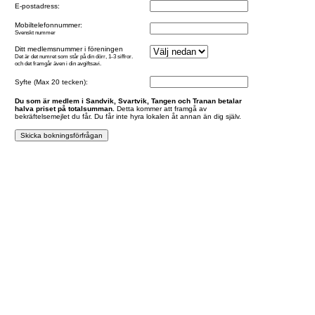
E-postadress:
Mobiltelefonnummer:
Svenskt nummer
Ditt medlemsnummer i föreningen
Det är det numret som står på din dörr, 1-3 siffror.
och det framgår även i din avgiftsavi.
Syfte (Max 20 tecken):
Du som är medlem i Sandvik, Svartvik, Tangen och Tranan betalar
halva priset på totalsumman.
Detta kommer att framgå av
bekräftelsemejlet du får. Du får inte hyra lokalen åt annan än dig själv.