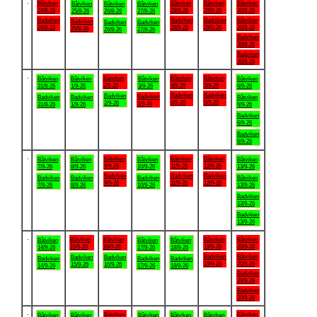
.
Båtviken
Båtviken
Båtviken
Båtviken
Båtviken
Båtviken
Båtviken
24/8-26
28/8-26
29/8-26
30/8-26
25/8-26
26/8-26
27/8-26
Badviken
Badviken
Badviken
Båtviken
Badviken
Badviken
Badviken
24/8-26
28/8-26
29/8-26
30/8-26
25/8-26
26/8-26
27/8-26
Badviken
30/8-26
Badviken
30/8-26
.
Båtviken
Båtviken
Båtviken
Båtviken
Båtviken
Båtviken
Båtviken
2/9-26
4/9-26
5/9-26
31/8-26
1/9-26
3/9-26
6/9-26
Badviken
Badviken
Badviken
Badviken
Badviken
Badviken
Båtviken
4/9-26
5/9-26
2/9-26
3/9-26
31/8-26
1/9-26
6/9-26
Badviken
6/9-26
Badviken
6/9-26
.
Båtviken
Båtviken
Båtviken
Båtviken
Båtviken
Båtviken
Båtviken
9/9-26
11/9-26
12/9-26
7/9-26
8/9-26
10/9-26
13/9-26
Badviken
Badviken
Badviken
Badviken
Badviken
Badviken
Båtviken
9/9-26
11/9-26
12/9-26
7/9-26
8/9-26
10/9-26
13/9-26
Badviken
13/9-26
Badviken
13/9-26
.
Båtviken
Båtviken
Båtviken
Båtviken
Båtviken
Båtviken
Båtviken
15/9-26
16/9-26
19/9-26
20/9-26
14/9-26
17/9-26
18/9-26
Badviken
Båtviken
Badviken
Badviken
Badviken
Badviken
Badviken
19/9-26
20/9-26
15/9-26
16/9-26
14/9-26
17/9-26
18/9-26
Badviken
20/9-26
Badviken
20/9-26
.
Båtviken
Båtviken
Båtviken
Båtviken
Båtviken
Båtviken
Båtviken