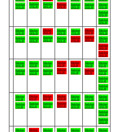
Badviken
Badviken
Badviken
Badviken
Badviken
Badviken
Båtviken
17/11-26
18/11-26
19/11-26
16/11-26
20/11-26
21/11-26
22/11-26
Badviken
22/11-26
Badviken
22/11-26
.
Båtviken
Båtviken
Båtviken
Båtviken
Båtviken
Båtviken
Båtviken
25/11-26
28/11-26
23/11-26
24/11-26
26/11-26
27/11-26
29/11-26
Badviken
Badviken
Badviken
Badviken
Badviken
Badviken
Båtviken
28/11-26
25/11-26
27/11-26
23/11-26
24/11-26
26/11-26
29/11-26
Badviken
29/11-26
Badviken
29/11-26
.
Båtviken
Båtviken
Båtviken
Båtviken
Båtviken
Båtviken
Båtviken
3/12-26
4/12-26
30/11-26
1/12-26
2/12-26
5/12-26
6/12-26
Badviken
Badviken
Badviken
Badviken
Badviken
Badviken
Båtviken
3/12-26
4/12-26
5/12-26
30/11-26
1/12-26
2/12-26
6/12-26
Badviken
6/12-26
Badviken
6/12-26
.
Båtviken
Båtviken
Båtviken
Båtviken
Båtviken
Båtviken
Båtviken
8/12-26
9/12-26
10/12-26
7/12-26
11/12-26
12/12-26
13/12-26
Badviken
Badviken
Badviken
Badviken
Badviken
Badviken
Båtviken
10/12-26
8/12-26
9/12-26
7/12-26
11/12-26
12/12-26
13/12-26
Badviken
13/12-26
Badviken
13/12-26
.
Båtviken
Båtviken
Båtviken
Båtviken
Båtviken
Båtviken
Båtviken