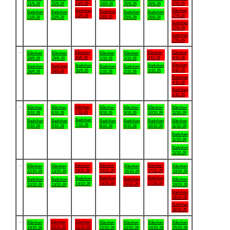
23/9-26
27/9-26
21/9-26
22/9-26
24/9-26
25/9-26
26/9-26
Badviken
Båtviken
Badviken
Badviken
Badviken
Badviken
Badviken
23/9-26
27/9-26
24/9-26
21/9-26
22/9-26
25/9-26
26/9-26
Badviken
27/9-26
Badviken
27/9-26
.
Båtviken
Båtviken
Båtviken
Båtviken
Båtviken
Båtviken
Båtviken
30/9-26
3/10-26
4/10-26
28/9-26
29/9-26
1/10-26
2/10-26
Båtviken
Badviken
Badviken
Badviken
Badviken
Badviken
Badviken
4/10-26
30/9-26
3/10-26
29/9-26
28/9-26
1/10-26
2/10-26
Badviken
4/10-26
Badviken
4/10-26
.
Båtviken
Båtviken
Båtviken
Båtviken
Båtviken
Båtviken
Båtviken
7/10-26
5/10-26
6/10-26
8/10-26
9/10-26
10/10-26
11/10-26
Badviken
Badviken
Badviken
Badviken
Badviken
Badviken
Båtviken
7/10-26
5/10-26
6/10-26
8/10-26
9/10-26
10/10-26
11/10-26
Badviken
11/10-26
Badviken
11/10-26
.
Båtviken
Båtviken
Båtviken
Båtviken
Båtviken
Båtviken
Båtviken
14/10-26
15/10-26
17/10-26
12/10-26
13/10-26
16/10-26
18/10-26
Badviken
Badviken
Badviken
Badviken
Badviken
Badviken
Båtviken
15/10-26
17/10-26
14/10-26
16/10-26
12/10-26
13/10-26
18/10-26
Badviken
18/10-26
Badviken
18/10-26
.
Båtviken
Båtviken
Båtviken
Båtviken
Båtviken
Båtviken
Båtviken
20/10-26
21/10-26
19/10-26
22/10-26
23/10-26
24/10-26
25/10-26