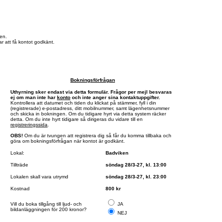
en.
r att få kontot godkänt.
Bokningsförfrågan
Uthyrning sker endast via detta formulär. Frågor per mejl besvaras
ej om man inte har
konto
och inte anger sina kontaktuppgifter.
Kontrollera att datumet och tiden du klickat på stämmer, fyll i din
(registrerade) e-postadress, ditt mobilnummer, samt lägenhetsnummer
och skicka in bokningen. Om du tidigare hyrt via detta system räcker
detta. Om du inte hyrt tidigare så dirigeras du vidare till en
registreringssida
.
OBS!
Om du är tvungen att registrera dig så får du komma tillbaka och
göra om bokningsförfrågan när kontot är godkänt.
Lokal:
Badviken
Tillträde
söndag 28/3-27, kl. 13:00
Lokalen skall vara utrymd
söndag 28/3-27, kl. 23:00
Kostnad
800 kr
Vill du boka tillgång till ljud- och
JA
bildanläggningen för 200 kronor?
NEJ