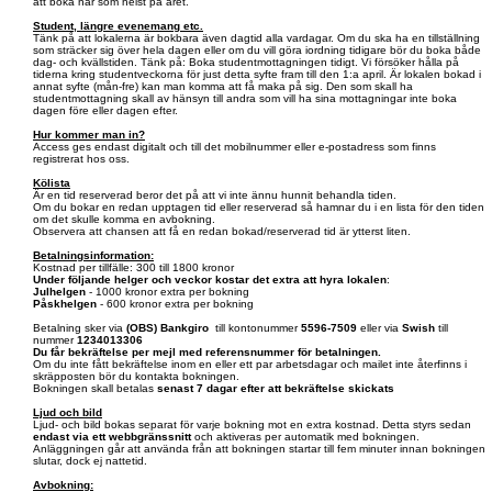
att boka när som helst på året.
Student, längre evenemang etc.
Tänk på att lokalerna är bokbara även dagtid alla vardagar. Om du ska ha en tillställning
som sträcker sig över hela dagen eller om du vill göra iordning tidigare bör du boka både
dag- och kvällstiden. Tänk på: Boka studentmottagningen tidigt. Vi försöker hålla på
tiderna kring studentveckorna för just detta syfte fram till den 1:a april. Är lokalen bokad i
annat syfte (mån-fre) kan man komma att få maka på sig. Den som skall ha
studentmottagning skall av hänsyn till andra som vill ha sina mottagningar inte boka
dagen före eller dagen efter.
Hur kommer man in?
Access ges endast digitalt och till det mobilnummer eller e-postadress som finns
registrerat hos oss.
Kölista
Är en tid reserverad beror det på att vi inte ännu hunnit behandla tiden.
Om du bokar en redan upptagen tid eller reserverad så hamnar du i en lista för den tiden
om det skulle komma en avbokning.
Observera att chansen att få en redan bokad/reserverad tid är ytterst liten.
Betalningsinformation:
Kostnad per tillfälle: 300 till 1800 kronor
Under följande helger och veckor kostar det extra att hyra lokalen
:
Julhelgen
- 1000 kronor extra per bokning
Påskhelgen
- 600 kronor extra per bokning
Betalning sker via
(OBS)
Bankgiro
till kontonummer
5596-7509
eller via
Swish
till
nummer
1234013306
Du får bekräftelse per mejl med referensnummer för betalningen.
Om du inte fått bekräftelse inom en eller ett par arbetsdagar och mailet inte återfinns i
skräpposten bör du kontakta bokningen.
Bokningen skall betalas
senast 7 dagar efter att bekräftelse skickats
Ljud och bild
Ljud- och bild bokas separat för varje bokning mot en extra kostnad. Detta styrs sedan
endast via ett webbgränssnitt
och aktiveras per automatik med bokningen.
Anläggningen går att använda från att bokningen startar till fem minuter innan bokningen
slutar, dock ej nattetid.
Avbokning: