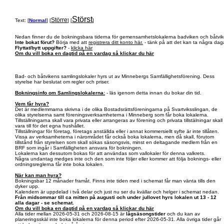
Störst
Större
Text: [
Normal
] [
] [
]
Nedan finner du de bokningsbara tiderna för gemensamhetslokalerna badviken och båtvik
Inte bokat förut?
Börja med att
registrera ditt konto här.
- tänk på att det kan ta några daga
Flyttat/bytt uppgifter?
-
klicka här
Om du vill boka en dagtid på en vardag så klickar du här
Bad- och båtvikens samlingslokaler hyrs ut av Minnebergs Samfällighetsförening. Dess
styrelse har beslutat om regler och priser.
Bokningsinfo om Samlingslokalerna:
- läs igenom detta innan du bokar din tid.
Vem får hyra?
Det är medlemmarna skrivna i de olika Bostadsrättsföreningarna på Svartviksslingan, de
olika styrelserna samt föreningsverksamheterna i Minneberg som får boka lokalerna.
Tillställningarna skall vara privata eller arrangeras av förening och privata tillstälningar skall
vara till för det egna hushållet.
Tillställningar för företag, företags anställda eller i annat kommersiellt syfte är inte tillåten.
Vissa av verksamheterna i närområdet får också boka lokalerna, men då skall, förutom
tillstånd från styrelsen som skall sökas säsongsvis, minst en deltagande medlem från en
BRF som ingår i Samfälligheten ansvara för bokningen.
Lokalerna kan dessutom bokas för att användas som vallokaler för denna valkrets.
Några undantag medges inte och den som inte följer eller kommer att följa boknings- eller
ordningsreglerna får inte boka lokalen.
När kan man hyra?
Bokningsbar 12 månader framåt. Finns inte tiden med i schemat får man vänta tills den
dyker upp.
Kalendern är uppdelad i två delar och just nu ser du kvällar och helger i schemat nedan.
Från midsommar till ca mitten på augusti och under jullovet hyrs lokalen ut 13 - 12
alla dagar - se schemat.
Om du vill boka en dagtid på en vardag så klickar du här
Alla tider mellan 2026-05-31 och 2026-08-15 är
lågsäsongstider
och du kan av
planeringsskäl inte boka lokalerna för denna period efter 2026-05-31. Alla övriga tider går