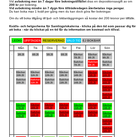
Vid
avbokning mer än 7 dagar före bokningstillfället
dras en depositionsavgift av om
200 kr
per bokning.
Vid avbokning mindre än 7 dygn före tillträdesdagen återbetalas inga pengar.
Du kan boka max 1 kväll per gång men du kan dock göra fler bokningar.
Om du vill boka tillgång till ljud- och bildanläggningen så kostar det 200 kronor per tillfälle.
Kvälls- och helgschema för Samlingslokalerna - klicka på den tid som passar dig för
att boka - när du klickat på en tid får du information om kostnad och tillval.
LEDIG
UPPTAGEN
RESERVERAD
VALD TID
EJ BOKBAR
Mån
Tis
Ons
Tor
Fre
Lör
Sön
.
3/8-26
4/8-26
5/8-26
6/8-26
Båtviken
Båtviken
Båtviken
7/8-26
8/8-26
9/8-26
Badviken
Badviken
Badviken
7/8-26
8/8-26
9/8-26
.
Båtviken
Båtviken
Båtviken
Båtviken
Båtviken
Båtviken
Båtviken
10/8-26
11/8-26
12/8-26
13/8-26
14/8-26
15/8-26
16/8-26
Badviken
Badviken
Badviken
Badviken
Badviken
Badviken
Båtviken
10/8-26
11/8-26
12/8-26
13/8-26
14/8-26
15/8-26
16/8-26
Badviken
16/8-26
Badviken
16/8-26
.
Båtviken
Båtviken
Båtviken
Båtviken
Båtviken
Båtviken
Båtviken
18/8-26
19/8-26
20/8-26
22/8-26
17/8-26
21/8-26
23/8-26
Badviken
Badviken
Badviken
Badviken
Badviken
Badviken
Båtviken
18/8-26
20/8-26
22/8-26
19/8-26
21/8-26
17/8-26
23/8-26
Badviken
23/8-26
Badviken
23/8-26