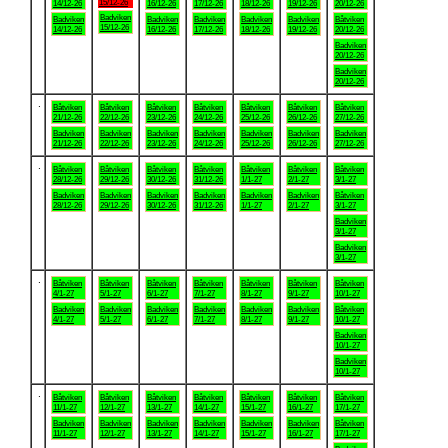
15/12-26
14/12-26
16/12-26
17/12-26
18/12-26
19/12-26
20/12-26
Badviken
Badviken
Badviken
Badviken
Badviken
Badviken
Båtviken
15/12-26
14/12-26
16/12-26
17/12-26
18/12-26
19/12-26
20/12-26
Badviken
20/12-26
Badviken
20/12-26
.
Båtviken
Båtviken
Båtviken
Båtviken
Båtviken
Båtviken
Båtviken
21/12-26
22/12-26
23/12-26
24/12-26
25/12-26
26/12-26
27/12-26
Badviken
Badviken
Badviken
Badviken
Badviken
Badviken
Badviken
21/12-26
22/12-26
23/12-26
24/12-26
25/12-26
26/12-26
27/12-26
.
Båtviken
Båtviken
Båtviken
Båtviken
Båtviken
Båtviken
Båtviken
28/12-26
29/12-26
30/12-26
31/12-26
1/1-27
2/1-27
3/1-27
Badviken
Badviken
Badviken
Badviken
Badviken
Badviken
Båtviken
28/12-26
29/12-26
30/12-26
31/12-26
1/1-27
2/1-27
3/1-27
Badviken
3/1-27
Badviken
3/1-27
.
Båtviken
Båtviken
Båtviken
Båtviken
Båtviken
Båtviken
Båtviken
4/1-27
5/1-27
6/1-27
7/1-27
8/1-27
9/1-27
10/1-27
Badviken
Badviken
Badviken
Badviken
Badviken
Badviken
Båtviken
4/1-27
5/1-27
6/1-27
7/1-27
8/1-27
9/1-27
10/1-27
Badviken
10/1-27
Badviken
10/1-27
.
Båtviken
Båtviken
Båtviken
Båtviken
Båtviken
Båtviken
Båtviken
11/1-27
12/1-27
13/1-27
14/1-27
15/1-27
16/1-27
17/1-27
Badviken
Badviken
Badviken
Badviken
Badviken
Badviken
Båtviken
11/1-27
12/1-27
13/1-27
14/1-27
15/1-27
16/1-27
17/1-27