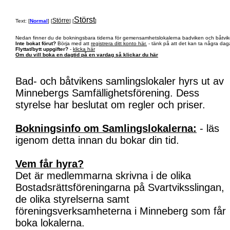
Störst
Större
Text: [
Normal
] [
] [
]
Nedan finner du de bokningsbara tiderna för gemensamhetslokalerna badviken och båtvik
Inte bokat förut?
Börja med att
registrera ditt konto här.
- tänk på att det kan ta några daga
Flyttat/bytt uppgifter?
-
klicka här
Om du vill boka en dagtid på en vardag så klickar du här
Bad- och båtvikens samlingslokaler hyrs ut av
Minnebergs Samfällighetsförening. Dess
styrelse har beslutat om regler och priser.
Bokningsinfo om Samlingslokalerna:
- läs
igenom detta innan du bokar din tid.
Vem får hyra?
Det är medlemmarna skrivna i de olika
Bostadsrättsföreningarna på Svartviksslingan,
de olika styrelserna samt
föreningsverksamheterna i Minneberg som får
boka lokalerna.