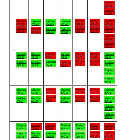
Badviken
23/8-26
Badviken
23/8-26
.
Båtviken
Båtviken
Båtviken
Båtviken
Båtviken
Båtviken
Båtviken
24/8-26
28/8-26
29/8-26
30/8-26
25/8-26
26/8-26
27/8-26
Badviken
Badviken
Badviken
Båtviken
Badviken
Badviken
Badviken
24/8-26
28/8-26
29/8-26
30/8-26
25/8-26
26/8-26
27/8-26
Badviken
30/8-26
Badviken
30/8-26
.
Båtviken
Båtviken
Båtviken
Båtviken
Båtviken
Båtviken
Båtviken
2/9-26
4/9-26
5/9-26
31/8-26
1/9-26
3/9-26
6/9-26
Badviken
Badviken
Badviken
Badviken
Badviken
Badviken
Båtviken
4/9-26
5/9-26
2/9-26
3/9-26
31/8-26
1/9-26
6/9-26
Badviken
6/9-26
Badviken
6/9-26
.
Båtviken
Båtviken
Båtviken
Båtviken
Båtviken
Båtviken
Båtviken
9/9-26
11/9-26
12/9-26
7/9-26
8/9-26
10/9-26
13/9-26
Badviken
Badviken
Badviken
Badviken
Badviken
Badviken
Båtviken
9/9-26
11/9-26
12/9-26
7/9-26
8/9-26
10/9-26
13/9-26
Badviken
13/9-26
Badviken
13/9-26
.
Båtviken
Båtviken
Båtviken
Båtviken
Båtviken
Båtviken
Båtviken
15/9-26
16/9-26
19/9-26
20/9-26
14/9-26
17/9-26
18/9-26
Badviken
Båtviken
Badviken
Badviken
Badviken
Badviken
Badviken
19/9-26
20/9-26
15/9-26
16/9-26
14/9-26
17/9-26
18/9-26