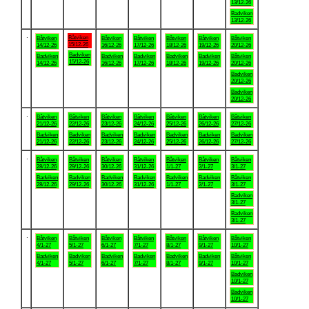
13/12-26
Badviken
13/12-26
.
Båtviken
Båtviken
Båtviken
Båtviken
Båtviken
Båtviken
Båtviken
15/12-26
14/12-26
16/12-26
17/12-26
18/12-26
19/12-26
20/12-26
Badviken
Badviken
Badviken
Badviken
Badviken
Badviken
Båtviken
15/12-26
14/12-26
16/12-26
17/12-26
18/12-26
19/12-26
20/12-26
Badviken
20/12-26
Badviken
20/12-26
.
Båtviken
Båtviken
Båtviken
Båtviken
Båtviken
Båtviken
Båtviken
21/12-26
22/12-26
23/12-26
24/12-26
25/12-26
26/12-26
27/12-26
Badviken
Badviken
Badviken
Badviken
Badviken
Badviken
Badviken
21/12-26
22/12-26
23/12-26
24/12-26
25/12-26
26/12-26
27/12-26
.
Båtviken
Båtviken
Båtviken
Båtviken
Båtviken
Båtviken
Båtviken
28/12-26
29/12-26
30/12-26
31/12-26
1/1-27
2/1-27
3/1-27
Badviken
Badviken
Badviken
Badviken
Badviken
Badviken
Båtviken
28/12-26
29/12-26
30/12-26
31/12-26
1/1-27
2/1-27
3/1-27
Badviken
3/1-27
Badviken
3/1-27
.
Båtviken
Båtviken
Båtviken
Båtviken
Båtviken
Båtviken
Båtviken
4/1-27
5/1-27
6/1-27
7/1-27
8/1-27
9/1-27
10/1-27
Badviken
Badviken
Badviken
Badviken
Badviken
Badviken
Båtviken
4/1-27
5/1-27
6/1-27
7/1-27
8/1-27
9/1-27
10/1-27
Badviken
10/1-27
Badviken
10/1-27