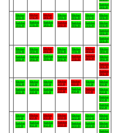
Badviken
15/11-26
.
Båtviken
Båtviken
Båtviken
Båtviken
Båtviken
Båtviken
Båtviken
17/11-26
18/11-26
16/11-26
19/11-26
20/11-26
21/11-26
22/11-26
Badviken
Badviken
Badviken
Badviken
Badviken
Badviken
Båtviken
17/11-26
18/11-26
19/11-26
16/11-26
20/11-26
21/11-26
22/11-26
Badviken
22/11-26
Badviken
22/11-26
.
Båtviken
Båtviken
Båtviken
Båtviken
Båtviken
Båtviken
Båtviken
25/11-26
28/11-26
23/11-26
24/11-26
26/11-26
27/11-26
29/11-26
Badviken
Badviken
Badviken
Badviken
Badviken
Badviken
Båtviken
28/11-26
25/11-26
27/11-26
23/11-26
24/11-26
26/11-26
29/11-26
Badviken
29/11-26
Badviken
29/11-26
.
Båtviken
Båtviken
Båtviken
Båtviken
Båtviken
Båtviken
Båtviken
3/12-26
4/12-26
30/11-26
1/12-26
2/12-26
5/12-26
6/12-26
Badviken
Badviken
Badviken
Badviken
Badviken
Badviken
Båtviken
3/12-26
4/12-26
5/12-26
30/11-26
1/12-26
2/12-26
6/12-26
Badviken
6/12-26
Badviken
6/12-26
.
Båtviken
Båtviken
Båtviken
Båtviken
Båtviken
Båtviken
Båtviken
8/12-26
9/12-26
10/12-26
7/12-26
11/12-26
12/12-26
13/12-26
Badviken
Badviken
Badviken
Badviken
Badviken
Badviken
Båtviken
10/12-26
8/12-26
9/12-26
7/12-26
11/12-26
12/12-26
13/12-26
Badviken