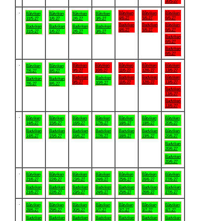
30/5-27
.
Båtviken
Båtviken
Båtviken
Båtviken
Båtviken
Båtviken
Båtviken
4/6-27
5/6-27
6/6-27
31/5-27
1/6-27
2/6-27
3/6-27
Badviken
Badviken
Båtviken
Badviken
Badviken
Badviken
Badviken
4/6-27
5/6-27
6/6-27
31/5-27
1/6-27
2/6-27
3/6-27
Badviken
6/6-27
Badviken
6/6-27
.
Båtviken
Båtviken
Båtviken
Båtviken
Båtviken
Båtviken
Båtviken
9/6-27
10/6-27
11/6-27
12/6-27
13/6-27
7/6-27
8/6-27
Badviken
Badviken
Badviken
Båtviken
Badviken
Badviken
Badviken
9/6-27
11/6-27
12/6-27
13/6-27
10/6-27
7/6-27
8/6-27
Badviken
13/6-27
Badviken
13/6-27
.
Båtviken
Båtviken
Båtviken
Båtviken
Båtviken
Båtviken
Båtviken
14/6-27
15/6-27
16/6-27
17/6-27
18/6-27
19/6-27
20/6-27
Badviken
Badviken
Badviken
Badviken
Badviken
Badviken
Båtviken
14/6-27
15/6-27
16/6-27
17/6-27
18/6-27
19/6-27
20/6-27
Badviken
20/6-27
Badviken
20/6-27
.
Båtviken
Båtviken
Båtviken
Båtviken
Båtviken
Båtviken
Båtviken
21/6-27
22/6-27
23/6-27
24/6-27
25/6-27
26/6-27
27/6-27
Badviken
Badviken
Badviken
Badviken
Badviken
Badviken
Badviken
21/6-27
22/6-27
23/6-27
24/6-27
25/6-27
26/6-27
27/6-27
.
Båtviken
Båtviken
Båtviken
Båtviken
Båtviken
Båtviken
Båtviken
28/6-27
29/6-27
30/6-27
1/7-27
2/7-27
3/7-27
4/7-27
Badviken
Badviken
Badviken
Badviken
Badviken
Badviken
Badviken