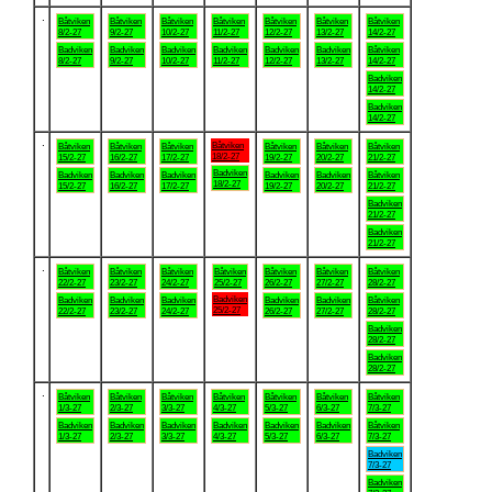
.
Båtviken
Båtviken
Båtviken
Båtviken
Båtviken
Båtviken
Båtviken
8/2-27
9/2-27
10/2-27
11/2-27
12/2-27
13/2-27
14/2-27
Badviken
Badviken
Badviken
Badviken
Badviken
Badviken
Båtviken
8/2-27
9/2-27
10/2-27
11/2-27
12/2-27
13/2-27
14/2-27
Badviken
14/2-27
Badviken
14/2-27
.
Båtviken
Båtviken
Båtviken
Båtviken
Båtviken
Båtviken
Båtviken
18/2-27
15/2-27
16/2-27
17/2-27
19/2-27
20/2-27
21/2-27
Badviken
Badviken
Badviken
Badviken
Badviken
Badviken
Båtviken
18/2-27
15/2-27
16/2-27
17/2-27
19/2-27
20/2-27
21/2-27
Badviken
21/2-27
Badviken
21/2-27
.
Båtviken
Båtviken
Båtviken
Båtviken
Båtviken
Båtviken
Båtviken
22/2-27
23/2-27
24/2-27
25/2-27
26/2-27
27/2-27
28/2-27
Badviken
Badviken
Badviken
Badviken
Badviken
Badviken
Båtviken
25/2-27
22/2-27
23/2-27
24/2-27
26/2-27
27/2-27
28/2-27
Badviken
28/2-27
Badviken
28/2-27
.
Båtviken
Båtviken
Båtviken
Båtviken
Båtviken
Båtviken
Båtviken
1/3-27
2/3-27
3/3-27
4/3-27
5/3-27
6/3-27
7/3-27
Badviken
Badviken
Badviken
Badviken
Badviken
Badviken
Båtviken
1/3-27
2/3-27
3/3-27
4/3-27
5/3-27
6/3-27
7/3-27
Badviken
7/3-27
Badviken