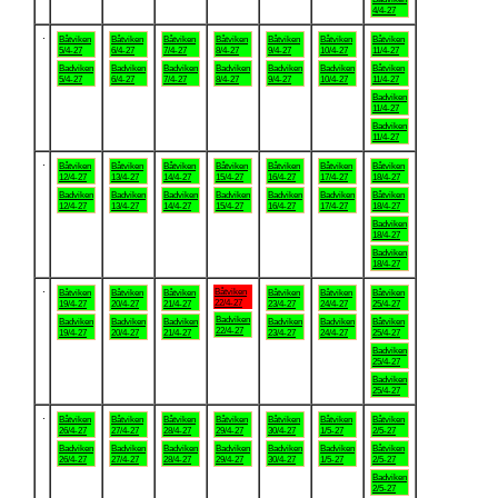
4/4-27
.
Båtviken
Båtviken
Båtviken
Båtviken
Båtviken
Båtviken
Båtviken
5/4-27
6/4-27
7/4-27
8/4-27
9/4-27
10/4-27
11/4-27
Badviken
Badviken
Badviken
Badviken
Badviken
Badviken
Båtviken
5/4-27
6/4-27
7/4-27
8/4-27
9/4-27
10/4-27
11/4-27
Badviken
11/4-27
Badviken
11/4-27
.
Båtviken
Båtviken
Båtviken
Båtviken
Båtviken
Båtviken
Båtviken
12/4-27
13/4-27
14/4-27
15/4-27
16/4-27
17/4-27
18/4-27
Badviken
Badviken
Badviken
Badviken
Badviken
Badviken
Båtviken
12/4-27
13/4-27
14/4-27
15/4-27
16/4-27
17/4-27
18/4-27
Badviken
18/4-27
Badviken
18/4-27
.
Båtviken
Båtviken
Båtviken
Båtviken
Båtviken
Båtviken
Båtviken
22/4-27
19/4-27
20/4-27
21/4-27
23/4-27
24/4-27
25/4-27
Badviken
Badviken
Badviken
Badviken
Badviken
Badviken
Båtviken
22/4-27
19/4-27
20/4-27
21/4-27
23/4-27
24/4-27
25/4-27
Badviken
25/4-27
Badviken
25/4-27
.
Båtviken
Båtviken
Båtviken
Båtviken
Båtviken
Båtviken
Båtviken
26/4-27
27/4-27
28/4-27
29/4-27
30/4-27
1/5-27
2/5-27
Badviken
Badviken
Badviken
Badviken
Badviken
Badviken
Båtviken
26/4-27
27/4-27
28/4-27
29/4-27
30/4-27
1/5-27
2/5-27
Badviken
2/5-27