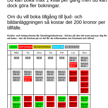
Du kan boka max 1 kväll per gång men du kan
dock göra fler bokningar.
Om du vill boka tillgång till ljud- och
bildanläggningen så kostar det 200 kronor per
tillfälle.
Kvälls- och helgschema för Samlingslokalerna - klicka på den tid som passar dig för
att boka - när du klickat på en tid får du information om kostnad och tillval.
LEDIG
UPPTAGEN
RESERVERAD
VALD TID
EJ BOKBAR
Mån
Tis
Ons
Tor
Fre
Lör
Sön
.
3/8-26
4/8-26
5/8-26
6/8-26
7/8-26
Båtviken
Båtviken
8/8-26
9/8-26
Badviken
Badviken
8/8-26
9/8-26
.
Båtviken
Båtviken
Båtviken
Båtviken
Båtviken
Båtviken
Båtviken
10/8-26
11/8-26
12/8-26
13/8-26
14/8-26
15/8-26
16/8-26
Badviken
Badviken
Badviken
Badviken
Badviken
Badviken
Båtviken
10/8-26
11/8-26
12/8-26
13/8-26
14/8-26
15/8-26
16/8-26
Badviken
16/8-26
Badviken
16/8-26
.
Båtviken
Båtviken
Båtviken
Båtviken
Båtviken
Båtviken
Båtviken
18/8-26
19/8-26
20/8-26
22/8-26
17/8-26
21/8-26
23/8-26
Badviken
Badviken
Badviken
Badviken
Badviken
Badviken
Båtviken
18/8-26
20/8-26
22/8-26
19/8-26
21/8-26
17/8-26
23/8-26