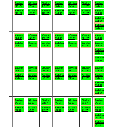
.
Båtviken
Båtviken
Båtviken
Båtviken
Båtviken
Båtviken
Båtviken
11/1-27
12/1-27
13/1-27
14/1-27
15/1-27
16/1-27
17/1-27
Badviken
Badviken
Badviken
Badviken
Badviken
Badviken
Båtviken
11/1-27
12/1-27
13/1-27
14/1-27
15/1-27
16/1-27
17/1-27
Badviken
17/1-27
Badviken
17/1-27
.
Båtviken
Båtviken
Båtviken
Båtviken
Båtviken
Båtviken
Båtviken
18/1-27
19/1-27
20/1-27
21/1-27
22/1-27
23/1-27
24/1-27
Badviken
Badviken
Badviken
Badviken
Badviken
Badviken
Båtviken
18/1-27
19/1-27
20/1-27
21/1-27
22/1-27
23/1-27
24/1-27
Badviken
24/1-27
Badviken
24/1-27
.
Båtviken
Båtviken
Båtviken
Båtviken
Båtviken
Båtviken
Båtviken
25/1-27
26/1-27
27/1-27
28/1-27
29/1-27
30/1-27
31/1-27
Badviken
Badviken
Badviken
Badviken
Badviken
Badviken
Båtviken
25/1-27
26/1-27
27/1-27
28/1-27
29/1-27
30/1-27
31/1-27
Badviken
31/1-27
Badviken
31/1-27
.
Båtviken
Båtviken
Båtviken
Båtviken
Båtviken
Båtviken
Båtviken
1/2-27
2/2-27
3/2-27
4/2-27
5/2-27
6/2-27
7/2-27
Badviken
Badviken
Badviken
Badviken
Badviken
Badviken
Båtviken
1/2-27
2/2-27
3/2-27
4/2-27
5/2-27
6/2-27
7/2-27
Badviken
7/2-27
Badviken
7/2-27