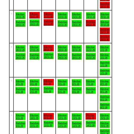
Badviken
18/10-26
.
Båtviken
Båtviken
Båtviken
Båtviken
Båtviken
Båtviken
Båtviken
20/10-26
21/10-26
19/10-26
22/10-26
23/10-26
24/10-26
25/10-26
Badviken
Badviken
Badviken
Badviken
Badviken
Badviken
Båtviken
21/10-26
20/10-26
24/10-26
19/10-26
22/10-26
23/10-26
25/10-26
Badviken
25/10-26
Badviken
25/10-26
.
Båtviken
Båtviken
Båtviken
Båtviken
Båtviken
Båtviken
Båtviken
28/10-26
26/10-26
27/10-26
29/10-26
30/10-26
31/10-26
1/11-26
Badviken
Badviken
Badviken
Badviken
Badviken
Badviken
Båtviken
28/10-26
26/10-26
27/10-26
29/10-26
30/10-26
31/10-26
1/11-26
Badviken
1/11-26
Badviken
1/11-26
.
Båtviken
Båtviken
Båtviken
Båtviken
Båtviken
Båtviken
Båtviken
4/11-26
2/11-26
3/11-26
5/11-26
6/11-26
7/11-26
8/11-26
Badviken
Badviken
Badviken
Badviken
Badviken
Badviken
Båtviken
4/11-26
2/11-26
3/11-26
5/11-26
6/11-26
7/11-26
8/11-26
Badviken
8/11-26
Badviken
8/11-26
.
Båtviken
Båtviken
Båtviken
Båtviken
Båtviken
Båtviken
Båtviken
11/11-26
14/11-26
9/11-26
10/11-26
12/11-26
13/11-26
15/11-26
Badviken
Badviken
Badviken
Badviken
Badviken
Badviken
Båtviken
11/11-26
14/11-26
9/11-26
10/11-26
12/11-26
13/11-26
15/11-26
Badviken
15/11-26