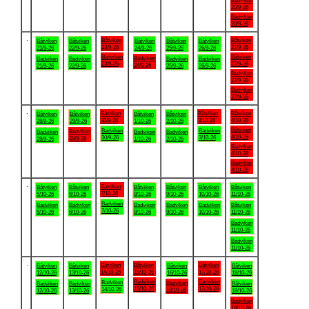
Badviken
20/9-26
Badviken
20/9-26
.
Båtviken
Båtviken
Båtviken
Båtviken
Båtviken
Båtviken
Båtviken
23/9-26
27/9-26
21/9-26
22/9-26
24/9-26
25/9-26
26/9-26
Badviken
Båtviken
Badviken
Badviken
Badviken
Badviken
Badviken
23/9-26
27/9-26
24/9-26
21/9-26
22/9-26
25/9-26
26/9-26
Badviken
27/9-26
Badviken
27/9-26
.
Båtviken
Båtviken
Båtviken
Båtviken
Båtviken
Båtviken
Båtviken
30/9-26
3/10-26
4/10-26
28/9-26
29/9-26
1/10-26
2/10-26
Båtviken
Badviken
Badviken
Badviken
Badviken
Badviken
Badviken
4/10-26
30/9-26
3/10-26
29/9-26
28/9-26
1/10-26
2/10-26
Badviken
4/10-26
Badviken
4/10-26
.
Båtviken
Båtviken
Båtviken
Båtviken
Båtviken
Båtviken
Båtviken
7/10-26
5/10-26
6/10-26
8/10-26
9/10-26
10/10-26
11/10-26
Badviken
Badviken
Badviken
Badviken
Badviken
Badviken
Båtviken
7/10-26
5/10-26
6/10-26
8/10-26
9/10-26
10/10-26
11/10-26
Badviken
11/10-26
Badviken
11/10-26
.
Båtviken
Båtviken
Båtviken
Båtviken
Båtviken
Båtviken
Båtviken
14/10-26
15/10-26
17/10-26
12/10-26
13/10-26
16/10-26
18/10-26
Badviken
Badviken
Badviken
Badviken
Badviken
Badviken
Båtviken
15/10-26
17/10-26
14/10-26
16/10-26
12/10-26
13/10-26
18/10-26
Badviken
18/10-26