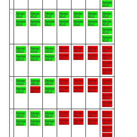
Badviken
2/5-27
.
Båtviken
Båtviken
Båtviken
Båtviken
Båtviken
Båtviken
Båtviken
3/5-27
4/5-27
5/5-27
6/5-27
7/5-27
8/5-27
9/5-27
Badviken
Badviken
Badviken
Badviken
Badviken
Badviken
Båtviken
3/5-27
4/5-27
5/5-27
6/5-27
7/5-27
8/5-27
9/5-27
Badviken
9/5-27
Badviken
9/5-27
.
Båtviken
Båtviken
Båtviken
Båtviken
Båtviken
Båtviken
Båtviken
13/5-27
14/5-27
15/5-27
16/5-27
10/5-27
11/5-27
12/5-27
Badviken
Badviken
Badviken
Båtviken
Badviken
Badviken
Badviken
13/5-27
14/5-27
15/5-27
16/5-27
10/5-27
11/5-27
12/5-27
Badviken
16/5-27
Badviken
16/5-27
.
Båtviken
Båtviken
Båtviken
Båtviken
Båtviken
Båtviken
Båtviken
20/5-27
21/5-27
22/5-27
23/5-27
17/5-27
18/5-27
19/5-27
Badviken
Badviken
Badviken
Båtviken
Badviken
Badviken
Badviken
20/5-27
21/5-27
22/5-27
23/5-27
18/5-27
17/5-27
19/5-27
Badviken
23/5-27
Badviken
23/5-27
.
Båtviken
Båtviken
Båtviken
Båtviken
Båtviken
Båtviken
Båtviken
27/5-27
28/5-27
29/5-27
30/5-27
24/5-27
25/5-27
26/5-27
Badviken
Badviken
Badviken
Båtviken
Badviken
Badviken
Badviken
27/5-27
28/5-27
29/5-27
30/5-27
24/5-27
25/5-27
26/5-27
Badviken
30/5-27
Badviken