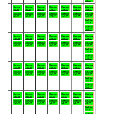
7/3-27
.
Båtviken
Båtviken
Båtviken
Båtviken
Båtviken
Båtviken
Båtviken
8/3-27
9/3-27
10/3-27
11/3-27
12/3-27
13/3-27
14/3-27
Badviken
Badviken
Badviken
Badviken
Badviken
Badviken
Båtviken
8/3-27
9/3-27
10/3-27
11/3-27
12/3-27
13/3-27
14/3-27
Badviken
14/3-27
Badviken
14/3-27
.
Båtviken
Båtviken
Båtviken
Båtviken
Båtviken
Båtviken
Båtviken
15/3-27
16/3-27
17/3-27
18/3-27
19/3-27
20/3-27
21/3-27
Badviken
Badviken
Badviken
Badviken
Badviken
Badviken
Båtviken
15/3-27
16/3-27
17/3-27
18/3-27
19/3-27
20/3-27
21/3-27
Badviken
21/3-27
Badviken
21/3-27
.
Båtviken
Båtviken
Båtviken
Båtviken
Båtviken
Båtviken
Båtviken
22/3-27
23/3-27
24/3-27
25/3-27
26/3-27
27/3-27
28/3-27
Badviken
Badviken
Badviken
Badviken
Badviken
Badviken
Båtviken
22/3-27
23/3-27
24/3-27
25/3-27
26/3-27
27/3-27
28/3-27
Badviken
28/3-27
Badviken
28/3-27
.
Båtviken
Båtviken
Båtviken
Båtviken
Båtviken
Båtviken
Båtviken
29/3-27
30/3-27
31/3-27
1/4-27
2/4-27
3/4-27
4/4-27
Badviken
Badviken
Badviken
Badviken
Badviken
Badviken
Båtviken
29/3-27
30/3-27
31/3-27
1/4-27
2/4-27
3/4-27
4/4-27
Badviken
4/4-27
Badviken