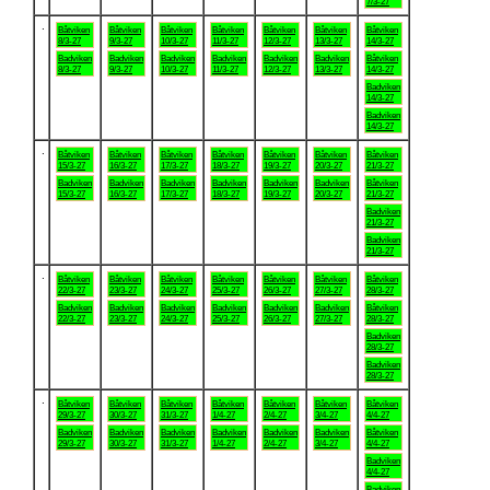
7/3-27
.
Båtviken
Båtviken
Båtviken
Båtviken
Båtviken
Båtviken
Båtviken
8/3-27
9/3-27
10/3-27
11/3-27
12/3-27
13/3-27
14/3-27
Badviken
Badviken
Badviken
Badviken
Badviken
Badviken
Båtviken
8/3-27
9/3-27
10/3-27
11/3-27
12/3-27
13/3-27
14/3-27
Badviken
14/3-27
Badviken
14/3-27
.
Båtviken
Båtviken
Båtviken
Båtviken
Båtviken
Båtviken
Båtviken
15/3-27
16/3-27
17/3-27
18/3-27
19/3-27
20/3-27
21/3-27
Badviken
Badviken
Badviken
Badviken
Badviken
Badviken
Båtviken
15/3-27
16/3-27
17/3-27
18/3-27
19/3-27
20/3-27
21/3-27
Badviken
21/3-27
Badviken
21/3-27
.
Båtviken
Båtviken
Båtviken
Båtviken
Båtviken
Båtviken
Båtviken
22/3-27
23/3-27
24/3-27
25/3-27
26/3-27
27/3-27
28/3-27
Badviken
Badviken
Badviken
Badviken
Badviken
Badviken
Båtviken
22/3-27
23/3-27
24/3-27
25/3-27
26/3-27
27/3-27
28/3-27
Badviken
28/3-27
Badviken
28/3-27
.
Båtviken
Båtviken
Båtviken
Båtviken
Båtviken
Båtviken
Båtviken
29/3-27
30/3-27
31/3-27
1/4-27
2/4-27
3/4-27
4/4-27
Badviken
Badviken
Badviken
Badviken
Badviken
Badviken
Båtviken
29/3-27
30/3-27
31/3-27
1/4-27
2/4-27
3/4-27
4/4-27
Badviken
4/4-27
Badviken