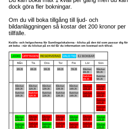
Du kan boka max 1 kväll per gång men du kan
dock göra fler bokningar.
Om du vill boka tillgång till ljud- och
bildanläggningen så kostar det 200 kronor per
tillfälle.
Kvälls- och helgschema för Samlingslokalerna - klicka på den tid som passar dig för
att boka - när du klickat på en tid får du information om kostnad och tillval.
LEDIG
UPPTAGEN
RESERVERAD
VALD TID
EJ BOKBAR
Mån
Tis
Ons
Tor
Fre
Lör
Sön
.
3/8-26
4/8-26
5/8-26
6/8-26
7/8-26
Båtviken
Båtviken
8/8-26
9/8-26
Badviken
Badviken
8/8-26
9/8-26
.
Båtviken
Båtviken
Båtviken
Båtviken
Båtviken
Båtviken
Båtviken
10/8-26
11/8-26
12/8-26
13/8-26
14/8-26
15/8-26
16/8-26
Badviken
Badviken
Badviken
Badviken
Badviken
Badviken
Båtviken
10/8-26
11/8-26
12/8-26
13/8-26
14/8-26
15/8-26
16/8-26
Badviken
16/8-26
Badviken
16/8-26
.
Båtviken
Båtviken
Båtviken
Båtviken
Båtviken
Båtviken
Båtviken
18/8-26
19/8-26
20/8-26
22/8-26
17/8-26
21/8-26
23/8-26
Badviken
Badviken
Badviken
Badviken
Badviken
Badviken
Båtviken
18/8-26
20/8-26
22/8-26
19/8-26
21/8-26
17/8-26
23/8-26