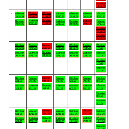
Badviken
18/10-26
.
Båtviken
Båtviken
Båtviken
Båtviken
Båtviken
Båtviken
Båtviken
20/10-26
21/10-26
19/10-26
22/10-26
23/10-26
24/10-26
25/10-26
Badviken
Badviken
Badviken
Badviken
Badviken
Badviken
Båtviken
21/10-26
20/10-26
24/10-26
19/10-26
22/10-26
23/10-26
25/10-26
Badviken
25/10-26
Badviken
25/10-26
.
Båtviken
Båtviken
Båtviken
Båtviken
Båtviken
Båtviken
Båtviken
28/10-26
26/10-26
27/10-26
29/10-26
30/10-26
31/10-26
1/11-26
Badviken
Badviken
Badviken
Badviken
Badviken
Badviken
Båtviken
28/10-26
26/10-26
27/10-26
29/10-26
30/10-26
31/10-26
1/11-26
Badviken
1/11-26
Badviken
1/11-26
.
Båtviken
Båtviken
Båtviken
Båtviken
Båtviken
Båtviken
Båtviken
4/11-26
2/11-26
3/11-26
5/11-26
6/11-26
7/11-26
8/11-26
Badviken
Badviken
Badviken
Badviken
Badviken
Badviken
Båtviken
4/11-26
2/11-26
3/11-26
5/11-26
6/11-26
7/11-26
8/11-26
Badviken
8/11-26
Badviken
8/11-26
.
Båtviken
Båtviken
Båtviken
Båtviken
Båtviken
Båtviken
Båtviken
11/11-26
14/11-26
9/11-26
10/11-26
12/11-26
13/11-26
15/11-26
Badviken
Badviken
Badviken
Badviken
Badviken
Badviken
Båtviken
11/11-26
14/11-26
9/11-26
10/11-26
12/11-26
13/11-26
15/11-26
Badviken
15/11-26