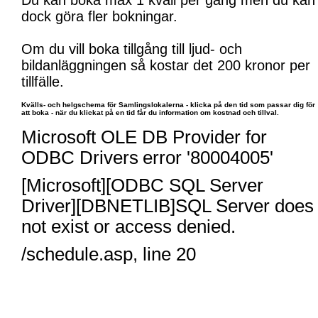
Du kan boka max 1 kväll per gång men du kan
dock göra fler bokningar.
Om du vill boka tillgång till ljud- och
bildanläggningen så kostar det 200 kronor per
tillfälle.
Kvälls- och helgschema för Samlingslokalerna - klicka på den tid som passar dig för
att boka - när du klickat på en tid får du information om kostnad och tillval.
Microsoft OLE DB Provider for
ODBC Drivers
error '80004005'
[Microsoft][ODBC SQL Server
Driver][DBNETLIB]SQL Server does
not exist or access denied.
/schedule.asp
, line 20