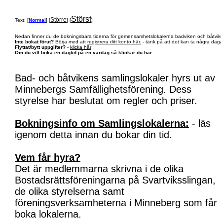
Störst
Större
Text: [
Normal
] [
] [
]
Nedan finner du de bokningsbara tiderna för gemensamhetslokalerna badviken och båtvik
Inte bokat förut?
Börja med att
registrera ditt konto här.
- tänk på att det kan ta några daga
Flyttat/bytt uppgifter?
-
klicka här
Om du vill boka en dagtid på en vardag så klickar du här
Bad- och båtvikens samlingslokaler hyrs ut av
Minnebergs Samfällighetsförening. Dess
styrelse har beslutat om regler och priser.
Bokningsinfo om Samlingslokalerna:
- läs
igenom detta innan du bokar din tid.
Vem får hyra?
Det är medlemmarna skrivna i de olika
Bostadsrättsföreningarna på Svartviksslingan,
de olika styrelserna samt
föreningsverksamheterna i Minneberg som får
boka lokalerna.