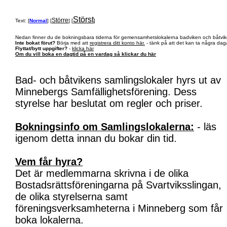
Störst
Större
Text: [
Normal
] [
] [
]
Nedan finner du de bokningsbara tiderna för gemensamhetslokalerna badviken och båtvik
Inte bokat förut?
Börja med att
registrera ditt konto här.
- tänk på att det kan ta några daga
Flyttat/bytt uppgifter?
-
klicka här
Om du vill boka en dagtid på en vardag så klickar du här
Bad- och båtvikens samlingslokaler hyrs ut av
Minnebergs Samfällighetsförening. Dess
styrelse har beslutat om regler och priser.
Bokningsinfo om Samlingslokalerna:
- läs
igenom detta innan du bokar din tid.
Vem får hyra?
Det är medlemmarna skrivna i de olika
Bostadsrättsföreningarna på Svartviksslingan,
de olika styrelserna samt
föreningsverksamheterna i Minneberg som får
boka lokalerna.