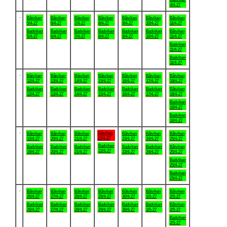
4/4-27
.
Båtviken
Båtviken
Båtviken
Båtviken
Båtviken
Båtviken
Båtviken
5/4-27
6/4-27
7/4-27
8/4-27
9/4-27
10/4-27
11/4-27
Badviken
Badviken
Badviken
Badviken
Badviken
Badviken
Båtviken
5/4-27
6/4-27
7/4-27
8/4-27
9/4-27
10/4-27
11/4-27
Badviken
11/4-27
Badviken
11/4-27
.
Båtviken
Båtviken
Båtviken
Båtviken
Båtviken
Båtviken
Båtviken
12/4-27
13/4-27
14/4-27
15/4-27
16/4-27
17/4-27
18/4-27
Badviken
Badviken
Badviken
Badviken
Badviken
Badviken
Båtviken
12/4-27
13/4-27
14/4-27
15/4-27
16/4-27
17/4-27
18/4-27
Badviken
18/4-27
Badviken
18/4-27
.
Båtviken
Båtviken
Båtviken
Båtviken
Båtviken
Båtviken
Båtviken
22/4-27
19/4-27
20/4-27
21/4-27
23/4-27
24/4-27
25/4-27
Badviken
Badviken
Badviken
Badviken
Badviken
Badviken
Båtviken
22/4-27
19/4-27
20/4-27
21/4-27
23/4-27
24/4-27
25/4-27
Badviken
25/4-27
Badviken
25/4-27
.
Båtviken
Båtviken
Båtviken
Båtviken
Båtviken
Båtviken
Båtviken
26/4-27
27/4-27
28/4-27
29/4-27
30/4-27
1/5-27
2/5-27
Badviken
Badviken
Badviken
Badviken
Badviken
Badviken
Båtviken
26/4-27
27/4-27
28/4-27
29/4-27
30/4-27
1/5-27
2/5-27
Badviken
2/5-27