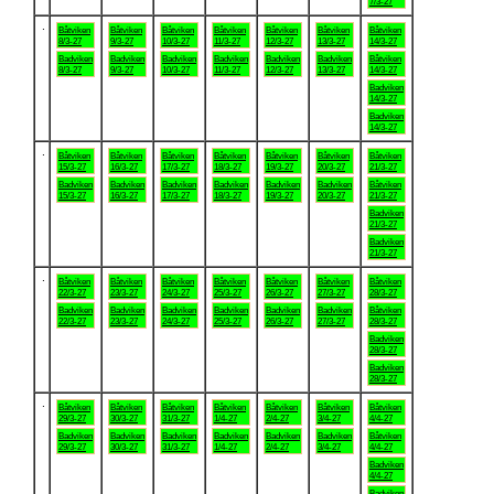
7/3-27
.
Båtviken
Båtviken
Båtviken
Båtviken
Båtviken
Båtviken
Båtviken
8/3-27
9/3-27
10/3-27
11/3-27
12/3-27
13/3-27
14/3-27
Badviken
Badviken
Badviken
Badviken
Badviken
Badviken
Båtviken
8/3-27
9/3-27
10/3-27
11/3-27
12/3-27
13/3-27
14/3-27
Badviken
14/3-27
Badviken
14/3-27
.
Båtviken
Båtviken
Båtviken
Båtviken
Båtviken
Båtviken
Båtviken
15/3-27
16/3-27
17/3-27
18/3-27
19/3-27
20/3-27
21/3-27
Badviken
Badviken
Badviken
Badviken
Badviken
Badviken
Båtviken
15/3-27
16/3-27
17/3-27
18/3-27
19/3-27
20/3-27
21/3-27
Badviken
21/3-27
Badviken
21/3-27
.
Båtviken
Båtviken
Båtviken
Båtviken
Båtviken
Båtviken
Båtviken
22/3-27
23/3-27
24/3-27
25/3-27
26/3-27
27/3-27
28/3-27
Badviken
Badviken
Badviken
Badviken
Badviken
Badviken
Båtviken
22/3-27
23/3-27
24/3-27
25/3-27
26/3-27
27/3-27
28/3-27
Badviken
28/3-27
Badviken
28/3-27
.
Båtviken
Båtviken
Båtviken
Båtviken
Båtviken
Båtviken
Båtviken
29/3-27
30/3-27
31/3-27
1/4-27
2/4-27
3/4-27
4/4-27
Badviken
Badviken
Badviken
Badviken
Badviken
Badviken
Båtviken
29/3-27
30/3-27
31/3-27
1/4-27
2/4-27
3/4-27
4/4-27
Badviken
4/4-27
Badviken