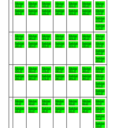
.
Båtviken
Båtviken
Båtviken
Båtviken
Båtviken
Båtviken
Båtviken
11/1-27
12/1-27
13/1-27
14/1-27
15/1-27
16/1-27
17/1-27
Badviken
Badviken
Badviken
Badviken
Badviken
Badviken
Båtviken
11/1-27
12/1-27
13/1-27
14/1-27
15/1-27
16/1-27
17/1-27
Badviken
17/1-27
Badviken
17/1-27
.
Båtviken
Båtviken
Båtviken
Båtviken
Båtviken
Båtviken
Båtviken
18/1-27
19/1-27
20/1-27
21/1-27
22/1-27
23/1-27
24/1-27
Badviken
Badviken
Badviken
Badviken
Badviken
Badviken
Båtviken
18/1-27
19/1-27
20/1-27
21/1-27
22/1-27
23/1-27
24/1-27
Badviken
24/1-27
Badviken
24/1-27
.
Båtviken
Båtviken
Båtviken
Båtviken
Båtviken
Båtviken
Båtviken
25/1-27
26/1-27
27/1-27
28/1-27
29/1-27
30/1-27
31/1-27
Badviken
Badviken
Badviken
Badviken
Badviken
Badviken
Båtviken
25/1-27
26/1-27
27/1-27
28/1-27
29/1-27
30/1-27
31/1-27
Badviken
31/1-27
Badviken
31/1-27
.
Båtviken
Båtviken
Båtviken
Båtviken
Båtviken
Båtviken
Båtviken
1/2-27
2/2-27
3/2-27
4/2-27
5/2-27
6/2-27
7/2-27
Badviken
Badviken
Badviken
Badviken
Badviken
Badviken
Båtviken
1/2-27
2/2-27
3/2-27
4/2-27
5/2-27
6/2-27
7/2-27
Badviken
7/2-27
Badviken
7/2-27