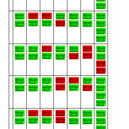
Badviken
15/11-26
.
Båtviken
Båtviken
Båtviken
Båtviken
Båtviken
Båtviken
Båtviken
17/11-26
18/11-26
16/11-26
19/11-26
20/11-26
21/11-26
22/11-26
Badviken
Badviken
Badviken
Badviken
Badviken
Badviken
Båtviken
17/11-26
18/11-26
19/11-26
16/11-26
20/11-26
21/11-26
22/11-26
Badviken
22/11-26
Badviken
22/11-26
.
Båtviken
Båtviken
Båtviken
Båtviken
Båtviken
Båtviken
Båtviken
25/11-26
28/11-26
23/11-26
24/11-26
26/11-26
27/11-26
29/11-26
Badviken
Badviken
Badviken
Badviken
Badviken
Badviken
Båtviken
28/11-26
25/11-26
27/11-26
23/11-26
24/11-26
26/11-26
29/11-26
Badviken
29/11-26
Badviken
29/11-26
.
Båtviken
Båtviken
Båtviken
Båtviken
Båtviken
Båtviken
Båtviken
3/12-26
4/12-26
30/11-26
1/12-26
2/12-26
5/12-26
6/12-26
Badviken
Badviken
Badviken
Badviken
Badviken
Badviken
Båtviken
3/12-26
4/12-26
5/12-26
30/11-26
1/12-26
2/12-26
6/12-26
Badviken
6/12-26
Badviken
6/12-26
.
Båtviken
Båtviken
Båtviken
Båtviken
Båtviken
Båtviken
Båtviken
8/12-26
9/12-26
10/12-26
7/12-26
11/12-26
12/12-26
13/12-26
Badviken
Badviken
Badviken
Badviken
Badviken
Badviken
Båtviken
10/12-26
8/12-26
9/12-26
7/12-26
11/12-26
12/12-26
13/12-26
Badviken