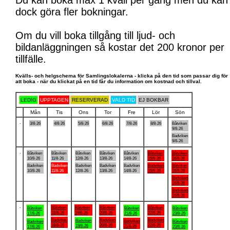
Du kan boka max 1 kväll per gång men du kan
dock göra fler bokningar.
Om du vill boka tillgång till ljud- och
bildanläggningen så kostar det 200 kronor per
tillfälle.
Kvälls- och helgschema för Samlingslokalerna - klicka på den tid som passar dig för
att boka - när du klickat på en tid får du information om kostnad och tillval.
LEDIG
UPPTAGEN
RESERVERAD
VALD TID
EJ BOKBAR
Mån
Tis
Ons
Tor
Fre
Lör
Sön
.
3/8-26
4/8-26
5/8-26
6/8-26
7/8-26
8/8-26
Båtviken
9/8-26
Badviken
9/8-26
.
Båtviken
Båtviken
Båtviken
Båtviken
Båtviken
Båtviken
Båtviken
10/8-26
11/8-26
12/8-26
13/8-26
14/8-26
15/8-26
16/8-26
Badviken
Badviken
Badviken
Badviken
Badviken
Badviken
Båtviken
10/8-26
11/8-26
12/8-26
13/8-26
14/8-26
15/8-26
16/8-26
Badviken
16/8-26
Badviken
16/8-26
.
Båtviken
Båtviken
Båtviken
Båtviken
Båtviken
Båtviken
Båtviken
18/8-26
19/8-26
20/8-26
22/8-26
17/8-26
21/8-26
23/8-26
Badviken
Badviken
Badviken
Badviken
Badviken
Badviken
Båtviken
18/8-26
20/8-26
22/8-26
19/8-26
21/8-26
17/8-26
23/8-26