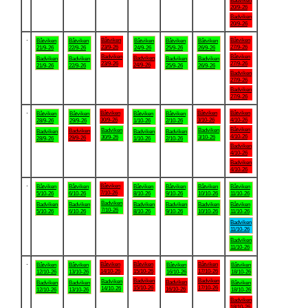
Badviken
20/9-26
Badviken
20/9-26
.
Båtviken
Båtviken
Båtviken
Båtviken
Båtviken
Båtviken
Båtviken
23/9-26
27/9-26
21/9-26
22/9-26
24/9-26
25/9-26
26/9-26
Badviken
Båtviken
Badviken
Badviken
Badviken
Badviken
Badviken
23/9-26
27/9-26
24/9-26
21/9-26
22/9-26
25/9-26
26/9-26
Badviken
27/9-26
Badviken
27/9-26
.
Båtviken
Båtviken
Båtviken
Båtviken
Båtviken
Båtviken
Båtviken
30/9-26
3/10-26
4/10-26
28/9-26
29/9-26
1/10-26
2/10-26
Båtviken
Badviken
Badviken
Badviken
Badviken
Badviken
Badviken
4/10-26
30/9-26
3/10-26
29/9-26
28/9-26
1/10-26
2/10-26
Badviken
4/10-26
Badviken
4/10-26
.
Båtviken
Båtviken
Båtviken
Båtviken
Båtviken
Båtviken
Båtviken
7/10-26
5/10-26
6/10-26
8/10-26
9/10-26
10/10-26
11/10-26
Badviken
Badviken
Badviken
Badviken
Badviken
Badviken
Båtviken
7/10-26
5/10-26
6/10-26
8/10-26
9/10-26
10/10-26
11/10-26
Badviken
11/10-26
Badviken
11/10-26
.
Båtviken
Båtviken
Båtviken
Båtviken
Båtviken
Båtviken
Båtviken
14/10-26
15/10-26
17/10-26
12/10-26
13/10-26
16/10-26
18/10-26
Badviken
Badviken
Badviken
Badviken
Badviken
Badviken
Båtviken
15/10-26
17/10-26
14/10-26
16/10-26
12/10-26
13/10-26
18/10-26
Badviken
18/10-26