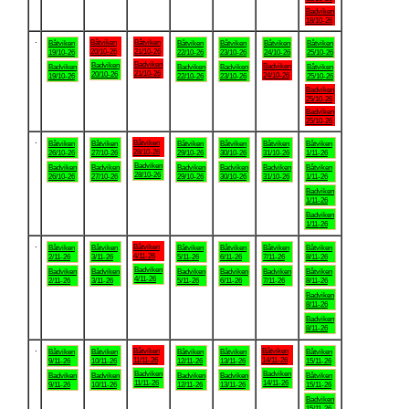
Badviken
18/10-26
.
Båtviken
Båtviken
Båtviken
Båtviken
Båtviken
Båtviken
Båtviken
20/10-26
21/10-26
19/10-26
22/10-26
23/10-26
24/10-26
25/10-26
Badviken
Badviken
Badviken
Badviken
Badviken
Badviken
Båtviken
21/10-26
20/10-26
24/10-26
19/10-26
22/10-26
23/10-26
25/10-26
Badviken
25/10-26
Badviken
25/10-26
.
Båtviken
Båtviken
Båtviken
Båtviken
Båtviken
Båtviken
Båtviken
28/10-26
26/10-26
27/10-26
29/10-26
30/10-26
31/10-26
1/11-26
Badviken
Badviken
Badviken
Badviken
Badviken
Badviken
Båtviken
28/10-26
26/10-26
27/10-26
29/10-26
30/10-26
31/10-26
1/11-26
Badviken
1/11-26
Badviken
1/11-26
.
Båtviken
Båtviken
Båtviken
Båtviken
Båtviken
Båtviken
Båtviken
4/11-26
2/11-26
3/11-26
5/11-26
6/11-26
7/11-26
8/11-26
Badviken
Badviken
Badviken
Badviken
Badviken
Badviken
Båtviken
4/11-26
2/11-26
3/11-26
5/11-26
6/11-26
7/11-26
8/11-26
Badviken
8/11-26
Badviken
8/11-26
.
Båtviken
Båtviken
Båtviken
Båtviken
Båtviken
Båtviken
Båtviken
11/11-26
14/11-26
9/11-26
10/11-26
12/11-26
13/11-26
15/11-26
Badviken
Badviken
Badviken
Badviken
Badviken
Badviken
Båtviken
11/11-26
14/11-26
9/11-26
10/11-26
12/11-26
13/11-26
15/11-26
Badviken
15/11-26