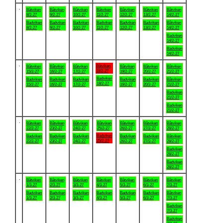
.
Båtviken
Båtviken
Båtviken
Båtviken
Båtviken
Båtviken
Båtviken
8/2-27
9/2-27
10/2-27
11/2-27
12/2-27
13/2-27
14/2-27
Badviken
Badviken
Badviken
Badviken
Badviken
Badviken
Båtviken
8/2-27
9/2-27
10/2-27
11/2-27
12/2-27
13/2-27
14/2-27
Badviken
14/2-27
Badviken
14/2-27
.
Båtviken
Båtviken
Båtviken
Båtviken
Båtviken
Båtviken
Båtviken
18/2-27
15/2-27
16/2-27
17/2-27
19/2-27
20/2-27
21/2-27
Badviken
Badviken
Badviken
Badviken
Badviken
Badviken
Båtviken
18/2-27
15/2-27
16/2-27
17/2-27
19/2-27
20/2-27
21/2-27
Badviken
21/2-27
Badviken
21/2-27
.
Båtviken
Båtviken
Båtviken
Båtviken
Båtviken
Båtviken
Båtviken
22/2-27
23/2-27
24/2-27
25/2-27
26/2-27
27/2-27
28/2-27
Badviken
Badviken
Badviken
Badviken
Badviken
Badviken
Båtviken
25/2-27
22/2-27
23/2-27
24/2-27
26/2-27
27/2-27
28/2-27
Badviken
28/2-27
Badviken
28/2-27
.
Båtviken
Båtviken
Båtviken
Båtviken
Båtviken
Båtviken
Båtviken
1/3-27
2/3-27
3/3-27
4/3-27
5/3-27
6/3-27
7/3-27
Badviken
Badviken
Badviken
Badviken
Badviken
Badviken
Båtviken
1/3-27
2/3-27
3/3-27
4/3-27
5/3-27
6/3-27
7/3-27
Badviken
7/3-27
Badviken