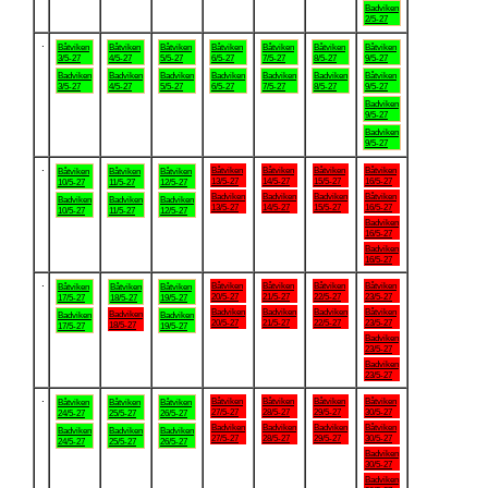
Badviken
2/5-27
.
Båtviken
Båtviken
Båtviken
Båtviken
Båtviken
Båtviken
Båtviken
3/5-27
4/5-27
5/5-27
6/5-27
7/5-27
8/5-27
9/5-27
Badviken
Badviken
Badviken
Badviken
Badviken
Badviken
Båtviken
3/5-27
4/5-27
5/5-27
6/5-27
7/5-27
8/5-27
9/5-27
Badviken
9/5-27
Badviken
9/5-27
.
Båtviken
Båtviken
Båtviken
Båtviken
Båtviken
Båtviken
Båtviken
13/5-27
14/5-27
15/5-27
16/5-27
10/5-27
11/5-27
12/5-27
Badviken
Badviken
Badviken
Båtviken
Badviken
Badviken
Badviken
13/5-27
14/5-27
15/5-27
16/5-27
10/5-27
11/5-27
12/5-27
Badviken
16/5-27
Badviken
16/5-27
.
Båtviken
Båtviken
Båtviken
Båtviken
Båtviken
Båtviken
Båtviken
20/5-27
21/5-27
22/5-27
23/5-27
17/5-27
18/5-27
19/5-27
Badviken
Badviken
Badviken
Båtviken
Badviken
Badviken
Badviken
20/5-27
21/5-27
22/5-27
23/5-27
18/5-27
17/5-27
19/5-27
Badviken
23/5-27
Badviken
23/5-27
.
Båtviken
Båtviken
Båtviken
Båtviken
Båtviken
Båtviken
Båtviken
27/5-27
28/5-27
29/5-27
30/5-27
24/5-27
25/5-27
26/5-27
Badviken
Badviken
Badviken
Båtviken
Badviken
Badviken
Badviken
27/5-27
28/5-27
29/5-27
30/5-27
24/5-27
25/5-27
26/5-27
Badviken
30/5-27
Badviken