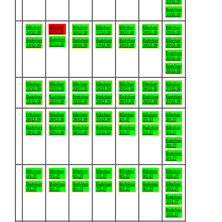
13/12-26
Badviken
13/12-26
.
Båtviken
Båtviken
Båtviken
Båtviken
Båtviken
Båtviken
Båtviken
15/12-26
14/12-26
16/12-26
17/12-26
18/12-26
19/12-26
20/12-26
Badviken
Badviken
Badviken
Badviken
Badviken
Badviken
Båtviken
15/12-26
14/12-26
16/12-26
17/12-26
18/12-26
19/12-26
20/12-26
Badviken
20/12-26
Badviken
20/12-26
.
Båtviken
Båtviken
Båtviken
Båtviken
Båtviken
Båtviken
Båtviken
21/12-26
22/12-26
23/12-26
24/12-26
25/12-26
26/12-26
27/12-26
Badviken
Badviken
Badviken
Badviken
Badviken
Badviken
Badviken
21/12-26
22/12-26
23/12-26
24/12-26
25/12-26
26/12-26
27/12-26
.
Båtviken
Båtviken
Båtviken
Båtviken
Båtviken
Båtviken
Båtviken
28/12-26
29/12-26
30/12-26
31/12-26
1/1-27
2/1-27
3/1-27
Badviken
Badviken
Badviken
Badviken
Badviken
Badviken
Båtviken
28/12-26
29/12-26
30/12-26
31/12-26
1/1-27
2/1-27
3/1-27
Badviken
3/1-27
Badviken
3/1-27
.
Båtviken
Båtviken
Båtviken
Båtviken
Båtviken
Båtviken
Båtviken
4/1-27
5/1-27
6/1-27
7/1-27
8/1-27
9/1-27
10/1-27
Badviken
Badviken
Badviken
Badviken
Badviken
Badviken
Båtviken
4/1-27
5/1-27
6/1-27
7/1-27
8/1-27
9/1-27
10/1-27
Badviken
10/1-27
Badviken
10/1-27