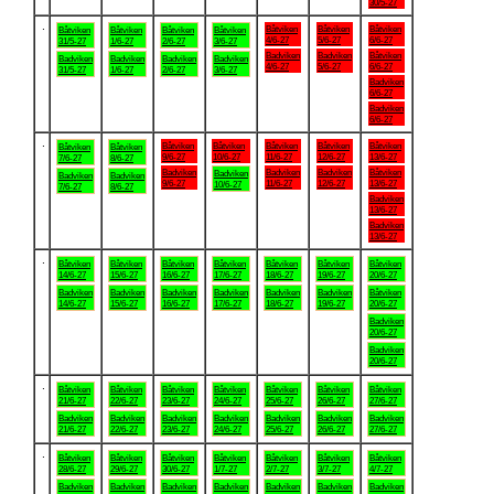
30/5-27
.
Båtviken
Båtviken
Båtviken
Båtviken
Båtviken
Båtviken
Båtviken
4/6-27
5/6-27
6/6-27
31/5-27
1/6-27
2/6-27
3/6-27
Badviken
Badviken
Båtviken
Badviken
Badviken
Badviken
Badviken
4/6-27
5/6-27
6/6-27
31/5-27
1/6-27
2/6-27
3/6-27
Badviken
6/6-27
Badviken
6/6-27
.
Båtviken
Båtviken
Båtviken
Båtviken
Båtviken
Båtviken
Båtviken
9/6-27
10/6-27
11/6-27
12/6-27
13/6-27
7/6-27
8/6-27
Badviken
Badviken
Badviken
Båtviken
Badviken
Badviken
Badviken
9/6-27
11/6-27
12/6-27
13/6-27
10/6-27
7/6-27
8/6-27
Badviken
13/6-27
Badviken
13/6-27
.
Båtviken
Båtviken
Båtviken
Båtviken
Båtviken
Båtviken
Båtviken
14/6-27
15/6-27
16/6-27
17/6-27
18/6-27
19/6-27
20/6-27
Badviken
Badviken
Badviken
Badviken
Badviken
Badviken
Båtviken
14/6-27
15/6-27
16/6-27
17/6-27
18/6-27
19/6-27
20/6-27
Badviken
20/6-27
Badviken
20/6-27
.
Båtviken
Båtviken
Båtviken
Båtviken
Båtviken
Båtviken
Båtviken
21/6-27
22/6-27
23/6-27
24/6-27
25/6-27
26/6-27
27/6-27
Badviken
Badviken
Badviken
Badviken
Badviken
Badviken
Badviken
21/6-27
22/6-27
23/6-27
24/6-27
25/6-27
26/6-27
27/6-27
.
Båtviken
Båtviken
Båtviken
Båtviken
Båtviken
Båtviken
Båtviken
28/6-27
29/6-27
30/6-27
1/7-27
2/7-27
3/7-27
4/7-27
Badviken
Badviken
Badviken
Badviken
Badviken
Badviken
Badviken