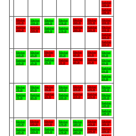
Badviken
23/8-26
Badviken
23/8-26
.
Båtviken
Båtviken
Båtviken
Båtviken
Båtviken
Båtviken
Båtviken
24/8-26
28/8-26
29/8-26
30/8-26
25/8-26
26/8-26
27/8-26
Badviken
Badviken
Badviken
Båtviken
Badviken
Badviken
Badviken
24/8-26
28/8-26
29/8-26
30/8-26
25/8-26
26/8-26
27/8-26
Badviken
30/8-26
Badviken
30/8-26
.
Båtviken
Båtviken
Båtviken
Båtviken
Båtviken
Båtviken
Båtviken
2/9-26
4/9-26
5/9-26
31/8-26
1/9-26
3/9-26
6/9-26
Badviken
Badviken
Badviken
Badviken
Badviken
Badviken
Båtviken
4/9-26
5/9-26
2/9-26
3/9-26
31/8-26
1/9-26
6/9-26
Badviken
6/9-26
Badviken
6/9-26
.
Båtviken
Båtviken
Båtviken
Båtviken
Båtviken
Båtviken
Båtviken
9/9-26
11/9-26
12/9-26
7/9-26
8/9-26
10/9-26
13/9-26
Badviken
Badviken
Badviken
Badviken
Badviken
Badviken
Båtviken
9/9-26
11/9-26
12/9-26
7/9-26
8/9-26
10/9-26
13/9-26
Badviken
13/9-26
Badviken
13/9-26
.
Båtviken
Båtviken
Båtviken
Båtviken
Båtviken
Båtviken
Båtviken
15/9-26
16/9-26
19/9-26
20/9-26
14/9-26
17/9-26
18/9-26
Badviken
Båtviken
Badviken
Badviken
Badviken
Badviken
Badviken
19/9-26
20/9-26
15/9-26
16/9-26
14/9-26
17/9-26
18/9-26