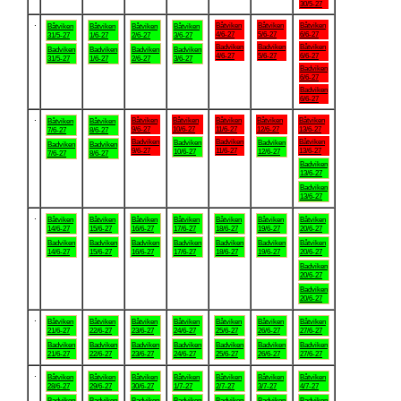
30/5-27
.
Båtviken
Båtviken
Båtviken
Båtviken
Båtviken
Båtviken
Båtviken
4/6-27
5/6-27
6/6-27
31/5-27
1/6-27
2/6-27
3/6-27
Badviken
Badviken
Båtviken
Badviken
Badviken
Badviken
Badviken
4/6-27
5/6-27
6/6-27
31/5-27
1/6-27
2/6-27
3/6-27
Badviken
6/6-27
Badviken
6/6-27
.
Båtviken
Båtviken
Båtviken
Båtviken
Båtviken
Båtviken
Båtviken
9/6-27
10/6-27
11/6-27
12/6-27
13/6-27
7/6-27
8/6-27
Badviken
Badviken
Båtviken
Badviken
Badviken
Badviken
Badviken
9/6-27
11/6-27
13/6-27
10/6-27
12/6-27
7/6-27
8/6-27
Badviken
13/6-27
Badviken
13/6-27
.
Båtviken
Båtviken
Båtviken
Båtviken
Båtviken
Båtviken
Båtviken
14/6-27
15/6-27
16/6-27
17/6-27
18/6-27
19/6-27
20/6-27
Badviken
Badviken
Badviken
Badviken
Badviken
Badviken
Båtviken
14/6-27
15/6-27
16/6-27
17/6-27
18/6-27
19/6-27
20/6-27
Badviken
20/6-27
Badviken
20/6-27
.
Båtviken
Båtviken
Båtviken
Båtviken
Båtviken
Båtviken
Båtviken
21/6-27
22/6-27
23/6-27
24/6-27
25/6-27
26/6-27
27/6-27
Badviken
Badviken
Badviken
Badviken
Badviken
Badviken
Badviken
21/6-27
22/6-27
23/6-27
24/6-27
25/6-27
26/6-27
27/6-27
.
Båtviken
Båtviken
Båtviken
Båtviken
Båtviken
Båtviken
Båtviken
28/6-27
29/6-27
30/6-27
1/7-27
2/7-27
3/7-27
4/7-27
Badviken
Badviken
Badviken
Badviken
Badviken
Badviken
Badviken