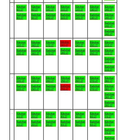
.
Båtviken
Båtviken
Båtviken
Båtviken
Båtviken
Båtviken
Båtviken
8/2-27
9/2-27
10/2-27
11/2-27
12/2-27
13/2-27
14/2-27
Badviken
Badviken
Badviken
Badviken
Badviken
Badviken
Båtviken
8/2-27
9/2-27
10/2-27
11/2-27
12/2-27
13/2-27
14/2-27
Badviken
14/2-27
Badviken
14/2-27
.
Båtviken
Båtviken
Båtviken
Båtviken
Båtviken
Båtviken
Båtviken
18/2-27
15/2-27
16/2-27
17/2-27
19/2-27
20/2-27
21/2-27
Badviken
Badviken
Badviken
Badviken
Badviken
Badviken
Båtviken
18/2-27
15/2-27
16/2-27
17/2-27
19/2-27
20/2-27
21/2-27
Badviken
21/2-27
Badviken
21/2-27
.
Båtviken
Båtviken
Båtviken
Båtviken
Båtviken
Båtviken
Båtviken
22/2-27
23/2-27
24/2-27
25/2-27
26/2-27
27/2-27
28/2-27
Badviken
Badviken
Badviken
Badviken
Badviken
Badviken
Båtviken
25/2-27
22/2-27
23/2-27
24/2-27
26/2-27
27/2-27
28/2-27
Badviken
28/2-27
Badviken
28/2-27
.
Båtviken
Båtviken
Båtviken
Båtviken
Båtviken
Båtviken
Båtviken
1/3-27
2/3-27
3/3-27
4/3-27
5/3-27
6/3-27
7/3-27
Badviken
Badviken
Badviken
Badviken
Badviken
Badviken
Båtviken
1/3-27
2/3-27
3/3-27
4/3-27
5/3-27
6/3-27
7/3-27
Badviken
7/3-27
Badviken