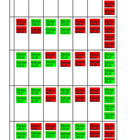
Badviken
23/8-26
Badviken
23/8-26
.
Båtviken
Båtviken
Båtviken
Båtviken
Båtviken
Båtviken
Båtviken
24/8-26
28/8-26
29/8-26
30/8-26
25/8-26
26/8-26
27/8-26
Badviken
Badviken
Badviken
Båtviken
Badviken
Badviken
Badviken
24/8-26
28/8-26
29/8-26
30/8-26
25/8-26
26/8-26
27/8-26
Badviken
30/8-26
Badviken
30/8-26
.
Båtviken
Båtviken
Båtviken
Båtviken
Båtviken
Båtviken
Båtviken
2/9-26
4/9-26
5/9-26
31/8-26
1/9-26
3/9-26
6/9-26
Badviken
Badviken
Badviken
Badviken
Badviken
Badviken
Båtviken
4/9-26
5/9-26
2/9-26
3/9-26
31/8-26
1/9-26
6/9-26
Badviken
6/9-26
Badviken
6/9-26
.
Båtviken
Båtviken
Båtviken
Båtviken
Båtviken
Båtviken
Båtviken
9/9-26
11/9-26
12/9-26
7/9-26
8/9-26
10/9-26
13/9-26
Badviken
Badviken
Badviken
Badviken
Badviken
Badviken
Båtviken
9/9-26
11/9-26
12/9-26
7/9-26
8/9-26
10/9-26
13/9-26
Badviken
13/9-26
Badviken
13/9-26
.
Båtviken
Båtviken
Båtviken
Båtviken
Båtviken
Båtviken
Båtviken
15/9-26
16/9-26
19/9-26
20/9-26
14/9-26
17/9-26
18/9-26
Badviken
Båtviken
Badviken
Badviken
Badviken
Badviken
Badviken
19/9-26
20/9-26
15/9-26
16/9-26
14/9-26
17/9-26
18/9-26