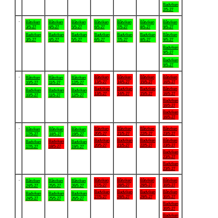
Badviken
2/5-27
.
Båtviken
Båtviken
Båtviken
Båtviken
Båtviken
Båtviken
Båtviken
3/5-27
4/5-27
5/5-27
6/5-27
7/5-27
8/5-27
9/5-27
Badviken
Badviken
Badviken
Badviken
Badviken
Badviken
Båtviken
3/5-27
4/5-27
5/5-27
6/5-27
7/5-27
8/5-27
9/5-27
Badviken
9/5-27
Badviken
9/5-27
.
Båtviken
Båtviken
Båtviken
Båtviken
Båtviken
Båtviken
Båtviken
13/5-27
14/5-27
15/5-27
16/5-27
10/5-27
11/5-27
12/5-27
Badviken
Badviken
Badviken
Båtviken
Badviken
Badviken
Badviken
13/5-27
14/5-27
15/5-27
16/5-27
10/5-27
11/5-27
12/5-27
Badviken
16/5-27
Badviken
16/5-27
.
Båtviken
Båtviken
Båtviken
Båtviken
Båtviken
Båtviken
Båtviken
20/5-27
21/5-27
22/5-27
23/5-27
17/5-27
18/5-27
19/5-27
Badviken
Badviken
Badviken
Båtviken
Badviken
Badviken
Badviken
20/5-27
21/5-27
22/5-27
23/5-27
18/5-27
17/5-27
19/5-27
Badviken
23/5-27
Badviken
23/5-27
.
Båtviken
Båtviken
Båtviken
Båtviken
Båtviken
Båtviken
Båtviken
27/5-27
28/5-27
29/5-27
30/5-27
24/5-27
25/5-27
26/5-27
Badviken
Badviken
Badviken
Båtviken
Badviken
Badviken
Badviken
27/5-27
28/5-27
29/5-27
30/5-27
24/5-27
25/5-27
26/5-27
Badviken
30/5-27
Badviken