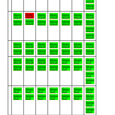
13/12-26
Badviken
13/12-26
.
Båtviken
Båtviken
Båtviken
Båtviken
Båtviken
Båtviken
Båtviken
15/12-26
14/12-26
16/12-26
17/12-26
18/12-26
19/12-26
20/12-26
Badviken
Badviken
Badviken
Badviken
Badviken
Badviken
Båtviken
15/12-26
14/12-26
16/12-26
17/12-26
18/12-26
19/12-26
20/12-26
Badviken
20/12-26
Badviken
20/12-26
.
Båtviken
Båtviken
Båtviken
Båtviken
Båtviken
Båtviken
Båtviken
21/12-26
22/12-26
23/12-26
24/12-26
25/12-26
26/12-26
27/12-26
Badviken
Badviken
Badviken
Badviken
Badviken
Badviken
Badviken
21/12-26
22/12-26
23/12-26
24/12-26
25/12-26
26/12-26
27/12-26
.
Båtviken
Båtviken
Båtviken
Båtviken
Båtviken
Båtviken
Båtviken
28/12-26
29/12-26
30/12-26
31/12-26
1/1-27
2/1-27
3/1-27
Badviken
Badviken
Badviken
Badviken
Badviken
Badviken
Båtviken
28/12-26
29/12-26
30/12-26
31/12-26
1/1-27
2/1-27
3/1-27
Badviken
3/1-27
Badviken
3/1-27
.
Båtviken
Båtviken
Båtviken
Båtviken
Båtviken
Båtviken
Båtviken
4/1-27
5/1-27
6/1-27
7/1-27
8/1-27
9/1-27
10/1-27
Badviken
Badviken
Badviken
Badviken
Badviken
Badviken
Båtviken
4/1-27
5/1-27
6/1-27
7/1-27
8/1-27
9/1-27
10/1-27
Badviken
10/1-27
Badviken
10/1-27