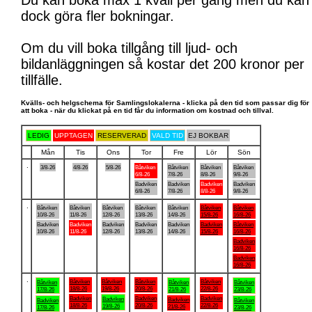
Du kan boka max 1 kväll per gång men du kan
dock göra fler bokningar.
Om du vill boka tillgång till ljud- och
bildanläggningen så kostar det 200 kronor per
tillfälle.
Kvälls- och helgschema för Samlingslokalerna - klicka på den tid som passar dig för
att boka - när du klickat på en tid får du information om kostnad och tillval.
LEDIG
UPPTAGEN
RESERVERAD
VALD TID
EJ BOKBAR
Mån
Tis
Ons
Tor
Fre
Lör
Sön
.
3/8-26
4/8-26
5/8-26
Båtviken
Båtviken
Båtviken
Båtviken
6/8-26
7/8-26
8/8-26
9/8-26
Badviken
Badviken
Badviken
Badviken
6/8-26
7/8-26
8/8-26
9/8-26
.
Båtviken
Båtviken
Båtviken
Båtviken
Båtviken
Båtviken
Båtviken
10/8-26
11/8-26
12/8-26
13/8-26
14/8-26
15/8-26
16/8-26
Badviken
Badviken
Badviken
Badviken
Badviken
Badviken
Båtviken
10/8-26
11/8-26
12/8-26
13/8-26
14/8-26
15/8-26
16/8-26
Badviken
16/8-26
Badviken
16/8-26
.
Båtviken
Båtviken
Båtviken
Båtviken
Båtviken
Båtviken
Båtviken
18/8-26
19/8-26
20/8-26
22/8-26
17/8-26
21/8-26
23/8-26
Badviken
Badviken
Badviken
Badviken
Badviken
Badviken
Båtviken
18/8-26
20/8-26
22/8-26
19/8-26
21/8-26
17/8-26
23/8-26