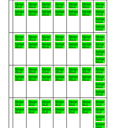
.
Båtviken
Båtviken
Båtviken
Båtviken
Båtviken
Båtviken
Båtviken
11/1-27
12/1-27
13/1-27
14/1-27
15/1-27
16/1-27
17/1-27
Badviken
Badviken
Badviken
Badviken
Badviken
Badviken
Båtviken
11/1-27
12/1-27
13/1-27
14/1-27
15/1-27
16/1-27
17/1-27
Badviken
17/1-27
Badviken
17/1-27
.
Båtviken
Båtviken
Båtviken
Båtviken
Båtviken
Båtviken
Båtviken
18/1-27
19/1-27
20/1-27
21/1-27
22/1-27
23/1-27
24/1-27
Badviken
Badviken
Badviken
Badviken
Badviken
Badviken
Båtviken
18/1-27
19/1-27
20/1-27
21/1-27
22/1-27
23/1-27
24/1-27
Badviken
24/1-27
Badviken
24/1-27
.
Båtviken
Båtviken
Båtviken
Båtviken
Båtviken
Båtviken
Båtviken
25/1-27
26/1-27
27/1-27
28/1-27
29/1-27
30/1-27
31/1-27
Badviken
Badviken
Badviken
Badviken
Badviken
Badviken
Båtviken
25/1-27
26/1-27
27/1-27
28/1-27
29/1-27
30/1-27
31/1-27
Badviken
31/1-27
Badviken
31/1-27
.
Båtviken
Båtviken
Båtviken
Båtviken
Båtviken
Båtviken
Båtviken
1/2-27
2/2-27
3/2-27
4/2-27
5/2-27
6/2-27
7/2-27
Badviken
Badviken
Badviken
Badviken
Badviken
Badviken
Båtviken
1/2-27
2/2-27
3/2-27
4/2-27
5/2-27
6/2-27
7/2-27
Badviken
7/2-27
Badviken
7/2-27