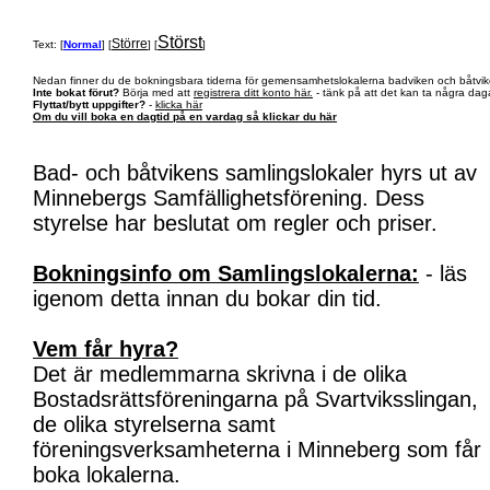
Störst
Större
Text: [
Normal
] [
] [
]
Nedan finner du de bokningsbara tiderna för gemensamhetslokalerna badviken och båtvik
Inte bokat förut?
Börja med att
registrera ditt konto här.
- tänk på att det kan ta några daga
Flyttat/bytt uppgifter?
-
klicka här
Om du vill boka en dagtid på en vardag så klickar du här
Bad- och båtvikens samlingslokaler hyrs ut av
Minnebergs Samfällighetsförening. Dess
styrelse har beslutat om regler och priser.
Bokningsinfo om Samlingslokalerna:
- läs
igenom detta innan du bokar din tid.
Vem får hyra?
Det är medlemmarna skrivna i de olika
Bostadsrättsföreningarna på Svartviksslingan,
de olika styrelserna samt
föreningsverksamheterna i Minneberg som får
boka lokalerna.