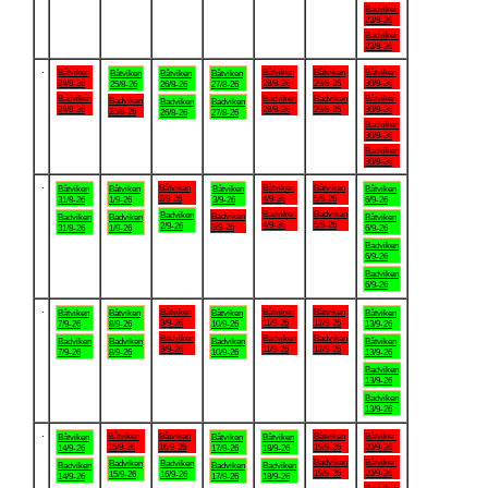
Badviken
23/8-26
Badviken
23/8-26
.
Båtviken
Båtviken
Båtviken
Båtviken
Båtviken
Båtviken
Båtviken
24/8-26
28/8-26
29/8-26
30/8-26
25/8-26
26/8-26
27/8-26
Badviken
Badviken
Badviken
Båtviken
Badviken
Badviken
Badviken
24/8-26
28/8-26
29/8-26
30/8-26
25/8-26
26/8-26
27/8-26
Badviken
30/8-26
Badviken
30/8-26
.
Båtviken
Båtviken
Båtviken
Båtviken
Båtviken
Båtviken
Båtviken
2/9-26
4/9-26
5/9-26
31/8-26
1/9-26
3/9-26
6/9-26
Badviken
Badviken
Badviken
Badviken
Badviken
Badviken
Båtviken
4/9-26
5/9-26
2/9-26
3/9-26
31/8-26
1/9-26
6/9-26
Badviken
6/9-26
Badviken
6/9-26
.
Båtviken
Båtviken
Båtviken
Båtviken
Båtviken
Båtviken
Båtviken
9/9-26
11/9-26
12/9-26
7/9-26
8/9-26
10/9-26
13/9-26
Badviken
Badviken
Badviken
Badviken
Badviken
Badviken
Båtviken
9/9-26
11/9-26
12/9-26
7/9-26
8/9-26
10/9-26
13/9-26
Badviken
13/9-26
Badviken
13/9-26
.
Båtviken
Båtviken
Båtviken
Båtviken
Båtviken
Båtviken
Båtviken
15/9-26
16/9-26
19/9-26
20/9-26
14/9-26
17/9-26
18/9-26
Badviken
Båtviken
Badviken
Badviken
Badviken
Badviken
Badviken
19/9-26
20/9-26
15/9-26
16/9-26
14/9-26
17/9-26
18/9-26