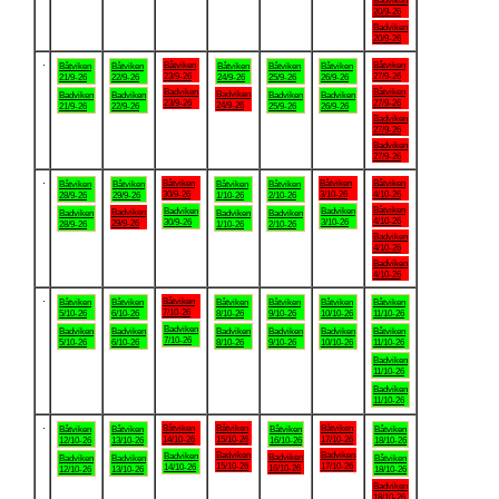
Badviken
20/9-26
Badviken
20/9-26
.
Båtviken
Båtviken
Båtviken
Båtviken
Båtviken
Båtviken
Båtviken
23/9-26
27/9-26
21/9-26
22/9-26
24/9-26
25/9-26
26/9-26
Badviken
Båtviken
Badviken
Badviken
Badviken
Badviken
Badviken
23/9-26
27/9-26
24/9-26
21/9-26
22/9-26
25/9-26
26/9-26
Badviken
27/9-26
Badviken
27/9-26
.
Båtviken
Båtviken
Båtviken
Båtviken
Båtviken
Båtviken
Båtviken
30/9-26
3/10-26
4/10-26
28/9-26
29/9-26
1/10-26
2/10-26
Båtviken
Badviken
Badviken
Badviken
Badviken
Badviken
Badviken
4/10-26
30/9-26
3/10-26
29/9-26
28/9-26
1/10-26
2/10-26
Badviken
4/10-26
Badviken
4/10-26
.
Båtviken
Båtviken
Båtviken
Båtviken
Båtviken
Båtviken
Båtviken
7/10-26
5/10-26
6/10-26
8/10-26
9/10-26
10/10-26
11/10-26
Badviken
Badviken
Badviken
Badviken
Badviken
Badviken
Båtviken
7/10-26
5/10-26
6/10-26
8/10-26
9/10-26
10/10-26
11/10-26
Badviken
11/10-26
Badviken
11/10-26
.
Båtviken
Båtviken
Båtviken
Båtviken
Båtviken
Båtviken
Båtviken
14/10-26
15/10-26
17/10-26
12/10-26
13/10-26
16/10-26
18/10-26
Badviken
Badviken
Badviken
Badviken
Badviken
Badviken
Båtviken
15/10-26
17/10-26
14/10-26
16/10-26
12/10-26
13/10-26
18/10-26
Badviken
18/10-26