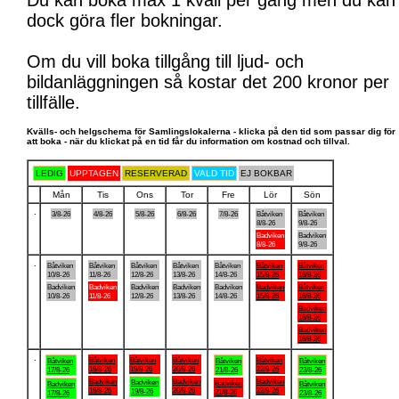
Du kan boka max 1 kväll per gång men du kan
dock göra fler bokningar.
Om du vill boka tillgång till ljud- och
bildanläggningen så kostar det 200 kronor per
tillfälle.
Kvälls- och helgschema för Samlingslokalerna - klicka på den tid som passar dig för
att boka - när du klickat på en tid får du information om kostnad och tillval.
LEDIG
UPPTAGEN
RESERVERAD
VALD TID
EJ BOKBAR
Mån
Tis
Ons
Tor
Fre
Lör
Sön
.
3/8-26
4/8-26
5/8-26
6/8-26
7/8-26
Båtviken
Båtviken
8/8-26
9/8-26
Badviken
Badviken
8/8-26
9/8-26
.
Båtviken
Båtviken
Båtviken
Båtviken
Båtviken
Båtviken
Båtviken
10/8-26
11/8-26
12/8-26
13/8-26
14/8-26
15/8-26
16/8-26
Badviken
Badviken
Badviken
Badviken
Badviken
Badviken
Båtviken
10/8-26
11/8-26
12/8-26
13/8-26
14/8-26
15/8-26
16/8-26
Badviken
16/8-26
Badviken
16/8-26
.
Båtviken
Båtviken
Båtviken
Båtviken
Båtviken
Båtviken
Båtviken
18/8-26
19/8-26
20/8-26
22/8-26
17/8-26
21/8-26
23/8-26
Badviken
Badviken
Badviken
Badviken
Badviken
Badviken
Båtviken
18/8-26
20/8-26
22/8-26
19/8-26
21/8-26
17/8-26
23/8-26