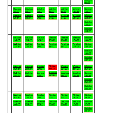
4/4-27
.
Båtviken
Båtviken
Båtviken
Båtviken
Båtviken
Båtviken
Båtviken
5/4-27
6/4-27
7/4-27
8/4-27
9/4-27
10/4-27
11/4-27
Badviken
Badviken
Badviken
Badviken
Badviken
Badviken
Båtviken
5/4-27
6/4-27
7/4-27
8/4-27
9/4-27
10/4-27
11/4-27
Badviken
11/4-27
Badviken
11/4-27
.
Båtviken
Båtviken
Båtviken
Båtviken
Båtviken
Båtviken
Båtviken
12/4-27
13/4-27
14/4-27
15/4-27
16/4-27
17/4-27
18/4-27
Badviken
Badviken
Badviken
Badviken
Badviken
Badviken
Båtviken
12/4-27
13/4-27
14/4-27
15/4-27
16/4-27
17/4-27
18/4-27
Badviken
18/4-27
Badviken
18/4-27
.
Båtviken
Båtviken
Båtviken
Båtviken
Båtviken
Båtviken
Båtviken
22/4-27
19/4-27
20/4-27
21/4-27
23/4-27
24/4-27
25/4-27
Badviken
Badviken
Badviken
Badviken
Badviken
Badviken
Båtviken
22/4-27
19/4-27
20/4-27
21/4-27
23/4-27
24/4-27
25/4-27
Badviken
25/4-27
Badviken
25/4-27
.
Båtviken
Båtviken
Båtviken
Båtviken
Båtviken
Båtviken
Båtviken
26/4-27
27/4-27
28/4-27
29/4-27
30/4-27
1/5-27
2/5-27
Badviken
Badviken
Badviken
Badviken
Badviken
Badviken
Båtviken
26/4-27
27/4-27
28/4-27
29/4-27
30/4-27
1/5-27
2/5-27
Badviken
2/5-27