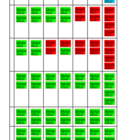
30/5-27
.
Båtviken
Båtviken
Båtviken
Båtviken
Båtviken
Båtviken
Båtviken
4/6-27
5/6-27
6/6-27
31/5-27
1/6-27
2/6-27
3/6-27
Badviken
Badviken
Båtviken
Badviken
Badviken
Badviken
Badviken
4/6-27
5/6-27
6/6-27
31/5-27
1/6-27
2/6-27
3/6-27
Badviken
6/6-27
Badviken
6/6-27
.
Båtviken
Båtviken
Båtviken
Båtviken
Båtviken
Båtviken
Båtviken
9/6-27
10/6-27
11/6-27
12/6-27
13/6-27
7/6-27
8/6-27
Badviken
Badviken
Badviken
Båtviken
Badviken
Badviken
Badviken
9/6-27
11/6-27
12/6-27
13/6-27
10/6-27
7/6-27
8/6-27
Badviken
13/6-27
Badviken
13/6-27
.
Båtviken
Båtviken
Båtviken
Båtviken
Båtviken
Båtviken
Båtviken
14/6-27
15/6-27
16/6-27
17/6-27
18/6-27
19/6-27
20/6-27
Badviken
Badviken
Badviken
Badviken
Badviken
Badviken
Båtviken
14/6-27
15/6-27
16/6-27
17/6-27
18/6-27
19/6-27
20/6-27
Badviken
20/6-27
Badviken
20/6-27
.
Båtviken
Båtviken
Båtviken
Båtviken
Båtviken
Båtviken
Båtviken
21/6-27
22/6-27
23/6-27
24/6-27
25/6-27
26/6-27
27/6-27
Badviken
Badviken
Badviken
Badviken
Badviken
Badviken
Badviken
21/6-27
22/6-27
23/6-27
24/6-27
25/6-27
26/6-27
27/6-27
.
Båtviken
Båtviken
Båtviken
Båtviken
Båtviken
Båtviken
Båtviken
28/6-27
29/6-27
30/6-27
1/7-27
2/7-27
3/7-27
4/7-27
Badviken
Badviken
Badviken
Badviken
Badviken
Badviken
Badviken