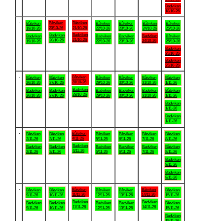
Badviken
18/10-26
.
Båtviken
Båtviken
Båtviken
Båtviken
Båtviken
Båtviken
Båtviken
20/10-26
21/10-26
19/10-26
22/10-26
23/10-26
24/10-26
25/10-26
Badviken
Badviken
Badviken
Badviken
Badviken
Badviken
Båtviken
21/10-26
20/10-26
24/10-26
19/10-26
22/10-26
23/10-26
25/10-26
Badviken
25/10-26
Badviken
25/10-26
.
Båtviken
Båtviken
Båtviken
Båtviken
Båtviken
Båtviken
Båtviken
28/10-26
26/10-26
27/10-26
29/10-26
30/10-26
31/10-26
1/11-26
Badviken
Badviken
Badviken
Badviken
Badviken
Badviken
Båtviken
28/10-26
26/10-26
27/10-26
29/10-26
30/10-26
31/10-26
1/11-26
Badviken
1/11-26
Badviken
1/11-26
.
Båtviken
Båtviken
Båtviken
Båtviken
Båtviken
Båtviken
Båtviken
4/11-26
2/11-26
3/11-26
5/11-26
6/11-26
7/11-26
8/11-26
Badviken
Badviken
Badviken
Badviken
Badviken
Badviken
Båtviken
4/11-26
2/11-26
3/11-26
5/11-26
6/11-26
7/11-26
8/11-26
Badviken
8/11-26
Badviken
8/11-26
.
Båtviken
Båtviken
Båtviken
Båtviken
Båtviken
Båtviken
Båtviken
11/11-26
14/11-26
9/11-26
10/11-26
12/11-26
13/11-26
15/11-26
Badviken
Badviken
Badviken
Badviken
Badviken
Badviken
Båtviken
11/11-26
14/11-26
9/11-26
10/11-26
12/11-26
13/11-26
15/11-26
Badviken
15/11-26