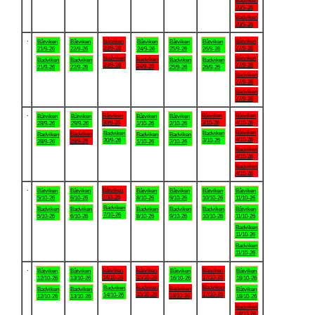
Badviken
20/9-26
Badviken
20/9-26
.
Båtviken
Båtviken
Båtviken
Båtviken
Båtviken
Båtviken
Båtviken
23/9-26
27/9-26
21/9-26
22/9-26
24/9-26
25/9-26
26/9-26
Badviken
Båtviken
Badviken
Badviken
Badviken
Badviken
Badviken
23/9-26
27/9-26
24/9-26
21/9-26
22/9-26
25/9-26
26/9-26
Badviken
27/9-26
Badviken
27/9-26
.
Båtviken
Båtviken
Båtviken
Båtviken
Båtviken
Båtviken
Båtviken
30/9-26
3/10-26
4/10-26
28/9-26
29/9-26
1/10-26
2/10-26
Båtviken
Badviken
Badviken
Badviken
Badviken
Badviken
Badviken
4/10-26
30/9-26
3/10-26
29/9-26
28/9-26
1/10-26
2/10-26
Badviken
4/10-26
Badviken
4/10-26
.
Båtviken
Båtviken
Båtviken
Båtviken
Båtviken
Båtviken
Båtviken
7/10-26
5/10-26
6/10-26
8/10-26
9/10-26
10/10-26
11/10-26
Badviken
Badviken
Badviken
Badviken
Badviken
Badviken
Båtviken
7/10-26
5/10-26
6/10-26
8/10-26
9/10-26
10/10-26
11/10-26
Badviken
11/10-26
Badviken
11/10-26
.
Båtviken
Båtviken
Båtviken
Båtviken
Båtviken
Båtviken
Båtviken
14/10-26
15/10-26
17/10-26
12/10-26
13/10-26
16/10-26
18/10-26
Badviken
Badviken
Badviken
Badviken
Badviken
Badviken
Båtviken
15/10-26
17/10-26
14/10-26
16/10-26
12/10-26
13/10-26
18/10-26
Badviken
18/10-26