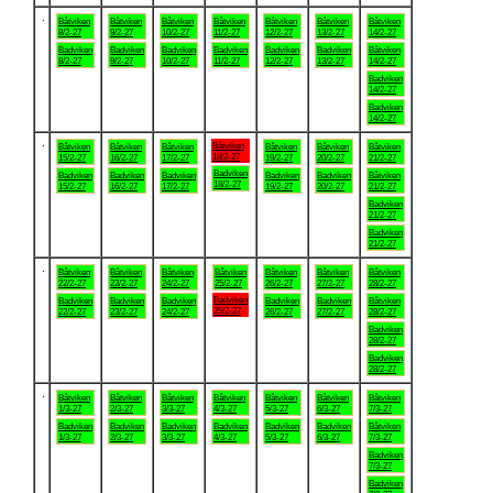
.
Båtviken
Båtviken
Båtviken
Båtviken
Båtviken
Båtviken
Båtviken
8/2-27
9/2-27
10/2-27
11/2-27
12/2-27
13/2-27
14/2-27
Badviken
Badviken
Badviken
Badviken
Badviken
Badviken
Båtviken
8/2-27
9/2-27
10/2-27
11/2-27
12/2-27
13/2-27
14/2-27
Badviken
14/2-27
Badviken
14/2-27
.
Båtviken
Båtviken
Båtviken
Båtviken
Båtviken
Båtviken
Båtviken
18/2-27
15/2-27
16/2-27
17/2-27
19/2-27
20/2-27
21/2-27
Badviken
Badviken
Badviken
Badviken
Badviken
Badviken
Båtviken
18/2-27
15/2-27
16/2-27
17/2-27
19/2-27
20/2-27
21/2-27
Badviken
21/2-27
Badviken
21/2-27
.
Båtviken
Båtviken
Båtviken
Båtviken
Båtviken
Båtviken
Båtviken
22/2-27
23/2-27
24/2-27
25/2-27
26/2-27
27/2-27
28/2-27
Badviken
Badviken
Badviken
Badviken
Badviken
Badviken
Båtviken
25/2-27
22/2-27
23/2-27
24/2-27
26/2-27
27/2-27
28/2-27
Badviken
28/2-27
Badviken
28/2-27
.
Båtviken
Båtviken
Båtviken
Båtviken
Båtviken
Båtviken
Båtviken
1/3-27
2/3-27
3/3-27
4/3-27
5/3-27
6/3-27
7/3-27
Badviken
Badviken
Badviken
Badviken
Badviken
Badviken
Båtviken
1/3-27
2/3-27
3/3-27
4/3-27
5/3-27
6/3-27
7/3-27
Badviken
7/3-27
Badviken