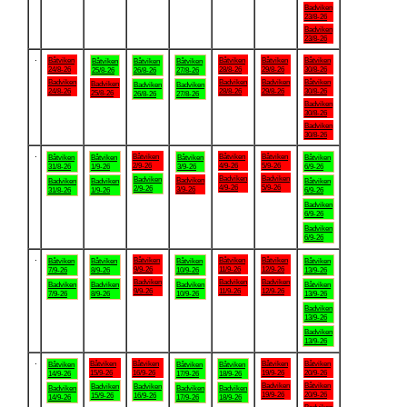
Badviken
23/8-26
Badviken
23/8-26
.
Båtviken
Båtviken
Båtviken
Båtviken
Båtviken
Båtviken
Båtviken
24/8-26
28/8-26
29/8-26
30/8-26
25/8-26
26/8-26
27/8-26
Badviken
Badviken
Badviken
Båtviken
Badviken
Badviken
Badviken
24/8-26
28/8-26
29/8-26
30/8-26
25/8-26
26/8-26
27/8-26
Badviken
30/8-26
Badviken
30/8-26
.
Båtviken
Båtviken
Båtviken
Båtviken
Båtviken
Båtviken
Båtviken
2/9-26
4/9-26
5/9-26
31/8-26
1/9-26
3/9-26
6/9-26
Badviken
Badviken
Badviken
Badviken
Badviken
Badviken
Båtviken
4/9-26
5/9-26
2/9-26
3/9-26
31/8-26
1/9-26
6/9-26
Badviken
6/9-26
Badviken
6/9-26
.
Båtviken
Båtviken
Båtviken
Båtviken
Båtviken
Båtviken
Båtviken
9/9-26
11/9-26
12/9-26
7/9-26
8/9-26
10/9-26
13/9-26
Badviken
Badviken
Badviken
Badviken
Badviken
Badviken
Båtviken
9/9-26
11/9-26
12/9-26
7/9-26
8/9-26
10/9-26
13/9-26
Badviken
13/9-26
Badviken
13/9-26
.
Båtviken
Båtviken
Båtviken
Båtviken
Båtviken
Båtviken
Båtviken
15/9-26
16/9-26
19/9-26
20/9-26
14/9-26
17/9-26
18/9-26
Badviken
Båtviken
Badviken
Badviken
Badviken
Badviken
Badviken
19/9-26
20/9-26
15/9-26
16/9-26
14/9-26
17/9-26
18/9-26