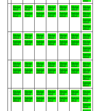
7/3-27
.
Båtviken
Båtviken
Båtviken
Båtviken
Båtviken
Båtviken
Båtviken
8/3-27
9/3-27
10/3-27
11/3-27
12/3-27
13/3-27
14/3-27
Badviken
Badviken
Badviken
Badviken
Badviken
Badviken
Båtviken
8/3-27
9/3-27
10/3-27
11/3-27
12/3-27
13/3-27
14/3-27
Badviken
14/3-27
Badviken
14/3-27
.
Båtviken
Båtviken
Båtviken
Båtviken
Båtviken
Båtviken
Båtviken
15/3-27
16/3-27
17/3-27
18/3-27
19/3-27
20/3-27
21/3-27
Badviken
Badviken
Badviken
Badviken
Badviken
Badviken
Båtviken
15/3-27
16/3-27
17/3-27
18/3-27
19/3-27
20/3-27
21/3-27
Badviken
21/3-27
Badviken
21/3-27
.
Båtviken
Båtviken
Båtviken
Båtviken
Båtviken
Båtviken
Båtviken
22/3-27
23/3-27
24/3-27
25/3-27
26/3-27
27/3-27
28/3-27
Badviken
Badviken
Badviken
Badviken
Badviken
Badviken
Båtviken
22/3-27
23/3-27
24/3-27
25/3-27
26/3-27
27/3-27
28/3-27
Badviken
28/3-27
Badviken
28/3-27
.
Båtviken
Båtviken
Båtviken
Båtviken
Båtviken
Båtviken
Båtviken
29/3-27
30/3-27
31/3-27
1/4-27
2/4-27
3/4-27
4/4-27
Badviken
Badviken
Badviken
Badviken
Badviken
Badviken
Båtviken
29/3-27
30/3-27
31/3-27
1/4-27
2/4-27
3/4-27
4/4-27
Badviken
4/4-27
Badviken