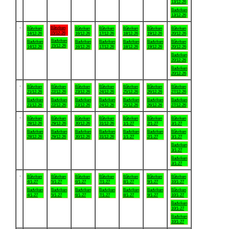
13/12-26
Badviken
13/12-26
.
Båtviken
Båtviken
Båtviken
Båtviken
Båtviken
Båtviken
Båtviken
15/12-26
14/12-26
16/12-26
17/12-26
18/12-26
19/12-26
20/12-26
Badviken
Badviken
Badviken
Badviken
Badviken
Badviken
Båtviken
15/12-26
14/12-26
16/12-26
17/12-26
18/12-26
19/12-26
20/12-26
Badviken
20/12-26
Badviken
20/12-26
.
Båtviken
Båtviken
Båtviken
Båtviken
Båtviken
Båtviken
Båtviken
21/12-26
22/12-26
23/12-26
24/12-26
25/12-26
26/12-26
27/12-26
Badviken
Badviken
Badviken
Badviken
Badviken
Badviken
Badviken
21/12-26
22/12-26
23/12-26
24/12-26
25/12-26
26/12-26
27/12-26
.
Båtviken
Båtviken
Båtviken
Båtviken
Båtviken
Båtviken
Båtviken
28/12-26
29/12-26
30/12-26
31/12-26
1/1-27
2/1-27
3/1-27
Badviken
Badviken
Badviken
Badviken
Badviken
Badviken
Båtviken
28/12-26
29/12-26
30/12-26
31/12-26
1/1-27
2/1-27
3/1-27
Badviken
3/1-27
Badviken
3/1-27
.
Båtviken
Båtviken
Båtviken
Båtviken
Båtviken
Båtviken
Båtviken
4/1-27
5/1-27
6/1-27
7/1-27
8/1-27
9/1-27
10/1-27
Badviken
Badviken
Badviken
Badviken
Badviken
Badviken
Båtviken
4/1-27
5/1-27
6/1-27
7/1-27
8/1-27
9/1-27
10/1-27
Badviken
10/1-27
Badviken
10/1-27