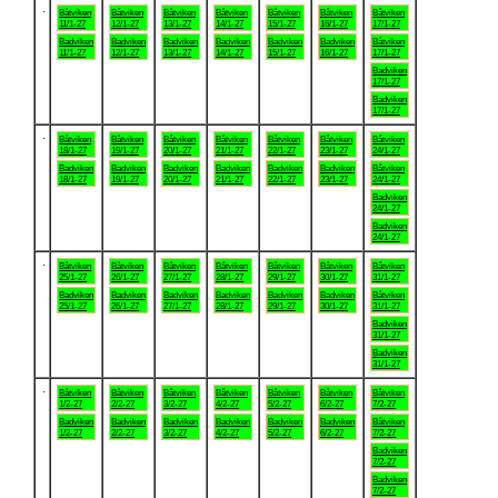
.
Båtviken
Båtviken
Båtviken
Båtviken
Båtviken
Båtviken
Båtviken
11/1-27
12/1-27
13/1-27
14/1-27
15/1-27
16/1-27
17/1-27
Badviken
Badviken
Badviken
Badviken
Badviken
Badviken
Båtviken
11/1-27
12/1-27
13/1-27
14/1-27
15/1-27
16/1-27
17/1-27
Badviken
17/1-27
Badviken
17/1-27
.
Båtviken
Båtviken
Båtviken
Båtviken
Båtviken
Båtviken
Båtviken
18/1-27
19/1-27
20/1-27
21/1-27
22/1-27
23/1-27
24/1-27
Badviken
Badviken
Badviken
Badviken
Badviken
Badviken
Båtviken
18/1-27
19/1-27
20/1-27
21/1-27
22/1-27
23/1-27
24/1-27
Badviken
24/1-27
Badviken
24/1-27
.
Båtviken
Båtviken
Båtviken
Båtviken
Båtviken
Båtviken
Båtviken
25/1-27
26/1-27
27/1-27
28/1-27
29/1-27
30/1-27
31/1-27
Badviken
Badviken
Badviken
Badviken
Badviken
Badviken
Båtviken
25/1-27
26/1-27
27/1-27
28/1-27
29/1-27
30/1-27
31/1-27
Badviken
31/1-27
Badviken
31/1-27
.
Båtviken
Båtviken
Båtviken
Båtviken
Båtviken
Båtviken
Båtviken
1/2-27
2/2-27
3/2-27
4/2-27
5/2-27
6/2-27
7/2-27
Badviken
Badviken
Badviken
Badviken
Badviken
Badviken
Båtviken
1/2-27
2/2-27
3/2-27
4/2-27
5/2-27
6/2-27
7/2-27
Badviken
7/2-27
Badviken
7/2-27