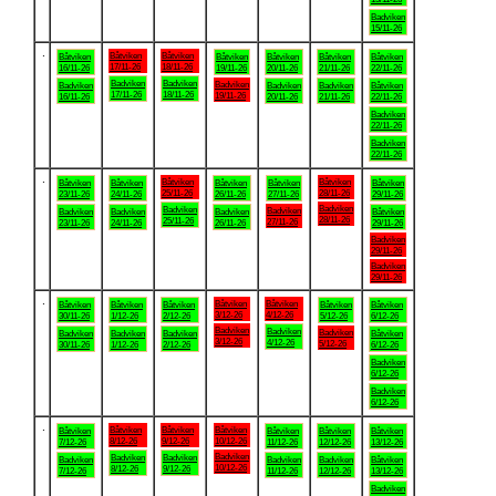
Badviken
15/11-26
.
Båtviken
Båtviken
Båtviken
Båtviken
Båtviken
Båtviken
Båtviken
17/11-26
18/11-26
16/11-26
19/11-26
20/11-26
21/11-26
22/11-26
Badviken
Badviken
Badviken
Badviken
Badviken
Badviken
Båtviken
17/11-26
18/11-26
19/11-26
16/11-26
20/11-26
21/11-26
22/11-26
Badviken
22/11-26
Badviken
22/11-26
.
Båtviken
Båtviken
Båtviken
Båtviken
Båtviken
Båtviken
Båtviken
25/11-26
28/11-26
23/11-26
24/11-26
26/11-26
27/11-26
29/11-26
Badviken
Badviken
Badviken
Badviken
Badviken
Badviken
Båtviken
28/11-26
25/11-26
27/11-26
23/11-26
24/11-26
26/11-26
29/11-26
Badviken
29/11-26
Badviken
29/11-26
.
Båtviken
Båtviken
Båtviken
Båtviken
Båtviken
Båtviken
Båtviken
3/12-26
4/12-26
30/11-26
1/12-26
2/12-26
5/12-26
6/12-26
Badviken
Badviken
Badviken
Badviken
Badviken
Badviken
Båtviken
3/12-26
4/12-26
5/12-26
30/11-26
1/12-26
2/12-26
6/12-26
Badviken
6/12-26
Badviken
6/12-26
.
Båtviken
Båtviken
Båtviken
Båtviken
Båtviken
Båtviken
Båtviken
8/12-26
9/12-26
10/12-26
7/12-26
11/12-26
12/12-26
13/12-26
Badviken
Badviken
Badviken
Badviken
Badviken
Badviken
Båtviken
10/12-26
8/12-26
9/12-26
7/12-26
11/12-26
12/12-26
13/12-26
Badviken