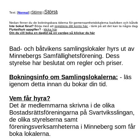
Störst
Större
Text: [
Normal
] [
] [
]
Nedan finner du de bokningsbara tiderna för gemensamhetslokalerna badviken och båtvik
Inte bokat förut?
Börja med att
registrera ditt konto här.
- tänk på att det kan ta några daga
Flyttat/bytt uppgifter?
-
klicka här
Om du vill boka en dagtid på en vardag så klickar du här
Bad- och båtvikens samlingslokaler hyrs ut av
Minnebergs Samfällighetsförening. Dess
styrelse har beslutat om regler och priser.
Bokningsinfo om Samlingslokalerna:
- läs
igenom detta innan du bokar din tid.
Vem får hyra?
Det är medlemmarna skrivna i de olika
Bostadsrättsföreningarna på Svartviksslingan,
de olika styrelserna samt
föreningsverksamheterna i Minneberg som får
boka lokalerna.