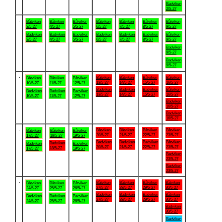
Badviken
2/5-27
.
Båtviken
Båtviken
Båtviken
Båtviken
Båtviken
Båtviken
Båtviken
3/5-27
4/5-27
5/5-27
6/5-27
7/5-27
8/5-27
9/5-27
Badviken
Badviken
Badviken
Badviken
Badviken
Badviken
Båtviken
3/5-27
4/5-27
5/5-27
6/5-27
7/5-27
8/5-27
9/5-27
Badviken
9/5-27
Badviken
9/5-27
.
Båtviken
Båtviken
Båtviken
Båtviken
Båtviken
Båtviken
Båtviken
13/5-27
14/5-27
15/5-27
16/5-27
10/5-27
11/5-27
12/5-27
Badviken
Badviken
Badviken
Båtviken
Badviken
Badviken
Badviken
13/5-27
14/5-27
15/5-27
16/5-27
10/5-27
11/5-27
12/5-27
Badviken
16/5-27
Badviken
16/5-27
.
Båtviken
Båtviken
Båtviken
Båtviken
Båtviken
Båtviken
Båtviken
20/5-27
21/5-27
22/5-27
23/5-27
17/5-27
18/5-27
19/5-27
Badviken
Badviken
Badviken
Båtviken
Badviken
Badviken
Badviken
20/5-27
21/5-27
22/5-27
23/5-27
18/5-27
17/5-27
19/5-27
Badviken
23/5-27
Badviken
23/5-27
.
Båtviken
Båtviken
Båtviken
Båtviken
Båtviken
Båtviken
Båtviken
27/5-27
28/5-27
29/5-27
30/5-27
24/5-27
25/5-27
26/5-27
Badviken
Badviken
Badviken
Båtviken
Badviken
Badviken
Badviken
27/5-27
28/5-27
29/5-27
30/5-27
24/5-27
25/5-27
26/5-27
Badviken
30/5-27
Badviken