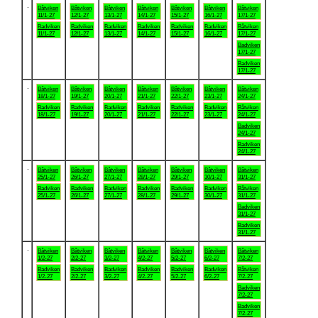
.
Båtviken
Båtviken
Båtviken
Båtviken
Båtviken
Båtviken
Båtviken
11/1-27
12/1-27
13/1-27
14/1-27
15/1-27
16/1-27
17/1-27
Badviken
Badviken
Badviken
Badviken
Badviken
Badviken
Båtviken
11/1-27
12/1-27
13/1-27
14/1-27
15/1-27
16/1-27
17/1-27
Badviken
17/1-27
Badviken
17/1-27
.
Båtviken
Båtviken
Båtviken
Båtviken
Båtviken
Båtviken
Båtviken
18/1-27
19/1-27
20/1-27
21/1-27
22/1-27
23/1-27
24/1-27
Badviken
Badviken
Badviken
Badviken
Badviken
Badviken
Båtviken
18/1-27
19/1-27
20/1-27
21/1-27
22/1-27
23/1-27
24/1-27
Badviken
24/1-27
Badviken
24/1-27
.
Båtviken
Båtviken
Båtviken
Båtviken
Båtviken
Båtviken
Båtviken
25/1-27
26/1-27
27/1-27
28/1-27
29/1-27
30/1-27
31/1-27
Badviken
Badviken
Badviken
Badviken
Badviken
Badviken
Båtviken
25/1-27
26/1-27
27/1-27
28/1-27
29/1-27
30/1-27
31/1-27
Badviken
31/1-27
Badviken
31/1-27
.
Båtviken
Båtviken
Båtviken
Båtviken
Båtviken
Båtviken
Båtviken
1/2-27
2/2-27
3/2-27
4/2-27
5/2-27
6/2-27
7/2-27
Badviken
Badviken
Badviken
Badviken
Badviken
Badviken
Båtviken
1/2-27
2/2-27
3/2-27
4/2-27
5/2-27
6/2-27
7/2-27
Badviken
7/2-27
Badviken
7/2-27