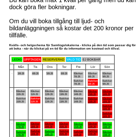
Du kan boka max 1 kväll per gång men du kan
dock göra fler bokningar.
Om du vill boka tillgång till ljud- och
bildanläggningen så kostar det 200 kronor per
tillfälle.
Kvälls- och helgschema för Samlingslokalerna - klicka på den tid som passar dig för
att boka - när du klickat på en tid får du information om kostnad och tillval.
LEDIG
UPPTAGEN
RESERVERAD
VALD TID
EJ BOKBAR
Mån
Tis
Ons
Tor
Fre
Lör
Sön
.
3/8-26
4/8-26
5/8-26
6/8-26
Båtviken
Båtviken
Båtviken
7/8-26
8/8-26
9/8-26
Badviken
Badviken
Badviken
7/8-26
8/8-26
9/8-26
.
Båtviken
Båtviken
Båtviken
Båtviken
Båtviken
Båtviken
Båtviken
10/8-26
11/8-26
12/8-26
13/8-26
14/8-26
15/8-26
16/8-26
Badviken
Badviken
Badviken
Badviken
Badviken
Badviken
Båtviken
10/8-26
11/8-26
12/8-26
13/8-26
14/8-26
15/8-26
16/8-26
Badviken
16/8-26
Badviken
16/8-26
.
Båtviken
Båtviken
Båtviken
Båtviken
Båtviken
Båtviken
Båtviken
18/8-26
19/8-26
20/8-26
22/8-26
17/8-26
21/8-26
23/8-26
Badviken
Badviken
Badviken
Badviken
Badviken
Badviken
Båtviken
18/8-26
20/8-26
22/8-26
19/8-26
21/8-26
17/8-26
23/8-26