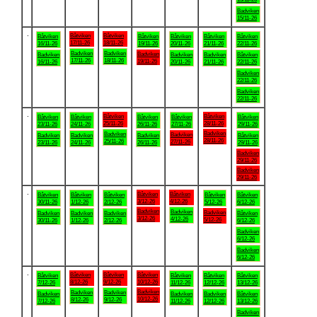
Badviken
15/11-26
.
Båtviken
Båtviken
Båtviken
Båtviken
Båtviken
Båtviken
Båtviken
17/11-26
18/11-26
16/11-26
19/11-26
20/11-26
21/11-26
22/11-26
Badviken
Badviken
Badviken
Badviken
Badviken
Badviken
Båtviken
17/11-26
18/11-26
19/11-26
16/11-26
20/11-26
21/11-26
22/11-26
Badviken
22/11-26
Badviken
22/11-26
.
Båtviken
Båtviken
Båtviken
Båtviken
Båtviken
Båtviken
Båtviken
25/11-26
28/11-26
23/11-26
24/11-26
26/11-26
27/11-26
29/11-26
Badviken
Badviken
Badviken
Badviken
Badviken
Badviken
Båtviken
28/11-26
25/11-26
27/11-26
23/11-26
24/11-26
26/11-26
29/11-26
Badviken
29/11-26
Badviken
29/11-26
.
Båtviken
Båtviken
Båtviken
Båtviken
Båtviken
Båtviken
Båtviken
3/12-26
4/12-26
30/11-26
1/12-26
2/12-26
5/12-26
6/12-26
Badviken
Badviken
Badviken
Badviken
Badviken
Badviken
Båtviken
3/12-26
4/12-26
5/12-26
30/11-26
1/12-26
2/12-26
6/12-26
Badviken
6/12-26
Badviken
6/12-26
.
Båtviken
Båtviken
Båtviken
Båtviken
Båtviken
Båtviken
Båtviken
8/12-26
9/12-26
10/12-26
7/12-26
11/12-26
12/12-26
13/12-26
Badviken
Badviken
Badviken
Badviken
Badviken
Badviken
Båtviken
10/12-26
8/12-26
9/12-26
7/12-26
11/12-26
12/12-26
13/12-26
Badviken