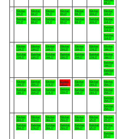
4/4-27
.
Båtviken
Båtviken
Båtviken
Båtviken
Båtviken
Båtviken
Båtviken
5/4-27
6/4-27
7/4-27
8/4-27
9/4-27
10/4-27
11/4-27
Badviken
Badviken
Badviken
Badviken
Badviken
Badviken
Båtviken
5/4-27
6/4-27
7/4-27
8/4-27
9/4-27
10/4-27
11/4-27
Badviken
11/4-27
Badviken
11/4-27
.
Båtviken
Båtviken
Båtviken
Båtviken
Båtviken
Båtviken
Båtviken
12/4-27
13/4-27
14/4-27
15/4-27
16/4-27
17/4-27
18/4-27
Badviken
Badviken
Badviken
Badviken
Badviken
Badviken
Båtviken
12/4-27
13/4-27
14/4-27
15/4-27
16/4-27
17/4-27
18/4-27
Badviken
18/4-27
Badviken
18/4-27
.
Båtviken
Båtviken
Båtviken
Båtviken
Båtviken
Båtviken
Båtviken
22/4-27
19/4-27
20/4-27
21/4-27
23/4-27
24/4-27
25/4-27
Badviken
Badviken
Badviken
Badviken
Badviken
Badviken
Båtviken
22/4-27
19/4-27
20/4-27
21/4-27
23/4-27
24/4-27
25/4-27
Badviken
25/4-27
Badviken
25/4-27
.
Båtviken
Båtviken
Båtviken
Båtviken
Båtviken
Båtviken
Båtviken
26/4-27
27/4-27
28/4-27
29/4-27
30/4-27
1/5-27
2/5-27
Badviken
Badviken
Badviken
Badviken
Badviken
Badviken
Båtviken
26/4-27
27/4-27
28/4-27
29/4-27
30/4-27
1/5-27
2/5-27
Badviken
2/5-27