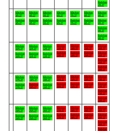
Badviken
2/5-27
.
Båtviken
Båtviken
Båtviken
Båtviken
Båtviken
Båtviken
Båtviken
3/5-27
4/5-27
5/5-27
6/5-27
7/5-27
8/5-27
9/5-27
Badviken
Badviken
Badviken
Badviken
Badviken
Badviken
Båtviken
3/5-27
4/5-27
5/5-27
6/5-27
7/5-27
8/5-27
9/5-27
Badviken
9/5-27
Badviken
9/5-27
.
Båtviken
Båtviken
Båtviken
Båtviken
Båtviken
Båtviken
Båtviken
13/5-27
14/5-27
15/5-27
16/5-27
10/5-27
11/5-27
12/5-27
Badviken
Badviken
Badviken
Båtviken
Badviken
Badviken
Badviken
13/5-27
14/5-27
15/5-27
16/5-27
10/5-27
11/5-27
12/5-27
Badviken
16/5-27
Badviken
16/5-27
.
Båtviken
Båtviken
Båtviken
Båtviken
Båtviken
Båtviken
Båtviken
20/5-27
21/5-27
22/5-27
23/5-27
17/5-27
18/5-27
19/5-27
Badviken
Badviken
Badviken
Båtviken
Badviken
Badviken
Badviken
20/5-27
21/5-27
22/5-27
23/5-27
18/5-27
17/5-27
19/5-27
Badviken
23/5-27
Badviken
23/5-27
.
Båtviken
Båtviken
Båtviken
Båtviken
Båtviken
Båtviken
Båtviken
27/5-27
28/5-27
29/5-27
30/5-27
24/5-27
25/5-27
26/5-27
Badviken
Badviken
Badviken
Båtviken
Badviken
Badviken
Badviken
27/5-27
28/5-27
29/5-27
30/5-27
24/5-27
25/5-27
26/5-27
Badviken
30/5-27
Badviken