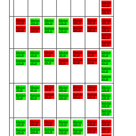
Badviken
23/8-26
Badviken
23/8-26
.
Båtviken
Båtviken
Båtviken
Båtviken
Båtviken
Båtviken
Båtviken
24/8-26
28/8-26
29/8-26
30/8-26
25/8-26
26/8-26
27/8-26
Badviken
Badviken
Badviken
Båtviken
Badviken
Badviken
Badviken
24/8-26
28/8-26
29/8-26
30/8-26
25/8-26
26/8-26
27/8-26
Badviken
30/8-26
Badviken
30/8-26
.
Båtviken
Båtviken
Båtviken
Båtviken
Båtviken
Båtviken
Båtviken
2/9-26
4/9-26
5/9-26
31/8-26
1/9-26
3/9-26
6/9-26
Badviken
Badviken
Badviken
Badviken
Badviken
Badviken
Båtviken
4/9-26
5/9-26
2/9-26
3/9-26
31/8-26
1/9-26
6/9-26
Badviken
6/9-26
Badviken
6/9-26
.
Båtviken
Båtviken
Båtviken
Båtviken
Båtviken
Båtviken
Båtviken
9/9-26
11/9-26
12/9-26
7/9-26
8/9-26
10/9-26
13/9-26
Badviken
Badviken
Badviken
Badviken
Badviken
Badviken
Båtviken
9/9-26
11/9-26
12/9-26
7/9-26
8/9-26
10/9-26
13/9-26
Badviken
13/9-26
Badviken
13/9-26
.
Båtviken
Båtviken
Båtviken
Båtviken
Båtviken
Båtviken
Båtviken
15/9-26
16/9-26
19/9-26
20/9-26
14/9-26
17/9-26
18/9-26
Badviken
Båtviken
Badviken
Badviken
Badviken
Badviken
Badviken
19/9-26
20/9-26
15/9-26
16/9-26
14/9-26
17/9-26
18/9-26