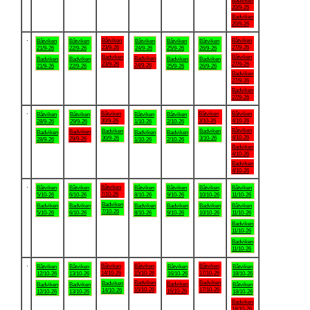
Badviken
20/9-26
Badviken
20/9-26
.
Båtviken
Båtviken
Båtviken
Båtviken
Båtviken
Båtviken
Båtviken
23/9-26
27/9-26
21/9-26
22/9-26
24/9-26
25/9-26
26/9-26
Badviken
Båtviken
Badviken
Badviken
Badviken
Badviken
Badviken
23/9-26
27/9-26
24/9-26
21/9-26
22/9-26
25/9-26
26/9-26
Badviken
27/9-26
Badviken
27/9-26
.
Båtviken
Båtviken
Båtviken
Båtviken
Båtviken
Båtviken
Båtviken
30/9-26
3/10-26
4/10-26
28/9-26
29/9-26
1/10-26
2/10-26
Båtviken
Badviken
Badviken
Badviken
Badviken
Badviken
Badviken
4/10-26
30/9-26
3/10-26
29/9-26
28/9-26
1/10-26
2/10-26
Badviken
4/10-26
Badviken
4/10-26
.
Båtviken
Båtviken
Båtviken
Båtviken
Båtviken
Båtviken
Båtviken
7/10-26
5/10-26
6/10-26
8/10-26
9/10-26
10/10-26
11/10-26
Badviken
Badviken
Badviken
Badviken
Badviken
Badviken
Båtviken
7/10-26
5/10-26
6/10-26
8/10-26
9/10-26
10/10-26
11/10-26
Badviken
11/10-26
Badviken
11/10-26
.
Båtviken
Båtviken
Båtviken
Båtviken
Båtviken
Båtviken
Båtviken
14/10-26
15/10-26
17/10-26
12/10-26
13/10-26
16/10-26
18/10-26
Badviken
Badviken
Badviken
Badviken
Badviken
Badviken
Båtviken
15/10-26
17/10-26
14/10-26
16/10-26
12/10-26
13/10-26
18/10-26
Badviken
18/10-26