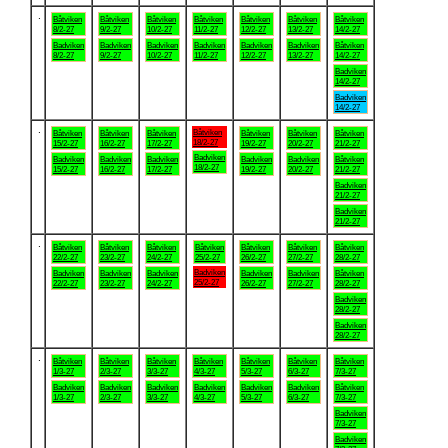
.
Båtviken
Båtviken
Båtviken
Båtviken
Båtviken
Båtviken
Båtviken
8/2-27
9/2-27
10/2-27
11/2-27
12/2-27
13/2-27
14/2-27
Badviken
Badviken
Badviken
Badviken
Badviken
Badviken
Båtviken
8/2-27
9/2-27
10/2-27
11/2-27
12/2-27
13/2-27
14/2-27
Badviken
14/2-27
Badviken
14/2-27
.
Båtviken
Båtviken
Båtviken
Båtviken
Båtviken
Båtviken
Båtviken
18/2-27
15/2-27
16/2-27
17/2-27
19/2-27
20/2-27
21/2-27
Badviken
Badviken
Badviken
Badviken
Badviken
Badviken
Båtviken
18/2-27
15/2-27
16/2-27
17/2-27
19/2-27
20/2-27
21/2-27
Badviken
21/2-27
Badviken
21/2-27
.
Båtviken
Båtviken
Båtviken
Båtviken
Båtviken
Båtviken
Båtviken
22/2-27
23/2-27
24/2-27
25/2-27
26/2-27
27/2-27
28/2-27
Badviken
Badviken
Badviken
Badviken
Badviken
Badviken
Båtviken
25/2-27
22/2-27
23/2-27
24/2-27
26/2-27
27/2-27
28/2-27
Badviken
28/2-27
Badviken
28/2-27
.
Båtviken
Båtviken
Båtviken
Båtviken
Båtviken
Båtviken
Båtviken
1/3-27
2/3-27
3/3-27
4/3-27
5/3-27
6/3-27
7/3-27
Badviken
Badviken
Badviken
Badviken
Badviken
Badviken
Båtviken
1/3-27
2/3-27
3/3-27
4/3-27
5/3-27
6/3-27
7/3-27
Badviken
7/3-27
Badviken