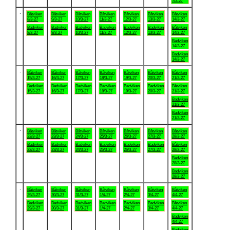
7/3-27
.
Båtviken
Båtviken
Båtviken
Båtviken
Båtviken
Båtviken
Båtviken
8/3-27
9/3-27
10/3-27
11/3-27
12/3-27
13/3-27
14/3-27
Badviken
Badviken
Badviken
Badviken
Badviken
Badviken
Båtviken
8/3-27
9/3-27
10/3-27
11/3-27
12/3-27
13/3-27
14/3-27
Badviken
14/3-27
Badviken
14/3-27
.
Båtviken
Båtviken
Båtviken
Båtviken
Båtviken
Båtviken
Båtviken
15/3-27
16/3-27
17/3-27
18/3-27
19/3-27
20/3-27
21/3-27
Badviken
Badviken
Badviken
Badviken
Badviken
Badviken
Båtviken
15/3-27
16/3-27
17/3-27
18/3-27
19/3-27
20/3-27
21/3-27
Badviken
21/3-27
Badviken
21/3-27
.
Båtviken
Båtviken
Båtviken
Båtviken
Båtviken
Båtviken
Båtviken
22/3-27
23/3-27
24/3-27
25/3-27
26/3-27
27/3-27
28/3-27
Badviken
Badviken
Badviken
Badviken
Badviken
Badviken
Båtviken
22/3-27
23/3-27
24/3-27
25/3-27
26/3-27
27/3-27
28/3-27
Badviken
28/3-27
Badviken
28/3-27
.
Båtviken
Båtviken
Båtviken
Båtviken
Båtviken
Båtviken
Båtviken
29/3-27
30/3-27
31/3-27
1/4-27
2/4-27
3/4-27
4/4-27
Badviken
Badviken
Badviken
Badviken
Badviken
Badviken
Båtviken
29/3-27
30/3-27
31/3-27
1/4-27
2/4-27
3/4-27
4/4-27
Badviken
4/4-27
Badviken