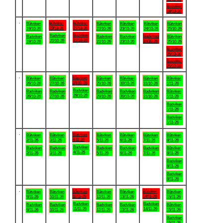
Badviken
18/10-26
.
Båtviken
Båtviken
Båtviken
Båtviken
Båtviken
Båtviken
Båtviken
20/10-26
21/10-26
19/10-26
22/10-26
23/10-26
24/10-26
25/10-26
Badviken
Badviken
Badviken
Badviken
Badviken
Badviken
Båtviken
21/10-26
20/10-26
24/10-26
19/10-26
22/10-26
23/10-26
25/10-26
Badviken
25/10-26
Badviken
25/10-26
.
Båtviken
Båtviken
Båtviken
Båtviken
Båtviken
Båtviken
Båtviken
28/10-26
26/10-26
27/10-26
29/10-26
30/10-26
31/10-26
1/11-26
Badviken
Badviken
Badviken
Badviken
Badviken
Badviken
Båtviken
28/10-26
26/10-26
27/10-26
29/10-26
30/10-26
31/10-26
1/11-26
Badviken
1/11-26
Badviken
1/11-26
.
Båtviken
Båtviken
Båtviken
Båtviken
Båtviken
Båtviken
Båtviken
4/11-26
2/11-26
3/11-26
5/11-26
6/11-26
7/11-26
8/11-26
Badviken
Badviken
Badviken
Badviken
Badviken
Badviken
Båtviken
4/11-26
2/11-26
3/11-26
5/11-26
6/11-26
7/11-26
8/11-26
Badviken
8/11-26
Badviken
8/11-26
.
Båtviken
Båtviken
Båtviken
Båtviken
Båtviken
Båtviken
Båtviken
11/11-26
14/11-26
9/11-26
10/11-26
12/11-26
13/11-26
15/11-26
Badviken
Badviken
Badviken
Badviken
Badviken
Badviken
Båtviken
11/11-26
14/11-26
9/11-26
10/11-26
12/11-26
13/11-26
15/11-26
Badviken
15/11-26