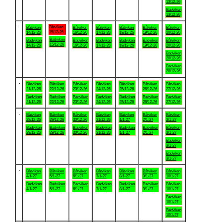
13/12-26
Badviken
13/12-26
.
Båtviken
Båtviken
Båtviken
Båtviken
Båtviken
Båtviken
Båtviken
15/12-26
14/12-26
16/12-26
17/12-26
18/12-26
19/12-26
20/12-26
Badviken
Badviken
Badviken
Badviken
Badviken
Badviken
Båtviken
15/12-26
14/12-26
16/12-26
17/12-26
18/12-26
19/12-26
20/12-26
Badviken
20/12-26
Badviken
20/12-26
.
Båtviken
Båtviken
Båtviken
Båtviken
Båtviken
Båtviken
Båtviken
21/12-26
22/12-26
23/12-26
24/12-26
25/12-26
26/12-26
27/12-26
Badviken
Badviken
Badviken
Badviken
Badviken
Badviken
Badviken
21/12-26
22/12-26
23/12-26
24/12-26
25/12-26
26/12-26
27/12-26
.
Båtviken
Båtviken
Båtviken
Båtviken
Båtviken
Båtviken
Båtviken
28/12-26
29/12-26
30/12-26
31/12-26
1/1-27
2/1-27
3/1-27
Badviken
Badviken
Badviken
Badviken
Badviken
Badviken
Båtviken
28/12-26
29/12-26
30/12-26
31/12-26
1/1-27
2/1-27
3/1-27
Badviken
3/1-27
Badviken
3/1-27
.
Båtviken
Båtviken
Båtviken
Båtviken
Båtviken
Båtviken
Båtviken
4/1-27
5/1-27
6/1-27
7/1-27
8/1-27
9/1-27
10/1-27
Badviken
Badviken
Badviken
Badviken
Badviken
Badviken
Båtviken
4/1-27
5/1-27
6/1-27
7/1-27
8/1-27
9/1-27
10/1-27
Badviken
10/1-27
Badviken
10/1-27