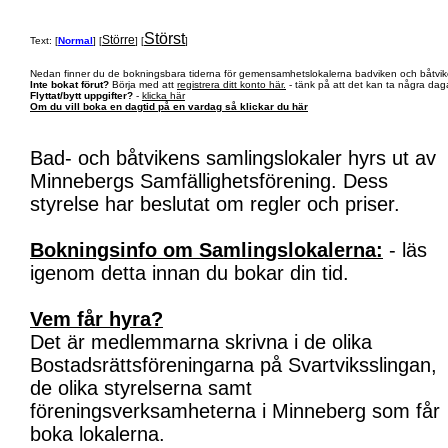
Störst
Större
Text: [
Normal
] [
] [
]
Nedan finner du de bokningsbara tiderna för gemensamhetslokalerna badviken och båtvik
Inte bokat förut?
Börja med att
registrera ditt konto här.
- tänk på att det kan ta några daga
Flyttat/bytt uppgifter?
-
klicka här
Om du vill boka en dagtid på en vardag så klickar du här
Bad- och båtvikens samlingslokaler hyrs ut av
Minnebergs Samfällighetsförening. Dess
styrelse har beslutat om regler och priser.
Bokningsinfo om Samlingslokalerna:
- läs
igenom detta innan du bokar din tid.
Vem får hyra?
Det är medlemmarna skrivna i de olika
Bostadsrättsföreningarna på Svartviksslingan,
de olika styrelserna samt
föreningsverksamheterna i Minneberg som får
boka lokalerna.