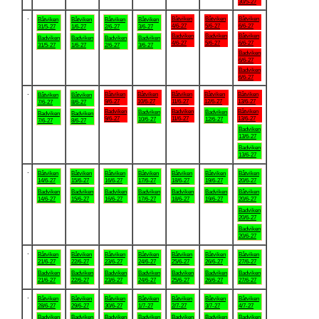
30/5-27
.
Båtviken
Båtviken
Båtviken
Båtviken
Båtviken
Båtviken
Båtviken
4/6-27
5/6-27
6/6-27
31/5-27
1/6-27
2/6-27
3/6-27
Badviken
Badviken
Båtviken
Badviken
Badviken
Badviken
Badviken
4/6-27
5/6-27
6/6-27
31/5-27
1/6-27
2/6-27
3/6-27
Badviken
6/6-27
Badviken
6/6-27
.
Båtviken
Båtviken
Båtviken
Båtviken
Båtviken
Båtviken
Båtviken
9/6-27
10/6-27
11/6-27
12/6-27
13/6-27
7/6-27
8/6-27
Badviken
Badviken
Båtviken
Badviken
Badviken
Badviken
Badviken
9/6-27
11/6-27
13/6-27
10/6-27
12/6-27
7/6-27
8/6-27
Badviken
13/6-27
Badviken
13/6-27
.
Båtviken
Båtviken
Båtviken
Båtviken
Båtviken
Båtviken
Båtviken
14/6-27
15/6-27
16/6-27
17/6-27
18/6-27
19/6-27
20/6-27
Badviken
Badviken
Badviken
Badviken
Badviken
Badviken
Båtviken
14/6-27
15/6-27
16/6-27
17/6-27
18/6-27
19/6-27
20/6-27
Badviken
20/6-27
Badviken
20/6-27
.
Båtviken
Båtviken
Båtviken
Båtviken
Båtviken
Båtviken
Båtviken
21/6-27
22/6-27
23/6-27
24/6-27
25/6-27
26/6-27
27/6-27
Badviken
Badviken
Badviken
Badviken
Badviken
Badviken
Badviken
21/6-27
22/6-27
23/6-27
24/6-27
25/6-27
26/6-27
27/6-27
.
Båtviken
Båtviken
Båtviken
Båtviken
Båtviken
Båtviken
Båtviken
28/6-27
29/6-27
30/6-27
1/7-27
2/7-27
3/7-27
4/7-27
Badviken
Badviken
Badviken
Badviken
Badviken
Badviken
Badviken