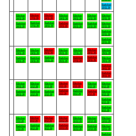
Badviken
15/11-26
.
Båtviken
Båtviken
Båtviken
Båtviken
Båtviken
Båtviken
Båtviken
17/11-26
18/11-26
16/11-26
19/11-26
20/11-26
21/11-26
22/11-26
Badviken
Badviken
Badviken
Badviken
Badviken
Badviken
Båtviken
17/11-26
18/11-26
19/11-26
16/11-26
20/11-26
21/11-26
22/11-26
Badviken
22/11-26
Badviken
22/11-26
.
Båtviken
Båtviken
Båtviken
Båtviken
Båtviken
Båtviken
Båtviken
25/11-26
28/11-26
23/11-26
24/11-26
26/11-26
27/11-26
29/11-26
Badviken
Badviken
Badviken
Badviken
Badviken
Badviken
Båtviken
28/11-26
25/11-26
27/11-26
23/11-26
24/11-26
26/11-26
29/11-26
Badviken
29/11-26
Badviken
29/11-26
.
Båtviken
Båtviken
Båtviken
Båtviken
Båtviken
Båtviken
Båtviken
3/12-26
4/12-26
30/11-26
1/12-26
2/12-26
5/12-26
6/12-26
Badviken
Badviken
Badviken
Badviken
Badviken
Badviken
Båtviken
3/12-26
4/12-26
5/12-26
30/11-26
1/12-26
2/12-26
6/12-26
Badviken
6/12-26
Badviken
6/12-26
.
Båtviken
Båtviken
Båtviken
Båtviken
Båtviken
Båtviken
Båtviken
8/12-26
9/12-26
10/12-26
7/12-26
11/12-26
12/12-26
13/12-26
Badviken
Badviken
Badviken
Badviken
Badviken
Badviken
Båtviken
10/12-26
8/12-26
9/12-26
7/12-26
11/12-26
12/12-26
13/12-26
Badviken