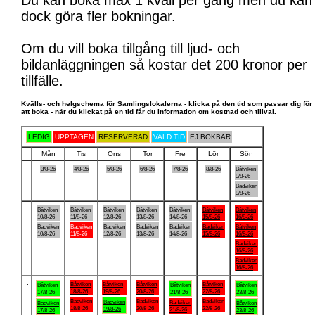
Du kan boka max 1 kväll per gång men du kan
dock göra fler bokningar.
Om du vill boka tillgång till ljud- och
bildanläggningen så kostar det 200 kronor per
tillfälle.
Kvälls- och helgschema för Samlingslokalerna - klicka på den tid som passar dig för
att boka - när du klickat på en tid får du information om kostnad och tillval.
LEDIG
UPPTAGEN
RESERVERAD
VALD TID
EJ BOKBAR
Mån
Tis
Ons
Tor
Fre
Lör
Sön
.
3/8-26
4/8-26
5/8-26
6/8-26
7/8-26
8/8-26
Båtviken
9/8-26
Badviken
9/8-26
.
Båtviken
Båtviken
Båtviken
Båtviken
Båtviken
Båtviken
Båtviken
10/8-26
11/8-26
12/8-26
13/8-26
14/8-26
15/8-26
16/8-26
Badviken
Badviken
Badviken
Badviken
Badviken
Badviken
Båtviken
10/8-26
11/8-26
12/8-26
13/8-26
14/8-26
15/8-26
16/8-26
Badviken
16/8-26
Badviken
16/8-26
.
Båtviken
Båtviken
Båtviken
Båtviken
Båtviken
Båtviken
Båtviken
18/8-26
19/8-26
20/8-26
22/8-26
17/8-26
21/8-26
23/8-26
Badviken
Badviken
Badviken
Badviken
Badviken
Badviken
Båtviken
18/8-26
20/8-26
22/8-26
19/8-26
21/8-26
17/8-26
23/8-26