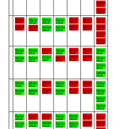
Badviken
23/8-26
Badviken
23/8-26
.
Båtviken
Båtviken
Båtviken
Båtviken
Båtviken
Båtviken
Båtviken
24/8-26
28/8-26
29/8-26
30/8-26
25/8-26
26/8-26
27/8-26
Badviken
Badviken
Badviken
Båtviken
Badviken
Badviken
Badviken
24/8-26
28/8-26
29/8-26
30/8-26
25/8-26
26/8-26
27/8-26
Badviken
30/8-26
Badviken
30/8-26
.
Båtviken
Båtviken
Båtviken
Båtviken
Båtviken
Båtviken
Båtviken
2/9-26
4/9-26
5/9-26
31/8-26
1/9-26
3/9-26
6/9-26
Badviken
Badviken
Badviken
Badviken
Badviken
Badviken
Båtviken
4/9-26
5/9-26
2/9-26
3/9-26
31/8-26
1/9-26
6/9-26
Badviken
6/9-26
Badviken
6/9-26
.
Båtviken
Båtviken
Båtviken
Båtviken
Båtviken
Båtviken
Båtviken
9/9-26
11/9-26
12/9-26
7/9-26
8/9-26
10/9-26
13/9-26
Badviken
Badviken
Badviken
Badviken
Badviken
Badviken
Båtviken
9/9-26
11/9-26
12/9-26
7/9-26
8/9-26
10/9-26
13/9-26
Badviken
13/9-26
Badviken
13/9-26
.
Båtviken
Båtviken
Båtviken
Båtviken
Båtviken
Båtviken
Båtviken
15/9-26
16/9-26
19/9-26
20/9-26
14/9-26
17/9-26
18/9-26
Badviken
Båtviken
Badviken
Badviken
Badviken
Badviken
Badviken
19/9-26
20/9-26
15/9-26
16/9-26
14/9-26
17/9-26
18/9-26