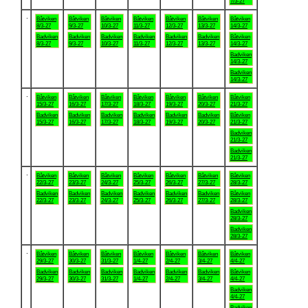
7/3-27
.
Båtviken
Båtviken
Båtviken
Båtviken
Båtviken
Båtviken
Båtviken
8/3-27
9/3-27
10/3-27
11/3-27
12/3-27
13/3-27
14/3-27
Badviken
Badviken
Badviken
Badviken
Badviken
Badviken
Båtviken
8/3-27
9/3-27
10/3-27
11/3-27
12/3-27
13/3-27
14/3-27
Badviken
14/3-27
Badviken
14/3-27
.
Båtviken
Båtviken
Båtviken
Båtviken
Båtviken
Båtviken
Båtviken
15/3-27
16/3-27
17/3-27
18/3-27
19/3-27
20/3-27
21/3-27
Badviken
Badviken
Badviken
Badviken
Badviken
Badviken
Båtviken
15/3-27
16/3-27
17/3-27
18/3-27
19/3-27
20/3-27
21/3-27
Badviken
21/3-27
Badviken
21/3-27
.
Båtviken
Båtviken
Båtviken
Båtviken
Båtviken
Båtviken
Båtviken
22/3-27
23/3-27
24/3-27
25/3-27
26/3-27
27/3-27
28/3-27
Badviken
Badviken
Badviken
Badviken
Badviken
Badviken
Båtviken
22/3-27
23/3-27
24/3-27
25/3-27
26/3-27
27/3-27
28/3-27
Badviken
28/3-27
Badviken
28/3-27
.
Båtviken
Båtviken
Båtviken
Båtviken
Båtviken
Båtviken
Båtviken
29/3-27
30/3-27
31/3-27
1/4-27
2/4-27
3/4-27
4/4-27
Badviken
Badviken
Badviken
Badviken
Badviken
Badviken
Båtviken
29/3-27
30/3-27
31/3-27
1/4-27
2/4-27
3/4-27
4/4-27
Badviken
4/4-27
Badviken