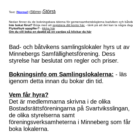
Störst
Större
Text: [
Normal
] [
] [
]
Nedan finner du de bokningsbara tiderna för gemensamhetslokalerna badviken och båtvik
Inte bokat förut?
Börja med att
registrera ditt konto här.
- tänk på att det kan ta några daga
Flyttat/bytt uppgifter?
-
klicka här
Om du vill boka en dagtid på en vardag så klickar du här
Bad- och båtvikens samlingslokaler hyrs ut av
Minnebergs Samfällighetsförening. Dess
styrelse har beslutat om regler och priser.
Bokningsinfo om Samlingslokalerna:
- läs
igenom detta innan du bokar din tid.
Vem får hyra?
Det är medlemmarna skrivna i de olika
Bostadsrättsföreningarna på Svartviksslingan,
de olika styrelserna samt
föreningsverksamheterna i Minneberg som får
boka lokalerna.