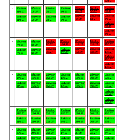
30/5-27
.
Båtviken
Båtviken
Båtviken
Båtviken
Båtviken
Båtviken
Båtviken
4/6-27
5/6-27
6/6-27
31/5-27
1/6-27
2/6-27
3/6-27
Badviken
Badviken
Båtviken
Badviken
Badviken
Badviken
Badviken
4/6-27
5/6-27
6/6-27
31/5-27
1/6-27
2/6-27
3/6-27
Badviken
6/6-27
Badviken
6/6-27
.
Båtviken
Båtviken
Båtviken
Båtviken
Båtviken
Båtviken
Båtviken
9/6-27
10/6-27
11/6-27
12/6-27
13/6-27
7/6-27
8/6-27
Badviken
Badviken
Badviken
Båtviken
Badviken
Badviken
Badviken
9/6-27
11/6-27
12/6-27
13/6-27
10/6-27
7/6-27
8/6-27
Badviken
13/6-27
Badviken
13/6-27
.
Båtviken
Båtviken
Båtviken
Båtviken
Båtviken
Båtviken
Båtviken
14/6-27
15/6-27
16/6-27
17/6-27
18/6-27
19/6-27
20/6-27
Badviken
Badviken
Badviken
Badviken
Badviken
Badviken
Båtviken
14/6-27
15/6-27
16/6-27
17/6-27
18/6-27
19/6-27
20/6-27
Badviken
20/6-27
Badviken
20/6-27
.
Båtviken
Båtviken
Båtviken
Båtviken
Båtviken
Båtviken
Båtviken
21/6-27
22/6-27
23/6-27
24/6-27
25/6-27
26/6-27
27/6-27
Badviken
Badviken
Badviken
Badviken
Badviken
Badviken
Badviken
21/6-27
22/6-27
23/6-27
24/6-27
25/6-27
26/6-27
27/6-27
.
Båtviken
Båtviken
Båtviken
Båtviken
Båtviken
Båtviken
Båtviken
28/6-27
29/6-27
30/6-27
1/7-27
2/7-27
3/7-27
4/7-27
Badviken
Badviken
Badviken
Badviken
Badviken
Badviken
Badviken