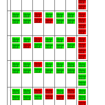
Badviken
20/9-26
Badviken
20/9-26
.
Båtviken
Båtviken
Båtviken
Båtviken
Båtviken
Båtviken
Båtviken
23/9-26
27/9-26
21/9-26
22/9-26
24/9-26
25/9-26
26/9-26
Badviken
Båtviken
Badviken
Badviken
Badviken
Badviken
Badviken
23/9-26
27/9-26
24/9-26
21/9-26
22/9-26
25/9-26
26/9-26
Badviken
27/9-26
Badviken
27/9-26
.
Båtviken
Båtviken
Båtviken
Båtviken
Båtviken
Båtviken
Båtviken
30/9-26
3/10-26
4/10-26
28/9-26
29/9-26
1/10-26
2/10-26
Båtviken
Badviken
Badviken
Badviken
Badviken
Badviken
Badviken
4/10-26
30/9-26
3/10-26
29/9-26
28/9-26
1/10-26
2/10-26
Badviken
4/10-26
Badviken
4/10-26
.
Båtviken
Båtviken
Båtviken
Båtviken
Båtviken
Båtviken
Båtviken
7/10-26
5/10-26
6/10-26
8/10-26
9/10-26
10/10-26
11/10-26
Badviken
Badviken
Badviken
Badviken
Badviken
Badviken
Båtviken
7/10-26
5/10-26
6/10-26
8/10-26
9/10-26
10/10-26
11/10-26
Badviken
11/10-26
Badviken
11/10-26
.
Båtviken
Båtviken
Båtviken
Båtviken
Båtviken
Båtviken
Båtviken
14/10-26
15/10-26
17/10-26
12/10-26
13/10-26
16/10-26
18/10-26
Badviken
Badviken
Badviken
Badviken
Badviken
Badviken
Båtviken
15/10-26
17/10-26
14/10-26
16/10-26
12/10-26
13/10-26
18/10-26
Badviken
18/10-26