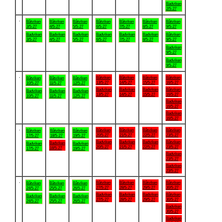
Badviken
2/5-27
.
Båtviken
Båtviken
Båtviken
Båtviken
Båtviken
Båtviken
Båtviken
3/5-27
4/5-27
5/5-27
6/5-27
7/5-27
8/5-27
9/5-27
Badviken
Badviken
Badviken
Badviken
Badviken
Badviken
Båtviken
3/5-27
4/5-27
5/5-27
6/5-27
7/5-27
8/5-27
9/5-27
Badviken
9/5-27
Badviken
9/5-27
.
Båtviken
Båtviken
Båtviken
Båtviken
Båtviken
Båtviken
Båtviken
13/5-27
14/5-27
15/5-27
16/5-27
10/5-27
11/5-27
12/5-27
Badviken
Badviken
Badviken
Båtviken
Badviken
Badviken
Badviken
13/5-27
14/5-27
15/5-27
16/5-27
10/5-27
11/5-27
12/5-27
Badviken
16/5-27
Badviken
16/5-27
.
Båtviken
Båtviken
Båtviken
Båtviken
Båtviken
Båtviken
Båtviken
20/5-27
21/5-27
22/5-27
23/5-27
17/5-27
18/5-27
19/5-27
Badviken
Badviken
Badviken
Båtviken
Badviken
Badviken
Badviken
20/5-27
21/5-27
22/5-27
23/5-27
18/5-27
17/5-27
19/5-27
Badviken
23/5-27
Badviken
23/5-27
.
Båtviken
Båtviken
Båtviken
Båtviken
Båtviken
Båtviken
Båtviken
27/5-27
28/5-27
29/5-27
30/5-27
24/5-27
25/5-27
26/5-27
Badviken
Badviken
Badviken
Båtviken
Badviken
Badviken
Badviken
27/5-27
28/5-27
29/5-27
30/5-27
24/5-27
25/5-27
26/5-27
Badviken
30/5-27
Badviken