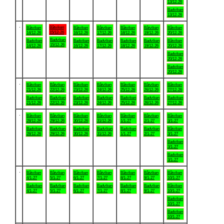
13/12-26
Badviken
13/12-26
.
Båtviken
Båtviken
Båtviken
Båtviken
Båtviken
Båtviken
Båtviken
15/12-26
14/12-26
16/12-26
17/12-26
18/12-26
19/12-26
20/12-26
Badviken
Badviken
Badviken
Badviken
Badviken
Badviken
Båtviken
15/12-26
14/12-26
16/12-26
17/12-26
18/12-26
19/12-26
20/12-26
Badviken
20/12-26
Badviken
20/12-26
.
Båtviken
Båtviken
Båtviken
Båtviken
Båtviken
Båtviken
Båtviken
21/12-26
22/12-26
23/12-26
24/12-26
25/12-26
26/12-26
27/12-26
Badviken
Badviken
Badviken
Badviken
Badviken
Badviken
Badviken
21/12-26
22/12-26
23/12-26
24/12-26
25/12-26
26/12-26
27/12-26
.
Båtviken
Båtviken
Båtviken
Båtviken
Båtviken
Båtviken
Båtviken
28/12-26
29/12-26
30/12-26
31/12-26
1/1-27
2/1-27
3/1-27
Badviken
Badviken
Badviken
Badviken
Badviken
Badviken
Båtviken
28/12-26
29/12-26
30/12-26
31/12-26
1/1-27
2/1-27
3/1-27
Badviken
3/1-27
Badviken
3/1-27
.
Båtviken
Båtviken
Båtviken
Båtviken
Båtviken
Båtviken
Båtviken
4/1-27
5/1-27
6/1-27
7/1-27
8/1-27
9/1-27
10/1-27
Badviken
Badviken
Badviken
Badviken
Badviken
Badviken
Båtviken
4/1-27
5/1-27
6/1-27
7/1-27
8/1-27
9/1-27
10/1-27
Badviken
10/1-27
Badviken
10/1-27