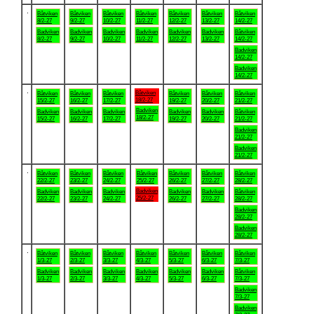
.
Båtviken
Båtviken
Båtviken
Båtviken
Båtviken
Båtviken
Båtviken
8/2-27
9/2-27
10/2-27
11/2-27
12/2-27
13/2-27
14/2-27
Badviken
Badviken
Badviken
Badviken
Badviken
Badviken
Båtviken
8/2-27
9/2-27
10/2-27
11/2-27
12/2-27
13/2-27
14/2-27
Badviken
14/2-27
Badviken
14/2-27
.
Båtviken
Båtviken
Båtviken
Båtviken
Båtviken
Båtviken
Båtviken
18/2-27
15/2-27
16/2-27
17/2-27
19/2-27
20/2-27
21/2-27
Badviken
Badviken
Badviken
Badviken
Badviken
Badviken
Båtviken
18/2-27
15/2-27
16/2-27
17/2-27
19/2-27
20/2-27
21/2-27
Badviken
21/2-27
Badviken
21/2-27
.
Båtviken
Båtviken
Båtviken
Båtviken
Båtviken
Båtviken
Båtviken
22/2-27
23/2-27
24/2-27
25/2-27
26/2-27
27/2-27
28/2-27
Badviken
Badviken
Badviken
Badviken
Badviken
Badviken
Båtviken
25/2-27
22/2-27
23/2-27
24/2-27
26/2-27
27/2-27
28/2-27
Badviken
28/2-27
Badviken
28/2-27
.
Båtviken
Båtviken
Båtviken
Båtviken
Båtviken
Båtviken
Båtviken
1/3-27
2/3-27
3/3-27
4/3-27
5/3-27
6/3-27
7/3-27
Badviken
Badviken
Badviken
Badviken
Badviken
Badviken
Båtviken
1/3-27
2/3-27
3/3-27
4/3-27
5/3-27
6/3-27
7/3-27
Badviken
7/3-27
Badviken