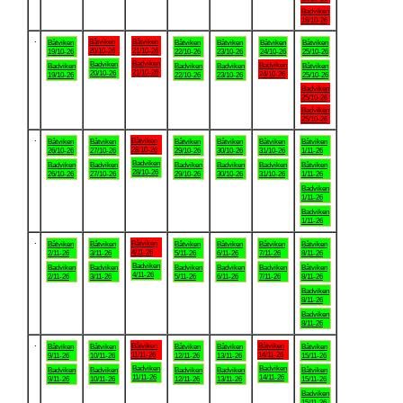
Badviken
18/10-26
.
Båtviken
Båtviken
Båtviken
Båtviken
Båtviken
Båtviken
Båtviken
20/10-26
21/10-26
19/10-26
22/10-26
23/10-26
24/10-26
25/10-26
Badviken
Badviken
Badviken
Badviken
Badviken
Badviken
Båtviken
21/10-26
20/10-26
24/10-26
19/10-26
22/10-26
23/10-26
25/10-26
Badviken
25/10-26
Badviken
25/10-26
.
Båtviken
Båtviken
Båtviken
Båtviken
Båtviken
Båtviken
Båtviken
28/10-26
26/10-26
27/10-26
29/10-26
30/10-26
31/10-26
1/11-26
Badviken
Badviken
Badviken
Badviken
Badviken
Badviken
Båtviken
28/10-26
26/10-26
27/10-26
29/10-26
30/10-26
31/10-26
1/11-26
Badviken
1/11-26
Badviken
1/11-26
.
Båtviken
Båtviken
Båtviken
Båtviken
Båtviken
Båtviken
Båtviken
4/11-26
2/11-26
3/11-26
5/11-26
6/11-26
7/11-26
8/11-26
Badviken
Badviken
Badviken
Badviken
Badviken
Badviken
Båtviken
4/11-26
2/11-26
3/11-26
5/11-26
6/11-26
7/11-26
8/11-26
Badviken
8/11-26
Badviken
8/11-26
.
Båtviken
Båtviken
Båtviken
Båtviken
Båtviken
Båtviken
Båtviken
11/11-26
14/11-26
9/11-26
10/11-26
12/11-26
13/11-26
15/11-26
Badviken
Badviken
Badviken
Badviken
Badviken
Badviken
Båtviken
11/11-26
14/11-26
9/11-26
10/11-26
12/11-26
13/11-26
15/11-26
Badviken
15/11-26