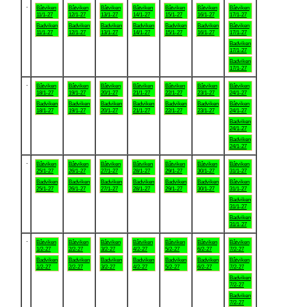
.
Båtviken
Båtviken
Båtviken
Båtviken
Båtviken
Båtviken
Båtviken
11/1-27
12/1-27
13/1-27
14/1-27
15/1-27
16/1-27
17/1-27
Badviken
Badviken
Badviken
Badviken
Badviken
Badviken
Båtviken
11/1-27
12/1-27
13/1-27
14/1-27
15/1-27
16/1-27
17/1-27
Badviken
17/1-27
Badviken
17/1-27
.
Båtviken
Båtviken
Båtviken
Båtviken
Båtviken
Båtviken
Båtviken
18/1-27
19/1-27
20/1-27
21/1-27
22/1-27
23/1-27
24/1-27
Badviken
Badviken
Badviken
Badviken
Badviken
Badviken
Båtviken
18/1-27
19/1-27
20/1-27
21/1-27
22/1-27
23/1-27
24/1-27
Badviken
24/1-27
Badviken
24/1-27
.
Båtviken
Båtviken
Båtviken
Båtviken
Båtviken
Båtviken
Båtviken
25/1-27
26/1-27
27/1-27
28/1-27
29/1-27
30/1-27
31/1-27
Badviken
Badviken
Badviken
Badviken
Badviken
Badviken
Båtviken
25/1-27
26/1-27
27/1-27
28/1-27
29/1-27
30/1-27
31/1-27
Badviken
31/1-27
Badviken
31/1-27
.
Båtviken
Båtviken
Båtviken
Båtviken
Båtviken
Båtviken
Båtviken
1/2-27
2/2-27
3/2-27
4/2-27
5/2-27
6/2-27
7/2-27
Badviken
Badviken
Badviken
Badviken
Badviken
Badviken
Båtviken
1/2-27
2/2-27
3/2-27
4/2-27
5/2-27
6/2-27
7/2-27
Badviken
7/2-27
Badviken
7/2-27