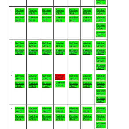
4/4-27
.
Båtviken
Båtviken
Båtviken
Båtviken
Båtviken
Båtviken
Båtviken
5/4-27
6/4-27
7/4-27
8/4-27
9/4-27
10/4-27
11/4-27
Badviken
Badviken
Badviken
Badviken
Badviken
Badviken
Båtviken
5/4-27
6/4-27
7/4-27
8/4-27
9/4-27
10/4-27
11/4-27
Badviken
11/4-27
Badviken
11/4-27
.
Båtviken
Båtviken
Båtviken
Båtviken
Båtviken
Båtviken
Båtviken
12/4-27
13/4-27
14/4-27
15/4-27
16/4-27
17/4-27
18/4-27
Badviken
Badviken
Badviken
Badviken
Badviken
Badviken
Båtviken
12/4-27
13/4-27
14/4-27
15/4-27
16/4-27
17/4-27
18/4-27
Badviken
18/4-27
Badviken
18/4-27
.
Båtviken
Båtviken
Båtviken
Båtviken
Båtviken
Båtviken
Båtviken
22/4-27
19/4-27
20/4-27
21/4-27
23/4-27
24/4-27
25/4-27
Badviken
Badviken
Badviken
Badviken
Badviken
Badviken
Båtviken
22/4-27
19/4-27
20/4-27
21/4-27
23/4-27
24/4-27
25/4-27
Badviken
25/4-27
Badviken
25/4-27
.
Båtviken
Båtviken
Båtviken
Båtviken
Båtviken
Båtviken
Båtviken
26/4-27
27/4-27
28/4-27
29/4-27
30/4-27
1/5-27
2/5-27
Badviken
Badviken
Badviken
Badviken
Badviken
Badviken
Båtviken
26/4-27
27/4-27
28/4-27
29/4-27
30/4-27
1/5-27
2/5-27
Badviken
2/5-27