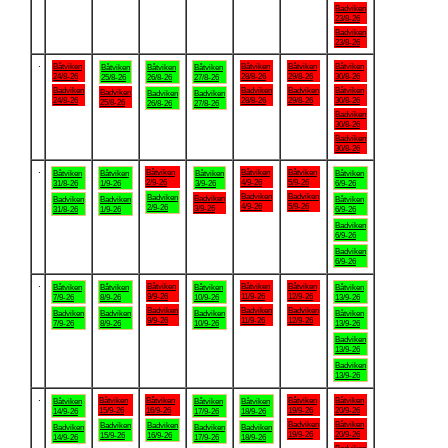
Badviken
23/8-26
Badviken
23/8-26
.
Båtviken
Båtviken
Båtviken
Båtviken
Båtviken
Båtviken
Båtviken
24/8-26
28/8-26
29/8-26
30/8-26
25/8-26
26/8-26
27/8-26
Badviken
Badviken
Badviken
Båtviken
Badviken
Badviken
Badviken
24/8-26
28/8-26
29/8-26
30/8-26
25/8-26
26/8-26
27/8-26
Badviken
30/8-26
Badviken
30/8-26
.
Båtviken
Båtviken
Båtviken
Båtviken
Båtviken
Båtviken
Båtviken
2/9-26
4/9-26
5/9-26
31/8-26
1/9-26
3/9-26
6/9-26
Badviken
Badviken
Badviken
Badviken
Badviken
Badviken
Båtviken
4/9-26
5/9-26
2/9-26
3/9-26
31/8-26
1/9-26
6/9-26
Badviken
6/9-26
Badviken
6/9-26
.
Båtviken
Båtviken
Båtviken
Båtviken
Båtviken
Båtviken
Båtviken
9/9-26
11/9-26
12/9-26
7/9-26
8/9-26
10/9-26
13/9-26
Badviken
Badviken
Badviken
Badviken
Badviken
Badviken
Båtviken
9/9-26
11/9-26
12/9-26
7/9-26
8/9-26
10/9-26
13/9-26
Badviken
13/9-26
Badviken
13/9-26
.
Båtviken
Båtviken
Båtviken
Båtviken
Båtviken
Båtviken
Båtviken
15/9-26
16/9-26
19/9-26
20/9-26
14/9-26
17/9-26
18/9-26
Badviken
Båtviken
Badviken
Badviken
Badviken
Badviken
Badviken
19/9-26
20/9-26
15/9-26
16/9-26
14/9-26
17/9-26
18/9-26