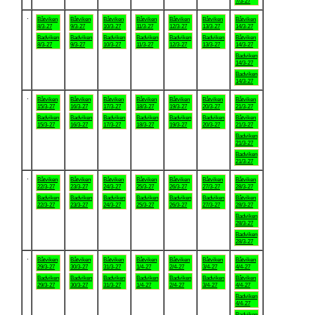
7/3-27
.
Båtviken
Båtviken
Båtviken
Båtviken
Båtviken
Båtviken
Båtviken
8/3-27
9/3-27
10/3-27
11/3-27
12/3-27
13/3-27
14/3-27
Badviken
Badviken
Badviken
Badviken
Badviken
Badviken
Båtviken
8/3-27
9/3-27
10/3-27
11/3-27
12/3-27
13/3-27
14/3-27
Badviken
14/3-27
Badviken
14/3-27
.
Båtviken
Båtviken
Båtviken
Båtviken
Båtviken
Båtviken
Båtviken
15/3-27
16/3-27
17/3-27
18/3-27
19/3-27
20/3-27
21/3-27
Badviken
Badviken
Badviken
Badviken
Badviken
Badviken
Båtviken
15/3-27
16/3-27
17/3-27
18/3-27
19/3-27
20/3-27
21/3-27
Badviken
21/3-27
Badviken
21/3-27
.
Båtviken
Båtviken
Båtviken
Båtviken
Båtviken
Båtviken
Båtviken
22/3-27
23/3-27
24/3-27
25/3-27
26/3-27
27/3-27
28/3-27
Badviken
Badviken
Badviken
Badviken
Badviken
Badviken
Båtviken
22/3-27
23/3-27
24/3-27
25/3-27
26/3-27
27/3-27
28/3-27
Badviken
28/3-27
Badviken
28/3-27
.
Båtviken
Båtviken
Båtviken
Båtviken
Båtviken
Båtviken
Båtviken
29/3-27
30/3-27
31/3-27
1/4-27
2/4-27
3/4-27
4/4-27
Badviken
Badviken
Badviken
Badviken
Badviken
Badviken
Båtviken
29/3-27
30/3-27
31/3-27
1/4-27
2/4-27
3/4-27
4/4-27
Badviken
4/4-27
Badviken