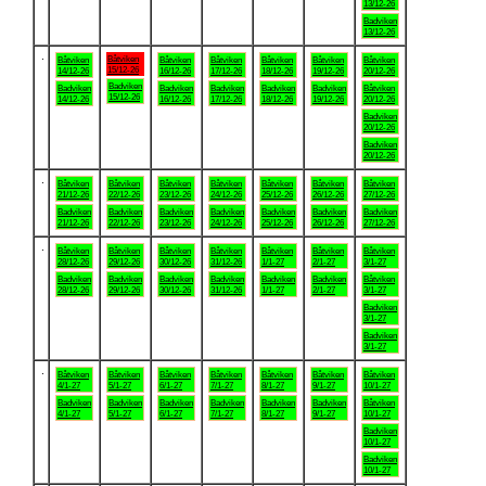
13/12-26
Badviken
13/12-26
.
Båtviken
Båtviken
Båtviken
Båtviken
Båtviken
Båtviken
Båtviken
15/12-26
14/12-26
16/12-26
17/12-26
18/12-26
19/12-26
20/12-26
Badviken
Badviken
Badviken
Badviken
Badviken
Badviken
Båtviken
15/12-26
14/12-26
16/12-26
17/12-26
18/12-26
19/12-26
20/12-26
Badviken
20/12-26
Badviken
20/12-26
.
Båtviken
Båtviken
Båtviken
Båtviken
Båtviken
Båtviken
Båtviken
21/12-26
22/12-26
23/12-26
24/12-26
25/12-26
26/12-26
27/12-26
Badviken
Badviken
Badviken
Badviken
Badviken
Badviken
Badviken
21/12-26
22/12-26
23/12-26
24/12-26
25/12-26
26/12-26
27/12-26
.
Båtviken
Båtviken
Båtviken
Båtviken
Båtviken
Båtviken
Båtviken
28/12-26
29/12-26
30/12-26
31/12-26
1/1-27
2/1-27
3/1-27
Badviken
Badviken
Badviken
Badviken
Badviken
Badviken
Båtviken
28/12-26
29/12-26
30/12-26
31/12-26
1/1-27
2/1-27
3/1-27
Badviken
3/1-27
Badviken
3/1-27
.
Båtviken
Båtviken
Båtviken
Båtviken
Båtviken
Båtviken
Båtviken
4/1-27
5/1-27
6/1-27
7/1-27
8/1-27
9/1-27
10/1-27
Badviken
Badviken
Badviken
Badviken
Badviken
Badviken
Båtviken
4/1-27
5/1-27
6/1-27
7/1-27
8/1-27
9/1-27
10/1-27
Badviken
10/1-27
Badviken
10/1-27