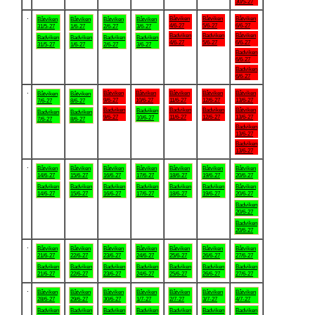
30/5-27
.
Båtviken
Båtviken
Båtviken
Båtviken
Båtviken
Båtviken
Båtviken
4/6-27
5/6-27
6/6-27
31/5-27
1/6-27
2/6-27
3/6-27
Badviken
Badviken
Båtviken
Badviken
Badviken
Badviken
Badviken
4/6-27
5/6-27
6/6-27
31/5-27
1/6-27
2/6-27
3/6-27
Badviken
6/6-27
Badviken
6/6-27
.
Båtviken
Båtviken
Båtviken
Båtviken
Båtviken
Båtviken
Båtviken
9/6-27
10/6-27
11/6-27
12/6-27
13/6-27
7/6-27
8/6-27
Badviken
Badviken
Badviken
Båtviken
Badviken
Badviken
Badviken
9/6-27
11/6-27
12/6-27
13/6-27
10/6-27
7/6-27
8/6-27
Badviken
13/6-27
Badviken
13/6-27
.
Båtviken
Båtviken
Båtviken
Båtviken
Båtviken
Båtviken
Båtviken
14/6-27
15/6-27
16/6-27
17/6-27
18/6-27
19/6-27
20/6-27
Badviken
Badviken
Badviken
Badviken
Badviken
Badviken
Båtviken
14/6-27
15/6-27
16/6-27
17/6-27
18/6-27
19/6-27
20/6-27
Badviken
20/6-27
Badviken
20/6-27
.
Båtviken
Båtviken
Båtviken
Båtviken
Båtviken
Båtviken
Båtviken
21/6-27
22/6-27
23/6-27
24/6-27
25/6-27
26/6-27
27/6-27
Badviken
Badviken
Badviken
Badviken
Badviken
Badviken
Badviken
21/6-27
22/6-27
23/6-27
24/6-27
25/6-27
26/6-27
27/6-27
.
Båtviken
Båtviken
Båtviken
Båtviken
Båtviken
Båtviken
Båtviken
28/6-27
29/6-27
30/6-27
1/7-27
2/7-27
3/7-27
4/7-27
Badviken
Badviken
Badviken
Badviken
Badviken
Badviken
Badviken