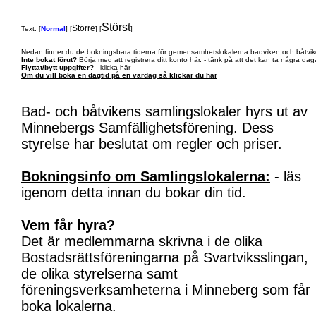
Störst
Större
Text: [
Normal
] [
] [
]
Nedan finner du de bokningsbara tiderna för gemensamhetslokalerna badviken och båtvik
Inte bokat förut?
Börja med att
registrera ditt konto här.
- tänk på att det kan ta några daga
Flyttat/bytt uppgifter?
-
klicka här
Om du vill boka en dagtid på en vardag så klickar du här
Bad- och båtvikens samlingslokaler hyrs ut av
Minnebergs Samfällighetsförening. Dess
styrelse har beslutat om regler och priser.
Bokningsinfo om Samlingslokalerna:
- läs
igenom detta innan du bokar din tid.
Vem får hyra?
Det är medlemmarna skrivna i de olika
Bostadsrättsföreningarna på Svartviksslingan,
de olika styrelserna samt
föreningsverksamheterna i Minneberg som får
boka lokalerna.