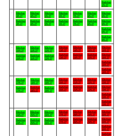
Badviken
2/5-27
.
Båtviken
Båtviken
Båtviken
Båtviken
Båtviken
Båtviken
Båtviken
3/5-27
4/5-27
5/5-27
6/5-27
7/5-27
8/5-27
9/5-27
Badviken
Badviken
Badviken
Badviken
Badviken
Badviken
Båtviken
3/5-27
4/5-27
5/5-27
6/5-27
7/5-27
8/5-27
9/5-27
Badviken
9/5-27
Badviken
9/5-27
.
Båtviken
Båtviken
Båtviken
Båtviken
Båtviken
Båtviken
Båtviken
13/5-27
14/5-27
15/5-27
16/5-27
10/5-27
11/5-27
12/5-27
Badviken
Badviken
Badviken
Båtviken
Badviken
Badviken
Badviken
13/5-27
14/5-27
15/5-27
16/5-27
10/5-27
11/5-27
12/5-27
Badviken
16/5-27
Badviken
16/5-27
.
Båtviken
Båtviken
Båtviken
Båtviken
Båtviken
Båtviken
Båtviken
20/5-27
21/5-27
22/5-27
23/5-27
17/5-27
18/5-27
19/5-27
Badviken
Badviken
Badviken
Båtviken
Badviken
Badviken
Badviken
20/5-27
21/5-27
22/5-27
23/5-27
18/5-27
17/5-27
19/5-27
Badviken
23/5-27
Badviken
23/5-27
.
Båtviken
Båtviken
Båtviken
Båtviken
Båtviken
Båtviken
Båtviken
27/5-27
28/5-27
29/5-27
30/5-27
24/5-27
25/5-27
26/5-27
Badviken
Badviken
Badviken
Båtviken
Badviken
Badviken
Badviken
27/5-27
28/5-27
29/5-27
30/5-27
24/5-27
25/5-27
26/5-27
Badviken
30/5-27
Badviken