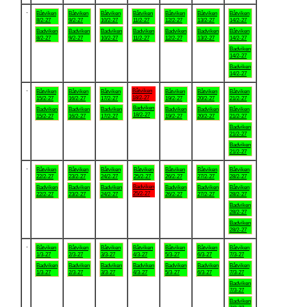
.
Båtviken
Båtviken
Båtviken
Båtviken
Båtviken
Båtviken
Båtviken
8/2-27
9/2-27
10/2-27
11/2-27
12/2-27
13/2-27
14/2-27
Badviken
Badviken
Badviken
Badviken
Badviken
Badviken
Båtviken
8/2-27
9/2-27
10/2-27
11/2-27
12/2-27
13/2-27
14/2-27
Badviken
14/2-27
Badviken
14/2-27
.
Båtviken
Båtviken
Båtviken
Båtviken
Båtviken
Båtviken
Båtviken
18/2-27
15/2-27
16/2-27
17/2-27
19/2-27
20/2-27
21/2-27
Badviken
Badviken
Badviken
Badviken
Badviken
Badviken
Båtviken
18/2-27
15/2-27
16/2-27
17/2-27
19/2-27
20/2-27
21/2-27
Badviken
21/2-27
Badviken
21/2-27
.
Båtviken
Båtviken
Båtviken
Båtviken
Båtviken
Båtviken
Båtviken
22/2-27
23/2-27
24/2-27
25/2-27
26/2-27
27/2-27
28/2-27
Badviken
Badviken
Badviken
Badviken
Badviken
Badviken
Båtviken
25/2-27
22/2-27
23/2-27
24/2-27
26/2-27
27/2-27
28/2-27
Badviken
28/2-27
Badviken
28/2-27
.
Båtviken
Båtviken
Båtviken
Båtviken
Båtviken
Båtviken
Båtviken
1/3-27
2/3-27
3/3-27
4/3-27
5/3-27
6/3-27
7/3-27
Badviken
Badviken
Badviken
Badviken
Badviken
Badviken
Båtviken
1/3-27
2/3-27
3/3-27
4/3-27
5/3-27
6/3-27
7/3-27
Badviken
7/3-27
Badviken