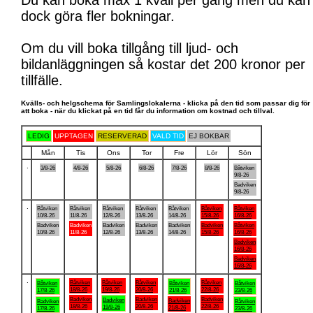
Du kan boka max 1 kväll per gång men du kan
dock göra fler bokningar.
Om du vill boka tillgång till ljud- och
bildanläggningen så kostar det 200 kronor per
tillfälle.
Kvälls- och helgschema för Samlingslokalerna - klicka på den tid som passar dig för
att boka - när du klickat på en tid får du information om kostnad och tillval.
LEDIG
UPPTAGEN
RESERVERAD
VALD TID
EJ BOKBAR
Mån
Tis
Ons
Tor
Fre
Lör
Sön
.
3/8-26
4/8-26
5/8-26
6/8-26
7/8-26
8/8-26
Båtviken
9/8-26
Badviken
9/8-26
.
Båtviken
Båtviken
Båtviken
Båtviken
Båtviken
Båtviken
Båtviken
10/8-26
11/8-26
12/8-26
13/8-26
14/8-26
15/8-26
16/8-26
Badviken
Badviken
Badviken
Badviken
Badviken
Badviken
Båtviken
10/8-26
11/8-26
12/8-26
13/8-26
14/8-26
15/8-26
16/8-26
Badviken
16/8-26
Badviken
16/8-26
.
Båtviken
Båtviken
Båtviken
Båtviken
Båtviken
Båtviken
Båtviken
18/8-26
19/8-26
20/8-26
22/8-26
17/8-26
21/8-26
23/8-26
Badviken
Badviken
Badviken
Badviken
Badviken
Badviken
Båtviken
18/8-26
20/8-26
22/8-26
19/8-26
21/8-26
17/8-26
23/8-26