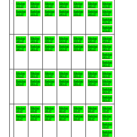
.
Båtviken
Båtviken
Båtviken
Båtviken
Båtviken
Båtviken
Båtviken
11/1-27
12/1-27
13/1-27
14/1-27
15/1-27
16/1-27
17/1-27
Badviken
Badviken
Badviken
Badviken
Badviken
Badviken
Båtviken
11/1-27
12/1-27
13/1-27
14/1-27
15/1-27
16/1-27
17/1-27
Badviken
17/1-27
Badviken
17/1-27
.
Båtviken
Båtviken
Båtviken
Båtviken
Båtviken
Båtviken
Båtviken
18/1-27
19/1-27
20/1-27
21/1-27
22/1-27
23/1-27
24/1-27
Badviken
Badviken
Badviken
Badviken
Badviken
Badviken
Båtviken
18/1-27
19/1-27
20/1-27
21/1-27
22/1-27
23/1-27
24/1-27
Badviken
24/1-27
Badviken
24/1-27
.
Båtviken
Båtviken
Båtviken
Båtviken
Båtviken
Båtviken
Båtviken
25/1-27
26/1-27
27/1-27
28/1-27
29/1-27
30/1-27
31/1-27
Badviken
Badviken
Badviken
Badviken
Badviken
Badviken
Båtviken
25/1-27
26/1-27
27/1-27
28/1-27
29/1-27
30/1-27
31/1-27
Badviken
31/1-27
Badviken
31/1-27
.
Båtviken
Båtviken
Båtviken
Båtviken
Båtviken
Båtviken
Båtviken
1/2-27
2/2-27
3/2-27
4/2-27
5/2-27
6/2-27
7/2-27
Badviken
Badviken
Badviken
Badviken
Badviken
Badviken
Båtviken
1/2-27
2/2-27
3/2-27
4/2-27
5/2-27
6/2-27
7/2-27
Badviken
7/2-27
Badviken
7/2-27