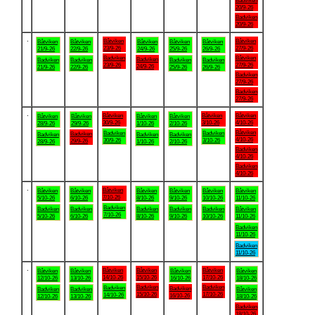
Badviken
20/9-26
Badviken
20/9-26
.
Båtviken
Båtviken
Båtviken
Båtviken
Båtviken
Båtviken
Båtviken
23/9-26
27/9-26
21/9-26
22/9-26
24/9-26
25/9-26
26/9-26
Badviken
Båtviken
Badviken
Badviken
Badviken
Badviken
Badviken
23/9-26
27/9-26
24/9-26
21/9-26
22/9-26
25/9-26
26/9-26
Badviken
27/9-26
Badviken
27/9-26
.
Båtviken
Båtviken
Båtviken
Båtviken
Båtviken
Båtviken
Båtviken
30/9-26
3/10-26
4/10-26
28/9-26
29/9-26
1/10-26
2/10-26
Båtviken
Badviken
Badviken
Badviken
Badviken
Badviken
Badviken
4/10-26
30/9-26
3/10-26
29/9-26
28/9-26
1/10-26
2/10-26
Badviken
4/10-26
Badviken
4/10-26
.
Båtviken
Båtviken
Båtviken
Båtviken
Båtviken
Båtviken
Båtviken
7/10-26
5/10-26
6/10-26
8/10-26
9/10-26
10/10-26
11/10-26
Badviken
Badviken
Badviken
Badviken
Badviken
Badviken
Båtviken
7/10-26
5/10-26
6/10-26
8/10-26
9/10-26
10/10-26
11/10-26
Badviken
11/10-26
Badviken
11/10-26
.
Båtviken
Båtviken
Båtviken
Båtviken
Båtviken
Båtviken
Båtviken
14/10-26
15/10-26
17/10-26
12/10-26
13/10-26
16/10-26
18/10-26
Badviken
Badviken
Badviken
Badviken
Badviken
Badviken
Båtviken
15/10-26
17/10-26
14/10-26
16/10-26
12/10-26
13/10-26
18/10-26
Badviken
18/10-26