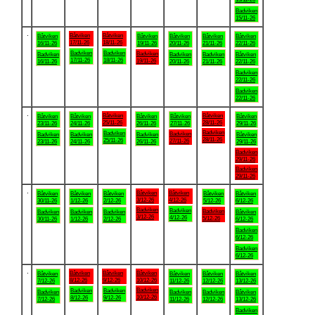
Badviken
15/11-26
.
Båtviken
Båtviken
Båtviken
Båtviken
Båtviken
Båtviken
Båtviken
17/11-26
18/11-26
16/11-26
19/11-26
20/11-26
21/11-26
22/11-26
Badviken
Badviken
Badviken
Badviken
Badviken
Badviken
Båtviken
17/11-26
18/11-26
19/11-26
16/11-26
20/11-26
21/11-26
22/11-26
Badviken
22/11-26
Badviken
22/11-26
.
Båtviken
Båtviken
Båtviken
Båtviken
Båtviken
Båtviken
Båtviken
25/11-26
28/11-26
23/11-26
24/11-26
26/11-26
27/11-26
29/11-26
Badviken
Badviken
Badviken
Badviken
Badviken
Badviken
Båtviken
28/11-26
25/11-26
27/11-26
23/11-26
24/11-26
26/11-26
29/11-26
Badviken
29/11-26
Badviken
29/11-26
.
Båtviken
Båtviken
Båtviken
Båtviken
Båtviken
Båtviken
Båtviken
3/12-26
4/12-26
30/11-26
1/12-26
2/12-26
5/12-26
6/12-26
Badviken
Badviken
Badviken
Badviken
Badviken
Badviken
Båtviken
3/12-26
4/12-26
5/12-26
30/11-26
1/12-26
2/12-26
6/12-26
Badviken
6/12-26
Badviken
6/12-26
.
Båtviken
Båtviken
Båtviken
Båtviken
Båtviken
Båtviken
Båtviken
8/12-26
9/12-26
10/12-26
7/12-26
11/12-26
12/12-26
13/12-26
Badviken
Badviken
Badviken
Badviken
Badviken
Badviken
Båtviken
10/12-26
8/12-26
9/12-26
7/12-26
11/12-26
12/12-26
13/12-26
Badviken