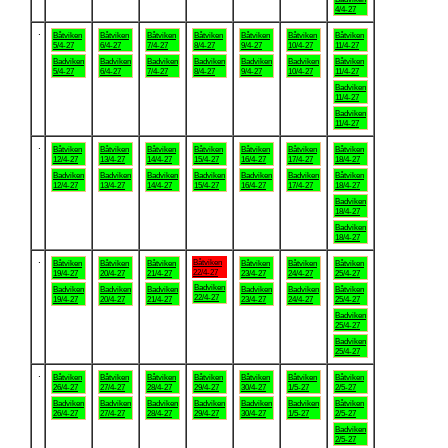
4/4-27
.
Båtviken
Båtviken
Båtviken
Båtviken
Båtviken
Båtviken
Båtviken
5/4-27
6/4-27
7/4-27
8/4-27
9/4-27
10/4-27
11/4-27
Badviken
Badviken
Badviken
Badviken
Badviken
Badviken
Båtviken
5/4-27
6/4-27
7/4-27
8/4-27
9/4-27
10/4-27
11/4-27
Badviken
11/4-27
Badviken
11/4-27
.
Båtviken
Båtviken
Båtviken
Båtviken
Båtviken
Båtviken
Båtviken
12/4-27
13/4-27
14/4-27
15/4-27
16/4-27
17/4-27
18/4-27
Badviken
Badviken
Badviken
Badviken
Badviken
Badviken
Båtviken
12/4-27
13/4-27
14/4-27
15/4-27
16/4-27
17/4-27
18/4-27
Badviken
18/4-27
Badviken
18/4-27
.
Båtviken
Båtviken
Båtviken
Båtviken
Båtviken
Båtviken
Båtviken
22/4-27
19/4-27
20/4-27
21/4-27
23/4-27
24/4-27
25/4-27
Badviken
Badviken
Badviken
Badviken
Badviken
Badviken
Båtviken
22/4-27
19/4-27
20/4-27
21/4-27
23/4-27
24/4-27
25/4-27
Badviken
25/4-27
Badviken
25/4-27
.
Båtviken
Båtviken
Båtviken
Båtviken
Båtviken
Båtviken
Båtviken
26/4-27
27/4-27
28/4-27
29/4-27
30/4-27
1/5-27
2/5-27
Badviken
Badviken
Badviken
Badviken
Badviken
Badviken
Båtviken
26/4-27
27/4-27
28/4-27
29/4-27
30/4-27
1/5-27
2/5-27
Badviken
2/5-27