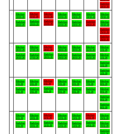
Badviken
18/10-26
.
Båtviken
Båtviken
Båtviken
Båtviken
Båtviken
Båtviken
Båtviken
20/10-26
21/10-26
19/10-26
22/10-26
23/10-26
24/10-26
25/10-26
Badviken
Badviken
Badviken
Badviken
Badviken
Badviken
Båtviken
21/10-26
20/10-26
24/10-26
19/10-26
22/10-26
23/10-26
25/10-26
Badviken
25/10-26
Badviken
25/10-26
.
Båtviken
Båtviken
Båtviken
Båtviken
Båtviken
Båtviken
Båtviken
28/10-26
26/10-26
27/10-26
29/10-26
30/10-26
31/10-26
1/11-26
Badviken
Badviken
Badviken
Badviken
Badviken
Badviken
Båtviken
28/10-26
26/10-26
27/10-26
29/10-26
30/10-26
31/10-26
1/11-26
Badviken
1/11-26
Badviken
1/11-26
.
Båtviken
Båtviken
Båtviken
Båtviken
Båtviken
Båtviken
Båtviken
4/11-26
2/11-26
3/11-26
5/11-26
6/11-26
7/11-26
8/11-26
Badviken
Badviken
Badviken
Badviken
Badviken
Badviken
Båtviken
4/11-26
2/11-26
3/11-26
5/11-26
6/11-26
7/11-26
8/11-26
Badviken
8/11-26
Badviken
8/11-26
.
Båtviken
Båtviken
Båtviken
Båtviken
Båtviken
Båtviken
Båtviken
11/11-26
14/11-26
9/11-26
10/11-26
12/11-26
13/11-26
15/11-26
Badviken
Badviken
Badviken
Badviken
Badviken
Badviken
Båtviken
11/11-26
14/11-26
9/11-26
10/11-26
12/11-26
13/11-26
15/11-26
Badviken
15/11-26