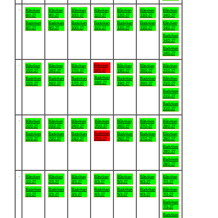
.
Båtviken
Båtviken
Båtviken
Båtviken
Båtviken
Båtviken
Båtviken
8/2-27
9/2-27
10/2-27
11/2-27
12/2-27
13/2-27
14/2-27
Badviken
Badviken
Badviken
Badviken
Badviken
Badviken
Båtviken
8/2-27
9/2-27
10/2-27
11/2-27
12/2-27
13/2-27
14/2-27
Badviken
14/2-27
Badviken
14/2-27
.
Båtviken
Båtviken
Båtviken
Båtviken
Båtviken
Båtviken
Båtviken
18/2-27
15/2-27
16/2-27
17/2-27
19/2-27
20/2-27
21/2-27
Badviken
Badviken
Badviken
Badviken
Badviken
Badviken
Båtviken
18/2-27
15/2-27
16/2-27
17/2-27
19/2-27
20/2-27
21/2-27
Badviken
21/2-27
Badviken
21/2-27
.
Båtviken
Båtviken
Båtviken
Båtviken
Båtviken
Båtviken
Båtviken
22/2-27
23/2-27
24/2-27
25/2-27
26/2-27
27/2-27
28/2-27
Badviken
Badviken
Badviken
Badviken
Badviken
Badviken
Båtviken
25/2-27
22/2-27
23/2-27
24/2-27
26/2-27
27/2-27
28/2-27
Badviken
28/2-27
Badviken
28/2-27
.
Båtviken
Båtviken
Båtviken
Båtviken
Båtviken
Båtviken
Båtviken
1/3-27
2/3-27
3/3-27
4/3-27
5/3-27
6/3-27
7/3-27
Badviken
Badviken
Badviken
Badviken
Badviken
Badviken
Båtviken
1/3-27
2/3-27
3/3-27
4/3-27
5/3-27
6/3-27
7/3-27
Badviken
7/3-27
Badviken