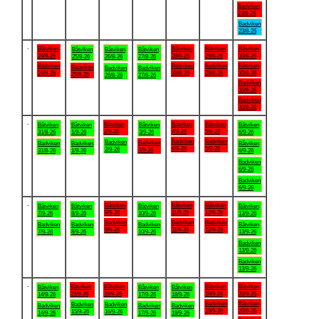
Badviken
23/8-26
Badviken
23/8-26
.
Båtviken
Båtviken
Båtviken
Båtviken
Båtviken
Båtviken
Båtviken
24/8-26
28/8-26
29/8-26
30/8-26
25/8-26
26/8-26
27/8-26
Badviken
Badviken
Badviken
Båtviken
Badviken
Badviken
Badviken
24/8-26
28/8-26
29/8-26
30/8-26
25/8-26
26/8-26
27/8-26
Badviken
30/8-26
Badviken
30/8-26
.
Båtviken
Båtviken
Båtviken
Båtviken
Båtviken
Båtviken
Båtviken
2/9-26
4/9-26
5/9-26
31/8-26
1/9-26
3/9-26
6/9-26
Badviken
Badviken
Badviken
Badviken
Badviken
Badviken
Båtviken
4/9-26
5/9-26
2/9-26
3/9-26
31/8-26
1/9-26
6/9-26
Badviken
6/9-26
Badviken
6/9-26
.
Båtviken
Båtviken
Båtviken
Båtviken
Båtviken
Båtviken
Båtviken
9/9-26
11/9-26
12/9-26
7/9-26
8/9-26
10/9-26
13/9-26
Badviken
Badviken
Badviken
Badviken
Badviken
Badviken
Båtviken
9/9-26
11/9-26
12/9-26
7/9-26
8/9-26
10/9-26
13/9-26
Badviken
13/9-26
Badviken
13/9-26
.
Båtviken
Båtviken
Båtviken
Båtviken
Båtviken
Båtviken
Båtviken
15/9-26
16/9-26
19/9-26
20/9-26
14/9-26
17/9-26
18/9-26
Badviken
Båtviken
Badviken
Badviken
Badviken
Badviken
Badviken
19/9-26
20/9-26
15/9-26
16/9-26
14/9-26
17/9-26
18/9-26