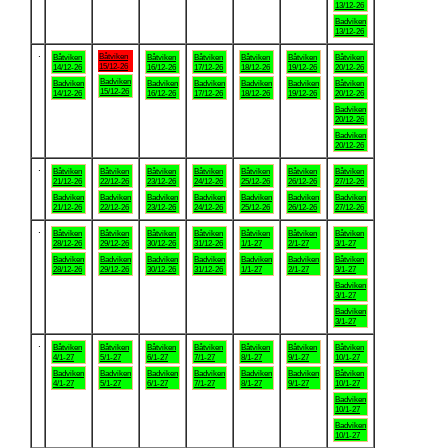
13/12-26
Badviken
13/12-26
.
Båtviken
Båtviken
Båtviken
Båtviken
Båtviken
Båtviken
Båtviken
15/12-26
14/12-26
16/12-26
17/12-26
18/12-26
19/12-26
20/12-26
Badviken
Badviken
Badviken
Badviken
Badviken
Badviken
Båtviken
15/12-26
14/12-26
16/12-26
17/12-26
18/12-26
19/12-26
20/12-26
Badviken
20/12-26
Badviken
20/12-26
.
Båtviken
Båtviken
Båtviken
Båtviken
Båtviken
Båtviken
Båtviken
21/12-26
22/12-26
23/12-26
24/12-26
25/12-26
26/12-26
27/12-26
Badviken
Badviken
Badviken
Badviken
Badviken
Badviken
Badviken
21/12-26
22/12-26
23/12-26
24/12-26
25/12-26
26/12-26
27/12-26
.
Båtviken
Båtviken
Båtviken
Båtviken
Båtviken
Båtviken
Båtviken
28/12-26
29/12-26
30/12-26
31/12-26
1/1-27
2/1-27
3/1-27
Badviken
Badviken
Badviken
Badviken
Badviken
Badviken
Båtviken
28/12-26
29/12-26
30/12-26
31/12-26
1/1-27
2/1-27
3/1-27
Badviken
3/1-27
Badviken
3/1-27
.
Båtviken
Båtviken
Båtviken
Båtviken
Båtviken
Båtviken
Båtviken
4/1-27
5/1-27
6/1-27
7/1-27
8/1-27
9/1-27
10/1-27
Badviken
Badviken
Badviken
Badviken
Badviken
Badviken
Båtviken
4/1-27
5/1-27
6/1-27
7/1-27
8/1-27
9/1-27
10/1-27
Badviken
10/1-27
Badviken
10/1-27