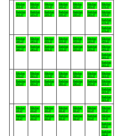
.
Båtviken
Båtviken
Båtviken
Båtviken
Båtviken
Båtviken
Båtviken
11/1-27
12/1-27
13/1-27
14/1-27
15/1-27
16/1-27
17/1-27
Badviken
Badviken
Badviken
Badviken
Badviken
Badviken
Båtviken
11/1-27
12/1-27
13/1-27
14/1-27
15/1-27
16/1-27
17/1-27
Badviken
17/1-27
Badviken
17/1-27
.
Båtviken
Båtviken
Båtviken
Båtviken
Båtviken
Båtviken
Båtviken
18/1-27
19/1-27
20/1-27
21/1-27
22/1-27
23/1-27
24/1-27
Badviken
Badviken
Badviken
Badviken
Badviken
Badviken
Båtviken
18/1-27
19/1-27
20/1-27
21/1-27
22/1-27
23/1-27
24/1-27
Badviken
24/1-27
Badviken
24/1-27
.
Båtviken
Båtviken
Båtviken
Båtviken
Båtviken
Båtviken
Båtviken
25/1-27
26/1-27
27/1-27
28/1-27
29/1-27
30/1-27
31/1-27
Badviken
Badviken
Badviken
Badviken
Badviken
Badviken
Båtviken
25/1-27
26/1-27
27/1-27
28/1-27
29/1-27
30/1-27
31/1-27
Badviken
31/1-27
Badviken
31/1-27
.
Båtviken
Båtviken
Båtviken
Båtviken
Båtviken
Båtviken
Båtviken
1/2-27
2/2-27
3/2-27
4/2-27
5/2-27
6/2-27
7/2-27
Badviken
Badviken
Badviken
Badviken
Badviken
Badviken
Båtviken
1/2-27
2/2-27
3/2-27
4/2-27
5/2-27
6/2-27
7/2-27
Badviken
7/2-27
Badviken
7/2-27