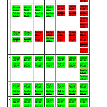
30/5-27
.
Båtviken
Båtviken
Båtviken
Båtviken
Båtviken
Båtviken
Båtviken
4/6-27
5/6-27
6/6-27
31/5-27
1/6-27
2/6-27
3/6-27
Badviken
Badviken
Båtviken
Badviken
Badviken
Badviken
Badviken
4/6-27
5/6-27
6/6-27
31/5-27
1/6-27
2/6-27
3/6-27
Badviken
6/6-27
Badviken
6/6-27
.
Båtviken
Båtviken
Båtviken
Båtviken
Båtviken
Båtviken
Båtviken
9/6-27
10/6-27
11/6-27
12/6-27
13/6-27
7/6-27
8/6-27
Badviken
Badviken
Badviken
Båtviken
Badviken
Badviken
Badviken
9/6-27
11/6-27
12/6-27
13/6-27
10/6-27
7/6-27
8/6-27
Badviken
13/6-27
Badviken
13/6-27
.
Båtviken
Båtviken
Båtviken
Båtviken
Båtviken
Båtviken
Båtviken
14/6-27
15/6-27
16/6-27
17/6-27
18/6-27
19/6-27
20/6-27
Badviken
Badviken
Badviken
Badviken
Badviken
Badviken
Båtviken
14/6-27
15/6-27
16/6-27
17/6-27
18/6-27
19/6-27
20/6-27
Badviken
20/6-27
Badviken
20/6-27
.
Båtviken
Båtviken
Båtviken
Båtviken
Båtviken
Båtviken
Båtviken
21/6-27
22/6-27
23/6-27
24/6-27
25/6-27
26/6-27
27/6-27
Badviken
Badviken
Badviken
Badviken
Badviken
Badviken
Badviken
21/6-27
22/6-27
23/6-27
24/6-27
25/6-27
26/6-27
27/6-27
.
Båtviken
Båtviken
Båtviken
Båtviken
Båtviken
Båtviken
Båtviken
28/6-27
29/6-27
30/6-27
1/7-27
2/7-27
3/7-27
4/7-27
Badviken
Badviken
Badviken
Badviken
Badviken
Badviken
Badviken