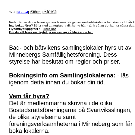
Störst
Större
Text: [
Normal
] [
] [
]
Nedan finner du de bokningsbara tiderna för gemensamhetslokalerna badviken och båtvik
Inte bokat förut?
Börja med att
registrera ditt konto här.
- tänk på att det kan ta några daga
Flyttat/bytt uppgifter?
-
klicka här
Om du vill boka en dagtid på en vardag så klickar du här
Bad- och båtvikens samlingslokaler hyrs ut av
Minnebergs Samfällighetsförening. Dess
styrelse har beslutat om regler och priser.
Bokningsinfo om Samlingslokalerna:
- läs
igenom detta innan du bokar din tid.
Vem får hyra?
Det är medlemmarna skrivna i de olika
Bostadsrättsföreningarna på Svartviksslingan,
de olika styrelserna samt
föreningsverksamheterna i Minneberg som får
boka lokalerna.