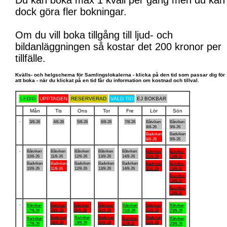
Du kan boka max 1 kväll per gång men du kan
dock göra fler bokningar.
Om du vill boka tillgång till ljud- och
bildanläggningen så kostar det 200 kronor per
tillfälle.
Kvälls- och helgschema för Samlingslokalerna - klicka på den tid som passar dig för
att boka - när du klickat på en tid får du information om kostnad och tillval.
LEDIG
UPPTAGEN
RESERVERAD
VALD TID
EJ BOKBAR
Mån
Tis
Ons
Tor
Fre
Lör
Sön
.
3/8-26
4/8-26
5/8-26
6/8-26
7/8-26
Båtviken
Båtviken
8/8-26
9/8-26
Badviken
Badviken
8/8-26
9/8-26
.
Båtviken
Båtviken
Båtviken
Båtviken
Båtviken
Båtviken
Båtviken
10/8-26
11/8-26
12/8-26
13/8-26
14/8-26
15/8-26
16/8-26
Badviken
Badviken
Badviken
Badviken
Badviken
Badviken
Båtviken
10/8-26
11/8-26
12/8-26
13/8-26
14/8-26
15/8-26
16/8-26
Badviken
16/8-26
Badviken
16/8-26
.
Båtviken
Båtviken
Båtviken
Båtviken
Båtviken
Båtviken
Båtviken
18/8-26
19/8-26
20/8-26
22/8-26
17/8-26
21/8-26
23/8-26
Badviken
Badviken
Badviken
Badviken
Badviken
Badviken
Båtviken
18/8-26
20/8-26
22/8-26
19/8-26
21/8-26
17/8-26
23/8-26