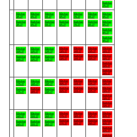
Badviken
2/5-27
.
Båtviken
Båtviken
Båtviken
Båtviken
Båtviken
Båtviken
Båtviken
3/5-27
4/5-27
5/5-27
6/5-27
7/5-27
8/5-27
9/5-27
Badviken
Badviken
Badviken
Badviken
Badviken
Badviken
Båtviken
3/5-27
4/5-27
5/5-27
6/5-27
7/5-27
8/5-27
9/5-27
Badviken
9/5-27
Badviken
9/5-27
.
Båtviken
Båtviken
Båtviken
Båtviken
Båtviken
Båtviken
Båtviken
13/5-27
14/5-27
15/5-27
16/5-27
10/5-27
11/5-27
12/5-27
Badviken
Badviken
Badviken
Båtviken
Badviken
Badviken
Badviken
13/5-27
14/5-27
15/5-27
16/5-27
10/5-27
11/5-27
12/5-27
Badviken
16/5-27
Badviken
16/5-27
.
Båtviken
Båtviken
Båtviken
Båtviken
Båtviken
Båtviken
Båtviken
20/5-27
21/5-27
22/5-27
23/5-27
17/5-27
18/5-27
19/5-27
Badviken
Badviken
Badviken
Båtviken
Badviken
Badviken
Badviken
20/5-27
21/5-27
22/5-27
23/5-27
18/5-27
17/5-27
19/5-27
Badviken
23/5-27
Badviken
23/5-27
.
Båtviken
Båtviken
Båtviken
Båtviken
Båtviken
Båtviken
Båtviken
27/5-27
28/5-27
29/5-27
30/5-27
24/5-27
25/5-27
26/5-27
Badviken
Badviken
Badviken
Båtviken
Badviken
Badviken
Badviken
27/5-27
28/5-27
29/5-27
30/5-27
24/5-27
25/5-27
26/5-27
Badviken
30/5-27
Badviken