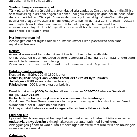
att boka när som helst på året.
Student, längre evenemang etc.
Tänk på att lokalerna är bokbara även dagtid alla vardagar. Om du ska ha en tillställning
som sträcker sig över hela dagen eller om du vill göra iordning tidigare bör du boka både
dag- och kvällstiden. Tänk på: Boka studentmottagningen tidigt. Vi försöker hålla på
tiderna kring studentveckorna för just detta syfte fram till den 1:a april. Är lokalen bokad i
annat syfte (mån-fre) kan man komma att få maka på sig. Den som skall ha
studentmottagning skall av hänsyn till andra som vill ha sina mottagningar inte boka
dagen före eller dagen efter.
Hur kommer man in?
Access ges endast digitalt och till det mobilnummer eller e-postadress som finns
registrerat hos oss.
Kölista
Är en tid reserverad beror det på att vi inte ännu hunnit behandla tiden.
Om du bokar en redan upptagen tid eller reserverad så hamnar du i en lista för den tiden
om det skulle komma en avbokning.
Observera att chansen att få en redan bokad/reserverad tid är ytterst liten.
Betalningsinformation:
Kostnad per tillfälle: 300 till 1800 kronor
Under följande helger och veckor kostar det extra att hyra lokalen
:
Julhelgen
- 1000 kronor extra per bokning
Påskhelgen
- 600 kronor extra per bokning
Betalning sker via
(OBS)
Bankgiro
till kontonummer
5596-7509
eller via
Swish
till
nummer
1234013306
Du får bekräftelse per mejl med referensnummer för betalningen.
Om du inte fått bekräftelse inom en eller ett par arbetsdagar och mailet inte återfinns i
skräpposten bör du kontakta bokningen.
Bokningen skall betalas
senast 7 dagar efter att bekräftelse skickats
Ljud och bild
Ljud- och bild bokas separat för varje bokning mot en extra kostnad. Detta styrs sedan
endast via ett webbgränssnitt
och aktiveras per automatik med bokningen.
Anläggningen går att använda från att bokningen startar till fem minuter innan bokningen
slutar, dock ej nattetid.
Avbokning: