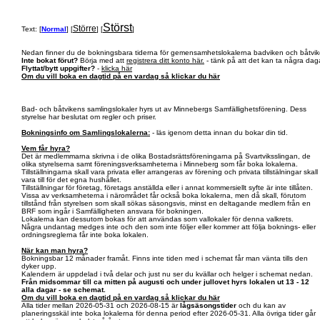
Störst
Större
Text: [
Normal
] [
] [
]
Nedan finner du de bokningsbara tiderna för gemensamhetslokalerna badviken och båtvik
Inte bokat förut?
Börja med att
registrera ditt konto här.
- tänk på att det kan ta några daga
Flyttat/bytt uppgifter?
-
klicka här
Om du vill boka en dagtid på en vardag så klickar du här
Bad- och båtvikens samlingslokaler hyrs ut av Minnebergs Samfällighetsförening. Dess
styrelse har beslutat om regler och priser.
Bokningsinfo om Samlingslokalerna:
- läs igenom detta innan du bokar din tid.
Vem får hyra?
Det är medlemmarna skrivna i de olika Bostadsrättsföreningarna på Svartviksslingan, de
olika styrelserna samt föreningsverksamheterna i Minneberg som får boka lokalerna.
Tillställningarna skall vara privata eller arrangeras av förening och privata tillstälningar skall
vara till för det egna hushållet.
Tillställningar för företag, företags anställda eller i annat kommersiellt syfte är inte tillåten.
Vissa av verksamheterna i närområdet får också boka lokalerna, men då skall, förutom
tillstånd från styrelsen som skall sökas säsongsvis, minst en deltagande medlem från en
BRF som ingår i Samfälligheten ansvara för bokningen.
Lokalerna kan dessutom bokas för att användas som vallokaler för denna valkrets.
Några undantag medges inte och den som inte följer eller kommer att följa boknings- eller
ordningsreglerna får inte boka lokalen.
När kan man hyra?
Bokningsbar 12 månader framåt. Finns inte tiden med i schemat får man vänta tills den
dyker upp.
Kalendern är uppdelad i två delar och just nu ser du kvällar och helger i schemat nedan.
Från midsommar till ca mitten på augusti och under jullovet hyrs lokalen ut 13 - 12
alla dagar - se schemat.
Om du vill boka en dagtid på en vardag så klickar du här
Alla tider mellan 2026-05-31 och 2026-08-15 är
lågsäsongstider
och du kan av
planeringsskäl inte boka lokalerna för denna period efter 2026-05-31. Alla övriga tider går