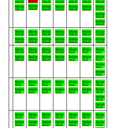
15/12-26
14/12-26
16/12-26
17/12-26
18/12-26
19/12-26
20/12-26
Badviken
Badviken
Badviken
Badviken
Badviken
Badviken
Båtviken
15/12-26
14/12-26
16/12-26
17/12-26
18/12-26
19/12-26
20/12-26
Badviken
20/12-26
Badviken
20/12-26
.
Båtviken
Båtviken
Båtviken
Båtviken
Båtviken
Båtviken
Båtviken
21/12-26
22/12-26
23/12-26
24/12-26
25/12-26
26/12-26
27/12-26
Badviken
Badviken
Badviken
Badviken
Badviken
Badviken
Badviken
21/12-26
22/12-26
23/12-26
24/12-26
25/12-26
26/12-26
27/12-26
.
Båtviken
Båtviken
Båtviken
Båtviken
Båtviken
Båtviken
Båtviken
28/12-26
29/12-26
30/12-26
31/12-26
1/1-27
2/1-27
3/1-27
Badviken
Badviken
Badviken
Badviken
Badviken
Badviken
Båtviken
28/12-26
29/12-26
30/12-26
31/12-26
1/1-27
2/1-27
3/1-27
Badviken
3/1-27
Badviken
3/1-27
.
Båtviken
Båtviken
Båtviken
Båtviken
Båtviken
Båtviken
Båtviken
4/1-27
5/1-27
6/1-27
7/1-27
8/1-27
9/1-27
10/1-27
Badviken
Badviken
Badviken
Badviken
Badviken
Badviken
Båtviken
4/1-27
5/1-27
6/1-27
7/1-27
8/1-27
9/1-27
10/1-27
Badviken
10/1-27
Badviken
10/1-27
.
Båtviken
Båtviken
Båtviken
Båtviken
Båtviken
Båtviken
Båtviken
11/1-27
12/1-27
13/1-27
14/1-27
15/1-27
16/1-27
17/1-27
Badviken
Badviken
Badviken
Badviken
Badviken
Badviken
Båtviken
11/1-27
12/1-27
13/1-27
14/1-27
15/1-27
16/1-27
17/1-27