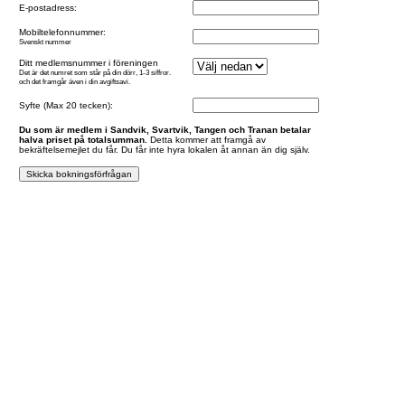
E-postadress:
Mobiltelefonnummer:
Svenskt nummer
Ditt medlemsnummer i föreningen
Det är det numret som står på din dörr, 1-3 siffror.
och det framgår även i din avgiftsavi.
Syfte (Max 20 tecken):
Du som är medlem i Sandvik, Svartvik, Tangen och Tranan betalar
halva priset på totalsumman.
Detta kommer att framgå av
bekräftelsemejlet du får. Du får inte hyra lokalen åt annan än dig själv.