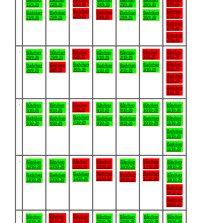
23/9-26
27/9-26
21/9-26
22/9-26
24/9-26
25/9-26
26/9-26
Badviken
Båtviken
Badviken
Badviken
Badviken
Badviken
Badviken
23/9-26
27/9-26
24/9-26
21/9-26
22/9-26
25/9-26
26/9-26
Badviken
27/9-26
Badviken
27/9-26
.
Båtviken
Båtviken
Båtviken
Båtviken
Båtviken
Båtviken
Båtviken
30/9-26
3/10-26
4/10-26
28/9-26
29/9-26
1/10-26
2/10-26
Båtviken
Badviken
Badviken
Badviken
Badviken
Badviken
Badviken
4/10-26
30/9-26
3/10-26
29/9-26
28/9-26
1/10-26
2/10-26
Badviken
4/10-26
Badviken
4/10-26
.
Båtviken
Båtviken
Båtviken
Båtviken
Båtviken
Båtviken
Båtviken
7/10-26
5/10-26
6/10-26
8/10-26
9/10-26
10/10-26
11/10-26
Badviken
Badviken
Badviken
Badviken
Badviken
Badviken
Båtviken
7/10-26
5/10-26
6/10-26
8/10-26
9/10-26
10/10-26
11/10-26
Badviken
11/10-26
Badviken
11/10-26
.
Båtviken
Båtviken
Båtviken
Båtviken
Båtviken
Båtviken
Båtviken
14/10-26
15/10-26
17/10-26
12/10-26
13/10-26
16/10-26
18/10-26
Badviken
Badviken
Badviken
Badviken
Badviken
Badviken
Båtviken
15/10-26
17/10-26
14/10-26
16/10-26
12/10-26
13/10-26
18/10-26
Badviken
18/10-26
Badviken
18/10-26
.
Båtviken
Båtviken
Båtviken
Båtviken
Båtviken
Båtviken
Båtviken
20/10-26
21/10-26
19/10-26
22/10-26
23/10-26
24/10-26
25/10-26