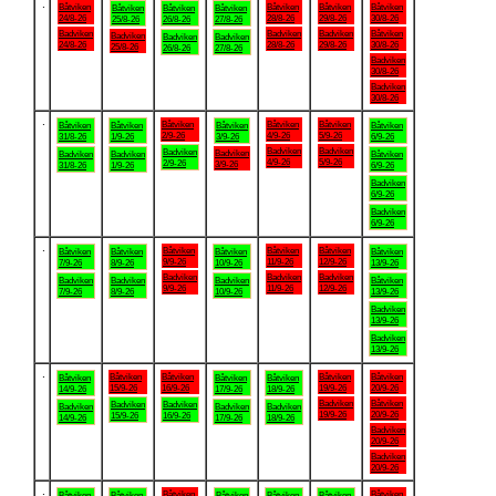
.
Båtviken
Båtviken
Båtviken
Båtviken
Båtviken
Båtviken
Båtviken
24/8-26
28/8-26
29/8-26
30/8-26
25/8-26
26/8-26
27/8-26
Badviken
Badviken
Badviken
Båtviken
Badviken
Badviken
Badviken
24/8-26
28/8-26
29/8-26
30/8-26
25/8-26
26/8-26
27/8-26
Badviken
30/8-26
Badviken
30/8-26
.
Båtviken
Båtviken
Båtviken
Båtviken
Båtviken
Båtviken
Båtviken
2/9-26
4/9-26
5/9-26
31/8-26
1/9-26
3/9-26
6/9-26
Badviken
Badviken
Badviken
Badviken
Badviken
Badviken
Båtviken
4/9-26
5/9-26
2/9-26
3/9-26
31/8-26
1/9-26
6/9-26
Badviken
6/9-26
Badviken
6/9-26
.
Båtviken
Båtviken
Båtviken
Båtviken
Båtviken
Båtviken
Båtviken
9/9-26
11/9-26
12/9-26
7/9-26
8/9-26
10/9-26
13/9-26
Badviken
Badviken
Badviken
Badviken
Badviken
Badviken
Båtviken
9/9-26
11/9-26
12/9-26
7/9-26
8/9-26
10/9-26
13/9-26
Badviken
13/9-26
Badviken
13/9-26
.
Båtviken
Båtviken
Båtviken
Båtviken
Båtviken
Båtviken
Båtviken
15/9-26
16/9-26
19/9-26
20/9-26
14/9-26
17/9-26
18/9-26
Badviken
Båtviken
Badviken
Badviken
Badviken
Badviken
Badviken
19/9-26
20/9-26
15/9-26
16/9-26
14/9-26
17/9-26
18/9-26
Badviken
20/9-26
Badviken
20/9-26
.
Båtviken
Båtviken
Båtviken
Båtviken
Båtviken
Båtviken
Båtviken