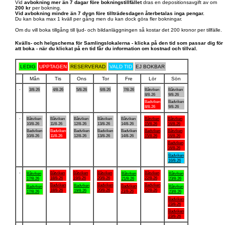
Vid
avbokning mer än 7 dagar före bokningstillfället
dras en depositionsavgift av om
200 kr
per bokning.
Vid avbokning mindre än 7 dygn före tillträdesdagen återbetalas inga pengar.
Du kan boka max 1 kväll per gång men du kan dock göra fler bokningar.
Om du vill boka tillgång till ljud- och bildanläggningen så kostar det 200 kronor per tillfälle.
Kvälls- och helgschema för Samlingslokalerna - klicka på den tid som passar dig för
att boka - när du klickat på en tid får du information om kostnad och tillval.
LEDIG
UPPTAGEN
RESERVERAD
VALD TID
EJ BOKBAR
Mån
Tis
Ons
Tor
Fre
Lör
Sön
.
3/8-26
4/8-26
5/8-26
6/8-26
7/8-26
Båtviken
Båtviken
8/8-26
9/8-26
Badviken
Badviken
8/8-26
9/8-26
.
Båtviken
Båtviken
Båtviken
Båtviken
Båtviken
Båtviken
Båtviken
10/8-26
11/8-26
12/8-26
13/8-26
14/8-26
15/8-26
16/8-26
Badviken
Badviken
Badviken
Badviken
Badviken
Badviken
Båtviken
10/8-26
11/8-26
12/8-26
13/8-26
14/8-26
15/8-26
16/8-26
Badviken
16/8-26
Badviken
16/8-26
.
Båtviken
Båtviken
Båtviken
Båtviken
Båtviken
Båtviken
Båtviken
18/8-26
19/8-26
20/8-26
22/8-26
17/8-26
21/8-26
23/8-26
Badviken
Badviken
Badviken
Badviken
Badviken
Badviken
Båtviken
18/8-26
20/8-26
22/8-26
19/8-26
21/8-26
17/8-26
23/8-26
Badviken
23/8-26
Badviken
23/8-26