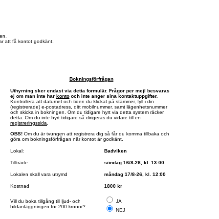
en.
r att få kontot godkänt.
Bokningsförfrågan
Uthyrning sker endast via detta formulär. Frågor per mejl besvaras
ej om man inte har
konto
och inte anger sina kontaktuppgifter.
Kontrollera att datumet och tiden du klickat på stämmer, fyll i din
(registrerade) e-postadress, ditt mobilnummer, samt lägenhetsnummer
och skicka in bokningen. Om du tidigare hyrt via detta system räcker
detta. Om du inte hyrt tidigare så dirigeras du vidare till en
registreringssida
.
OBS!
Om du är tvungen att registrera dig så får du komma tillbaka och
göra om bokningsförfrågan när kontot är godkänt.
Lokal:
Badviken
Tillträde
söndag 16/8-26, kl. 13:00
Lokalen skall vara utrymd
måndag 17/8-26, kl. 12:00
Kostnad
1800 kr
Vill du boka tillgång till ljud- och
JA
bildanläggningen för 200 kronor?
NEJ