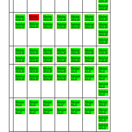
13/12-26
Badviken
13/12-26
.
Båtviken
Båtviken
Båtviken
Båtviken
Båtviken
Båtviken
Båtviken
15/12-26
14/12-26
16/12-26
17/12-26
18/12-26
19/12-26
20/12-26
Badviken
Badviken
Badviken
Badviken
Badviken
Badviken
Båtviken
15/12-26
14/12-26
16/12-26
17/12-26
18/12-26
19/12-26
20/12-26
Badviken
20/12-26
Badviken
20/12-26
.
Båtviken
Båtviken
Båtviken
Båtviken
Båtviken
Båtviken
Båtviken
21/12-26
22/12-26
23/12-26
24/12-26
25/12-26
26/12-26
27/12-26
Badviken
Badviken
Badviken
Badviken
Badviken
Badviken
Badviken
21/12-26
22/12-26
23/12-26
24/12-26
25/12-26
26/12-26
27/12-26
.
Båtviken
Båtviken
Båtviken
Båtviken
Båtviken
Båtviken
Båtviken
28/12-26
29/12-26
30/12-26
31/12-26
1/1-27
2/1-27
3/1-27
Badviken
Badviken
Badviken
Badviken
Badviken
Badviken
Båtviken
28/12-26
29/12-26
30/12-26
31/12-26
1/1-27
2/1-27
3/1-27
Badviken
3/1-27
Badviken
3/1-27
.
Båtviken
Båtviken
Båtviken
Båtviken
Båtviken
Båtviken
Båtviken
4/1-27
5/1-27
6/1-27
7/1-27
8/1-27
9/1-27
10/1-27
Badviken
Badviken
Badviken
Badviken
Badviken
Badviken
Båtviken
4/1-27
5/1-27
6/1-27
7/1-27
8/1-27
9/1-27
10/1-27
Badviken
10/1-27
Badviken
10/1-27