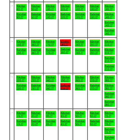
.
Båtviken
Båtviken
Båtviken
Båtviken
Båtviken
Båtviken
Båtviken
8/2-27
9/2-27
10/2-27
11/2-27
12/2-27
13/2-27
14/2-27
Badviken
Badviken
Badviken
Badviken
Badviken
Badviken
Båtviken
8/2-27
9/2-27
10/2-27
11/2-27
12/2-27
13/2-27
14/2-27
Badviken
14/2-27
Badviken
14/2-27
.
Båtviken
Båtviken
Båtviken
Båtviken
Båtviken
Båtviken
Båtviken
18/2-27
15/2-27
16/2-27
17/2-27
19/2-27
20/2-27
21/2-27
Badviken
Badviken
Badviken
Badviken
Badviken
Badviken
Båtviken
18/2-27
15/2-27
16/2-27
17/2-27
19/2-27
20/2-27
21/2-27
Badviken
21/2-27
Badviken
21/2-27
.
Båtviken
Båtviken
Båtviken
Båtviken
Båtviken
Båtviken
Båtviken
22/2-27
23/2-27
24/2-27
25/2-27
26/2-27
27/2-27
28/2-27
Badviken
Badviken
Badviken
Badviken
Badviken
Badviken
Båtviken
25/2-27
22/2-27
23/2-27
24/2-27
26/2-27
27/2-27
28/2-27
Badviken
28/2-27
Badviken
28/2-27
.
Båtviken
Båtviken
Båtviken
Båtviken
Båtviken
Båtviken
Båtviken
1/3-27
2/3-27
3/3-27
4/3-27
5/3-27
6/3-27
7/3-27
Badviken
Badviken
Badviken
Badviken
Badviken
Badviken
Båtviken
1/3-27
2/3-27
3/3-27
4/3-27
5/3-27
6/3-27
7/3-27
Badviken
7/3-27
Badviken