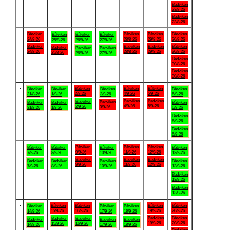
Badviken
23/8-26
Badviken
23/8-26
.
Båtviken
Båtviken
Båtviken
Båtviken
Båtviken
Båtviken
Båtviken
24/8-26
28/8-26
29/8-26
30/8-26
25/8-26
26/8-26
27/8-26
Badviken
Badviken
Badviken
Båtviken
Badviken
Badviken
Badviken
24/8-26
28/8-26
29/8-26
30/8-26
25/8-26
26/8-26
27/8-26
Badviken
30/8-26
Badviken
30/8-26
.
Båtviken
Båtviken
Båtviken
Båtviken
Båtviken
Båtviken
Båtviken
2/9-26
4/9-26
5/9-26
31/8-26
1/9-26
3/9-26
6/9-26
Badviken
Badviken
Badviken
Badviken
Badviken
Badviken
Båtviken
4/9-26
5/9-26
2/9-26
3/9-26
31/8-26
1/9-26
6/9-26
Badviken
6/9-26
Badviken
6/9-26
.
Båtviken
Båtviken
Båtviken
Båtviken
Båtviken
Båtviken
Båtviken
9/9-26
11/9-26
12/9-26
7/9-26
8/9-26
10/9-26
13/9-26
Badviken
Badviken
Badviken
Badviken
Badviken
Badviken
Båtviken
9/9-26
11/9-26
12/9-26
7/9-26
8/9-26
10/9-26
13/9-26
Badviken
13/9-26
Badviken
13/9-26
.
Båtviken
Båtviken
Båtviken
Båtviken
Båtviken
Båtviken
Båtviken
15/9-26
16/9-26
19/9-26
20/9-26
14/9-26
17/9-26
18/9-26
Badviken
Båtviken
Badviken
Badviken
Badviken
Badviken
Badviken
19/9-26
20/9-26
15/9-26
16/9-26
14/9-26
17/9-26
18/9-26