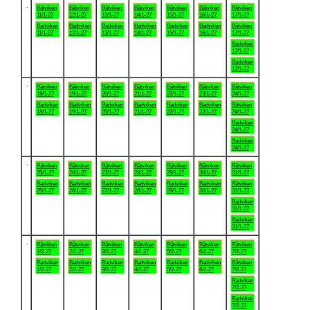
.
Båtviken
Båtviken
Båtviken
Båtviken
Båtviken
Båtviken
Båtviken
11/1-27
12/1-27
13/1-27
14/1-27
15/1-27
16/1-27
17/1-27
Badviken
Badviken
Badviken
Badviken
Badviken
Badviken
Båtviken
11/1-27
12/1-27
13/1-27
14/1-27
15/1-27
16/1-27
17/1-27
Badviken
17/1-27
Badviken
17/1-27
.
Båtviken
Båtviken
Båtviken
Båtviken
Båtviken
Båtviken
Båtviken
18/1-27
19/1-27
20/1-27
21/1-27
22/1-27
23/1-27
24/1-27
Badviken
Badviken
Badviken
Badviken
Badviken
Badviken
Båtviken
18/1-27
19/1-27
20/1-27
21/1-27
22/1-27
23/1-27
24/1-27
Badviken
24/1-27
Badviken
24/1-27
.
Båtviken
Båtviken
Båtviken
Båtviken
Båtviken
Båtviken
Båtviken
25/1-27
26/1-27
27/1-27
28/1-27
29/1-27
30/1-27
31/1-27
Badviken
Badviken
Badviken
Badviken
Badviken
Badviken
Båtviken
25/1-27
26/1-27
27/1-27
28/1-27
29/1-27
30/1-27
31/1-27
Badviken
31/1-27
Badviken
31/1-27
.
Båtviken
Båtviken
Båtviken
Båtviken
Båtviken
Båtviken
Båtviken
1/2-27
2/2-27
3/2-27
4/2-27
5/2-27
6/2-27
7/2-27
Badviken
Badviken
Badviken
Badviken
Badviken
Badviken
Båtviken
1/2-27
2/2-27
3/2-27
4/2-27
5/2-27
6/2-27
7/2-27
Badviken
7/2-27
Badviken
7/2-27