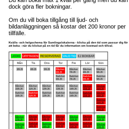
Du kan boka max 1 kväll per gång men du kan
dock göra fler bokningar.
Om du vill boka tillgång till ljud- och
bildanläggningen så kostar det 200 kronor per
tillfälle.
Kvälls- och helgschema för Samlingslokalerna - klicka på den tid som passar dig för
att boka - när du klickat på en tid får du information om kostnad och tillval.
LEDIG
UPPTAGEN
RESERVERAD
VALD TID
EJ BOKBAR
Mån
Tis
Ons
Tor
Fre
Lör
Sön
.
3/8-26
4/8-26
5/8-26
Båtviken
Båtviken
Båtviken
Båtviken
6/8-26
7/8-26
8/8-26
9/8-26
Badviken
Badviken
Badviken
Badviken
6/8-26
7/8-26
8/8-26
9/8-26
.
Båtviken
Båtviken
Båtviken
Båtviken
Båtviken
Båtviken
Båtviken
10/8-26
11/8-26
12/8-26
13/8-26
14/8-26
15/8-26
16/8-26
Badviken
Badviken
Badviken
Badviken
Badviken
Badviken
Båtviken
10/8-26
11/8-26
12/8-26
13/8-26
14/8-26
15/8-26
16/8-26
Badviken
16/8-26
Badviken
16/8-26
.
Båtviken
Båtviken
Båtviken
Båtviken
Båtviken
Båtviken
Båtviken
18/8-26
19/8-26
20/8-26
22/8-26
17/8-26
21/8-26
23/8-26
Badviken
Badviken
Badviken
Badviken
Badviken
Badviken
Båtviken
18/8-26
20/8-26
22/8-26
19/8-26
21/8-26
17/8-26
23/8-26