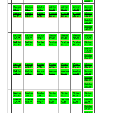
7/3-27
.
Båtviken
Båtviken
Båtviken
Båtviken
Båtviken
Båtviken
Båtviken
8/3-27
9/3-27
10/3-27
11/3-27
12/3-27
13/3-27
14/3-27
Badviken
Badviken
Badviken
Badviken
Badviken
Badviken
Båtviken
8/3-27
9/3-27
10/3-27
11/3-27
12/3-27
13/3-27
14/3-27
Badviken
14/3-27
Badviken
14/3-27
.
Båtviken
Båtviken
Båtviken
Båtviken
Båtviken
Båtviken
Båtviken
15/3-27
16/3-27
17/3-27
18/3-27
19/3-27
20/3-27
21/3-27
Badviken
Badviken
Badviken
Badviken
Badviken
Badviken
Båtviken
15/3-27
16/3-27
17/3-27
18/3-27
19/3-27
20/3-27
21/3-27
Badviken
21/3-27
Badviken
21/3-27
.
Båtviken
Båtviken
Båtviken
Båtviken
Båtviken
Båtviken
Båtviken
22/3-27
23/3-27
24/3-27
25/3-27
26/3-27
27/3-27
28/3-27
Badviken
Badviken
Badviken
Badviken
Badviken
Badviken
Båtviken
22/3-27
23/3-27
24/3-27
25/3-27
26/3-27
27/3-27
28/3-27
Badviken
28/3-27
Badviken
28/3-27
.
Båtviken
Båtviken
Båtviken
Båtviken
Båtviken
Båtviken
Båtviken
29/3-27
30/3-27
31/3-27
1/4-27
2/4-27
3/4-27
4/4-27
Badviken
Badviken
Badviken
Badviken
Badviken
Badviken
Båtviken
29/3-27
30/3-27
31/3-27
1/4-27
2/4-27
3/4-27
4/4-27
Badviken
4/4-27
Badviken