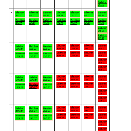
Badviken
2/5-27
.
Båtviken
Båtviken
Båtviken
Båtviken
Båtviken
Båtviken
Båtviken
3/5-27
4/5-27
5/5-27
6/5-27
7/5-27
8/5-27
9/5-27
Badviken
Badviken
Badviken
Badviken
Badviken
Badviken
Båtviken
3/5-27
4/5-27
5/5-27
6/5-27
7/5-27
8/5-27
9/5-27
Badviken
9/5-27
Badviken
9/5-27
.
Båtviken
Båtviken
Båtviken
Båtviken
Båtviken
Båtviken
Båtviken
13/5-27
14/5-27
15/5-27
16/5-27
10/5-27
11/5-27
12/5-27
Badviken
Badviken
Badviken
Båtviken
Badviken
Badviken
Badviken
13/5-27
14/5-27
15/5-27
16/5-27
10/5-27
11/5-27
12/5-27
Badviken
16/5-27
Badviken
16/5-27
.
Båtviken
Båtviken
Båtviken
Båtviken
Båtviken
Båtviken
Båtviken
20/5-27
21/5-27
22/5-27
23/5-27
17/5-27
18/5-27
19/5-27
Badviken
Badviken
Badviken
Båtviken
Badviken
Badviken
Badviken
20/5-27
21/5-27
22/5-27
23/5-27
18/5-27
17/5-27
19/5-27
Badviken
23/5-27
Badviken
23/5-27
.
Båtviken
Båtviken
Båtviken
Båtviken
Båtviken
Båtviken
Båtviken
27/5-27
28/5-27
29/5-27
30/5-27
24/5-27
25/5-27
26/5-27
Badviken
Badviken
Badviken
Båtviken
Badviken
Badviken
Badviken
27/5-27
28/5-27
29/5-27
30/5-27
24/5-27
25/5-27
26/5-27
Badviken
30/5-27
Badviken