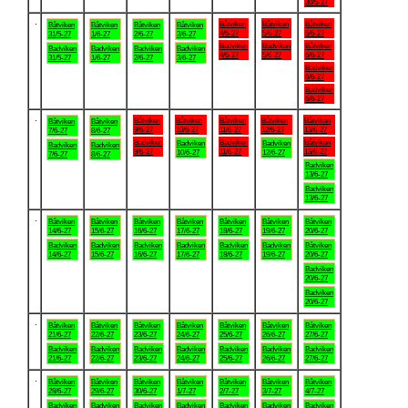
30/5-27
.
Båtviken
Båtviken
Båtviken
Båtviken
Båtviken
Båtviken
Båtviken
4/6-27
5/6-27
6/6-27
31/5-27
1/6-27
2/6-27
3/6-27
Badviken
Badviken
Båtviken
Badviken
Badviken
Badviken
Badviken
4/6-27
5/6-27
6/6-27
31/5-27
1/6-27
2/6-27
3/6-27
Badviken
6/6-27
Badviken
6/6-27
.
Båtviken
Båtviken
Båtviken
Båtviken
Båtviken
Båtviken
Båtviken
9/6-27
10/6-27
11/6-27
12/6-27
13/6-27
7/6-27
8/6-27
Badviken
Badviken
Båtviken
Badviken
Badviken
Badviken
Badviken
9/6-27
11/6-27
13/6-27
10/6-27
12/6-27
7/6-27
8/6-27
Badviken
13/6-27
Badviken
13/6-27
.
Båtviken
Båtviken
Båtviken
Båtviken
Båtviken
Båtviken
Båtviken
14/6-27
15/6-27
16/6-27
17/6-27
18/6-27
19/6-27
20/6-27
Badviken
Badviken
Badviken
Badviken
Badviken
Badviken
Båtviken
14/6-27
15/6-27
16/6-27
17/6-27
18/6-27
19/6-27
20/6-27
Badviken
20/6-27
Badviken
20/6-27
.
Båtviken
Båtviken
Båtviken
Båtviken
Båtviken
Båtviken
Båtviken
21/6-27
22/6-27
23/6-27
24/6-27
25/6-27
26/6-27
27/6-27
Badviken
Badviken
Badviken
Badviken
Badviken
Badviken
Badviken
21/6-27
22/6-27
23/6-27
24/6-27
25/6-27
26/6-27
27/6-27
.
Båtviken
Båtviken
Båtviken
Båtviken
Båtviken
Båtviken
Båtviken
28/6-27
29/6-27
30/6-27
1/7-27
2/7-27
3/7-27
4/7-27
Badviken
Badviken
Badviken
Badviken
Badviken
Badviken
Badviken