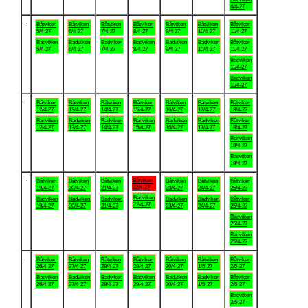
4/4-27
.
Båtviken
Båtviken
Båtviken
Båtviken
Båtviken
Båtviken
Båtviken
5/4-27
6/4-27
7/4-27
8/4-27
9/4-27
10/4-27
11/4-27
Badviken
Badviken
Badviken
Badviken
Badviken
Badviken
Båtviken
5/4-27
6/4-27
7/4-27
8/4-27
9/4-27
10/4-27
11/4-27
Badviken
11/4-27
Badviken
11/4-27
.
Båtviken
Båtviken
Båtviken
Båtviken
Båtviken
Båtviken
Båtviken
12/4-27
13/4-27
14/4-27
15/4-27
16/4-27
17/4-27
18/4-27
Badviken
Badviken
Badviken
Badviken
Badviken
Badviken
Båtviken
12/4-27
13/4-27
14/4-27
15/4-27
16/4-27
17/4-27
18/4-27
Badviken
18/4-27
Badviken
18/4-27
.
Båtviken
Båtviken
Båtviken
Båtviken
Båtviken
Båtviken
Båtviken
22/4-27
19/4-27
20/4-27
21/4-27
23/4-27
24/4-27
25/4-27
Badviken
Badviken
Badviken
Badviken
Badviken
Badviken
Båtviken
22/4-27
19/4-27
20/4-27
21/4-27
23/4-27
24/4-27
25/4-27
Badviken
25/4-27
Badviken
25/4-27
.
Båtviken
Båtviken
Båtviken
Båtviken
Båtviken
Båtviken
Båtviken
26/4-27
27/4-27
28/4-27
29/4-27
30/4-27
1/5-27
2/5-27
Badviken
Badviken
Badviken
Badviken
Badviken
Badviken
Båtviken
26/4-27
27/4-27
28/4-27
29/4-27
30/4-27
1/5-27
2/5-27
Badviken
2/5-27