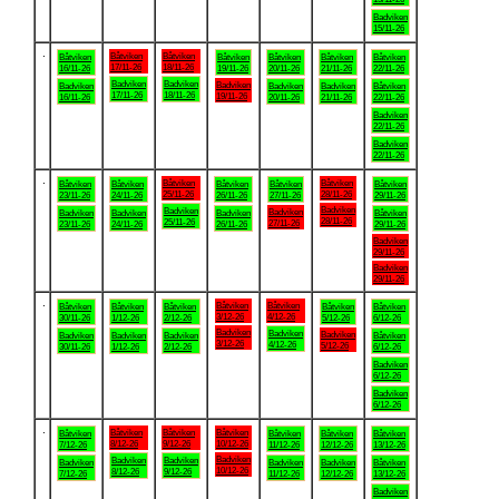
Badviken
15/11-26
.
Båtviken
Båtviken
Båtviken
Båtviken
Båtviken
Båtviken
Båtviken
17/11-26
18/11-26
16/11-26
19/11-26
20/11-26
21/11-26
22/11-26
Badviken
Badviken
Badviken
Badviken
Badviken
Badviken
Båtviken
17/11-26
18/11-26
19/11-26
16/11-26
20/11-26
21/11-26
22/11-26
Badviken
22/11-26
Badviken
22/11-26
.
Båtviken
Båtviken
Båtviken
Båtviken
Båtviken
Båtviken
Båtviken
25/11-26
28/11-26
23/11-26
24/11-26
26/11-26
27/11-26
29/11-26
Badviken
Badviken
Badviken
Badviken
Badviken
Badviken
Båtviken
28/11-26
25/11-26
27/11-26
23/11-26
24/11-26
26/11-26
29/11-26
Badviken
29/11-26
Badviken
29/11-26
.
Båtviken
Båtviken
Båtviken
Båtviken
Båtviken
Båtviken
Båtviken
3/12-26
4/12-26
30/11-26
1/12-26
2/12-26
5/12-26
6/12-26
Badviken
Badviken
Badviken
Badviken
Badviken
Badviken
Båtviken
3/12-26
4/12-26
5/12-26
30/11-26
1/12-26
2/12-26
6/12-26
Badviken
6/12-26
Badviken
6/12-26
.
Båtviken
Båtviken
Båtviken
Båtviken
Båtviken
Båtviken
Båtviken
8/12-26
9/12-26
10/12-26
7/12-26
11/12-26
12/12-26
13/12-26
Badviken
Badviken
Badviken
Badviken
Badviken
Badviken
Båtviken
10/12-26
8/12-26
9/12-26
7/12-26
11/12-26
12/12-26
13/12-26
Badviken