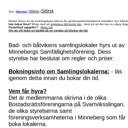
Störst
Större
Text: [
Normal
] [
] [
]
Nedan finner du de bokningsbara tiderna för gemensamhetslokalerna badviken och båtvik
Inte bokat förut?
Börja med att
registrera ditt konto här.
- tänk på att det kan ta några daga
Flyttat/bytt uppgifter?
-
klicka här
Om du vill boka en dagtid på en vardag så klickar du här
Bad- och båtvikens samlingslokaler hyrs ut av
Minnebergs Samfällighetsförening. Dess
styrelse har beslutat om regler och priser.
Bokningsinfo om Samlingslokalerna:
- läs
igenom detta innan du bokar din tid.
Vem får hyra?
Det är medlemmarna skrivna i de olika
Bostadsrättsföreningarna på Svartviksslingan,
de olika styrelserna samt
föreningsverksamheterna i Minneberg som får
boka lokalerna.