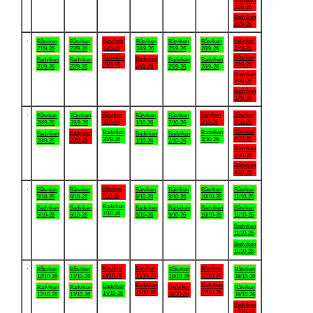
Badviken
20/9-26
Badviken
20/9-26
.
Båtviken
Båtviken
Båtviken
Båtviken
Båtviken
Båtviken
Båtviken
23/9-26
27/9-26
21/9-26
22/9-26
24/9-26
25/9-26
26/9-26
Badviken
Båtviken
Badviken
Badviken
Badviken
Badviken
Badviken
23/9-26
27/9-26
24/9-26
21/9-26
22/9-26
25/9-26
26/9-26
Badviken
27/9-26
Badviken
27/9-26
.
Båtviken
Båtviken
Båtviken
Båtviken
Båtviken
Båtviken
Båtviken
30/9-26
3/10-26
4/10-26
28/9-26
29/9-26
1/10-26
2/10-26
Båtviken
Badviken
Badviken
Badviken
Badviken
Badviken
Badviken
4/10-26
30/9-26
3/10-26
29/9-26
28/9-26
1/10-26
2/10-26
Badviken
4/10-26
Badviken
4/10-26
.
Båtviken
Båtviken
Båtviken
Båtviken
Båtviken
Båtviken
Båtviken
7/10-26
5/10-26
6/10-26
8/10-26
9/10-26
10/10-26
11/10-26
Badviken
Badviken
Badviken
Badviken
Badviken
Badviken
Båtviken
7/10-26
5/10-26
6/10-26
8/10-26
9/10-26
10/10-26
11/10-26
Badviken
11/10-26
Badviken
11/10-26
.
Båtviken
Båtviken
Båtviken
Båtviken
Båtviken
Båtviken
Båtviken
14/10-26
15/10-26
17/10-26
12/10-26
13/10-26
16/10-26
18/10-26
Badviken
Badviken
Badviken
Badviken
Badviken
Badviken
Båtviken
15/10-26
17/10-26
14/10-26
16/10-26
12/10-26
13/10-26
18/10-26
Badviken
18/10-26