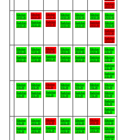
Badviken
18/10-26
.
Båtviken
Båtviken
Båtviken
Båtviken
Båtviken
Båtviken
Båtviken
20/10-26
21/10-26
19/10-26
22/10-26
23/10-26
24/10-26
25/10-26
Badviken
Badviken
Badviken
Badviken
Badviken
Badviken
Båtviken
21/10-26
20/10-26
24/10-26
19/10-26
22/10-26
23/10-26
25/10-26
Badviken
25/10-26
Badviken
25/10-26
.
Båtviken
Båtviken
Båtviken
Båtviken
Båtviken
Båtviken
Båtviken
28/10-26
26/10-26
27/10-26
29/10-26
30/10-26
31/10-26
1/11-26
Badviken
Badviken
Badviken
Badviken
Badviken
Badviken
Båtviken
28/10-26
26/10-26
27/10-26
29/10-26
30/10-26
31/10-26
1/11-26
Badviken
1/11-26
Badviken
1/11-26
.
Båtviken
Båtviken
Båtviken
Båtviken
Båtviken
Båtviken
Båtviken
4/11-26
2/11-26
3/11-26
5/11-26
6/11-26
7/11-26
8/11-26
Badviken
Badviken
Badviken
Badviken
Badviken
Badviken
Båtviken
4/11-26
2/11-26
3/11-26
5/11-26
6/11-26
7/11-26
8/11-26
Badviken
8/11-26
Badviken
8/11-26
.
Båtviken
Båtviken
Båtviken
Båtviken
Båtviken
Båtviken
Båtviken
11/11-26
14/11-26
9/11-26
10/11-26
12/11-26
13/11-26
15/11-26
Badviken
Badviken
Badviken
Badviken
Badviken
Badviken
Båtviken
11/11-26
14/11-26
9/11-26
10/11-26
12/11-26
13/11-26
15/11-26
Badviken
15/11-26