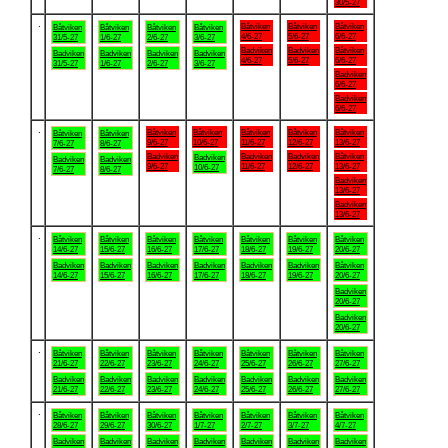
30/5-27
.
Båtviken
Båtviken
Båtviken
Båtviken
Båtviken
Båtviken
Båtviken
4/6-27
5/6-27
6/6-27
31/5-27
1/6-27
2/6-27
3/6-27
Badviken
Badviken
Båtviken
Badviken
Badviken
Badviken
Badviken
4/6-27
5/6-27
6/6-27
31/5-27
1/6-27
2/6-27
3/6-27
Badviken
6/6-27
Badviken
6/6-27
.
Båtviken
Båtviken
Båtviken
Båtviken
Båtviken
Båtviken
Båtviken
9/6-27
10/6-27
11/6-27
12/6-27
13/6-27
7/6-27
8/6-27
Badviken
Badviken
Badviken
Båtviken
Badviken
Badviken
Badviken
9/6-27
11/6-27
12/6-27
13/6-27
10/6-27
7/6-27
8/6-27
Badviken
13/6-27
Badviken
13/6-27
.
Båtviken
Båtviken
Båtviken
Båtviken
Båtviken
Båtviken
Båtviken
14/6-27
15/6-27
16/6-27
17/6-27
18/6-27
19/6-27
20/6-27
Badviken
Badviken
Badviken
Badviken
Badviken
Badviken
Båtviken
14/6-27
15/6-27
16/6-27
17/6-27
18/6-27
19/6-27
20/6-27
Badviken
20/6-27
Badviken
20/6-27
.
Båtviken
Båtviken
Båtviken
Båtviken
Båtviken
Båtviken
Båtviken
21/6-27
22/6-27
23/6-27
24/6-27
25/6-27
26/6-27
27/6-27
Badviken
Badviken
Badviken
Badviken
Badviken
Badviken
Badviken
21/6-27
22/6-27
23/6-27
24/6-27
25/6-27
26/6-27
27/6-27
.
Båtviken
Båtviken
Båtviken
Båtviken
Båtviken
Båtviken
Båtviken
28/6-27
29/6-27
30/6-27
1/7-27
2/7-27
3/7-27
4/7-27
Badviken
Badviken
Badviken
Badviken
Badviken
Badviken
Badviken