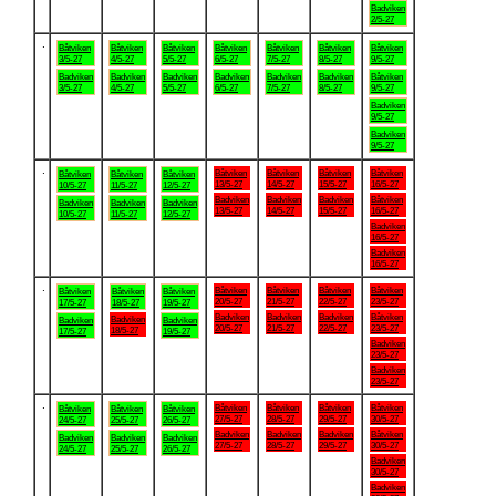
Badviken
2/5-27
.
Båtviken
Båtviken
Båtviken
Båtviken
Båtviken
Båtviken
Båtviken
3/5-27
4/5-27
5/5-27
6/5-27
7/5-27
8/5-27
9/5-27
Badviken
Badviken
Badviken
Badviken
Badviken
Badviken
Båtviken
3/5-27
4/5-27
5/5-27
6/5-27
7/5-27
8/5-27
9/5-27
Badviken
9/5-27
Badviken
9/5-27
.
Båtviken
Båtviken
Båtviken
Båtviken
Båtviken
Båtviken
Båtviken
13/5-27
14/5-27
15/5-27
16/5-27
10/5-27
11/5-27
12/5-27
Badviken
Badviken
Badviken
Båtviken
Badviken
Badviken
Badviken
13/5-27
14/5-27
15/5-27
16/5-27
10/5-27
11/5-27
12/5-27
Badviken
16/5-27
Badviken
16/5-27
.
Båtviken
Båtviken
Båtviken
Båtviken
Båtviken
Båtviken
Båtviken
20/5-27
21/5-27
22/5-27
23/5-27
17/5-27
18/5-27
19/5-27
Badviken
Badviken
Badviken
Båtviken
Badviken
Badviken
Badviken
20/5-27
21/5-27
22/5-27
23/5-27
18/5-27
17/5-27
19/5-27
Badviken
23/5-27
Badviken
23/5-27
.
Båtviken
Båtviken
Båtviken
Båtviken
Båtviken
Båtviken
Båtviken
27/5-27
28/5-27
29/5-27
30/5-27
24/5-27
25/5-27
26/5-27
Badviken
Badviken
Badviken
Båtviken
Badviken
Badviken
Badviken
27/5-27
28/5-27
29/5-27
30/5-27
24/5-27
25/5-27
26/5-27
Badviken
30/5-27
Badviken