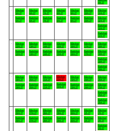
4/4-27
.
Båtviken
Båtviken
Båtviken
Båtviken
Båtviken
Båtviken
Båtviken
5/4-27
6/4-27
7/4-27
8/4-27
9/4-27
10/4-27
11/4-27
Badviken
Badviken
Badviken
Badviken
Badviken
Badviken
Båtviken
5/4-27
6/4-27
7/4-27
8/4-27
9/4-27
10/4-27
11/4-27
Badviken
11/4-27
Badviken
11/4-27
.
Båtviken
Båtviken
Båtviken
Båtviken
Båtviken
Båtviken
Båtviken
12/4-27
13/4-27
14/4-27
15/4-27
16/4-27
17/4-27
18/4-27
Badviken
Badviken
Badviken
Badviken
Badviken
Badviken
Båtviken
12/4-27
13/4-27
14/4-27
15/4-27
16/4-27
17/4-27
18/4-27
Badviken
18/4-27
Badviken
18/4-27
.
Båtviken
Båtviken
Båtviken
Båtviken
Båtviken
Båtviken
Båtviken
22/4-27
19/4-27
20/4-27
21/4-27
23/4-27
24/4-27
25/4-27
Badviken
Badviken
Badviken
Badviken
Badviken
Badviken
Båtviken
22/4-27
19/4-27
20/4-27
21/4-27
23/4-27
24/4-27
25/4-27
Badviken
25/4-27
Badviken
25/4-27
.
Båtviken
Båtviken
Båtviken
Båtviken
Båtviken
Båtviken
Båtviken
26/4-27
27/4-27
28/4-27
29/4-27
30/4-27
1/5-27
2/5-27
Badviken
Badviken
Badviken
Badviken
Badviken
Badviken
Båtviken
26/4-27
27/4-27
28/4-27
29/4-27
30/4-27
1/5-27
2/5-27
Badviken
2/5-27