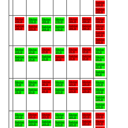
Badviken
23/8-26
Badviken
23/8-26
.
Båtviken
Båtviken
Båtviken
Båtviken
Båtviken
Båtviken
Båtviken
24/8-26
28/8-26
29/8-26
30/8-26
25/8-26
26/8-26
27/8-26
Badviken
Badviken
Badviken
Båtviken
Badviken
Badviken
Badviken
24/8-26
28/8-26
29/8-26
30/8-26
25/8-26
26/8-26
27/8-26
Badviken
30/8-26
Badviken
30/8-26
.
Båtviken
Båtviken
Båtviken
Båtviken
Båtviken
Båtviken
Båtviken
2/9-26
4/9-26
5/9-26
31/8-26
1/9-26
3/9-26
6/9-26
Badviken
Badviken
Badviken
Badviken
Badviken
Badviken
Båtviken
4/9-26
5/9-26
2/9-26
3/9-26
31/8-26
1/9-26
6/9-26
Badviken
6/9-26
Badviken
6/9-26
.
Båtviken
Båtviken
Båtviken
Båtviken
Båtviken
Båtviken
Båtviken
9/9-26
11/9-26
12/9-26
7/9-26
8/9-26
10/9-26
13/9-26
Badviken
Badviken
Badviken
Badviken
Badviken
Badviken
Båtviken
9/9-26
11/9-26
12/9-26
7/9-26
8/9-26
10/9-26
13/9-26
Badviken
13/9-26
Badviken
13/9-26
.
Båtviken
Båtviken
Båtviken
Båtviken
Båtviken
Båtviken
Båtviken
15/9-26
16/9-26
19/9-26
20/9-26
14/9-26
17/9-26
18/9-26
Badviken
Båtviken
Badviken
Badviken
Badviken
Badviken
Badviken
19/9-26
20/9-26
15/9-26
16/9-26
14/9-26
17/9-26
18/9-26