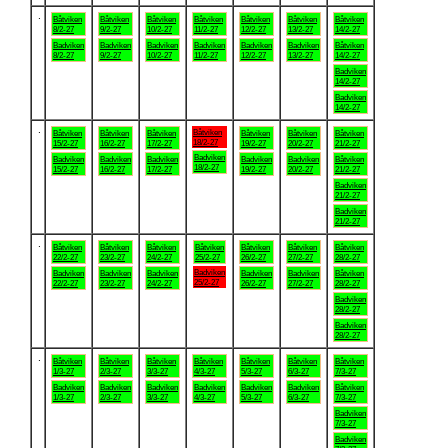
.
Båtviken
Båtviken
Båtviken
Båtviken
Båtviken
Båtviken
Båtviken
8/2-27
9/2-27
10/2-27
11/2-27
12/2-27
13/2-27
14/2-27
Badviken
Badviken
Badviken
Badviken
Badviken
Badviken
Båtviken
8/2-27
9/2-27
10/2-27
11/2-27
12/2-27
13/2-27
14/2-27
Badviken
14/2-27
Badviken
14/2-27
.
Båtviken
Båtviken
Båtviken
Båtviken
Båtviken
Båtviken
Båtviken
18/2-27
15/2-27
16/2-27
17/2-27
19/2-27
20/2-27
21/2-27
Badviken
Badviken
Badviken
Badviken
Badviken
Badviken
Båtviken
18/2-27
15/2-27
16/2-27
17/2-27
19/2-27
20/2-27
21/2-27
Badviken
21/2-27
Badviken
21/2-27
.
Båtviken
Båtviken
Båtviken
Båtviken
Båtviken
Båtviken
Båtviken
22/2-27
23/2-27
24/2-27
25/2-27
26/2-27
27/2-27
28/2-27
Badviken
Badviken
Badviken
Badviken
Badviken
Badviken
Båtviken
25/2-27
22/2-27
23/2-27
24/2-27
26/2-27
27/2-27
28/2-27
Badviken
28/2-27
Badviken
28/2-27
.
Båtviken
Båtviken
Båtviken
Båtviken
Båtviken
Båtviken
Båtviken
1/3-27
2/3-27
3/3-27
4/3-27
5/3-27
6/3-27
7/3-27
Badviken
Badviken
Badviken
Badviken
Badviken
Badviken
Båtviken
1/3-27
2/3-27
3/3-27
4/3-27
5/3-27
6/3-27
7/3-27
Badviken
7/3-27
Badviken