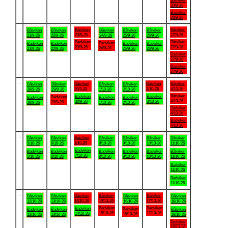
Badviken
20/9-26
Badviken
20/9-26
.
Båtviken
Båtviken
Båtviken
Båtviken
Båtviken
Båtviken
Båtviken
23/9-26
27/9-26
21/9-26
22/9-26
24/9-26
25/9-26
26/9-26
Badviken
Båtviken
Badviken
Badviken
Badviken
Badviken
Badviken
23/9-26
27/9-26
24/9-26
21/9-26
22/9-26
25/9-26
26/9-26
Badviken
27/9-26
Badviken
27/9-26
.
Båtviken
Båtviken
Båtviken
Båtviken
Båtviken
Båtviken
Båtviken
30/9-26
3/10-26
4/10-26
28/9-26
29/9-26
1/10-26
2/10-26
Båtviken
Badviken
Badviken
Badviken
Badviken
Badviken
Badviken
4/10-26
30/9-26
3/10-26
29/9-26
28/9-26
1/10-26
2/10-26
Badviken
4/10-26
Badviken
4/10-26
.
Båtviken
Båtviken
Båtviken
Båtviken
Båtviken
Båtviken
Båtviken
7/10-26
5/10-26
6/10-26
8/10-26
9/10-26
10/10-26
11/10-26
Badviken
Badviken
Badviken
Badviken
Badviken
Badviken
Båtviken
7/10-26
5/10-26
6/10-26
8/10-26
9/10-26
10/10-26
11/10-26
Badviken
11/10-26
Badviken
11/10-26
.
Båtviken
Båtviken
Båtviken
Båtviken
Båtviken
Båtviken
Båtviken
14/10-26
15/10-26
17/10-26
12/10-26
13/10-26
16/10-26
18/10-26
Badviken
Badviken
Badviken
Badviken
Badviken
Badviken
Båtviken
15/10-26
17/10-26
14/10-26
16/10-26
12/10-26
13/10-26
18/10-26
Badviken
18/10-26