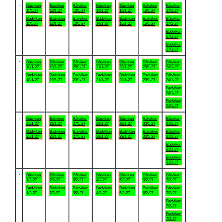
.
Båtviken
Båtviken
Båtviken
Båtviken
Båtviken
Båtviken
Båtviken
11/1-27
12/1-27
13/1-27
14/1-27
15/1-27
16/1-27
17/1-27
Badviken
Badviken
Badviken
Badviken
Badviken
Badviken
Båtviken
11/1-27
12/1-27
13/1-27
14/1-27
15/1-27
16/1-27
17/1-27
Badviken
17/1-27
Badviken
17/1-27
.
Båtviken
Båtviken
Båtviken
Båtviken
Båtviken
Båtviken
Båtviken
18/1-27
19/1-27
20/1-27
21/1-27
22/1-27
23/1-27
24/1-27
Badviken
Badviken
Badviken
Badviken
Badviken
Badviken
Båtviken
18/1-27
19/1-27
20/1-27
21/1-27
22/1-27
23/1-27
24/1-27
Badviken
24/1-27
Badviken
24/1-27
.
Båtviken
Båtviken
Båtviken
Båtviken
Båtviken
Båtviken
Båtviken
25/1-27
26/1-27
27/1-27
28/1-27
29/1-27
30/1-27
31/1-27
Badviken
Badviken
Badviken
Badviken
Badviken
Badviken
Båtviken
25/1-27
26/1-27
27/1-27
28/1-27
29/1-27
30/1-27
31/1-27
Badviken
31/1-27
Badviken
31/1-27
.
Båtviken
Båtviken
Båtviken
Båtviken
Båtviken
Båtviken
Båtviken
1/2-27
2/2-27
3/2-27
4/2-27
5/2-27
6/2-27
7/2-27
Badviken
Badviken
Badviken
Badviken
Badviken
Badviken
Båtviken
1/2-27
2/2-27
3/2-27
4/2-27
5/2-27
6/2-27
7/2-27
Badviken
7/2-27
Badviken
7/2-27