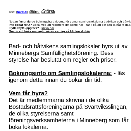
Störst
Större
Text: [
Normal
] [
] [
]
Nedan finner du de bokningsbara tiderna för gemensamhetslokalerna badviken och båtvik
Inte bokat förut?
Börja med att
registrera ditt konto här.
- tänk på att det kan ta några daga
Flyttat/bytt uppgifter?
-
klicka här
Om du vill boka en dagtid på en vardag så klickar du här
Bad- och båtvikens samlingslokaler hyrs ut av
Minnebergs Samfällighetsförening. Dess
styrelse har beslutat om regler och priser.
Bokningsinfo om Samlingslokalerna:
- läs
igenom detta innan du bokar din tid.
Vem får hyra?
Det är medlemmarna skrivna i de olika
Bostadsrättsföreningarna på Svartviksslingan,
de olika styrelserna samt
föreningsverksamheterna i Minneberg som får
boka lokalerna.