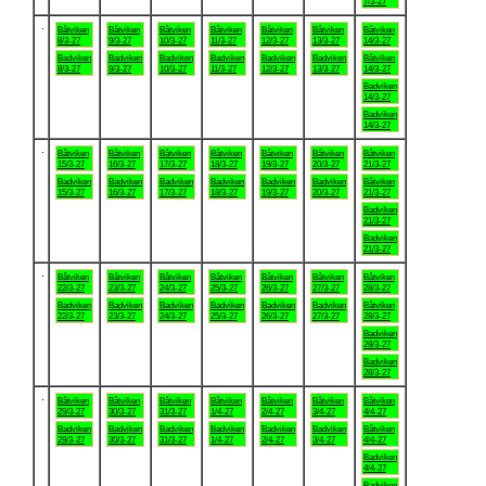
7/3-27
.
Båtviken
Båtviken
Båtviken
Båtviken
Båtviken
Båtviken
Båtviken
8/3-27
9/3-27
10/3-27
11/3-27
12/3-27
13/3-27
14/3-27
Badviken
Badviken
Badviken
Badviken
Badviken
Badviken
Båtviken
8/3-27
9/3-27
10/3-27
11/3-27
12/3-27
13/3-27
14/3-27
Badviken
14/3-27
Badviken
14/3-27
.
Båtviken
Båtviken
Båtviken
Båtviken
Båtviken
Båtviken
Båtviken
15/3-27
16/3-27
17/3-27
18/3-27
19/3-27
20/3-27
21/3-27
Badviken
Badviken
Badviken
Badviken
Badviken
Badviken
Båtviken
15/3-27
16/3-27
17/3-27
18/3-27
19/3-27
20/3-27
21/3-27
Badviken
21/3-27
Badviken
21/3-27
.
Båtviken
Båtviken
Båtviken
Båtviken
Båtviken
Båtviken
Båtviken
22/3-27
23/3-27
24/3-27
25/3-27
26/3-27
27/3-27
28/3-27
Badviken
Badviken
Badviken
Badviken
Badviken
Badviken
Båtviken
22/3-27
23/3-27
24/3-27
25/3-27
26/3-27
27/3-27
28/3-27
Badviken
28/3-27
Badviken
28/3-27
.
Båtviken
Båtviken
Båtviken
Båtviken
Båtviken
Båtviken
Båtviken
29/3-27
30/3-27
31/3-27
1/4-27
2/4-27
3/4-27
4/4-27
Badviken
Badviken
Badviken
Badviken
Badviken
Badviken
Båtviken
29/3-27
30/3-27
31/3-27
1/4-27
2/4-27
3/4-27
4/4-27
Badviken
4/4-27
Badviken