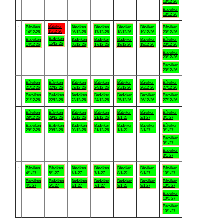
13/12-26
Badviken
13/12-26
.
Båtviken
Båtviken
Båtviken
Båtviken
Båtviken
Båtviken
Båtviken
15/12-26
14/12-26
16/12-26
17/12-26
18/12-26
19/12-26
20/12-26
Badviken
Badviken
Badviken
Badviken
Badviken
Badviken
Båtviken
15/12-26
14/12-26
16/12-26
17/12-26
18/12-26
19/12-26
20/12-26
Badviken
20/12-26
Badviken
20/12-26
.
Båtviken
Båtviken
Båtviken
Båtviken
Båtviken
Båtviken
Båtviken
21/12-26
22/12-26
23/12-26
24/12-26
25/12-26
26/12-26
27/12-26
Badviken
Badviken
Badviken
Badviken
Badviken
Badviken
Badviken
21/12-26
22/12-26
23/12-26
24/12-26
25/12-26
26/12-26
27/12-26
.
Båtviken
Båtviken
Båtviken
Båtviken
Båtviken
Båtviken
Båtviken
28/12-26
29/12-26
30/12-26
31/12-26
1/1-27
2/1-27
3/1-27
Badviken
Badviken
Badviken
Badviken
Badviken
Badviken
Båtviken
28/12-26
29/12-26
30/12-26
31/12-26
1/1-27
2/1-27
3/1-27
Badviken
3/1-27
Badviken
3/1-27
.
Båtviken
Båtviken
Båtviken
Båtviken
Båtviken
Båtviken
Båtviken
4/1-27
5/1-27
6/1-27
7/1-27
8/1-27
9/1-27
10/1-27
Badviken
Badviken
Badviken
Badviken
Badviken
Badviken
Båtviken
4/1-27
5/1-27
6/1-27
7/1-27
8/1-27
9/1-27
10/1-27
Badviken
10/1-27
Badviken
10/1-27