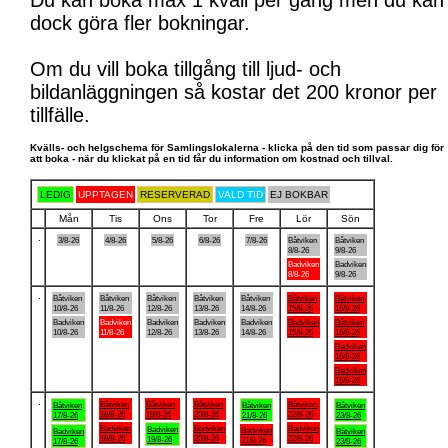
Du kan boka max 1 kväll per gång men du kan
dock göra fler bokningar.
Om du vill boka tillgång till ljud- och
bildanläggningen så kostar det 200 kronor per
tillfälle.
Kvälls- och helgschema för Samlingslokalerna - klicka på den tid som passar dig för
att boka - när du klickat på en tid får du information om kostnad och tillval.
LEDIG
UPPTAGEN
RESERVERAD
VALD TID
EJ BOKBAR
Mån
Tis
Ons
Tor
Fre
Lör
Sön
.
3/8-26
4/8-26
5/8-26
6/8-26
7/8-26
Båtviken
Båtviken
8/8-26
9/8-26
Badviken
Badviken
8/8-26
9/8-26
.
Båtviken
Båtviken
Båtviken
Båtviken
Båtviken
Båtviken
Båtviken
10/8-26
11/8-26
12/8-26
13/8-26
14/8-26
15/8-26
16/8-26
Badviken
Badviken
Badviken
Badviken
Badviken
Badviken
Båtviken
10/8-26
11/8-26
12/8-26
13/8-26
14/8-26
15/8-26
16/8-26
Badviken
16/8-26
Badviken
16/8-26
.
Båtviken
Båtviken
Båtviken
Båtviken
Båtviken
Båtviken
Båtviken
18/8-26
19/8-26
20/8-26
22/8-26
17/8-26
21/8-26
23/8-26
Badviken
Badviken
Badviken
Badviken
Badviken
Badviken
Båtviken
18/8-26
20/8-26
22/8-26
19/8-26
21/8-26
17/8-26
23/8-26