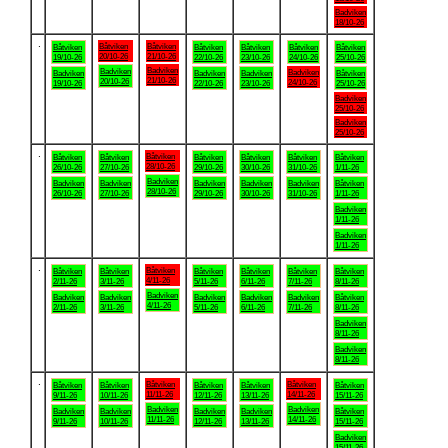
Badviken
18/10-26
.
Båtviken
Båtviken
Båtviken
Båtviken
Båtviken
Båtviken
Båtviken
20/10-26
21/10-26
19/10-26
22/10-26
23/10-26
24/10-26
25/10-26
Badviken
Badviken
Badviken
Badviken
Badviken
Badviken
Båtviken
21/10-26
20/10-26
24/10-26
19/10-26
22/10-26
23/10-26
25/10-26
Badviken
25/10-26
Badviken
25/10-26
.
Båtviken
Båtviken
Båtviken
Båtviken
Båtviken
Båtviken
Båtviken
28/10-26
26/10-26
27/10-26
29/10-26
30/10-26
31/10-26
1/11-26
Badviken
Badviken
Badviken
Badviken
Badviken
Badviken
Båtviken
28/10-26
26/10-26
27/10-26
29/10-26
30/10-26
31/10-26
1/11-26
Badviken
1/11-26
Badviken
1/11-26
.
Båtviken
Båtviken
Båtviken
Båtviken
Båtviken
Båtviken
Båtviken
4/11-26
2/11-26
3/11-26
5/11-26
6/11-26
7/11-26
8/11-26
Badviken
Badviken
Badviken
Badviken
Badviken
Badviken
Båtviken
4/11-26
2/11-26
3/11-26
5/11-26
6/11-26
7/11-26
8/11-26
Badviken
8/11-26
Badviken
8/11-26
.
Båtviken
Båtviken
Båtviken
Båtviken
Båtviken
Båtviken
Båtviken
11/11-26
14/11-26
9/11-26
10/11-26
12/11-26
13/11-26
15/11-26
Badviken
Badviken
Badviken
Badviken
Badviken
Badviken
Båtviken
11/11-26
14/11-26
9/11-26
10/11-26
12/11-26
13/11-26
15/11-26
Badviken
15/11-26