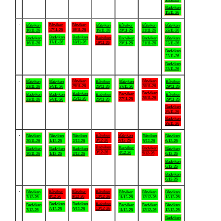
Badviken
15/11-26
.
Båtviken
Båtviken
Båtviken
Båtviken
Båtviken
Båtviken
Båtviken
17/11-26
18/11-26
16/11-26
19/11-26
20/11-26
21/11-26
22/11-26
Badviken
Badviken
Badviken
Badviken
Badviken
Badviken
Båtviken
17/11-26
18/11-26
19/11-26
16/11-26
20/11-26
21/11-26
22/11-26
Badviken
22/11-26
Badviken
22/11-26
.
Båtviken
Båtviken
Båtviken
Båtviken
Båtviken
Båtviken
Båtviken
25/11-26
28/11-26
23/11-26
24/11-26
26/11-26
27/11-26
29/11-26
Badviken
Badviken
Badviken
Badviken
Badviken
Badviken
Båtviken
28/11-26
25/11-26
27/11-26
23/11-26
24/11-26
26/11-26
29/11-26
Badviken
29/11-26
Badviken
29/11-26
.
Båtviken
Båtviken
Båtviken
Båtviken
Båtviken
Båtviken
Båtviken
3/12-26
4/12-26
30/11-26
1/12-26
2/12-26
5/12-26
6/12-26
Badviken
Badviken
Badviken
Badviken
Badviken
Badviken
Båtviken
3/12-26
4/12-26
5/12-26
30/11-26
1/12-26
2/12-26
6/12-26
Badviken
6/12-26
Badviken
6/12-26
.
Båtviken
Båtviken
Båtviken
Båtviken
Båtviken
Båtviken
Båtviken
8/12-26
9/12-26
10/12-26
7/12-26
11/12-26
12/12-26
13/12-26
Badviken
Badviken
Badviken
Badviken
Badviken
Badviken
Båtviken
10/12-26
8/12-26
9/12-26
7/12-26
11/12-26
12/12-26
13/12-26
Badviken