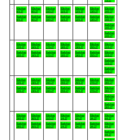
7/3-27
.
Båtviken
Båtviken
Båtviken
Båtviken
Båtviken
Båtviken
Båtviken
8/3-27
9/3-27
10/3-27
11/3-27
12/3-27
13/3-27
14/3-27
Badviken
Badviken
Badviken
Badviken
Badviken
Badviken
Båtviken
8/3-27
9/3-27
10/3-27
11/3-27
12/3-27
13/3-27
14/3-27
Badviken
14/3-27
Badviken
14/3-27
.
Båtviken
Båtviken
Båtviken
Båtviken
Båtviken
Båtviken
Båtviken
15/3-27
16/3-27
17/3-27
18/3-27
19/3-27
20/3-27
21/3-27
Badviken
Badviken
Badviken
Badviken
Badviken
Badviken
Båtviken
15/3-27
16/3-27
17/3-27
18/3-27
19/3-27
20/3-27
21/3-27
Badviken
21/3-27
Badviken
21/3-27
.
Båtviken
Båtviken
Båtviken
Båtviken
Båtviken
Båtviken
Båtviken
22/3-27
23/3-27
24/3-27
25/3-27
26/3-27
27/3-27
28/3-27
Badviken
Badviken
Badviken
Badviken
Badviken
Badviken
Båtviken
22/3-27
23/3-27
24/3-27
25/3-27
26/3-27
27/3-27
28/3-27
Badviken
28/3-27
Badviken
28/3-27
.
Båtviken
Båtviken
Båtviken
Båtviken
Båtviken
Båtviken
Båtviken
29/3-27
30/3-27
31/3-27
1/4-27
2/4-27
3/4-27
4/4-27
Badviken
Badviken
Badviken
Badviken
Badviken
Badviken
Båtviken
29/3-27
30/3-27
31/3-27
1/4-27
2/4-27
3/4-27
4/4-27
Badviken
4/4-27
Badviken