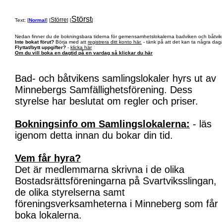
Störst
Större
Text: [
Normal
] [
] [
]
Nedan finner du de bokningsbara tiderna för gemensamhetslokalerna badviken och båtvik
Inte bokat förut?
Börja med att
registrera ditt konto här.
- tänk på att det kan ta några daga
Flyttat/bytt uppgifter?
-
klicka här
Om du vill boka en dagtid på en vardag så klickar du här
Bad- och båtvikens samlingslokaler hyrs ut av
Minnebergs Samfällighetsförening. Dess
styrelse har beslutat om regler och priser.
Bokningsinfo om Samlingslokalerna:
- läs
igenom detta innan du bokar din tid.
Vem får hyra?
Det är medlemmarna skrivna i de olika
Bostadsrättsföreningarna på Svartviksslingan,
de olika styrelserna samt
föreningsverksamheterna i Minneberg som får
boka lokalerna.