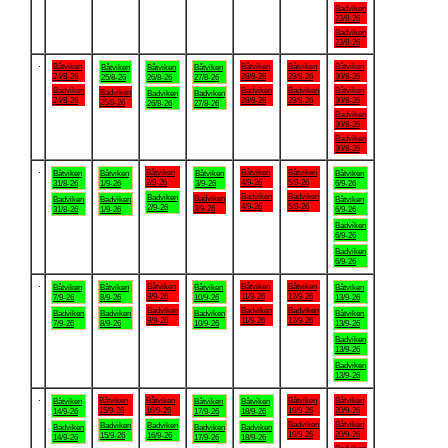
Badviken
23/8-26
Badviken
23/8-26
.
Båtviken
Båtviken
Båtviken
Båtviken
Båtviken
Båtviken
Båtviken
24/8-26
28/8-26
29/8-26
30/8-26
25/8-26
26/8-26
27/8-26
Badviken
Badviken
Badviken
Båtviken
Badviken
Badviken
Badviken
24/8-26
28/8-26
29/8-26
30/8-26
25/8-26
26/8-26
27/8-26
Badviken
30/8-26
Badviken
30/8-26
.
Båtviken
Båtviken
Båtviken
Båtviken
Båtviken
Båtviken
Båtviken
2/9-26
4/9-26
5/9-26
31/8-26
1/9-26
3/9-26
6/9-26
Badviken
Badviken
Badviken
Badviken
Badviken
Badviken
Båtviken
4/9-26
5/9-26
2/9-26
3/9-26
31/8-26
1/9-26
6/9-26
Badviken
6/9-26
Badviken
6/9-26
.
Båtviken
Båtviken
Båtviken
Båtviken
Båtviken
Båtviken
Båtviken
9/9-26
11/9-26
12/9-26
7/9-26
8/9-26
10/9-26
13/9-26
Badviken
Badviken
Badviken
Badviken
Badviken
Badviken
Båtviken
9/9-26
11/9-26
12/9-26
7/9-26
8/9-26
10/9-26
13/9-26
Badviken
13/9-26
Badviken
13/9-26
.
Båtviken
Båtviken
Båtviken
Båtviken
Båtviken
Båtviken
Båtviken
15/9-26
16/9-26
19/9-26
20/9-26
14/9-26
17/9-26
18/9-26
Badviken
Båtviken
Badviken
Badviken
Badviken
Badviken
Badviken
19/9-26
20/9-26
15/9-26
16/9-26
14/9-26
17/9-26
18/9-26