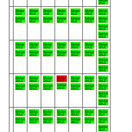
4/4-27
.
Båtviken
Båtviken
Båtviken
Båtviken
Båtviken
Båtviken
Båtviken
5/4-27
6/4-27
7/4-27
8/4-27
9/4-27
10/4-27
11/4-27
Badviken
Badviken
Badviken
Badviken
Badviken
Badviken
Båtviken
5/4-27
6/4-27
7/4-27
8/4-27
9/4-27
10/4-27
11/4-27
Badviken
11/4-27
Badviken
11/4-27
.
Båtviken
Båtviken
Båtviken
Båtviken
Båtviken
Båtviken
Båtviken
12/4-27
13/4-27
14/4-27
15/4-27
16/4-27
17/4-27
18/4-27
Badviken
Badviken
Badviken
Badviken
Badviken
Badviken
Båtviken
12/4-27
13/4-27
14/4-27
15/4-27
16/4-27
17/4-27
18/4-27
Badviken
18/4-27
Badviken
18/4-27
.
Båtviken
Båtviken
Båtviken
Båtviken
Båtviken
Båtviken
Båtviken
22/4-27
19/4-27
20/4-27
21/4-27
23/4-27
24/4-27
25/4-27
Badviken
Badviken
Badviken
Badviken
Badviken
Badviken
Båtviken
22/4-27
19/4-27
20/4-27
21/4-27
23/4-27
24/4-27
25/4-27
Badviken
25/4-27
Badviken
25/4-27
.
Båtviken
Båtviken
Båtviken
Båtviken
Båtviken
Båtviken
Båtviken
26/4-27
27/4-27
28/4-27
29/4-27
30/4-27
1/5-27
2/5-27
Badviken
Badviken
Badviken
Badviken
Badviken
Badviken
Båtviken
26/4-27
27/4-27
28/4-27
29/4-27
30/4-27
1/5-27
2/5-27
Badviken
2/5-27