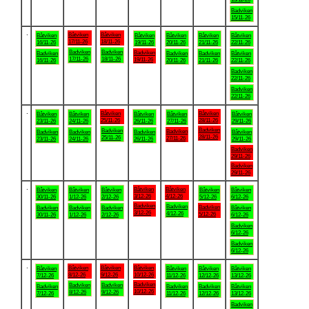
Badviken
15/11-26
.
Båtviken
Båtviken
Båtviken
Båtviken
Båtviken
Båtviken
Båtviken
17/11-26
18/11-26
16/11-26
19/11-26
20/11-26
21/11-26
22/11-26
Badviken
Badviken
Badviken
Badviken
Badviken
Badviken
Båtviken
17/11-26
18/11-26
19/11-26
16/11-26
20/11-26
21/11-26
22/11-26
Badviken
22/11-26
Badviken
22/11-26
.
Båtviken
Båtviken
Båtviken
Båtviken
Båtviken
Båtviken
Båtviken
25/11-26
28/11-26
23/11-26
24/11-26
26/11-26
27/11-26
29/11-26
Badviken
Badviken
Badviken
Badviken
Badviken
Badviken
Båtviken
28/11-26
25/11-26
27/11-26
23/11-26
24/11-26
26/11-26
29/11-26
Badviken
29/11-26
Badviken
29/11-26
.
Båtviken
Båtviken
Båtviken
Båtviken
Båtviken
Båtviken
Båtviken
3/12-26
4/12-26
30/11-26
1/12-26
2/12-26
5/12-26
6/12-26
Badviken
Badviken
Badviken
Badviken
Badviken
Badviken
Båtviken
3/12-26
4/12-26
5/12-26
30/11-26
1/12-26
2/12-26
6/12-26
Badviken
6/12-26
Badviken
6/12-26
.
Båtviken
Båtviken
Båtviken
Båtviken
Båtviken
Båtviken
Båtviken
8/12-26
9/12-26
10/12-26
7/12-26
11/12-26
12/12-26
13/12-26
Badviken
Badviken
Badviken
Badviken
Badviken
Badviken
Båtviken
10/12-26
8/12-26
9/12-26
7/12-26
11/12-26
12/12-26
13/12-26
Badviken