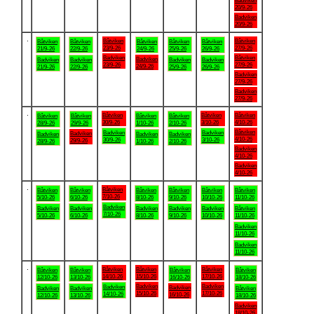
Badviken
20/9-26
Badviken
20/9-26
.
Båtviken
Båtviken
Båtviken
Båtviken
Båtviken
Båtviken
Båtviken
23/9-26
27/9-26
21/9-26
22/9-26
24/9-26
25/9-26
26/9-26
Badviken
Båtviken
Badviken
Badviken
Badviken
Badviken
Badviken
23/9-26
27/9-26
24/9-26
21/9-26
22/9-26
25/9-26
26/9-26
Badviken
27/9-26
Badviken
27/9-26
.
Båtviken
Båtviken
Båtviken
Båtviken
Båtviken
Båtviken
Båtviken
30/9-26
3/10-26
4/10-26
28/9-26
29/9-26
1/10-26
2/10-26
Båtviken
Badviken
Badviken
Badviken
Badviken
Badviken
Badviken
4/10-26
30/9-26
3/10-26
29/9-26
28/9-26
1/10-26
2/10-26
Badviken
4/10-26
Badviken
4/10-26
.
Båtviken
Båtviken
Båtviken
Båtviken
Båtviken
Båtviken
Båtviken
7/10-26
5/10-26
6/10-26
8/10-26
9/10-26
10/10-26
11/10-26
Badviken
Badviken
Badviken
Badviken
Badviken
Badviken
Båtviken
7/10-26
5/10-26
6/10-26
8/10-26
9/10-26
10/10-26
11/10-26
Badviken
11/10-26
Badviken
11/10-26
.
Båtviken
Båtviken
Båtviken
Båtviken
Båtviken
Båtviken
Båtviken
14/10-26
15/10-26
17/10-26
12/10-26
13/10-26
16/10-26
18/10-26
Badviken
Badviken
Badviken
Badviken
Badviken
Badviken
Båtviken
15/10-26
17/10-26
14/10-26
16/10-26
12/10-26
13/10-26
18/10-26
Badviken
18/10-26