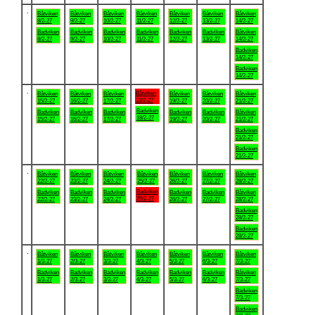
.
Båtviken
Båtviken
Båtviken
Båtviken
Båtviken
Båtviken
Båtviken
8/2-27
9/2-27
10/2-27
11/2-27
12/2-27
13/2-27
14/2-27
Badviken
Badviken
Badviken
Badviken
Badviken
Badviken
Båtviken
8/2-27
9/2-27
10/2-27
11/2-27
12/2-27
13/2-27
14/2-27
Badviken
14/2-27
Badviken
14/2-27
.
Båtviken
Båtviken
Båtviken
Båtviken
Båtviken
Båtviken
Båtviken
18/2-27
15/2-27
16/2-27
17/2-27
19/2-27
20/2-27
21/2-27
Badviken
Badviken
Badviken
Badviken
Badviken
Badviken
Båtviken
18/2-27
15/2-27
16/2-27
17/2-27
19/2-27
20/2-27
21/2-27
Badviken
21/2-27
Badviken
21/2-27
.
Båtviken
Båtviken
Båtviken
Båtviken
Båtviken
Båtviken
Båtviken
22/2-27
23/2-27
24/2-27
25/2-27
26/2-27
27/2-27
28/2-27
Badviken
Badviken
Badviken
Badviken
Badviken
Badviken
Båtviken
25/2-27
22/2-27
23/2-27
24/2-27
26/2-27
27/2-27
28/2-27
Badviken
28/2-27
Badviken
28/2-27
.
Båtviken
Båtviken
Båtviken
Båtviken
Båtviken
Båtviken
Båtviken
1/3-27
2/3-27
3/3-27
4/3-27
5/3-27
6/3-27
7/3-27
Badviken
Badviken
Badviken
Badviken
Badviken
Badviken
Båtviken
1/3-27
2/3-27
3/3-27
4/3-27
5/3-27
6/3-27
7/3-27
Badviken
7/3-27
Badviken