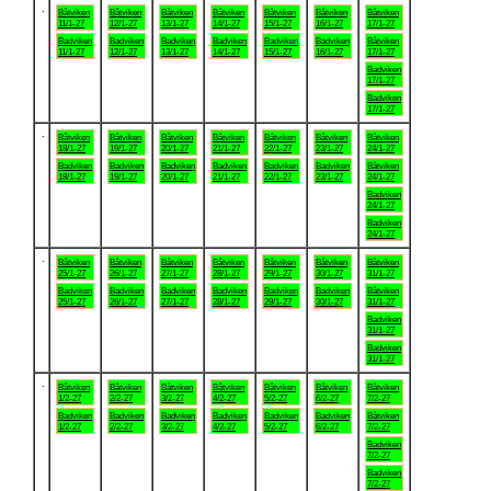
.
Båtviken
Båtviken
Båtviken
Båtviken
Båtviken
Båtviken
Båtviken
11/1-27
12/1-27
13/1-27
14/1-27
15/1-27
16/1-27
17/1-27
Badviken
Badviken
Badviken
Badviken
Badviken
Badviken
Båtviken
11/1-27
12/1-27
13/1-27
14/1-27
15/1-27
16/1-27
17/1-27
Badviken
17/1-27
Badviken
17/1-27
.
Båtviken
Båtviken
Båtviken
Båtviken
Båtviken
Båtviken
Båtviken
18/1-27
19/1-27
20/1-27
21/1-27
22/1-27
23/1-27
24/1-27
Badviken
Badviken
Badviken
Badviken
Badviken
Badviken
Båtviken
18/1-27
19/1-27
20/1-27
21/1-27
22/1-27
23/1-27
24/1-27
Badviken
24/1-27
Badviken
24/1-27
.
Båtviken
Båtviken
Båtviken
Båtviken
Båtviken
Båtviken
Båtviken
25/1-27
26/1-27
27/1-27
28/1-27
29/1-27
30/1-27
31/1-27
Badviken
Badviken
Badviken
Badviken
Badviken
Badviken
Båtviken
25/1-27
26/1-27
27/1-27
28/1-27
29/1-27
30/1-27
31/1-27
Badviken
31/1-27
Badviken
31/1-27
.
Båtviken
Båtviken
Båtviken
Båtviken
Båtviken
Båtviken
Båtviken
1/2-27
2/2-27
3/2-27
4/2-27
5/2-27
6/2-27
7/2-27
Badviken
Badviken
Badviken
Badviken
Badviken
Badviken
Båtviken
1/2-27
2/2-27
3/2-27
4/2-27
5/2-27
6/2-27
7/2-27
Badviken
7/2-27
Badviken
7/2-27