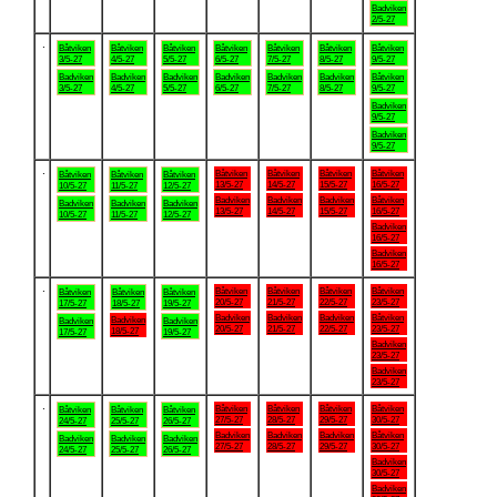
Badviken
2/5-27
.
Båtviken
Båtviken
Båtviken
Båtviken
Båtviken
Båtviken
Båtviken
3/5-27
4/5-27
5/5-27
6/5-27
7/5-27
8/5-27
9/5-27
Badviken
Badviken
Badviken
Badviken
Badviken
Badviken
Båtviken
3/5-27
4/5-27
5/5-27
6/5-27
7/5-27
8/5-27
9/5-27
Badviken
9/5-27
Badviken
9/5-27
.
Båtviken
Båtviken
Båtviken
Båtviken
Båtviken
Båtviken
Båtviken
13/5-27
14/5-27
15/5-27
16/5-27
10/5-27
11/5-27
12/5-27
Badviken
Badviken
Badviken
Båtviken
Badviken
Badviken
Badviken
13/5-27
14/5-27
15/5-27
16/5-27
10/5-27
11/5-27
12/5-27
Badviken
16/5-27
Badviken
16/5-27
.
Båtviken
Båtviken
Båtviken
Båtviken
Båtviken
Båtviken
Båtviken
20/5-27
21/5-27
22/5-27
23/5-27
17/5-27
18/5-27
19/5-27
Badviken
Badviken
Badviken
Båtviken
Badviken
Badviken
Badviken
20/5-27
21/5-27
22/5-27
23/5-27
18/5-27
17/5-27
19/5-27
Badviken
23/5-27
Badviken
23/5-27
.
Båtviken
Båtviken
Båtviken
Båtviken
Båtviken
Båtviken
Båtviken
27/5-27
28/5-27
29/5-27
30/5-27
24/5-27
25/5-27
26/5-27
Badviken
Badviken
Badviken
Båtviken
Badviken
Badviken
Badviken
27/5-27
28/5-27
29/5-27
30/5-27
24/5-27
25/5-27
26/5-27
Badviken
30/5-27
Badviken