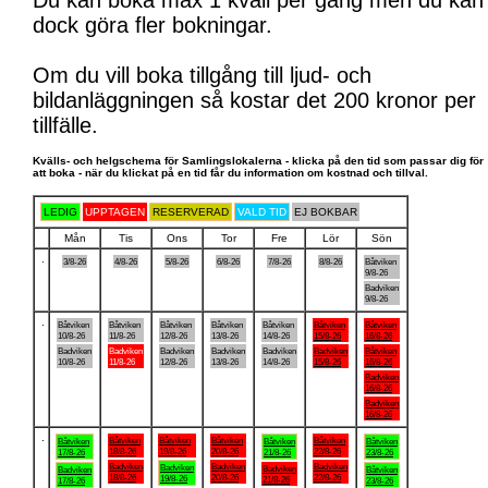
Du kan boka max 1 kväll per gång men du kan
dock göra fler bokningar.
Om du vill boka tillgång till ljud- och
bildanläggningen så kostar det 200 kronor per
tillfälle.
Kvälls- och helgschema för Samlingslokalerna - klicka på den tid som passar dig för
att boka - när du klickat på en tid får du information om kostnad och tillval.
LEDIG
UPPTAGEN
RESERVERAD
VALD TID
EJ BOKBAR
Mån
Tis
Ons
Tor
Fre
Lör
Sön
.
3/8-26
4/8-26
5/8-26
6/8-26
7/8-26
8/8-26
Båtviken
9/8-26
Badviken
9/8-26
.
Båtviken
Båtviken
Båtviken
Båtviken
Båtviken
Båtviken
Båtviken
10/8-26
11/8-26
12/8-26
13/8-26
14/8-26
15/8-26
16/8-26
Badviken
Badviken
Badviken
Badviken
Badviken
Badviken
Båtviken
10/8-26
11/8-26
12/8-26
13/8-26
14/8-26
15/8-26
16/8-26
Badviken
16/8-26
Badviken
16/8-26
.
Båtviken
Båtviken
Båtviken
Båtviken
Båtviken
Båtviken
Båtviken
18/8-26
19/8-26
20/8-26
22/8-26
17/8-26
21/8-26
23/8-26
Badviken
Badviken
Badviken
Badviken
Badviken
Badviken
Båtviken
18/8-26
20/8-26
22/8-26
19/8-26
21/8-26
17/8-26
23/8-26