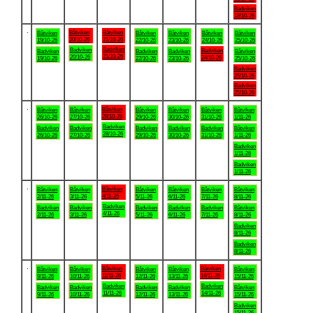
Badviken
18/10-26
.
Båtviken
Båtviken
Båtviken
Båtviken
Båtviken
Båtviken
Båtviken
20/10-26
21/10-26
19/10-26
22/10-26
23/10-26
24/10-26
25/10-26
Badviken
Badviken
Badviken
Badviken
Badviken
Badviken
Båtviken
21/10-26
20/10-26
24/10-26
19/10-26
22/10-26
23/10-26
25/10-26
Badviken
25/10-26
Badviken
25/10-26
.
Båtviken
Båtviken
Båtviken
Båtviken
Båtviken
Båtviken
Båtviken
28/10-26
26/10-26
27/10-26
29/10-26
30/10-26
31/10-26
1/11-26
Badviken
Badviken
Badviken
Badviken
Badviken
Badviken
Båtviken
28/10-26
26/10-26
27/10-26
29/10-26
30/10-26
31/10-26
1/11-26
Badviken
1/11-26
Badviken
1/11-26
.
Båtviken
Båtviken
Båtviken
Båtviken
Båtviken
Båtviken
Båtviken
4/11-26
2/11-26
3/11-26
5/11-26
6/11-26
7/11-26
8/11-26
Badviken
Badviken
Badviken
Badviken
Badviken
Badviken
Båtviken
4/11-26
2/11-26
3/11-26
5/11-26
6/11-26
7/11-26
8/11-26
Badviken
8/11-26
Badviken
8/11-26
.
Båtviken
Båtviken
Båtviken
Båtviken
Båtviken
Båtviken
Båtviken
11/11-26
14/11-26
9/11-26
10/11-26
12/11-26
13/11-26
15/11-26
Badviken
Badviken
Badviken
Badviken
Badviken
Badviken
Båtviken
11/11-26
14/11-26
9/11-26
10/11-26
12/11-26
13/11-26
15/11-26
Badviken
15/11-26