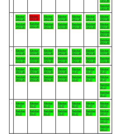
13/12-26
Badviken
13/12-26
.
Båtviken
Båtviken
Båtviken
Båtviken
Båtviken
Båtviken
Båtviken
15/12-26
14/12-26
16/12-26
17/12-26
18/12-26
19/12-26
20/12-26
Badviken
Badviken
Badviken
Badviken
Badviken
Badviken
Båtviken
15/12-26
14/12-26
16/12-26
17/12-26
18/12-26
19/12-26
20/12-26
Badviken
20/12-26
Badviken
20/12-26
.
Båtviken
Båtviken
Båtviken
Båtviken
Båtviken
Båtviken
Båtviken
21/12-26
22/12-26
23/12-26
24/12-26
25/12-26
26/12-26
27/12-26
Badviken
Badviken
Badviken
Badviken
Badviken
Badviken
Badviken
21/12-26
22/12-26
23/12-26
24/12-26
25/12-26
26/12-26
27/12-26
.
Båtviken
Båtviken
Båtviken
Båtviken
Båtviken
Båtviken
Båtviken
28/12-26
29/12-26
30/12-26
31/12-26
1/1-27
2/1-27
3/1-27
Badviken
Badviken
Badviken
Badviken
Badviken
Badviken
Båtviken
28/12-26
29/12-26
30/12-26
31/12-26
1/1-27
2/1-27
3/1-27
Badviken
3/1-27
Badviken
3/1-27
.
Båtviken
Båtviken
Båtviken
Båtviken
Båtviken
Båtviken
Båtviken
4/1-27
5/1-27
6/1-27
7/1-27
8/1-27
9/1-27
10/1-27
Badviken
Badviken
Badviken
Badviken
Badviken
Badviken
Båtviken
4/1-27
5/1-27
6/1-27
7/1-27
8/1-27
9/1-27
10/1-27
Badviken
10/1-27
Badviken
10/1-27