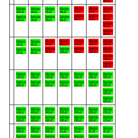
30/5-27
.
Båtviken
Båtviken
Båtviken
Båtviken
Båtviken
Båtviken
Båtviken
4/6-27
5/6-27
6/6-27
31/5-27
1/6-27
2/6-27
3/6-27
Badviken
Badviken
Båtviken
Badviken
Badviken
Badviken
Badviken
4/6-27
5/6-27
6/6-27
31/5-27
1/6-27
2/6-27
3/6-27
Badviken
6/6-27
Badviken
6/6-27
.
Båtviken
Båtviken
Båtviken
Båtviken
Båtviken
Båtviken
Båtviken
9/6-27
10/6-27
11/6-27
12/6-27
13/6-27
7/6-27
8/6-27
Badviken
Badviken
Badviken
Båtviken
Badviken
Badviken
Badviken
9/6-27
11/6-27
12/6-27
13/6-27
10/6-27
7/6-27
8/6-27
Badviken
13/6-27
Badviken
13/6-27
.
Båtviken
Båtviken
Båtviken
Båtviken
Båtviken
Båtviken
Båtviken
14/6-27
15/6-27
16/6-27
17/6-27
18/6-27
19/6-27
20/6-27
Badviken
Badviken
Badviken
Badviken
Badviken
Badviken
Båtviken
14/6-27
15/6-27
16/6-27
17/6-27
18/6-27
19/6-27
20/6-27
Badviken
20/6-27
Badviken
20/6-27
.
Båtviken
Båtviken
Båtviken
Båtviken
Båtviken
Båtviken
Båtviken
21/6-27
22/6-27
23/6-27
24/6-27
25/6-27
26/6-27
27/6-27
Badviken
Badviken
Badviken
Badviken
Badviken
Badviken
Badviken
21/6-27
22/6-27
23/6-27
24/6-27
25/6-27
26/6-27
27/6-27
.
Båtviken
Båtviken
Båtviken
Båtviken
Båtviken
Båtviken
Båtviken
28/6-27
29/6-27
30/6-27
1/7-27
2/7-27
3/7-27
4/7-27
Badviken
Badviken
Badviken
Badviken
Badviken
Badviken
Badviken