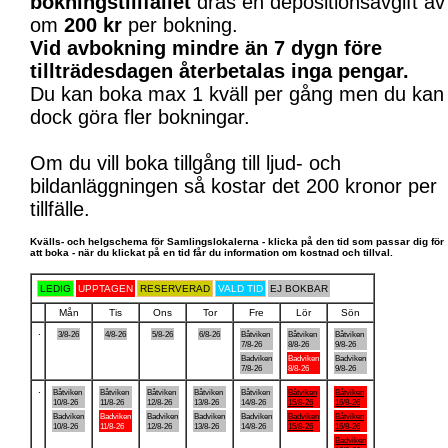
bokningstillfället
dras en depositionsavgift av
om
200 kr
per bokning.
Vid avbokning mindre än 7 dygn före
tillträdesdagen återbetalas inga pengar.
Du kan boka max 1 kväll per gång men du kan
dock göra fler bokningar.
Om du vill boka tillgång till ljud- och
bildanläggningen så kostar det 200 kronor per
tillfälle.
Kvälls- och helgschema för Samlingslokalerna - klicka på den tid som passar dig för
att boka - när du klickat på en tid får du information om kostnad och tillval.
LEDIG
UPPTAGEN
RESERVERAD
VALD TID
EJ BOKBAR
Mån
Tis
Ons
Tor
Fre
Lör
Sön
.
3/8-26
4/8-26
5/8-26
6/8-26
Båtviken
Båtviken
Båtviken
7/8-26
8/8-26
9/8-26
Badviken
Badviken
Badviken
7/8-26
8/8-26
9/8-26
.
Båtviken
Båtviken
Båtviken
Båtviken
Båtviken
Båtviken
Båtviken
10/8-26
11/8-26
12/8-26
13/8-26
14/8-26
15/8-26
16/8-26
Badviken
Badviken
Badviken
Badviken
Badviken
Badviken
Båtviken
10/8-26
11/8-26
12/8-26
13/8-26
14/8-26
15/8-26
16/8-26
Badviken