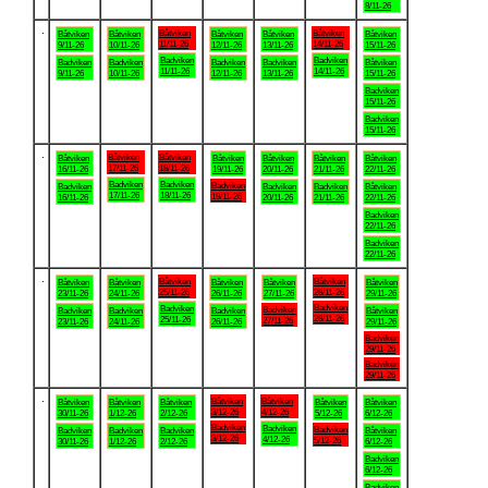
8/11-26
.
Båtviken
Båtviken
Båtviken
Båtviken
Båtviken
Båtviken
Båtviken
11/11-26
14/11-26
9/11-26
10/11-26
12/11-26
13/11-26
15/11-26
Badviken
Badviken
Badviken
Badviken
Badviken
Badviken
Båtviken
11/11-26
14/11-26
9/11-26
10/11-26
12/11-26
13/11-26
15/11-26
Badviken
15/11-26
Badviken
15/11-26
.
Båtviken
Båtviken
Båtviken
Båtviken
Båtviken
Båtviken
Båtviken
17/11-26
18/11-26
16/11-26
19/11-26
20/11-26
21/11-26
22/11-26
Badviken
Badviken
Badviken
Badviken
Badviken
Badviken
Båtviken
17/11-26
18/11-26
19/11-26
16/11-26
20/11-26
21/11-26
22/11-26
Badviken
22/11-26
Badviken
22/11-26
.
Båtviken
Båtviken
Båtviken
Båtviken
Båtviken
Båtviken
Båtviken
25/11-26
28/11-26
23/11-26
24/11-26
26/11-26
27/11-26
29/11-26
Badviken
Badviken
Badviken
Badviken
Badviken
Badviken
Båtviken
28/11-26
25/11-26
27/11-26
23/11-26
24/11-26
26/11-26
29/11-26
Badviken
29/11-26
Badviken
29/11-26
.
Båtviken
Båtviken
Båtviken
Båtviken
Båtviken
Båtviken
Båtviken
3/12-26
4/12-26
30/11-26
1/12-26
2/12-26
5/12-26
6/12-26
Badviken
Badviken
Badviken
Badviken
Badviken
Badviken
Båtviken
3/12-26
4/12-26
5/12-26
30/11-26
1/12-26
2/12-26
6/12-26
Badviken
6/12-26
Badviken