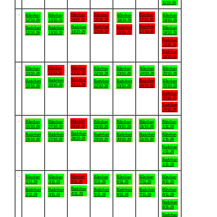
11/10-26
.
Båtviken
Båtviken
Båtviken
Båtviken
Båtviken
Båtviken
Båtviken
14/10-26
15/10-26
17/10-26
12/10-26
13/10-26
16/10-26
18/10-26
Badviken
Badviken
Badviken
Badviken
Badviken
Badviken
Båtviken
15/10-26
17/10-26
14/10-26
16/10-26
12/10-26
13/10-26
18/10-26
Badviken
18/10-26
Badviken
18/10-26
.
Båtviken
Båtviken
Båtviken
Båtviken
Båtviken
Båtviken
Båtviken
20/10-26
21/10-26
19/10-26
22/10-26
23/10-26
24/10-26
25/10-26
Badviken
Badviken
Badviken
Badviken
Badviken
Badviken
Båtviken
21/10-26
20/10-26
24/10-26
19/10-26
22/10-26
23/10-26
25/10-26
Badviken
25/10-26
Badviken
25/10-26
.
Båtviken
Båtviken
Båtviken
Båtviken
Båtviken
Båtviken
Båtviken
28/10-26
26/10-26
27/10-26
29/10-26
30/10-26
31/10-26
1/11-26
Badviken
Badviken
Badviken
Badviken
Badviken
Badviken
Båtviken
28/10-26
26/10-26
27/10-26
29/10-26
30/10-26
31/10-26
1/11-26
Badviken
1/11-26
Badviken
1/11-26
.
Båtviken
Båtviken
Båtviken
Båtviken
Båtviken
Båtviken
Båtviken
4/11-26
2/11-26
3/11-26
5/11-26
6/11-26
7/11-26
8/11-26
Badviken
Badviken
Badviken
Badviken
Badviken
Badviken
Båtviken
4/11-26
2/11-26
3/11-26
5/11-26
6/11-26
7/11-26
8/11-26
Badviken
8/11-26
Badviken