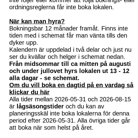
inte följer eller kommer att följa boknings- eller
ordningsreglerna får inte boka lokalen.
När kan man hyra?
Bokningsbar 12 månader framåt. Finns inte
tiden med i schemat får man vänta tills den
dyker upp.
Kalendern är uppdelad i två delar och just nu
ser du kvällar och helger i schemat nedan.
Från midsommar till ca mitten på augusti
och under jullovet hyrs lokalen ut 13 - 12
alla dagar - se schemat.
Om du vill boka en dagtid på en vardag så
klickar du här
Alla tider mellan 2026-05-31 och 2026-08-15
är
lågsäsongstider
och du kan av
planeringsskäl inte boka lokalerna för denna
period efter 2026-05-31. Alla övriga tider går
att boka när som helst på året.