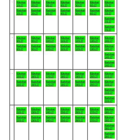
.
Båtviken
Båtviken
Båtviken
Båtviken
Båtviken
Båtviken
Båtviken
1/3-27
2/3-27
3/3-27
4/3-27
5/3-27
6/3-27
7/3-27
Badviken
Badviken
Badviken
Badviken
Badviken
Badviken
Båtviken
1/3-27
2/3-27
3/3-27
4/3-27
5/3-27
6/3-27
7/3-27
Badviken
7/3-27
Badviken
7/3-27
.
Båtviken
Båtviken
Båtviken
Båtviken
Båtviken
Båtviken
Båtviken
8/3-27
9/3-27
10/3-27
11/3-27
12/3-27
13/3-27
14/3-27
Badviken
Badviken
Badviken
Badviken
Badviken
Badviken
Båtviken
8/3-27
9/3-27
10/3-27
11/3-27
12/3-27
13/3-27
14/3-27
Badviken
14/3-27
Badviken
14/3-27
.
Båtviken
Båtviken
Båtviken
Båtviken
Båtviken
Båtviken
Båtviken
15/3-27
16/3-27
17/3-27
18/3-27
19/3-27
20/3-27
21/3-27
Badviken
Badviken
Badviken
Badviken
Badviken
Badviken
Båtviken
15/3-27
16/3-27
17/3-27
18/3-27
19/3-27
20/3-27
21/3-27
Badviken
21/3-27
Badviken
21/3-27
.
Båtviken
Båtviken
Båtviken
Båtviken
Båtviken
Båtviken
Båtviken
22/3-27
23/3-27
24/3-27
25/3-27
26/3-27
27/3-27
28/3-27
Badviken
Badviken
Badviken
Badviken
Badviken
Badviken
Båtviken
22/3-27
23/3-27
24/3-27
25/3-27
26/3-27
27/3-27
28/3-27
Badviken
28/3-27
Badviken
28/3-27