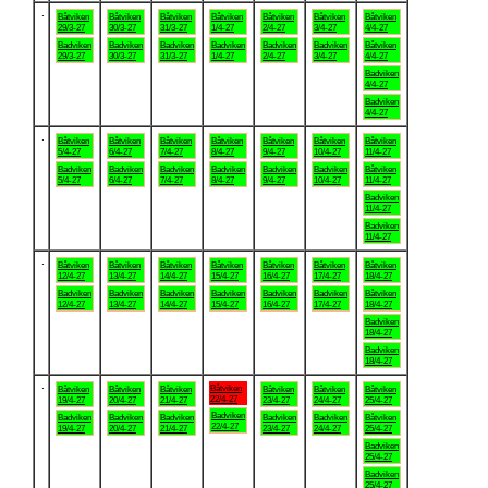
.
Båtviken
Båtviken
Båtviken
Båtviken
Båtviken
Båtviken
Båtviken
29/3-27
30/3-27
31/3-27
1/4-27
2/4-27
3/4-27
4/4-27
Badviken
Badviken
Badviken
Badviken
Badviken
Badviken
Båtviken
29/3-27
30/3-27
31/3-27
1/4-27
2/4-27
3/4-27
4/4-27
Badviken
4/4-27
Badviken
4/4-27
.
Båtviken
Båtviken
Båtviken
Båtviken
Båtviken
Båtviken
Båtviken
5/4-27
6/4-27
7/4-27
8/4-27
9/4-27
10/4-27
11/4-27
Badviken
Badviken
Badviken
Badviken
Badviken
Badviken
Båtviken
5/4-27
6/4-27
7/4-27
8/4-27
9/4-27
10/4-27
11/4-27
Badviken
11/4-27
Badviken
11/4-27
.
Båtviken
Båtviken
Båtviken
Båtviken
Båtviken
Båtviken
Båtviken
12/4-27
13/4-27
14/4-27
15/4-27
16/4-27
17/4-27
18/4-27
Badviken
Badviken
Badviken
Badviken
Badviken
Badviken
Båtviken
12/4-27
13/4-27
14/4-27
15/4-27
16/4-27
17/4-27
18/4-27
Badviken
18/4-27
Badviken
18/4-27
.
Båtviken
Båtviken
Båtviken
Båtviken
Båtviken
Båtviken
Båtviken
22/4-27
19/4-27
20/4-27
21/4-27
23/4-27
24/4-27
25/4-27
Badviken
Badviken
Badviken
Badviken
Badviken
Badviken
Båtviken
22/4-27
19/4-27
20/4-27
21/4-27
23/4-27
24/4-27
25/4-27
Badviken
25/4-27
Badviken
25/4-27