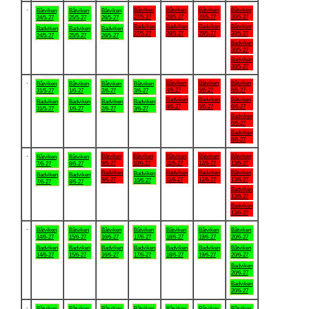
.
Båtviken
Båtviken
Båtviken
Båtviken
Båtviken
Båtviken
Båtviken
27/5-27
28/5-27
29/5-27
30/5-27
24/5-27
25/5-27
26/5-27
Badviken
Badviken
Badviken
Båtviken
Badviken
Badviken
Badviken
27/5-27
28/5-27
29/5-27
30/5-27
24/5-27
25/5-27
26/5-27
Badviken
30/5-27
Badviken
30/5-27
.
Båtviken
Båtviken
Båtviken
Båtviken
Båtviken
Båtviken
Båtviken
4/6-27
5/6-27
6/6-27
31/5-27
1/6-27
2/6-27
3/6-27
Badviken
Badviken
Båtviken
Badviken
Badviken
Badviken
Badviken
4/6-27
5/6-27
6/6-27
31/5-27
1/6-27
2/6-27
3/6-27
Badviken
6/6-27
Badviken
6/6-27
.
Båtviken
Båtviken
Båtviken
Båtviken
Båtviken
Båtviken
Båtviken
9/6-27
10/6-27
11/6-27
12/6-27
13/6-27
7/6-27
8/6-27
Badviken
Badviken
Badviken
Båtviken
Badviken
Badviken
Badviken
9/6-27
11/6-27
12/6-27
13/6-27
10/6-27
7/6-27
8/6-27
Badviken
13/6-27
Badviken
13/6-27
.
Båtviken
Båtviken
Båtviken
Båtviken
Båtviken
Båtviken
Båtviken
14/6-27
15/6-27
16/6-27
17/6-27
18/6-27
19/6-27
20/6-27
Badviken
Badviken
Badviken
Badviken
Badviken
Badviken
Båtviken
14/6-27
15/6-27
16/6-27
17/6-27
18/6-27
19/6-27
20/6-27
Badviken
20/6-27
Badviken
20/6-27
.
Båtviken
Båtviken
Båtviken
Båtviken
Båtviken
Båtviken
Båtviken