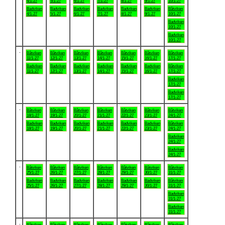
4/1-27
5/1-27
6/1-27
7/1-27
8/1-27
9/1-27
10/1-27
Badviken
Badviken
Badviken
Badviken
Badviken
Badviken
Båtviken
4/1-27
5/1-27
6/1-27
7/1-27
8/1-27
9/1-27
10/1-27
Badviken
10/1-27
Badviken
10/1-27
.
Båtviken
Båtviken
Båtviken
Båtviken
Båtviken
Båtviken
Båtviken
11/1-27
12/1-27
13/1-27
14/1-27
15/1-27
16/1-27
17/1-27
Badviken
Badviken
Badviken
Badviken
Badviken
Badviken
Båtviken
11/1-27
12/1-27
13/1-27
14/1-27
15/1-27
16/1-27
17/1-27
Badviken
17/1-27
Badviken
17/1-27
.
Båtviken
Båtviken
Båtviken
Båtviken
Båtviken
Båtviken
Båtviken
18/1-27
19/1-27
20/1-27
21/1-27
22/1-27
23/1-27
24/1-27
Badviken
Badviken
Badviken
Badviken
Badviken
Badviken
Båtviken
18/1-27
19/1-27
20/1-27
21/1-27
22/1-27
23/1-27
24/1-27
Badviken
24/1-27
Badviken
24/1-27
.
Båtviken
Båtviken
Båtviken
Båtviken
Båtviken
Båtviken
Båtviken
25/1-27
26/1-27
27/1-27
28/1-27
29/1-27
30/1-27
31/1-27
Badviken
Badviken
Badviken
Badviken
Badviken
Badviken
Båtviken
25/1-27
26/1-27
27/1-27
28/1-27
29/1-27
30/1-27
31/1-27
Badviken
31/1-27
Badviken
31/1-27
.
Båtviken
Båtviken
Båtviken
Båtviken
Båtviken
Båtviken
Båtviken