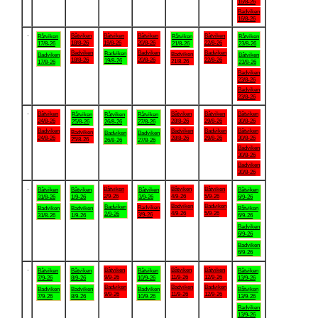
16/8-26
Badviken
16/8-26
.
Båtviken
Båtviken
Båtviken
Båtviken
Båtviken
Båtviken
Båtviken
18/8-26
19/8-26
20/8-26
22/8-26
17/8-26
21/8-26
23/8-26
Badviken
Badviken
Badviken
Badviken
Badviken
Badviken
Båtviken
18/8-26
20/8-26
22/8-26
19/8-26
21/8-26
17/8-26
23/8-26
Badviken
23/8-26
Badviken
23/8-26
.
Båtviken
Båtviken
Båtviken
Båtviken
Båtviken
Båtviken
Båtviken
24/8-26
28/8-26
29/8-26
30/8-26
25/8-26
26/8-26
27/8-26
Badviken
Badviken
Badviken
Båtviken
Badviken
Badviken
Badviken
24/8-26
28/8-26
29/8-26
30/8-26
25/8-26
26/8-26
27/8-26
Badviken
30/8-26
Badviken
30/8-26
.
Båtviken
Båtviken
Båtviken
Båtviken
Båtviken
Båtviken
Båtviken
2/9-26
4/9-26
5/9-26
31/8-26
1/9-26
3/9-26
6/9-26
Badviken
Badviken
Badviken
Badviken
Badviken
Badviken
Båtviken
4/9-26
5/9-26
2/9-26
3/9-26
31/8-26
1/9-26
6/9-26
Badviken
6/9-26
Badviken
6/9-26
.
Båtviken
Båtviken
Båtviken
Båtviken
Båtviken
Båtviken
Båtviken
9/9-26
11/9-26
12/9-26
7/9-26
8/9-26
10/9-26
13/9-26
Badviken
Badviken
Badviken
Badviken
Badviken
Badviken
Båtviken
9/9-26
11/9-26
12/9-26
7/9-26
8/9-26
10/9-26
13/9-26
Badviken
13/9-26