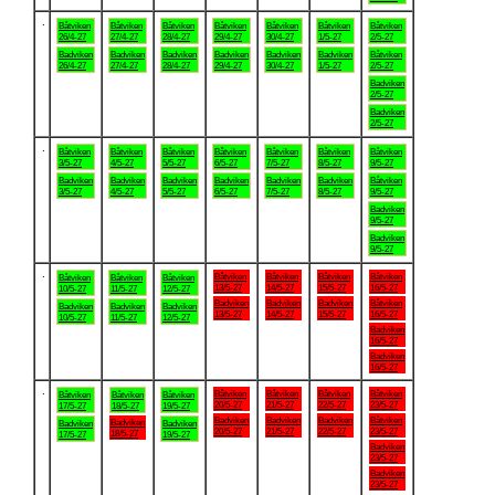
.
Båtviken
Båtviken
Båtviken
Båtviken
Båtviken
Båtviken
Båtviken
26/4-27
27/4-27
28/4-27
29/4-27
30/4-27
1/5-27
2/5-27
Badviken
Badviken
Badviken
Badviken
Badviken
Badviken
Båtviken
26/4-27
27/4-27
28/4-27
29/4-27
30/4-27
1/5-27
2/5-27
Badviken
2/5-27
Badviken
2/5-27
.
Båtviken
Båtviken
Båtviken
Båtviken
Båtviken
Båtviken
Båtviken
3/5-27
4/5-27
5/5-27
6/5-27
7/5-27
8/5-27
9/5-27
Badviken
Badviken
Badviken
Badviken
Badviken
Badviken
Båtviken
3/5-27
4/5-27
5/5-27
6/5-27
7/5-27
8/5-27
9/5-27
Badviken
9/5-27
Badviken
9/5-27
.
Båtviken
Båtviken
Båtviken
Båtviken
Båtviken
Båtviken
Båtviken
13/5-27
14/5-27
15/5-27
16/5-27
10/5-27
11/5-27
12/5-27
Badviken
Badviken
Badviken
Båtviken
Badviken
Badviken
Badviken
13/5-27
14/5-27
15/5-27
16/5-27
10/5-27
11/5-27
12/5-27
Badviken
16/5-27
Badviken
16/5-27
.
Båtviken
Båtviken
Båtviken
Båtviken
Båtviken
Båtviken
Båtviken
20/5-27
21/5-27
22/5-27
23/5-27
17/5-27
18/5-27
19/5-27
Badviken
Badviken
Badviken
Båtviken
Badviken
Badviken
Badviken
20/5-27
21/5-27
22/5-27
23/5-27
18/5-27
17/5-27
19/5-27
Badviken
23/5-27
Badviken
23/5-27