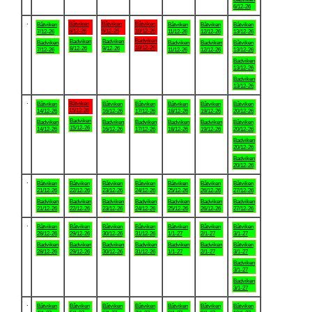
6/12-26
.
Båtviken
Båtviken
Båtviken
Båtviken
Båtviken
Båtviken
Båtviken
8/12-26
9/12-26
10/12-26
7/12-26
11/12-26
12/12-26
13/12-26
Badviken
Badviken
Badviken
Badviken
Badviken
Badviken
Båtviken
10/12-26
8/12-26
9/12-26
7/12-26
11/12-26
12/12-26
13/12-26
Badviken
13/12-26
Badviken
13/12-26
.
Båtviken
Båtviken
Båtviken
Båtviken
Båtviken
Båtviken
Båtviken
15/12-26
14/12-26
16/12-26
17/12-26
18/12-26
19/12-26
20/12-26
Badviken
Badviken
Badviken
Badviken
Badviken
Badviken
Båtviken
15/12-26
14/12-26
16/12-26
17/12-26
18/12-26
19/12-26
20/12-26
Badviken
20/12-26
Badviken
20/12-26
.
Båtviken
Båtviken
Båtviken
Båtviken
Båtviken
Båtviken
Båtviken
21/12-26
22/12-26
23/12-26
24/12-26
25/12-26
26/12-26
27/12-26
Badviken
Badviken
Badviken
Badviken
Badviken
Badviken
Badviken
21/12-26
22/12-26
23/12-26
24/12-26
25/12-26
26/12-26
27/12-26
.
Båtviken
Båtviken
Båtviken
Båtviken
Båtviken
Båtviken
Båtviken
28/12-26
29/12-26
30/12-26
31/12-26
1/1-27
2/1-27
3/1-27
Badviken
Badviken
Badviken
Badviken
Badviken
Badviken
Båtviken
28/12-26
29/12-26
30/12-26
31/12-26
1/1-27
2/1-27
3/1-27
Badviken
3/1-27
Badviken
3/1-27
.
Båtviken
Båtviken
Båtviken
Båtviken
Båtviken
Båtviken
Båtviken