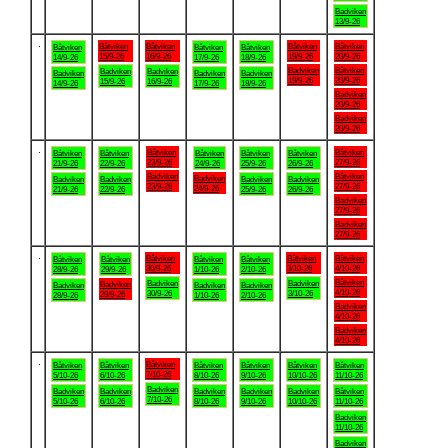
Badviken
13/9-26
.
Båtviken
Båtviken
Båtviken
Båtviken
Båtviken
Båtviken
Båtviken
15/9-26
16/9-26
19/9-26
20/9-26
14/9-26
17/9-26
18/9-26
Badviken
Båtviken
Badviken
Badviken
Badviken
Badviken
Badviken
19/9-26
20/9-26
15/9-26
16/9-26
14/9-26
17/9-26
18/9-26
Badviken
20/9-26
Badviken
20/9-26
.
Båtviken
Båtviken
Båtviken
Båtviken
Båtviken
Båtviken
Båtviken
23/9-26
27/9-26
21/9-26
22/9-26
24/9-26
25/9-26
26/9-26
Badviken
Båtviken
Badviken
Badviken
Badviken
Badviken
Badviken
23/9-26
27/9-26
24/9-26
21/9-26
22/9-26
25/9-26
26/9-26
Badviken
27/9-26
Badviken
27/9-26
.
Båtviken
Båtviken
Båtviken
Båtviken
Båtviken
Båtviken
Båtviken
30/9-26
3/10-26
4/10-26
28/9-26
29/9-26
1/10-26
2/10-26
Båtviken
Badviken
Badviken
Badviken
Badviken
Badviken
Badviken
4/10-26
30/9-26
3/10-26
29/9-26
28/9-26
1/10-26
2/10-26
Badviken
4/10-26
Badviken
4/10-26
.
Båtviken
Båtviken
Båtviken
Båtviken
Båtviken
Båtviken
Båtviken
7/10-26
5/10-26
6/10-26
8/10-26
9/10-26
10/10-26
11/10-26
Badviken
Badviken
Badviken
Badviken
Badviken
Badviken
Båtviken
7/10-26
5/10-26
6/10-26
8/10-26
9/10-26
10/10-26
11/10-26
Badviken
11/10-26
Badviken