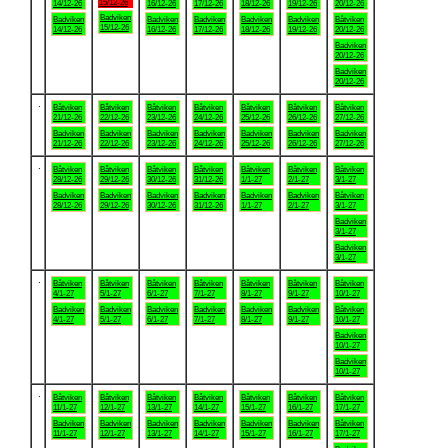
15/12-26
14/12-26
16/12-26
17/12-26
18/12-26
19/12-26
20/12-26
Badviken
Badviken
Badviken
Badviken
Badviken
Badviken
Båtviken
15/12-26
14/12-26
16/12-26
17/12-26
18/12-26
19/12-26
20/12-26
Badviken
20/12-26
Badviken
20/12-26
.
Båtviken
Båtviken
Båtviken
Båtviken
Båtviken
Båtviken
Båtviken
21/12-26
22/12-26
23/12-26
24/12-26
25/12-26
26/12-26
27/12-26
Badviken
Badviken
Badviken
Badviken
Badviken
Badviken
Badviken
21/12-26
22/12-26
23/12-26
24/12-26
25/12-26
26/12-26
27/12-26
.
Båtviken
Båtviken
Båtviken
Båtviken
Båtviken
Båtviken
Båtviken
28/12-26
29/12-26
30/12-26
31/12-26
1/1-27
2/1-27
3/1-27
Badviken
Badviken
Badviken
Badviken
Badviken
Badviken
Båtviken
28/12-26
29/12-26
30/12-26
31/12-26
1/1-27
2/1-27
3/1-27
Badviken
3/1-27
Badviken
3/1-27
.
Båtviken
Båtviken
Båtviken
Båtviken
Båtviken
Båtviken
Båtviken
4/1-27
5/1-27
6/1-27
7/1-27
8/1-27
9/1-27
10/1-27
Badviken
Badviken
Badviken
Badviken
Badviken
Badviken
Båtviken
4/1-27
5/1-27
6/1-27
7/1-27
8/1-27
9/1-27
10/1-27
Badviken
10/1-27
Badviken
10/1-27
.
Båtviken
Båtviken
Båtviken
Båtviken
Båtviken
Båtviken
Båtviken
11/1-27
12/1-27
13/1-27
14/1-27
15/1-27
16/1-27
17/1-27
Badviken
Badviken
Badviken
Badviken
Badviken
Badviken
Båtviken
11/1-27
12/1-27
13/1-27
14/1-27
15/1-27
16/1-27
17/1-27