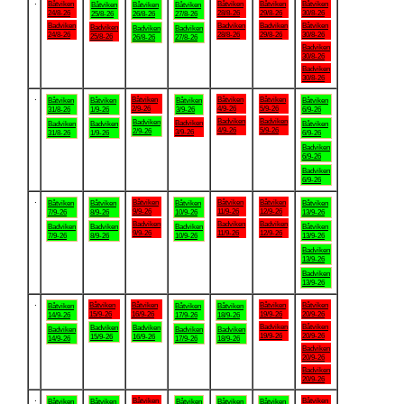
.
Båtviken
Båtviken
Båtviken
Båtviken
Båtviken
Båtviken
Båtviken
24/8-26
28/8-26
29/8-26
30/8-26
25/8-26
26/8-26
27/8-26
Badviken
Badviken
Badviken
Båtviken
Badviken
Badviken
Badviken
24/8-26
28/8-26
29/8-26
30/8-26
25/8-26
26/8-26
27/8-26
Badviken
30/8-26
Badviken
30/8-26
.
Båtviken
Båtviken
Båtviken
Båtviken
Båtviken
Båtviken
Båtviken
2/9-26
4/9-26
5/9-26
31/8-26
1/9-26
3/9-26
6/9-26
Badviken
Badviken
Badviken
Badviken
Badviken
Badviken
Båtviken
4/9-26
5/9-26
2/9-26
3/9-26
31/8-26
1/9-26
6/9-26
Badviken
6/9-26
Badviken
6/9-26
.
Båtviken
Båtviken
Båtviken
Båtviken
Båtviken
Båtviken
Båtviken
9/9-26
11/9-26
12/9-26
7/9-26
8/9-26
10/9-26
13/9-26
Badviken
Badviken
Badviken
Badviken
Badviken
Badviken
Båtviken
9/9-26
11/9-26
12/9-26
7/9-26
8/9-26
10/9-26
13/9-26
Badviken
13/9-26
Badviken
13/9-26
.
Båtviken
Båtviken
Båtviken
Båtviken
Båtviken
Båtviken
Båtviken
15/9-26
16/9-26
19/9-26
20/9-26
14/9-26
17/9-26
18/9-26
Badviken
Båtviken
Badviken
Badviken
Badviken
Badviken
Badviken
19/9-26
20/9-26
15/9-26
16/9-26
14/9-26
17/9-26
18/9-26
Badviken
20/9-26
Badviken
20/9-26
.
Båtviken
Båtviken
Båtviken
Båtviken
Båtviken
Båtviken
Båtviken