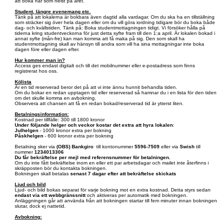
att boka när som helst på året.
Student, längre evenemang etc.
Tänk på att lokalerna är bokbara även dagtid alla vardagar. Om du ska ha en tillställning
som sträcker sig över hela dagen eller om du vill göra iordning tidigare bör du boka både
dag- och kvällstiden. Tänk på: Boka studentmottagningen tidigt. Vi försöker hålla på
tiderna kring studentveckorna för just detta syfte fram till den 1:a april. Är lokalen bokad i
annat syfte (mån-fre) kan man komma att få maka på sig. Den som skall ha
studentmottagning skall av hänsyn till andra som vill ha sina mottagningar inte boka
dagen före eller dagen efter.
Hur kommer man in?
Access ges endast digitalt och till det mobilnummer eller e-postadress som finns
registrerat hos oss.
Kölista
Är en tid reserverad beror det på att vi inte ännu hunnit behandla tiden.
Om du bokar en redan upptagen tid eller reserverad så hamnar du i en lista för den tiden
om det skulle komma en avbokning.
Observera att chansen att få en redan bokad/reserverad tid är ytterst liten.
Betalningsinformation:
Kostnad per tillfälle: 300 till 1800 kronor
Under följande helger och veckor kostar det extra att hyra lokalen
:
Julhelgen
- 1000 kronor extra per bokning
Påskhelgen
- 600 kronor extra per bokning
Betalning sker via
(OBS)
Bankgiro
till kontonummer
5596-7509
eller via
Swish
till
nummer
1234013306
Du får bekräftelse per mejl med referensnummer för betalningen.
Om du inte fått bekräftelse inom en eller ett par arbetsdagar och mailet inte återfinns i
skräpposten bör du kontakta bokningen.
Bokningen skall betalas
senast 7 dagar efter att bekräftelse skickats
Ljud och bild
Ljud- och bild bokas separat för varje bokning mot en extra kostnad. Detta styrs sedan
endast via ett webbgränssnitt
och aktiveras per automatik med bokningen.
Anläggningen går att använda från att bokningen startar till fem minuter innan bokningen
slutar, dock ej nattetid.
Avbokning: