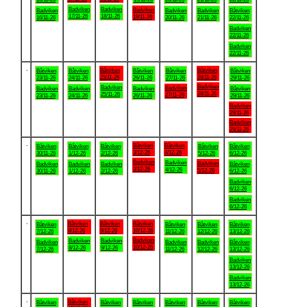
Badviken
Badviken
Badviken
Badviken
Badviken
Badviken
Båtviken
17/11-26
18/11-26
19/11-26
16/11-26
20/11-26
21/11-26
22/11-26
Badviken
22/11-26
Badviken
22/11-26
.
Båtviken
Båtviken
Båtviken
Båtviken
Båtviken
Båtviken
Båtviken
25/11-26
28/11-26
23/11-26
24/11-26
26/11-26
27/11-26
29/11-26
Badviken
Badviken
Badviken
Badviken
Badviken
Badviken
Båtviken
28/11-26
25/11-26
27/11-26
23/11-26
24/11-26
26/11-26
29/11-26
Badviken
29/11-26
Badviken
29/11-26
.
Båtviken
Båtviken
Båtviken
Båtviken
Båtviken
Båtviken
Båtviken
3/12-26
4/12-26
30/11-26
1/12-26
2/12-26
5/12-26
6/12-26
Badviken
Badviken
Badviken
Badviken
Badviken
Badviken
Båtviken
3/12-26
4/12-26
5/12-26
30/11-26
1/12-26
2/12-26
6/12-26
Badviken
6/12-26
Badviken
6/12-26
.
Båtviken
Båtviken
Båtviken
Båtviken
Båtviken
Båtviken
Båtviken
8/12-26
9/12-26
10/12-26
7/12-26
11/12-26
12/12-26
13/12-26
Badviken
Badviken
Badviken
Badviken
Badviken
Badviken
Båtviken
10/12-26
8/12-26
9/12-26
7/12-26
11/12-26
12/12-26
13/12-26
Badviken
13/12-26
Badviken
13/12-26
.
Båtviken
Båtviken
Båtviken
Båtviken
Båtviken
Båtviken
Båtviken