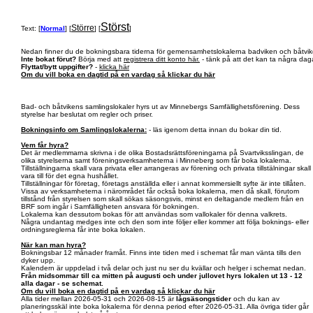
Störst
Större
Text: [
Normal
] [
] [
]
Nedan finner du de bokningsbara tiderna för gemensamhetslokalerna badviken och båtvik
Inte bokat förut?
Börja med att
registrera ditt konto här.
- tänk på att det kan ta några daga
Flyttat/bytt uppgifter?
-
klicka här
Om du vill boka en dagtid på en vardag så klickar du här
Bad- och båtvikens samlingslokaler hyrs ut av Minnebergs Samfällighetsförening. Dess
styrelse har beslutat om regler och priser.
Bokningsinfo om Samlingslokalerna:
- läs igenom detta innan du bokar din tid.
Vem får hyra?
Det är medlemmarna skrivna i de olika Bostadsrättsföreningarna på Svartviksslingan, de
olika styrelserna samt föreningsverksamheterna i Minneberg som får boka lokalerna.
Tillställningarna skall vara privata eller arrangeras av förening och privata tillstälningar skall
vara till för det egna hushållet.
Tillställningar för företag, företags anställda eller i annat kommersiellt syfte är inte tillåten.
Vissa av verksamheterna i närområdet får också boka lokalerna, men då skall, förutom
tillstånd från styrelsen som skall sökas säsongsvis, minst en deltagande medlem från en
BRF som ingår i Samfälligheten ansvara för bokningen.
Lokalerna kan dessutom bokas för att användas som vallokaler för denna valkrets.
Några undantag medges inte och den som inte följer eller kommer att följa boknings- eller
ordningsreglerna får inte boka lokalen.
När kan man hyra?
Bokningsbar 12 månader framåt. Finns inte tiden med i schemat får man vänta tills den
dyker upp.
Kalendern är uppdelad i två delar och just nu ser du kvällar och helger i schemat nedan.
Från midsommar till ca mitten på augusti och under jullovet hyrs lokalen ut 13 - 12
alla dagar - se schemat.
Om du vill boka en dagtid på en vardag så klickar du här
Alla tider mellan 2026-05-31 och 2026-08-15 är
lågsäsongstider
och du kan av
planeringsskäl inte boka lokalerna för denna period efter 2026-05-31. Alla övriga tider går