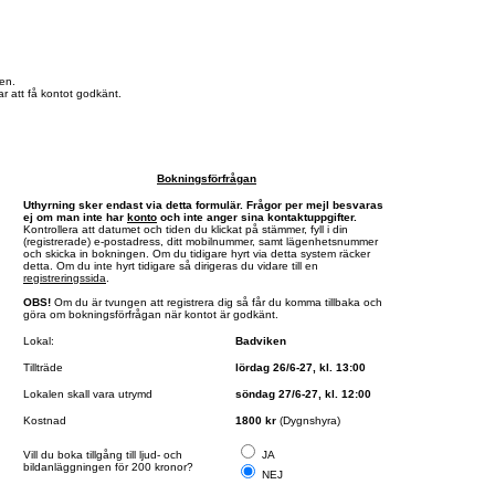
en.
r att få kontot godkänt.
Bokningsförfrågan
Uthyrning sker endast via detta formulär. Frågor per mejl besvaras
ej om man inte har
konto
och inte anger sina kontaktuppgifter.
Kontrollera att datumet och tiden du klickat på stämmer, fyll i din
(registrerade) e-postadress, ditt mobilnummer, samt lägenhetsnummer
och skicka in bokningen. Om du tidigare hyrt via detta system räcker
detta. Om du inte hyrt tidigare så dirigeras du vidare till en
registreringssida
.
OBS!
Om du är tvungen att registrera dig så får du komma tillbaka och
göra om bokningsförfrågan när kontot är godkänt.
Lokal:
Badviken
Tillträde
lördag 26/6-27, kl. 13:00
Lokalen skall vara utrymd
söndag 27/6-27, kl. 12:00
Kostnad
1800 kr
(Dygnshyra)
Vill du boka tillgång till ljud- och
JA
bildanläggningen för 200 kronor?
NEJ