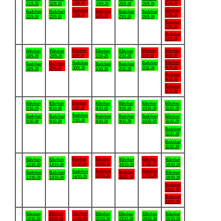
23/9-26
27/9-26
21/9-26
22/9-26
24/9-26
25/9-26
26/9-26
Badviken
Båtviken
Badviken
Badviken
Badviken
Badviken
Badviken
23/9-26
27/9-26
24/9-26
21/9-26
22/9-26
25/9-26
26/9-26
Badviken
27/9-26
Badviken
27/9-26
.
Båtviken
Båtviken
Båtviken
Båtviken
Båtviken
Båtviken
Båtviken
30/9-26
3/10-26
4/10-26
28/9-26
29/9-26
1/10-26
2/10-26
Båtviken
Badviken
Badviken
Badviken
Badviken
Badviken
Badviken
4/10-26
30/9-26
3/10-26
29/9-26
28/9-26
1/10-26
2/10-26
Badviken
4/10-26
Badviken
4/10-26
.
Båtviken
Båtviken
Båtviken
Båtviken
Båtviken
Båtviken
Båtviken
7/10-26
5/10-26
6/10-26
8/10-26
9/10-26
10/10-26
11/10-26
Badviken
Badviken
Badviken
Badviken
Badviken
Badviken
Båtviken
7/10-26
5/10-26
6/10-26
8/10-26
9/10-26
10/10-26
11/10-26
Badviken
11/10-26
Badviken
11/10-26
.
Båtviken
Båtviken
Båtviken
Båtviken
Båtviken
Båtviken
Båtviken
14/10-26
15/10-26
17/10-26
12/10-26
13/10-26
16/10-26
18/10-26
Badviken
Badviken
Badviken
Badviken
Badviken
Badviken
Båtviken
15/10-26
17/10-26
14/10-26
16/10-26
12/10-26
13/10-26
18/10-26
Badviken
18/10-26
Badviken
18/10-26
.
Båtviken
Båtviken
Båtviken
Båtviken
Båtviken
Båtviken
Båtviken
20/10-26
21/10-26
19/10-26
22/10-26
23/10-26
24/10-26
25/10-26