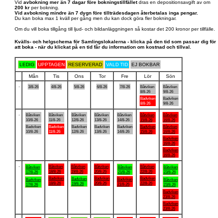
Vid
avbokning mer än 7 dagar före bokningstillfället
dras en depositionsavgift av om
200 kr
per bokning.
Vid avbokning mindre än 7 dygn före tillträdesdagen återbetalas inga pengar.
Du kan boka max 1 kväll per gång men du kan dock göra fler bokningar.
Om du vill boka tillgång till ljud- och bildanläggningen så kostar det 200 kronor per tillfälle.
Kvälls- och helgschema för Samlingslokalerna - klicka på den tid som passar dig för
att boka - när du klickat på en tid får du information om kostnad och tillval.
LEDIG
UPPTAGEN
RESERVERAD
VALD TID
EJ BOKBAR
Mån
Tis
Ons
Tor
Fre
Lör
Sön
.
3/8-26
4/8-26
5/8-26
6/8-26
7/8-26
Båtviken
Båtviken
8/8-26
9/8-26
Badviken
Badviken
8/8-26
9/8-26
.
Båtviken
Båtviken
Båtviken
Båtviken
Båtviken
Båtviken
Båtviken
10/8-26
11/8-26
12/8-26
13/8-26
14/8-26
15/8-26
16/8-26
Badviken
Badviken
Badviken
Badviken
Badviken
Badviken
Båtviken
10/8-26
11/8-26
12/8-26
13/8-26
14/8-26
15/8-26
16/8-26
Badviken
16/8-26
Badviken
16/8-26
.
Båtviken
Båtviken
Båtviken
Båtviken
Båtviken
Båtviken
Båtviken
18/8-26
19/8-26
20/8-26
22/8-26
17/8-26
21/8-26
23/8-26
Badviken
Badviken
Badviken
Badviken
Badviken
Badviken
Båtviken
18/8-26
20/8-26
22/8-26
19/8-26
21/8-26
17/8-26
23/8-26
Badviken
23/8-26
Badviken
23/8-26