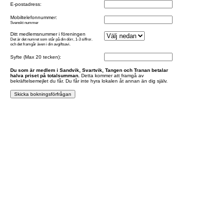
E-postadress:
Mobiltelefonnummer:
Svenskt nummer
Ditt medlemsnummer i föreningen
Det är det numret som står på din dörr, 1-3 siffror.
och det framgår även i din avgiftsavi.
Syfte (Max 20 tecken):
Du som är medlem i Sandvik, Svartvik, Tangen och Tranan betalar
halva priset på totalsumman.
Detta kommer att framgå av
bekräftelsemejlet du får. Du får inte hyra lokalen åt annan än dig själv.