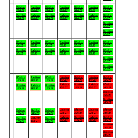
.
Båtviken
Båtviken
Båtviken
Båtviken
Båtviken
Båtviken
Båtviken
26/4-27
27/4-27
28/4-27
29/4-27
30/4-27
1/5-27
2/5-27
Badviken
Badviken
Badviken
Badviken
Badviken
Badviken
Båtviken
26/4-27
27/4-27
28/4-27
29/4-27
30/4-27
1/5-27
2/5-27
Badviken
2/5-27
Badviken
2/5-27
.
Båtviken
Båtviken
Båtviken
Båtviken
Båtviken
Båtviken
Båtviken
3/5-27
4/5-27
5/5-27
6/5-27
7/5-27
8/5-27
9/5-27
Badviken
Badviken
Badviken
Badviken
Badviken
Badviken
Båtviken
3/5-27
4/5-27
5/5-27
6/5-27
7/5-27
8/5-27
9/5-27
Badviken
9/5-27
Badviken
9/5-27
.
Båtviken
Båtviken
Båtviken
Båtviken
Båtviken
Båtviken
Båtviken
13/5-27
14/5-27
15/5-27
16/5-27
10/5-27
11/5-27
12/5-27
Badviken
Badviken
Badviken
Båtviken
Badviken
Badviken
Badviken
13/5-27
14/5-27
15/5-27
16/5-27
10/5-27
11/5-27
12/5-27
Badviken
16/5-27
Badviken
16/5-27
.
Båtviken
Båtviken
Båtviken
Båtviken
Båtviken
Båtviken
Båtviken
20/5-27
21/5-27
22/5-27
23/5-27
17/5-27
18/5-27
19/5-27
Badviken
Badviken
Badviken
Båtviken
Badviken
Badviken
Badviken
20/5-27
21/5-27
22/5-27
23/5-27
18/5-27
17/5-27
19/5-27
Badviken
23/5-27
Badviken
23/5-27