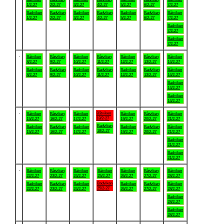
1/2-27
2/2-27
3/2-27
4/2-27
5/2-27
6/2-27
7/2-27
Badviken
Badviken
Badviken
Badviken
Badviken
Badviken
Båtviken
1/2-27
2/2-27
3/2-27
4/2-27
5/2-27
6/2-27
7/2-27
Badviken
7/2-27
Badviken
7/2-27
.
Båtviken
Båtviken
Båtviken
Båtviken
Båtviken
Båtviken
Båtviken
8/2-27
9/2-27
10/2-27
11/2-27
12/2-27
13/2-27
14/2-27
Badviken
Badviken
Badviken
Badviken
Badviken
Badviken
Båtviken
8/2-27
9/2-27
10/2-27
11/2-27
12/2-27
13/2-27
14/2-27
Badviken
14/2-27
Badviken
14/2-27
.
Båtviken
Båtviken
Båtviken
Båtviken
Båtviken
Båtviken
Båtviken
18/2-27
15/2-27
16/2-27
17/2-27
19/2-27
20/2-27
21/2-27
Badviken
Badviken
Badviken
Badviken
Badviken
Badviken
Båtviken
18/2-27
15/2-27
16/2-27
17/2-27
19/2-27
20/2-27
21/2-27
Badviken
21/2-27
Badviken
21/2-27
.
Båtviken
Båtviken
Båtviken
Båtviken
Båtviken
Båtviken
Båtviken
22/2-27
23/2-27
24/2-27
25/2-27
26/2-27
27/2-27
28/2-27
Badviken
Badviken
Badviken
Badviken
Badviken
Badviken
Båtviken
25/2-27
22/2-27
23/2-27
24/2-27
26/2-27
27/2-27
28/2-27
Badviken
28/2-27
Badviken
28/2-27