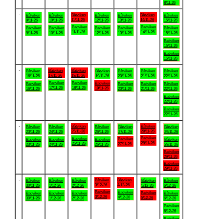
8/11-26
.
Båtviken
Båtviken
Båtviken
Båtviken
Båtviken
Båtviken
Båtviken
11/11-26
14/11-26
9/11-26
10/11-26
12/11-26
13/11-26
15/11-26
Badviken
Badviken
Badviken
Badviken
Badviken
Badviken
Båtviken
11/11-26
14/11-26
9/11-26
10/11-26
12/11-26
13/11-26
15/11-26
Badviken
15/11-26
Badviken
15/11-26
.
Båtviken
Båtviken
Båtviken
Båtviken
Båtviken
Båtviken
Båtviken
17/11-26
18/11-26
16/11-26
19/11-26
20/11-26
21/11-26
22/11-26
Badviken
Badviken
Badviken
Badviken
Badviken
Badviken
Båtviken
17/11-26
18/11-26
19/11-26
16/11-26
20/11-26
21/11-26
22/11-26
Badviken
22/11-26
Badviken
22/11-26
.
Båtviken
Båtviken
Båtviken
Båtviken
Båtviken
Båtviken
Båtviken
25/11-26
28/11-26
23/11-26
24/11-26
26/11-26
27/11-26
29/11-26
Badviken
Badviken
Badviken
Badviken
Badviken
Badviken
Båtviken
28/11-26
25/11-26
27/11-26
23/11-26
24/11-26
26/11-26
29/11-26
Badviken
29/11-26
Badviken
29/11-26
.
Båtviken
Båtviken
Båtviken
Båtviken
Båtviken
Båtviken
Båtviken
3/12-26
4/12-26
30/11-26
1/12-26
2/12-26
5/12-26
6/12-26
Badviken
Badviken
Badviken
Badviken
Badviken
Badviken
Båtviken
3/12-26
4/12-26
5/12-26
30/11-26
1/12-26
2/12-26
6/12-26
Badviken
6/12-26
Badviken