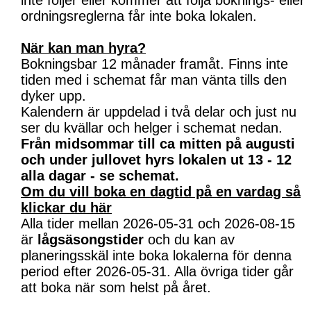
inte följer eller kommer att följa boknings- eller
ordningsreglerna får inte boka lokalen.
När kan man hyra?
Bokningsbar 12 månader framåt. Finns inte
tiden med i schemat får man vänta tills den
dyker upp.
Kalendern är uppdelad i två delar och just nu
ser du kvällar och helger i schemat nedan.
Från midsommar till ca mitten på augusti
och under jullovet hyrs lokalen ut 13 - 12
alla dagar - se schemat.
Om du vill boka en dagtid på en vardag så
klickar du här
Alla tider mellan 2026-05-31 och 2026-08-15
är
lågsäsongstider
och du kan av
planeringsskäl inte boka lokalerna för denna
period efter 2026-05-31. Alla övriga tider går
att boka när som helst på året.