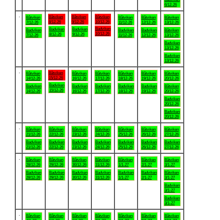
6/12-26
.
Båtviken
Båtviken
Båtviken
Båtviken
Båtviken
Båtviken
Båtviken
8/12-26
9/12-26
10/12-26
7/12-26
11/12-26
12/12-26
13/12-26
Badviken
Badviken
Badviken
Badviken
Badviken
Badviken
Båtviken
10/12-26
8/12-26
9/12-26
7/12-26
11/12-26
12/12-26
13/12-26
Badviken
13/12-26
Badviken
13/12-26
.
Båtviken
Båtviken
Båtviken
Båtviken
Båtviken
Båtviken
Båtviken
15/12-26
14/12-26
16/12-26
17/12-26
18/12-26
19/12-26
20/12-26
Badviken
Badviken
Badviken
Badviken
Badviken
Badviken
Båtviken
15/12-26
14/12-26
16/12-26
17/12-26
18/12-26
19/12-26
20/12-26
Badviken
20/12-26
Badviken
20/12-26
.
Båtviken
Båtviken
Båtviken
Båtviken
Båtviken
Båtviken
Båtviken
21/12-26
22/12-26
23/12-26
24/12-26
25/12-26
26/12-26
27/12-26
Badviken
Badviken
Badviken
Badviken
Badviken
Badviken
Badviken
21/12-26
22/12-26
23/12-26
24/12-26
25/12-26
26/12-26
27/12-26
.
Båtviken
Båtviken
Båtviken
Båtviken
Båtviken
Båtviken
Båtviken
28/12-26
29/12-26
30/12-26
31/12-26
1/1-27
2/1-27
3/1-27
Badviken
Badviken
Badviken
Badviken
Badviken
Badviken
Båtviken
28/12-26
29/12-26
30/12-26
31/12-26
1/1-27
2/1-27
3/1-27
Badviken
3/1-27
Badviken
3/1-27
.
Båtviken
Båtviken
Båtviken
Båtviken
Båtviken
Båtviken
Båtviken