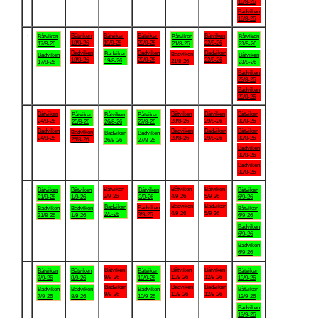
16/8-26
Badviken
16/8-26
.
Båtviken
Båtviken
Båtviken
Båtviken
Båtviken
Båtviken
Båtviken
18/8-26
19/8-26
20/8-26
22/8-26
17/8-26
21/8-26
23/8-26
Badviken
Badviken
Badviken
Badviken
Badviken
Badviken
Båtviken
18/8-26
20/8-26
22/8-26
19/8-26
21/8-26
17/8-26
23/8-26
Badviken
23/8-26
Badviken
23/8-26
.
Båtviken
Båtviken
Båtviken
Båtviken
Båtviken
Båtviken
Båtviken
24/8-26
28/8-26
29/8-26
30/8-26
25/8-26
26/8-26
27/8-26
Badviken
Badviken
Badviken
Båtviken
Badviken
Badviken
Badviken
24/8-26
28/8-26
29/8-26
30/8-26
25/8-26
26/8-26
27/8-26
Badviken
30/8-26
Badviken
30/8-26
.
Båtviken
Båtviken
Båtviken
Båtviken
Båtviken
Båtviken
Båtviken
2/9-26
4/9-26
5/9-26
31/8-26
1/9-26
3/9-26
6/9-26
Badviken
Badviken
Badviken
Badviken
Badviken
Badviken
Båtviken
4/9-26
5/9-26
2/9-26
3/9-26
31/8-26
1/9-26
6/9-26
Badviken
6/9-26
Badviken
6/9-26
.
Båtviken
Båtviken
Båtviken
Båtviken
Båtviken
Båtviken
Båtviken
9/9-26
11/9-26
12/9-26
7/9-26
8/9-26
10/9-26
13/9-26
Badviken
Badviken
Badviken
Badviken
Badviken
Badviken
Båtviken
9/9-26
11/9-26
12/9-26
7/9-26
8/9-26
10/9-26
13/9-26
Badviken
13/9-26