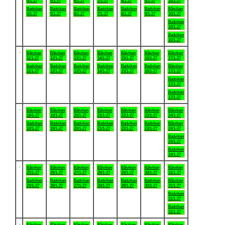
4/1-27
5/1-27
6/1-27
7/1-27
8/1-27
9/1-27
10/1-27
Badviken
Badviken
Badviken
Badviken
Badviken
Badviken
Båtviken
4/1-27
5/1-27
6/1-27
7/1-27
8/1-27
9/1-27
10/1-27
Badviken
10/1-27
Badviken
10/1-27
.
Båtviken
Båtviken
Båtviken
Båtviken
Båtviken
Båtviken
Båtviken
11/1-27
12/1-27
13/1-27
14/1-27
15/1-27
16/1-27
17/1-27
Badviken
Badviken
Badviken
Badviken
Badviken
Badviken
Båtviken
11/1-27
12/1-27
13/1-27
14/1-27
15/1-27
16/1-27
17/1-27
Badviken
17/1-27
Badviken
17/1-27
.
Båtviken
Båtviken
Båtviken
Båtviken
Båtviken
Båtviken
Båtviken
18/1-27
19/1-27
20/1-27
21/1-27
22/1-27
23/1-27
24/1-27
Badviken
Badviken
Badviken
Badviken
Badviken
Badviken
Båtviken
18/1-27
19/1-27
20/1-27
21/1-27
22/1-27
23/1-27
24/1-27
Badviken
24/1-27
Badviken
24/1-27
.
Båtviken
Båtviken
Båtviken
Båtviken
Båtviken
Båtviken
Båtviken
25/1-27
26/1-27
27/1-27
28/1-27
29/1-27
30/1-27
31/1-27
Badviken
Badviken
Badviken
Badviken
Badviken
Badviken
Båtviken
25/1-27
26/1-27
27/1-27
28/1-27
29/1-27
30/1-27
31/1-27
Badviken
31/1-27
Badviken
31/1-27
.
Båtviken
Båtviken
Båtviken
Båtviken
Båtviken
Båtviken
Båtviken