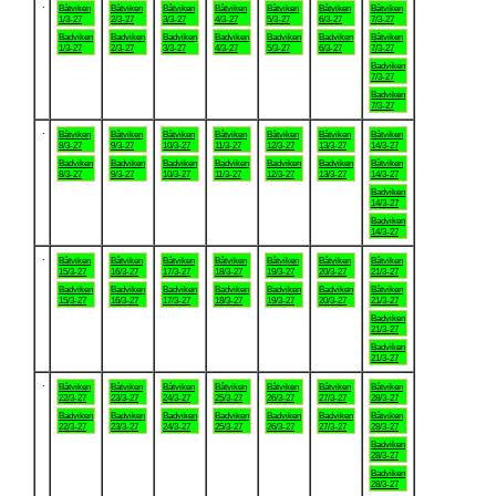
.
Båtviken
Båtviken
Båtviken
Båtviken
Båtviken
Båtviken
Båtviken
1/3-27
2/3-27
3/3-27
4/3-27
5/3-27
6/3-27
7/3-27
Badviken
Badviken
Badviken
Badviken
Badviken
Badviken
Båtviken
1/3-27
2/3-27
3/3-27
4/3-27
5/3-27
6/3-27
7/3-27
Badviken
7/3-27
Badviken
7/3-27
.
Båtviken
Båtviken
Båtviken
Båtviken
Båtviken
Båtviken
Båtviken
8/3-27
9/3-27
10/3-27
11/3-27
12/3-27
13/3-27
14/3-27
Badviken
Badviken
Badviken
Badviken
Badviken
Badviken
Båtviken
8/3-27
9/3-27
10/3-27
11/3-27
12/3-27
13/3-27
14/3-27
Badviken
14/3-27
Badviken
14/3-27
.
Båtviken
Båtviken
Båtviken
Båtviken
Båtviken
Båtviken
Båtviken
15/3-27
16/3-27
17/3-27
18/3-27
19/3-27
20/3-27
21/3-27
Badviken
Badviken
Badviken
Badviken
Badviken
Badviken
Båtviken
15/3-27
16/3-27
17/3-27
18/3-27
19/3-27
20/3-27
21/3-27
Badviken
21/3-27
Badviken
21/3-27
.
Båtviken
Båtviken
Båtviken
Båtviken
Båtviken
Båtviken
Båtviken
22/3-27
23/3-27
24/3-27
25/3-27
26/3-27
27/3-27
28/3-27
Badviken
Badviken
Badviken
Badviken
Badviken
Badviken
Båtviken
22/3-27
23/3-27
24/3-27
25/3-27
26/3-27
27/3-27
28/3-27
Badviken
28/3-27
Badviken
28/3-27