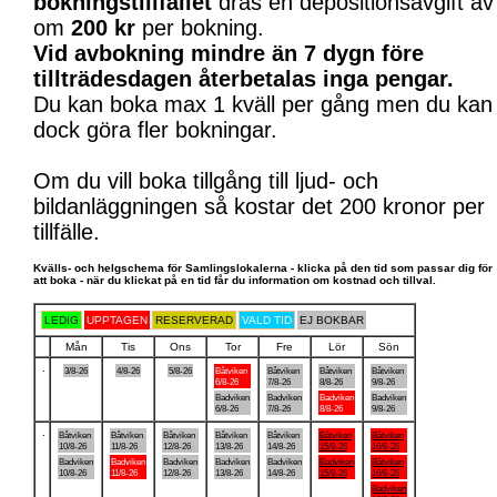
bokningstillfället
dras en depositionsavgift av
om
200 kr
per bokning.
Vid avbokning mindre än 7 dygn före
tillträdesdagen återbetalas inga pengar.
Du kan boka max 1 kväll per gång men du kan
dock göra fler bokningar.
Om du vill boka tillgång till ljud- och
bildanläggningen så kostar det 200 kronor per
tillfälle.
Kvälls- och helgschema för Samlingslokalerna - klicka på den tid som passar dig för
att boka - när du klickat på en tid får du information om kostnad och tillval.
LEDIG
UPPTAGEN
RESERVERAD
VALD TID
EJ BOKBAR
Mån
Tis
Ons
Tor
Fre
Lör
Sön
.
3/8-26
4/8-26
5/8-26
Båtviken
Båtviken
Båtviken
Båtviken
6/8-26
7/8-26
8/8-26
9/8-26
Badviken
Badviken
Badviken
Badviken
6/8-26
7/8-26
8/8-26
9/8-26
.
Båtviken
Båtviken
Båtviken
Båtviken
Båtviken
Båtviken
Båtviken
10/8-26
11/8-26
12/8-26
13/8-26
14/8-26
15/8-26
16/8-26
Badviken
Badviken
Badviken
Badviken
Badviken
Badviken
Båtviken
10/8-26
11/8-26
12/8-26
13/8-26
14/8-26
15/8-26
16/8-26
Badviken