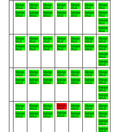
.
Båtviken
Båtviken
Båtviken
Båtviken
Båtviken
Båtviken
Båtviken
29/3-27
30/3-27
31/3-27
1/4-27
2/4-27
3/4-27
4/4-27
Badviken
Badviken
Badviken
Badviken
Badviken
Badviken
Båtviken
29/3-27
30/3-27
31/3-27
1/4-27
2/4-27
3/4-27
4/4-27
Badviken
4/4-27
Badviken
4/4-27
.
Båtviken
Båtviken
Båtviken
Båtviken
Båtviken
Båtviken
Båtviken
5/4-27
6/4-27
7/4-27
8/4-27
9/4-27
10/4-27
11/4-27
Badviken
Badviken
Badviken
Badviken
Badviken
Badviken
Båtviken
5/4-27
6/4-27
7/4-27
8/4-27
9/4-27
10/4-27
11/4-27
Badviken
11/4-27
Badviken
11/4-27
.
Båtviken
Båtviken
Båtviken
Båtviken
Båtviken
Båtviken
Båtviken
12/4-27
13/4-27
14/4-27
15/4-27
16/4-27
17/4-27
18/4-27
Badviken
Badviken
Badviken
Badviken
Badviken
Badviken
Båtviken
12/4-27
13/4-27
14/4-27
15/4-27
16/4-27
17/4-27
18/4-27
Badviken
18/4-27
Badviken
18/4-27
.
Båtviken
Båtviken
Båtviken
Båtviken
Båtviken
Båtviken
Båtviken
22/4-27
19/4-27
20/4-27
21/4-27
23/4-27
24/4-27
25/4-27
Badviken
Badviken
Badviken
Badviken
Badviken
Badviken
Båtviken
22/4-27
19/4-27
20/4-27
21/4-27
23/4-27
24/4-27
25/4-27
Badviken
25/4-27
Badviken
25/4-27