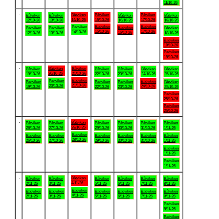
11/10-26
.
Båtviken
Båtviken
Båtviken
Båtviken
Båtviken
Båtviken
Båtviken
14/10-26
15/10-26
17/10-26
12/10-26
13/10-26
16/10-26
18/10-26
Badviken
Badviken
Badviken
Badviken
Badviken
Badviken
Båtviken
15/10-26
17/10-26
14/10-26
16/10-26
12/10-26
13/10-26
18/10-26
Badviken
18/10-26
Badviken
18/10-26
.
Båtviken
Båtviken
Båtviken
Båtviken
Båtviken
Båtviken
Båtviken
20/10-26
21/10-26
19/10-26
22/10-26
23/10-26
24/10-26
25/10-26
Badviken
Badviken
Badviken
Badviken
Badviken
Badviken
Båtviken
21/10-26
20/10-26
24/10-26
19/10-26
22/10-26
23/10-26
25/10-26
Badviken
25/10-26
Badviken
25/10-26
.
Båtviken
Båtviken
Båtviken
Båtviken
Båtviken
Båtviken
Båtviken
28/10-26
26/10-26
27/10-26
29/10-26
30/10-26
31/10-26
1/11-26
Badviken
Badviken
Badviken
Badviken
Badviken
Badviken
Båtviken
28/10-26
26/10-26
27/10-26
29/10-26
30/10-26
31/10-26
1/11-26
Badviken
1/11-26
Badviken
1/11-26
.
Båtviken
Båtviken
Båtviken
Båtviken
Båtviken
Båtviken
Båtviken
4/11-26
2/11-26
3/11-26
5/11-26
6/11-26
7/11-26
8/11-26
Badviken
Badviken
Badviken
Badviken
Badviken
Badviken
Båtviken
4/11-26
2/11-26
3/11-26
5/11-26
6/11-26
7/11-26
8/11-26
Badviken
8/11-26
Badviken