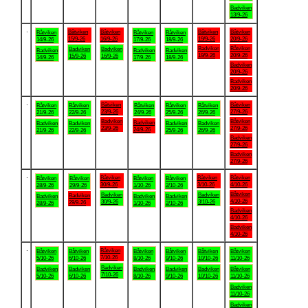
Badviken
13/9-26
.
Båtviken
Båtviken
Båtviken
Båtviken
Båtviken
Båtviken
Båtviken
15/9-26
16/9-26
19/9-26
20/9-26
14/9-26
17/9-26
18/9-26
Badviken
Båtviken
Badviken
Badviken
Badviken
Badviken
Badviken
19/9-26
20/9-26
15/9-26
16/9-26
14/9-26
17/9-26
18/9-26
Badviken
20/9-26
Badviken
20/9-26
.
Båtviken
Båtviken
Båtviken
Båtviken
Båtviken
Båtviken
Båtviken
23/9-26
27/9-26
21/9-26
22/9-26
24/9-26
25/9-26
26/9-26
Badviken
Båtviken
Badviken
Badviken
Badviken
Badviken
Badviken
23/9-26
27/9-26
24/9-26
21/9-26
22/9-26
25/9-26
26/9-26
Badviken
27/9-26
Badviken
27/9-26
.
Båtviken
Båtviken
Båtviken
Båtviken
Båtviken
Båtviken
Båtviken
30/9-26
3/10-26
4/10-26
28/9-26
29/9-26
1/10-26
2/10-26
Båtviken
Badviken
Badviken
Badviken
Badviken
Badviken
Badviken
4/10-26
30/9-26
3/10-26
29/9-26
28/9-26
1/10-26
2/10-26
Badviken
4/10-26
Badviken
4/10-26
.
Båtviken
Båtviken
Båtviken
Båtviken
Båtviken
Båtviken
Båtviken
7/10-26
5/10-26
6/10-26
8/10-26
9/10-26
10/10-26
11/10-26
Badviken
Badviken
Badviken
Badviken
Badviken
Badviken
Båtviken
7/10-26
5/10-26
6/10-26
8/10-26
9/10-26
10/10-26
11/10-26
Badviken
11/10-26
Badviken