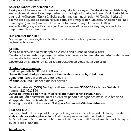
att boka när som helst på året.
Student, längre evenemang etc.
Tänk på att lokalerna är bokbara även dagtid alla vardagar. Om du ska ha en tillställning
som sträcker sig över hela dagen eller om du vill göra iordning tidigare bör du boka både
dag- och kvällstiden. Tänk på: Boka studentmottagningen tidigt. Vi försöker hålla på
tiderna kring studentveckorna för just detta syfte fram till den 1:a april. Är lokalen bokad i
annat syfte (mån-fre) kan man komma att få maka på sig. Den som skall ha
studentmottagning skall av hänsyn till andra som vill ha sina mottagningar inte boka
dagen före eller dagen efter.
Hur kommer man in?
Access ges endast digitalt och till det mobilnummer eller e-postadress som finns
registrerat hos oss.
Kölista
Är en tid reserverad beror det på att vi inte ännu hunnit behandla tiden.
Om du bokar en redan upptagen tid eller reserverad så hamnar du i en lista för den tiden
om det skulle komma en avbokning.
Observera att chansen att få en redan bokad/reserverad tid är ytterst liten.
Betalningsinformation:
Kostnad per tillfälle: 300 till 1800 kronor
Under följande helger och veckor kostar det extra att hyra lokalen
:
Julhelgen
- 1000 kronor extra per bokning
Påskhelgen
- 600 kronor extra per bokning
Betalning sker via
(OBS)
Bankgiro
till kontonummer
5596-7509
eller via
Swish
till
nummer
1234013306
Du får bekräftelse per mejl med referensnummer för betalningen.
Om du inte fått bekräftelse inom en eller ett par arbetsdagar och mailet inte återfinns i
skräpposten bör du kontakta bokningen.
Bokningen skall betalas
senast 7 dagar efter att bekräftelse skickats
Ljud och bild
Ljud- och bild bokas separat för varje bokning mot en extra kostnad. Detta styrs sedan
endast via ett webbgränssnitt
och aktiveras per automatik med bokningen.
Anläggningen går att använda från att bokningen startar till fem minuter innan bokningen
slutar, dock ej nattetid.
Avbokning: