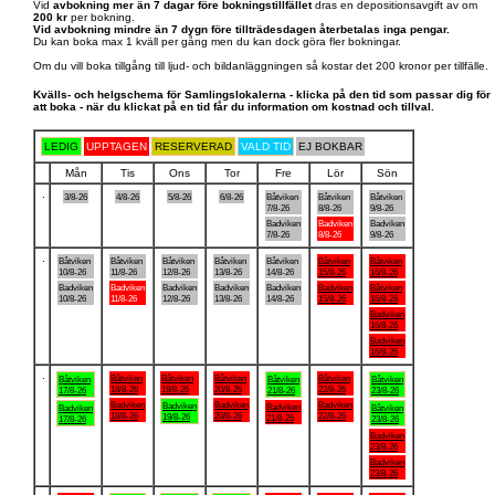
Vid
avbokning mer än 7 dagar före bokningstillfället
dras en depositionsavgift av om
200 kr
per bokning.
Vid avbokning mindre än 7 dygn före tillträdesdagen återbetalas inga pengar.
Du kan boka max 1 kväll per gång men du kan dock göra fler bokningar.
Om du vill boka tillgång till ljud- och bildanläggningen så kostar det 200 kronor per tillfälle.
Kvälls- och helgschema för Samlingslokalerna - klicka på den tid som passar dig för
att boka - när du klickat på en tid får du information om kostnad och tillval.
LEDIG
UPPTAGEN
RESERVERAD
VALD TID
EJ BOKBAR
Mån
Tis
Ons
Tor
Fre
Lör
Sön
.
3/8-26
4/8-26
5/8-26
6/8-26
Båtviken
Båtviken
Båtviken
7/8-26
8/8-26
9/8-26
Badviken
Badviken
Badviken
7/8-26
8/8-26
9/8-26
.
Båtviken
Båtviken
Båtviken
Båtviken
Båtviken
Båtviken
Båtviken
10/8-26
11/8-26
12/8-26
13/8-26
14/8-26
15/8-26
16/8-26
Badviken
Badviken
Badviken
Badviken
Badviken
Badviken
Båtviken
10/8-26
11/8-26
12/8-26
13/8-26
14/8-26
15/8-26
16/8-26
Badviken
16/8-26
Badviken
16/8-26
.
Båtviken
Båtviken
Båtviken
Båtviken
Båtviken
Båtviken
Båtviken
18/8-26
19/8-26
20/8-26
22/8-26
17/8-26
21/8-26
23/8-26
Badviken
Badviken
Badviken
Badviken
Badviken
Badviken
Båtviken
18/8-26
20/8-26
22/8-26
19/8-26
21/8-26
17/8-26
23/8-26
Badviken
23/8-26
Badviken
23/8-26