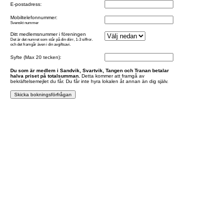
E-postadress:
Mobiltelefonnummer:
Svenskt nummer
Ditt medlemsnummer i föreningen
Det är det numret som står på din dörr, 1-3 siffror.
och det framgår även i din avgiftsavi.
Syfte (Max 20 tecken):
Du som är medlem i Sandvik, Svartvik, Tangen och Tranan betalar
halva priset på totalsumman.
Detta kommer att framgå av
bekräftelsemejlet du får. Du får inte hyra lokalen åt annan än dig själv.