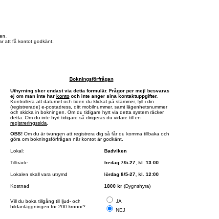
en.
r att få kontot godkänt.
Bokningsförfrågan
Uthyrning sker endast via detta formulär. Frågor per mejl besvaras
ej om man inte har
konto
och inte anger sina kontaktuppgifter.
Kontrollera att datumet och tiden du klickat på stämmer, fyll i din
(registrerade) e-postadress, ditt mobilnummer, samt lägenhetsnummer
och skicka in bokningen. Om du tidigare hyrt via detta system räcker
detta. Om du inte hyrt tidigare så dirigeras du vidare till en
registreringssida
.
OBS!
Om du är tvungen att registrera dig så får du komma tillbaka och
göra om bokningsförfrågan när kontot är godkänt.
Lokal:
Badviken
Tillträde
fredag 7/5-27, kl. 13:00
Lokalen skall vara utrymd
lördag 8/5-27, kl. 12:00
Kostnad
1800 kr
(Dygnshyra)
Vill du boka tillgång till ljud- och
JA
bildanläggningen för 200 kronor?
NEJ