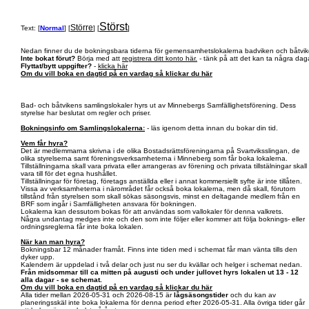
Störst
Större
Text: [
Normal
] [
] [
]
Nedan finner du de bokningsbara tiderna för gemensamhetslokalerna badviken och båtvik
Inte bokat förut?
Börja med att
registrera ditt konto här.
- tänk på att det kan ta några daga
Flyttat/bytt uppgifter?
-
klicka här
Om du vill boka en dagtid på en vardag så klickar du här
Bad- och båtvikens samlingslokaler hyrs ut av Minnebergs Samfällighetsförening. Dess
styrelse har beslutat om regler och priser.
Bokningsinfo om Samlingslokalerna:
- läs igenom detta innan du bokar din tid.
Vem får hyra?
Det är medlemmarna skrivna i de olika Bostadsrättsföreningarna på Svartviksslingan, de
olika styrelserna samt föreningsverksamheterna i Minneberg som får boka lokalerna.
Tillställningarna skall vara privata eller arrangeras av förening och privata tillstälningar skall
vara till för det egna hushållet.
Tillställningar för företag, företags anställda eller i annat kommersiellt syfte är inte tillåten.
Vissa av verksamheterna i närområdet får också boka lokalerna, men då skall, förutom
tillstånd från styrelsen som skall sökas säsongsvis, minst en deltagande medlem från en
BRF som ingår i Samfälligheten ansvara för bokningen.
Lokalerna kan dessutom bokas för att användas som vallokaler för denna valkrets.
Några undantag medges inte och den som inte följer eller kommer att följa boknings- eller
ordningsreglerna får inte boka lokalen.
När kan man hyra?
Bokningsbar 12 månader framåt. Finns inte tiden med i schemat får man vänta tills den
dyker upp.
Kalendern är uppdelad i två delar och just nu ser du kvällar och helger i schemat nedan.
Från midsommar till ca mitten på augusti och under jullovet hyrs lokalen ut 13 - 12
alla dagar - se schemat.
Om du vill boka en dagtid på en vardag så klickar du här
Alla tider mellan 2026-05-31 och 2026-08-15 är
lågsäsongstider
och du kan av
planeringsskäl inte boka lokalerna för denna period efter 2026-05-31. Alla övriga tider går