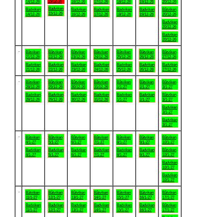
15/12-26
14/12-26
16/12-26
17/12-26
18/12-26
19/12-26
20/12-26
Badviken
Badviken
Badviken
Badviken
Badviken
Badviken
Båtviken
15/12-26
14/12-26
16/12-26
17/12-26
18/12-26
19/12-26
20/12-26
Badviken
20/12-26
Badviken
20/12-26
.
Båtviken
Båtviken
Båtviken
Båtviken
Båtviken
Båtviken
Båtviken
21/12-26
22/12-26
23/12-26
24/12-26
25/12-26
26/12-26
27/12-26
Badviken
Badviken
Badviken
Badviken
Badviken
Badviken
Badviken
21/12-26
22/12-26
23/12-26
24/12-26
25/12-26
26/12-26
27/12-26
.
Båtviken
Båtviken
Båtviken
Båtviken
Båtviken
Båtviken
Båtviken
28/12-26
29/12-26
30/12-26
31/12-26
1/1-27
2/1-27
3/1-27
Badviken
Badviken
Badviken
Badviken
Badviken
Badviken
Båtviken
28/12-26
29/12-26
30/12-26
31/12-26
1/1-27
2/1-27
3/1-27
Badviken
3/1-27
Badviken
3/1-27
.
Båtviken
Båtviken
Båtviken
Båtviken
Båtviken
Båtviken
Båtviken
4/1-27
5/1-27
6/1-27
7/1-27
8/1-27
9/1-27
10/1-27
Badviken
Badviken
Badviken
Badviken
Badviken
Badviken
Båtviken
4/1-27
5/1-27
6/1-27
7/1-27
8/1-27
9/1-27
10/1-27
Badviken
10/1-27
Badviken
10/1-27
.
Båtviken
Båtviken
Båtviken
Båtviken
Båtviken
Båtviken
Båtviken
11/1-27
12/1-27
13/1-27
14/1-27
15/1-27
16/1-27
17/1-27
Badviken
Badviken
Badviken
Badviken
Badviken
Badviken
Båtviken
11/1-27
12/1-27
13/1-27
14/1-27
15/1-27
16/1-27
17/1-27