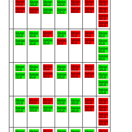
.
Båtviken
Båtviken
Båtviken
Båtviken
Båtviken
Båtviken
Båtviken
24/8-26
28/8-26
29/8-26
30/8-26
25/8-26
26/8-26
27/8-26
Badviken
Badviken
Badviken
Båtviken
Badviken
Badviken
Badviken
24/8-26
28/8-26
29/8-26
30/8-26
25/8-26
26/8-26
27/8-26
Badviken
30/8-26
Badviken
30/8-26
.
Båtviken
Båtviken
Båtviken
Båtviken
Båtviken
Båtviken
Båtviken
2/9-26
4/9-26
5/9-26
31/8-26
1/9-26
3/9-26
6/9-26
Badviken
Badviken
Badviken
Badviken
Badviken
Badviken
Båtviken
4/9-26
5/9-26
2/9-26
3/9-26
31/8-26
1/9-26
6/9-26
Badviken
6/9-26
Badviken
6/9-26
.
Båtviken
Båtviken
Båtviken
Båtviken
Båtviken
Båtviken
Båtviken
9/9-26
11/9-26
12/9-26
7/9-26
8/9-26
10/9-26
13/9-26
Badviken
Badviken
Badviken
Badviken
Badviken
Badviken
Båtviken
9/9-26
11/9-26
12/9-26
7/9-26
8/9-26
10/9-26
13/9-26
Badviken
13/9-26
Badviken
13/9-26
.
Båtviken
Båtviken
Båtviken
Båtviken
Båtviken
Båtviken
Båtviken
15/9-26
16/9-26
19/9-26
20/9-26
14/9-26
17/9-26
18/9-26
Badviken
Båtviken
Badviken
Badviken
Badviken
Badviken
Badviken
19/9-26
20/9-26
15/9-26
16/9-26
14/9-26
17/9-26
18/9-26
Badviken
20/9-26
Badviken
20/9-26
.
Båtviken
Båtviken
Båtviken
Båtviken
Båtviken
Båtviken
Båtviken