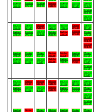
Badviken
Badviken
Badviken
Badviken
Badviken
Badviken
Båtviken
17/11-26
18/11-26
19/11-26
16/11-26
20/11-26
21/11-26
22/11-26
Badviken
22/11-26
Badviken
22/11-26
.
Båtviken
Båtviken
Båtviken
Båtviken
Båtviken
Båtviken
Båtviken
25/11-26
28/11-26
23/11-26
24/11-26
26/11-26
27/11-26
29/11-26
Badviken
Badviken
Badviken
Badviken
Badviken
Badviken
Båtviken
28/11-26
25/11-26
27/11-26
23/11-26
24/11-26
26/11-26
29/11-26
Badviken
29/11-26
Badviken
29/11-26
.
Båtviken
Båtviken
Båtviken
Båtviken
Båtviken
Båtviken
Båtviken
3/12-26
4/12-26
30/11-26
1/12-26
2/12-26
5/12-26
6/12-26
Badviken
Badviken
Badviken
Badviken
Badviken
Badviken
Båtviken
3/12-26
4/12-26
5/12-26
30/11-26
1/12-26
2/12-26
6/12-26
Badviken
6/12-26
Badviken
6/12-26
.
Båtviken
Båtviken
Båtviken
Båtviken
Båtviken
Båtviken
Båtviken
8/12-26
9/12-26
10/12-26
7/12-26
11/12-26
12/12-26
13/12-26
Badviken
Badviken
Badviken
Badviken
Badviken
Badviken
Båtviken
10/12-26
8/12-26
9/12-26
7/12-26
11/12-26
12/12-26
13/12-26
Badviken
13/12-26
Badviken
13/12-26
.
Båtviken
Båtviken
Båtviken
Båtviken
Båtviken
Båtviken
Båtviken