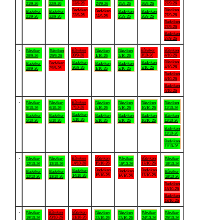
23/9-26
27/9-26
21/9-26
22/9-26
24/9-26
25/9-26
26/9-26
Badviken
Båtviken
Badviken
Badviken
Badviken
Badviken
Badviken
23/9-26
27/9-26
24/9-26
21/9-26
22/9-26
25/9-26
26/9-26
Badviken
27/9-26
Badviken
27/9-26
.
Båtviken
Båtviken
Båtviken
Båtviken
Båtviken
Båtviken
Båtviken
30/9-26
3/10-26
4/10-26
28/9-26
29/9-26
1/10-26
2/10-26
Båtviken
Badviken
Badviken
Badviken
Badviken
Badviken
Badviken
4/10-26
30/9-26
3/10-26
29/9-26
28/9-26
1/10-26
2/10-26
Badviken
4/10-26
Badviken
4/10-26
.
Båtviken
Båtviken
Båtviken
Båtviken
Båtviken
Båtviken
Båtviken
7/10-26
5/10-26
6/10-26
8/10-26
9/10-26
10/10-26
11/10-26
Badviken
Badviken
Badviken
Badviken
Badviken
Badviken
Båtviken
7/10-26
5/10-26
6/10-26
8/10-26
9/10-26
10/10-26
11/10-26
Badviken
11/10-26
Badviken
11/10-26
.
Båtviken
Båtviken
Båtviken
Båtviken
Båtviken
Båtviken
Båtviken
14/10-26
15/10-26
17/10-26
12/10-26
13/10-26
16/10-26
18/10-26
Badviken
Badviken
Badviken
Badviken
Badviken
Badviken
Båtviken
15/10-26
17/10-26
14/10-26
16/10-26
12/10-26
13/10-26
18/10-26
Badviken
18/10-26
Badviken
18/10-26
.
Båtviken
Båtviken
Båtviken
Båtviken
Båtviken
Båtviken
Båtviken
20/10-26
21/10-26
19/10-26
22/10-26
23/10-26
24/10-26
25/10-26