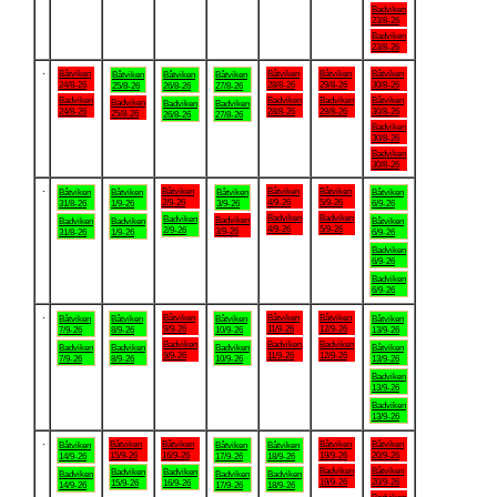
Badviken
23/8-26
Badviken
23/8-26
.
Båtviken
Båtviken
Båtviken
Båtviken
Båtviken
Båtviken
Båtviken
24/8-26
28/8-26
29/8-26
30/8-26
25/8-26
26/8-26
27/8-26
Badviken
Badviken
Badviken
Båtviken
Badviken
Badviken
Badviken
24/8-26
28/8-26
29/8-26
30/8-26
25/8-26
26/8-26
27/8-26
Badviken
30/8-26
Badviken
30/8-26
.
Båtviken
Båtviken
Båtviken
Båtviken
Båtviken
Båtviken
Båtviken
2/9-26
4/9-26
5/9-26
31/8-26
1/9-26
3/9-26
6/9-26
Badviken
Badviken
Badviken
Badviken
Badviken
Badviken
Båtviken
4/9-26
5/9-26
2/9-26
3/9-26
31/8-26
1/9-26
6/9-26
Badviken
6/9-26
Badviken
6/9-26
.
Båtviken
Båtviken
Båtviken
Båtviken
Båtviken
Båtviken
Båtviken
9/9-26
11/9-26
12/9-26
7/9-26
8/9-26
10/9-26
13/9-26
Badviken
Badviken
Badviken
Badviken
Badviken
Badviken
Båtviken
9/9-26
11/9-26
12/9-26
7/9-26
8/9-26
10/9-26
13/9-26
Badviken
13/9-26
Badviken
13/9-26
.
Båtviken
Båtviken
Båtviken
Båtviken
Båtviken
Båtviken
Båtviken
15/9-26
16/9-26
19/9-26
20/9-26
14/9-26
17/9-26
18/9-26
Badviken
Båtviken
Badviken
Badviken
Badviken
Badviken
Badviken
19/9-26
20/9-26
15/9-26
16/9-26
14/9-26
17/9-26
18/9-26