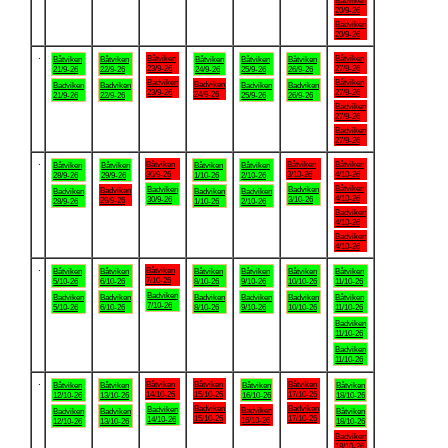
Badviken
20/9-26
Badviken
20/9-26
.
Båtviken
Båtviken
Båtviken
Båtviken
Båtviken
Båtviken
Båtviken
23/9-26
27/9-26
21/9-26
22/9-26
24/9-26
25/9-26
26/9-26
Badviken
Båtviken
Badviken
Badviken
Badviken
Badviken
Badviken
23/9-26
27/9-26
24/9-26
21/9-26
22/9-26
25/9-26
26/9-26
Badviken
27/9-26
Badviken
27/9-26
.
Båtviken
Båtviken
Båtviken
Båtviken
Båtviken
Båtviken
Båtviken
30/9-26
3/10-26
4/10-26
28/9-26
29/9-26
1/10-26
2/10-26
Båtviken
Badviken
Badviken
Badviken
Badviken
Badviken
Badviken
4/10-26
30/9-26
3/10-26
29/9-26
28/9-26
1/10-26
2/10-26
Badviken
4/10-26
Badviken
4/10-26
.
Båtviken
Båtviken
Båtviken
Båtviken
Båtviken
Båtviken
Båtviken
7/10-26
5/10-26
6/10-26
8/10-26
9/10-26
10/10-26
11/10-26
Badviken
Badviken
Badviken
Badviken
Badviken
Badviken
Båtviken
7/10-26
5/10-26
6/10-26
8/10-26
9/10-26
10/10-26
11/10-26
Badviken
11/10-26
Badviken
11/10-26
.
Båtviken
Båtviken
Båtviken
Båtviken
Båtviken
Båtviken
Båtviken
14/10-26
15/10-26
17/10-26
12/10-26
13/10-26
16/10-26
18/10-26
Badviken
Badviken
Badviken
Badviken
Badviken
Badviken
Båtviken
15/10-26
17/10-26
14/10-26
16/10-26
12/10-26
13/10-26
18/10-26
Badviken
18/10-26