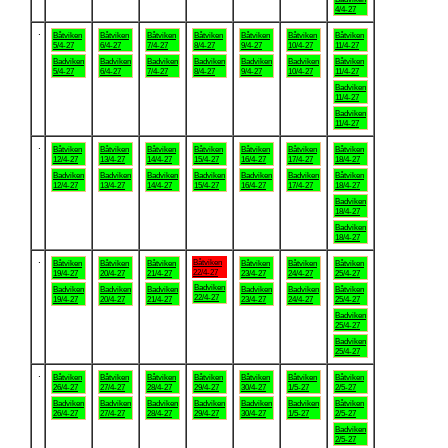
4/4-27
.
Båtviken
Båtviken
Båtviken
Båtviken
Båtviken
Båtviken
Båtviken
5/4-27
6/4-27
7/4-27
8/4-27
9/4-27
10/4-27
11/4-27
Badviken
Badviken
Badviken
Badviken
Badviken
Badviken
Båtviken
5/4-27
6/4-27
7/4-27
8/4-27
9/4-27
10/4-27
11/4-27
Badviken
11/4-27
Badviken
11/4-27
.
Båtviken
Båtviken
Båtviken
Båtviken
Båtviken
Båtviken
Båtviken
12/4-27
13/4-27
14/4-27
15/4-27
16/4-27
17/4-27
18/4-27
Badviken
Badviken
Badviken
Badviken
Badviken
Badviken
Båtviken
12/4-27
13/4-27
14/4-27
15/4-27
16/4-27
17/4-27
18/4-27
Badviken
18/4-27
Badviken
18/4-27
.
Båtviken
Båtviken
Båtviken
Båtviken
Båtviken
Båtviken
Båtviken
22/4-27
19/4-27
20/4-27
21/4-27
23/4-27
24/4-27
25/4-27
Badviken
Badviken
Badviken
Badviken
Badviken
Badviken
Båtviken
22/4-27
19/4-27
20/4-27
21/4-27
23/4-27
24/4-27
25/4-27
Badviken
25/4-27
Badviken
25/4-27
.
Båtviken
Båtviken
Båtviken
Båtviken
Båtviken
Båtviken
Båtviken
26/4-27
27/4-27
28/4-27
29/4-27
30/4-27
1/5-27
2/5-27
Badviken
Badviken
Badviken
Badviken
Badviken
Badviken
Båtviken
26/4-27
27/4-27
28/4-27
29/4-27
30/4-27
1/5-27
2/5-27
Badviken
2/5-27