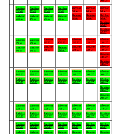
30/5-27
.
Båtviken
Båtviken
Båtviken
Båtviken
Båtviken
Båtviken
Båtviken
4/6-27
5/6-27
6/6-27
31/5-27
1/6-27
2/6-27
3/6-27
Badviken
Badviken
Båtviken
Badviken
Badviken
Badviken
Badviken
4/6-27
5/6-27
6/6-27
31/5-27
1/6-27
2/6-27
3/6-27
Badviken
6/6-27
Badviken
6/6-27
.
Båtviken
Båtviken
Båtviken
Båtviken
Båtviken
Båtviken
Båtviken
9/6-27
10/6-27
11/6-27
12/6-27
13/6-27
7/6-27
8/6-27
Badviken
Badviken
Badviken
Båtviken
Badviken
Badviken
Badviken
9/6-27
11/6-27
12/6-27
13/6-27
10/6-27
7/6-27
8/6-27
Badviken
13/6-27
Badviken
13/6-27
.
Båtviken
Båtviken
Båtviken
Båtviken
Båtviken
Båtviken
Båtviken
14/6-27
15/6-27
16/6-27
17/6-27
18/6-27
19/6-27
20/6-27
Badviken
Badviken
Badviken
Badviken
Badviken
Badviken
Båtviken
14/6-27
15/6-27
16/6-27
17/6-27
18/6-27
19/6-27
20/6-27
Badviken
20/6-27
Badviken
20/6-27
.
Båtviken
Båtviken
Båtviken
Båtviken
Båtviken
Båtviken
Båtviken
21/6-27
22/6-27
23/6-27
24/6-27
25/6-27
26/6-27
27/6-27
Badviken
Badviken
Badviken
Badviken
Badviken
Badviken
Badviken
21/6-27
22/6-27
23/6-27
24/6-27
25/6-27
26/6-27
27/6-27
.
Båtviken
Båtviken
Båtviken
Båtviken
Båtviken
Båtviken
Båtviken
28/6-27
29/6-27
30/6-27
1/7-27
2/7-27
3/7-27
4/7-27
Badviken
Badviken
Badviken
Badviken
Badviken
Badviken
Badviken