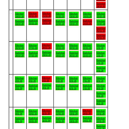
Badviken
18/10-26
.
Båtviken
Båtviken
Båtviken
Båtviken
Båtviken
Båtviken
Båtviken
20/10-26
21/10-26
19/10-26
22/10-26
23/10-26
24/10-26
25/10-26
Badviken
Badviken
Badviken
Badviken
Badviken
Badviken
Båtviken
21/10-26
20/10-26
24/10-26
19/10-26
22/10-26
23/10-26
25/10-26
Badviken
25/10-26
Badviken
25/10-26
.
Båtviken
Båtviken
Båtviken
Båtviken
Båtviken
Båtviken
Båtviken
28/10-26
26/10-26
27/10-26
29/10-26
30/10-26
31/10-26
1/11-26
Badviken
Badviken
Badviken
Badviken
Badviken
Badviken
Båtviken
28/10-26
26/10-26
27/10-26
29/10-26
30/10-26
31/10-26
1/11-26
Badviken
1/11-26
Badviken
1/11-26
.
Båtviken
Båtviken
Båtviken
Båtviken
Båtviken
Båtviken
Båtviken
4/11-26
2/11-26
3/11-26
5/11-26
6/11-26
7/11-26
8/11-26
Badviken
Badviken
Badviken
Badviken
Badviken
Badviken
Båtviken
4/11-26
2/11-26
3/11-26
5/11-26
6/11-26
7/11-26
8/11-26
Badviken
8/11-26
Badviken
8/11-26
.
Båtviken
Båtviken
Båtviken
Båtviken
Båtviken
Båtviken
Båtviken
11/11-26
14/11-26
9/11-26
10/11-26
12/11-26
13/11-26
15/11-26
Badviken
Badviken
Badviken
Badviken
Badviken
Badviken
Båtviken
11/11-26
14/11-26
9/11-26
10/11-26
12/11-26
13/11-26
15/11-26
Badviken
15/11-26