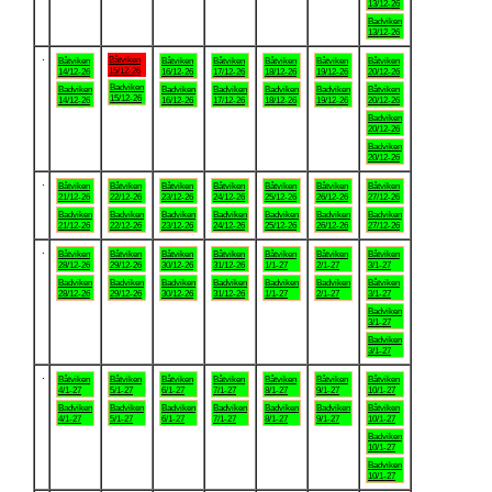
13/12-26
Badviken
13/12-26
.
Båtviken
Båtviken
Båtviken
Båtviken
Båtviken
Båtviken
Båtviken
15/12-26
14/12-26
16/12-26
17/12-26
18/12-26
19/12-26
20/12-26
Badviken
Badviken
Badviken
Badviken
Badviken
Badviken
Båtviken
15/12-26
14/12-26
16/12-26
17/12-26
18/12-26
19/12-26
20/12-26
Badviken
20/12-26
Badviken
20/12-26
.
Båtviken
Båtviken
Båtviken
Båtviken
Båtviken
Båtviken
Båtviken
21/12-26
22/12-26
23/12-26
24/12-26
25/12-26
26/12-26
27/12-26
Badviken
Badviken
Badviken
Badviken
Badviken
Badviken
Badviken
21/12-26
22/12-26
23/12-26
24/12-26
25/12-26
26/12-26
27/12-26
.
Båtviken
Båtviken
Båtviken
Båtviken
Båtviken
Båtviken
Båtviken
28/12-26
29/12-26
30/12-26
31/12-26
1/1-27
2/1-27
3/1-27
Badviken
Badviken
Badviken
Badviken
Badviken
Badviken
Båtviken
28/12-26
29/12-26
30/12-26
31/12-26
1/1-27
2/1-27
3/1-27
Badviken
3/1-27
Badviken
3/1-27
.
Båtviken
Båtviken
Båtviken
Båtviken
Båtviken
Båtviken
Båtviken
4/1-27
5/1-27
6/1-27
7/1-27
8/1-27
9/1-27
10/1-27
Badviken
Badviken
Badviken
Badviken
Badviken
Badviken
Båtviken
4/1-27
5/1-27
6/1-27
7/1-27
8/1-27
9/1-27
10/1-27
Badviken
10/1-27
Badviken
10/1-27