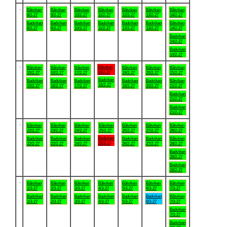
.
Båtviken
Båtviken
Båtviken
Båtviken
Båtviken
Båtviken
Båtviken
8/2-27
9/2-27
10/2-27
11/2-27
12/2-27
13/2-27
14/2-27
Badviken
Badviken
Badviken
Badviken
Badviken
Badviken
Båtviken
8/2-27
9/2-27
10/2-27
11/2-27
12/2-27
13/2-27
14/2-27
Badviken
14/2-27
Badviken
14/2-27
.
Båtviken
Båtviken
Båtviken
Båtviken
Båtviken
Båtviken
Båtviken
18/2-27
15/2-27
16/2-27
17/2-27
19/2-27
20/2-27
21/2-27
Badviken
Badviken
Badviken
Badviken
Badviken
Badviken
Båtviken
18/2-27
15/2-27
16/2-27
17/2-27
19/2-27
20/2-27
21/2-27
Badviken
21/2-27
Badviken
21/2-27
.
Båtviken
Båtviken
Båtviken
Båtviken
Båtviken
Båtviken
Båtviken
22/2-27
23/2-27
24/2-27
25/2-27
26/2-27
27/2-27
28/2-27
Badviken
Badviken
Badviken
Badviken
Badviken
Badviken
Båtviken
25/2-27
22/2-27
23/2-27
24/2-27
26/2-27
27/2-27
28/2-27
Badviken
28/2-27
Badviken
28/2-27
.
Båtviken
Båtviken
Båtviken
Båtviken
Båtviken
Båtviken
Båtviken
1/3-27
2/3-27
3/3-27
4/3-27
5/3-27
6/3-27
7/3-27
Badviken
Badviken
Badviken
Badviken
Badviken
Badviken
Båtviken
1/3-27
2/3-27
3/3-27
4/3-27
5/3-27
6/3-27
7/3-27
Badviken
7/3-27
Badviken