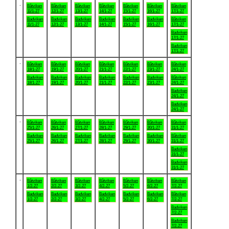
.
Båtviken
Båtviken
Båtviken
Båtviken
Båtviken
Båtviken
Båtviken
11/1-27
12/1-27
13/1-27
14/1-27
15/1-27
16/1-27
17/1-27
Badviken
Badviken
Badviken
Badviken
Badviken
Badviken
Båtviken
11/1-27
12/1-27
13/1-27
14/1-27
15/1-27
16/1-27
17/1-27
Badviken
17/1-27
Badviken
17/1-27
.
Båtviken
Båtviken
Båtviken
Båtviken
Båtviken
Båtviken
Båtviken
18/1-27
19/1-27
20/1-27
21/1-27
22/1-27
23/1-27
24/1-27
Badviken
Badviken
Badviken
Badviken
Badviken
Badviken
Båtviken
18/1-27
19/1-27
20/1-27
21/1-27
22/1-27
23/1-27
24/1-27
Badviken
24/1-27
Badviken
24/1-27
.
Båtviken
Båtviken
Båtviken
Båtviken
Båtviken
Båtviken
Båtviken
25/1-27
26/1-27
27/1-27
28/1-27
29/1-27
30/1-27
31/1-27
Badviken
Badviken
Badviken
Badviken
Badviken
Badviken
Båtviken
25/1-27
26/1-27
27/1-27
28/1-27
29/1-27
30/1-27
31/1-27
Badviken
31/1-27
Badviken
31/1-27
.
Båtviken
Båtviken
Båtviken
Båtviken
Båtviken
Båtviken
Båtviken
1/2-27
2/2-27
3/2-27
4/2-27
5/2-27
6/2-27
7/2-27
Badviken
Badviken
Badviken
Badviken
Badviken
Badviken
Båtviken
1/2-27
2/2-27
3/2-27
4/2-27
5/2-27
6/2-27
7/2-27
Badviken
7/2-27
Badviken
7/2-27