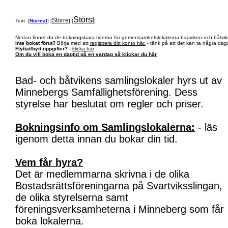
Störst
Större
Text: [
Normal
] [
] [
]
Nedan finner du de bokningsbara tiderna för gemensamhetslokalerna badviken och båtvik
Inte bokat förut?
Börja med att
registrera ditt konto här.
- tänk på att det kan ta några daga
Flyttat/bytt uppgifter?
-
klicka här
Om du vill boka en dagtid på en vardag så klickar du här
Bad- och båtvikens samlingslokaler hyrs ut av
Minnebergs Samfällighetsförening. Dess
styrelse har beslutat om regler och priser.
Bokningsinfo om Samlingslokalerna:
- läs
igenom detta innan du bokar din tid.
Vem får hyra?
Det är medlemmarna skrivna i de olika
Bostadsrättsföreningarna på Svartviksslingan,
de olika styrelserna samt
föreningsverksamheterna i Minneberg som får
boka lokalerna.