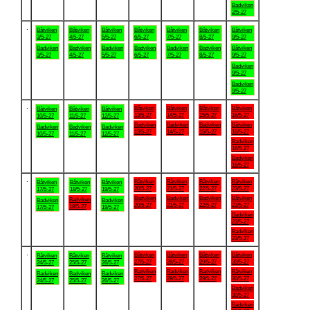
Badviken
2/5-27
.
Båtviken
Båtviken
Båtviken
Båtviken
Båtviken
Båtviken
Båtviken
3/5-27
4/5-27
5/5-27
6/5-27
7/5-27
8/5-27
9/5-27
Badviken
Badviken
Badviken
Badviken
Badviken
Badviken
Båtviken
3/5-27
4/5-27
5/5-27
6/5-27
7/5-27
8/5-27
9/5-27
Badviken
9/5-27
Badviken
9/5-27
.
Båtviken
Båtviken
Båtviken
Båtviken
Båtviken
Båtviken
Båtviken
13/5-27
14/5-27
15/5-27
16/5-27
10/5-27
11/5-27
12/5-27
Badviken
Badviken
Badviken
Båtviken
Badviken
Badviken
Badviken
13/5-27
14/5-27
15/5-27
16/5-27
10/5-27
11/5-27
12/5-27
Badviken
16/5-27
Badviken
16/5-27
.
Båtviken
Båtviken
Båtviken
Båtviken
Båtviken
Båtviken
Båtviken
20/5-27
21/5-27
22/5-27
23/5-27
17/5-27
18/5-27
19/5-27
Badviken
Badviken
Badviken
Båtviken
Badviken
Badviken
Badviken
20/5-27
21/5-27
22/5-27
23/5-27
18/5-27
17/5-27
19/5-27
Badviken
23/5-27
Badviken
23/5-27
.
Båtviken
Båtviken
Båtviken
Båtviken
Båtviken
Båtviken
Båtviken
27/5-27
28/5-27
29/5-27
30/5-27
24/5-27
25/5-27
26/5-27
Badviken
Badviken
Badviken
Båtviken
Badviken
Badviken
Badviken
27/5-27
28/5-27
29/5-27
30/5-27
24/5-27
25/5-27
26/5-27
Badviken
30/5-27
Badviken