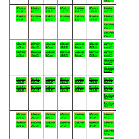
7/3-27
.
Båtviken
Båtviken
Båtviken
Båtviken
Båtviken
Båtviken
Båtviken
8/3-27
9/3-27
10/3-27
11/3-27
12/3-27
13/3-27
14/3-27
Badviken
Badviken
Badviken
Badviken
Badviken
Badviken
Båtviken
8/3-27
9/3-27
10/3-27
11/3-27
12/3-27
13/3-27
14/3-27
Badviken
14/3-27
Badviken
14/3-27
.
Båtviken
Båtviken
Båtviken
Båtviken
Båtviken
Båtviken
Båtviken
15/3-27
16/3-27
17/3-27
18/3-27
19/3-27
20/3-27
21/3-27
Badviken
Badviken
Badviken
Badviken
Badviken
Badviken
Båtviken
15/3-27
16/3-27
17/3-27
18/3-27
19/3-27
20/3-27
21/3-27
Badviken
21/3-27
Badviken
21/3-27
.
Båtviken
Båtviken
Båtviken
Båtviken
Båtviken
Båtviken
Båtviken
22/3-27
23/3-27
24/3-27
25/3-27
26/3-27
27/3-27
28/3-27
Badviken
Badviken
Badviken
Badviken
Badviken
Badviken
Båtviken
22/3-27
23/3-27
24/3-27
25/3-27
26/3-27
27/3-27
28/3-27
Badviken
28/3-27
Badviken
28/3-27
.
Båtviken
Båtviken
Båtviken
Båtviken
Båtviken
Båtviken
Båtviken
29/3-27
30/3-27
31/3-27
1/4-27
2/4-27
3/4-27
4/4-27
Badviken
Badviken
Badviken
Badviken
Badviken
Badviken
Båtviken
29/3-27
30/3-27
31/3-27
1/4-27
2/4-27
3/4-27
4/4-27
Badviken
4/4-27
Badviken