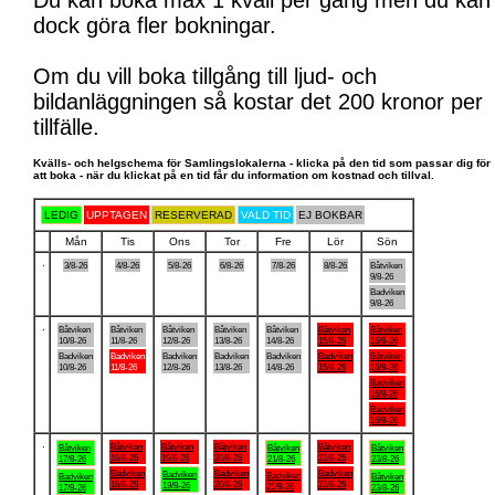
Du kan boka max 1 kväll per gång men du kan
dock göra fler bokningar.
Om du vill boka tillgång till ljud- och
bildanläggningen så kostar det 200 kronor per
tillfälle.
Kvälls- och helgschema för Samlingslokalerna - klicka på den tid som passar dig för
att boka - när du klickat på en tid får du information om kostnad och tillval.
LEDIG
UPPTAGEN
RESERVERAD
VALD TID
EJ BOKBAR
Mån
Tis
Ons
Tor
Fre
Lör
Sön
.
3/8-26
4/8-26
5/8-26
6/8-26
7/8-26
8/8-26
Båtviken
9/8-26
Badviken
9/8-26
.
Båtviken
Båtviken
Båtviken
Båtviken
Båtviken
Båtviken
Båtviken
10/8-26
11/8-26
12/8-26
13/8-26
14/8-26
15/8-26
16/8-26
Badviken
Badviken
Badviken
Badviken
Badviken
Badviken
Båtviken
10/8-26
11/8-26
12/8-26
13/8-26
14/8-26
15/8-26
16/8-26
Badviken
16/8-26
Badviken
16/8-26
.
Båtviken
Båtviken
Båtviken
Båtviken
Båtviken
Båtviken
Båtviken
18/8-26
19/8-26
20/8-26
22/8-26
17/8-26
21/8-26
23/8-26
Badviken
Badviken
Badviken
Badviken
Badviken
Badviken
Båtviken
18/8-26
20/8-26
22/8-26
19/8-26
21/8-26
17/8-26
23/8-26