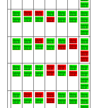
Badviken
15/11-26
.
Båtviken
Båtviken
Båtviken
Båtviken
Båtviken
Båtviken
Båtviken
17/11-26
18/11-26
16/11-26
19/11-26
20/11-26
21/11-26
22/11-26
Badviken
Badviken
Badviken
Badviken
Badviken
Badviken
Båtviken
17/11-26
18/11-26
19/11-26
16/11-26
20/11-26
21/11-26
22/11-26
Badviken
22/11-26
Badviken
22/11-26
.
Båtviken
Båtviken
Båtviken
Båtviken
Båtviken
Båtviken
Båtviken
25/11-26
28/11-26
23/11-26
24/11-26
26/11-26
27/11-26
29/11-26
Badviken
Badviken
Badviken
Badviken
Badviken
Badviken
Båtviken
28/11-26
25/11-26
27/11-26
23/11-26
24/11-26
26/11-26
29/11-26
Badviken
29/11-26
Badviken
29/11-26
.
Båtviken
Båtviken
Båtviken
Båtviken
Båtviken
Båtviken
Båtviken
3/12-26
4/12-26
30/11-26
1/12-26
2/12-26
5/12-26
6/12-26
Badviken
Badviken
Badviken
Badviken
Badviken
Badviken
Båtviken
3/12-26
4/12-26
5/12-26
30/11-26
1/12-26
2/12-26
6/12-26
Badviken
6/12-26
Badviken
6/12-26
.
Båtviken
Båtviken
Båtviken
Båtviken
Båtviken
Båtviken
Båtviken
8/12-26
9/12-26
10/12-26
7/12-26
11/12-26
12/12-26
13/12-26
Badviken
Badviken
Badviken
Badviken
Badviken
Badviken
Båtviken
10/12-26
8/12-26
9/12-26
7/12-26
11/12-26
12/12-26
13/12-26
Badviken