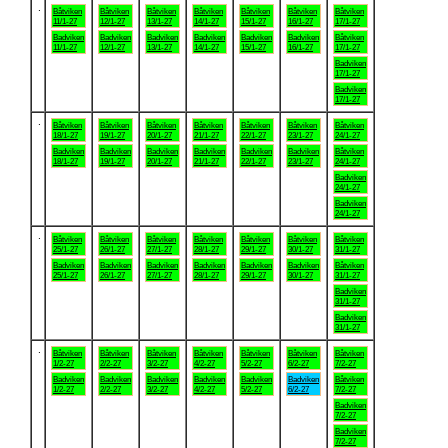
.
Båtviken
Båtviken
Båtviken
Båtviken
Båtviken
Båtviken
Båtviken
11/1-27
12/1-27
13/1-27
14/1-27
15/1-27
16/1-27
17/1-27
Badviken
Badviken
Badviken
Badviken
Badviken
Badviken
Båtviken
11/1-27
12/1-27
13/1-27
14/1-27
15/1-27
16/1-27
17/1-27
Badviken
17/1-27
Badviken
17/1-27
.
Båtviken
Båtviken
Båtviken
Båtviken
Båtviken
Båtviken
Båtviken
18/1-27
19/1-27
20/1-27
21/1-27
22/1-27
23/1-27
24/1-27
Badviken
Badviken
Badviken
Badviken
Badviken
Badviken
Båtviken
18/1-27
19/1-27
20/1-27
21/1-27
22/1-27
23/1-27
24/1-27
Badviken
24/1-27
Badviken
24/1-27
.
Båtviken
Båtviken
Båtviken
Båtviken
Båtviken
Båtviken
Båtviken
25/1-27
26/1-27
27/1-27
28/1-27
29/1-27
30/1-27
31/1-27
Badviken
Badviken
Badviken
Badviken
Badviken
Badviken
Båtviken
25/1-27
26/1-27
27/1-27
28/1-27
29/1-27
30/1-27
31/1-27
Badviken
31/1-27
Badviken
31/1-27
.
Båtviken
Båtviken
Båtviken
Båtviken
Båtviken
Båtviken
Båtviken
1/2-27
2/2-27
3/2-27
4/2-27
5/2-27
6/2-27
7/2-27
Badviken
Badviken
Badviken
Badviken
Badviken
Badviken
Båtviken
1/2-27
2/2-27
3/2-27
4/2-27
5/2-27
6/2-27
7/2-27
Badviken
7/2-27
Badviken
7/2-27