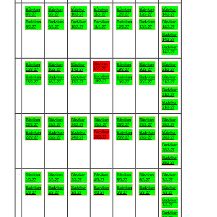
.
Båtviken
Båtviken
Båtviken
Båtviken
Båtviken
Båtviken
Båtviken
8/2-27
9/2-27
10/2-27
11/2-27
12/2-27
13/2-27
14/2-27
Badviken
Badviken
Badviken
Badviken
Badviken
Badviken
Båtviken
8/2-27
9/2-27
10/2-27
11/2-27
12/2-27
13/2-27
14/2-27
Badviken
14/2-27
Badviken
14/2-27
.
Båtviken
Båtviken
Båtviken
Båtviken
Båtviken
Båtviken
Båtviken
18/2-27
15/2-27
16/2-27
17/2-27
19/2-27
20/2-27
21/2-27
Badviken
Badviken
Badviken
Badviken
Badviken
Badviken
Båtviken
18/2-27
15/2-27
16/2-27
17/2-27
19/2-27
20/2-27
21/2-27
Badviken
21/2-27
Badviken
21/2-27
.
Båtviken
Båtviken
Båtviken
Båtviken
Båtviken
Båtviken
Båtviken
22/2-27
23/2-27
24/2-27
25/2-27
26/2-27
27/2-27
28/2-27
Badviken
Badviken
Badviken
Badviken
Badviken
Badviken
Båtviken
25/2-27
22/2-27
23/2-27
24/2-27
26/2-27
27/2-27
28/2-27
Badviken
28/2-27
Badviken
28/2-27
.
Båtviken
Båtviken
Båtviken
Båtviken
Båtviken
Båtviken
Båtviken
1/3-27
2/3-27
3/3-27
4/3-27
5/3-27
6/3-27
7/3-27
Badviken
Badviken
Badviken
Badviken
Badviken
Badviken
Båtviken
1/3-27
2/3-27
3/3-27
4/3-27
5/3-27
6/3-27
7/3-27
Badviken
7/3-27
Badviken