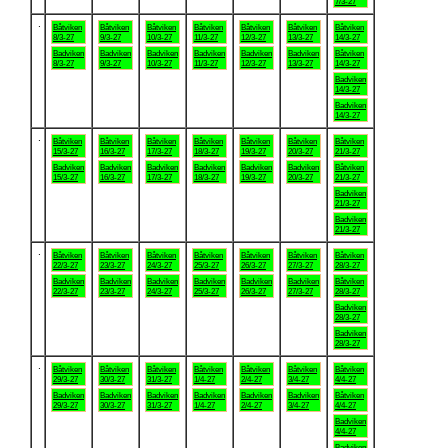
7/3-27
.
Båtviken
Båtviken
Båtviken
Båtviken
Båtviken
Båtviken
Båtviken
8/3-27
9/3-27
10/3-27
11/3-27
12/3-27
13/3-27
14/3-27
Badviken
Badviken
Badviken
Badviken
Badviken
Badviken
Båtviken
8/3-27
9/3-27
10/3-27
11/3-27
12/3-27
13/3-27
14/3-27
Badviken
14/3-27
Badviken
14/3-27
.
Båtviken
Båtviken
Båtviken
Båtviken
Båtviken
Båtviken
Båtviken
15/3-27
16/3-27
17/3-27
18/3-27
19/3-27
20/3-27
21/3-27
Badviken
Badviken
Badviken
Badviken
Badviken
Badviken
Båtviken
15/3-27
16/3-27
17/3-27
18/3-27
19/3-27
20/3-27
21/3-27
Badviken
21/3-27
Badviken
21/3-27
.
Båtviken
Båtviken
Båtviken
Båtviken
Båtviken
Båtviken
Båtviken
22/3-27
23/3-27
24/3-27
25/3-27
26/3-27
27/3-27
28/3-27
Badviken
Badviken
Badviken
Badviken
Badviken
Badviken
Båtviken
22/3-27
23/3-27
24/3-27
25/3-27
26/3-27
27/3-27
28/3-27
Badviken
28/3-27
Badviken
28/3-27
.
Båtviken
Båtviken
Båtviken
Båtviken
Båtviken
Båtviken
Båtviken
29/3-27
30/3-27
31/3-27
1/4-27
2/4-27
3/4-27
4/4-27
Badviken
Badviken
Badviken
Badviken
Badviken
Badviken
Båtviken
29/3-27
30/3-27
31/3-27
1/4-27
2/4-27
3/4-27
4/4-27
Badviken
4/4-27
Badviken