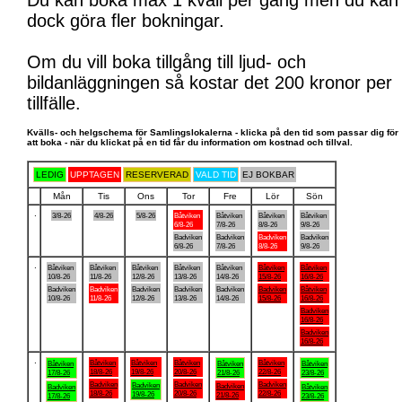
Du kan boka max 1 kväll per gång men du kan
dock göra fler bokningar.
Om du vill boka tillgång till ljud- och
bildanläggningen så kostar det 200 kronor per
tillfälle.
Kvälls- och helgschema för Samlingslokalerna - klicka på den tid som passar dig för
att boka - när du klickat på en tid får du information om kostnad och tillval.
LEDIG
UPPTAGEN
RESERVERAD
VALD TID
EJ BOKBAR
Mån
Tis
Ons
Tor
Fre
Lör
Sön
.
3/8-26
4/8-26
5/8-26
Båtviken
Båtviken
Båtviken
Båtviken
6/8-26
7/8-26
8/8-26
9/8-26
Badviken
Badviken
Badviken
Badviken
6/8-26
7/8-26
8/8-26
9/8-26
.
Båtviken
Båtviken
Båtviken
Båtviken
Båtviken
Båtviken
Båtviken
10/8-26
11/8-26
12/8-26
13/8-26
14/8-26
15/8-26
16/8-26
Badviken
Badviken
Badviken
Badviken
Badviken
Badviken
Båtviken
10/8-26
11/8-26
12/8-26
13/8-26
14/8-26
15/8-26
16/8-26
Badviken
16/8-26
Badviken
16/8-26
.
Båtviken
Båtviken
Båtviken
Båtviken
Båtviken
Båtviken
Båtviken
18/8-26
19/8-26
20/8-26
22/8-26
17/8-26
21/8-26
23/8-26
Badviken
Badviken
Badviken
Badviken
Badviken
Badviken
Båtviken
18/8-26
20/8-26
22/8-26
19/8-26
21/8-26
17/8-26
23/8-26