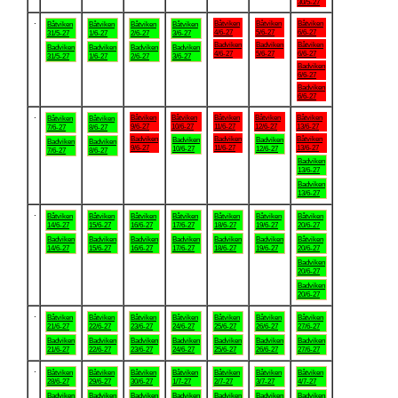
30/5-27
.
Båtviken
Båtviken
Båtviken
Båtviken
Båtviken
Båtviken
Båtviken
4/6-27
5/6-27
6/6-27
31/5-27
1/6-27
2/6-27
3/6-27
Badviken
Badviken
Båtviken
Badviken
Badviken
Badviken
Badviken
4/6-27
5/6-27
6/6-27
31/5-27
1/6-27
2/6-27
3/6-27
Badviken
6/6-27
Badviken
6/6-27
.
Båtviken
Båtviken
Båtviken
Båtviken
Båtviken
Båtviken
Båtviken
9/6-27
10/6-27
11/6-27
12/6-27
13/6-27
7/6-27
8/6-27
Badviken
Badviken
Båtviken
Badviken
Badviken
Badviken
Badviken
9/6-27
11/6-27
13/6-27
10/6-27
12/6-27
7/6-27
8/6-27
Badviken
13/6-27
Badviken
13/6-27
.
Båtviken
Båtviken
Båtviken
Båtviken
Båtviken
Båtviken
Båtviken
14/6-27
15/6-27
16/6-27
17/6-27
18/6-27
19/6-27
20/6-27
Badviken
Badviken
Badviken
Badviken
Badviken
Badviken
Båtviken
14/6-27
15/6-27
16/6-27
17/6-27
18/6-27
19/6-27
20/6-27
Badviken
20/6-27
Badviken
20/6-27
.
Båtviken
Båtviken
Båtviken
Båtviken
Båtviken
Båtviken
Båtviken
21/6-27
22/6-27
23/6-27
24/6-27
25/6-27
26/6-27
27/6-27
Badviken
Badviken
Badviken
Badviken
Badviken
Badviken
Badviken
21/6-27
22/6-27
23/6-27
24/6-27
25/6-27
26/6-27
27/6-27
.
Båtviken
Båtviken
Båtviken
Båtviken
Båtviken
Båtviken
Båtviken
28/6-27
29/6-27
30/6-27
1/7-27
2/7-27
3/7-27
4/7-27
Badviken
Badviken
Badviken
Badviken
Badviken
Badviken
Badviken