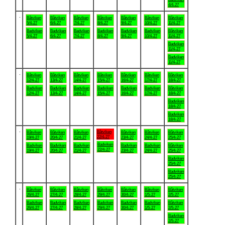
4/4-27
.
Båtviken
Båtviken
Båtviken
Båtviken
Båtviken
Båtviken
Båtviken
5/4-27
6/4-27
7/4-27
8/4-27
9/4-27
10/4-27
11/4-27
Badviken
Badviken
Badviken
Badviken
Badviken
Badviken
Båtviken
5/4-27
6/4-27
7/4-27
8/4-27
9/4-27
10/4-27
11/4-27
Badviken
11/4-27
Badviken
11/4-27
.
Båtviken
Båtviken
Båtviken
Båtviken
Båtviken
Båtviken
Båtviken
12/4-27
13/4-27
14/4-27
15/4-27
16/4-27
17/4-27
18/4-27
Badviken
Badviken
Badviken
Badviken
Badviken
Badviken
Båtviken
12/4-27
13/4-27
14/4-27
15/4-27
16/4-27
17/4-27
18/4-27
Badviken
18/4-27
Badviken
18/4-27
.
Båtviken
Båtviken
Båtviken
Båtviken
Båtviken
Båtviken
Båtviken
22/4-27
19/4-27
20/4-27
21/4-27
23/4-27
24/4-27
25/4-27
Badviken
Badviken
Badviken
Badviken
Badviken
Badviken
Båtviken
22/4-27
19/4-27
20/4-27
21/4-27
23/4-27
24/4-27
25/4-27
Badviken
25/4-27
Badviken
25/4-27
.
Båtviken
Båtviken
Båtviken
Båtviken
Båtviken
Båtviken
Båtviken
26/4-27
27/4-27
28/4-27
29/4-27
30/4-27
1/5-27
2/5-27
Badviken
Badviken
Badviken
Badviken
Badviken
Badviken
Båtviken
26/4-27
27/4-27
28/4-27
29/4-27
30/4-27
1/5-27
2/5-27
Badviken
2/5-27