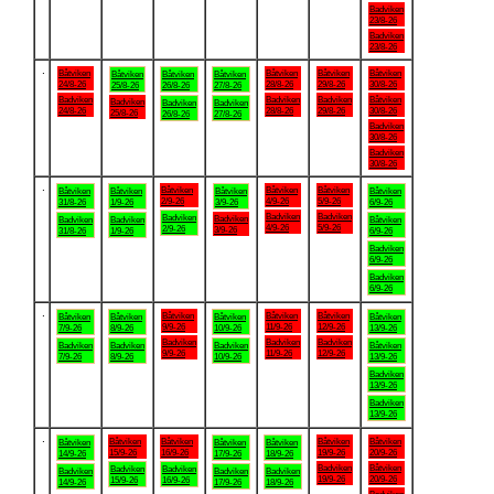
Badviken
23/8-26
Badviken
23/8-26
.
Båtviken
Båtviken
Båtviken
Båtviken
Båtviken
Båtviken
Båtviken
24/8-26
28/8-26
29/8-26
30/8-26
25/8-26
26/8-26
27/8-26
Badviken
Badviken
Badviken
Båtviken
Badviken
Badviken
Badviken
24/8-26
28/8-26
29/8-26
30/8-26
25/8-26
26/8-26
27/8-26
Badviken
30/8-26
Badviken
30/8-26
.
Båtviken
Båtviken
Båtviken
Båtviken
Båtviken
Båtviken
Båtviken
2/9-26
4/9-26
5/9-26
31/8-26
1/9-26
3/9-26
6/9-26
Badviken
Badviken
Badviken
Badviken
Badviken
Badviken
Båtviken
4/9-26
5/9-26
2/9-26
3/9-26
31/8-26
1/9-26
6/9-26
Badviken
6/9-26
Badviken
6/9-26
.
Båtviken
Båtviken
Båtviken
Båtviken
Båtviken
Båtviken
Båtviken
9/9-26
11/9-26
12/9-26
7/9-26
8/9-26
10/9-26
13/9-26
Badviken
Badviken
Badviken
Badviken
Badviken
Badviken
Båtviken
9/9-26
11/9-26
12/9-26
7/9-26
8/9-26
10/9-26
13/9-26
Badviken
13/9-26
Badviken
13/9-26
.
Båtviken
Båtviken
Båtviken
Båtviken
Båtviken
Båtviken
Båtviken
15/9-26
16/9-26
19/9-26
20/9-26
14/9-26
17/9-26
18/9-26
Badviken
Båtviken
Badviken
Badviken
Badviken
Badviken
Badviken
19/9-26
20/9-26
15/9-26
16/9-26
14/9-26
17/9-26
18/9-26