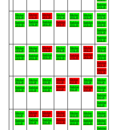
Badviken
15/11-26
.
Båtviken
Båtviken
Båtviken
Båtviken
Båtviken
Båtviken
Båtviken
17/11-26
18/11-26
16/11-26
19/11-26
20/11-26
21/11-26
22/11-26
Badviken
Badviken
Badviken
Badviken
Badviken
Badviken
Båtviken
17/11-26
18/11-26
19/11-26
16/11-26
20/11-26
21/11-26
22/11-26
Badviken
22/11-26
Badviken
22/11-26
.
Båtviken
Båtviken
Båtviken
Båtviken
Båtviken
Båtviken
Båtviken
25/11-26
28/11-26
23/11-26
24/11-26
26/11-26
27/11-26
29/11-26
Badviken
Badviken
Badviken
Badviken
Badviken
Badviken
Båtviken
28/11-26
25/11-26
27/11-26
23/11-26
24/11-26
26/11-26
29/11-26
Badviken
29/11-26
Badviken
29/11-26
.
Båtviken
Båtviken
Båtviken
Båtviken
Båtviken
Båtviken
Båtviken
3/12-26
4/12-26
30/11-26
1/12-26
2/12-26
5/12-26
6/12-26
Badviken
Badviken
Badviken
Badviken
Badviken
Badviken
Båtviken
3/12-26
4/12-26
5/12-26
30/11-26
1/12-26
2/12-26
6/12-26
Badviken
6/12-26
Badviken
6/12-26
.
Båtviken
Båtviken
Båtviken
Båtviken
Båtviken
Båtviken
Båtviken
8/12-26
9/12-26
10/12-26
7/12-26
11/12-26
12/12-26
13/12-26
Badviken
Badviken
Badviken
Badviken
Badviken
Badviken
Båtviken
10/12-26
8/12-26
9/12-26
7/12-26
11/12-26
12/12-26
13/12-26
Badviken