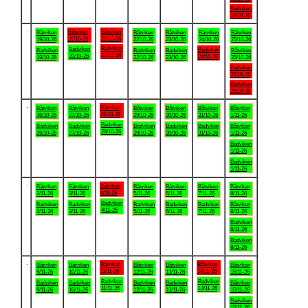
Badviken
18/10-26
.
Båtviken
Båtviken
Båtviken
Båtviken
Båtviken
Båtviken
Båtviken
20/10-26
21/10-26
19/10-26
22/10-26
23/10-26
24/10-26
25/10-26
Badviken
Badviken
Badviken
Badviken
Badviken
Badviken
Båtviken
21/10-26
20/10-26
24/10-26
19/10-26
22/10-26
23/10-26
25/10-26
Badviken
25/10-26
Badviken
25/10-26
.
Båtviken
Båtviken
Båtviken
Båtviken
Båtviken
Båtviken
Båtviken
28/10-26
26/10-26
27/10-26
29/10-26
30/10-26
31/10-26
1/11-26
Badviken
Badviken
Badviken
Badviken
Badviken
Badviken
Båtviken
28/10-26
26/10-26
27/10-26
29/10-26
30/10-26
31/10-26
1/11-26
Badviken
1/11-26
Badviken
1/11-26
.
Båtviken
Båtviken
Båtviken
Båtviken
Båtviken
Båtviken
Båtviken
4/11-26
2/11-26
3/11-26
5/11-26
6/11-26
7/11-26
8/11-26
Badviken
Badviken
Badviken
Badviken
Badviken
Badviken
Båtviken
4/11-26
2/11-26
3/11-26
5/11-26
6/11-26
7/11-26
8/11-26
Badviken
8/11-26
Badviken
8/11-26
.
Båtviken
Båtviken
Båtviken
Båtviken
Båtviken
Båtviken
Båtviken
11/11-26
14/11-26
9/11-26
10/11-26
12/11-26
13/11-26
15/11-26
Badviken
Badviken
Badviken
Badviken
Badviken
Badviken
Båtviken
11/11-26
14/11-26
9/11-26
10/11-26
12/11-26
13/11-26
15/11-26
Badviken
15/11-26