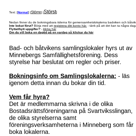
Störst
Större
Text: [
Normal
] [
] [
]
Nedan finner du de bokningsbara tiderna för gemensamhetslokalerna badviken och båtvik
Inte bokat förut?
Börja med att
registrera ditt konto här.
- tänk på att det kan ta några daga
Flyttat/bytt uppgifter?
-
klicka här
Om du vill boka en dagtid på en vardag så klickar du här
Bad- och båtvikens samlingslokaler hyrs ut av
Minnebergs Samfällighetsförening. Dess
styrelse har beslutat om regler och priser.
Bokningsinfo om Samlingslokalerna:
- läs
igenom detta innan du bokar din tid.
Vem får hyra?
Det är medlemmarna skrivna i de olika
Bostadsrättsföreningarna på Svartviksslingan,
de olika styrelserna samt
föreningsverksamheterna i Minneberg som får
boka lokalerna.