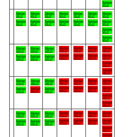
Badviken
2/5-27
.
Båtviken
Båtviken
Båtviken
Båtviken
Båtviken
Båtviken
Båtviken
3/5-27
4/5-27
5/5-27
6/5-27
7/5-27
8/5-27
9/5-27
Badviken
Badviken
Badviken
Badviken
Badviken
Badviken
Båtviken
3/5-27
4/5-27
5/5-27
6/5-27
7/5-27
8/5-27
9/5-27
Badviken
9/5-27
Badviken
9/5-27
.
Båtviken
Båtviken
Båtviken
Båtviken
Båtviken
Båtviken
Båtviken
13/5-27
14/5-27
15/5-27
16/5-27
10/5-27
11/5-27
12/5-27
Badviken
Badviken
Badviken
Båtviken
Badviken
Badviken
Badviken
13/5-27
14/5-27
15/5-27
16/5-27
10/5-27
11/5-27
12/5-27
Badviken
16/5-27
Badviken
16/5-27
.
Båtviken
Båtviken
Båtviken
Båtviken
Båtviken
Båtviken
Båtviken
20/5-27
21/5-27
22/5-27
23/5-27
17/5-27
18/5-27
19/5-27
Badviken
Badviken
Badviken
Båtviken
Badviken
Badviken
Badviken
20/5-27
21/5-27
22/5-27
23/5-27
18/5-27
17/5-27
19/5-27
Badviken
23/5-27
Badviken
23/5-27
.
Båtviken
Båtviken
Båtviken
Båtviken
Båtviken
Båtviken
Båtviken
27/5-27
28/5-27
29/5-27
30/5-27
24/5-27
25/5-27
26/5-27
Badviken
Badviken
Badviken
Båtviken
Badviken
Badviken
Badviken
27/5-27
28/5-27
29/5-27
30/5-27
24/5-27
25/5-27
26/5-27
Badviken
30/5-27
Badviken