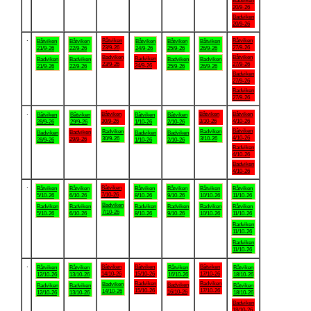
Badviken
20/9-26
Badviken
20/9-26
.
Båtviken
Båtviken
Båtviken
Båtviken
Båtviken
Båtviken
Båtviken
23/9-26
27/9-26
21/9-26
22/9-26
24/9-26
25/9-26
26/9-26
Badviken
Båtviken
Badviken
Badviken
Badviken
Badviken
Badviken
23/9-26
27/9-26
24/9-26
21/9-26
22/9-26
25/9-26
26/9-26
Badviken
27/9-26
Badviken
27/9-26
.
Båtviken
Båtviken
Båtviken
Båtviken
Båtviken
Båtviken
Båtviken
30/9-26
3/10-26
4/10-26
28/9-26
29/9-26
1/10-26
2/10-26
Båtviken
Badviken
Badviken
Badviken
Badviken
Badviken
Badviken
4/10-26
30/9-26
3/10-26
29/9-26
28/9-26
1/10-26
2/10-26
Badviken
4/10-26
Badviken
4/10-26
.
Båtviken
Båtviken
Båtviken
Båtviken
Båtviken
Båtviken
Båtviken
7/10-26
5/10-26
6/10-26
8/10-26
9/10-26
10/10-26
11/10-26
Badviken
Badviken
Badviken
Badviken
Badviken
Badviken
Båtviken
7/10-26
5/10-26
6/10-26
8/10-26
9/10-26
10/10-26
11/10-26
Badviken
11/10-26
Badviken
11/10-26
.
Båtviken
Båtviken
Båtviken
Båtviken
Båtviken
Båtviken
Båtviken
14/10-26
15/10-26
17/10-26
12/10-26
13/10-26
16/10-26
18/10-26
Badviken
Badviken
Badviken
Badviken
Badviken
Badviken
Båtviken
15/10-26
17/10-26
14/10-26
16/10-26
12/10-26
13/10-26
18/10-26
Badviken
18/10-26