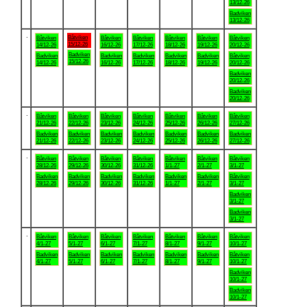
13/12-26
Badviken
13/12-26
.
Båtviken
Båtviken
Båtviken
Båtviken
Båtviken
Båtviken
Båtviken
15/12-26
14/12-26
16/12-26
17/12-26
18/12-26
19/12-26
20/12-26
Badviken
Badviken
Badviken
Badviken
Badviken
Badviken
Båtviken
15/12-26
14/12-26
16/12-26
17/12-26
18/12-26
19/12-26
20/12-26
Badviken
20/12-26
Badviken
20/12-26
.
Båtviken
Båtviken
Båtviken
Båtviken
Båtviken
Båtviken
Båtviken
21/12-26
22/12-26
23/12-26
24/12-26
25/12-26
26/12-26
27/12-26
Badviken
Badviken
Badviken
Badviken
Badviken
Badviken
Badviken
21/12-26
22/12-26
23/12-26
24/12-26
25/12-26
26/12-26
27/12-26
.
Båtviken
Båtviken
Båtviken
Båtviken
Båtviken
Båtviken
Båtviken
28/12-26
29/12-26
30/12-26
31/12-26
1/1-27
2/1-27
3/1-27
Badviken
Badviken
Badviken
Badviken
Badviken
Badviken
Båtviken
28/12-26
29/12-26
30/12-26
31/12-26
1/1-27
2/1-27
3/1-27
Badviken
3/1-27
Badviken
3/1-27
.
Båtviken
Båtviken
Båtviken
Båtviken
Båtviken
Båtviken
Båtviken
4/1-27
5/1-27
6/1-27
7/1-27
8/1-27
9/1-27
10/1-27
Badviken
Badviken
Badviken
Badviken
Badviken
Badviken
Båtviken
4/1-27
5/1-27
6/1-27
7/1-27
8/1-27
9/1-27
10/1-27
Badviken
10/1-27
Badviken
10/1-27