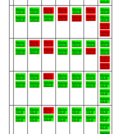
11/10-26
.
Båtviken
Båtviken
Båtviken
Båtviken
Båtviken
Båtviken
Båtviken
14/10-26
15/10-26
17/10-26
12/10-26
13/10-26
16/10-26
18/10-26
Badviken
Badviken
Badviken
Badviken
Badviken
Badviken
Båtviken
15/10-26
17/10-26
14/10-26
16/10-26
12/10-26
13/10-26
18/10-26
Badviken
18/10-26
Badviken
18/10-26
.
Båtviken
Båtviken
Båtviken
Båtviken
Båtviken
Båtviken
Båtviken
20/10-26
21/10-26
19/10-26
22/10-26
23/10-26
24/10-26
25/10-26
Badviken
Badviken
Badviken
Badviken
Badviken
Badviken
Båtviken
21/10-26
20/10-26
24/10-26
19/10-26
22/10-26
23/10-26
25/10-26
Badviken
25/10-26
Badviken
25/10-26
.
Båtviken
Båtviken
Båtviken
Båtviken
Båtviken
Båtviken
Båtviken
28/10-26
26/10-26
27/10-26
29/10-26
30/10-26
31/10-26
1/11-26
Badviken
Badviken
Badviken
Badviken
Badviken
Badviken
Båtviken
28/10-26
26/10-26
27/10-26
29/10-26
30/10-26
31/10-26
1/11-26
Badviken
1/11-26
Badviken
1/11-26
.
Båtviken
Båtviken
Båtviken
Båtviken
Båtviken
Båtviken
Båtviken
4/11-26
2/11-26
3/11-26
5/11-26
6/11-26
7/11-26
8/11-26
Badviken
Badviken
Badviken
Badviken
Badviken
Badviken
Båtviken
4/11-26
2/11-26
3/11-26
5/11-26
6/11-26
7/11-26
8/11-26
Badviken
8/11-26
Badviken