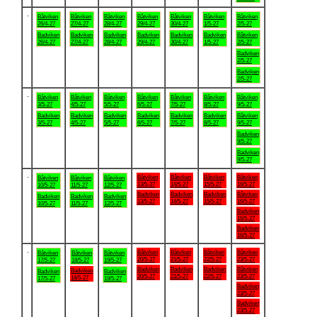
.
Båtviken
Båtviken
Båtviken
Båtviken
Båtviken
Båtviken
Båtviken
26/4-27
27/4-27
28/4-27
29/4-27
30/4-27
1/5-27
2/5-27
Badviken
Badviken
Badviken
Badviken
Badviken
Badviken
Båtviken
26/4-27
27/4-27
28/4-27
29/4-27
30/4-27
1/5-27
2/5-27
Badviken
2/5-27
Badviken
2/5-27
.
Båtviken
Båtviken
Båtviken
Båtviken
Båtviken
Båtviken
Båtviken
3/5-27
4/5-27
5/5-27
6/5-27
7/5-27
8/5-27
9/5-27
Badviken
Badviken
Badviken
Badviken
Badviken
Badviken
Båtviken
3/5-27
4/5-27
5/5-27
6/5-27
7/5-27
8/5-27
9/5-27
Badviken
9/5-27
Badviken
9/5-27
.
Båtviken
Båtviken
Båtviken
Båtviken
Båtviken
Båtviken
Båtviken
13/5-27
14/5-27
15/5-27
16/5-27
10/5-27
11/5-27
12/5-27
Badviken
Badviken
Badviken
Båtviken
Badviken
Badviken
Badviken
13/5-27
14/5-27
15/5-27
16/5-27
10/5-27
11/5-27
12/5-27
Badviken
16/5-27
Badviken
16/5-27
.
Båtviken
Båtviken
Båtviken
Båtviken
Båtviken
Båtviken
Båtviken
20/5-27
21/5-27
22/5-27
23/5-27
17/5-27
18/5-27
19/5-27
Badviken
Badviken
Badviken
Båtviken
Badviken
Badviken
Badviken
20/5-27
21/5-27
22/5-27
23/5-27
18/5-27
17/5-27
19/5-27
Badviken
23/5-27
Badviken
23/5-27