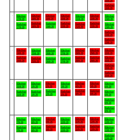
16/8-26
Badviken
16/8-26
.
Båtviken
Båtviken
Båtviken
Båtviken
Båtviken
Båtviken
Båtviken
18/8-26
19/8-26
20/8-26
22/8-26
17/8-26
21/8-26
23/8-26
Badviken
Badviken
Badviken
Badviken
Badviken
Badviken
Båtviken
18/8-26
20/8-26
22/8-26
19/8-26
21/8-26
17/8-26
23/8-26
Badviken
23/8-26
Badviken
23/8-26
.
Båtviken
Båtviken
Båtviken
Båtviken
Båtviken
Båtviken
Båtviken
24/8-26
28/8-26
29/8-26
30/8-26
25/8-26
26/8-26
27/8-26
Badviken
Badviken
Badviken
Båtviken
Badviken
Badviken
Badviken
24/8-26
28/8-26
29/8-26
30/8-26
25/8-26
26/8-26
27/8-26
Badviken
30/8-26
Badviken
30/8-26
.
Båtviken
Båtviken
Båtviken
Båtviken
Båtviken
Båtviken
Båtviken
2/9-26
4/9-26
5/9-26
31/8-26
1/9-26
3/9-26
6/9-26
Badviken
Badviken
Badviken
Badviken
Badviken
Badviken
Båtviken
4/9-26
5/9-26
2/9-26
3/9-26
31/8-26
1/9-26
6/9-26
Badviken
6/9-26
Badviken
6/9-26
.
Båtviken
Båtviken
Båtviken
Båtviken
Båtviken
Båtviken
Båtviken
9/9-26
11/9-26
12/9-26
7/9-26
8/9-26
10/9-26
13/9-26
Badviken
Badviken
Badviken
Badviken
Badviken
Badviken
Båtviken
9/9-26
11/9-26
12/9-26
7/9-26
8/9-26
10/9-26
13/9-26
Badviken
13/9-26