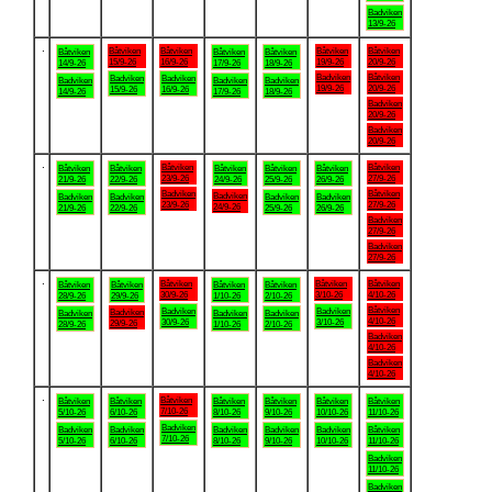
Badviken
13/9-26
.
Båtviken
Båtviken
Båtviken
Båtviken
Båtviken
Båtviken
Båtviken
15/9-26
16/9-26
19/9-26
20/9-26
14/9-26
17/9-26
18/9-26
Badviken
Båtviken
Badviken
Badviken
Badviken
Badviken
Badviken
19/9-26
20/9-26
15/9-26
16/9-26
14/9-26
17/9-26
18/9-26
Badviken
20/9-26
Badviken
20/9-26
.
Båtviken
Båtviken
Båtviken
Båtviken
Båtviken
Båtviken
Båtviken
23/9-26
27/9-26
21/9-26
22/9-26
24/9-26
25/9-26
26/9-26
Badviken
Båtviken
Badviken
Badviken
Badviken
Badviken
Badviken
23/9-26
27/9-26
24/9-26
21/9-26
22/9-26
25/9-26
26/9-26
Badviken
27/9-26
Badviken
27/9-26
.
Båtviken
Båtviken
Båtviken
Båtviken
Båtviken
Båtviken
Båtviken
30/9-26
3/10-26
4/10-26
28/9-26
29/9-26
1/10-26
2/10-26
Båtviken
Badviken
Badviken
Badviken
Badviken
Badviken
Badviken
4/10-26
30/9-26
3/10-26
29/9-26
28/9-26
1/10-26
2/10-26
Badviken
4/10-26
Badviken
4/10-26
.
Båtviken
Båtviken
Båtviken
Båtviken
Båtviken
Båtviken
Båtviken
7/10-26
5/10-26
6/10-26
8/10-26
9/10-26
10/10-26
11/10-26
Badviken
Badviken
Badviken
Badviken
Badviken
Badviken
Båtviken
7/10-26
5/10-26
6/10-26
8/10-26
9/10-26
10/10-26
11/10-26
Badviken
11/10-26
Badviken