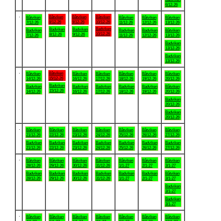
6/12-26
.
Båtviken
Båtviken
Båtviken
Båtviken
Båtviken
Båtviken
Båtviken
8/12-26
9/12-26
10/12-26
7/12-26
11/12-26
12/12-26
13/12-26
Badviken
Badviken
Badviken
Badviken
Badviken
Badviken
Båtviken
10/12-26
8/12-26
9/12-26
7/12-26
11/12-26
12/12-26
13/12-26
Badviken
13/12-26
Badviken
13/12-26
.
Båtviken
Båtviken
Båtviken
Båtviken
Båtviken
Båtviken
Båtviken
15/12-26
14/12-26
16/12-26
17/12-26
18/12-26
19/12-26
20/12-26
Badviken
Badviken
Badviken
Badviken
Badviken
Badviken
Båtviken
15/12-26
14/12-26
16/12-26
17/12-26
18/12-26
19/12-26
20/12-26
Badviken
20/12-26
Badviken
20/12-26
.
Båtviken
Båtviken
Båtviken
Båtviken
Båtviken
Båtviken
Båtviken
21/12-26
22/12-26
23/12-26
24/12-26
25/12-26
26/12-26
27/12-26
Badviken
Badviken
Badviken
Badviken
Badviken
Badviken
Badviken
21/12-26
22/12-26
23/12-26
24/12-26
25/12-26
26/12-26
27/12-26
.
Båtviken
Båtviken
Båtviken
Båtviken
Båtviken
Båtviken
Båtviken
28/12-26
29/12-26
30/12-26
31/12-26
1/1-27
2/1-27
3/1-27
Badviken
Badviken
Badviken
Badviken
Badviken
Badviken
Båtviken
28/12-26
29/12-26
30/12-26
31/12-26
1/1-27
2/1-27
3/1-27
Badviken
3/1-27
Badviken
3/1-27
.
Båtviken
Båtviken
Båtviken
Båtviken
Båtviken
Båtviken
Båtviken