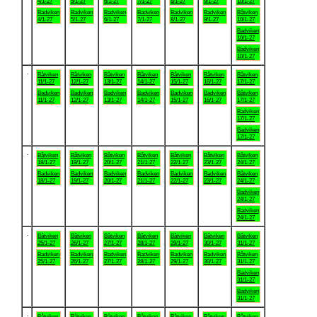
4/1-27
5/1-27
6/1-27
7/1-27
8/1-27
9/1-27
10/1-27
Badviken
Badviken
Badviken
Badviken
Badviken
Badviken
Båtviken
4/1-27
5/1-27
6/1-27
7/1-27
8/1-27
9/1-27
10/1-27
Badviken
10/1-27
Badviken
10/1-27
.
Båtviken
Båtviken
Båtviken
Båtviken
Båtviken
Båtviken
Båtviken
11/1-27
12/1-27
13/1-27
14/1-27
15/1-27
16/1-27
17/1-27
Badviken
Badviken
Badviken
Badviken
Badviken
Badviken
Båtviken
11/1-27
12/1-27
13/1-27
14/1-27
15/1-27
16/1-27
17/1-27
Badviken
17/1-27
Badviken
17/1-27
.
Båtviken
Båtviken
Båtviken
Båtviken
Båtviken
Båtviken
Båtviken
18/1-27
19/1-27
20/1-27
21/1-27
22/1-27
23/1-27
24/1-27
Badviken
Badviken
Badviken
Badviken
Badviken
Badviken
Båtviken
18/1-27
19/1-27
20/1-27
21/1-27
22/1-27
23/1-27
24/1-27
Badviken
24/1-27
Badviken
24/1-27
.
Båtviken
Båtviken
Båtviken
Båtviken
Båtviken
Båtviken
Båtviken
25/1-27
26/1-27
27/1-27
28/1-27
29/1-27
30/1-27
31/1-27
Badviken
Badviken
Badviken
Badviken
Badviken
Badviken
Båtviken
25/1-27
26/1-27
27/1-27
28/1-27
29/1-27
30/1-27
31/1-27
Badviken
31/1-27
Badviken
31/1-27
.
Båtviken
Båtviken
Båtviken
Båtviken
Båtviken
Båtviken
Båtviken