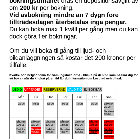
bokningstillfället
dras en depositionsavgift av
om
200 kr
per bokning.
Vid avbokning mindre än 7 dygn före
tillträdesdagen återbetalas inga pengar.
Du kan boka max 1 kväll per gång men du kan
dock göra fler bokningar.
Om du vill boka tillgång till ljud- och
bildanläggningen så kostar det 200 kronor per
tillfälle.
Kvälls- och helgschema för Samlingslokalerna - klicka på den tid som passar dig för
att boka - när du klickat på en tid får du information om kostnad och tillval.
LEDIG
UPPTAGEN
RESERVERAD
VALD TID
EJ BOKBAR
Mån
Tis
Ons
Tor
Fre
Lör
Sön
.
3/8-26
4/8-26
5/8-26
6/8-26
7/8-26
8/8-26
Båtviken
9/8-26
Badviken
9/8-26
.
Båtviken
Båtviken
Båtviken
Båtviken
Båtviken
Båtviken
Båtviken
10/8-26
11/8-26
12/8-26
13/8-26
14/8-26
15/8-26
16/8-26
Badviken
Badviken
Badviken
Badviken
Badviken
Badviken
Båtviken
10/8-26
11/8-26
12/8-26
13/8-26
14/8-26
15/8-26
16/8-26
Badviken