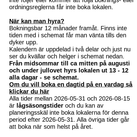
inte följer eller kommer att följa boknings- eller
ordningsreglerna får inte boka lokalen.
När kan man hyra?
Bokningsbar 12 månader framåt. Finns inte
tiden med i schemat får man vänta tills den
dyker upp.
Kalendern är uppdelad i två delar och just nu
ser du kvällar och helger i schemat nedan.
Från midsommar till ca mitten på augusti
och under jullovet hyrs lokalen ut 13 - 12
alla dagar - se schemat.
Om du vill boka en dagtid på en vardag så
klickar du här
Alla tider mellan 2026-05-31 och 2026-08-15
är
lågsäsongstider
och du kan av
planeringsskäl inte boka lokalerna för denna
period efter 2026-05-31. Alla övriga tider går
att boka när som helst på året.