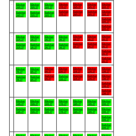
.
Båtviken
Båtviken
Båtviken
Båtviken
Båtviken
Båtviken
Båtviken
27/5-27
28/5-27
29/5-27
30/5-27
24/5-27
25/5-27
26/5-27
Badviken
Badviken
Badviken
Båtviken
Badviken
Badviken
Badviken
27/5-27
28/5-27
29/5-27
30/5-27
24/5-27
25/5-27
26/5-27
Badviken
30/5-27
Badviken
30/5-27
.
Båtviken
Båtviken
Båtviken
Båtviken
Båtviken
Båtviken
Båtviken
4/6-27
5/6-27
6/6-27
31/5-27
1/6-27
2/6-27
3/6-27
Badviken
Badviken
Båtviken
Badviken
Badviken
Badviken
Badviken
4/6-27
5/6-27
6/6-27
31/5-27
1/6-27
2/6-27
3/6-27
Badviken
6/6-27
Badviken
6/6-27
.
Båtviken
Båtviken
Båtviken
Båtviken
Båtviken
Båtviken
Båtviken
9/6-27
10/6-27
11/6-27
12/6-27
13/6-27
7/6-27
8/6-27
Badviken
Badviken
Badviken
Båtviken
Badviken
Badviken
Badviken
9/6-27
11/6-27
12/6-27
13/6-27
10/6-27
7/6-27
8/6-27
Badviken
13/6-27
Badviken
13/6-27
.
Båtviken
Båtviken
Båtviken
Båtviken
Båtviken
Båtviken
Båtviken
14/6-27
15/6-27
16/6-27
17/6-27
18/6-27
19/6-27
20/6-27
Badviken
Badviken
Badviken
Badviken
Badviken
Badviken
Båtviken
14/6-27
15/6-27
16/6-27
17/6-27
18/6-27
19/6-27
20/6-27
Badviken
20/6-27
Badviken
20/6-27
.
Båtviken
Båtviken
Båtviken
Båtviken
Båtviken
Båtviken
Båtviken