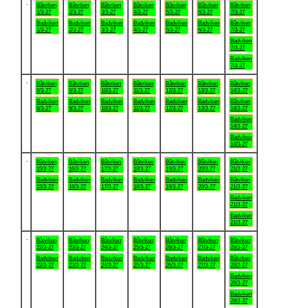
.
Båtviken
Båtviken
Båtviken
Båtviken
Båtviken
Båtviken
Båtviken
1/3-27
2/3-27
3/3-27
4/3-27
5/3-27
6/3-27
7/3-27
Badviken
Badviken
Badviken
Badviken
Badviken
Badviken
Båtviken
1/3-27
2/3-27
3/3-27
4/3-27
5/3-27
6/3-27
7/3-27
Badviken
7/3-27
Badviken
7/3-27
.
Båtviken
Båtviken
Båtviken
Båtviken
Båtviken
Båtviken
Båtviken
8/3-27
9/3-27
10/3-27
11/3-27
12/3-27
13/3-27
14/3-27
Badviken
Badviken
Badviken
Badviken
Badviken
Badviken
Båtviken
8/3-27
9/3-27
10/3-27
11/3-27
12/3-27
13/3-27
14/3-27
Badviken
14/3-27
Badviken
14/3-27
.
Båtviken
Båtviken
Båtviken
Båtviken
Båtviken
Båtviken
Båtviken
15/3-27
16/3-27
17/3-27
18/3-27
19/3-27
20/3-27
21/3-27
Badviken
Badviken
Badviken
Badviken
Badviken
Badviken
Båtviken
15/3-27
16/3-27
17/3-27
18/3-27
19/3-27
20/3-27
21/3-27
Badviken
21/3-27
Badviken
21/3-27
.
Båtviken
Båtviken
Båtviken
Båtviken
Båtviken
Båtviken
Båtviken
22/3-27
23/3-27
24/3-27
25/3-27
26/3-27
27/3-27
28/3-27
Badviken
Badviken
Badviken
Badviken
Badviken
Badviken
Båtviken
22/3-27
23/3-27
24/3-27
25/3-27
26/3-27
27/3-27
28/3-27
Badviken
28/3-27
Badviken
28/3-27