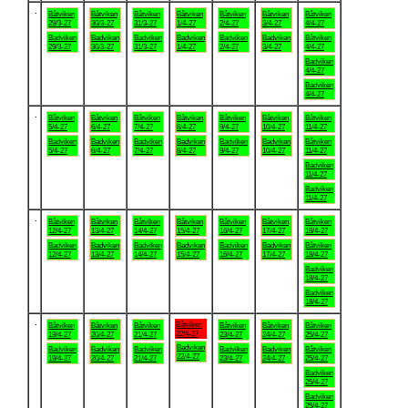
.
Båtviken
Båtviken
Båtviken
Båtviken
Båtviken
Båtviken
Båtviken
29/3-27
30/3-27
31/3-27
1/4-27
2/4-27
3/4-27
4/4-27
Badviken
Badviken
Badviken
Badviken
Badviken
Badviken
Båtviken
29/3-27
30/3-27
31/3-27
1/4-27
2/4-27
3/4-27
4/4-27
Badviken
4/4-27
Badviken
4/4-27
.
Båtviken
Båtviken
Båtviken
Båtviken
Båtviken
Båtviken
Båtviken
5/4-27
6/4-27
7/4-27
8/4-27
9/4-27
10/4-27
11/4-27
Badviken
Badviken
Badviken
Badviken
Badviken
Badviken
Båtviken
5/4-27
6/4-27
7/4-27
8/4-27
9/4-27
10/4-27
11/4-27
Badviken
11/4-27
Badviken
11/4-27
.
Båtviken
Båtviken
Båtviken
Båtviken
Båtviken
Båtviken
Båtviken
12/4-27
13/4-27
14/4-27
15/4-27
16/4-27
17/4-27
18/4-27
Badviken
Badviken
Badviken
Badviken
Badviken
Badviken
Båtviken
12/4-27
13/4-27
14/4-27
15/4-27
16/4-27
17/4-27
18/4-27
Badviken
18/4-27
Badviken
18/4-27
.
Båtviken
Båtviken
Båtviken
Båtviken
Båtviken
Båtviken
Båtviken
22/4-27
19/4-27
20/4-27
21/4-27
23/4-27
24/4-27
25/4-27
Badviken
Badviken
Badviken
Badviken
Badviken
Badviken
Båtviken
22/4-27
19/4-27
20/4-27
21/4-27
23/4-27
24/4-27
25/4-27
Badviken
25/4-27
Badviken
25/4-27