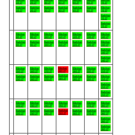
1/2-27
2/2-27
3/2-27
4/2-27
5/2-27
6/2-27
7/2-27
Badviken
Badviken
Badviken
Badviken
Badviken
Badviken
Båtviken
1/2-27
2/2-27
3/2-27
4/2-27
5/2-27
6/2-27
7/2-27
Badviken
7/2-27
Badviken
7/2-27
.
Båtviken
Båtviken
Båtviken
Båtviken
Båtviken
Båtviken
Båtviken
8/2-27
9/2-27
10/2-27
11/2-27
12/2-27
13/2-27
14/2-27
Badviken
Badviken
Badviken
Badviken
Badviken
Badviken
Båtviken
8/2-27
9/2-27
10/2-27
11/2-27
12/2-27
13/2-27
14/2-27
Badviken
14/2-27
Badviken
14/2-27
.
Båtviken
Båtviken
Båtviken
Båtviken
Båtviken
Båtviken
Båtviken
18/2-27
15/2-27
16/2-27
17/2-27
19/2-27
20/2-27
21/2-27
Badviken
Badviken
Badviken
Badviken
Badviken
Badviken
Båtviken
18/2-27
15/2-27
16/2-27
17/2-27
19/2-27
20/2-27
21/2-27
Badviken
21/2-27
Badviken
21/2-27
.
Båtviken
Båtviken
Båtviken
Båtviken
Båtviken
Båtviken
Båtviken
22/2-27
23/2-27
24/2-27
25/2-27
26/2-27
27/2-27
28/2-27
Badviken
Badviken
Badviken
Badviken
Badviken
Badviken
Båtviken
25/2-27
22/2-27
23/2-27
24/2-27
26/2-27
27/2-27
28/2-27
Badviken
28/2-27
Badviken
28/2-27